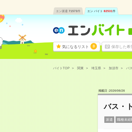
エン派遣
71573
件
エン バイト
82531
件
0
気になるリスト
保存した希
バイトTOP
関東
埼玉県
加須市
バス
掲載日 :
2026
/
06
/
26
バス・
派遣
職種未経