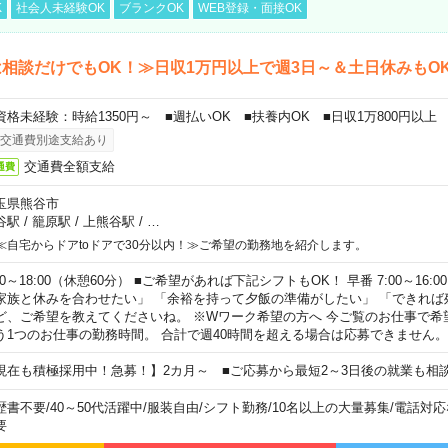
K
社会人未経験OK
ブランクOK
WEB登録・面接OK
相談だけでもOK！≫日収1万円以上で週3日～＆土日休みもO
資格未経験：時給1350円～ ■週払いOK ■扶養内OK ■日収1万800円以上
交通費別途支給あり
交通費全額支給
通費
玉県熊谷市
谷駅
/
籠原駅
/
上熊谷駅
/
…
≪自宅からドアtoドアで30分以内！≫ご希望の勤務地を紹介します。
00～18:00（休憩60分） ■ご希望があれば下記シフトもOK！ 早番 7:00～16:00 遅
家族と休みを合わせたい」 「余裕を持って夕飯の準備がしたい」 「できれば
ど、ご希望を教えてくださいね。 ※Wワーク希望の方へ 今ご覧のお仕事で希
う1つのお仕事の勤務時間。 合計で週40時間を超える場合は応募できません。
現在も積極採用中！急募！】2カ月～ ■ご応募から最短2～3日後の就業も相
歴書不要
/
40～50代活躍中
/
服装自由
/
シフト勤務
/
10名以上の大量募集
/
電話対応
要