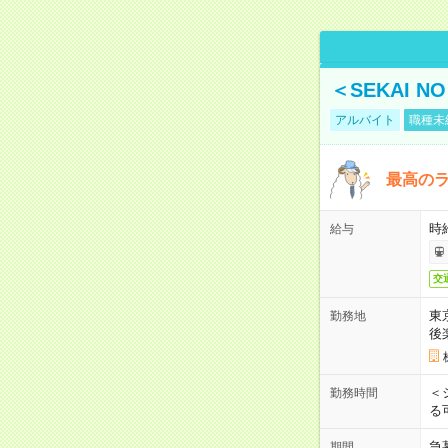
＜SEKAI 
アルバイト
職種未
最高のラ
時
給与
交
東
勤務地
後
＜
勤務時間
る
急
期間