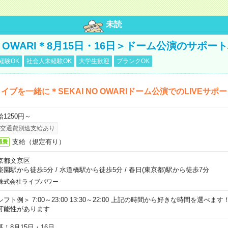
未読
NO OWARI＊8月15日・16日＞ドーム公演のサポー
経験OK
社会人未経験OK
大学生歓迎
ブランクOK
イブを一緒に＊SEKAI NO OWARIドーム公演でのLIVEサポ
給1250円～
交通費別途支給あり
支給（規定有り）
通費
京都文京区
楽園駅から徒歩5分
/
水道橋駅から徒歩5分
/
春日(東京都)駅から徒歩7分
株式会社ライブパワー
シフト例＞ 7:00～23:00 13:30～22:00 上記の時間から好きな時間を選べま
可能性があります
募！8月15日・16日