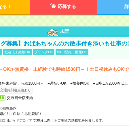
なる！
応募する
詳
未読
グ募集】おばあちゃんのお散歩付き添いも仕事の
K
社会人未経験OK
ブランクOK
WEB登録・面接OK
～OK≫無資格・未経験でも時給1500円～！土日祝休みもOK
資格未経験：時給1500円～ ■週払いOK ■扶養内OK ■日収1万2000円以上
交通費別途支給あり
交通費全額支給
通費
京都豊島区
鴨駅
/
目白駅
/
北池袋駅
/
…
≪自宅からドアtoドアで30分以内！≫ご希望の勤務地を紹介します。