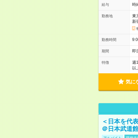
時
給与
東
勤務地
新
9:
勤務時間
即
期間
週
特徴
以
気に
＜日本を代
＠日本武道
アルバイト
職種未