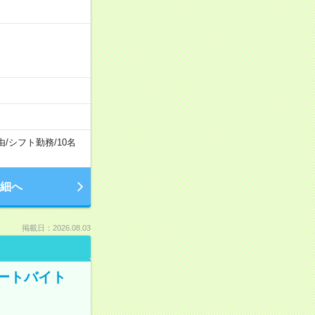
由
/
シフト勤務
/
10名
細へ
掲載日：2026.08.03
ートバイト