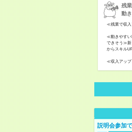
残業
動き
≪残業で収入
≪動きやすい
できそう≫新
からスキルU
≪収入アップ
説明会参加で