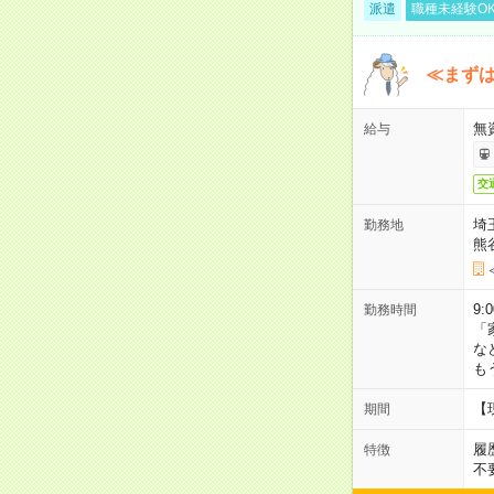
派遣
職種未経験O
≪まずは
無
給与
交
埼
勤務地
熊
9:
勤務時間
「
な
も
【
期間
履
特徴
不