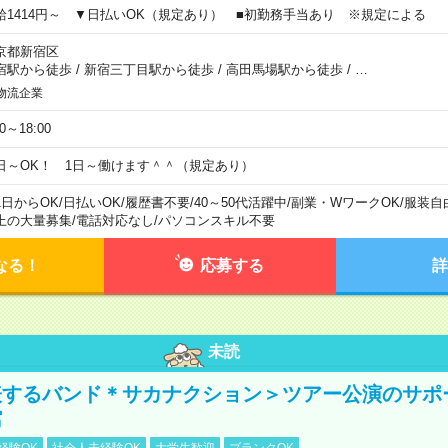
給1414円～ ▼日払いOK（規定あり） ■初勤務手当あり ※規定による
京都新宿区
宿駅から徒歩
/
新宿三丁目駅から徒歩
/
高田馬場駅から徒歩
/
…
物流企業
00～18:00
日～OK！ 1日～働けます＾＾（規定あり）
1日からOK
/
日払いOK
/
履歴書不要
/
40～50代活躍中
/
副業・WワークOK
/
服装自
上の大量募集
/
電話対応なし
/
パソコンスキル不要
なる！
応募する
詳
未読
表するバンド＊サカナクション＞ツアー公演のサポ
館
経験OK
社会人未経験OK
大学生歓迎
ブランクOK