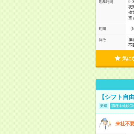
9:
勤務時間
夜
残
望
【
期間
履
特徴
不
気に
【シフト自由
派遣
職種未経験O
来社不要