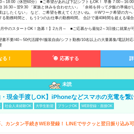
00～18:00（休憩60分） ■ご希望があれば下記シフトもOK！ 早番 7:00～16:00 遅
勤 16:30～翌9:30 「家族と休みを合わせたい」 「余裕を持って夕飯の準備
業はしたくない」 など、ご希望を教えてくださいね。 ※Wワーク希望の方へ
する勤務時間と、もう1つのお仕事の勤務時間。 合計で週40時間を超える場
8月中のスタートOK！急募！】2カ月～ ■ご応募から最短2～3日後に就業が
歴書不要
/
40～50代活躍中
/
服装自由
/
シフト勤務
/
10名以上の大量募集
/
電話対応
要
なる！
応募する
詳
未読
・現金手渡しOK】iPhoneなどスマホの充電を繋
K
社会人未経験OK
大学生歓迎
ブランクOK
WEB登録・面接OK
、カンタン手続きWEB登録！ LINEでサクッと翌日振り込み