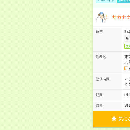
サカナク
時
給与
交
東
勤務地
九
＜シ
勤務時間
き
9
期間
週
特徴
気に