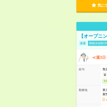
気に
【オープニン
派遣
職種未経験O
≪週3日
無
給与
交
東
勤務地
巣