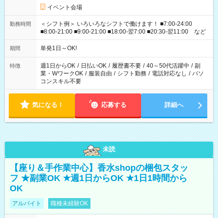
イベント会場
＜シフト例＞ いろいろなシフトで働けます！ ■7:00-24:00
勤務時間
■8:00-21:00 ■9:00-21:00 ■18:00-翌7:00 ■20:30-翌11:00 など
単発1日～OK!
期間
週1日からOK
/
日払いOK
/
履歴書不要
/
40～50代活躍中
/
副
特徴
業・WワークOK
/
服装自由
/
シフト勤務
/
電話対応なし
/
パソ
コンスキル不要
気になる！
応募する
詳細へ
未読
【座り＆手作業中心】香水shopの梱包スタッ
フ ★副業OK ★週1日からOK ★1日1時間から
OK
アルバイト
職種未経験OK