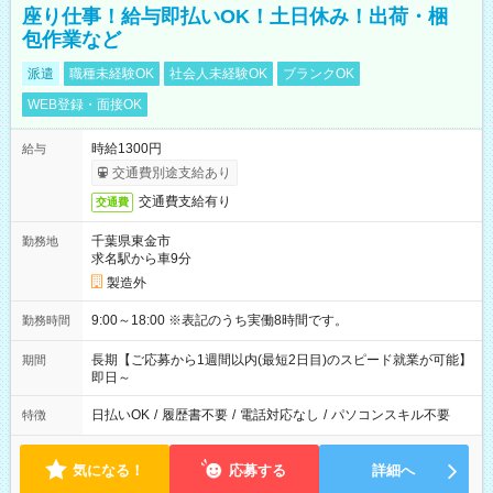
座り仕事！給与即払いOK！土日休み！出荷・梱
包作業など
派遣
職種未経験OK
社会人未経験OK
ブランクOK
WEB登録・面接OK
時給1300円
給与
交通費別途支給あり
交通費支給有り
交通費
千葉県東金市
勤務地
求名駅から車9分
製造外
9:00～18:00 ※表記のうち実働8時間です。
勤務時間
長期【ご応募から1週間以内(最短2日目)のスピード就業が可能】
期間
即日～
日払いOK
/
履歴書不要
/
電話対応なし
/
パソコンスキル不要
特徴
気になる！
応募する
詳細へ