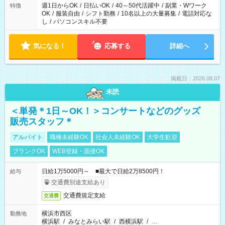
週1日からOK
/
日払いOK
/
40～50代活躍中
/
副業・Wワーク
特徴
OK
/
服装自由
/
シフト勤務
/
10名以上の大量募集
/
電話対応な
し
/
パソコンスキル不要
気になる！
応募する
詳細へ
掲載日：2026.08.07
未読
＜単発＊1日～OK！＞コンサートなどのグッズ
販売スタッフ＊
アルバイト
職種未経験OK
社会人未経験OK
大学生歓迎
ブランクOK
WEB登録・面接OK
日給1万5000円～ ■最大で日給2万8500円！
給与
交通費別途支給あり
交通費規定支給
交通費
横浜市西区
勤務地
横浜駅
/
みなとみらい駅
/
西横浜駅
/
…