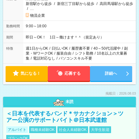
新宿駅から徒歩
/
新宿三丁目駅から徒歩
/
高田馬場駅から徒歩
/
…
物流企業
9:00～18:00
勤務時間
即日～OK！ 1日～働けます＾＾（規定あり）
期間
週1日からOK
/
日払いOK
/
履歴書不要
/
40～50代活躍中
/
副
特徴
業・WワークOK
/
服装自由
/
シフト勤務
/
10名以上の大量募
集
/
電話対応なし
/
パソコンスキル不要
気になる！
応募する
詳細へ
掲載日：2026.08.03
未読
＜日本を代表するバンド＊サカナクション＞ツ
アー公演のサポートバイト＠日本武道館
アルバイト
職種未経験OK
社会人未経験OK
大学生歓迎
ブランクOK