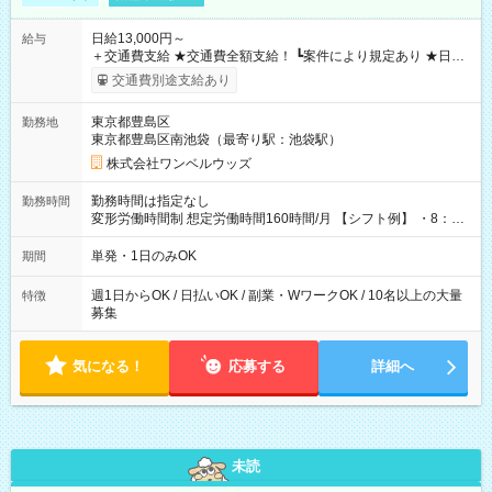
日給13,000円～
給与
＋交通費支給 ★交通費全額支給！ ┗案件により規定あり ★日払
いOK！（規定あり） ┗働いたその日に現金GET♪ お仕事後はコ
交通費別途支給あり
ンビニATMから 日払い分を引き落とせます！ 【試用期間】試
用期間なし
東京都豊島区
勤務地
東京都豊島区南池袋（最寄り駅：池袋駅）
株式会社ワンベルウッズ
勤務時間は指定なし
勤務時間
変形労働時間制 想定労働時間160時間/月 【シフト例】 ・8：00
～21：00
単発・1日のみOK
期間
週1日からOK / 日払いOK / 副業・WワークOK / 10名以上の大量
特徴
募集
気になる！
応募する
詳細へ
未読