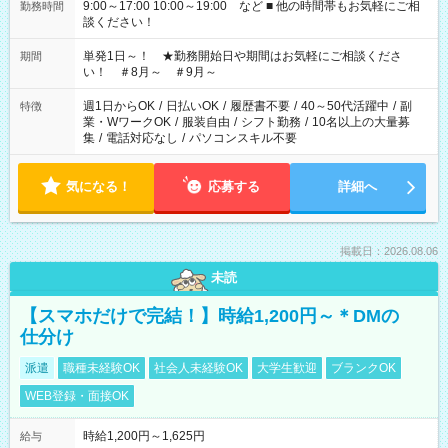
9:00～17:00 10:00～19:00 など ■ 他の時間帯もお気軽にご相
勤務時間
談ください！
単発1日～！ ★勤務開始日や期間はお気軽にご相談くださ
期間
い！ ＃8月～ ＃9月～
週1日からOK
/
日払いOK
/
履歴書不要
/
40～50代活躍中
/
副
特徴
業・WワークOK
/
服装自由
/
シフト勤務
/
10名以上の大量募
集
/
電話対応なし
/
パソコンスキル不要
気になる！
応募する
詳細へ
掲載日：2026.08.06
未読
【スマホだけで完結！】時給1,200円～＊DMの
仕分け
派遣
職種未経験OK
社会人未経験OK
大学生歓迎
ブランクOK
WEB登録・面接OK
時給1,200円～1,625円
給与