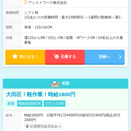
アシストワーク株式会社
シフト制
勤務時間
1日あたりの実働時間：最大15時間/日 ＜1週間の勤務例＞週3回
勤務 勤務：月・水・金 休み：火・木・土・日 好きな時にお仕事
可能です！ ※1日あたりの最大実働時間は日勤、夜勤共に勤務し
単発・1日のみOK
期間
た時間になります。
週1日からOK / 日払いOK / 副業・WワークOK / 10名以上の大量
特徴
募集
気になる！
応募する
詳細へ
未読
大田区！軽作業！時給1800円
派遣
職種未経験OK
ブランクOK
時給1800円 日額平均1万4400円/月額30万2400円/残込39万
給与
2400円
交通費別途支給あり