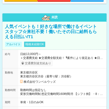
未読
人気イベントも！好きな場所で働けるイベント
スタッフ☆来社不要！働いたその日に給料もら
える日払い/T1
アルバイト
職種未経験OK
日給13,000円～
給与
＋交通費支給 ★交通費全額支給！ ┗案件により規定あり ★日払
いOK！（規定あり） ┗働いたその日に現金GET♪ お仕事後はコ
交通費別途支給あり
ンビニATMから 日払い分を引き落とせます！ 【試用期間】試
用期間なし
東京都渋谷区
勤務地
東京都渋谷区渋谷（最寄り駅：渋谷駅）
株式会社ワンベルウッズ
勤務時間は指定なし
勤務時間
変形労働時間制 想定労働時間160時間/月 【シフト例】 ・8：00
～21：00
単発・1日のみOK
期間