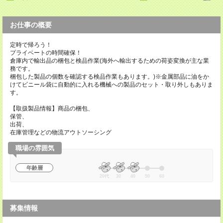
お仕事の概要
定時で帰ろう！
プライベートの時間確保！
倉庫内で輸出品の梱包と検品作業(海外へ輸出するための荷姿変換が主な業
務です。
梱包した製品の個数を確認する検品作業もあります。)※金属部品に油をか
けてビニール袋に自動的に入れる機械への製品のセット・取り外しもありま
す。
【取扱製品情報】商品の梱包、
保管、
出荷、
在庫管理などの物流アウトソーシング
職場の雰囲気
年齢層
20代
30
40
50
60
募集情報