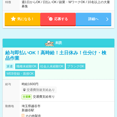
週1日からOK / 日払いOK / 副業・WワークOK / 10名以上の大量
特徴
募集
気になる！
応募する
詳細へ
未読
給与即払いOK！高時給！土日休み！仕分け・検
品作業
派遣
職種未経験OK
社会人未経験OK
ブランクOK
WEB登録・面接OK
時給1600円
給与
交通費別途支給あり
交通費支給有り
交通費
埼玉県越谷市
勤務地
新越谷駅
その他製造