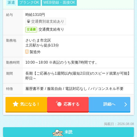
派遣
ブランクOK
WEB登録・面接OK
時給1310円
給与
交通費別途支給あり
交通費支給有り
交通費
さいたま市北区
勤務地
土呂駅から徒歩13分
製造外
10:00～18:00 ※表記のうち実働7時間です。
勤務時間
長期【ご応募から1週間以内(最短2日目)のスピード就業が可能】
期間
即日～
履歴書不要
/
服装自由
/
電話対応なし
/
パソコンスキル不要
特徴
気になる！
応募する
詳細へ
掲載日：2026.08.08
未読