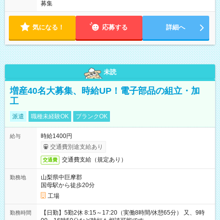
募集
気になる！
応募する
詳細へ
未読
増産40名大募集、時給UP！電子部品の組立・加
工
派遣
職種未経験OK
ブランクOK
時給1400円
給与
交通費別途支給あり
交通費支給（規定あり）
交通費
山梨県中巨摩郡
勤務地
国母駅から徒歩20分
工場
【日勤】5勤2休 8:15～17:20（実働8時間/休憩65分） 又、9時
勤務時間