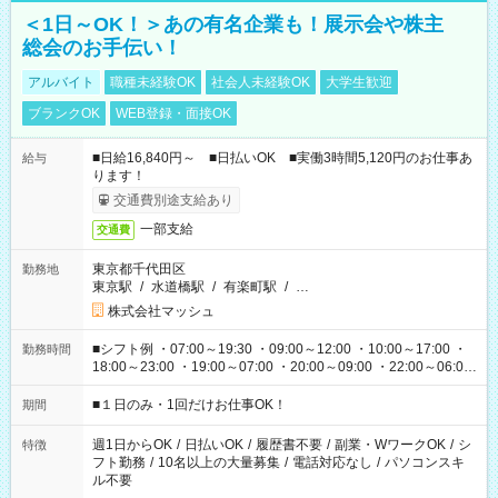
＜1日～OK！＞あの有名企業も！展示会や株主
総会のお手伝い！
アルバイト
職種未経験OK
社会人未経験OK
大学生歓迎
ブランクOK
WEB登録・面接OK
■日給16,840円～ ■日払いOK ■実働3時間5,120円のお仕事あ
給与
ります！
交通費別途支給あり
一部支給
交通費
東京都千代田区
勤務地
東京駅
/
水道橋駅
/
有楽町駅
/
…
株式会社マッシュ
■シフト例 ・07:00～19:30 ・09:00～12:00 ・10:00～17:00 ・
勤務時間
18:00～23:00 ・19:00～07:00 ・20:00～09:00 ・22:00～06:00
etc ★最短で3時間で5,120円のお仕事から 15時間で2万円近く稼
げるお仕事も！ ご希望のお時間に合わせてご紹介！ ※シフトは
■１日のみ・1回だけお仕事OK！
期間
現場によって異なります。 ※勿論、休憩時間はあるのでご安心
ください！
週1日からOK
/
日払いOK
/
履歴書不要
/
副業・WワークOK
/
シ
特徴
フト勤務
/
10名以上の大量募集
/
電話対応なし
/
パソコンスキ
ル不要