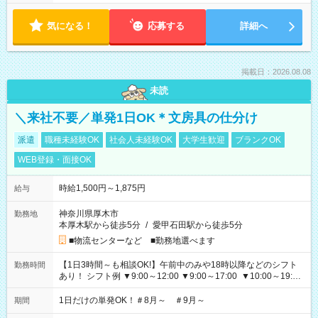
気になる！
応募する
詳細へ
掲載日：2026.08.08
未読
＼来社不要／単発1日OK＊文房具の仕分け
派遣
職種未経験OK
社会人未経験OK
大学生歓迎
ブランクOK
WEB登録・面接OK
時給1,500円～1,875円
給与
神奈川県厚木市
勤務地
本厚木駅から徒歩5分
/
愛甲石田駅から徒歩5分
■物流センターなど ■勤務地選べます
【1日3時間～も相談OK!】午前中のみや18時以降などのシフト
勤務時間
あり！ シフト例 ▼9:00～12:00 ▼9:00～17:00 ▼10:00～19:00
▼18:00～21:00
1日だけの単発OK！＃8月～ ＃9月～
期間