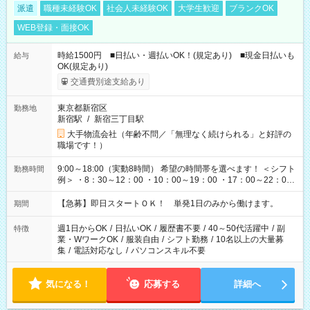
派遣
職種未経験OK
社会人未経験OK
大学生歓迎
ブランクOK
WEB登録・面接OK
時給1500円 ■日払い・週払いOK！(規定あり) ■現金日払いも
給与
OK(規定あり)
交通費別途支給あり
東京都新宿区
勤務地
新宿駅
/
新宿三丁目駅
大手物流会社（年齢不問／「無理なく続けられる」と好評の
職場です！）
9:00～18:00（実動8時間） 希望の時間帯を選べます！ ＜シフト
勤務時間
例＞ ・8：30～12：00 ・10：00～19：00 ・17：00～22：00
・13：00～22：00 ・22：00～翌6：00 など
【急募】即日スタートＯＫ！ 単発1日のみから働けます。
期間
週1日からOK
/
日払いOK
/
履歴書不要
/
40～50代活躍中
/
副
特徴
業・WワークOK
/
服装自由
/
シフト勤務
/
10名以上の大量募
集
/
電話対応なし
/
パソコンスキル不要
気になる！
応募する
詳細へ