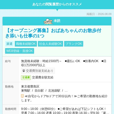
あなたの閲覧履歴からのオススメ
掲載日：2026.08.09
未読
【オープニング募集】おばあちゃんのお散歩付
き添いも仕事の1つ
派遣
職種未経験OK
社会人未経験OK
ブランクOK
WEB登録・面接OK
無資格未経験：時給1500円～ ■週払いOK ■扶養内OK ■日
給与
収1万2000円以上
交通費別途支給あり
交通費全額支給
交通費
東京都豊島区
勤務地
巣鴨駅
/
目白駅
/
北池袋駅
/
…
≪自宅からドアtoドアで30分以内！≫ご希望の勤務地を紹介
します。
9:00～18:00（休憩60分） ■ご希望があれば下記シフトもOK！
勤務時間
早番 7:00～16:00 遅番 10:00～19:00 夜勤 16:30～翌9:30 「家族