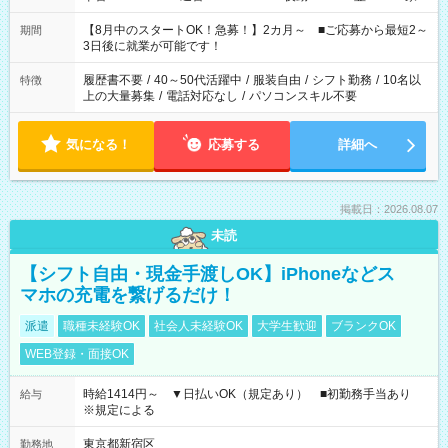
と休みを合わせたい」 「余裕を持って夕飯の準備がしたい」
「できれば残業はしたくない」 など、ご希望を教えてください
【8月中のスタートOK！急募！】2カ月～ ■ご応募から最短2～
期間
ね。 ※Wワーク希望の方へ 今ご覧のお仕事で希望する勤務時間
3日後に就業が可能です！
と、もう1つのお仕事の勤務時間。 合計で週40時間を超える場
合は応募できません。
履歴書不要
/
40～50代活躍中
/
服装自由
/
シフト勤務
/
10名以
特徴
上の大量募集
/
電話対応なし
/
パソコンスキル不要
気になる！
応募する
詳細へ
掲載日：2026.08.07
未読
【シフト自由・現金手渡しOK】iPhoneなどス
マホの充電を繋げるだけ！
派遣
職種未経験OK
社会人未経験OK
大学生歓迎
ブランクOK
WEB登録・面接OK
時給1414円～ ▼日払いOK（規定あり） ■初勤務手当あり
給与
※規定による
東京都新宿区
勤務地