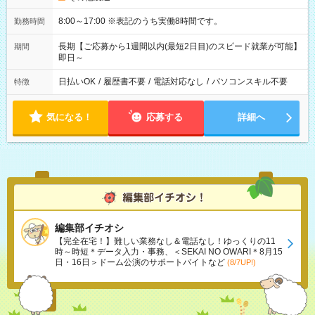
8:00～17:00 ※表記のうち実働8時間です。
勤務時間
長期【ご応募から1週間以内(最短2日目)のスピード就業が可能】
期間
即日～
日払いOK
/
履歴書不要
/
電話対応なし
/
パソコンスキル不要
特徴
気になる！
応募する
詳細へ
編集部イチオシ
【完全在宅！】難しい業務なし＆電話なし！ゆっくりの11
時～時短＊データ入力・事務、＜SEKAI NO OWARI＊8月15
日・16日＞ドーム公演のサポートバイトなど
(8/7UP!)