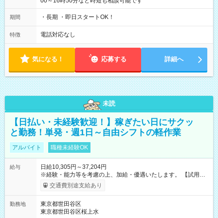
00～16時50分など時短も相談可能です
・長期 ・即日スタートOK！
期間
電話対応なし
特徴
気になる！
応募する
詳細へ
未読
【日払い・未経験歓迎！】稼ぎたい日にサクッ
と勤務！単発・週1日～自由シフトの軽作業
アルバイト
職種未経験OK
日給10,305円～37,204円
給与
※経験・能力等を考慮の上、加給・優遇いたします。 【試用期
間】試用期間なし
交通費別途支給あり
東京都世田谷区
勤務地
東京都世田谷区桜上水