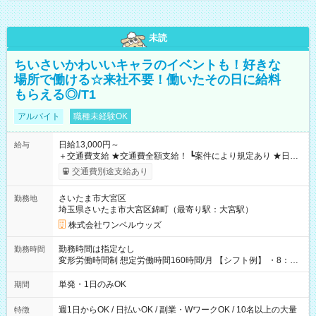
未読
ちいさいかわいいキャラのイベントも！好きな
場所で働ける☆来社不要！働いたその日に給料
もらえる◎/T1
アルバイト
職種未経験OK
日給13,000円～
給与
＋交通費支給 ★交通費全額支給！ ┗案件により規定あり ★日払
いOK！（規定あり） ┗働いたその日に現金GET♪ お仕事後はコ
交通費別途支給あり
ンビニATMから 日払い分を引き落とせます！ 【試用期間】試
用期間なし
さいたま市大宮区
勤務地
埼玉県さいたま市大宮区錦町（最寄り駅：大宮駅）
株式会社ワンベルウッズ
勤務時間は指定なし
勤務時間
変形労働時間制 想定労働時間160時間/月 【シフト例】 ・8：00
～21：00
単発・1日のみOK
期間
週1日からOK / 日払いOK / 副業・WワークOK / 10名以上の大量
特徴