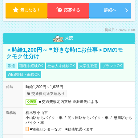
気になる！
応募する
詳細へ
掲載日：2026.08.08
未読
＜時給1,200円～＊好きな時にお仕事＞DMのモ
クモク仕分け
派遣
職種未経験OK
社会人未経験OK
大学生歓迎
ブランクOK
WEB登録・面接OK
時給1,200円～1,625円
給与
交通費別途支給あり
■ 交通費規定内支給 ※派遣先による
交通費
栃木県小山市
勤務地
小山駅からバイク・車
/
間々田駅からバイク・車
/
思川駅から
バイク・車
■物流センターなど ■勤務地選べます