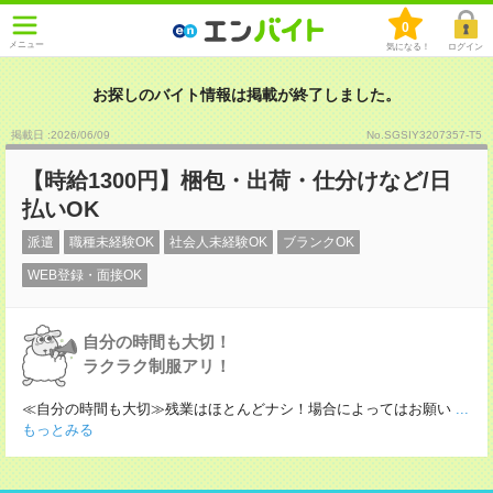
0
メニュー
気になる！
ログイン
お探しのバイト情報は掲載が終了しました。
掲載日 :2026
/
06
/
09
No.SGSIY3207357-T5
【時給1300円】梱包・出荷・仕分けなど/日
払いOK
派遣
職種未経験OK
社会人未経験OK
ブランクOK
WEB登録・面接OK
自分の時間も大切！
ラクラク制服アリ！
≪自分の時間も大切≫残業はほとんどナシ！場合によってはお願い
...
もっとみる