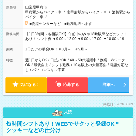
山梨県甲府市
勤務地
甲府駅からバイク・車
/
南甲府駅からバイク・車
/
酒折駅から
バイク・車
/
…
■物流センターなど ■勤務地選べます
【1日3時間～も相談OK!】午前中のみや18時以降などのシフト
勤務時間
あり！ シフト例 ▼9:00～12:00 ▼9:00～17:00 ▼10:00～19:00
▼18:00～21:00
1日だけの単発OK！＃8月～ ＃9月～
期間
週1日からOK
/
日払いOK
/
40～50代活躍中
/
副業・Wワーク
特徴
OK
/
服装自由
/
シフト勤務
/
10名以上の大量募集
/
電話対応な
し
/
パソコンスキル不要
気になる！
応募する
詳細へ
掲載日：2026.08.09
未読
短時間シフトあり！WEBでサクッと登録OK＊
クッキーなどの仕分け