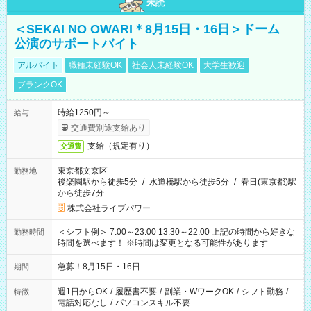
未読
＜SEKAI NO OWARI＊8月15日・16日＞ドーム
公演のサポートバイト
アルバイト
職種未経験OK
社会人未経験OK
大学生歓迎
ブランクOK
時給1250円～
給与
交通費別途支給あり
支給（規定有り）
交通費
東京都文京区
勤務地
後楽園駅から徒歩5分
/
水道橋駅から徒歩5分
/
春日(東京都)駅
から徒歩7分
株式会社ライブパワー
＜シフト例＞ 7:00～23:00 13:30～22:00 上記の時間から好きな
勤務時間
時間を選べます！ ※時間は変更となる可能性があります
急募！8月15日・16日
期間
週1日からOK
/
履歴書不要
/
副業・WワークOK
/
シフト勤務
/
特徴
電話対応なし
/
パソコンスキル不要