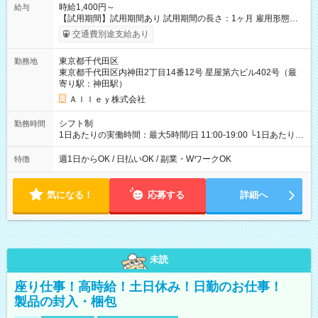
時給1,400円～
給与
【試用期間】試用期間あり 試用期間の長さ：1ヶ月 雇用形態、
給与は本採用時と同じです。
交通費別途支給あり
東京都千代田区
勤務地
東京都千代田区内神田2丁目14番12号 星屋第六ビル402号（最
寄り駅：神田駅）
Ａｌｌｅｙ株式会社
シフト制
勤務時間
1日あたりの実働時間：最大5時間/日 11:00-19:00 └1日あたりの
実働時間：1-5時間 └上記の時間帯内であれば、いつでも勤務可
能！ └平日・土曜日の中で、お好きな曜日でご勤務いただけま
週1日からOK / 日払いOK / 副業・WワークOK
特徴
す！ 【シフト例】 ・11:00～14:00 ・16:30～19:00 ・13:00～
18:00 などのように、自由な働き方が可能なお仕事です！
気になる！
応募する
詳細へ
未読
座り仕事！高時給！土日休み！日勤のお仕事！
製品の封入・梱包