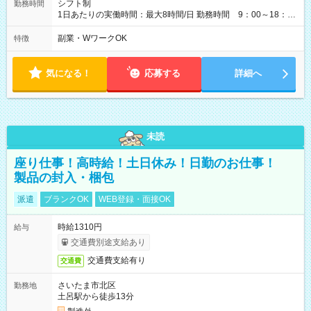
シフト制
勤務時間
1日あたりの実働時間：最大8時間/日 勤務時間 9：00～18：
00(実働8h、休憩1h) 土日祝含む週3日～OK、シフト制 ※もちろ
ん週5日勤務もOK♪ 勤務期間：2026年8月12日～9月9日※リスト
副業・WワークOK
特徴
全件完了で業務終了
気になる！
応募する
詳細へ
未読
座り仕事！高時給！土日休み！日勤のお仕事！
製品の封入・梱包
派遣
ブランクOK
WEB登録・面接OK
時給1310円
給与
交通費別途支給あり
交通費支給有り
交通費
さいたま市北区
勤務地
土呂駅から徒歩13分