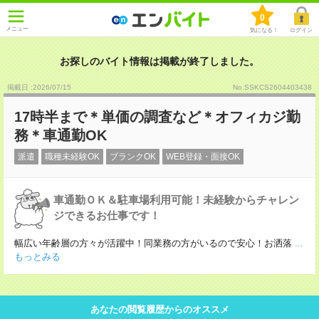
0
メニュー
気になる！
ログイン
お探しのバイト情報は掲載が終了しました。
掲載日 :2026
/
07
/
15
No.SSKCS2604403438
17時半まで＊単価の調査など＊オフィカジ勤
務＊車通勤OK
派遣
職種未経験OK
ブランクOK
WEB登録・面接OK
車通勤ＯＫ＆駐車場利用可能！未経験からチャレン
ジできるお仕事です！
幅広い年齢層の方々が活躍中！同業務の方がいるので安心！お洒落
...
もっとみる
あなたの閲覧履歴からのオススメ