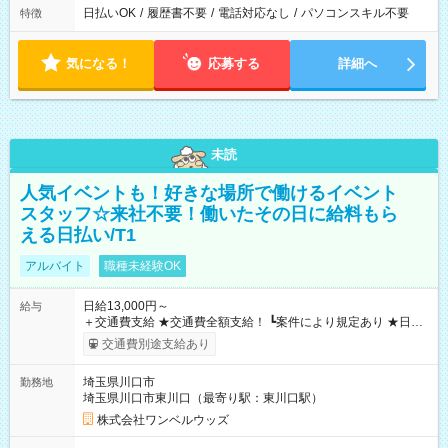
日払いOK
/
履歴書不要
/
電話対応なし
/
パソコンスキル不要
特徴
気になる！
応募する
詳細へ
未読
人気イベントも！好きな場所で働けるイベント
スタッフ☆来社不要！働いたその日に給料もら
える日払い/T1
アルバイト
職種未経験OK
日給13,000円～
給与
＋交通費支給 ★交通費全額支給！ ┗案件により規定あり ★日払
いOK！（規定あり） ┗働いたその日に現金GET♪ お仕事後はコ
交通費別途支給あり
ンビニATMから 日払い分を引き落とせます！ 【試用期間】試
用期間なし
埼玉県川口市
勤務地
埼玉県川口市東川口（最寄り駅：東川口駅）
株式会社ワンベルウッズ