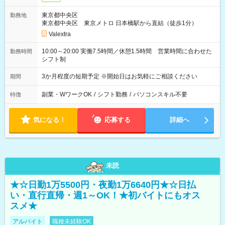
東京都中央区
勤務地
東京都中央区 東京メトロ 日本橋駅から直結（徒歩1分）
Valextra
10:00～20:00 実働7.5時間／休憩1.5時間 営業時間に合わせた
勤務時間
シフト制
3か月程度の短期予定 ※開始日はお気軽にご相談ください
期間
副業・WワークOK
/
シフト勤務
/
パソコンスキル不要
特徴
気になる！
応募する
詳細へ
未読
★☆日勤1万5500円・夜勤1万6640円★☆日払
い・直行直帰・週1～OK！★初バイトにもオス
スメ★
アルバイト
職種未経験OK