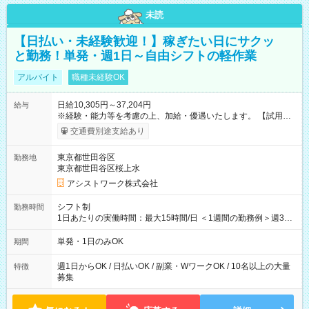
未読
【日払い・未経験歓迎！】稼ぎたい日にサクッ
と勤務！単発・週1日～自由シフトの軽作業
アルバイト
職種未経験OK
日給10,305円～37,204円
給与
※経験・能力等を考慮の上、加給・優遇いたします。 【試用期
間】試用期間なし
交通費別途支給あり
東京都世田谷区
勤務地
東京都世田谷区桜上水
アシストワーク株式会社
シフト制
勤務時間
1日あたりの実働時間：最大15時間/日 ＜1週間の勤務例＞週3回
勤務 勤務：月・水・金 休み：火・木・土・日 好きな時にお仕事
可能です！ ※1日あたりの最大実働時間は日勤、夜勤共に勤務し
単発・1日のみOK
期間
た時間になります。
週1日からOK / 日払いOK / 副業・WワークOK / 10名以上の大量
特徴
募集