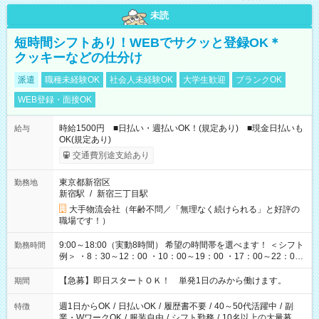
未読
短時間シフトあり！WEBでサクッと登録OK＊
クッキーなどの仕分け
派遣
職種未経験OK
社会人未経験OK
大学生歓迎
ブランクOK
WEB登録・面接OK
時給1500円 ■日払い・週払いOK！(規定あり) ■現金日払いも
給与
OK(規定あり)
交通費別途支給あり
東京都新宿区
勤務地
新宿駅
/
新宿三丁目駅
大手物流会社（年齢不問／「無理なく続けられる」と好評の
職場です！）
9:00～18:00（実動8時間） 希望の時間帯を選べます！ ＜シフト
勤務時間
例＞ ・8：30～12：00 ・10：00～19：00 ・17：00～22：00
・13：00～22：00 ・22：00～翌6：00 など
【急募】即日スタートＯＫ！ 単発1日のみから働けます。
期間
週1日からOK
/
日払いOK
/
履歴書不要
/
40～50代活躍中
/
副
特徴
業・WワークOK
/
服装自由
/
シフト勤務
/
10名以上の大量募