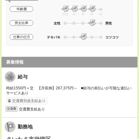
年齢層
20代
30
40
50
60
男女比率
女性
男性
仕事の仕方
テキパキ
コツコツ
募集情報
給与
時給1550円＋交 【月収例】267,375円～ ■給与の前払いが可能な速払い
サービスあり
交通費別途支給あり
交通費支給あり
交通費
勤務地