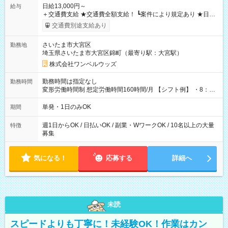
日給13,000円～
給与
＋交通費支給 ★交通費全額支給！ ┗案件により規定あり ★日払
いOK！（規定あり） ┗働いたその日に現金GET♪ お仕事後はコ
交通費別途支給あり
ンビニATMから 日払い分を引き落とせます！ 【試用期間】試
用期間なし
さいたま市大宮区
勤務地
埼玉県さいたま市大宮区錦町（最寄り駅：大宮駅）
株式会社ワンベルウッズ
勤務時間は指定なし
勤務時間
変形労働時間制 想定労働時間160時間/月 【シフト例】 ・8：00
～21：00
単発・1日のみOK
期間
週1日からOK / 日払いOK / 副業・WワークOK / 10名以上の大量
特徴
募集
気になる！
応募する
詳細へ
未読
スピードよりも丁寧に！未経験OK！作業はカン