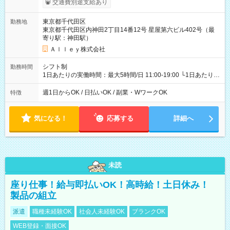
交通費別途支給あり
東京都千代田区
勤務地
東京都千代田区内神田2丁目14番12号 星屋第六ビル402号（最
寄り駅：神田駅）
Ａｌｌｅｙ株式会社
シフト制
勤務時間
1日あたりの実働時間：最大5時間/日 11:00-19:00 └1日あたりの
実働時間：1-5時間 └上記の時間帯内であれば、いつでも勤務可
能！ └平日・土曜日の中で、お好きな曜日でご勤務いただけま
週1日からOK / 日払いOK / 副業・WワークOK
特徴
す！ 【シフト例】 ・11:00～14:00 ・16:30～19:00 ・13:00～
18:00 などのように、自由な働き方が可能なお仕事です！
気になる！
応募する
詳細へ
未読
座り仕事！給与即払いOK！高時給！土日休み！
製品の組立
派遣
職種未経験OK
社会人未経験OK
ブランクOK
WEB登録・面接OK