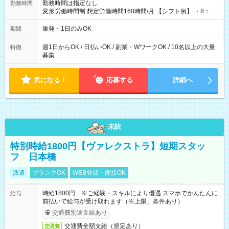
勤務時間は指定なし
勤務時間
変形労働時間制 想定労働時間160時間/月 【シフト例】 ・8：00
～21：00
単発・1日のみOK
期間
週1日からOK / 日払いOK / 副業・WワークOK / 10名以上の大量
特徴
募集
気になる！
応募する
詳細へ
未読
特別時給1800円【ヴァレクストラ】短期スタッ
フ 日本橋
派遣
ブランクOK
WEB登録・面接OK
時給1800円 ※ご経験・スキルにより優遇 スマホでかんたんに
給与
前払いで給与が受け取れます（※上限、条件あり）
交通費別途支給あり
交通費全額支給（規定あり）
交通費