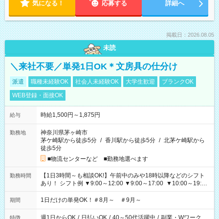
気になる！
応募する
詳細へ
掲載日：2026.08.05
未読
＼来社不要／単発1日OK＊文房具の仕分け
派遣
職種未経験OK
社会人未経験OK
大学生歓迎
ブランクOK
WEB登録・面接OK
時給1,500円～1,875円
給与
神奈川県茅ヶ崎市
勤務地
茅ケ崎駅から徒歩5分
/
香川駅から徒歩5分
/
北茅ケ崎駅から
徒歩5分
■物流センターなど ■勤務地選べます
【1日3時間～も相談OK!】午前中のみや18時以降などのシフト
勤務時間
あり！ シフト例 ▼9:00～12:00 ▼9:00～17:00 ▼10:00～19:00
▼18:00～21:00
1日だけの単発OK！＃8月～ ＃9月～
期間
週1日からOK
/
日払いOK
/
40～50代活躍中
/
副業・Wワーク
特徴