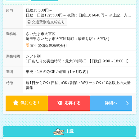
日給15,500円～
給与
日勤：日給1万5500円～ 夜勤：日給1万6640円～ ※上記、入社
祝手当4000円含む(25勤務まで) ┗新任研修の終了から100日以内
交通費別途支給あり
┗規定あり ／ 経験や年齢を問わず、 頑張った方全員に支給され
ます！ ＼ ■日給保証あり！ お仕事が早く終わっても、 その日の
さいたま市大宮区
勤務地
日給は全額支給！ ■月22日以上勤務すると… 日給1000円UP！ ■
埼玉県さいたま市大宮区錦町（最寄り駅：大宮駅）
日払い・週払い・前払いOK！ 給与即時払いサービス『クリア
(CRIA)』で 最短当日にコンビニATMから 現金で給与を受け取れ
東亜警備保障株式会社
ます♪ ※稼働分・規定あり ■法定研修(7h×3日間)中も 手当をしっ
かり【3万円】支給！ ┗研修手当の一部(9，000円)は手渡しで支
シフト制
勤務時間
給 ┗昼食代も別途支給(500円×3日間） ┗研修期間中も交通費全
1日あたりの実働時間：最大8時間/日 【日勤】9:00～18:00 【夜
額支給 【試用期間】試用期間なし
勤】20:00～翌5:00 ・【日勤のみ】【夜勤のみ】もOK♪ ・自分
の都合に合わせて稼げます◎ ・シフトの申告は電話・メールで
単発・1日のみOK / 短期（1ヶ月以内）
期間
OK♪ ┗お仕事したい日を電話かメールで連絡！ ★週5勤務や、プ
ライベートの予定に 合わせて好きな時など、自由に働けます
週1日からOK / 日払いOK / 副業・WワークOK / 10名以上の大量
特徴
募集
気になる！
応募する
詳細へ
未読