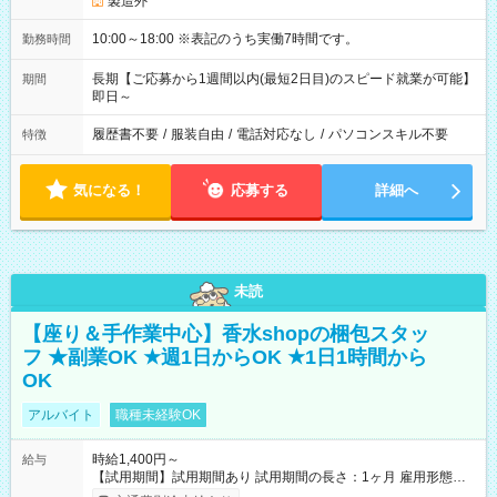
製造外
10:00～18:00 ※表記のうち実働7時間です。
勤務時間
長期【ご応募から1週間以内(最短2日目)のスピード就業が可能】
期間
即日～
履歴書不要
/
服装自由
/
電話対応なし
/
パソコンスキル不要
特徴
気になる！
応募する
詳細へ
未読
【座り＆手作業中心】香水shopの梱包スタッ
フ ★副業OK ★週1日からOK ★1日1時間から
OK
アルバイト
職種未経験OK
時給1,400円～
給与
【試用期間】試用期間あり 試用期間の長さ：1ヶ月 雇用形態、
給与は本採用時と同じです。