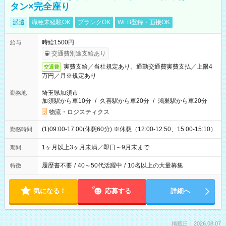
タン×完全座り
派遣
職種未経験OK
ブランクOK
WEB登録・面接OK
時給1500円
給与
交通費別途支給あり
実費支給／当社規定あり。通勤交通費実費支払／上限4
交通費
万円／月※規定あり
埼玉県加須市
勤務地
加須駅から車10分
/
久喜駅から車20分
/
鴻巣駅から車20分
物流・ロジスティクス
(1)09:00-17:00(休憩60分) ※休憩（12:00-12:50、15:00-15:10）
勤務時間
1ヶ月以上3ヶ月未満／即日～9月末まで
期間
履歴書不要
/
40～50代活躍中
/
10名以上の大量募集
特徴
気になる！
応募する
詳細へ
掲載日：2026.08.07