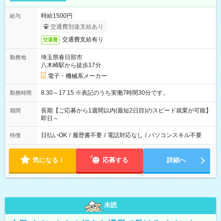
時給1500円
給与
交通費別途支給あり
交通費支給有り
交通費
埼玉県春日部市
勤務地
八木崎駅から徒歩17分
電子・機械系メーカー
8:30～17:15 ※表記のうち実働7時間30分です。
勤務時間
長期【ご応募から1週間以内(最短2日目)のスピード就業が可能】
期間
即日～
日払いOK
/
履歴書不要
/
電話対応なし
/
パソコンスキル不要
特徴
気になる！
応募する
詳細へ
未読