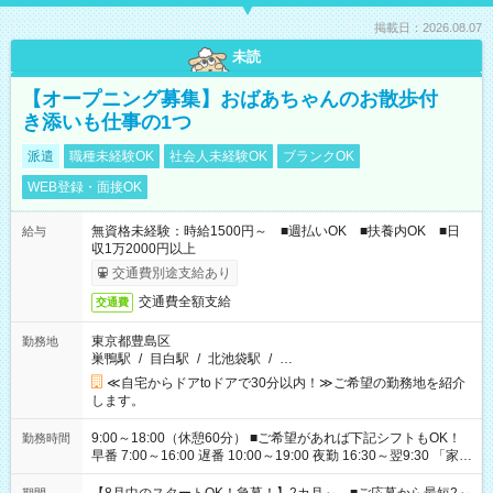
掲載日：2026.08.07
未読
【オープニング募集】おばあちゃんのお散歩付
き添いも仕事の1つ
派遣
職種未経験OK
社会人未経験OK
ブランクOK
WEB登録・面接OK
無資格未経験：時給1500円～ ■週払いOK ■扶養内OK ■日
給与
収1万2000円以上
交通費別途支給あり
交通費全額支給
交通費
東京都豊島区
勤務地
巣鴨駅
/
目白駅
/
北池袋駅
/
…
≪自宅からドアtoドアで30分以内！≫ご希望の勤務地を紹介
します。
9:00～18:00（休憩60分） ■ご希望があれば下記シフトもOK！
勤務時間
早番 7:00～16:00 遅番 10:00～19:00 夜勤 16:30～翌9:30 「家族
と休みを合わせたい」 「余裕を持って夕飯の準備がしたい」
「できれば残業はしたくない」 など、ご希望を教えてください