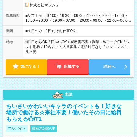
株式会社マッシュ
■シフト例 ・07:00～19:30 ・09:00～12:00 ・10:00～17:00 ・
勤務時間
18:00～23:00 ・19:00～07:00 ・20:00～09:00 ・22:00～06:00
etc ★最短で3時間で5,120円のお仕事から 15時間で2万円近く稼
げるお仕事も！ ご希望のお時間に合わせてご紹介！ ※シフトは
■１日のみ・1回だけお仕事OK！
期間
現場によって異なります。 ※勿論、休憩時間はあるのでご安心
ください！
週1日からOK
/
日払いOK
/
履歴書不要
/
副業・WワークOK
/
シ
特徴
フト勤務
/
10名以上の大量募集
/
電話対応なし
/
パソコンスキ
ル不要
気になる！
応募する
詳細へ
未読
ちいさいかわいいキャラのイベントも！好きな
場所で働ける☆来社不要！働いたその日に給料
もらえる◎/T1
アルバイト
職種未経験OK