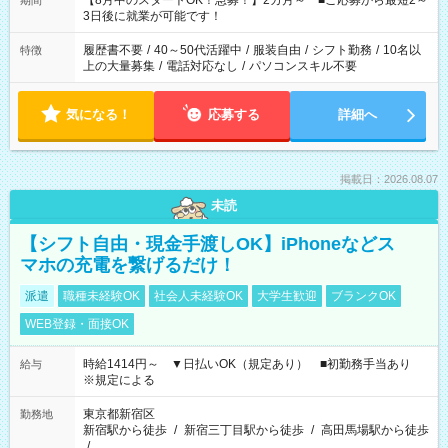
【8月中のスタートOK！急募！】2カ月～ ■ご応募から最短2～
期間
ね。 ※Wワーク希望の方へ 今ご覧のお仕事で希望する勤務時間
3日後に就業が可能です！
と、もう1つのお仕事の勤務時間。 合計で週40時間を超える場
合は応募できません。
履歴書不要
/
40～50代活躍中
/
服装自由
/
シフト勤務
/
10名以
特徴
上の大量募集
/
電話対応なし
/
パソコンスキル不要
気になる！
応募する
詳細へ
掲載日：2026.08.07
未読
【シフト自由・現金手渡しOK】iPhoneなどス
マホの充電を繋げるだけ！
派遣
職種未経験OK
社会人未経験OK
大学生歓迎
ブランクOK
WEB登録・面接OK
時給1414円～ ▼日払いOK（規定あり） ■初勤務手当あり
給与
※規定による
東京都新宿区
勤務地
新宿駅から徒歩
/
新宿三丁目駅から徒歩
/
高田馬場駅から徒歩
/
…