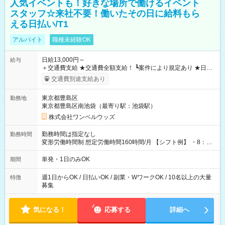
人気イベントも！好きな場所で働けるイベント
スタッフ☆来社不要！働いたその日に給料もら
える日払い/T1
アルバイト
職種未経験OK
日給13,000円～
給与
＋交通費支給 ★交通費全額支給！ ┗案件により規定あり ★日払
いOK！（規定あり） ┗働いたその日に現金GET♪ お仕事後はコ
交通費別途支給あり
ンビニATMから 日払い分を引き落とせます！ 【試用期間】試
用期間なし
東京都豊島区
勤務地
東京都豊島区南池袋（最寄り駅：池袋駅）
株式会社ワンベルウッズ
勤務時間は指定なし
勤務時間
変形労働時間制 想定労働時間160時間/月 【シフト例】 ・8：00
～21：00
単発・1日のみOK
期間
週1日からOK / 日払いOK / 副業・WワークOK / 10名以上の大量
特徴
募集
気になる！
応募する
詳細へ