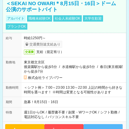
＜SEKAI NO OWARI＊8月15日・16日＞ドーム
公演のサポートバイト
アルバイト
職種未経験OK
社会人未経験OK
大学生歓迎
ブランクOK
時給1250円～
給与
交通費別途支給あり
支給（規定有り）
交通費
東京都文京区
勤務地
後楽園駅から徒歩5分
/
水道橋駅から徒歩5分
/
春日(東京都)駅
から徒歩7分
株式会社ライブパワー
＜シフト例＞ 7:00～23:00 13:30～22:00 上記の時間から好きな
勤務時間
時間を選べます！ ※時間は変更となる可能性があります
急募！8月15日・16日
期間
週1日からOK
/
履歴書不要
/
副業・WワークOK
/
シフト勤務
/
特徴
電話対応なし
/
パソコンスキル不要