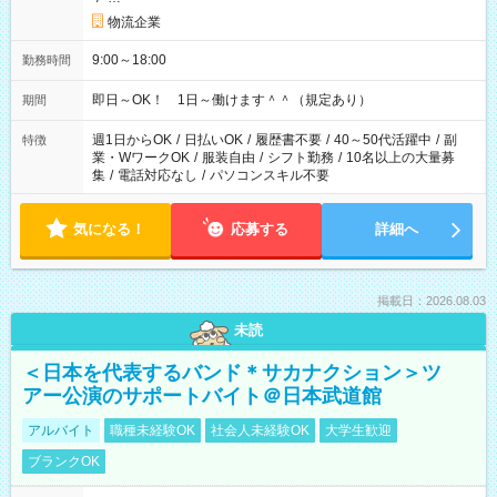
物流企業
9:00～18:00
勤務時間
即日～OK！ 1日～働けます＾＾（規定あり）
期間
週1日からOK
/
日払いOK
/
履歴書不要
/
40～50代活躍中
/
副
特徴
業・WワークOK
/
服装自由
/
シフト勤務
/
10名以上の大量募
集
/
電話対応なし
/
パソコンスキル不要
気になる！
応募する
詳細へ
掲載日：2026.08.03
未読
＜日本を代表するバンド＊サカナクション＞ツ
アー公演のサポートバイト＠日本武道館
アルバイト
職種未経験OK
社会人未経験OK
大学生歓迎
ブランクOK