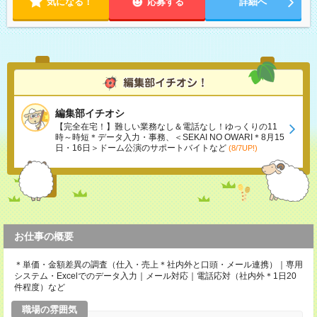
気になる！
応募する
詳細へ
編集部イチオシ
【完全在宅！】難しい業務なし＆電話なし！ゆっくりの11
時～時短＊データ入力・事務、＜SEKAI NO OWARI＊8月15
日・16日＞ドーム公演のサポートバイトなど
(8/7UP!)
お仕事の概要
＊単価・金額差異の調査（仕入・売上＊社内外と口頭・メール連携）｜専用
システム・Excelでのデータ入力｜メール対応｜電話応対（社内外＊1日20
件程度）など
職場の雰囲気