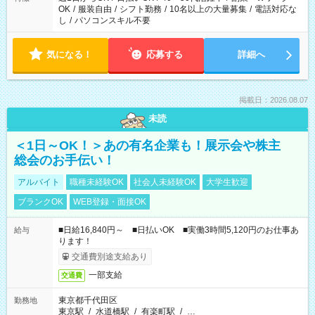
OK
/
服装自由
/
シフト勤務
/
10名以上の大量募集
/
電話対応な
し
/
パソコンスキル不要
気になる！
応募する
詳細へ
掲載日：2026.08.07
未読
＜1日～OK！＞あの有名企業も！展示会や株主
総会のお手伝い！
アルバイト
職種未経験OK
社会人未経験OK
大学生歓迎
ブランクOK
WEB登録・面接OK
■日給16,840円～ ■日払いOK ■実働3時間5,120円のお仕事あ
給与
ります！
交通費別途支給あり
一部支給
交通費
東京都千代田区
勤務地
東京駅
/
水道橋駅
/
有楽町駅
/
…