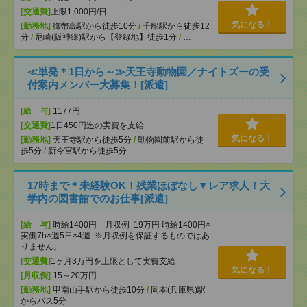
[交通費]
上限1,000円/日
気になる！
[勤務地]
御幣島駅から徒歩10分
/
千船駅から徒歩12
分
/
尼崎(阪神線)駅から【登録地】徒歩1分
/
…
≪単発＊1日から～≫天王寺動物園／ナイトズーの受
付案内メンバー大募集！[派遣]
[給 与]
1177円
[交通費]
1日450円迄の実費を支給
気になる！
[勤務地]
天王寺駅から徒歩5分
/
動物園前駅から徒
歩5分
/
新今宮駅から徒歩5分
17時まで＊未経験OK！残業ほぼなし▼レア求人！大
学内の図書館でのお仕事[派遣]
[給 与]
時給1400円 月収例 19万円 時給1400円×
実働7h×週5日×4週 ※月収例を保証するものではあ
りません。
[交通費]
1ヶ月3万円を上限として実費支給
気になる！
[月収例]
15～20万円
[勤務地]
甲南山手駅から徒歩10分
/
岡本(兵庫県)駅
からバス5分