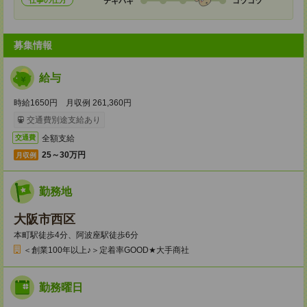
仕事の仕方
テキパキ
コツコツ
募集情報
給与
時給1650円 月収例 261,360円
交通費別途支給あり
全額支給
交通費
25～30万円
月収例
勤務地
大阪市西区
本町駅徒歩4分、阿波座駅徒歩6分
＜創業100年以上♪＞定着率GOOD★大手商社
勤務曜日