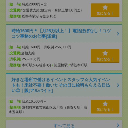
[給 与]
時給2000円＋交
[交通費]
*交通費支給(規定有・月額上限3万円迄)
気になる！
[勤務地]
総持寺駅から徒歩18分
時給1600円＊【月25万以上！】電話ほぼなし！コツ
コツ事務のお仕事[派遣]
[給 与]
時給1600円 月収例 256,000円
[交通費]
全額支給
[月収例]
25～30万円
気になる！
[勤務地]
本町駅から徒歩3分
/
淀屋橋駅
/
堺筋本町駅
好きな場所で働けるイベントスタッフ☆人気イベン
トも！来社不要！働いたその日に給料もらえる日払
い◎｜阪[アルバイト]
[給 与]
日給16,500円～
[勤務地]
京都府京都市東山区宮川筋（最寄り駅：清
気になる！
水五条駅）
すべて見る