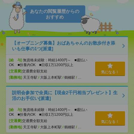
あなたの閲覧履歴からの
おすすめ
【オープニング募集】おばあちゃんのお散歩付き添
いも仕事の1つ[派遣]
[給 与]
無資格未経験：時給1400円～ ■週払い
OK ■扶養内OK ■日収1万1200円以上
[交通費]
交通費全額支給
気になる！
[勤務地]
天王寺駅
/
大阪上本町駅
/
鶴橋駅
/
…
説明会参加で全員に【現金2千円相当プレゼント】生
活のお手伝い[派遣]
[給 与]
無資格未経験：時給1400円～ ■週払い
OK ■扶養内OK ■日収1万1200円以上
[交通費]
交通費全額支給
気になる！
[勤務地]
天王寺駅
/
大阪上本町駅
/
鶴橋駅
/
…