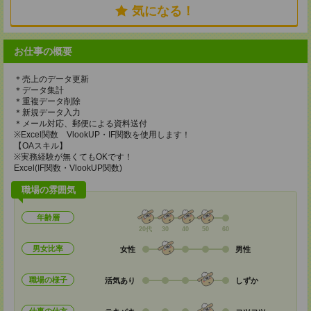
気になる！
お仕事の概要
＊売上のデータ更新
＊データ集計
＊重複データ削除
＊新規データ入力
＊メール対応、郵便による資料送付
※Excel関数 VlookUP・IF関数を使用します！
【OAスキル】
※実務経験が無くてもOKです！
Excel(IF関数・VlookUP関数)
職場の雰囲気
年齢層
20代
30
40
50
60
男女比率
女性
男性
職場の様子
活気あり
しずか