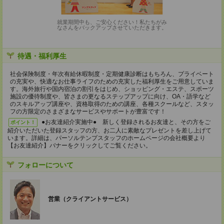
就業期間中も、ご安心ください！私たちがみ
なさんをバックアップさせていただきます。
待遇・福利厚生
社会保険制度・年次有給休暇制度・定期健康診断はもちろん、プライベート
の充実や、快適なお仕事ライフのための充実した福利厚生をご用意していま
す。海外旅行や国内宿泊の割引をはじめ、ショッピング・エステ、スポーツ
施設の優待制度や、皆さまの更なるステップアップに向け、OA・語学など
のスキルアップ講座や、資格取得のための講座、各種スクールなど、スタッ
フの方限定のさまざまなサービスやサポートが豊富です！
●お友達紹介実施中● 新しく登録されるお友達と、その方をご
ポイント！
紹介いただいた登録スタッフの方、お二人に素敵なプレゼントを差し上げて
います。詳細は、パーソルテンプスタッフのホームページの会社概要より
【お友達紹介】バナーをクリックしてご覧ください。
フォローについて
営業（クライアントサービス）