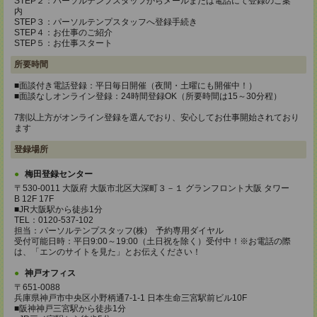
STEP２：パーソルテンプスタッフからメールまたは電話にて登録のご案
内
STEP３：パーソルテンプスタッフへ登録手続き
STEP４：お仕事のご紹介
STEP５：お仕事スタート
所要時間
■面談付き電話登録：平日毎日開催（夜間・土曜にも開催中！）
■面談なしオンライン登録：24時間登録OK（所要時間は15～30分程）
7割以上方がオンライン登録を選んでおり、安心してお仕事開始されており
ます
登録場所
梅田登録センター
〒530-0011 大阪府 大阪市北区大深町３－１ グランフロント大阪 タワー
B 12F 17F
■JR大阪駅から徒歩1分
TEL：0120-537-102
担当：パーソルテンプスタッフ(株) 予約専用ダイヤル
受付可能日時：平日9:00～19:00（土日祝を除く）受付中！※お電話の際
は、「エンのサイトを見た」とお伝えください！
神戸オフィス
〒651-0088
兵庫県神戸市中央区小野柄通7-1-1 日本生命三宮駅前ビル10F
■阪神神戸三宮駅から徒歩1分