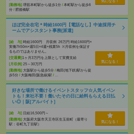
気になる！
[勤務地]
堺筋本町駅から徒歩1分
/
本町駅から徒歩6
分
/
肥後橋駅
ほぼ完全在宅＊時給1600円【電話なし】中途採用チ
ームでアシスタント事務[派遣]
[給 与]
時給1600円 月収例 26万円 時給1600円×
実働7h50m×週5日×4週+残業5h ※月収例を保証す
るものではありません。
[交通費]
1ヶ月3万円を上限として実費支給
気になる！
[月収例]
25～30万円
[勤務地]
大阪駅から徒歩5分
/
梅田(地下鉄)駅から徒
歩5分
/
大阪梅田(阪急線)駅
/
…
好きな場所で働けるイベントスタッフ☆人気イベン
トも！来社不要！働いたその日に給料もらえる日払
い◎｜阪[アルバイト]
[給 与]
日給16,500円～
[勤務地]
大阪府大阪市天王寺区生玉前町（最寄り
気になる！
駅：谷町九丁目駅）