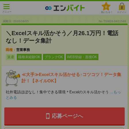
0
メニュー
気になる！
ログイン
掲載日 :2026
/
08
/
05
No.TSW26-0421546
＼Excelスキル活かそう／月26.1万円！電話
なし！データ集計
職種：
営業事務
派遣
職種未経験OK
ブランクOK
WEB登録・面接OK
≪大手≫Excelスキル活かせる↑コツコツ！データ集
計！【ネイルOK】
社外電話ほぼなし！集中できる環境＊Excelのスキル活かそう
...もっ
とみる
応募ページへ