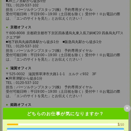
■JR三ノ宮駅から徒歩5分
TEL：0120-537-102
担当：パーソルテンプスタッフ(株) 予約専用ダイヤル
受付可能日時：平日9:00～19:00（土日祝を除く）受付中！※お電話の際
は、「エンのサイトを見た」とお伝えください！
京都オフィス
〒600-8008 京都府京都市下京区四条通烏丸東入長刀鉾町20 四条烏丸FTス
クエア9F
■地下鉄烏丸線四条駅から徒歩1分 ■阪急烏丸駅から徒歩1分
TEL：0120-537-102
担当：パーソルテンプスタッフ(株) 予約専用ダイヤル
受付可能日時：平日9:00～19:00（土日祝を除く）受付中！※お電話の際
は、「エンのサイトを見た」とお伝えください！
滋賀オフィス
〒525-0032 滋賀県草津市大路1-1-1 エルティ932 3F
■JR草津駅から徒歩1分
TEL：0120-537-102
担当：パーソルテンプスタッフ(株) 予約専用ダイヤル
受付可能日時：平日9:00～19:00（土日祝を除く）受付中！※お電話の際
は、「エンのサイトを見た」とお伝えください！
姫路オフィス
×
〒670-0913
どちらのお仕事が気になりますか？
兵庫県姫路市西駅前町73 姫路ターミナルスクエア5F
■JR姫路駅から徒歩1分
TEL：0120-537-102
1
/10
担当：パーソルテンプスタッフ(株) 予約専用ダイヤル