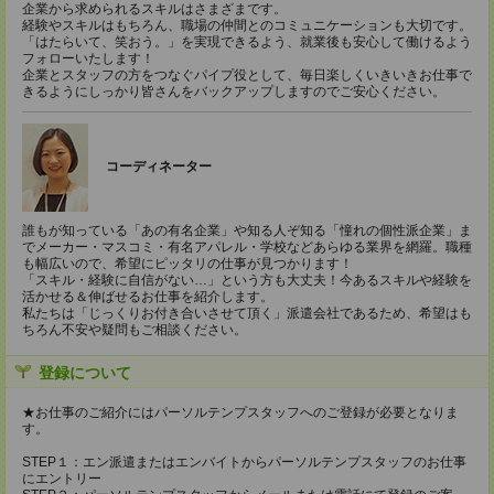
企業から求められるスキルはさまざまです。
経験やスキルはもちろん、職場の仲間とのコミュニケーションも大切です。
「はたらいて、笑おう。」を実現できるよう、就業後も安心して働けるよう
フォローいたします！
企業とスタッフの方をつなぐパイプ役として、毎日楽しくいきいきお仕事で
きるようにしっかり皆さんをバックアップしますのでご安心ください。
コーディネーター
誰もが知っている「あの有名企業」や知る人ぞ知る「憧れの個性派企業」ま
でメーカー・マスコミ・有名アパレル・学校などあらゆる業界を網羅。職種
も幅広いので、希望にピッタリの仕事が見つかります！
「スキル・経験に自信がない…」という方も大丈夫！今あるスキルや経験を
活かせる＆伸ばせるお仕事を紹介します。
私たちは「じっくりお付き合いさせて頂く」派遣会社であるため、希望はも
ちろん不安や疑問もご相談ください。
登録について
★お仕事のご紹介にはパーソルテンプスタッフへのご登録が必要となりま
す。
STEP１：エン派遣またはエンバイトからパーソルテンプスタッフのお仕事
にエントリー