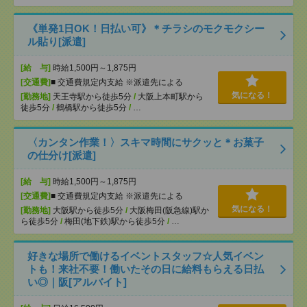
《単発1日OK！日払い可》＊チラシのモクモクシー
ル貼り[派遣]
[給 与]
時給1,500円～1,875円
[交通費]
■ 交通費規定内支給 ※派遣先による
気になる！
[勤務地]
天王寺駅から徒歩5分
/
大阪上本町駅から
徒歩5分
/
鶴橋駅から徒歩5分
/
…
〈カンタン作業！〉スキマ時間にサクッと＊お菓子
の仕分け[派遣]
[給 与]
時給1,500円～1,875円
[交通費]
■ 交通費規定内支給 ※派遣先による
気になる！
[勤務地]
大阪駅から徒歩5分
/
大阪梅田(阪急線)駅か
ら徒歩5分
/
梅田(地下鉄)駅から徒歩5分
/
…
好きな場所で働けるイベントスタッフ☆人気イベン
トも！来社不要！働いたその日に給料もらえる日払
い◎｜阪[アルバイト]