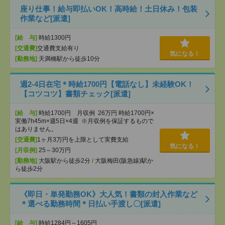
座り仕事！給与即払いOK！高時給！土日休み！包装
作業など[派遣]
[給 与]
時給1300円
[交通費]
交通費支給有り
気になる！
[勤務地]
天満橋駅から徒歩10分
週2-4日在宅＊時給1700円【電話なし】未経験OK！
【コツコツ】書類チェック[派遣]
[給 与]
時給1700円 月収例 26万円 時給1700円×
実働7h45m×週5日×4週 ※月収例を保証するもので
はありません。
[交通費]
1ヶ月3万円を上限として実費支給
気になる！
[月収例]
25～30万円
[勤務地]
大阪駅から徒歩2分
/
大阪梅田(阪急線)駅か
ら徒歩2分
《即日・単発勤務OK》大人気！書類の封入作業など
＊選べる勤務時間＊日払い手渡し〇[派遣]
[給 与]
時給1284円～1605円