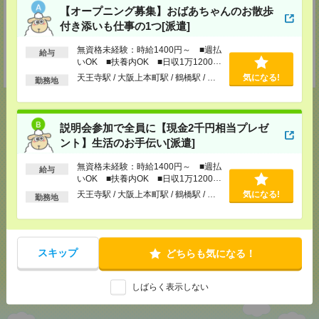
受付可能日時：平日9:00～19:00（土日祝を除く）受付中！※お電話の際
【オープニング募集】おばあちゃんのお散歩
は、「エンのサイトを見た」とお伝えください！
付き添いも仕事の1つ[派遣]
登録交通費
無資格未経験：時給1400円～ ■週払
給与
【面談付き電話登録】・【面談なしオンライン登録】どちらも来社不要で
いOK ■扶養内OK ■日収1万1200円
す！
以上
天王寺駅 / 大阪上本町駅 / 鶴橋駅 / …
気になる!
勤務地
説明会参加で全員に【現金2千円相当プレゼ
ント】生活のお手伝い[派遣]
応募ページへ
無資格未経験：時給1400円～ ■週払
給与
いOK ■扶養内OK ■日収1万1200円
以上
気になる！
天王寺駅 / 大阪上本町駅 / 鶴橋駅 / …
気になる!
勤務地
メール
LINE
で送る
で送る
スキップ
どちらも気になる！
しばらく表示しない
シェア
ツイート
ブックマーク