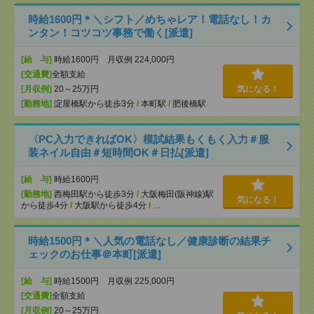
時給1600円＊＼シフト／めちゃレア！電話なし！カ
ンタン！コツコツ事務で働く[派遣]
[給 与]
時給1600円 月収例 224,000円
[交通費]
全額支給
[月収例]
20～25万円
気になる！
[勤務地]
淀屋橋駅から徒歩3分
/
本町駅
/
肥後橋駅
〈PC入力できればOK〉模試結果もくもく入力＃服
装ネイル自由＃短時間OK＃日払[派遣]
[給 与]
時給1600円
[勤務地]
西梅田駅から徒歩3分
/
大阪梅田(阪神線)駅
気になる！
から徒歩4分
/
大阪駅から徒歩4分
/
…
時給1500円＊＼人気の電話なし／健康診断の結果チ
ェックのお仕事＠本町[派遣]
[給 与]
時給1500円 月収例 225,000円
[交通費]
全額支給
[月収例]
20～25万円