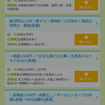
[給 与]
日給16,500円～
[勤務地]
京都府京都市下京区真町（最寄り駅：京都
気になる！
河原町駅）
給与即払いOK！駅チカ！高時給！土日休み！商品の
荷受け、梱包[派遣]
[給 与]
時給1700円
[交通費]
交通費支給有り
気になる！
[勤務地]
淀屋橋駅から徒歩3分
＜時給1,500円～＊好きな時にお仕事＞文房具のモク
モク仕分け[派遣]
[給 与]
時給1,500円～1,875円
[交通費]
■ 交通費規定内支給 ※派遣先による
気になる！
[勤務地]
天王寺駅から徒歩5分
/
大阪上本町駅から
徒歩5分
/
鶴橋駅から徒歩5分
/
…
＼高時給2,000円！残業なし／データセンターでの作
業&庶務＊50代活躍中[派遣]