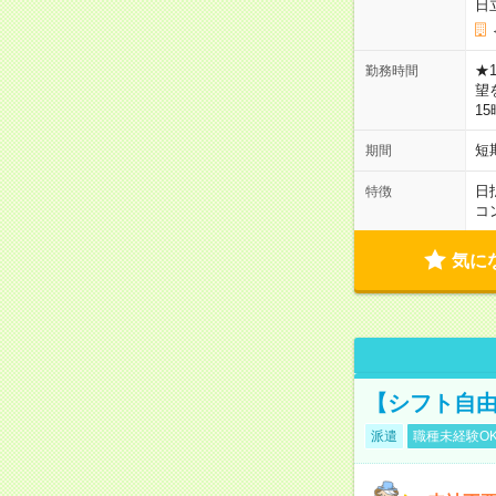
日
★
勤務時間
望
1
短
期間
日
特徴
コ
気に
【シフト自由
派遣
職種未経験O