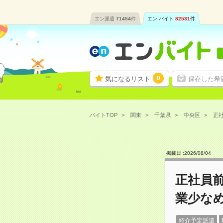
エン派遣
71454
件
エン バイト
82531
件
0
気になるリスト
保存した希
バイトTOP
関東
千葉県
中央区
正社
掲載日 :
2026
/
08
/
04
正社員
業少なめ
紹介予定派遣