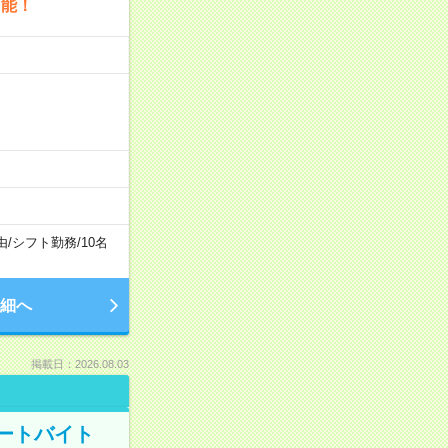
可能！
由
/
シフト勤務
/
10名
細へ
掲載日：2026.08.03
ートバイト