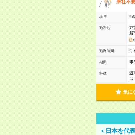
来社不要
時
給与
東
勤務地
新
9:
勤務時間
即
期間
週
特徴
以
気に
＜日本を代