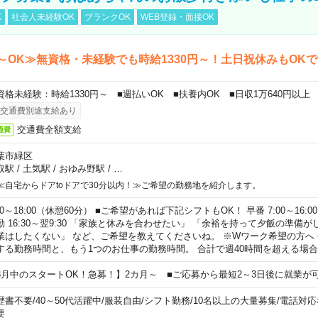
K
社会人未経験OK
ブランクOK
WEB登録・面接OK
～OK≫無資格・未経験でも時給1330円～！土日祝休みもOK
資格未経験：時給1330円～ ■週払いOK ■扶養内OK ■日収1万640円以上
交通費別途支給あり
交通費全額支給
通費
葉市緑区
取駅
/
土気駅
/
おゆみ野駅
/
…
≪自宅からドアtoドアで30分以内！≫ご希望の勤務地を紹介します。
00～18:00（休憩60分） ■ご希望があれば下記シフトもOK！ 早番 7:00～16:00 遅
勤 16:30～翌9:30 「家族と休みを合わせたい」 「余裕を持って夕飯の準備
業はしたくない」 など、ご希望を教えてくださいね。 ※Wワーク希望の方へ
する勤務時間と、もう1つのお仕事の勤務時間。 合計で週40時間を超える場
8月中のスタートOK！急募！】2カ月～ ■ご応募から最短2～3日後に就業が
歴書不要
/
40～50代活躍中
/
服装自由
/
シフト勤務
/
10名以上の大量募集
/
電話対応
要