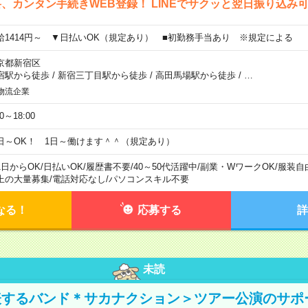
、カンタン手続きWEB登録！ LINEでサクッと翌日振り込み
給1414円～ ▼日払いOK（規定あり） ■初勤務手当あり ※規定による
京都新宿区
宿駅から徒歩
/
新宿三丁目駅から徒歩
/
高田馬場駅から徒歩
/
…
物流企業
00～18:00
日～OK！ 1日～働けます＾＾（規定あり）
1日からOK
/
日払いOK
/
履歴書不要
/
40～50代活躍中
/
副業・WワークOK
/
服装自
上の大量募集
/
電話対応なし
/
パソコンスキル不要
なる！
応募する
詳
未読
表するバンド＊サカナクション＞ツアー公演のサポ