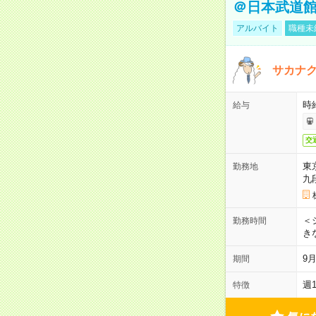
＠日本武道
アルバイト
職種未
サカナク
時
給与
交
東
勤務地
九
＜シ
勤務時間
き
9
期間
週
特徴