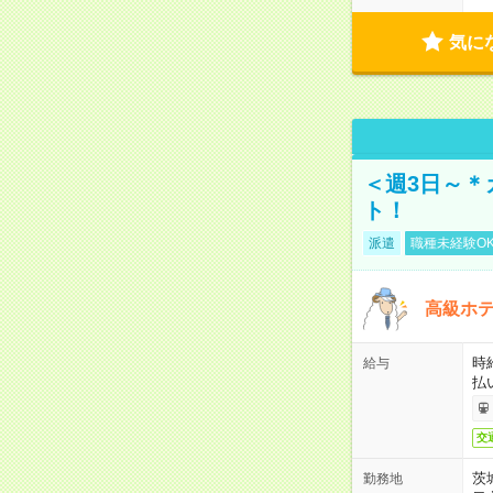
気に
＜週3日～＊
ト！
派遣
職種未経験O
高級ホ
時
給与
払
交
茨
勤務地