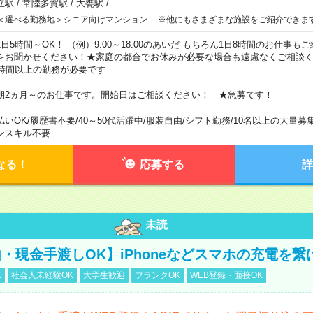
立駅
/
常陸多賀駅
/
大甕駅
/
…
＜選べる勤務地＞シニア向けマンション ※他にもさまざまな施設をご紹介できま
1日5時間～OK！ （例）9:00～18:00のあいだ もちろん1日8時間のお仕事
をお聞かせください！★家庭の都合でお休みが必要な場合も遠慮なくご相談く
5時間以上の勤務が必要です
期2ヵ月～のお仕事です。開始日はご相談ください！ ★急募です！
払いOK
/
履歴書不要
/
40～50代活躍中
/
服装自由
/
シフト勤務
/
10名以上の大量募
ンスキル不要
なる！
応募する
詳
未読
・現金手渡しOK】iPhoneなどスマホの充電を繋
K
社会人未経験OK
大学生歓迎
ブランクOK
WEB登録・面接OK