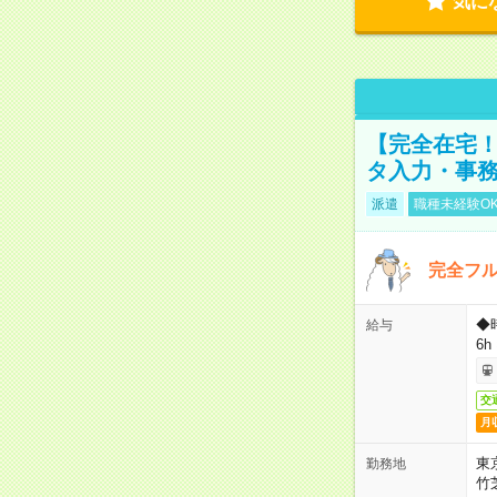
気に
【完全在宅！
タ入力・事
派遣
職種未経験O
完全フ
◆
給与
6h
交
月
東
勤務地
竹