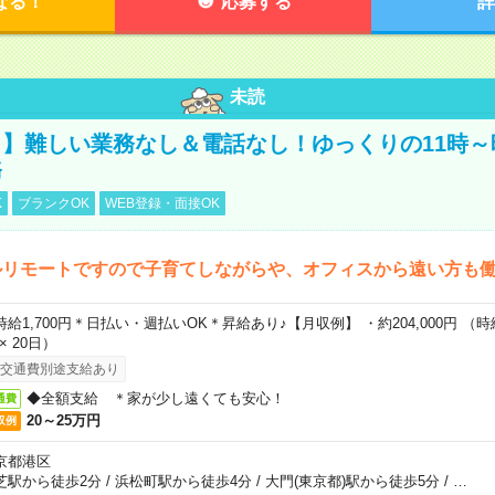
なる！
応募する
詳
未読
】難しい業務なし＆電話なし！ゆっくりの11時～
務
K
ブランクOK
WEB登録・面接OK
ルリモートですので子育てしながらや、オフィスから遠い方も
時給1,700円＊日払い・週払いOK＊昇給あり♪【月収例】 ・約204,000円 （時給1
 × 20日）
交通費別途支給あり
◆全額支給 ＊家が少し遠くても安心！
通費
20～25万円
収例
京都港区
芝駅から徒歩2分
/
浜松町駅から徒歩4分
/
大門(東京都)駅から徒歩5分
/
…