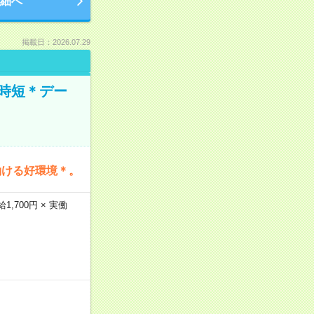
細へ
掲載日：2026.07.29
時短＊デー
働ける好環境＊。
,700円 × 実働