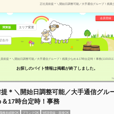
正社員前提＊＼開始日調整可能／大手通信グループ！残業少なめ
会員登録
エリア変更
関東版
望条件
員前提＊＼開始日調整可能／大手通信グループ！残業少なめ＆17時台定時！事務(11010111
お探しのバイト情報は掲載が終了しました。
N
前提＊＼開始日調整可能／大手通信グル
＆17時台定時！事務
職種未経験OK
ブランクOK
WEB登録・面接OK