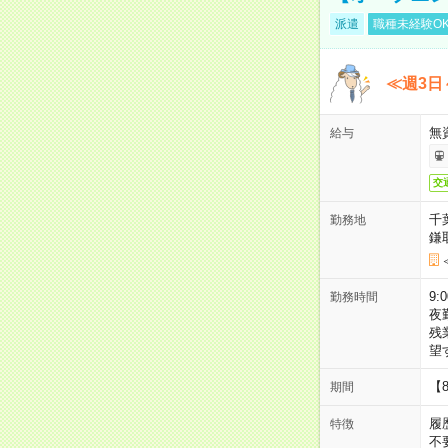
派遣
職種未経験O
≪週3日
無
給与
交
千
勤務地
鎌
9:
勤務時間
夜
残
望
【
期間
履
特徴
不