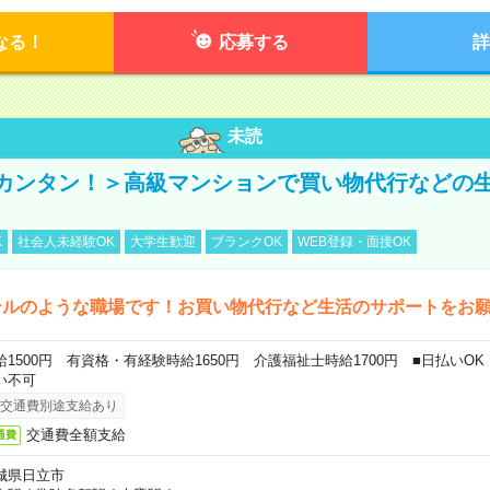
なる！
応募する
詳
未読
カンタン！＞高級マンションで買い物代行などの
K
社会人未経験OK
大学生歓迎
ブランクOK
WEB登録・面接OK
テルのような職場です！お買い物代行など生活のサポートをお
給1500円 有資格・有経験時給1650円 介護福祉士時給1700円 ■日払いO
い不可
交通費別途支給あり
交通費全額支給
通費
城県日立市