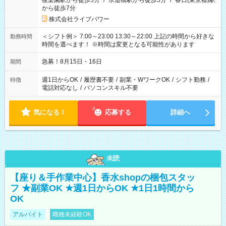
後楽園駅から徒歩5分
/
水道橋駅から徒歩5分
/
春日(東京都)駅
から徒歩7分
株式会社ライブパワー
＜シフト例＞ 7:00～23:00 13:30～22:00 上記の時間から好きな
勤務時間
時間を選べます！ ※時間は変更となる可能性があります
急募！8月15日・16日
期間
週1日からOK
/
履歴書不要
/
副業・WワークOK
/
シフト勤務
/
特徴
電話対応なし
/
パソコンスキル不要
気になる！
応募する
詳細へ
未読
【座り＆手作業中心】香水shopの梱包スタッ
フ ★副業OK ★週1日からOK ★1日1時間から
OK
アルバイト
職種未経験OK