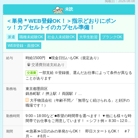
掲載日：2026.08.08
未読
＜単発＊WEB登録OK！＞指示どおりにポン
ッ！カプセルトイのカプセル準備！
派遣
職種未経験OK
社会人未経験OK
大学生歓迎
ブランクOK
WEB登録・面接OK
時給1500円 ■現金日払いもOK（規定あり）
給与
交通費別途支給あり
一部支給 ※登録後、選んだお仕事によって条件が異なる
交通費
ことがあります
東京都墨田区
勤務地
錦糸町駅
/
押上駅
/
両国駅
/
…
大手物流会社（年齢不問／「無理なく続けられる」と好評の
職場です！）
9:00～18:00など ■希望の時間帯を選べます！ ▼他にも様々な時
勤務時間
間帯でお仕事をご用意しています！ ＜シフト例＞ 8:30～12:00
17:00～22:00 13:00～22:00 22:00～翌6:00 など
≪急募≫1日のみの単発からOK！ 即日スタートもOK！ ＃7
期間
月～ ＃8月～