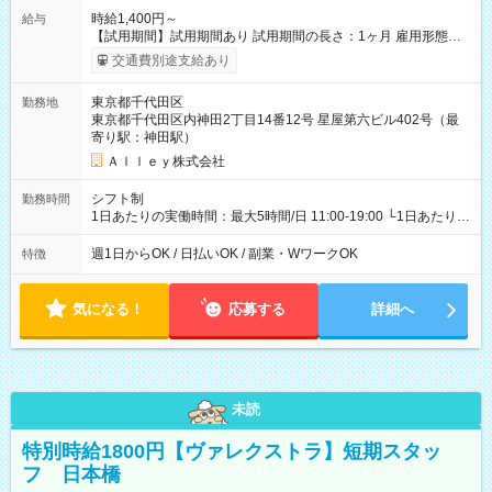
時給1,400円～
給与
【試用期間】試用期間あり 試用期間の長さ：1ヶ月 雇用形態、
給与は本採用時と同じです。
交通費別途支給あり
東京都千代田区
勤務地
東京都千代田区内神田2丁目14番12号 星屋第六ビル402号（最
寄り駅：神田駅）
Ａｌｌｅｙ株式会社
シフト制
勤務時間
1日あたりの実働時間：最大5時間/日 11:00-19:00 └1日あたりの
実働時間：1-5時間 └上記の時間帯内であれば、いつでも勤務可
能！ └平日・土曜日の中で、お好きな曜日でご勤務いただけま
週1日からOK / 日払いOK / 副業・WワークOK
特徴
す！ 【シフト例】 ・11:00～14:00 ・16:30～19:00 ・13:00～
18:00 などのように、自由な働き方が可能なお仕事です！
気になる！
応募する
詳細へ
未読
特別時給1800円【ヴァレクストラ】短期スタッ
フ 日本橋