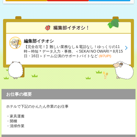
編集部イチオシ
【完全在宅！】難しい業務なし＆電話なし！ゆっくりの11
時～時短＊データ入力・事務、＜SEKAI NO OWARI＊8月15
日・16日＞ドーム公演のサポートバイトなど
(8/7UP!)
お仕事の概要
ホテルで下記のかんたん作業のお仕事
・家具運搬
・開梱
・清掃作業