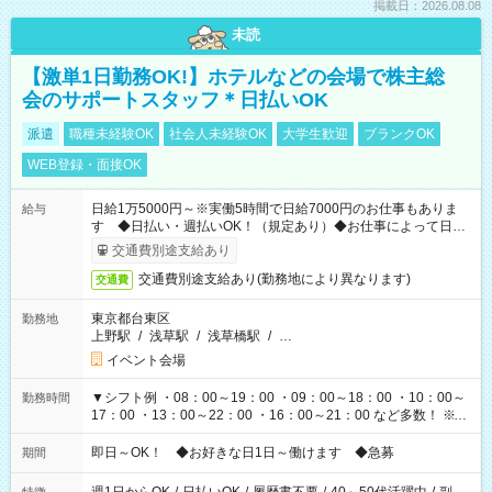
掲載日：2026.08.08
未読
【激単1日勤務OK!】ホテルなどの会場で株主総
会のサポートスタッフ＊日払いOK
派遣
職種未経験OK
社会人未経験OK
大学生歓迎
ブランクOK
WEB登録・面接OK
日給1万5000円～※実働5時間で日給7000円のお仕事もありま
給与
す ◆日払い・週払いOK！（規定あり）◆お仕事によって日給
も異なります
交通費別途支給あり
交通費別途支給あり(勤務地により異なります)
交通費
東京都台東区
勤務地
上野駅
/
浅草駅
/
浅草橋駅
/
…
イベント会場
▼シフト例 ・08：00～19：00 ・09：00～18：00 ・10：00～
勤務時間
17：00 ・13：00～22：00 ・16：00～21：00 など多数！ ※お
仕事により勤務時間が異なります
即日～OK！ ◆お好きな日1日～働けます ◆急募
期間