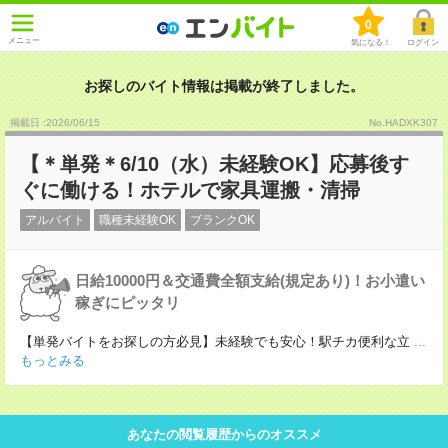
0
メニュー
気になる！
ログイン
お探しのバイト情報は掲載が終了しました。
掲載日 :2026
/
06
/
15
No.HADXK307
【＊単発＊6/10（水）未経験OK】応募後す
ぐに働ける！ホテルで家具運搬・清掃
アルバイト
職種未経験OK
ブランクOK
日給10000円＆交通費全額支給(規定あり)！お小遣い
稼ぎにピッタリ
【単発バイトをお探しの方必見】未経験でも安心！駅チカ便利な立
...
もっとみる
あなたの閲覧履歴からのオススメ