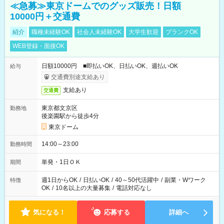
≪急募≫東京ドームでのグッズ販売！日額
10000円＋交通費
紹介
職種未経験OK
社会人未経験OK
大学生歓迎
ブランクOK
WEB登録・面接OK
日額10000円 ■即払いOK、日払いOK、週払いOK
給与
交通費別途支給あり
支給あり
交通費
東京都文京区
勤務地
後楽園駅から徒歩4分
東京ドーム
14:00～23:00
勤務時間
単発・1日ＯＫ
期間
週1日からOK
/
日払いOK
/
40～50代活躍中
/
副業・Wワーク
特徴
OK
/
10名以上の大量募集
/
電話対応なし
気になる！
応募する
詳細へ