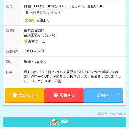
日額10000円 ■即払いOK、日払いOK、週払いOK
給与
交通費別途支給あり
支給あり
交通費
東京都文京区
勤務地
後楽園駅から徒歩4分
東京ドーム
10:30～19:30
勤務時間
単発・1日ＯＫ
期間
週1日からOK
/
日払いOK
/
履歴書不要
/
40～50代活躍中
/
副
特徴
業・WワークOK
/
服装自由
/
10名以上の大量募集
/
電話対応な
し
/
パソコンスキル不要
気になる！
応募する
詳細へ
掲載日：2026.08.08
未読