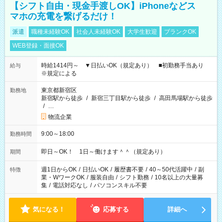
【シフト自由・現金手渡しOK】iPhoneなどス
マホの充電を繋げるだけ！
派遣
職種未経験OK
社会人未経験OK
大学生歓迎
ブランクOK
WEB登録・面接OK
時給1414円～ ▼日払いOK（規定あり） ■初勤務手当あり
給与
※規定による
東京都新宿区
勤務地
新宿駅から徒歩
/
新宿三丁目駅から徒歩
/
高田馬場駅から徒歩
/
…
物流企業
9:00～18:00
勤務時間
即日～OK！ 1日～働けます＾＾（規定あり）
期間
週1日からOK
/
日払いOK
/
履歴書不要
/
40～50代活躍中
/
副
特徴
業・WワークOK
/
服装自由
/
シフト勤務
/
10名以上の大量募
集
/
電話対応なし
/
パソコンスキル不要
気になる！
応募する
詳細へ