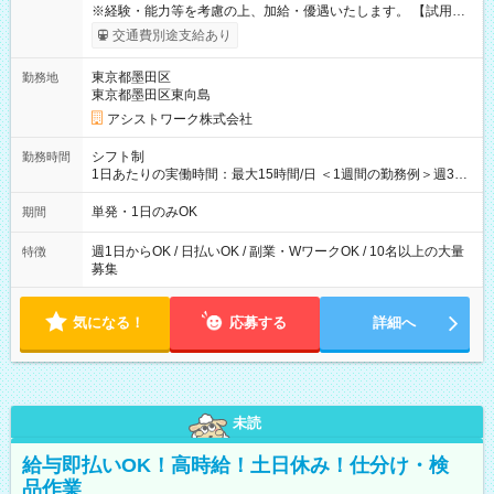
※経験・能力等を考慮の上、加給・優遇いたします。 【試用期
間】試用期間なし
交通費別途支給あり
東京都墨田区
勤務地
東京都墨田区東向島
アシストワーク株式会社
シフト制
勤務時間
1日あたりの実働時間：最大15時間/日 ＜1週間の勤務例＞週3回
勤務 勤務：月・水・金 休み：火・木・土・日 好きな時にお仕事
可能です！ ※1日あたりの最大実働時間は日勤、夜勤共に勤務し
単発・1日のみOK
期間
た時間になります。
週1日からOK / 日払いOK / 副業・WワークOK / 10名以上の大量
特徴
募集
気になる！
応募する
詳細へ
未読
給与即払いOK！高時給！土日休み！仕分け・検
品作業