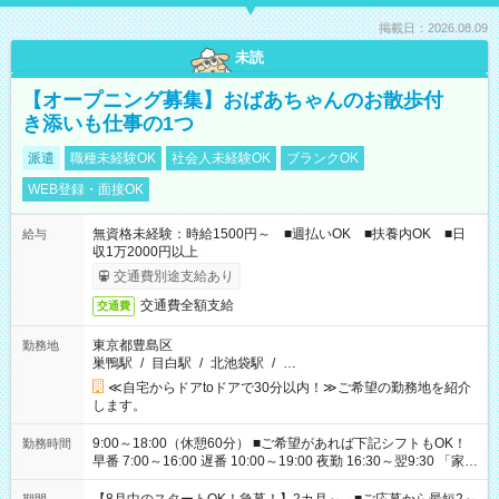
掲載日：2026.08.09
未読
【オープニング募集】おばあちゃんのお散歩付
き添いも仕事の1つ
派遣
職種未経験OK
社会人未経験OK
ブランクOK
WEB登録・面接OK
無資格未経験：時給1500円～ ■週払いOK ■扶養内OK ■日
給与
収1万2000円以上
交通費別途支給あり
交通費全額支給
交通費
東京都豊島区
勤務地
巣鴨駅
/
目白駅
/
北池袋駅
/
…
≪自宅からドアtoドアで30分以内！≫ご希望の勤務地を紹介
します。
9:00～18:00（休憩60分） ■ご希望があれば下記シフトもOK！
勤務時間
早番 7:00～16:00 遅番 10:00～19:00 夜勤 16:30～翌9:30 「家族
と休みを合わせたい」 「余裕を持って夕飯の準備がしたい」
「できれば残業はしたくない」 など、ご希望を教えてください