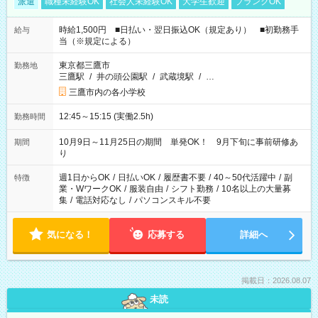
派遣
職種未経験OK
社会人未経験OK
大学生歓迎
ブランクOK
時給1,500円 ■日払い・翌日振込OK（規定あり） ■初勤務手
給与
当（※規定による）
東京都三鷹市
勤務地
三鷹駅
/
井の頭公園駅
/
武蔵境駅
/
…
三鷹市内の各小学校
12:45～15:15 (実働2.5h)
勤務時間
10月9日～11月25日の期間 単発OK！ 9月下旬に事前研修あ
期間
り
週1日からOK
/
日払いOK
/
履歴書不要
/
40～50代活躍中
/
副
特徴
業・WワークOK
/
服装自由
/
シフト勤務
/
10名以上の大量募
集
/
電話対応なし
/
パソコンスキル不要
気になる！
応募する
詳細へ
掲載日：2026.08.07
未読