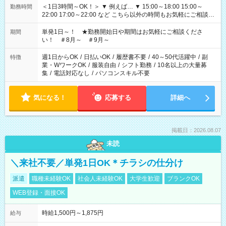
＜1日3時間～OK！＞ ▼ 例えば… ▼ 15:00～18:00 15:00～
勤務時間
22:00 17:00～22:00 など こちら以外の時間もお気軽にご相談く
ださい！
単発1日～！ ★勤務開始日や期間はお気軽にご相談くださ
期間
い！ ＃8月～ ＃9月～
週1日からOK
/
日払いOK
/
履歴書不要
/
40～50代活躍中
/
副
特徴
業・WワークOK
/
服装自由
/
シフト勤務
/
10名以上の大量募
集
/
電話対応なし
/
パソコンスキル不要
気になる！
応募する
詳細へ
掲載日：2026.08.07
未読
＼来社不要／単発1日OK＊チラシの仕分け
派遣
職種未経験OK
社会人未経験OK
大学生歓迎
ブランクOK
WEB登録・面接OK
時給1,500円～1,875円
給与