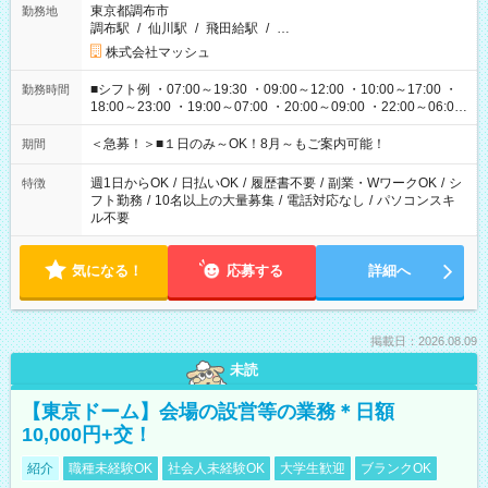
東京都調布市
勤務地
調布駅
/
仙川駅
/
飛田給駅
/
…
株式会社マッシュ
■シフト例 ・07:00～19:30 ・09:00～12:00 ・10:00～17:00 ・
勤務時間
18:00～23:00 ・19:00～07:00 ・20:00～09:00 ・22:00～06:00
etc ★最短で3時間で5,120円のお仕事から 15時間で2万円近く稼
げるお仕事も！ ご希望のお時間に合わせてご紹介！ ※シフトは
＜急募！＞■１日のみ～OK！8月～もご案内可能！
期間
現場によって異なります。 ※勿論、休憩時間はあるのでご安心
ください！
週1日からOK
/
日払いOK
/
履歴書不要
/
副業・WワークOK
/
シ
特徴
フト勤務
/
10名以上の大量募集
/
電話対応なし
/
パソコンスキ
ル不要
気になる！
応募する
詳細へ
掲載日：2026.08.09
未読
【東京ドーム】会場の設営等の業務＊日額
10,000円+交！
紹介
職種未経験OK
社会人未経験OK
大学生歓迎
ブランクOK