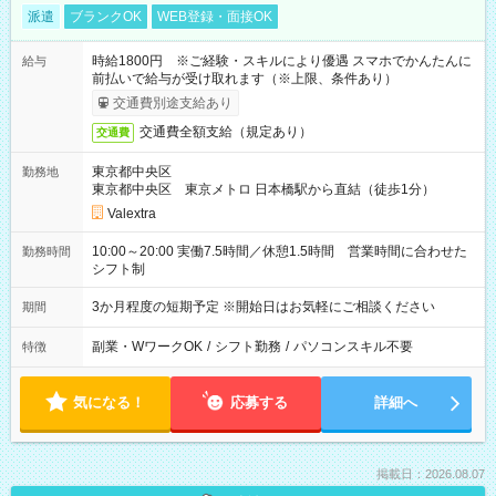
派遣
ブランクOK
WEB登録・面接OK
時給1800円 ※ご経験・スキルにより優遇 スマホでかんたんに
給与
前払いで給与が受け取れます（※上限、条件あり）
交通費別途支給あり
交通費全額支給（規定あり）
交通費
東京都中央区
勤務地
東京都中央区 東京メトロ 日本橋駅から直結（徒歩1分）
Valextra
10:00～20:00 実働7.5時間／休憩1.5時間 営業時間に合わせた
勤務時間
シフト制
3か月程度の短期予定 ※開始日はお気軽にご相談ください
期間
副業・WワークOK
/
シフト勤務
/
パソコンスキル不要
特徴
気になる！
応募する
詳細へ
掲載日：2026.08.07