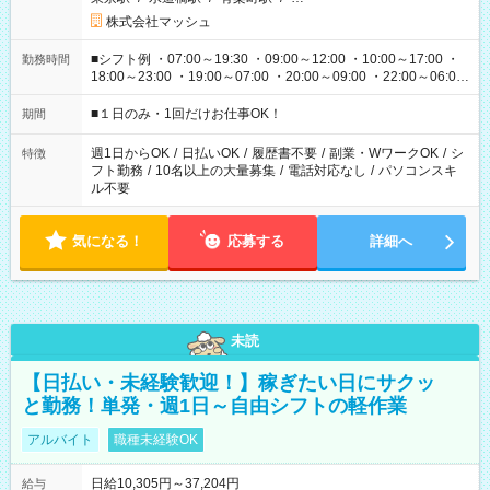
株式会社マッシュ
■シフト例 ・07:00～19:30 ・09:00～12:00 ・10:00～17:00 ・
勤務時間
18:00～23:00 ・19:00～07:00 ・20:00～09:00 ・22:00～06:00
etc ★最短で3時間で5,120円のお仕事から 15時間で2万円近く稼
げるお仕事も！ ご希望のお時間に合わせてご紹介！ ※シフトは
■１日のみ・1回だけお仕事OK！
期間
現場によって異なります。 ※勿論、休憩時間はあるのでご安心
ください！
週1日からOK
/
日払いOK
/
履歴書不要
/
副業・WワークOK
/
シ
特徴
フト勤務
/
10名以上の大量募集
/
電話対応なし
/
パソコンスキ
ル不要
気になる！
応募する
詳細へ
未読
【日払い・未経験歓迎！】稼ぎたい日にサクッ
と勤務！単発・週1日～自由シフトの軽作業
アルバイト
職種未経験OK
日給10,305円～37,204円
給与