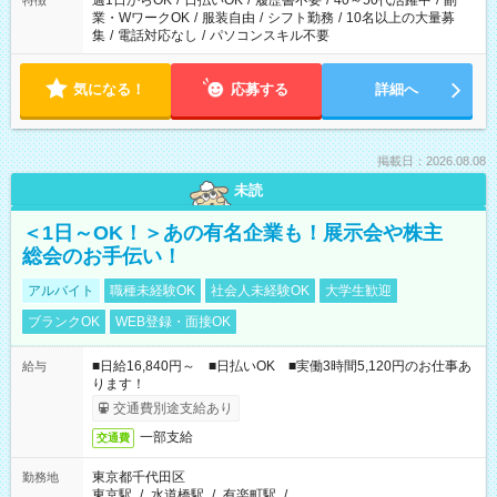
週1日からOK
/
日払いOK
/
履歴書不要
/
40～50代活躍中
/
副
特徴
業・WワークOK
/
服装自由
/
シフト勤務
/
10名以上の大量募
集
/
電話対応なし
/
パソコンスキル不要
気になる！
応募する
詳細へ
掲載日：2026.08.08
未読
＜1日～OK！＞あの有名企業も！展示会や株主
総会のお手伝い！
アルバイト
職種未経験OK
社会人未経験OK
大学生歓迎
ブランクOK
WEB登録・面接OK
■日給16,840円～ ■日払いOK ■実働3時間5,120円のお仕事あ
給与
ります！
交通費別途支給あり
一部支給
交通費
東京都千代田区
勤務地
東京駅
/
水道橋駅
/
有楽町駅
/
…