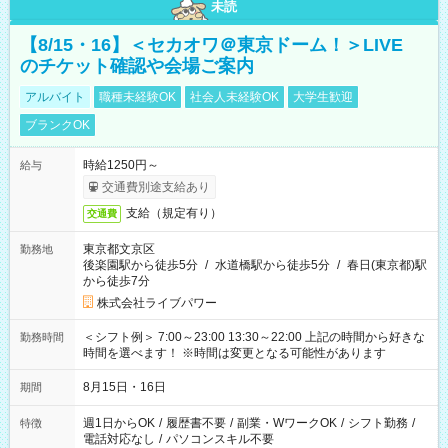
未読
【8/15・16】＜セカオワ＠東京ドーム！＞LIVE
のチケット確認や会場ご案内
アルバイト
職種未経験OK
社会人未経験OK
大学生歓迎
ブランクOK
時給1250円～
給与
交通費別途支給あり
支給（規定有り）
交通費
東京都文京区
勤務地
後楽園駅から徒歩5分
/
水道橋駅から徒歩5分
/
春日(東京都)駅
から徒歩7分
株式会社ライブパワー
＜シフト例＞ 7:00～23:00 13:30～22:00 上記の時間から好きな
勤務時間
時間を選べます！ ※時間は変更となる可能性があります
8月15日・16日
期間
週1日からOK
/
履歴書不要
/
副業・WワークOK
/
シフト勤務
/
特徴
電話対応なし
/
パソコンスキル不要