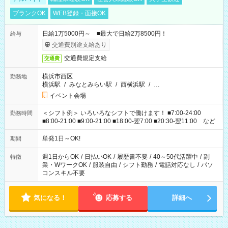
ブランクOK
WEB登録・面接OK
日給1万5000円～ ■最大で日給2万8500円！
給与
交通費別途支給あり
交通費規定支給
交通費
横浜市西区
勤務地
横浜駅
/
みなとみらい駅
/
西横浜駅
/
…
イベント会場
＜シフト例＞ いろいろなシフトで働けます！ ■7:00-24:00
勤務時間
■8:00-21:00 ■9:00-21:00 ■18:00-翌7:00 ■20:30-翌11:00 など
単発1日～OK!
期間
週1日からOK
/
日払いOK
/
履歴書不要
/
40～50代活躍中
/
副
特徴
業・WワークOK
/
服装自由
/
シフト勤務
/
電話対応なし
/
パソ
コンスキル不要
気になる！
応募する
詳細へ