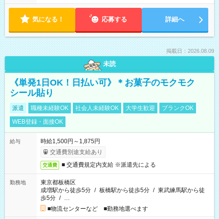
気になる！
応募する
詳細へ
掲載日：2026.08.09
未読
《単発1日OK！日払い可》＊お菓子のモクモク
シール貼り
派遣
職種未経験OK
社会人未経験OK
大学生歓迎
ブランクOK
WEB登録・面接OK
時給1,500円～1,875円
給与
交通費別途支給あり
■ 交通費規定内支給 ※派遣先による
交通費
東京都板橋区
勤務地
成増駅から徒歩5分
/
板橋駅から徒歩5分
/
東武練馬駅から徒
歩5分
/
…
■物流センターなど ■勤務地選べます