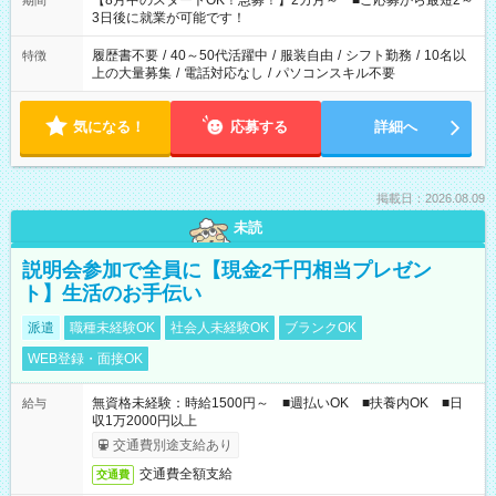
【8月中のスタートOK！急募！】2カ月～ ■ご応募から最短2～
期間
ね。 ※Wワーク希望の方へ 今ご覧のお仕事で希望する勤務時間
3日後に就業が可能です！
と、もう1つのお仕事の勤務時間。 合計で週40時間を超える場
合は応募できません。
履歴書不要
/
40～50代活躍中
/
服装自由
/
シフト勤務
/
10名以
特徴
上の大量募集
/
電話対応なし
/
パソコンスキル不要
気になる！
応募する
詳細へ
掲載日：2026.08.09
未読
説明会参加で全員に【現金2千円相当プレゼン
ト】生活のお手伝い
派遣
職種未経験OK
社会人未経験OK
ブランクOK
WEB登録・面接OK
無資格未経験：時給1500円～ ■週払いOK ■扶養内OK ■日
給与
収1万2000円以上
交通費別途支給あり
交通費全額支給
交通費