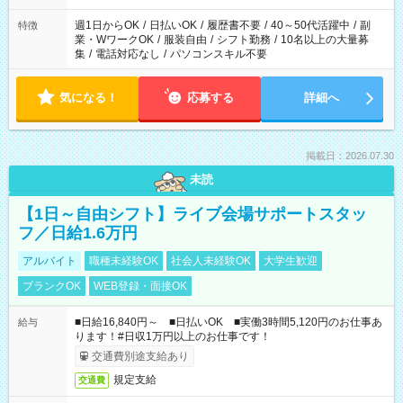
週1日からOK
/
日払いOK
/
履歴書不要
/
40～50代活躍中
/
副
特徴
業・WワークOK
/
服装自由
/
シフト勤務
/
10名以上の大量募
集
/
電話対応なし
/
パソコンスキル不要
気になる！
応募する
詳細へ
掲載日：2026.07.30
未読
【1日～自由シフト】ライブ会場サポートスタッ
フ／日給1.6万円
アルバイト
職種未経験OK
社会人未経験OK
大学生歓迎
ブランクOK
WEB登録・面接OK
■日給16,840円～ ■日払いOK ■実働3時間5,120円のお仕事あ
給与
ります！#日収1万円以上のお仕事です！
交通費別途支給あり
規定支給
交通費