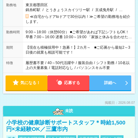
東京都墨田区
勤務地
錦糸町駅
/
とうきょうスカイツリー駅
/
京成曳舟駅
/
…
≪自宅からドアtoドアで30分以内！≫ご希望の勤務地を紹介
します。
9:00～18:00（休憩60分） ■ご希望があれば下記シフトもOK！
勤務時間
早番 7:00～16:00 遅番 10:00～19:00 「家族と休みを合わせた
い」 「余裕を持って夕飯の準備がしたい」 「できれば残業はし
たくない」 など、ご希望を教えてくださいね。 ※Wワーク希望
【現在も積極採用中！急募！】2カ月～ ■ご応募から最短2～3
期間
の方へ 今ご覧のお仕事で希望する勤務時間と、もう1つのお仕事
日後の就業も相談可能です！
の勤務時間。 合計で週40時間を超える場合は応募できません。
履歴書不要
/
40～50代活躍中
/
服装自由
/
シフト勤務
/
10名以
特徴
上の大量募集
/
電話対応なし
/
パソコンスキル不要
気になる！
応募する
詳細へ
掲載日：2026.08.07
未読
小学校の健康診断サポートスタッフ＊時給1,500
円×未経験OK／三鷹市内