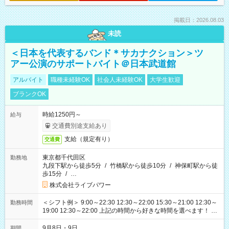
掲載日：2026.08.03
未読
＜日本を代表するバンド＊サカナクション＞ツ
アー公演のサポートバイト＠日本武道館
アルバイト
職種未経験OK
社会人未経験OK
大学生歓迎
ブランクOK
時給1250円～
給与
交通費別途支給あり
支給（規定有り）
交通費
東京都千代田区
勤務地
九段下駅から徒歩5分
/
竹橋駅から徒歩10分
/
神保町駅から徒
歩15分
/
…
株式会社ライブパワー
＜シフト例＞ 9:00～22:30 12:30～22:00 15:30～21:00 12:30～
勤務時間
19:00 12:30～22:00 上記の時間から好きな時間を選べます！ ※
時間は変更となる可能性があります
9月8日・9日
期間