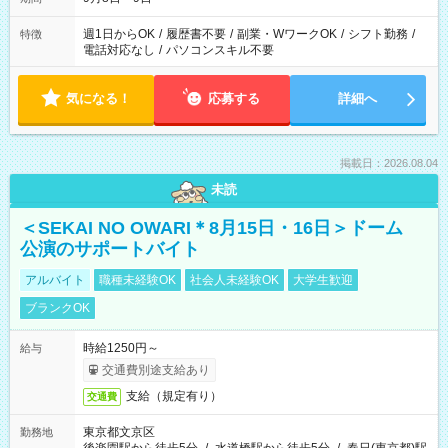
週1日からOK
/
履歴書不要
/
副業・WワークOK
/
シフト勤務
/
特徴
電話対応なし
/
パソコンスキル不要
気になる！
応募する
詳細へ
掲載日：2026.08.04
未読
＜SEKAI NO OWARI＊8月15日・16日＞ドーム
公演のサポートバイト
アルバイト
職種未経験OK
社会人未経験OK
大学生歓迎
ブランクOK
時給1250円～
給与
交通費別途支給あり
支給（規定有り）
交通費
東京都文京区
勤務地