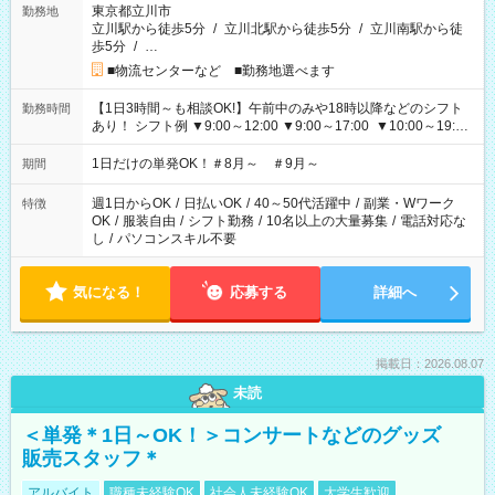
東京都立川市
勤務地
立川駅から徒歩5分
/
立川北駅から徒歩5分
/
立川南駅から徒
歩5分
/
…
■物流センターなど ■勤務地選べます
【1日3時間～も相談OK!】午前中のみや18時以降などのシフト
勤務時間
あり！ シフト例 ▼9:00～12:00 ▼9:00～17:00 ▼10:00～19:00
▼18:00～21:00
1日だけの単発OK！＃8月～ ＃9月～
期間
週1日からOK
/
日払いOK
/
40～50代活躍中
/
副業・Wワーク
特徴
OK
/
服装自由
/
シフト勤務
/
10名以上の大量募集
/
電話対応な
し
/
パソコンスキル不要
気になる！
応募する
詳細へ
掲載日：2026.08.07
未読
＜単発＊1日～OK！＞コンサートなどのグッズ
販売スタッフ＊
アルバイト
職種未経験OK
社会人未経験OK
大学生歓迎