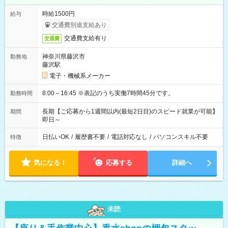
時給1500円
給与
交通費別途支給あり
交通費支給有り
交通費
神奈川県藤沢市
勤務地
藤沢駅
電子・機械系メーカー
8:00～16:45 ※表記のうち実働7時間45分です。
勤務時間
長期【ご応募から1週間以内(最短2日目)のスピード就業が可能】
期間
即日～
日払いOK
/
履歴書不要
/
電話対応なし
/
パソコンスキル不要
特徴
気になる！
応募する
詳細へ
未読