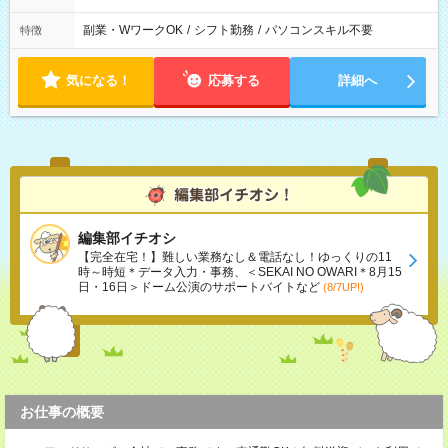
副業・WワークOK
/
シフト勤務
/
パソコンスキル不要
特徴
気になる！
応募する
詳細へ
編集部イチオシ
【完全在宅！】難しい業務なし＆電話なし！ゆっくりの11
時～時短＊データ入力・事務、＜SEKAI NO OWARI＊8月15
日・16日＞ドーム公演のサポートバイトなど
(8/7UP!)
お仕事の概要