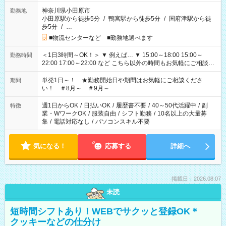
神奈川県小田原市
勤務地
小田原駅から徒歩5分
/
鴨宮駅から徒歩5分
/
国府津駅から徒
歩5分
/
…
■物流センターなど ■勤務地選べます
＜1日3時間～OK！＞ ▼ 例えば… ▼ 15:00～18:00 15:00～
勤務時間
22:00 17:00～22:00 など こちら以外の時間もお気軽にご相談く
ださい！
単発1日～！ ★勤務開始日や期間はお気軽にご相談くださ
期間
い！ ＃8月～ ＃9月～
週1日からOK
/
日払いOK
/
履歴書不要
/
40～50代活躍中
/
副
特徴
業・WワークOK
/
服装自由
/
シフト勤務
/
10名以上の大量募
集
/
電話対応なし
/
パソコンスキル不要
気になる！
応募する
詳細へ
掲載日：2026.08.07
未読
短時間シフトあり！WEBでサクッと登録OK＊
クッキーなどの仕分け