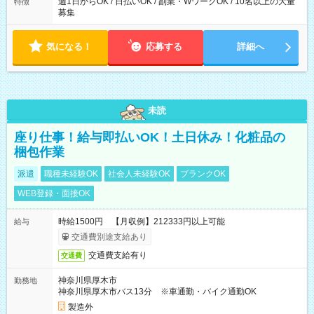
週1日からOK / 日払いOK / 副業・WワークOK / 10名以上の大量
特徴
募集
気になる！
応募する
詳細へ
未読
座り仕事！給与即払いOK！土日休み！化粧品の
梱包作業
派遣
職種未経験OK
社会人未経験OK
ブランクOK
WEB登録・面接OK
時給1500円 【月収例】212333円以上可能
給与
交通費別途支給あり
交通費支給有り
交通費
神奈川県厚木市
勤務地
神奈川県厚木市バス13分 ※車通勤・バイク通勤OK
製造外