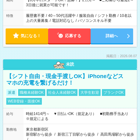
【8月中のスタートOK！急募！】2カ月～ ■ご応募から最短2～
期間
ね。 ※Wワーク希望の方へ 今ご覧のお仕事で希望する勤務時間
3日後に就業が可能です！
と、もう1つのお仕事の勤務時間。 合計で週40時間を超える場
合は応募できません。
履歴書不要
/
40～50代活躍中
/
服装自由
/
シフト勤務
/
10名以
特徴
上の大量募集
/
電話対応なし
/
パソコンスキル不要
気になる！
応募する
詳細へ
掲載日：2026.08.07
未読
【シフト自由・現金手渡しOK】iPhoneなどス
マホの充電を繋げるだけ！
派遣
職種未経験OK
社会人未経験OK
大学生歓迎
ブランクOK
WEB登録・面接OK
時給1414円～ ▼日払いOK（規定あり） ■初勤務手当あり
給与
※規定による
東京都新宿区
勤務地
新宿駅から徒歩
/
新宿三丁目駅から徒歩
/
高田馬場駅から徒歩
/
…