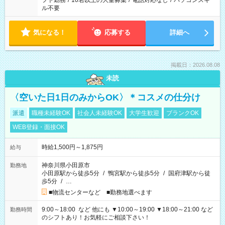
フト勤務
/
10名以上の大量募集
/
電話対応なし
/
パソコンスキ
ル不要
気になる！
応募する
詳細へ
掲載日：2026.08.08
未読
〈空いた日1日のみからOK〉＊コスメの仕分け
派遣
職種未経験OK
社会人未経験OK
大学生歓迎
ブランクOK
WEB登録・面接OK
時給1,500円～1,875円
給与
神奈川県小田原市
勤務地
小田原駅から徒歩5分
/
鴨宮駅から徒歩5分
/
国府津駅から徒
歩5分
/
…
■物流センターなど ■勤務地選べます
9:00～18:00 など 他にも ▼10:00～19:00 ▼18:00～21:00 など
勤務時間
のシフトあり！お気軽にご相談下さい！