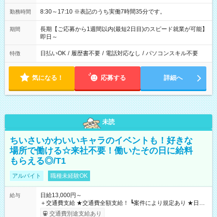
8:30～17:10 ※表記のうち実働7時間35分です。
勤務時間
長期【ご応募から1週間以内(最短2日目)のスピード就業が可能】
期間
即日～
日払いOK
/
履歴書不要
/
電話対応なし
/
パソコンスキル不要
特徴
気になる！
応募する
詳細へ
未読
ちいさいかわいいキャラのイベントも！好きな
場所で働ける☆来社不要！働いたその日に給料
もらえる◎/T1
アルバイト
職種未経験OK
日給13,000円～
給与
＋交通費支給 ★交通費全額支給！ ┗案件により規定あり ★日払
いOK！（規定あり） ┗働いたその日に現金GET♪ お仕事後はコ
交通費別途支給あり