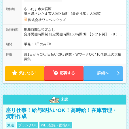
ンビニATMから 日払い分を引き落とせます！ 【試用期間】試
用期間なし
さいたま市大宮区
勤務地
埼玉県さいたま市大宮区錦町（最寄り駅：大宮駅）
株式会社ワンベルウッズ
勤務時間は指定なし
勤務時間
変形労働時間制 想定労働時間160時間/月 【シフト例】 ・8：00
～21：00
単発・1日のみOK
期間
週1日からOK / 日払いOK / 副業・WワークOK / 10名以上の大量
特徴
募集
気になる！
応募する
詳細へ
未読
座り仕事！給与即払いOK！高時給！在庫管理・
資料作成
派遣
ブランクOK
WEB登録・面接OK