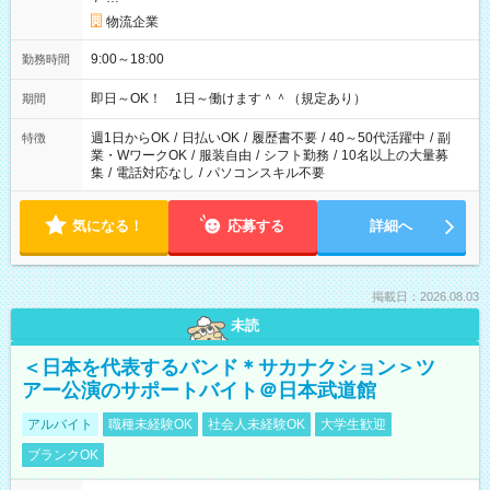
物流企業
9:00～18:00
勤務時間
即日～OK！ 1日～働けます＾＾（規定あり）
期間
週1日からOK
/
日払いOK
/
履歴書不要
/
40～50代活躍中
/
副
特徴
業・WワークOK
/
服装自由
/
シフト勤務
/
10名以上の大量募
集
/
電話対応なし
/
パソコンスキル不要
気になる！
応募する
詳細へ
掲載日：2026.08.03
未読
＜日本を代表するバンド＊サカナクション＞ツ
アー公演のサポートバイト＠日本武道館
アルバイト
職種未経験OK
社会人未経験OK
大学生歓迎
ブランクOK