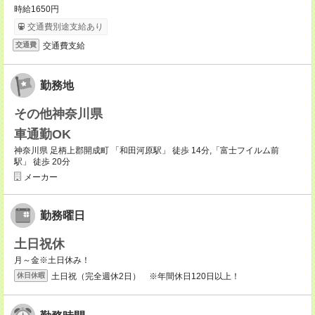
時給1650円
交通費別途支給あり
交通費支給
交通費
勤務地
その他神奈川県
車通勤OK
神奈川県 足柄上郡開成町 「和田河原駅」 徒歩 14分,「富士フイルム前
駅」 徒歩 20分
メーカー
勤務曜日
土日祝休
月～金※土日休み！
土日祝（完全週休2日） ※年間休日120日以上！
休日休暇