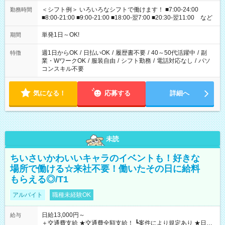
＜シフト例＞ いろいろなシフトで働けます！ ■7:00-24:00
勤務時間
■8:00-21:00 ■9:00-21:00 ■18:00-翌7:00 ■20:30-翌11:00 など
単発1日～OK!
期間
週1日からOK
/
日払いOK
/
履歴書不要
/
40～50代活躍中
/
副
特徴
業・WワークOK
/
服装自由
/
シフト勤務
/
電話対応なし
/
パソ
コンスキル不要
気になる！
応募する
詳細へ
未読
ちいさいかわいいキャラのイベントも！好きな
場所で働ける☆来社不要！働いたその日に給料
もらえる◎/T1
アルバイト
職種未経験OK
日給13,000円～
給与
＋交通費支給 ★交通費全額支給！ ┗案件により規定あり ★日払