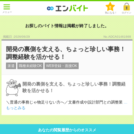
0
メニュー
気になる！
ログイン
お探しのバイト情報は掲載が終了しました。
掲載日 :2026
/
06
/
29
No.ADCA01461668
開発の裏側を支える、ちょっと珍しい事務！
調整経験を活かせる！
派遣
職種未経験OK
WEB登録・面接OK
開発の裏側を支える、ちょっと珍しい事務！調整経
験を活かせる！
＼普通の事務じゃ物足りない方へ／文書作成や設計部門との調整業
...
もっとみる
あなたの閲覧履歴からのオススメ