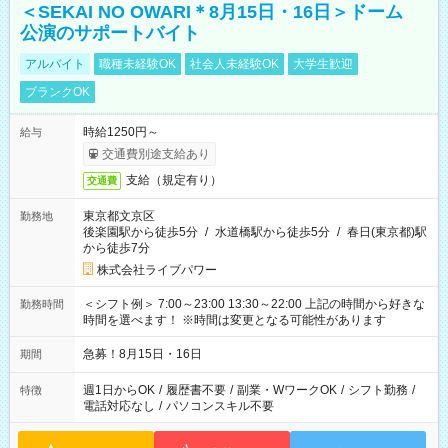
＜SEKAI NO OWARI＊8月15日・16日＞ドーム
公演のサポートバイト
アルバイト
職種未経験OK
社会人未経験OK
大学生歓迎
ブランクOK
時給1250円～
給与
交通費別途支給あり
支給（規定有り）
交通費
東京都文京区
勤務地
後楽園駅から徒歩5分
/
水道橋駅から徒歩5分
/
春日(東京都)駅
から徒歩7分
株式会社ライブパワー
＜シフト例＞ 7:00～23:00 13:30～22:00 上記の時間から好きな
勤務時間
時間を選べます！ ※時間は変更となる可能性があります
急募！8月15日・16日
期間
週1日からOK
/
履歴書不要
/
副業・WワークOK
/
シフト勤務
/
特徴
電話対応なし
/
パソコンスキル不要