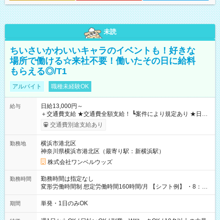
未読
ちいさいかわいいキャラのイベントも！好きな
場所で働ける☆来社不要！働いたその日に給料
もらえる◎/T1
アルバイト
職種未経験OK
日給13,000円～
給与
＋交通費支給 ★交通費全額支給！ ┗案件により規定あり ★日払
いOK！（規定あり） ┗働いたその日に現金GET♪ お仕事後はコ
交通費別途支給あり
ンビニATMから 日払い分を引き落とせます！ 【試用期間】試
用期間なし
横浜市港北区
勤務地
神奈川県横浜市港北区（最寄り駅：新横浜駅）
株式会社ワンベルウッズ
勤務時間は指定なし
勤務時間
変形労働時間制 想定労働時間160時間/月 【シフト例】 ・8：00
～21：00
単発・1日のみOK
期間