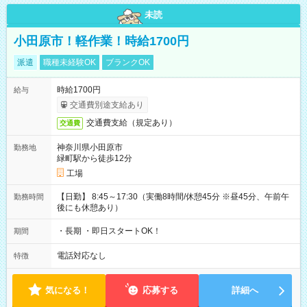
未読
小田原市！軽作業！時給1700円
派遣
職種未経験OK
ブランクOK
時給1700円
給与
交通費別途支給あり
交通費支給（規定あり）
交通費
神奈川県小田原市
勤務地
緑町駅から徒歩12分
工場
【日勤】 8:45～17:30（実働8時間/休憩45分 ※昼45分、午前午
勤務時間
後にも休憩あり）
・長期 ・即日スタートOK！
期間
電話対応なし
特徴
気になる！
応募する
詳細へ