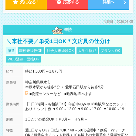
気になる！
応募する
詳細へ
掲載日：2026.08.05
未読
＼来社不要／単発1日OK＊文房具の仕分け
派遣
職種未経験OK
社会人未経験OK
大学生歓迎
ブランクOK
WEB登録・面接OK
時給1,500円～1,875円
給与
神奈川県厚木市
勤務地
本厚木駅から徒歩5分
/
愛甲石田駅から徒歩5分
■物流センターなど ■勤務地選べます
【1日3時間～も相談OK!】午前中のみや18時以降などのシフト
勤務時間
あり！ シフト例 ▼9:00～12:00 ▼9:00～17:00 ▼10:00～19:00
▼18:00～21:00
1日だけの単発OK！＃8月～ ＃9月～
期間
週1日からOK
/
日払いOK
/
40～50代活躍中
/
副業・Wワーク
特徴
OK
/
服装自由
/
シフト勤務
/
10名以上の大量募集
/
電話対応な