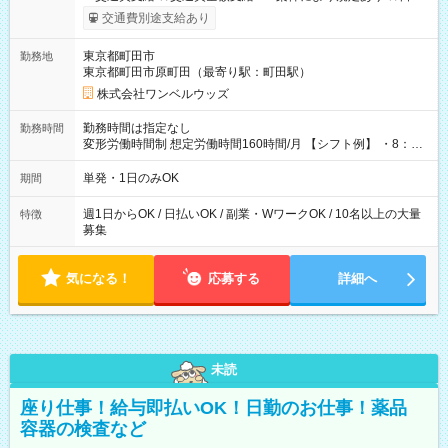
いOK！（規定あり） ┗働いたその日に現金GET♪ お仕事後はコ
交通費別途支給あり
ンビニATMから 日払い分を引き落とせます！ 【試用期間】試
用期間なし
東京都町田市
勤務地
東京都町田市原町田（最寄り駅：町田駅）
株式会社ワンベルウッズ
勤務時間は指定なし
勤務時間
変形労働時間制 想定労働時間160時間/月 【シフト例】 ・8：00
～21：00
単発・1日のみOK
期間
週1日からOK / 日払いOK / 副業・WワークOK / 10名以上の大量
特徴
募集
気になる！
応募する
詳細へ
未読
座り仕事！給与即払いOK！日勤のお仕事！薬品
容器の検査など