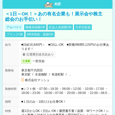
未読
＜1日～OK！＞あの有名企業も！展示会や株主
総会のお手伝い！
アルバイト
職種未経験OK
社会人未経験OK
大学生歓迎
ブランクOK
WEB登録・面接OK
■日給16,840円～ ■日払いOK ■実働3時間5,120円のお仕事あ
給与
ります！
交通費別途支給あり
一部支給
交通費
東京都千代田区
勤務地
東京駅
/
水道橋駅
/
有楽町駅
/
…
株式会社マッシュ
■シフト例 ・07:00～19:30 ・09:00～12:00 ・10:00～17:00 ・
勤務時間
18:00～23:00 ・19:00～07:00 ・20:00～09:00 ・22:00～06:00
etc ★最短で3時間で5,120円のお仕事から 15時間で2万円近く稼
げるお仕事も！ ご希望のお時間に合わせてご紹介！ ※シフトは
■１日のみ・1回だけお仕事OK！
期間
現場によって異なります。 ※勿論、休憩時間はあるのでご安心
ください！
週1日からOK
/
日払いOK
/
履歴書不要
/
副業・WワークOK
/
シ
特徴