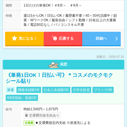
1日だけの単発OK！＃8月～ ＃9月～
期間
週1日からOK
/
日払いOK
/
履歴書不要
/
40～50代活躍中
/
副
特徴
業・WワークOK
/
服装自由
/
シフト勤務
/
10名以上の大量募
集
/
電話対応なし
/
パソコンスキル不要
気になる！
応募する
詳細へ
掲載日：2026.07.31
未読
《単発1日OK！日払い可》＊コスメのモクモク
シール貼り
派遣
職種未経験OK
社会人未経験OK
大学生歓迎
ブランクOK
WEB登録・面接OK
時給1,500円～1,875円
給与
交通費別途支給あり
■ 交通費規定内支給 ※派遣先による
交通費