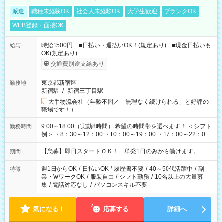
派遣
職種未経験OK
社会人未経験OK
大学生歓迎
ブランクOK
WEB登録・面接OK
時給1500円 ■日払い・週払いOK！(規定あり) ■現金日払いも
給与
OK(規定あり)
交通費別途支給あり
東京都新宿区
勤務地
新宿駅
/
新宿三丁目駅
大手物流会社（年齢不問／「無理なく続けられる」と好評の
職場です！）
9:00～18:00（実動8時間） 希望の時間帯を選べます！ ＜シフト
勤務時間
例＞ ・8：30～12：00 ・10：00～19：00 ・17：00～22：00
・13：00～22：00 ・22：00～翌6：00 など
【急募】即日スタートＯＫ！ 単発1日のみから働けます。
期間
週1日からOK
/
日払いOK
/
履歴書不要
/
40～50代活躍中
/
副
特徴
業・WワークOK
/
服装自由
/
シフト勤務
/
10名以上の大量募
集
/
電話対応なし
/
パソコンスキル不要
気になる！
応募する
詳細へ