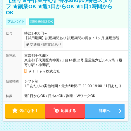
【座り＆手作業中心】香水shopの梱包スタッ
フ ★副業OK ★週1日からOK ★1日1時間から
OK
アルバイト
職種未経験OK
時給1,400円～
給与
【試用期間】試用期間あり 試用期間の長さ：1ヶ月 雇用形態、
給与は本採用時と同じです。
交通費別途支給あり
東京都千代田区
勤務地
東京都千代田区内神田2丁目14番12号 星屋第六ビル402号（最
寄り駅：神田駅）
Ａｌｌｅｙ株式会社
シフト制
勤務時間
1日あたりの実働時間：最大5時間/日 11:00-19:00 └1日あたりの
実働時間：1-5時間 └上記の時間帯内であれば、いつでも勤務可
能！ └平日・土曜日の中で、お好きな曜日でご勤務いただけま
週1日からOK / 日払いOK / 副業・WワークOK
特徴
す！ 【シフト例】 ・11:00～14:00 ・16:30～19:00 ・13:00～
18:00 などのように、自由な働き方が可能なお仕事です！
気になる！
応募する
詳細へ