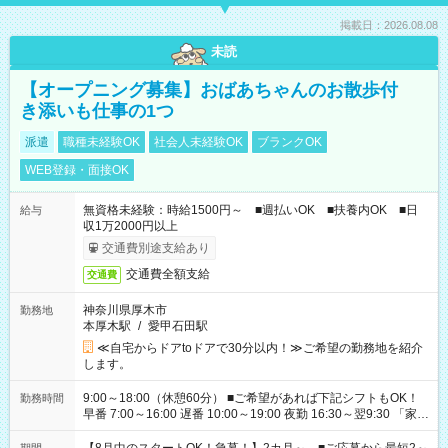
掲載日：2026.08.08
未読
【オープニング募集】おばあちゃんのお散歩付
き添いも仕事の1つ
派遣
職種未経験OK
社会人未経験OK
ブランクOK
WEB登録・面接OK
無資格未経験：時給1500円～ ■週払いOK ■扶養内OK ■日
給与
収1万2000円以上
交通費別途支給あり
交通費全額支給
交通費
神奈川県厚木市
勤務地
本厚木駅
/
愛甲石田駅
≪自宅からドアtoドアで30分以内！≫ご希望の勤務地を紹介
します。
9:00～18:00（休憩60分） ■ご希望があれば下記シフトもOK！
勤務時間
早番 7:00～16:00 遅番 10:00～19:00 夜勤 16:30～翌9:30 「家族
と休みを合わせたい」 「余裕を持って夕飯の準備がしたい」
「できれば残業はしたくない」 など、ご希望を教えてください