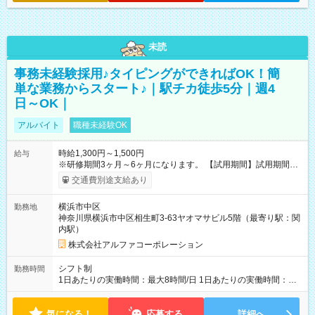
未読
事務未経験採用♪タイピングができればOK！簡
単な業務からスタート♪｜駅チカ徒歩5分｜週4
日～OK｜
アルバイト
職種未経験OK
時給1,300円～1,500円
給与
※研修期間3ヶ月～6ヶ月になります。 【試用期間】試用期間あ
り 試用期間の長さ：1ヶ月 雇用形態、給与は本採用時と同じで
交通費別途支給あり
す。
横浜市中区
勤務地
神奈川県横浜市中区相生町3-63ヤオマサビル5階（最寄り駅：関
内駅）
株式会社アルファコーポレーション
シフト制
勤務時間
1日あたりの実働時間：最大8時間/日 1日あたりの実働時間：
7~8時間 シフト例 ・10時00分～18時00分 ・10時00分～19時00
分
気になる！
応募する
詳細へ