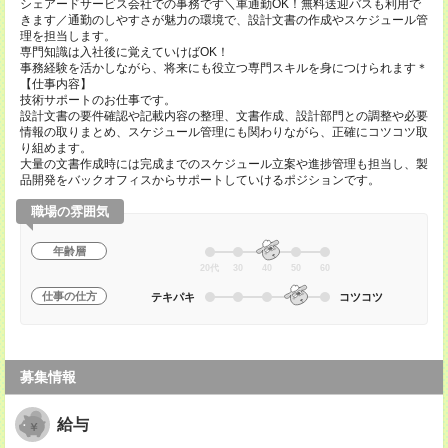
シェアードサービス会社での事務です＼車通勤OK！無料送迎バスも利用で
きます／通勤のしやすさが魅力の環境で、設計文書の作成やスケジュール管
理を担当します。
専門知識は入社後に覚えていけばOK！
事務経験を活かしながら、将来にも役立つ専門スキルを身につけられます＊
【仕事内容】
技術サポートのお仕事です。
設計文書の要件確認や記載内容の整理、文書作成、設計部門との調整や必要
情報の取りまとめ、スケジュール管理にも関わりながら、正確にコツコツ取
り組めます。
大量の文書作成時には完成までのスケジュール立案や進捗管理も担当し、製
品開発をバックオフィスからサポートしていけるポジションです。
職場の雰囲気
年齢層
20代
30
40
50
60
仕事の仕方
テキパキ
コツコツ
募集情報
給与