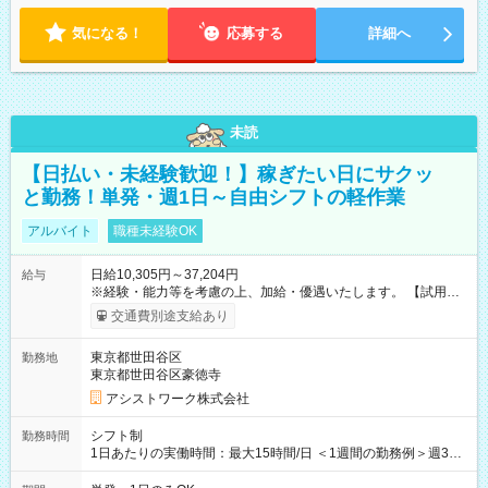
気になる！
応募する
詳細へ
未読
【日払い・未経験歓迎！】稼ぎたい日にサクッ
と勤務！単発・週1日～自由シフトの軽作業
アルバイト
職種未経験OK
日給10,305円～37,204円
給与
※経験・能力等を考慮の上、加給・優遇いたします。 【試用期
間】試用期間なし
交通費別途支給あり
東京都世田谷区
勤務地
東京都世田谷区豪徳寺
アシストワーク株式会社
シフト制
勤務時間
1日あたりの実働時間：最大15時間/日 ＜1週間の勤務例＞週3回
勤務 勤務：月・水・金 休み：火・木・土・日 好きな時にお仕事