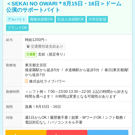
＜SEKAI NO OWARI＊8月15日・16日＞ドーム
公演のサポートバイト
アルバイト
職種未経験OK
社会人未経験OK
大学生歓迎
ブランクOK
時給1250円～
給与
交通費別途支給あり
支給（規定有り）
交通費
東京都文京区
勤務地
後楽園駅から徒歩5分
/
水道橋駅から徒歩5分
/
春日(東京都)駅
から徒歩7分
株式会社ライブパワー
＜シフト例＞ 7:00～23:00 13:30～22:00 上記の時間から好きな
勤務時間
時間を選べます！ ※時間は変更となる可能性があります
急募！8月15日・16日
期間
週1日からOK
/
履歴書不要
/
副業・WワークOK
/
シフト勤務
/
特徴
電話対応なし
/
パソコンスキル不要