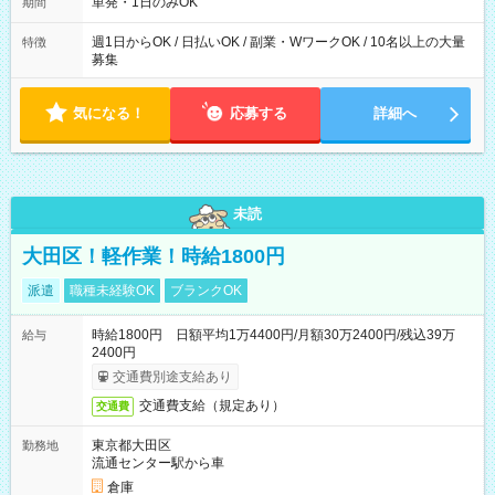
可能です！ ※1日あたりの最大実働時間は日勤、夜勤共に勤務し
単発・1日のみOK
期間
た時間になります。
週1日からOK / 日払いOK / 副業・WワークOK / 10名以上の大量
特徴
募集
気になる！
応募する
詳細へ
未読
大田区！軽作業！時給1800円
派遣
職種未経験OK
ブランクOK
時給1800円 日額平均1万4400円/月額30万2400円/残込39万
給与
2400円
交通費別途支給あり
交通費支給（規定あり）
交通費
東京都大田区
勤務地
流通センター駅から車
倉庫