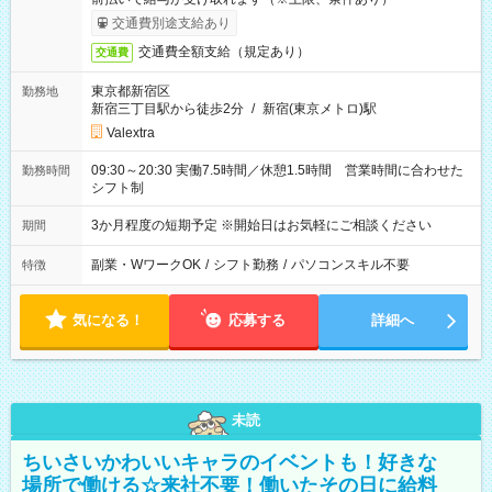
交通費別途支給あり
交通費全額支給（規定あり）
交通費
東京都新宿区
勤務地
新宿三丁目駅から徒歩2分
/
新宿(東京メトロ)駅
Valextra
09:30～20:30 実働7.5時間／休憩1.5時間 営業時間に合わせた
勤務時間
シフト制
3か月程度の短期予定 ※開始日はお気軽にご相談ください
期間
副業・WワークOK
/
シフト勤務
/
パソコンスキル不要
特徴
気になる！
応募する
詳細へ
未読
ちいさいかわいいキャラのイベントも！好きな
場所で働ける☆来社不要！働いたその日に給料