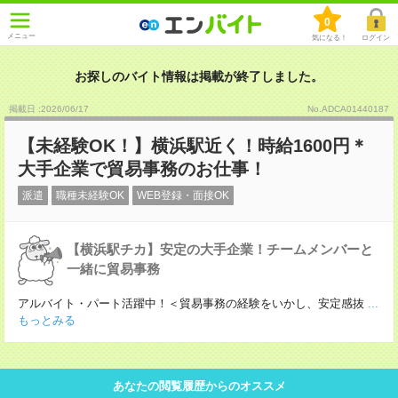
0
メニュー
気になる！
ログイン
お探しのバイト情報は掲載が終了しました。
掲載日 :2026
/
06
/
17
No.ADCA01440187
【未経験OK！】横浜駅近く！時給1600円＊
大手企業で貿易事務のお仕事！
派遣
職種未経験OK
WEB登録・面接OK
【横浜駅チカ】安定の大手企業！チームメンバーと
一緒に貿易事務
アルバイト・パート活躍中！＜貿易事務の経験をいかし、安定感抜
...
もっとみる
あなたの閲覧履歴からのオススメ