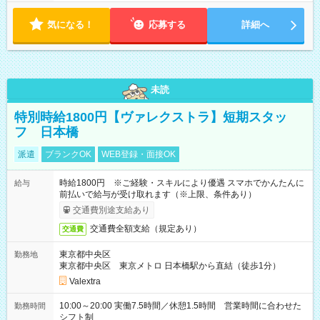
18:00 などのように、自由な働き方が可能なお仕事です！
気になる！
応募する
詳細へ
未読
特別時給1800円【ヴァレクストラ】短期スタッ
フ 日本橋
派遣
ブランクOK
WEB登録・面接OK
時給1800円 ※ご経験・スキルにより優遇 スマホでかんたんに
給与
前払いで給与が受け取れます（※上限、条件あり）
交通費別途支給あり
交通費全額支給（規定あり）
交通費
東京都中央区
勤務地
東京都中央区 東京メトロ 日本橋駅から直結（徒歩1分）
Valextra
10:00～20:00 実働7.5時間／休憩1.5時間 営業時間に合わせた
勤務時間
シフト制