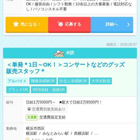
OK
/
服装自由
/
シフト勤務
/
10名以上の大量募集
/
電話対応な
し
/
パソコンスキル不要
気になる！
応募する
詳細へ
掲載日：2026.08.07
未読
＜単発＊1日～OK！＞コンサートなどのグッズ
販売スタッフ＊
アルバイト
職種未経験OK
社会人未経験OK
大学生歓迎
ブランクOK
WEB登録・面接OK
日給1万5000円～ ■最大で日給2万8500円！
給与
交通費別途支給あり
交通費規定支給
交通費
横浜市西区
勤務地
横浜駅
/
みなとみらい駅
/
西横浜駅
/
…