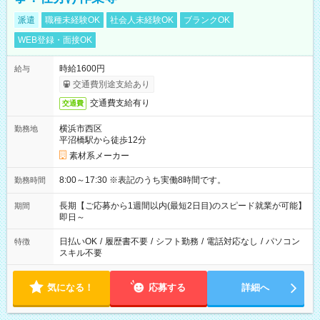
派遣
職種未経験OK
社会人未経験OK
ブランクOK
WEB登録・面接OK
時給1600円
給与
交通費別途支給あり
交通費支給有り
交通費
横浜市西区
勤務地
平沼橋駅から徒歩12分
素材系メーカー
8:00～17:30 ※表記のうち実働8時間です。
勤務時間
長期【ご応募から1週間以内(最短2日目)のスピード就業が可能】
期間
即日～
日払いOK
/
履歴書不要
/
シフト勤務
/
電話対応なし
/
パソコン
特徴
スキル不要
気になる！
応募する
詳細へ