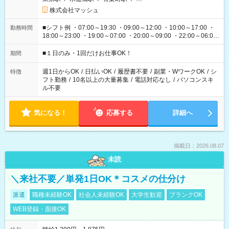
株式会社マッシュ
■シフト例 ・07:00～19:30 ・09:00～12:00 ・10:00～17:00 ・
勤務時間
18:00～23:00 ・19:00～07:00 ・20:00～09:00 ・22:00～06:00
etc ★最短で3時間で5,120円のお仕事から 15時間で2万円近く稼
げるお仕事も！ ご希望のお時間に合わせてご紹介！ ※シフトは
■１日のみ・1回だけお仕事OK！
期間
現場によって異なります。 ※勿論、休憩時間はあるのでご安心
ください！
週1日からOK
/
日払いOK
/
履歴書不要
/
副業・WワークOK
/
シ
特徴
フト勤務
/
10名以上の大量募集
/
電話対応なし
/
パソコンスキ
ル不要
気になる！
応募する
詳細へ
掲載日：2026.08.07
未読
＼来社不要／単発1日OK＊コスメの仕分け
派遣
職種未経験OK
社会人未経験OK
大学生歓迎
ブランクOK
WEB登録・面接OK