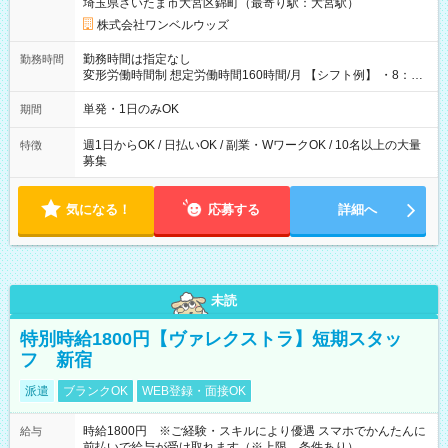
埼玉県さいたま市大宮区錦町（最寄り駅：大宮駅）
株式会社ワンベルウッズ
勤務時間は指定なし
勤務時間
変形労働時間制 想定労働時間160時間/月 【シフト例】 ・8：00
～21：00
単発・1日のみOK
期間
週1日からOK / 日払いOK / 副業・WワークOK / 10名以上の大量
特徴
募集
気になる！
応募する
詳細へ
未読
特別時給1800円【ヴァレクストラ】短期スタッ
フ 新宿
派遣
ブランクOK
WEB登録・面接OK
時給1800円 ※ご経験・スキルにより優遇 スマホでかんたんに
給与
前払いで給与が受け取れます（※上限、条件あり）