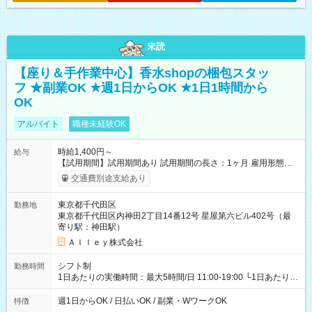
未読
【座り＆手作業中心】香水shopの梱包スタッ
フ ★副業OK ★週1日からOK ★1日1時間から
OK
アルバイト
職種未経験OK
時給1,400円～
給与
【試用期間】試用期間あり 試用期間の長さ：1ヶ月 雇用形態、
給与は本採用時と同じです。
交通費別途支給あり
東京都千代田区
勤務地
東京都千代田区内神田2丁目14番12号 星屋第六ビル402号（最
寄り駅：神田駅）
Ａｌｌｅｙ株式会社
シフト制
勤務時間
1日あたりの実働時間：最大5時間/日 11:00-19:00 └1日あたりの
実働時間：1-5時間 └上記の時間帯内であれば、いつでも勤務可
能！ └平日・土曜日の中で、お好きな曜日でご勤務いただけま
週1日からOK / 日払いOK / 副業・WワークOK
特徴
す！ 【シフト例】 ・11:00～14:00 ・16:30～19:00 ・13:00～