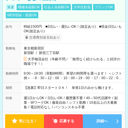
派遣
職種未経験OK
社会人未経験OK
大学生歓迎
ブランクOK
WEB登録・面接OK
時給1500円 ■日払い・週払いOK！(規定あり) ■現金日払いも
給与
OK(規定あり)
交通費別途支給あり
東京都新宿区
勤務地
新宿駅
/
新宿三丁目駅
大手物流会社（年齢不問／「無理なく続けられる」と好評の
職場です！）
9:00～18:00（実動8時間） 希望の時間帯を選べます！ ＜シフト
勤務時間
例＞ ・8：30～12：00 ・10：00～19：00 ・17：00～22：00
・13：00～22：00 ・22：00～翌6：00 など
【急募】即日スタートＯＫ！ 単発1日のみから働けます。
期間
週1日からOK
/
日払いOK
/
履歴書不要
/
40～50代活躍中
/
副
特徴
業・WワークOK
/
服装自由
/
シフト勤務
/
10名以上の大量募
集
/
電話対応なし
/
パソコンスキル不要
気になる！
応募する
詳細へ