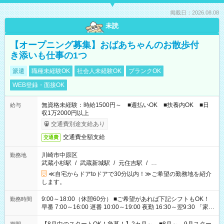
掲載日：2026.08.08
未読
【オープニング募集】おばあちゃんのお散歩付
き添いも仕事の1つ
派遣
職種未経験OK
社会人未経験OK
ブランクOK
WEB登録・面接OK
無資格未経験：時給1500円～ ■週払いOK ■扶養内OK ■日
給与
収1万2000円以上
交通費別途支給あり
交通費全額支給
交通費
川崎市中原区
勤務地
武蔵小杉駅
/
武蔵新城駅
/
元住吉駅
/
…
≪自宅からドアtoドアで30分以内！≫ご希望の勤務地を紹介
します。
9:00～18:00（休憩60分） ■ご希望があれば下記シフトもOK！
勤務時間
早番 7:00～16:00 遅番 10:00～19:00 夜勤 16:30～翌9:30 「家族
と休みを合わせたい」 「余裕を持って夕飯の準備がしたい」
「できれば残業はしたくない」 など、ご希望を教えてください