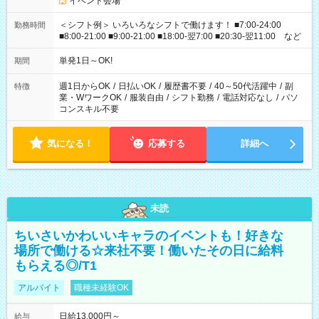
イベント会場
＜シフト例＞ いろいろなシフトで働けます！ ■7:00-24:00
勤務時間
■8:00-21:00 ■9:00-21:00 ■18:00-翌7:00 ■20:30-翌11:00 など
単発1日～OK!
期間
週1日からOK
/
日払いOK
/
履歴書不要
/
40～50代活躍中
/
副
特徴
業・WワークOK
/
服装自由
/
シフト勤務
/
電話対応なし
/
パソ
コンスキル不要
気になる！
応募する
詳細へ
未読
ちいさいかわいいキャラのイベントも！好きな
場所で働ける☆来社不要！働いたその日に給料
もらえる◎/T1
アルバイト
職種未経験OK
日給13,000円～
給与