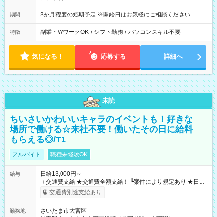
3か月程度の短期予定 ※開始日はお気軽にご相談ください
期間
副業・WワークOK
/
シフト勤務
/
パソコンスキル不要
特徴
気になる！
応募する
詳細へ
未読
ちいさいかわいいキャラのイベントも！好きな
場所で働ける☆来社不要！働いたその日に給料
もらえる◎/T1
アルバイト
職種未経験OK
日給13,000円～
給与
＋交通費支給 ★交通費全額支給！ ┗案件により規定あり ★日払
いOK！（規定あり） ┗働いたその日に現金GET♪ お仕事後はコ
交通費別途支給あり
ンビニATMから 日払い分を引き落とせます！ 【試用期間】試
用期間なし
さいたま市大宮区
勤務地