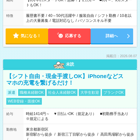
【8月中のスタートOK！急募！】2カ月～ ■8月～、9月スター
期間
ね。 ※Wワーク希望の方へ 今ご覧のお仕事で希望する勤務時間
トもOK！
と、もう1つのお仕事の勤務時間。 合計で週40時間を超える場
合は応募できません。
履歴書不要
/
40～50代活躍中
/
服装自由
/
シフト勤務
/
10名以
特徴
上の大量募集
/
電話対応なし
/
パソコンスキル不要
気になる！
応募する
詳細へ
掲載日：2026.08.07
未読
【シフト自由・現金手渡しOK】iPhoneなどス
マホの充電を繋げるだけ！
派遣
職種未経験OK
社会人未経験OK
大学生歓迎
ブランクOK
WEB登録・面接OK
時給1414円～ ▼日払いOK（規定あり） ■初勤務手当あり
給与
※規定による
東京都新宿区
勤務地
新宿駅から徒歩
/
新宿三丁目駅から徒歩
/
高田馬場駅から徒歩
/
…