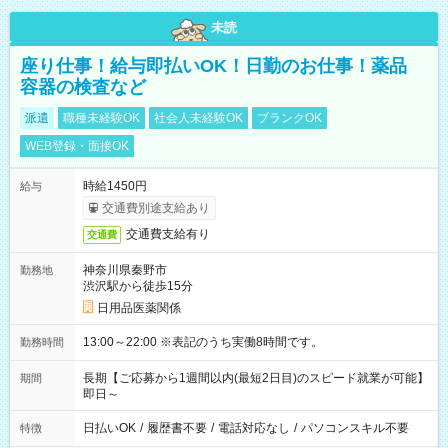
未読
座り仕事！給与即払いOK！日勤のお仕事！薬品
容器の検査など
派遣
職種未経験OK
社会人未経験OK
ブランクOK
WEB登録・面接OK
時給1450円
給与
交通費別途支給あり
交通費支給有り
交通費
神奈川県秦野市
勤務地
渋沢駅から徒歩15分
日用品医薬関係
13:00～22:00 ※表記のうち実働8時間です。
勤務時間
長期【ご応募から1週間以内(最短2日目)のスピード就業が可能】
期間
即日～
日払いOK
/
履歴書不要
/
電話対応なし
/
パソコンスキル不要
特徴