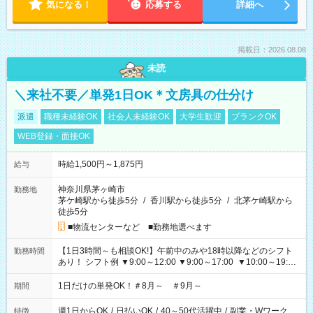
気になる！
応募する
詳細へ
掲載日：2026.08.08
未読
＼来社不要／単発1日OK＊文房具の仕分け
派遣
職種未経験OK
社会人未経験OK
大学生歓迎
ブランクOK
WEB登録・面接OK
時給1,500円～1,875円
給与
神奈川県茅ヶ崎市
勤務地
茅ケ崎駅から徒歩5分
/
香川駅から徒歩5分
/
北茅ケ崎駅から
徒歩5分
■物流センターなど ■勤務地選べます
【1日3時間～も相談OK!】午前中のみや18時以降などのシフト
勤務時間
あり！ シフト例 ▼9:00～12:00 ▼9:00～17:00 ▼10:00～19:00
▼18:00～21:00
1日だけの単発OK！＃8月～ ＃9月～
期間
週1日からOK
/
日払いOK
/
40～50代活躍中
/
副業・Wワーク
特徴