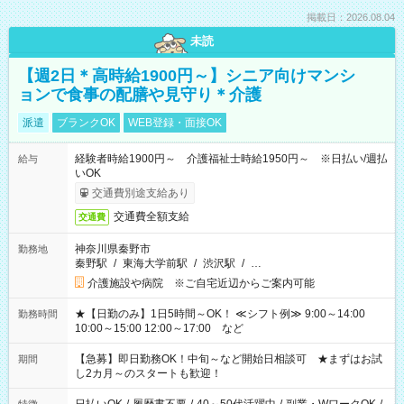
掲載日：2026.08.04
未読
【週2日＊高時給1900円～】シニア向けマンシ
ョンで食事の配膳や見守り＊介護
派遣
ブランクOK
WEB登録・面接OK
経験者時給1900円～ 介護福祉士時給1950円～ ※日払い/週払
給与
いOK
交通費別途支給あり
交通費全額支給
交通費
神奈川県秦野市
勤務地
秦野駅
/
東海大学前駅
/
渋沢駅
/
…
介護施設や病院 ※ご自宅近辺からご案内可能
★【日勤のみ】1日5時間～OK！ ≪シフト例≫ 9:00～14:00
勤務時間
10:00～15:00 12:00～17:00 など
【急募】即日勤務OK！中旬～など開始日相談可 ★まずはお試
期間
し2カ月～のスタートも歓迎！