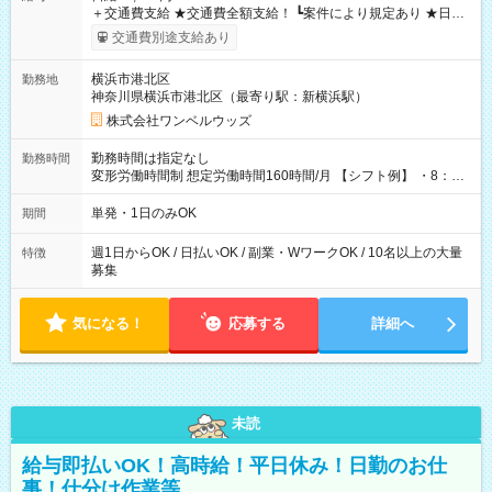
＋交通費支給 ★交通費全額支給！ ┗案件により規定あり ★日払
いOK！（規定あり） ┗働いたその日に現金GET♪ お仕事後はコ
交通費別途支給あり
ンビニATMから 日払い分を引き落とせます！ 【試用期間】試
用期間なし
横浜市港北区
勤務地
神奈川県横浜市港北区（最寄り駅：新横浜駅）
株式会社ワンベルウッズ
勤務時間は指定なし
勤務時間
変形労働時間制 想定労働時間160時間/月 【シフト例】 ・8：00
～21：00
単発・1日のみOK
期間
週1日からOK / 日払いOK / 副業・WワークOK / 10名以上の大量
特徴
募集
気になる！
応募する
詳細へ
未読
給与即払いOK！高時給！平日休み！日勤のお仕
事！仕分け作業等