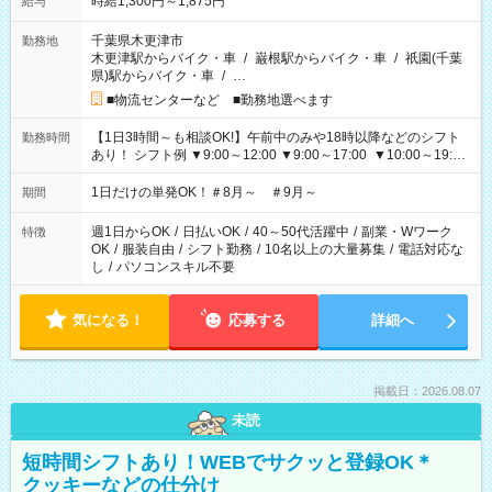
時給1,300円～1,875円
給与
千葉県木更津市
勤務地
木更津駅からバイク・車
/
巌根駅からバイク・車
/
祇園(千葉
県)駅からバイク・車
/
…
■物流センターなど ■勤務地選べます
【1日3時間～も相談OK!】午前中のみや18時以降などのシフト
勤務時間
あり！ シフト例 ▼9:00～12:00 ▼9:00～17:00 ▼10:00～19:00
▼18:00～21:00
1日だけの単発OK！＃8月～ ＃9月～
期間
週1日からOK
/
日払いOK
/
40～50代活躍中
/
副業・Wワーク
特徴
OK
/
服装自由
/
シフト勤務
/
10名以上の大量募集
/
電話対応な
し
/
パソコンスキル不要
気になる！
応募する
詳細へ
掲載日：2026.08.07
未読
短時間シフトあり！WEBでサクッと登録OK＊
クッキーなどの仕分け