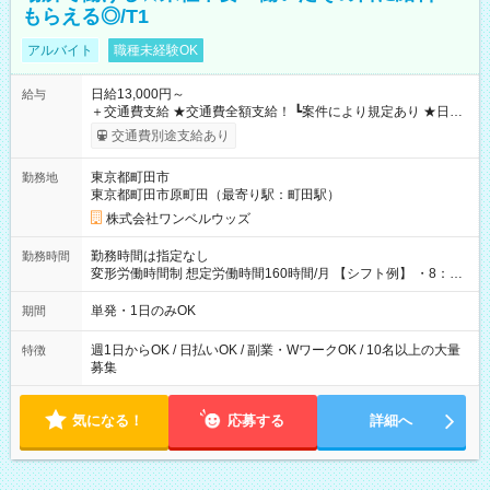
もらえる◎/T1
アルバイト
職種未経験OK
日給13,000円～
給与
＋交通費支給 ★交通費全額支給！ ┗案件により規定あり ★日払
いOK！（規定あり） ┗働いたその日に現金GET♪ お仕事後はコ
交通費別途支給あり
ンビニATMから 日払い分を引き落とせます！ 【試用期間】試
用期間なし
東京都町田市
勤務地
東京都町田市原町田（最寄り駅：町田駅）
株式会社ワンベルウッズ
勤務時間は指定なし
勤務時間
変形労働時間制 想定労働時間160時間/月 【シフト例】 ・8：00
～21：00
単発・1日のみOK
期間
週1日からOK / 日払いOK / 副業・WワークOK / 10名以上の大量
特徴
募集
気になる！
応募する
詳細へ