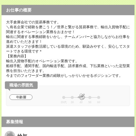
お仕事の概要
大手倉庫会社での貿易事務です。
＼有名企業で経験を磨こう！／世界と繋がる貿易事務で、輸出入貨物手配に
関連するオペレーション業務をおまかせ！
輸出に関連する事務経験をいかし、チームメンバーと協力しながらお仕事を
進めていただきます！
派遣スタッフが多数活躍している環境のため、馴染みやすく、安心してスタ
ートできる環境です＊
【業務内容】
輸出入貨物手配のオペレーション業務です。
船積手配、通関手配、国内輸送手配、請求書作成、下払業務といった定型業
務を担当いただきます。
今までのフォワーダー業務の経験がしっかりいかせるポジションです。
職場の雰囲気
年齢層
20代
30
40
50
60
募集情報