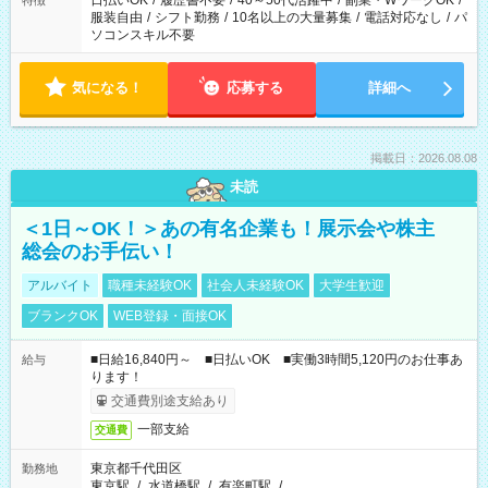
日払いOK
/
履歴書不要
/
40～50代活躍中
/
副業・WワークOK
/
特徴
服装自由
/
シフト勤務
/
10名以上の大量募集
/
電話対応なし
/
パ
ソコンスキル不要
気になる！
応募する
詳細へ
掲載日：2026.08.08
未読
＜1日～OK！＞あの有名企業も！展示会や株主
総会のお手伝い！
アルバイト
職種未経験OK
社会人未経験OK
大学生歓迎
ブランクOK
WEB登録・面接OK
■日給16,840円～ ■日払いOK ■実働3時間5,120円のお仕事あ
給与
ります！
交通費別途支給あり
一部支給
交通費
東京都千代田区
勤務地
東京駅
/
水道橋駅
/
有楽町駅
/
…