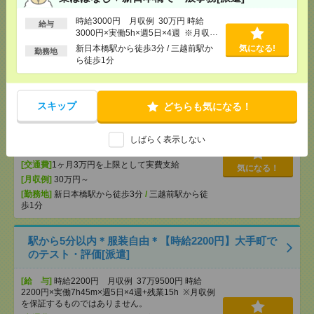
[給 与]
無資格未経験：時給1500円～ ■週払い
OK ■扶養内OK ■日収1万2000円以上
時給3000円 月収例 30万円 時給
給与
[交通費]
交通費全額支給
気になる！
3000円×実働5h×週5日×4週 ※月収例
[勤務地]
巣鴨駅
/
目白駅
/
北池袋駅
/
…
を保証するものではありません。※給
新日本橋駅から徒歩3分 / 三越前駅か
気になる!
勤務地
与即受取りサービス利用可（利用条件
ら徒歩1分
有）
【在宅勤務OK】時給3000円！10～16時＊残業ほぼな
し▼新日本橋で一般事務[派遣]
スキップ
どちらも気になる！
[給 与]
時給3000円 月収例 30万円 時給3000円×
実働5h×週5日×4週 ※月収例を保証するものではあ
りません。※給与即受取りサービス利用可（利用条
しばらく表示しない
件有）
[交通費]
1ヶ月3万円を上限として実費支給
気になる！
[月収例]
30万円～
[勤務地]
新日本橋駅から徒歩3分
/
三越前駅から徒
歩1分
駅から5分以内＊服装自由＊【時給2200円】大手町で
のテスト・評価[派遣]
[給 与]
時給2200円 月収例 37万9500円 時給
2200円×実働7h45m×週5日×4週+残業15h ※月収例
を保証するものではありません。