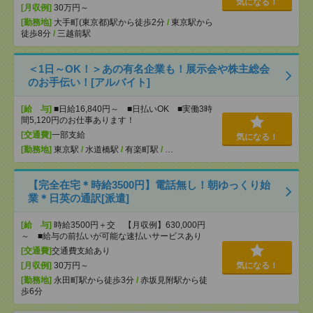
気になる！
[月収例]
30万円～
[勤務地]
大手町(東京都)駅から徒歩2分
/
東京駅から
徒歩8分
/
三越前駅
＜1日～OK！＞あの有名企業も！展示会や株主総会
のお手伝い！[アルバイト]
[給 与]
■日給16,840円～ ■日払いOK ■実働3時
間5,120円のお仕事あります！
[交通費]
一部支給
気になる！
[勤務地]
東京駅
/
水道橋駅
/
有楽町駅
/
…
【完全在宅＊時給3500円】電話無し！朝ゆっくり始
業＊日英の通訳[派遣]
[給 与]
時給3500円＋交 【月収例】630,000円
～ ■給与の前払いが可能な速払いサービスあり
[交通費]
交通費支給あり
[月収例]
30万円～
気になる！
[勤務地]
永田町駅から徒歩3分
/
赤坂見附駅から徒
歩6分