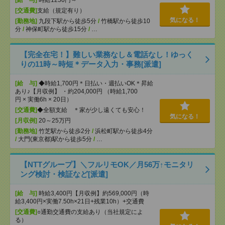
[給 与]
時給1250円～
[交通費]
支給（規定有り）
気になる！
[勤務地]
九段下駅から徒歩5分
/
竹橋駅から徒歩10
分
/
神保町駅から徒歩15分
/
…
【完全在宅！】難しい業務なし＆電話なし！ゆっく
りの11時～時短＊データ入力・事務[派遣]
[給 与]
◆時給1,700円＊日払い・週払いOK＊昇給
あり♪【月収例】 ・約204,000円 （時給1,700
円 × 実働6h × 20日）
[交通費]
◆全額支給 ＊家が少し遠くても安心！
気になる！
[月収例]
20～25万円
[勤務地]
竹芝駅から徒歩2分
/
浜松町駅から徒歩4分
/
大門(東京都)駅から徒歩5分
/
…
【NTTグループ】＼フルリモOK／月56万↑モニタリ
ング検討・検証など[派遣]
[給 与]
時給3,400円【月収例】約569,000円（時
給3,400円×実働7.50h×21日+残業10h）+交通費
[交通費]
○通勤交通費の支給あり（当社規定によ
る）