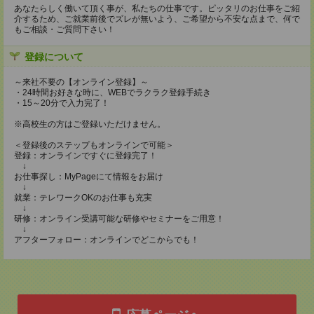
あなたらしく働いて頂く事が、私たちの仕事です。ピッタリのお仕事をご紹
介するため、ご就業前後でズレが無いよう、ご希望から不安な点まで、何で
もご相談・ご質問下さい！
登録について
～来社不要の【オンライン登録】～
・24時間お好きな時に、WEBでラクラク登録手続き
・15～20分で入力完了！
※高校生の方はご登録いただけません。
＜登録後のステップもオンラインで可能＞
登録：オンラインですぐに登録完了！
↓
お仕事探し：MyPageにて情報をお届け
↓
就業：テレワークOKのお仕事も充実
↓
研修：オンライン受講可能な研修やセミナーをご用意！
↓
アフターフォロー：オンラインでどこからでも！