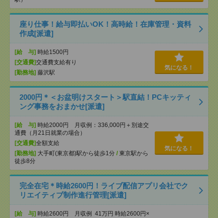
座り仕事！給与即払いOK！高時給！在庫管理・資料
作成[派遣]
[給 与]
時給1500円
[交通費]
交通費支給有り
気になる！
[勤務地]
藤沢駅
2000円＊＜お盆明けスタート＞駅直結！PCキッティ
ング事務をおまかせ[派遣]
[給 与]
時給2000円 月収例：336,000円＋別途交
通費（月21日就業の場合）
[交通費]
全額支給
気になる！
[勤務地]
大手町(東京都)駅から徒歩1分
/
東京駅から
徒歩8分
完全在宅＊時給2600円！ライブ配信アプリ会社でク
リエイティブ制作進行管理[派遣]
[給 与]
時給2600円 月収例 41万円 時給2600円×