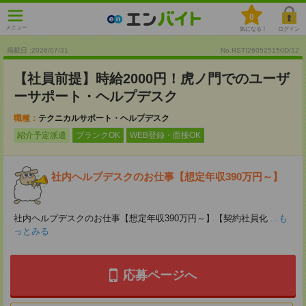
0
メニュー
気になる！
ログイン
掲載日 :2026
/
07
/
31
No.RSTI260525150D/12
【社員前提】時給2000円！虎ノ門でのユーザ
ーサポート・ヘルプデスク
職種：
テクニカルサポート・ヘルプデスク
紹介予定派遣
ブランクOK
WEB登録・面接OK
社内ヘルプデスクのお仕事【想定年収390万円～】
社内ヘルプデスクのお仕事【想定年収390万円～】【契約社員化
...も
っとみる
応募ページへ