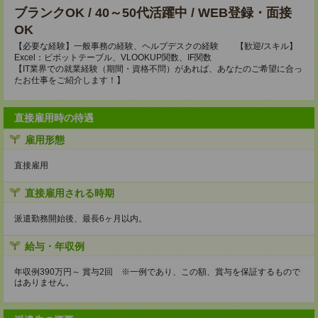
ブランクOK / 40～50代活躍中 / WEB登録・面接
OK
【必要な経験】一般事務の経験、ヘルプデスクの経験 【歓迎/スキル】
Excel：ピボットテーブル、VLOOKUP関数、IF関数
【IT業界での就業経験（期間・資格不問）があれば、あなたのご希望に合っ
たお仕事をご紹介します！】
直接雇用時の待遇
雇用形態
直接雇用
直接雇用される時期
派遣勤務開始後、最長6ヶ月以内。
給与・年収例
年収例390万円～ 賞与2回 ※一例であり、この額、賞与を保証するもので
はありません。