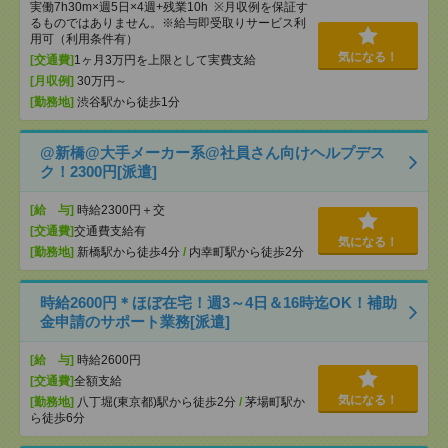
実働7h30m×週5日×4週+残業10h ※月収例を保証す
るものではありません。※給与即受取りサービス利
用可（利用条件有）
気になる！
[交通費]
1ヶ月3万円を上限として実費支給
[月収例]
30万円～
[勤務地]
渋谷駅から徒歩1分
@新橋@大手メーカー系@社員さん向けヘルプデス
ク！2300円[派遣]
[給 与]
時給2300円＋交
[交通費]
交通費支給有
気になる！
[勤務地]
新橋駅から徒歩4分
/
内幸町駅から徒歩2分
時給2600円＊ほぼ在宅！週3～4日＆16時迄OK！補助
金申請のサポート業務[派遣]
[給 与]
時給2600円
[交通費]
全額支給
気になる！
[勤務地]
八丁堀(東京都)駅から徒歩2分
/
茅場町駅か
ら徒歩6分