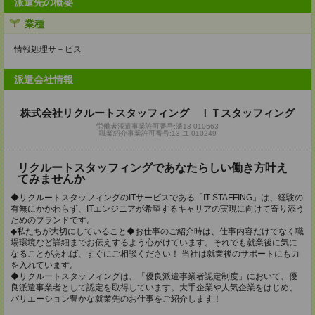
派遣先の概要
業種
情報処理サ－ビス
派遣会社情報
株式会社リクルートスタッフィング ＩＴスタッフィング
労働者派遣事業許可番号:派13-010563
職業紹介事業許可番号:13-ユ-010249
リクルートスタッフィングであなたらしい働き方叶え
てみませんか
◆リクルートスタッフィングのITサービスである「IT STAFFING」は、経験の
有無にかかわらず、ITエンジニアが希望するキャリアの実現に向けて寄り添う
ためのブランドです。
◆私たちが大切にしていること◆お仕事のご紹介時は、仕事内容だけでなく職
場環境など詳細までお伝えするよう心がけています。それでも就業後に気に
なることがあれば、すぐにご相談ください！ 当社は就業後のサポートにも力
を入れています。
◆リクルートスタッフィングは、「優良派遣事業者認定制度」において、優
良派遣事業者として認定を取得しています。大手企業や人気企業をはじめ、
バリエーション豊かな就業先のお仕事をご紹介します！