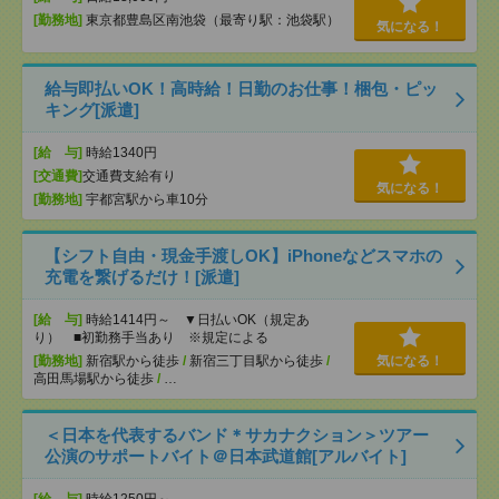
[勤務地]
東京都豊島区南池袋（最寄り駅：池袋駅）
気になる！
給与即払いOK！高時給！日勤のお仕事！梱包・ピッ
キング[派遣]
[給 与]
時給1340円
[交通費]
交通費支給有り
気になる！
[勤務地]
宇都宮駅から車10分
【シフト自由・現金手渡しOK】iPhoneなどスマホの
充電を繋げるだけ！[派遣]
[給 与]
時給1414円～ ▼日払いOK（規定あ
り） ■初勤務手当あり ※規定による
[勤務地]
新宿駅から徒歩
/
新宿三丁目駅から徒歩
/
気になる！
高田馬場駅から徒歩
/
…
＜日本を代表するバンド＊サカナクション＞ツアー
公演のサポートバイト＠日本武道館[アルバイト]