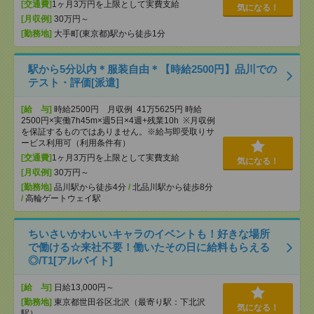
[交通費]
1ヶ月3万円を上限として実費支給
気になる！
[月収例]
30万円～
[勤務地]
大手町(東京都)駅から徒歩1分
駅から5分以内＊服装自由＊【時給2500円】品川での
テスト・評価[派遣]
[給 与]
時給2500円 月収例 41万5625円 時給
2500円×実働7h45m×週5日×4週+残業10h ※月収例
を保証するものではありません。※給与即受取りサ
ービス利用可（利用条件有）
[交通費]
1ヶ月3万円を上限として実費支給
気になる！
[月収例]
30万円～
[勤務地]
品川駅から徒歩4分
/
北品川駅から徒歩8分
/
高輪ゲートウェイ駅
ちいさいかわいいキャラのイベントも！好きな場所
で働ける☆来社不要！働いたその日に給料もらえる
◎/T1[アルバイト]
[給 与]
日給13,000円～
[勤務地]
東京都世田谷区北沢（最寄り駅：下北沢
気になる！
駅）