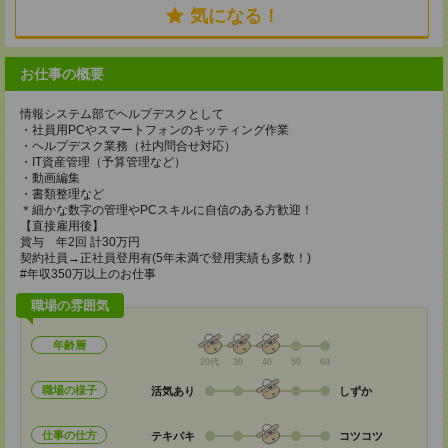
気になる！
お仕事の概要
情報システム部でヘルプデスクとして
・社員用PCやスマートフォンのキッティング作業
・ヘルプデスク業務（社内問合せ対応）
・IT資産管理（予算管理など）
・動画編集
・書類整理など
＊細かな数字の管理やPCスキルに自信のある方歓迎！
【直接雇用後】
賞与 年2回 計30万円
契約社員→正社員登用有(5年未満で登用実績も多数！)
#年収350万以上のお仕事
職場の雰囲気
年齢層
20代
30
40
50
60
職場の様子
活気あり
しずか
仕事の仕方
テキパキ
コツコツ