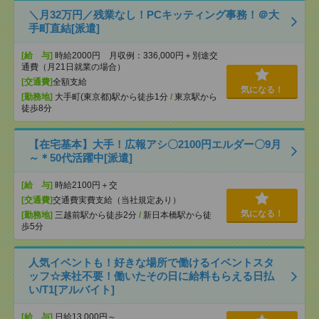
＼月32万円／残業なし！PCキッティング事務！＠大
手町直結[派遣]
[給 与]
時給2000円 月収例：336,000円＋別途交
通費（月21日就業の場合）
[交通費]
全額支給
気になる！
[勤務地]
大手町(東京都)駅から徒歩1分
/
東京駅から
徒歩8分
【在宅基本】大手！広報アシ〇2100円エルダー〇9月
～＊50代活躍中[派遣]
[給 与]
時給2100円＋交
[交通費]
交通費実費支給（当社規定あり）
気になる！
[勤務地]
三越前駅から徒歩2分
/
新日本橋駅から徒
歩5分
人気イベントも！好きな場所で働けるイベントスタ
ッフ☆来社不要！働いたその日に給料もらえる日払
い/T1[アルバイト]
[給 与]
日給13,000円～