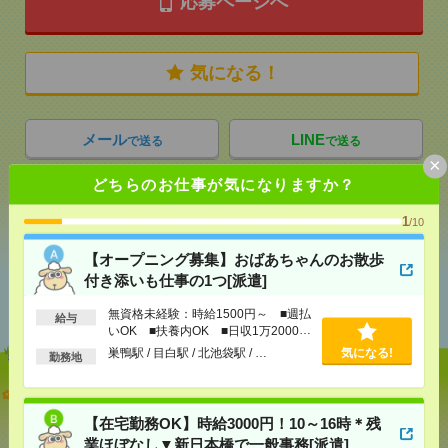
応募ページへ
気になる！
メール
LINE
で送る
で送る
×
どちらのお仕事が気になりますか？
シェア
ツイート
ブックマーク
1
/10
【オープニング募集】おばあちゃんのお散歩
付き添いも仕事の1つ[派遣]
あなたの閲覧履歴からの
おすすめ
無資格未経験：時給1500円～ ■週払
給与
いOK ■扶養内OK ■日収1万2000円
以上
巣鴨駅 / 目白駅 / 北池袋駅 / …
気になる!
勤務地
【オープニング募集】おばあちゃんのお散歩付き添
いも仕事の1つ[派遣]
【在宅勤務OK】時給3000円！10～16時＊残
業ほぼなし▼新日本橋で一般事務[派遣]