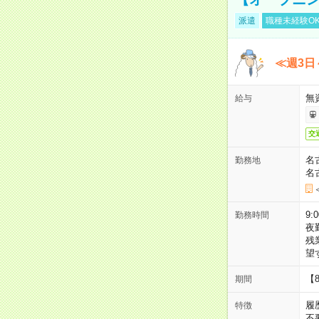
派遣
職種未経験O
≪週3日
無
給与
交
名
勤務地
名
9:
勤務時間
夜
残
望
【
期間
履
特徴
不