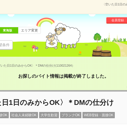
〈空いた日1日のみ
会員登録
エリア変更
東海版
望条件
いた日1日のみからOK〉＊DMの仕分け(110021264）
お探しのバイト情報は掲載が終了しました。
日1日のみからOK〉＊DMの仕分け
験OK
社会人未経験OK
大学生歓迎
ブランクOK
WEB登録・面接OK