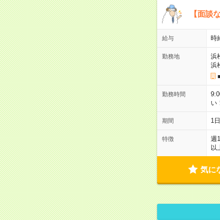
【面談な
時給
給与
浜
勤務地
浜
9:
勤務時間
い
1
期間
週
特徴
以
気に