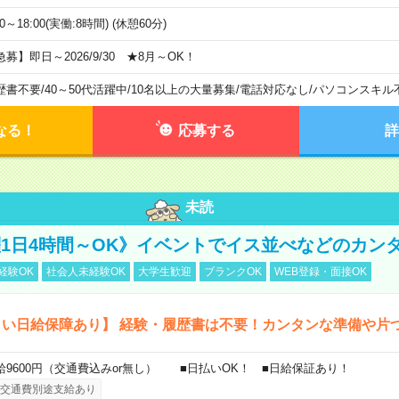
00～18:00(実働:8時間) (休憩60分)
急募】即日～2026/9/30 ★8月～OK！
歴書不要
/
40～50代活躍中
/
10名以上の大量募集
/
電話対応なし
/
パソコンスキル
なる！
応募する
詳
未読
活躍1日4時間～OK》イベントでイス並べなどのカン
経験OK
社会人未経験OK
大学生歓迎
ブランクOK
WEB登録・面接OK
しい日給保障あり】 経験・履歴書は不要！カンタンな準備や片
給9600円（交通費込みor無し） ■日払いOK！ ■日給保証あり！
交通費別途支給あり