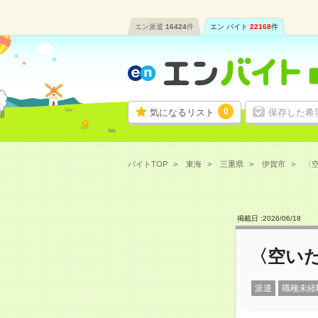
エン派遣
16424
件
エン バイト
22168
件
0
気になるリスト
保存した希
バイトTOP
東海
三重県
伊賀市
〈空
掲載日 :
2026
/
06
/
18
〈空いた
派遣
職種未経