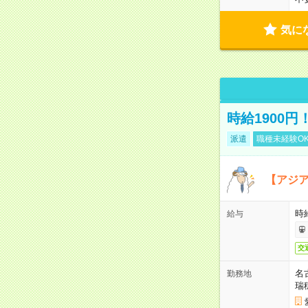
気に
時給1900
派遣
職種未経験O
【アジ
時給
給与
交
名
勤務地
瑞