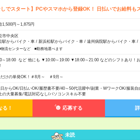
しでスタート】PCやスマホから登録OK！ 日払いでお給料も
1,500円～1,875円
松市中央区
松駅からバイク・車
/
新浜松駅からバイク・車
/
遠州病院駅からバイク・車
/
■物流センターなど ■勤務地選べます
00～18:00 など 他にも ▼10:00～19:00 ▼18:00～21:00 などのシフト
！
日だけの単発OK！＃8月～ ＃9月～
1日からOK
/
日払いOK
/
履歴書不要
/
40～50代活躍中
/
副業・WワークOK
/
服装自
上の大量募集
/
電話対応なし
/
パソコンスキル不要
なる！
応募する
詳
未読