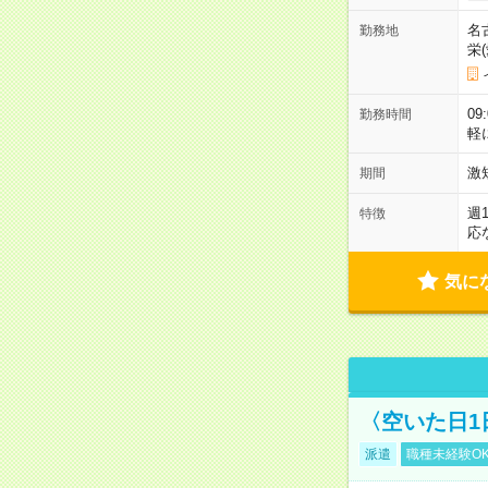
名
勤務地
栄
09
勤務時間
軽
激
期間
週
特徴
応
気に
〈空いた日1
派遣
職種未経験O