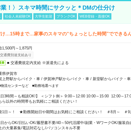
業！〉スキマ時間にサクッと＊DMの仕分け
K
社会人未経験OK
大学生歓迎
ブランクOK
WEB登録・面接OK
け…15時まで…家事のスキマの“ちょっとした時間”でできる
1,500円～1,875円
交通費別途支給あり
■ 交通費規定内支給 ※派遣先による
通費
重県伊賀市
賀上野駅からバイク・車
/
伊賀神戸駅からバイク・車
/
新堂駅からバイク・車
■物流センターなど ■勤務地選べます
日3時間～も相談OK!】 ＜シフト例＞ 9:00～12:00 10:00～15:00 12:00～17:00
ちら以外の時間帯もお気軽にご相談ください！
発1日～！ ★勤務開始日や期間はお気軽にご相談ください！ ＃8月～ ＃9
1日からOK
/
日払いOK
/
履歴書不要
/
40～50代活躍中
/
副業・WワークOK
/
服装自
上の大量募集
/
電話対応なし
/
パソコンスキル不要