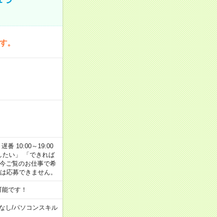
です。
番 10:00～19:00
がしたい」 「できれば
 今ご覧のお仕事で希
合は応募できません。
可能です！
なし
/
パソコンスキル