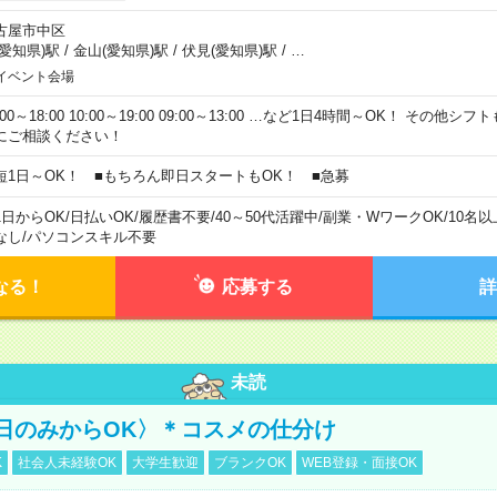
古屋市中区
(愛知県)駅
/
金山(愛知県)駅
/
伏見(愛知県)駅
/
…
イベント会場
:00～18:00 10:00～19:00 09:00～13:00 …など1日4時間～OK！ その他
にご相談ください！
短1日～OK！ ■もちろん即日スタートもOK！ ■急募
1日からOK
/
日払いOK
/
履歴書不要
/
40～50代活躍中
/
副業・WワークOK
/
10名
なし
/
パソコンスキル不要
なる！
応募する
詳
未読
日のみからOK〉＊コスメの仕分け
K
社会人未経験OK
大学生歓迎
ブランクOK
WEB登録・面接OK