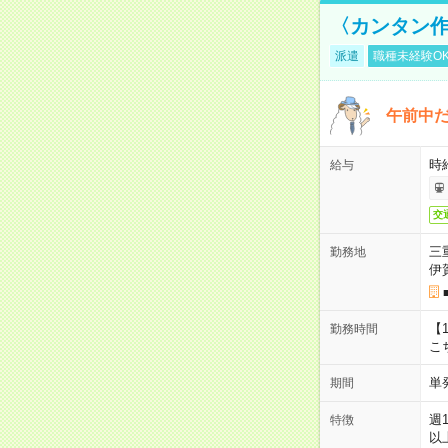
〈カンタン作
派遣
職種未経験O
午前中だ
時給
給与
交
三
勤務地
伊
【1
勤務時間
こ
単
期間
週
特徴
以