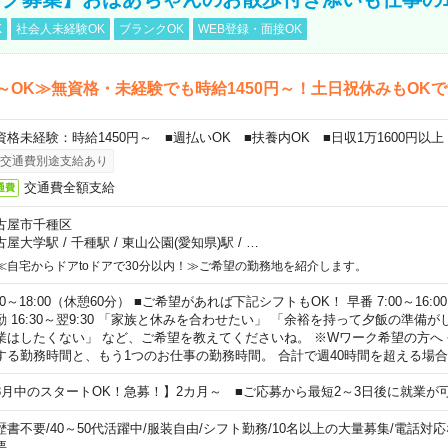
K
社会人未経験OK
ブランクOK
WEB登録・面接OK
～OK≫無資格・未経験でも時給1450円～！土日祝休みもOK
資格未経験：時給1450円～ ■週払いOK ■扶養内OK ■日収1万1600円以上
交通費別途支給あり
交通費全額支給
通費
古屋市千種区
古屋大学駅
/
千種駅
/
東山公園(愛知県)駅
/
…
≪自宅からドアtoドアで30分以内！≫ご希望の勤務地を紹介します。
00～18:00（休憩60分） ■ご希望があれば下記シフトもOK！ 早番 7:00～16:00 遅
勤 16:30～翌9:30 「家族と休みを合わせたい」 「余裕を持って夕飯の準備
業はしたくない」 など、ご希望を教えてくださいね。 ※Wワーク希望の方へ
する勤務時間と、もう1つのお仕事の勤務時間。 合計で週40時間を超える場
8月中のスタートOK！急募！】2カ月～ ■ご応募から最短2～3日後に就業が
歴書不要
/
40～50代活躍中
/
服装自由
/
シフト勤務
/
10名以上の大量募集
/
電話対応
要