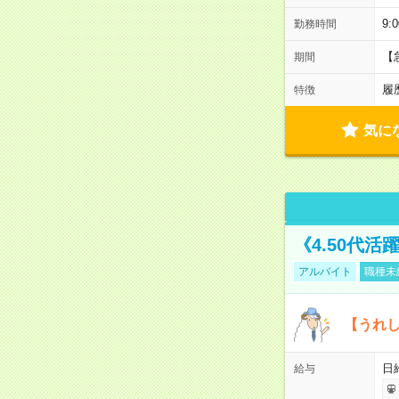
9:
勤務時間
【
期間
履
特徴
気に
《4.50代
アルバイト
職種未
【うれ
日
給与