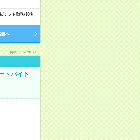
由
/
シフト勤務
/
10名
細へ
掲載日：2026.08.03
ートバイト