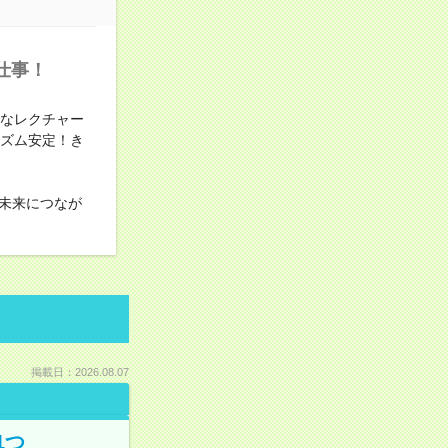
仕事！
寧なレクチャー
リズム安定！き
未来につなが
掲載日：2026.08.07
1つ