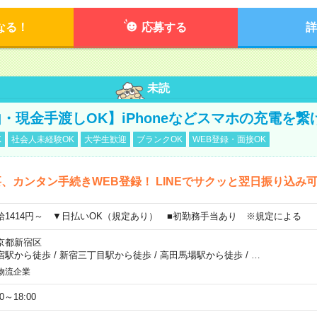
なる！
応募する
詳
未読
・現金手渡しOK】iPhoneなどスマホの充電を繋
K
社会人未経験OK
大学生歓迎
ブランクOK
WEB登録・面接OK
、カンタン手続きWEB登録！ LINEでサクッと翌日振り込み
給1414円～ ▼日払いOK（規定あり） ■初勤務手当あり ※規定による
京都新宿区
宿駅から徒歩
/
新宿三丁目駅から徒歩
/
高田馬場駅から徒歩
/
…
物流企業
00～18:00