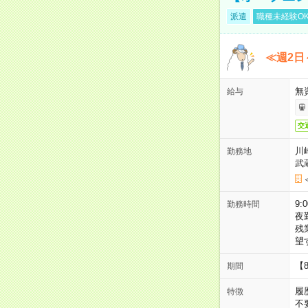
派遣
職種未経験O
≪週2日
無
給与
交
川
勤務地
武
9:
勤務時間
夜
残
望
【
期間
履
特徴
不