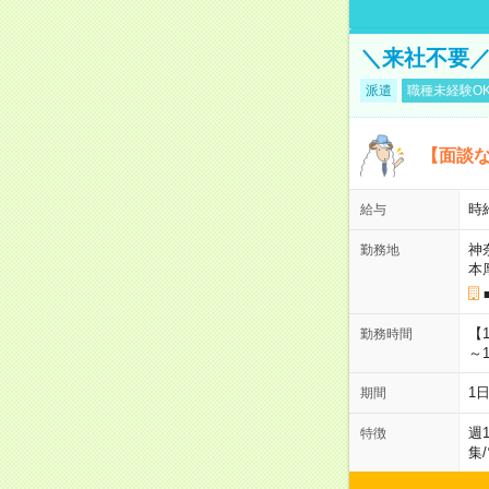
＼来社不要／
派遣
職種未経験O
【面談な
時給
給与
神
勤務地
本
【
勤務時間
～1
1
期間
週
特徴
集
/