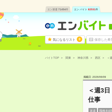
エン派遣
71454
件
エン バイト
82531
件
0
気になるリスト
保存した希
バイトTOP
関東
神奈川県
西区
＜週
掲載日 :
2026
/
06
/
09
＜週3
仕事
派遣
職種未経