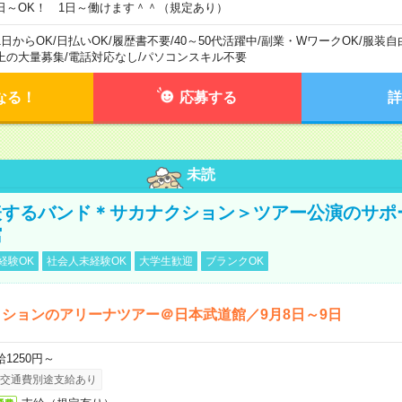
日～OK！ 1日～働けます＾＾（規定あり）
1日からOK
/
日払いOK
/
履歴書不要
/
40～50代活躍中
/
副業・WワークOK
/
服装自
上の大量募集
/
電話対応なし
/
パソコンスキル不要
なる！
応募する
詳
未読
表するバンド＊サカナクション＞ツアー公演のサポ
館
経験OK
社会人未経験OK
大学生歓迎
ブランクOK
ションのアリーナツアー＠日本武道館／9月8日～9日
給1250円～
交通費別途支給あり