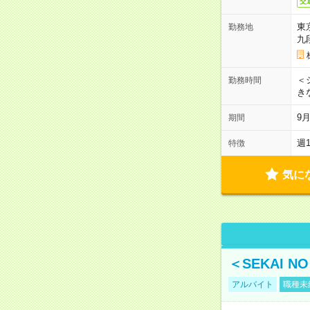
交
東
勤務地
九
＜シ
勤務時間
き
9
期間
週
特徴
気に
＜SEKAI 
アルバイト
職種未