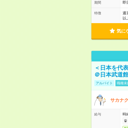
即
期間
週
特徴
以
気に
＜日本を代
＠日本武道
アルバイト
職種未
サカナク
時
給与