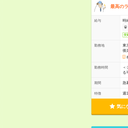
最高のラ
時
給与
交
東
勤務地
後
＜
勤務時間
る
急
期間
週
特徴
気に