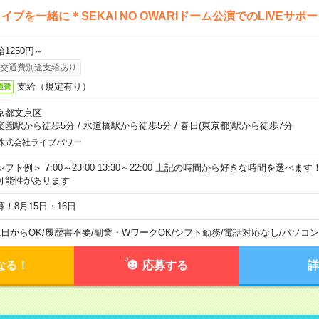
イブを一緒に＊SEKAI NO OWARIドーム公演でのLIVEサポ
給1250円～
交通費別途支給あり
支給（規定有り）
通費
京都文京区
楽園駅から徒歩5分
/
水道橋駅から徒歩5分
/
春日(東京都)駅から徒歩7分
株式会社ライブパワー
シフト例＞ 7:00～23:00 13:30～22:00 上記の時間から好きな時間を選べま
可能性があります
募！8月15日・16日
1日からOK
/
履歴書不要
/
副業・WワークOK
/
シフト勤務
/
電話対応なし
/
パソコン
なる！
応募する
詳