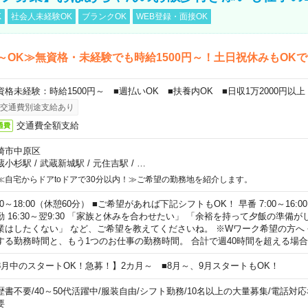
K
社会人未経験OK
ブランクOK
WEB登録・面接OK
～OK≫無資格・未経験でも時給1500円～！土日祝休みもOK
資格未経験：時給1500円～ ■週払いOK ■扶養内OK ■日収1万2000円以上
交通費別途支給あり
交通費全額支給
通費
崎市中原区
蔵小杉駅
/
武蔵新城駅
/
元住吉駅
/
…
≪自宅からドアtoドアで30分以内！≫ご希望の勤務地を紹介します。
00～18:00（休憩60分） ■ご希望があれば下記シフトもOK！ 早番 7:00～16:00 遅
勤 16:30～翌9:30 「家族と休みを合わせたい」 「余裕を持って夕飯の準備
業はしたくない」 など、ご希望を教えてくださいね。 ※Wワーク希望の方へ
する勤務時間と、もう1つのお仕事の勤務時間。 合計で週40時間を超える場
8月中のスタートOK！急募！】2カ月～ ■8月～、9月スタートもOK！
歴書不要
/
40～50代活躍中
/
服装自由
/
シフト勤務
/
10名以上の大量募集
/
電話対応
要