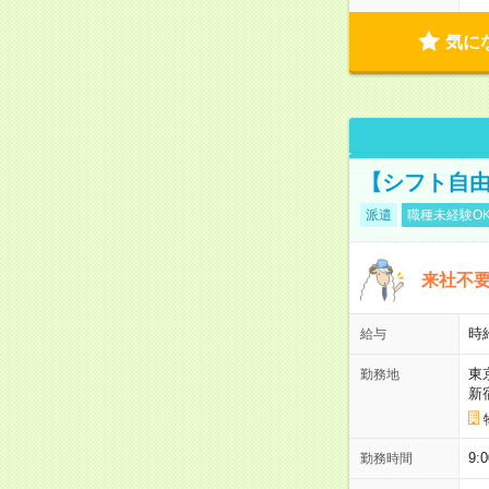
気に
【シフト自由
派遣
職種未経験O
来社不要
時
給与
東
勤務地
新
9:
勤務時間