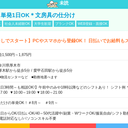
未読
単発1日OK＊文房具の仕分け
K
社会人未経験OK
大学生歓迎
ブランクOK
WEB登録・面接OK
しでスタート】PCやスマホから登録OK！ 日払いでお給料も
1,500円～1,875円
奈川県厚木市
厚木駅から徒歩5分
/
愛甲石田駅から徒歩5分
■物流センターなど ■勤務地選べます
1日3時間～も相談OK!】午前中のみや18時以降などのシフトあり！ シフト例 ▼9:00
7:00 ▼10:00～19:00 ▼18:00～21:00
日だけの単発OK！＃8月～ ＃9月～
1日からOK
/
日払いOK
/
40～50代活躍中
/
副業・WワークOK
/
服装自由
/
シフト勤
電話対応なし
/
パソコンスキル不要