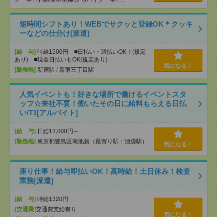
短時間シフトあり！WEBでサクッと登録OK＊クッキ
ーなどの仕分け[派遣]
[給 与]
時給1500円 ■日払い・週払いOK！(規定
あり) ■現金日払いもOK(規定あり)
気になる！
[勤務地]
新宿駅
/
新宿三丁目駅
人気イベントも！好きな場所で働けるイベントスタ
ッフ☆来社不要！働いたその日に給料もらえる日払
い/T1[アルバイト]
[給 与]
日給13,000円～
[勤務地]
東京都豊島区南池袋（最寄り駅：池袋駅）
気になる！
座り仕事！給与即払いOK！高時給！土日休み！検査
業務[派遣]
[給 与]
時給1320円
[交通費]
交通費支給有り
気になる！