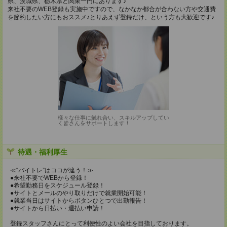
県、茨城県、栃木県と関東一円にあります♪
来社不要のWEB登録も実施中ですので、なかなか都合が合わない方や交通費
を節約したい方にもおススメ♪とりあえず登録だけ、という方も大歓迎です♪
様々な仕事に触れ合い、スキルアップしてい
く皆さんをサポートします！
待遇・福利厚生
≪“バイトレ”はココが違う！≫
●来社不要でWEBから登録！
●希望勤務日をスケジュール登録！
●サイトとメールのやり取りだけで就業開始可能！
●就業当日はサイトからボタンひとつで出勤報告！
●サイトから日払い・週払い申請！
登録スタッフさんにとって利便性のよい会社を目指しております。