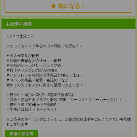
気になる！
お仕事の概要
＼DMの仕分け／
＜とってもシンプルなので未経験でも安心！＞
▼封入作業及び梱包
▼雑誌や書籍などの仕分け・梱包
▼商品のシール貼り・パック詰め
▼冊子やサンプルの封入や梱包
▼パンフレット等の封入作業及び梱包・仕分け
▼ラベルの検品・包装・箱詰め など
初めての方でもスグに覚えて活躍できますよ！
＊日払い・週払いOK(2～3営業日後振込)！
＊髪色・髪型自由！ラフな服装でOK（ジーンズ・スニーカーなど)）！
＊来社不要！WEBから登録OK！
＊学生には就活サポートあり！
※ご応募のタイミングによっては、ご希望のお仕事をご紹介できない可能性
もございます
職場の雰囲気