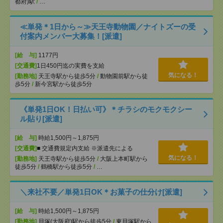
都府)駅
/
…
≪単発＊1日から～≫天王寺動物園／ナイトズーの受
付案内メンバー大募集！[派遣]
[給 与]
1177円
[交通費]
1日450円迄の実費を支給
気になる！
[勤務地]
天王寺駅から徒歩5分
/
動物園前駅から徒
歩5分
/
新今宮駅から徒歩5分
《単発1日OK！日払い可》＊チラシのモクモクシー
ル貼り[派遣]
[給 与]
時給1,500円～1,875円
[交通費]
■ 交通費規定内支給 ※派遣先による
気になる！
[勤務地]
天王寺駅から徒歩5分
/
大阪上本町駅から
徒歩5分
/
鶴橋駅から徒歩5分
/
…
＼来社不要／単発1日OK＊お菓子の仕分け[派遣]
[給 与]
時給1,500円～1,875円
[勤務地]
貝塚(大阪府)駅から徒歩5分
/
東貝塚駅から