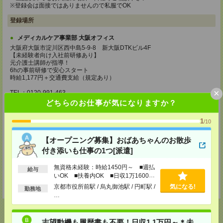
※登録会は面接ではありませんので私服でOK
登録場所
メディカルケア事業部 大阪オフィス
大阪府大阪市淀川区西中島5-9-8 新大阪DTKビル4F
【未経験者向け入社前研修あり】
元介護士講師が指導！
6hの事前研修で安心スタート
時給1,177円＋交通費支給（規定あり）
×
TEL：0120-991-463
MAIL：
tenshoku@nikken-ts.jp
どちらのお仕事が気になりますか？
担当：採用担当
1
/10
メディカルケア事業部 京都オフィス
京都府京都市下京区東塩小路町843番地2 日本生命京都ヤサカビル5F
【オープニング募集】おばあちゃんのお散歩
TEL：0120-975-927
MAIL：
tenshoku@nikken-ts.jp
付き添いも仕事の1つ[派遣]
担当：採用担当
無資格未経験：時給1450円～ ■週払
給与
登録交通費
いOK ■扶養内OK ■日収1万1600円
以上
★今ならご来社登録でQUOカード2000円分をプレゼント中★
京都市役所前駅 / 烏丸御池駅 / 円町駅 /
気になる!
勤務地
…
志望動機も履歴書も不要！日収1.1万円～＊未