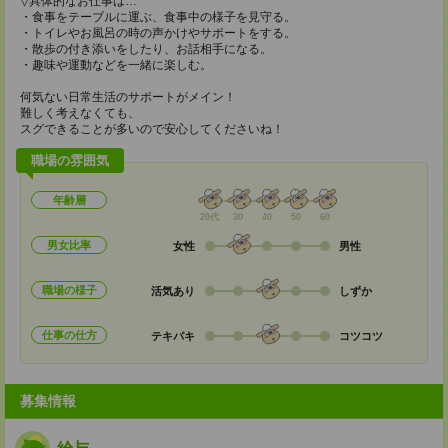
▽具体的なお仕事は…
・食事をテーブルに運ぶ、食事中の様子を見守る。
・トイレやお風呂の時の声かけやサポートをする。
・散歩の付き添いをしたり、お話相手になる。
・趣味や運動などを一緒に楽しむ。
何気ない日常生活のサポートがメイン！
難しく考えなくても、
スグできることが多いので安心してくださいね！
職場の雰囲気
年齢層
20代
30
40
50
60
男女比率
女性
男性
職場の様子
活気あり
しずか
仕事の仕方
テキパキ
コツコツ
募集情報