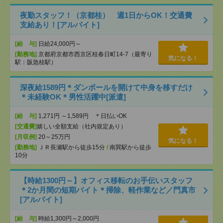
夜勤スタッフ！（京都桂） 週1日からOK！交通費
支給あり！[アルバイト]
[給 与]
日給24,000円～
[勤務地]
京都府京都市西京区桂春日町14-7（最寄り
気になる！
駅：阪急桂駅）
深夜給1589円＊ダンボールを開けて中身を移すだけ
＊未経験OK＊男性活躍中[派遣]
[給 与]
1,271円 ～1,589円 ＊日払いOK
[交通費]
嬉しい全額支給（社内規定あり）
[月収例]
20～25万円
気になる！
[勤務地]
ＪＲ長瀬駅から徒歩15分
/
南巽駅から徒歩
10分
【時給1300円～】オフィス移転のお手伝いスタッフ
＊2か月間の短期バイト＊掃除、軽作業など／門真市
[アルバイト]
[給 与]
時給1,300円～2,000円