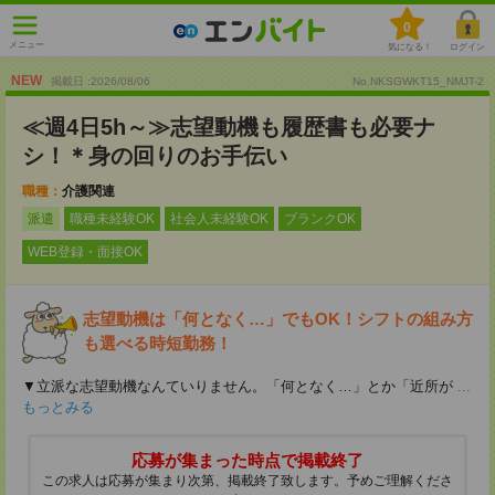
0
メニュー
気になる！
ログイン
NEW
掲載日 :2026
/
08
/
06
No.NKSGWKT15_NMJT-2
≪週4日5h～≫志望動機も履歴書も必要ナ
シ！＊身の回りのお手伝い
職種：
介護関連
派遣
職種未経験OK
社会人未経験OK
ブランクOK
WEB登録・面接OK
志望動機は「何となく…」でもOK！シフトの組み方
も選べる時短勤務！
▼立派な志望動機なんていりません。「何となく…」とか「近所が
...
もっとみる
応募が集まった時点で掲載終了
この求人は応募が集まり次第、掲載終了致します。予めご理解くださ