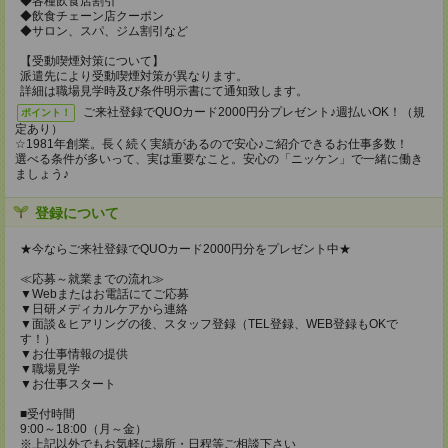
◆各種飲食店割引
◆飲食チェーン店クーポン
◆サロン、スパ、ジム割引など
【受動喫煙対策について】
派遣先により受動喫煙対策が異なります。
詳細は職場見学時及び条件明示書にて通知致します。
ご来社登録でQUOカード2000円分プレゼント♪週払いOK！（規
ポイント！
定あり）
☆1981年創業。長く続く実績があるので安心♪ご紹介できるお仕事多数！
選べる条件が多いって、実は重要なこと。安心の「ニッケン」で一緒に働き
ましょう♪
登録について
★今ならご来社登録でQUOカード2000円分をプレゼント中★
≪応募～就業までの流れ≫
▼Webまたはお電話にてご応募
▼日研メディカルケアから連絡
▼面談＆ヒアリングの後、スタッフ登録（TEL登録、WEB登録もOKで
す！）
▼お仕事情報の提供
▼職場見学
▼お仕事スタート
■受付時間
9:00～18:00（月～金）
※上記以外でもお気軽に場所・日程等ご相談下さい