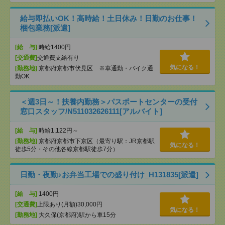
給与即払いOK！高時給！土日休み！日勤のお仕事！
梱包業務[派遣]
[給 与]
時給1400円
[交通費]
交通費支給有り
気になる！
[勤務地]
京都府京都市伏見区 ※車通勤・バイク通
勤OK
＜週3日～！扶養内勤務＞パスポートセンターの受付
窓口スタッフ/N511032626111[アルバイト]
[給 与]
時給1,122円～
[勤務地]
京都府京都市下京区（最寄り駅：JR京都駅
気になる！
徒歩5分・その他各線京都駅徒歩7分）
日勤・夜勤♪お弁当工場での盛り付け_H131835[派遣]
[給 与]
1400円
[交通費]
上限あり(月額)30,000円
気になる！
[勤務地]
大久保(京都府)駅から車15分