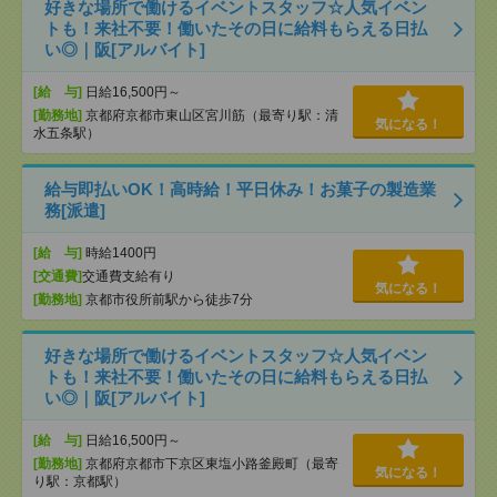
好きな場所で働けるイベントスタッフ☆人気イベン
トも！来社不要！働いたその日に給料もらえる日払
い◎｜阪[アルバイト]
[給 与]
日給16,500円～
[勤務地]
京都府京都市東山区宮川筋（最寄り駅：清
気になる！
水五条駅）
給与即払いOK！高時給！平日休み！お菓子の製造業
務[派遣]
[給 与]
時給1400円
[交通費]
交通費支給有り
気になる！
[勤務地]
京都市役所前駅から徒歩7分
好きな場所で働けるイベントスタッフ☆人気イベン
トも！来社不要！働いたその日に給料もらえる日払
い◎｜阪[アルバイト]
[給 与]
日給16,500円～
[勤務地]
京都府京都市下京区東塩小路釜殿町（最寄
気になる！
り駅：京都駅）