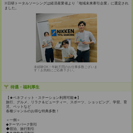
※日研トータルソーシングは経済産業省より「地域未来牽引企業」に選定され
ました。
未経験OK！年齢不問のお仕事多数ございま
す！お気軽にご応募下さい。
待遇・福利厚生
【★ベネフィット・ステーション利用可能★】
旅行、グルメ、リラク＆ビューティー、スポーツ、ショッピング、学習、育
児、ペットなど
各種ジャンルのお得な特典多数！
＜一例＞
◆テーマパーク割引
◆宿泊、旅行割引