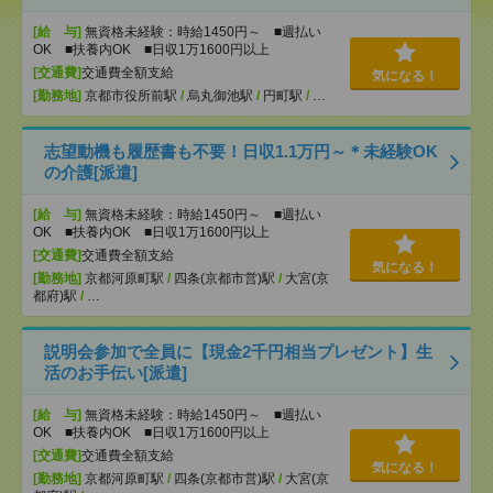
[給 与]
無資格未経験：時給1450円～ ■週払い
OK ■扶養内OK ■日収1万1600円以上
[交通費]
交通費全額支給
気になる！
[勤務地]
京都市役所前駅
/
烏丸御池駅
/
円町駅
/
…
志望動機も履歴書も不要！日収1.1万円～＊未経験OK
の介護[派遣]
[給 与]
無資格未経験：時給1450円～ ■週払い
OK ■扶養内OK ■日収1万1600円以上
[交通費]
交通費全額支給
気になる！
[勤務地]
京都河原町駅
/
四条(京都市営)駅
/
大宮(京
都府)駅
/
…
説明会参加で全員に【現金2千円相当プレゼント】生
活のお手伝い[派遣]
[給 与]
無資格未経験：時給1450円～ ■週払い
OK ■扶養内OK ■日収1万1600円以上
[交通費]
交通費全額支給
気になる！
[勤務地]
京都河原町駅
/
四条(京都市営)駅
/
大宮(京