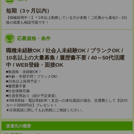
短期（3ヶ月以内）
【積極採用中！】＊1年以上勤務している方が多数！ご応募から最短2～3日
後の就業も相談可能です！
応募資格・条件
職種未経験OK / 社会人未経験OK / ブランクOK /
10名以上の大量募集 / 履歴書不要 / 40～50代活躍
中 / WEB登録・面接OK
■無資格・未経験OK！
■年齢・学歴不問！ブランクOK!
■10名以上採用予定！
■履歴書不要
■社会保険完備
■社員登用あり（紹介予定派遣）
★WEB登録・電話登録OK！支店への来社面談の場合、交通費として【QUO
カード2000円分】プレゼント！
★出張面談に関してもお気軽にご相談ください。
派遣先の概要