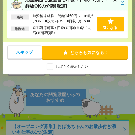
経験OKの介護[派遣]
応募ページへ
無資格未経験：時給1450円～ ■週払
給与
いOK ■扶養内OK ■日収1万1600円
以上
京都河原町駅 / 四条(京都市営)駅 / 大
気になる!
勤務地
気になる！
電話応募
宮(京都府)駅 / …
メール
LINE
で送る
で送る
スキップ
どちらも気になる！
しばらく表示しない
シェア
ツイート
ブックマーク
あなたの閲覧履歴からの
おすすめ
【オープニング募集】おばあちゃんのお散歩付き添
いも仕事の1つ[派遣]