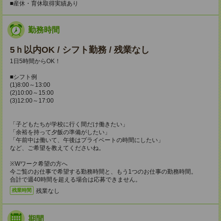
■産休・育休取得実績あり
勤務時間
5ｈ以内OK / シフト勤務 / 残業なし
1日5時間からOK！
■シフト例
(1)8:00～13:00
(2)10:00～15:00
(3)12:00～17:00
「子どもたちが学校に行く間だけ働きたい」
「余裕を持って夕飯の準備がしたい」
「午前中は働いて、午後はプライベートの時間にしたい」
など、ご希望を教えてくださいね。
※Wワーク希望の方へ
今ご覧のお仕事で希望する勤務時間と、もう1つのお仕事の勤務時間。
合計で週40時間を超える場合は応募できません。
残業なし
残業時間
期間