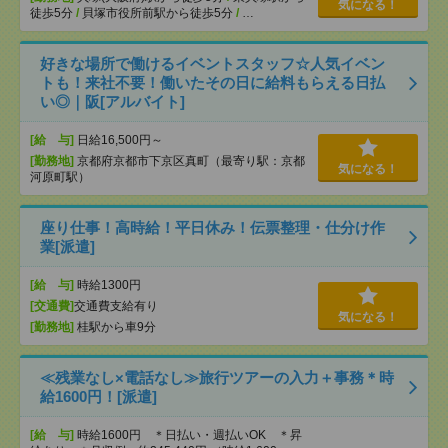
気になる！
徒歩5分
/
貝塚市役所前駅から徒歩5分
/
…
好きな場所で働けるイベントスタッフ☆人気イベン
トも！来社不要！働いたその日に給料もらえる日払
い◎｜阪[アルバイト]
[給 与]
日給16,500円～
[勤務地]
京都府京都市下京区真町（最寄り駅：京都
気になる！
河原町駅）
座り仕事！高時給！平日休み！伝票整理・仕分け作
業[派遣]
[給 与]
時給1300円
[交通費]
交通費支給有り
気になる！
[勤務地]
桂駅から車9分
≪残業なし×電話なし≫旅行ツアーの入力＋事務＊時
給1600円！[派遣]
[給 与]
時給1600円 ＊日払い・週払いOK ＊昇