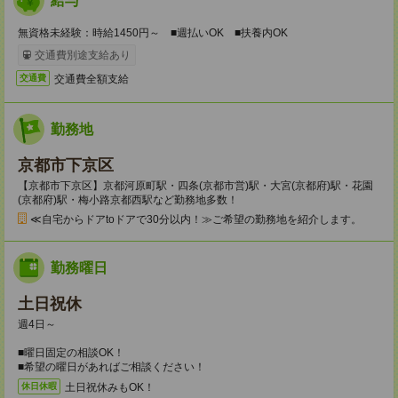
給与
無資格未経験：時給1450円～ ■週払いOK ■扶養内OK
交通費別途支給あり
交通費全額支給
交通費
勤務地
京都市下京区
【京都市下京区】京都河原町駅・四条(京都市営)駅・大宮(京都府)駅・花園
(京都府)駅・梅小路京都西駅など勤務地多数！
≪自宅からドアtoドアで30分以内！≫ご希望の勤務地を紹介します。
勤務曜日
土日祝休
週4日～
■曜日固定の相談OK！
■希望の曜日があればご相談ください！
土日祝休みもOK！
休日休暇