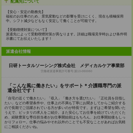
配属先について
【安心・安定の勤務先】
福祉のお仕事のため、景気変動などの影響を受けにくく、現在も積極採用
中。シフト減少などもなく安定して働くことが可能です。
【受動喫煙対策について】
派遣先によって受動喫煙対策が異なります。詳細は職場見学時および条件明
示書にてお伝えいたします！
派遣会社情報
日研トータルソーシング株式会社 メディカルケア事業部
労働者派遣事業許可番号:派13-060060
「こんな風に働きたい」をサポート＊介護職専門の派
遣会社です！
「自宅の近くで働きたい」「収入」「働き方を選びたい」「正社員を目指し
たい」などの希望条件や、仕事上の不満も丁寧にお聞きしてからご紹介する
ので長期でご活躍されている方が多いのが特長です。まずはご希望を聞いた
うえで、ピッタリの求人をご紹介。また安心してお仕事を続けていただくた
め、経験豊富な専任担当者がお仕事開始前はもちろん、お仕事開始後もしっ
かりフォロー。仕事の悩みやそれ以外のことでも不安なことがあればお気軽
にご相談くださいね。