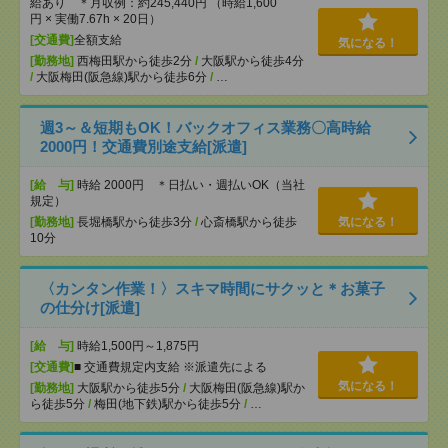
給あり ＊月収例：約245,440円 （時給1,600
円 × 実働7.67h × 20日）
[交通費]
全額支給
気になる！
[勤務地]
西梅田駅から徒歩2分
/
大阪駅から徒歩4分
/
大阪梅田(阪急線)駅から徒歩6分
/
…
週3～＆短期もOK！バックオフィス業務〇高時給
2000円！交通費別途支給[派遣]
[給 与]
時給 2000円 ＊日払い・週払いOK（当社
規定）
[勤務地]
長堀橋駅から徒歩3分
/
心斎橋駅から徒歩
気になる！
10分
〈カンタン作業！〉スキマ時間にサクッと＊お菓子
の仕分け[派遣]
[給 与]
時給1,500円～1,875円
[交通費]
■ 交通費規定内支給 ※派遣先による
気になる！
[勤務地]
大阪駅から徒歩5分
/
大阪梅田(阪急線)駅か
ら徒歩5分
/
梅田(地下鉄)駅から徒歩5分
/
…