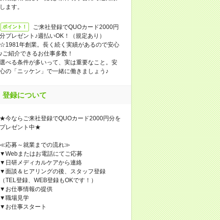
します。
ご来社登録でQUOカード2000円
ポイント！
分プレゼント♪週払いOK！（規定あり）
☆1981年創業。長く続く実績があるので安心
♪ご紹介できるお仕事多数！
選べる条件が多いって、実は重要なこと。安
心の「ニッケン」で一緒に働きましょう♪
登録について
★今ならご来社登録でQUOカード2000円分を
プレゼント中★
≪応募～就業までの流れ≫
▼Webまたはお電話にてご応募
▼日研メディカルケアから連絡
▼面談＆ヒアリングの後、スタッフ登録
（TEL登録、WEB登録もOKです！）
▼お仕事情報の提供
▼職場見学
▼お仕事スタート