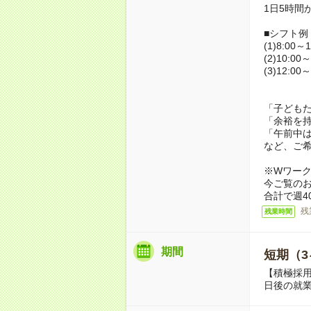
1日5時間
■シフト例
(1)8:00～1
(2)10:00～
(3)12:00～
「子ども
「余裕を
「午前中
など、ご
※Wワー
今ご覧の
合計で週4
残
残業時間
期間
短期（3
【積極採用
日後の就