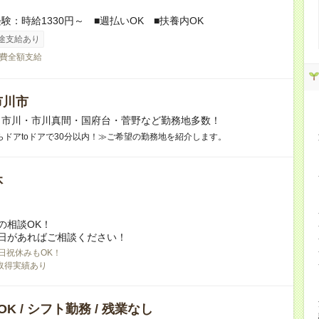
験：時給1330円～ ■週払いOK ■扶養内OK
途支給あり
費全額支給
市川市
】市川・市川真間・国府台・菅野など勤務地多数！
らドアtoドアで30分以内！≫ご希望の勤務地を紹介します。
休
の相談OK！
日があればご相談ください！
日祝休みもOK！
取得実績あり
K / シフト勤務 / 残業なし