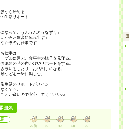
経験から始める
での生活サポート！
手になって、うんうんとうなずく」
いいからお散歩に連れ出す」
派な介護のお仕事です！
なお仕事は…
テーブルに運ぶ、食事中の様子を見守る。
やお風呂の時の声かけやサポートをする。
付き添いをしたり、お話相手になる。
運動などを一緒に楽しむ。
日常生活のサポートがメイン！
えなくても、
ることが多いので安心してくださいね！
雰囲気
層
20代
30
40
50
60