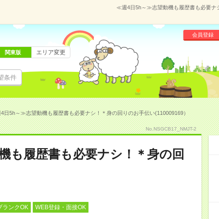
≪週4日5h～≫志望動機も履歴書も必要ナシ
会員登録
エリア変更
関東版
望条件
4日5h～≫志望動機も履歴書も必要ナシ！＊身の回りのお手伝い(110009169）
No.NSGCB17_NMJT-2
動機も履歴書も必要ナシ！＊身の回
ブランクOK
WEB登録・面接OK