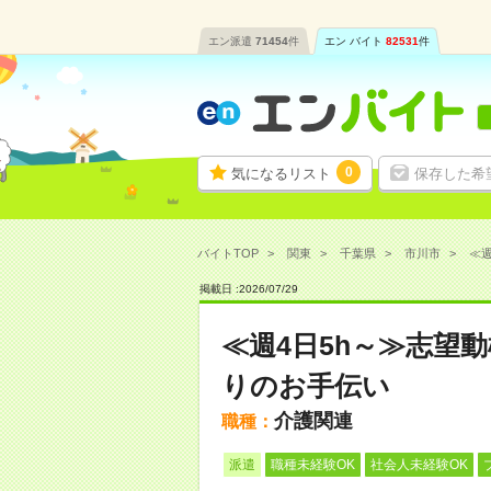
エン派遣
71454
件
エン バイト
82531
件
0
気になるリスト
保存した希
バイトTOP
関東
千葉県
市川市
≪週
掲載日 :
2026
/
07
/
29
≪週4日5h～≫志望
りのお手伝い
介護関連
職種：
派遣
職種未経験OK
社会人未経験OK