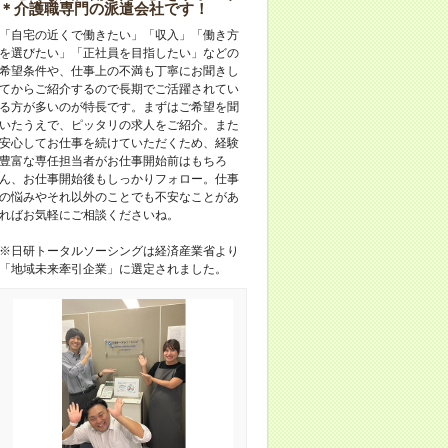
＊介護職専門の派遣会社です！
「自宅の近くで働きたい」「収入」「働き方
を選びたい」「正社員を目指したい」などの
希望条件や、仕事上の不満も丁寧にお聞きし
てからご紹介するので長期でご活躍されてい
る方が多いのが特長です。まずはご希望を聞
いたうえで、ピッタリの求人をご紹介。また
安心してお仕事を続けていただくため、経験
豊富な専任担当者がお仕事開始前はもちろ
ん、お仕事開始後もしっかりフォロー。仕事
の悩みやそれ以外のことでも不安なことがあ
ればお気軽にご相談くださいね。
※日研トータルソーシングは経済産業省より
「地域未来牽引企業」に選定されました。