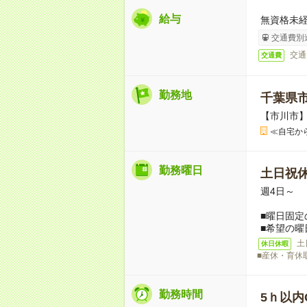
給与
無資格未経
交通費別
交通
交通費
勤務地
千葉県
【市川市
≪自宅か
勤務曜日
土日祝
週4日～
■曜日固定
■希望の曜
土
休日休暇
■産休・育休
勤務時間
5ｈ以内O