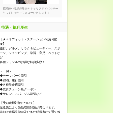
看護師や現場経験者がキャリアアドバイザー
としてしっかりフォローいたします！
待遇・福利厚生
【★ベネフィット・ステーション利用可能
★】
旅行、グルメ、リラク＆ビューティー、スポ
ーツ、ショッピング、学習、育児、ペットな
ど
各種ジャンルのお得な特典多数！
＜一例＞
◆テーマパーク割引
◆宿泊、旅行割引
◆各種飲食店割引
◆飲食チェーン店クーポン
◆サロン、スパ、ジム割引など
【受動喫煙対策について】
派遣先により受動喫煙対策が異なります。
詳細は職場見学時及び条件明示書にて通知致