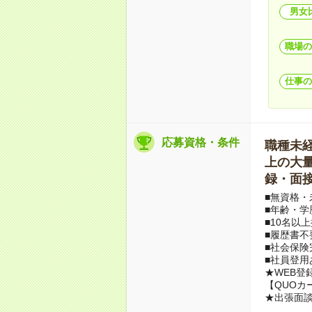
男女
職場の
仕事の
応募資格・条件
職種未経験
上の大量募
録・面接
■無資格・
■年齢・学
■10名以
■履歴書不
■社会保険
■社員登用
★WEB登
【QUOカ
★出張面