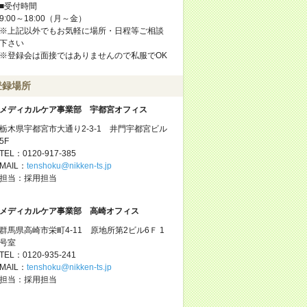
■受付時間
9:00～18:00（月～金）
※上記以外でもお気軽に場所・日程等ご相談
下さい
※登録会は面接ではありませんので私服でOK
登録場所
メディカルケア事業部 宇都宮オフィス
栃木県宇都宮市大通り2-3-1 井門宇都宮ビル
5F
TEL：0120-917-385
MAIL：
tenshoku@nikken-ts.jp
担当：採用担当
メディカルケア事業部 高崎オフィス
群馬県高崎市栄町4-11 原地所第2ビル6Ｆ 1
号室
TEL：0120-935-241
MAIL：
tenshoku@nikken-ts.jp
担当：採用担当