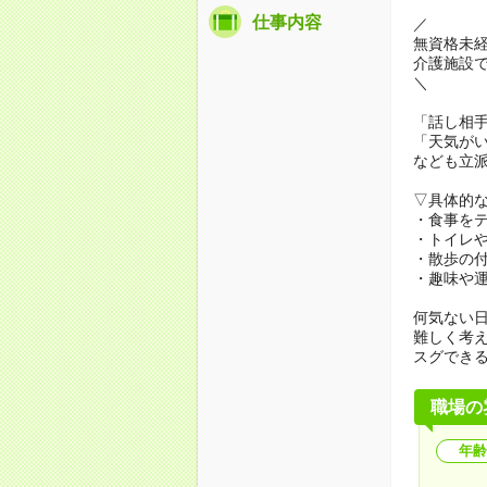
仕事内容
／
無資格未
介護施設
＼
「話し相
「天気が
なども立
▽具体的
・食事を
・トイレ
・散歩の
・趣味や
何気ない
難しく考
スグでき
職場の
年齢