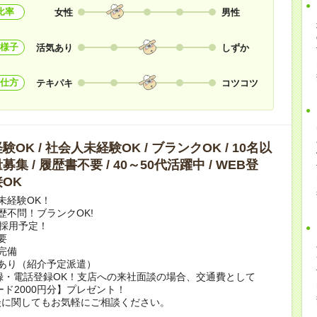
比率
女性
男性
様子
活気あり
しずか
仕方
テキパキ
コツコツ
OK / 社会人未経験OK / ブランクOK / 10名以
集 / 履歴書不要 / 40～50代活躍中 / WEB登
OK
未経験OK！
歴不問！ブランクOK!
上採用予定！
要
完備
あり（紹介予定派遣）
録・電話登録OK！支店への来社面談の場合、交通費として
ード2000円分】プレゼント！
談に関してもお気軽にご相談ください。