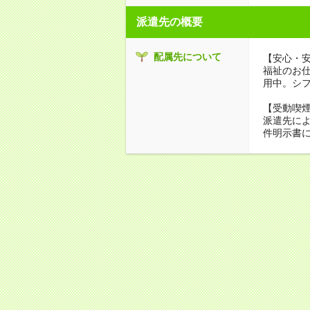
派遣先の概要
配属先について
【安心・
福祉のお
用中。シ
【受動喫
派遣先に
件明示書