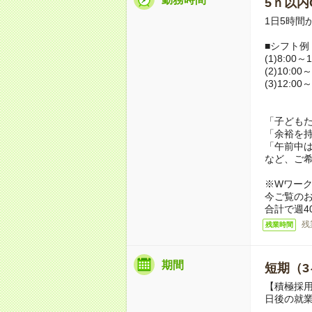
5ｈ以内O
1日5時間
■シフト例
(1)8:00～1
(2)10:00～
(3)12:00～
「子ども
「余裕を
「午前中
など、ご
※Wワー
今ご覧の
合計で週4
残
残業時間
期間
短期（3
【積極採用
日後の就