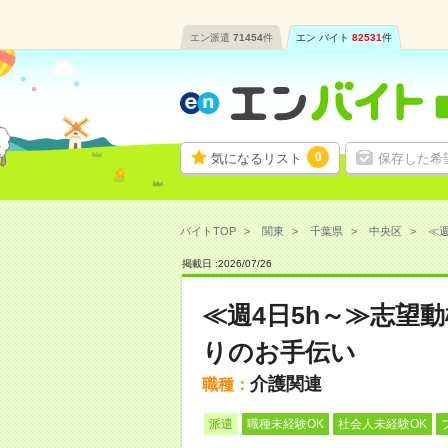
エン派遣
71454
件
エン バイト
82531
件
0
気になるリスト
保存した希
バイトTOP
関東
千葉県
中央区
≪週
掲載日 :
2026
/
07
/
26
≪週4日5h～≫志望
りのお手伝い
介護関連
職種：
派遣
職種未経験OK
社会人未経験OK