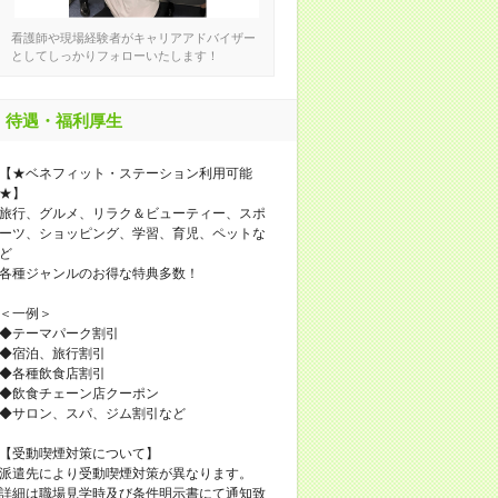
看護師や現場経験者がキャリアアドバイザー
としてしっかりフォローいたします！
待遇・福利厚生
【★ベネフィット・ステーション利用可能
★】
旅行、グルメ、リラク＆ビューティー、スポ
ーツ、ショッピング、学習、育児、ペットな
ど
各種ジャンルのお得な特典多数！
＜一例＞
◆テーマパーク割引
◆宿泊、旅行割引
◆各種飲食店割引
◆飲食チェーン店クーポン
◆サロン、スパ、ジム割引など
【受動喫煙対策について】
派遣先により受動喫煙対策が異なります。
詳細は職場見学時及び条件明示書にて通知致