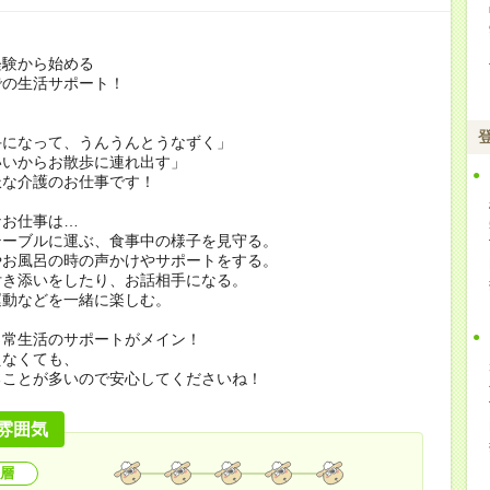
経験から始める
での生活サポート！
手になって、うんうんとうなずく」
いいからお散歩に連れ出す」
派な介護のお仕事です！
なお仕事は…
テーブルに運ぶ、食事中の様子を見守る。
やお風呂の時の声かけやサポートをする。
付き添いをしたり、お話相手になる。
運動などを一緒に楽しむ。
日常生活のサポートがメイン！
えなくても、
ることが多いので安心してくださいね！
雰囲気
層