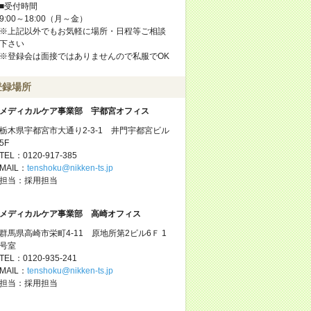
■受付時間
9:00～18:00（月～金）
※上記以外でもお気軽に場所・日程等ご相談
下さい
※登録会は面接ではありませんので私服でOK
登録場所
メディカルケア事業部 宇都宮オフィス
栃木県宇都宮市大通り2-3-1 井門宇都宮ビル
5F
TEL：0120-917-385
MAIL：
tenshoku@nikken-ts.jp
担当：採用担当
メディカルケア事業部 高崎オフィス
群馬県高崎市栄町4-11 原地所第2ビル6Ｆ 1
号室
TEL：0120-935-241
MAIL：
tenshoku@nikken-ts.jp
担当：採用担当