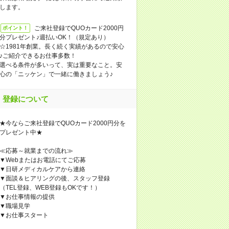
します。
ご来社登録でQUOカード2000円
ポイント！
分プレゼント♪週払いOK！（規定あり）
☆1981年創業。長く続く実績があるので安心
♪ご紹介できるお仕事多数！
選べる条件が多いって、実は重要なこと。安
心の「ニッケン」で一緒に働きましょう♪
登録について
★今ならご来社登録でQUOカード2000円分を
プレゼント中★
≪応募～就業までの流れ≫
▼Webまたはお電話にてご応募
▼日研メディカルケアから連絡
▼面談＆ヒアリングの後、スタッフ登録
（TEL登録、WEB登録もOKです！）
▼お仕事情報の提供
▼職場見学
▼お仕事スタート