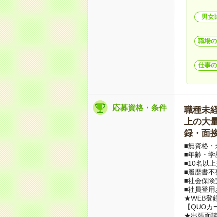
男女
職場の
仕事の
応募資格・条件
職種未経験
上の大量募
録・面接
■無資格・
■年齢・学
■10名以
■履歴書不
■社会保険
■社員登用
★WEB登
【QUOカ
★出張面