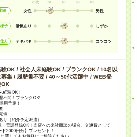
20代
30
40
50
60
比率
女性
男性
様子
活気あり
しずか
仕方
テキパキ
コツコツ
OK / 社会人未経験OK / ブランクOK / 10名以
集 / 履歴書不要 / 40～50代活躍中 / WEB登
OK
未経験OK！
歴不問！ブランクOK!
上採用予定！
要
完備
あり（紹介予定派遣）
録・電話登録OK！支店への来社面談の場合、交通費として
ード2000円分】プレゼント！
談に関してもお気軽にご相談ください。