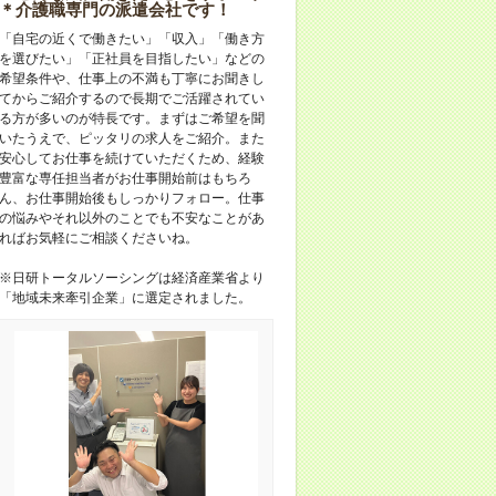
＊介護職専門の派遣会社です！
「自宅の近くで働きたい」「収入」「働き方
を選びたい」「正社員を目指したい」などの
希望条件や、仕事上の不満も丁寧にお聞きし
てからご紹介するので長期でご活躍されてい
る方が多いのが特長です。まずはご希望を聞
いたうえで、ピッタリの求人をご紹介。また
安心してお仕事を続けていただくため、経験
豊富な専任担当者がお仕事開始前はもちろ
ん、お仕事開始後もしっかりフォロー。仕事
の悩みやそれ以外のことでも不安なことがあ
ればお気軽にご相談くださいね。
※日研トータルソーシングは経済産業省より
「地域未来牽引企業」に選定されました。