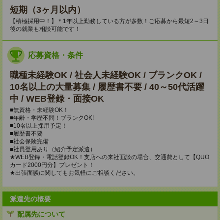
短期（3ヶ月以内）
【積極採用中！】＊1年以上勤務している方が多数！ご応募から最短2～3日
後の就業も相談可能です！
応募資格・条件
職種未経験OK / 社会人未経験OK / ブランクOK /
10名以上の大量募集 / 履歴書不要 / 40～50代活躍
中 / WEB登録・面接OK
■無資格・未経験OK！
■年齢・学歴不問！ブランクOK!
■10名以上採用予定！
■履歴書不要
■社会保険完備
■社員登用あり（紹介予定派遣）
★WEB登録・電話登録OK！支店への来社面談の場合、交通費として【QUO
カード2000円分】プレゼント！
★出張面談に関してもお気軽にご相談ください。
派遣先の概要
配属先について