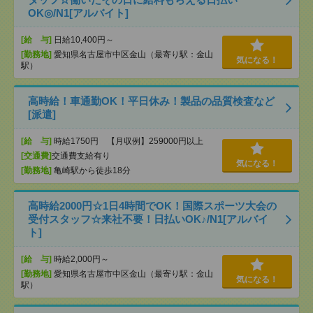
OK◎/N1[アルバイト]
[給 与]
日給10,400円～
[勤務地]
愛知県名古屋市中区金山（最寄り駅：金山
気になる！
駅）
高時給！車通勤OK！平日休み！製品の品質検査など
[派遣]
[給 与]
時給1750円 【月収例】259000円以上
[交通費]
交通費支給有り
気になる！
[勤務地]
亀崎駅から徒歩18分
高時給2000円☆1日4時間でOK！国際スポーツ大会の
受付スタッフ☆来社不要！日払いOK♪/N1[アルバイ
ト]
[給 与]
時給2,000円～
[勤務地]
愛知県名古屋市中区金山（最寄り駅：金山
気になる！
駅）