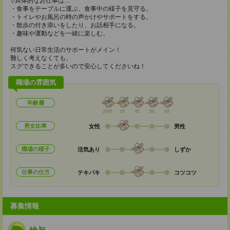
▽具体的なお仕事は…
・食事をテーブルに運ぶ、食事中の様子を見守る。
・トイレやお風呂の時の声かけやサポートをする。
・散歩の付き添いをしたり、お話相手になる。
・趣味や運動などを一緒に楽しむ。
何気ない日常生活のサポートがメイン！
難しく考えなくても、
スグできることが多いので安心してくださいね！
職場の雰囲気
年齢層
20代
30
40
50
60
男女比率
女性
男性
職場の様子
活気あり
しずか
仕事の仕方
テキパキ
コツコツ
募集情報