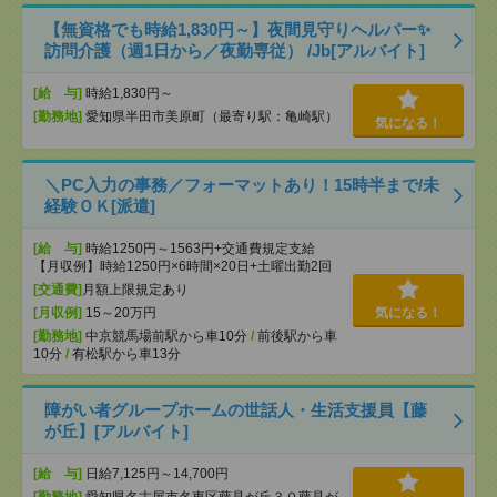
【無資格でも時給1,830円～】夜間見守りヘルパー✨
訪問介護（週1日から／夜勤専従） /Jb[アルバイト]
[給 与]
時給1,830円～
[勤務地]
愛知県半田市美原町（最寄り駅：亀崎駅）
気になる！
＼PC入力の事務／フォーマットあり！15時半まで/未
経験ＯＫ[派遣]
[給 与]
時給1250円～1563円+交通費規定支給
【月収例】時給1250円×6時間×20日+土曜出勤2回
[交通費]
月額上限規定あり
[月収例]
15～20万円
気になる！
[勤務地]
中京競馬場前駅から車10分
/
前後駅から車
10分
/
有松駅から車13分
障がい者グループホームの世話人・生活支援員【藤
が丘】[アルバイト]
[給 与]
日給7,125円～14,700円