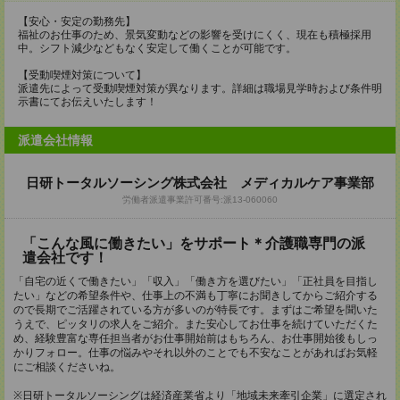
【安心・安定の勤務先】
福祉のお仕事のため、景気変動などの影響を受けにくく、現在も積極採用
中。シフト減少などもなく安定して働くことが可能です。
【受動喫煙対策について】
派遣先によって受動喫煙対策が異なります。詳細は職場見学時および条件明
示書にてお伝えいたします！
派遣会社情報
日研トータルソーシング株式会社 メディカルケア事業部
労働者派遣事業許可番号:派13-060060
「こんな風に働きたい」をサポート＊介護職専門の派
遣会社です！
「自宅の近くで働きたい」「収入」「働き方を選びたい」「正社員を目指し
たい」などの希望条件や、仕事上の不満も丁寧にお聞きしてからご紹介する
ので長期でご活躍されている方が多いのが特長です。まずはご希望を聞いた
うえで、ピッタリの求人をご紹介。また安心してお仕事を続けていただくた
め、経験豊富な専任担当者がお仕事開始前はもちろん、お仕事開始後もしっ
かりフォロー。仕事の悩みやそれ以外のことでも不安なことがあればお気軽
にご相談くださいね。
※日研トータルソーシングは経済産業省より「地域未来牽引企業」に選定され