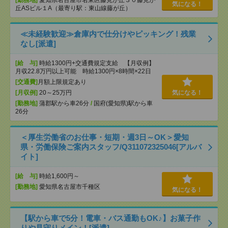
[勤務地]
愛知県名古屋市名東区藤見が丘３０藤見が
気になる！
丘ASビル１A（最寄り駅：東山線藤が丘）
≪未経験歓迎≫倉庫内で仕分けやピッキング！残業
なし[派遣]
[給 与]
時給1300円+交通費規定支給 【月収例】
月収22.8万円以上可能 時給1300円×8時間×22日
[交通費]
月額上限規定あり
[月収例]
20～25万円
気になる！
[勤務地]
蒲郡駅から車26分
/
国府(愛知県)駅から車
26分
＜厚生労働省のお仕事・短期・週3日～OK＞愛知
県・労働保険ご案内スタッフ/Q311072325046[アルバ
イト]
[給 与]
時給1,600円～
[勤務地]
愛知県名古屋市千種区
気になる！
【駅から車で5分！電車・バス通勤もOK♪】お菓子作
りや見守りメイン！[派遣]