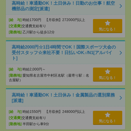
高時給！車通勤OK！土日休み！日勤のお仕事！航空
機部品の測定[派遣]
[給 与]
時給1700円 【月収例】272000円以上
[交通費]
交通費支給有り
気になる！
[勤務地]
乙川駅から徒歩12分
高時給2000円☆1日4時間でOK！国際スポーツ大会の
受付スタッフ☆来社不要！日払いOK♪/N1[アルバイ
ト]
[給 与]
時給2,000円～
[勤務地]
愛知県名古屋市中村区名駅（最寄り駅：名
気になる！
古屋駅）
高時給！車通勤OK！土日休み！金属製品の選別業務
[派遣]
[給 与]
時給1550円 【月収例】248000円以上
[交通費]
交通費支給有り
気になる！
[勤務地]
半田駅から車9分