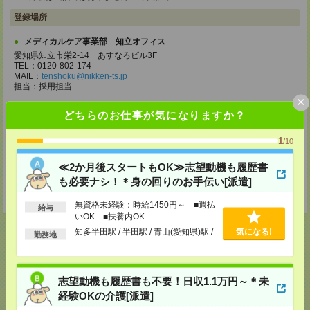
登録場所
メディカルケア事業部 知立オフィス
愛知県知立市栄2-14 あすなろビル3F
TEL：0120-802-174
MAIL：
tenshoku@nikken-ts.jp
担当：採用担当
×
メディカルケア事業部 名古屋オフィス
どちらのお仕事が気になりますか？
愛知県名古屋市西区牛島町2-5 TOMITA.BLD 4階
TEL：0120-455-091
1
/10
MAIL：
tenshoku@nikken-ts.jp
担当：採用担当
≪2か月後スタートもOK≫志望動機も履歴書
登録交通費
も必要ナシ！＊身の回りのお手伝い[派遣]
★今ならご来社登録でQUOカード2000円分をプレゼント中★
無資格未経験：時給1450円～ ■週払
給与
いOK ■扶養内OK
知多半田駅 / 半田駅 / 青山(愛知県)駅 /
気になる!
勤務地
…
応募ページへ
志望動機も履歴書も不要！日収1.1万円～＊未
経験OKの介護[派遣]