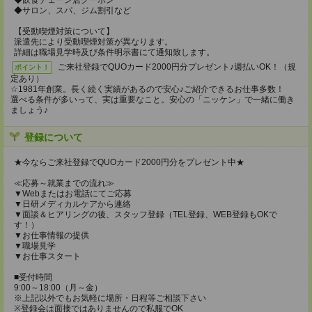
◆飲食チェーン店クーポン
◆サロン、スパ、ジム割引など
【受動喫煙対策について】
派遣先により受動喫煙対策が異なります。
詳細は職場見学時及び条件明示書にて通知致します。
ご来社登録でQUOカード2000円分プレゼント♪週払いOK！（規
ポイント！
定あり）
☆1981年創業。長く続く実績があるので安心♪ご紹介できるお仕事多数！
選べる条件が多いって、実は重要なこと。安心の「ニッケン」で一緒に働き
ましょう♪
登録について
★今ならご来社登録でQUOカード2000円分をプレゼント中★
≪応募～就業までの流れ≫
▼Webまたはお電話にてご応募
▼日研メディカルケアから連絡
▼面談＆ヒアリングの後、スタッフ登録（TEL登録、WEB登録もOKで
す！）
▼お仕事情報の提供
▼職場見学
▼お仕事スタート
■受付時間
9:00～18:00（月～金）
※上記以外でもお気軽に場所・日程等ご相談下さい
※登録会は面接ではありませんので私服でOK