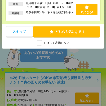
気になる！
電話応募
無資格未経験：時給1450円～ ■週払
給与
いOK ■扶養内OK ■日収1万1600円
以上
知多半田駅 / 半田駅 / 青山(愛知県)駅 /
気になる!
勤務地
…
メール
LINE
で送る
で送る
スキップ
どちらも気になる！
シェア
ツイート
ブックマーク
しばらく表示しない
あなたの閲覧履歴からの
おすすめ
≪2か月後スタートもOK≫志望動機も履歴書も必要
ナシ！＊身の回りのお手伝い[派遣]
[給 与]
無資格未経験：時給1450円～ ■週払い
OK ■扶養内OK
[交通費]
交通費全額支給
気になる！
[勤務地]
知多半田駅
/
半田駅
/
青山(愛知県)駅
/
…