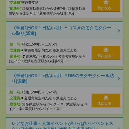
[交通費]
交通費支給
気になる！
[勤務地]
瑞穂運動場東駅から徒歩7分
/
瑞穂運動場
西駅から徒歩10分
/
新瑞橋駅から徒歩10分
《単発1日OK！日払い可》＊コスメのモクモクシー
ル貼り[派遣]
[給 与]
時給1,500円～1,875円
[交通費]
■ 交通費規定内支給 ※派遣先による
気になる！
[勤務地]
名古屋駅から徒歩5分
/
名鉄名古屋駅から
徒歩5分
/
近鉄名古屋駅から徒歩5分
/
…
《単発1日OK！日払い可》＊DMのモクモクシール貼
り[派遣]
[給 与]
時給1,200円～1,625円
[交通費]
■ 交通費規定内支給 ※派遣先による
気になる！
[勤務地]
知多武豊駅からバイク・車
/
武豊駅からバ
イク・車
/
富貴駅からバイク・車
/
…
レアなお仕事・人気イベントがいっぱい♪イベントス
タッフ☆働いたその日に給料もらえる日払い