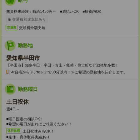
給与
無資格未経験：時給1450円～ ■週払いOK ■扶養内OK
交通費別途支給あり
交通費全額支給
交通費
勤務地
愛知県半田市
【半田市】知多半田・半田・青山・亀崎・住吉町など勤務地多数！
≪自宅からドアtoドアで30分以内！≫ご希望の勤務地を紹介します。
勤務曜日
土日祝休
週4日～
■曜日固定の相談OK！
■希望の曜日があればご相談ください！
土日祝休みもOK！
休日休暇
■産休・育休取得実績あり