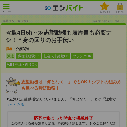
0
メニュー
気になる！
ログイン
掲載日 :2026
/
08
/
04
No.NKSTNY27_NMJT-2
≪週4日5h～≫志望動機も履歴書も必要ナ
シ！＊身の回りのお手伝い
職種：
介護関連
派遣
職種未経験OK
社会人未経験OK
ブランクOK
WEB登録・面接OK
志望動機は「何となく…」でもOK！シフトの組み方
も選べる時短勤務！
▼立派な志望動機なんていりません。「何となく…」とか「近所が
...
もっとみる
応募が集まった時点で掲載終了
この求人は応募が集まり次第、掲載終了致します。予めご理解くださ