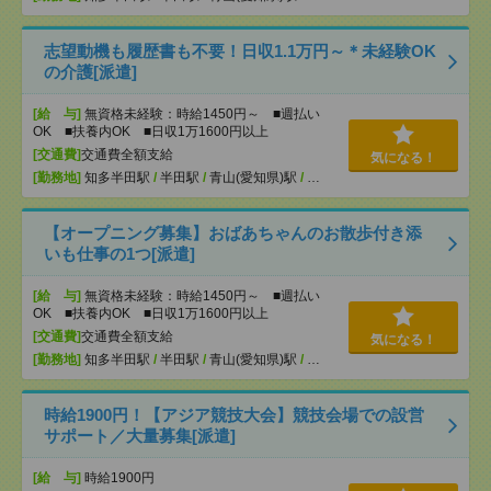
志望動機も履歴書も不要！日収1.1万円～＊未経験OK
の介護[派遣]
[給 与]
無資格未経験：時給1450円～ ■週払い
OK ■扶養内OK ■日収1万1600円以上
[交通費]
交通費全額支給
気になる！
[勤務地]
知多半田駅
/
半田駅
/
青山(愛知県)駅
/
…
【オープニング募集】おばあちゃんのお散歩付き添
いも仕事の1つ[派遣]
[給 与]
無資格未経験：時給1450円～ ■週払い
OK ■扶養内OK ■日収1万1600円以上
[交通費]
交通費全額支給
気になる！
[勤務地]
知多半田駅
/
半田駅
/
青山(愛知県)駅
/
…
時給1900円！【アジア競技大会】競技会場での設営
サポート／大量募集[派遣]
[給 与]
時給1900円