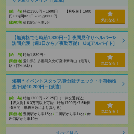
[給 与]
時給1300円～1600円 【月収例】1600
円×8時間×21日＝26万8800円
気になる！
[勤務地]
蒲郡駅から車5分
【無資格でも時給1,830円～】夜間見守りヘルパー✨
訪問介護（週1日から／夜勤専従） /Jb[アルバイト]
[給 与]
時給1,830円～
[勤務地]
愛知県知多郡阿久比町宮津新海山（最寄り
気になる！
駅：阿久比駅）
短期＊イベントスタッフ/身分証チェック・手荷物検
査/日給10,200円～[派遣]
[給 与]
時給1700円～2125円（一律交通費込）
【収入例】6.3万円以上可能 時給1700円×7.5時間
×5日間（勤務日数により異なる）
気になる！
[勤務地]
豊橋駅から車15分
/
二川駅から車14分
/
赤
岩口駅から車10分
すべて見る