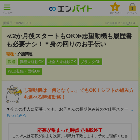
0
メニュー
気になる！
ログイン
掲載日 :2026
/
08
/
01
No.NTTHKKO1_SDJT
≪2か月後スタートもOK≫志望動機も履歴書
も必要ナシ！＊身の回りのお手伝い
職種：
介護関連
派遣
職種未経験OK
社会人未経験OK
ブランクOK
WEB登録・面接OK
志望動機は「何となく…」でもOK！シフトの組み方
も選べる時短勤務！
▼今この求人に応募しても、お子さんの長期休み後のお仕事スター
...
もっとみる
応募が集まった時点で掲載終了
この求人は応募が集まり次第、掲載終了致します。予めご理解くださ