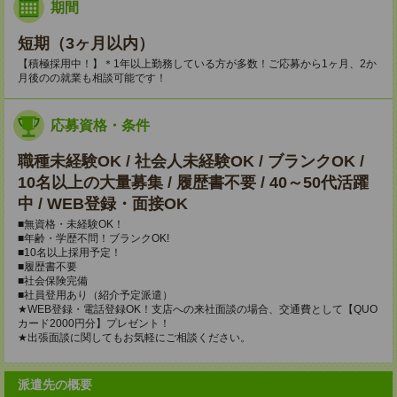
期間
短期（3ヶ月以内）
【積極採用中！】＊1年以上勤務している方が多数！ご応募から1ヶ月、2か
月後のの就業も相談可能です！
応募資格・条件
職種未経験OK / 社会人未経験OK / ブランクOK /
10名以上の大量募集 / 履歴書不要 / 40～50代活躍
中 / WEB登録・面接OK
■無資格・未経験OK！
■年齢・学歴不問！ブランクOK!
■10名以上採用予定！
■履歴書不要
■社会保険完備
■社員登用あり（紹介予定派遣）
★WEB登録・電話登録OK！支店への来社面談の場合、交通費として【QUO
カード2000円分】プレゼント！
★出張面談に関してもお気軽にご相談ください。
派遣先の概要