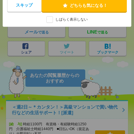
スキップ
どちらも気になる！
気になる！
電話応募
しばらく表示しない
メール
LINE
で送る
で送る
シェア
ツイート
ブックマーク
あなたの閲覧履歴からの
おすすめ
＜週2日～＊カンタン！＞高級マンションで買い物代
行などの生活サポート！[派遣]
[給 与]
時給1100円 有資格・有経験時給1250
円 介護福祉士時給1440円 ■日払いOK（規定あ
り）※即日払い不可