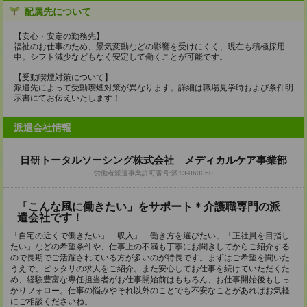
配属先について
【安心・安定の勤務先】
福祉のお仕事のため、景気変動などの影響を受けにくく、現在も積極採用
中。シフト減少などもなく安定して働くことが可能です。
【受動喫煙対策について】
派遣先によって受動喫煙対策が異なります。詳細は職場見学時および条件明
示書にてお伝えいたします！
派遣会社情報
日研トータルソーシング株式会社 メディカルケア事業部
労働者派遣事業許可番号:派13-060060
「こんな風に働きたい」をサポート＊介護職専門の派
遣会社です！
「自宅の近くで働きたい」「収入」「働き方を選びたい」「正社員を目指し
たい」などの希望条件や、仕事上の不満も丁寧にお聞きしてからご紹介する
ので長期でご活躍されている方が多いのが特長です。まずはご希望を聞いた
うえで、ピッタリの求人をご紹介。また安心してお仕事を続けていただくた
め、経験豊富な専任担当者がお仕事開始前はもちろん、お仕事開始後もしっ
かりフォロー。仕事の悩みやそれ以外のことでも不安なことがあればお気軽
にご相談くださいね。