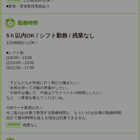
土日祝休みもOK！
■産休・育休取得実績あり
勤務時間
5ｈ以内OK / シフト勤務 / 残業なし
1日5時間からOK！
■シフト例
(1)8:00～13:00
(2)10:00～15:00
(3)12:00～17:00
「子どもたちが学校に行く間だけ働きたい」
「余裕を持って夕飯の準備がしたい」
「午前中は働いて、午後はプライベートの時間にしたい」
など、ご希望を教えてくださいね。
※Wワーク希望の方へ
今ご覧のお仕事で希望する勤務時間と、もう1つのお仕事の勤務時間。
合計で週40時間を超える場合は応募できません。
残業なし
残業時間