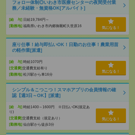
フォロー体制◎いわき市医療センターの夜間受付業
務／未経験・無資格OK[アルバイト]
[給 与]
日給19,784円～
[勤務地]
福島県いわき市内郷御厩町久世原16
気になる！
座り仕事！給与即払いOK！日勤のお仕事！農業用苗
の軽作業[派遣]
[給 与]
時給1070円
[交通費]
交通費支給有り
気になる！
[勤務地]
松川駅から車16分
シンプル＆こつこつ！スマホアプリの会員情報の確
認【週3日～OK】[派遣]
[給 与]
時給1400～1600円 ※日払いOK(規定あ
り)
[交通費]
交通費支給（規定あり）
気になる！
[勤務地]
仙台駅から徒歩3分