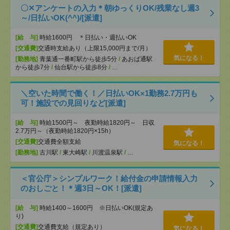
〇✕アンケートの入力＊朝ゆっくりOK/残業なし週3
～/日払いOK(^^)/[派遣]
[給 与]
時給1600円 ＊日払い・週払いOK
[交通費]
交通時支給あり（上限15,000円まで/月）
気になる！
[勤務地]
青葉通一番町駅から徒歩5分
/
あおば通駅
から徒歩7分
/
仙台駅から徒歩8分
/
…
＼空いた時間で働く！／日払いOK×1勤務2.7万円も
可！施設での見回りなど[派遣]
[給 与]
時給1500円～ 夜勤時給1820円～ 日収
2.7万円～（夜勤時給1820円×15h）
[交通費]
交通費全額支給
気になる！
[勤務地]
古川駅
/
東大崎駅
/
川渡温泉駅
/
…
＜官公庁＞シンプルワーク！給付金の申請情報入力
のおしごと！＊週3日～OK！[派遣]
[給 与]
時給1400～1600円 ※日払いOK(規定あ
り)
[交通費]
交通費支給（規定あり）
気になる！