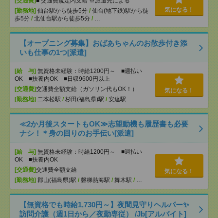
[交通費]
■ 交通費規定内支給 ※派遣先による
気になる！
[勤務地]
仙台駅から徒歩5分
/
仙台(地下鉄)駅から徒
歩5分
/
北仙台駅から徒歩5分
/
…
【オープニング募集】おばあちゃんのお散歩付き添
いも仕事の1つ[派遣]
[給 与]
無資格未経験：時給1200円～ ■週払い
OK ■扶養内OK ■日収9600円以上
[交通費]
交通費全額支給（ガソリン代もOK！）
気になる！
[勤務地]
二本松駅
/
杉田(福島県)駅
/
安達駅
≪2か月後スタートもOK≫志望動機も履歴書も必要
ナシ！＊身の回りのお手伝い[派遣]
[給 与]
無資格未経験：時給1200円～ ■週払い
OK ■扶養内OK
[交通費]
交通費全額支給
気になる！
[勤務地]
郡山(福島県)駅
/
磐梯熱海駅
/
舞木駅
/
…
【無資格でも時給1,730円～】夜間見守りヘルパー✨
訪問介護（週1日から／夜勤専従） /Jb[アルバイト]