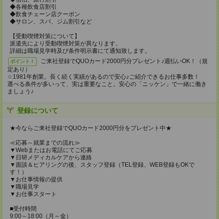
◆各種飲食店割引
◆飲食チェーン店クーポン
◆サロン、スパ、ジム割引など
【受動喫煙対策について】
派遣先により受動喫煙対策が異なります。
詳細は職場見学時及び条件明示書にて通知致します。
ご来社登録でQUOカード2000円分プレゼント♪週払いOK！（規
ポイント！
定あり）
☆1981年創業。長く続く実績があるので安心♪ご紹介できるお仕事多数！
選べる条件が多いって、実は重要なこと。安心の「ニッケン」で一緒に働き
ましょう♪
登録について
★今ならご来社登録でQUOカード2000円分をプレゼント中★
≪応募～就業までの流れ≫
▼Webまたはお電話にてご応募
▼日研メディカルケアから連絡
▼面談＆ヒアリングの後、スタッフ登録（TEL登録、WEB登録もOKで
す！）
▼お仕事情報の提供
▼職場見学
▼お仕事スタート
■受付時間
9:00～18:00（月～金）