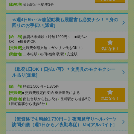
[勤務地]
仙台駅から徒歩3分
≪週4日5h～≫志望動機も履歴書も必要ナシ！＊身の
回りのお手伝い[派遣]
[給 与]
無資格未経験：時給1200円～ ■週払い
OK ■扶養内OK
[交通費]
交通費全額支給（ガソリン代もOK！）
気になる！
[勤務地]
二本松駅
/
杉田(福島県)駅
/
安達駅
《単発1日OK！日払い可》＊文房具のモクモクシー
ル貼り[派遣]
[給 与]
時給1,500円～1,875円
[交通費]
■ 交通費規定内支給 ※派遣先による
気になる！
[勤務地]
南仙台駅から徒歩5分
/
長町駅から徒歩5分
/
長町南駅から徒歩5分
/
…
【無資格でも時給1,730円～】夜間見守りヘルパー✨
訪問介護（週1日から／夜勤専従） /Jb[アルバイト]