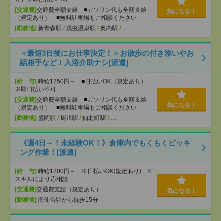
[交通費]
交通費全額支給 ■ガソリン代も全額支給
気になる！
（規定あり） ■無料駐車場もご相談ください
[勤務地]
新青森駅
/
浅虫温泉駅
/
奥内駅
/
…
＜最短3日後にお仕事決定！＞お散歩の付き添いやお
話相手など！入浴介助ナシ[派遣]
[給 与]
時給1250円～ ■日払いOK（規定あり）
※即日払い不可
[交通費]
交通費全額支給 ■ガソリン代も全額支給
気になる！
（規定あり） ■無料駐車場もご相談ください
[勤務地]
盛岡駅
/
厨川駅
/
仙北町駅
/
…
《週4日～！未経験OK！》倉庫内でもくもくピッキ
ング作業！[派遣]
[給 与]
時給1200円～ ※日払いOK(規定あり) ※
スキルにより応相談
[交通費]
交通費支給（規定あり）
気になる！
[勤務地]
南仙台駅から徒歩15分