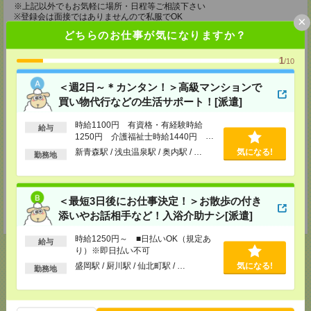
※上記以外でもお気軽に場所・日程等ご相談下さい
※登録会は面接ではありませんので私服でOK
×
どちらのお仕事が気になりますか？
登録場所
1
/10
メディカルケア事業部 仙台オフィス
宮城県仙台市青葉区本町1-2-20 KDX仙台ビル4F
＜週2日～＊カンタン！＞高級マンションで
TEL：0120-802-179
MAIL：
tenshoku@nikken-ts.jp
買い物代行などの生活サポート！[派遣]
担当：採用担当
時給1100円 有資格・有経験時給
メディカルケア事業部 郡山オフィス
給与
1250円 介護福祉士時給1440円 ■
福島県郡山市西ノ内二丁目12番8号 古川ビル
日払いOK（規定あり）※即日払い不
新青森駅 / 浅虫温泉駅 / 奥内駅 / …
気になる!
TEL：0120-992-518
勤務地
可
MAIL：
tenshoku@nikken-ts.jp
担当：採用担当
登録交通費
＜最短3日後にお仕事決定！＞お散歩の付き
添いやお話相手など！入浴介助ナシ[派遣]
★今ならご来社登録でQUOカード2000円分をプレゼント中★
時給1250円～ ■日払いOK（規定あ
給与
り）※即日払い不可
盛岡駅 / 厨川駅 / 仙北町駅 / …
気になる!
勤務地
応募ページへ