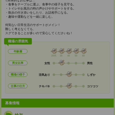
▽具体的なお仕事は…
・食事をテーブルに運ぶ、食事中の様子を見守る。
・トイレやお風呂の時の声かけやサポートをする。
・散歩の付き添いをしたり、お話相手になる。
・趣味や運動などを一緒に楽しむ。
何気ない日常生活のサポートがメイン！
難しく考えなくても、
スグできることが多いので安心してくださいね！
職場の雰囲気
年齢層
20代
30
40
50
60
男女比率
女性
男性
職場の様子
活気あり
しずか
仕事の仕方
テキパキ
コツコツ
募集情報