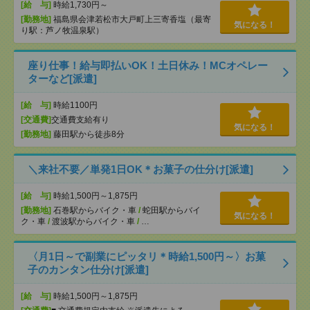
[給 与]
時給1,730円～
[勤務地]
福島県会津若松市大戸町上三寄香塩（最寄
気になる！
り駅：芦ノ牧温泉駅）
座り仕事！給与即払いOK！土日休み！MCオペレー
ターなど[派遣]
[給 与]
時給1100円
[交通費]
交通費支給有り
気になる！
[勤務地]
藤田駅から徒歩8分
＼来社不要／単発1日OK＊お菓子の仕分け[派遣]
[給 与]
時給1,500円～1,875円
[勤務地]
石巻駅からバイク・車
/
蛇田駅からバイ
気になる！
ク・車
/
渡波駅からバイク・車
/
…
〈月1日～で副業にピッタリ＊時給1,500円～〉お菓
子のカンタン仕分け[派遣]
[給 与]
時給1,500円～1,875円