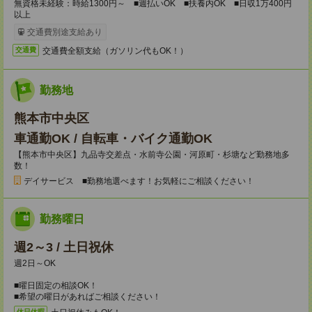
無資格未経験：時給1300円～ ■週払いOK ■扶養内OK ■日収1万400円
以上
交通費別途支給あり
交通費全額支給（ガソリン代もOK！）
交通費
勤務地
熊本市中央区
車通勤OK / 自転車・バイク通勤OK
【熊本市中央区】九品寺交差点・水前寺公園・河原町・杉塘など勤務地多
数！
デイサービス ■勤務地選べます！お気軽にご相談ください！
勤務曜日
週2～3 / 土日祝休
週2日～OK
■曜日固定の相談OK！
■希望の曜日があればご相談ください！
休日休暇