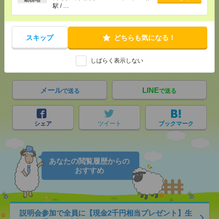
駅 / …
応募ページへ
スキップ
どちらも気になる！
気になる！
電話応募
しばらく表示しない
メール
LINE
で送る
で送る
シェア
ツイート
ブックマーク
あなたの閲覧履歴からの
おすすめ
説明会参加で全員に【現金2千円相当プレゼント】生