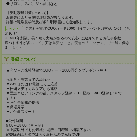
◆サロン、スパ、ジム割引など
【受動喫煙対策について】
派遣先により受動喫煙対策が異なります。
詳細は職場見学時及び条件明示書にて通知致します。
ご来社登録でQUOカード2000円分プレゼント♪週払いOK！（規
ポイント！
定あり）
☆1981年創業。長く続く実績があるので安心♪ご紹介できるお仕事多数！
選べる条件が多いって、実は重要なこと。安心の「ニッケン」で一緒に働き
ましょう♪
登録について
★今ならご来社登録でQUOカード2000円分をプレゼント中★
≪応募～就業までの流れ≫
▼Webまたはお電話にてご応募
▼日研メディカルケアから連絡
▼面談＆ヒアリングの後、スタッフ登録（TEL登録、WEB登録もOKで
す！）
▼お仕事情報の提供
▼職場見学
▼お仕事スタート
■受付時間
9:00～18:00（月～金）
※上記以外でもお気軽に場所・日程等ご相談下さい
※登録会は面接ではありませんので私服でOK