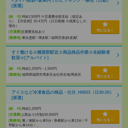
<タイパ抜群>倉庫内でのピッキング・梱包（日勤）
[派遣]
[給 与]
時給1300円 ※交通費全額支給（規定あ
り） 【月収例】20.4万円（21日勤務 ※残業なしの
場合）
気になる！
[交通費]
交通費支給あり
[勤務地]
東比恵駅
/
博多駅
/
福岡空港(鉄道)駅
すぐ働ける☆糟屋郡駅近☆商品検品作業☆未経験者
歓迎☆[アルバイト]
[給 与]
時給1,250円～1,500円
[勤務地]
福岡県福岡市博多区会社所在地/博多区
気になる！
アイスなど冷凍食品の検品・仕分_H6933（1130-20）
[派遣]
[給 与]
時給1,200円
[交通費]
上限あり(月額)30,000円
気になる！
[勤務地]
雁ノ巣駅から車5分
/
香椎駅から車13分
/
千
早駅から車14分
/
…