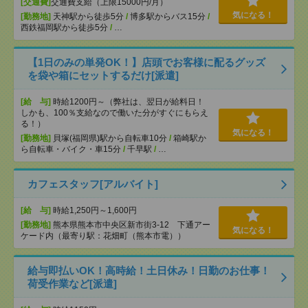
[交通費]
交通費支給（上限15000円/月）
気になる！
[勤務地]
天神駅から徒歩5分
/
博多駅からバス15分
/
西鉄福岡駅から徒歩5分
/
…
【1日のみの単発OK！】店頭でお客様に配るグッズ
を袋や箱にセットするだけ[派遣]
[給 与]
時給1200円～（弊社は、翌日が給料日！
しかも、100％支給なので働いた分がすぐにもらえ
る！）
気になる！
[勤務地]
貝塚(福岡県)駅から自転車10分
/
箱崎駅か
ら自転車・バイク・車15分
/
千早駅
/
…
カフェスタッフ[アルバイト]
[給 与]
時給1,250円～1,600円
[勤務地]
熊本県熊本市中央区新市街3-12 下通アー
気になる！
ケード内（最寄り駅：花畑町（熊本市電））
給与即払いOK！高時給！土日休み！日勤のお仕事！
荷受作業など[派遣]