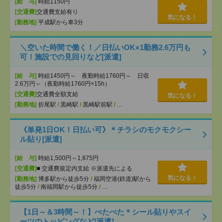
[給 与]
時給1150円
[交通費]
交通費支給有り
気になる！
[勤務地]
平成駅から車3分
＼空いた時間で働く！／日払いOK×1勤務2.6万円も
可！施設での見回りなど[派遣]
[給 与]
時給1450円～ 夜勤時給1760円～ 日収
2.6万円～（夜勤時給1760円×15h）
[交通費]
交通費全額支給
気になる！
[勤務地]
折尾駅
/
黒崎駅
/
黒崎駅前駅
/
…
《単発1日OK！日払い可》＊チラシのモクモクシー
ル貼り[派遣]
[給 与]
時給1,500円～1,875円
[交通費]
■ 交通費規定内支給 ※派遣先による
気になる！
[勤務地]
博多駅から徒歩5分
/
福岡空港(鉄道)駅から
徒歩5分
/
南福岡駅から徒歩5分
/
…
【1日～＆3時間～！】ぺたぺた＊シール貼りやスイ
ーツのトッピングなど[派遣]