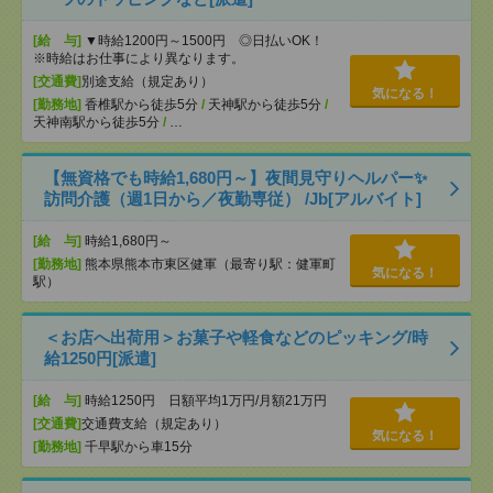
[給 与]
▼時給1200円～1500円 ◎日払いOK！
※時給はお仕事により異なります。
[交通費]
別途支給（規定あり）
気になる！
[勤務地]
香椎駅から徒歩5分
/
天神駅から徒歩5分
/
天神南駅から徒歩5分
/
…
【無資格でも時給1,680円～】夜間見守りヘルパー✨
訪問介護（週1日から／夜勤専従） /Jb[アルバイト]
[給 与]
時給1,680円～
[勤務地]
熊本県熊本市東区健軍（最寄り駅：健軍町
気になる！
駅）
＜お店へ出荷用＞お菓子や軽食などのピッキング/時
給1250円[派遣]
[給 与]
時給1250円 日額平均1万円/月額21万円
[交通費]
交通費支給（規定あり）
気になる！
[勤務地]
千早駅から車15分