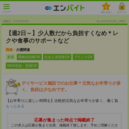
0
メニュー
気になる！
ログイン
掲載日 :2026
/
08
/
05
No.NTKOKU09_DRBT
【週2日～】少人数だから負担すくなめ＊レ
クや食事のサポートなど
職種：
介護関連
派遣
職種未経験OK
社会人未経験OK
ブランクOK
WEB登録・面接OK
デイサービス施設でのお仕事＊元気なお年寄りが多
く、負担は少なめです。
【お年寄りに楽しい時間を】比較的元気なお年寄りが多く、働く負
...
もっとみる
応募が集まった時点で掲載終了
この求人は応募が集まり次第、掲載終了致します。予めご理解くださ