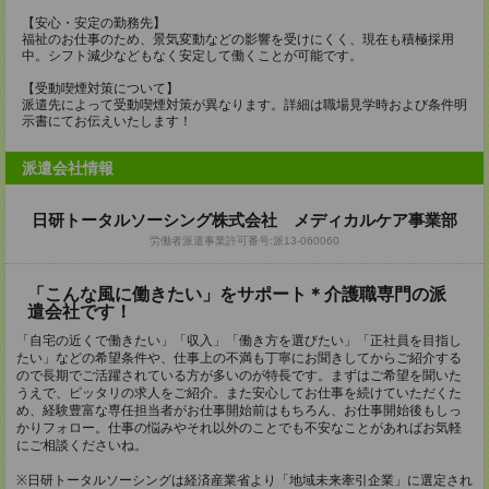
【安心・安定の勤務先】
福祉のお仕事のため、景気変動などの影響を受けにくく、現在も積極採用
中。シフト減少などもなく安定して働くことが可能です。
【受動喫煙対策について】
派遣先によって受動喫煙対策が異なります。詳細は職場見学時および条件明
示書にてお伝えいたします！
派遣会社情報
日研トータルソーシング株式会社 メディカルケア事業部
労働者派遣事業許可番号:派13-060060
「こんな風に働きたい」をサポート＊介護職専門の派
遣会社です！
「自宅の近くで働きたい」「収入」「働き方を選びたい」「正社員を目指し
たい」などの希望条件や、仕事上の不満も丁寧にお聞きしてからご紹介する
ので長期でご活躍されている方が多いのが特長です。まずはご希望を聞いた
うえで、ピッタリの求人をご紹介。また安心してお仕事を続けていただくた
め、経験豊富な専任担当者がお仕事開始前はもちろん、お仕事開始後もしっ
かりフォロー。仕事の悩みやそれ以外のことでも不安なことがあればお気軽
にご相談くださいね。
※日研トータルソーシングは経済産業省より「地域未来牽引企業」に選定され