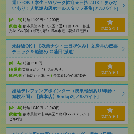
週1～OK！学生・Wワーク歓迎★日払いOK！まかな
いあり！人気焼肉店ホールスタッフ募集[アルバイト]
[給 与]
時給1,100円～1,200円
[勤務地]
熊本県熊本市中央区下通1丁目9-20 銀座
気になる！
光琳ビル2階（最寄り駅：熊本市電、花畑町電停）
未経験OK！【残業ナシ・土日祝休み】文房具の伝票
チェック＆箱詰め ＠蒲田[派遣]
[給 与]
時給1210円
[交通費]
実費支給／当社規定あり。
気になる！
[勤務地]
伊賀駅から車5分
/
長者原駅から車10分
婚活テレフォンアポインター（成果報酬あり/年齢・
経験不問）【熊本店】/kmtap2[アルバイト]
[給 与]
時給1,040円～1,040円
[勤務地]
熊本県熊本市中央区辛島町6-2 ペアレント
気になる！
ビル6階