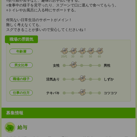
○折り紙や習字など、趣味のお手伝いをする。
○食事中の様子を見守ったり、スプーンで口に運んで食べてもらう。
○トイレやお風呂に入る時にサポートする。
何気ない日常生活のサポートがメイン！
難しく考えなくても、
スグできることが多いので安心してくださいね！
職場の雰囲気
年齢層
20代
30
40
50
60
男女比率
女性
男性
職場の様子
活気あり
しずか
仕事の仕方
テキパキ
コツコツ
募集情報
給与