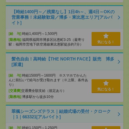
【時給1400円～／残業なし】1日4h～、週4日～OKの
営業事務！未経験歓迎／博多・東比恵エリア[アルバ
イト]
[給 与]
時給1,400円～1,500円
[勤務地]
福岡県福岡市博多区比恵町3-25（最寄り
気になる！
駅：福岡市営地下鉄空港線東比恵駅徒歩約7分）
髪色自由！高時給【THE NORTH FACE】販売 博多
[派遣]
[給 与]
時給1500円～1600円 ※スマホでかんた
んに前払いで給与が受け取れます（※上限、条件あ
り）
気になる！
[交通費]
交通費全額支給（規定あり）
[勤務地]
博多駅から徒歩10分
翠楓シーズンズテラス｜結婚式場の受付・クローク
｜1｜663321[アルバイト]
[給 与]
時給1,150円～1,250円