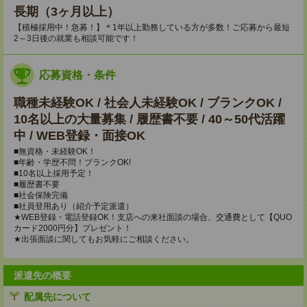
長期（3ヶ月以上）
【積極採用中！急募！】＊1年以上勤務している方が多数！ご応募から最短
2～3日後の就業も相談可能です！
応募資格・条件
職種未経験OK / 社会人未経験OK / ブランクOK /
10名以上の大量募集 / 履歴書不要 / 40～50代活躍
中 / WEB登録・面接OK
■無資格・未経験OK！
■年齢・学歴不問！ブランクOK!
■10名以上採用予定！
■履歴書不要
■社会保険完備
■社員登用あり（紹介予定派遣）
★WEB登録・電話登録OK！支店への来社面談の場合、交通費として【QUO
カード2000円分】プレゼント！
★出張面談に関してもお気軽にご相談ください。
派遣先の概要
配属先について