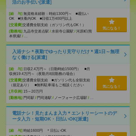
活のお手伝い[派遣]
[給 与]
無資格未経験：時給1300円～ ■週払い
OK ■扶養内OK ■日収1万400円以上
[交通費]
交通費全額支給（ガソリン代もOK！）
気になる！
[勤務地]
九品寺交差点駅
/
水前寺公園駅
/
河原町(熊
本県)駅
/
…
入浴ナシ＊夜勤でゆったり見守りだけ＊週1日～無理
なく働ける[派遣]
[給 与]
日収2.4万円～（日勤時給1500円） ■月
収例19.4万円～（夜勤月8回勤務の場合）
[交通費]
交通費全額支給 ■ガソリン代も全額支給
（規定あり） ■無料駐車場もご相談ください
気になる！
[月収例]
15～20万円
[勤務地]
門司駅
/
門司港駅
/
ノーフォーク広場駅
/
…
電話ナシ！見たまんま入力＊エントリーシートのデ
ータ入力・短期OK・日払いOK[派遣]
[給 与]
時給1600円 ＊日払いOK