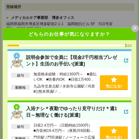
登録場所
メディカルケア事業部 博多オフィス
福岡県福岡市博多区博多駅前2-1-1 福岡朝日ビル 5F 510号室
×
TEL：0120-802-274
MAIL：
tenshoku@nikken-ts.jp
どちらのお仕事が気になりますか？
担当：採用担当
1
/10
メディカルケア事業部 小倉オフィス
福岡県北九州市小倉北区米町1-3-1 明治安田生命北九州ビル3F
説明会参加で全員に【現金2千円相当プレゼ
TEL：0120-802-274
ント】生活のお手伝い[派遣]
MAIL：
tenshoku@nikken-ts.jp
担当：採用担当
無資格未経験：時給1300円～ ■週払
給与
いOK ■扶養内OK ■日収1万400円
メディカルケア事業部 熊本オフィス
以上
九品寺交差点駅 / 水前寺公園駅 / 河原
気になる!
熊本県熊本市中央区花畑町1-7 MY熊本ビル2F 2-3号室
勤務地
町(熊本県)駅 / …
TEL：0120-917-473
MAIL：
tenshoku@nikken-ts.jp
担当：採用担当
入浴ナシ＊夜勤でゆったり見守りだけ＊週1
登録交通費
日～無理なく働ける[派遣]
★今ならご来社登録でQUOカード2000円分をプレゼント中★
日収2.4万円～（日勤時給1500円）
給与
■月収例19.4万円～（夜勤月8回勤務
の場合）
門司駅 / 門司港駅 / ノーフォーク広場
気になる!
勤務地