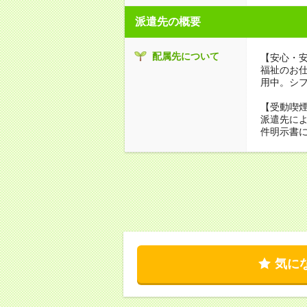
派遣先の概要
配属先について
【安心・
福祉のお
用中。シ
【受動喫
派遣先に
件明示書
気に