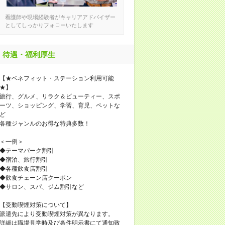
看護師や現場経験者がキャリアアドバイザー
としてしっかりフォローいたします
待遇・福利厚生
【★ベネフィット・ステーション利用可能
★】
旅行、グルメ、リラク＆ビューティー、スポ
ーツ、ショッピング、学習、育児、ペットな
ど
各種ジャンルのお得な特典多数！
＜一例＞
◆テーマパーク割引
◆宿泊、旅行割引
◆各種飲食店割引
◆飲食チェーン店クーポン
◆サロン、スパ、ジム割引など
【受動喫煙対策について】
派遣先により受動喫煙対策が異なります。
詳細は職場見学時及び条件明示書にて通知致