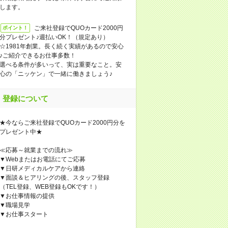
します。
ご来社登録でQUOカード2000円
ポイント！
分プレゼント♪週払いOK！（規定あり）
☆1981年創業。長く続く実績があるので安心
♪ご紹介できるお仕事多数！
選べる条件が多いって、実は重要なこと。安
心の「ニッケン」で一緒に働きましょう♪
登録について
★今ならご来社登録でQUOカード2000円分を
プレゼント中★
≪応募～就業までの流れ≫
▼Webまたはお電話にてご応募
▼日研メディカルケアから連絡
▼面談＆ヒアリングの後、スタッフ登録
（TEL登録、WEB登録もOKです！）
▼お仕事情報の提供
▼職場見学
▼お仕事スタート