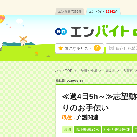
エン派遣
7355
件
エン バイト
12362
件
0
気になるリスト
保存した希
バイトTOP
九州・沖縄
福岡県
古賀市
掲載日 :
2026
/
07
/
24
≪週4日5h～≫志望
りのお手伝い
介護関連
職種：
派遣
職種未経験OK
社会人未経験OK