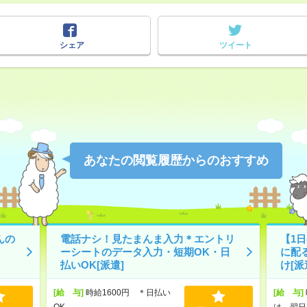
シェア
ツイート
あなたの閲覧履歴からのおすすめ
んの
電話ナシ！見たまんま入力＊エントリ
【1
ーシートのデータ入力・短期OK・日
に配
払いOK[派遣]
け[派
[給 与]
時給1600円 ＊日払い
[給 与]
OK
は、翌日