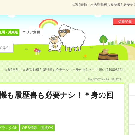
≪週4日5h～≫志望動機も履歴書も必要ナシ
会員登録
エリア変更
九州・沖縄版
望条件
≪週4日5h～≫志望動機も履歴書も必要ナシ！＊身の回りのお手伝い(110008441）
No.NTKOHK29_NMJT-2
動機も履歴書も必要ナシ！＊身の回
ブランクOK
WEB登録・面接OK