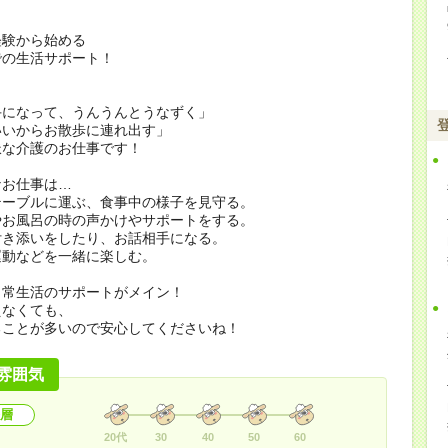
経験から始める
での生活サポート！
手になって、うんうんとうなずく」
いいからお散歩に連れ出す」
派な介護のお仕事です！
なお仕事は…
テーブルに運ぶ、食事中の様子を見守る。
やお風呂の時の声かけやサポートをする。
付き添いをしたり、お話相手になる。
運動などを一緒に楽しむ。
日常生活のサポートがメイン！
えなくても、
ることが多いので安心してくださいね！
雰囲気
層
20代
30
40
50
60