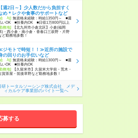
【週2日～】少人数だから負担すく
なめ＊レクや食事のサポートなど
[給 与]
無資格未経験：時給1350円～ ■週
払いOK ■扶養内OK ■日収1万800円以上
[勤務地]
【北九州市小倉北区】小倉(福岡
県)・西小倉・南小倉・香春口三萩野・片野
など勤務地多数！
≪ジモトで時短！！≫近所の施設で
身の回りのお手伝いなど
[給 与]
無資格未経験：時給1300円～ ■週
払いOK ■扶養内OK
[勤務地]
【久留米市】久留米大学前・荒木・
古賀茶屋・筑後草野など勤務地多数！
日研トータルソーシング株式会社 メデ
ィカルケア事業部のバイト一覧へ
応募する