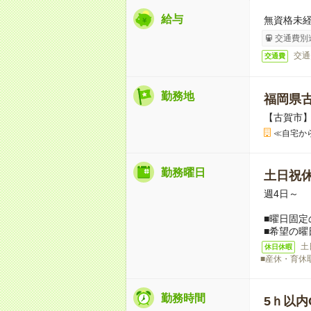
給与
無資格未経
交通費別
交通
交通費
勤務地
福岡県
【古賀市
≪自宅か
勤務曜日
土日祝
週4日～
■曜日固定
■希望の曜
土
休日休暇
■産休・育休
勤務時間
5ｈ以内O