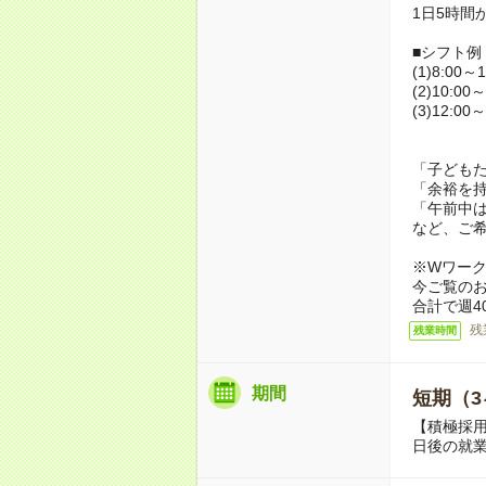
1日5時間
■シフト例
(1)8:00～1
(2)10:00～
(3)12:00～
「子ども
「余裕を
「午前中
など、ご
※Wワー
今ご覧の
合計で週4
残
残業時間
期間
短期（3
【積極採用
日後の就