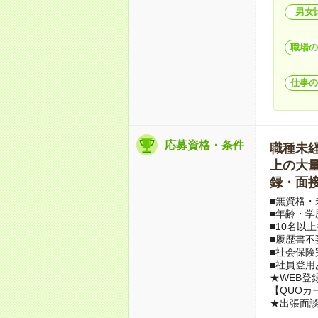
男女
職場の
仕事の
応募資格・条件
職種未経験
上の大量募
録・面接
■無資格・
■年齢・学
■10名以
■履歴書不
■社会保険
■社員登用
★WEB登
【QUOカ
★出張面