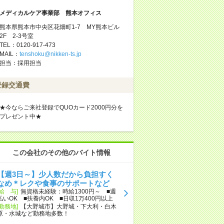
メディカルケア事業部 熊本オフィス
熊本県熊本市中央区花畑町1-7 MY熊本ビル
2F 2-3号室
TEL：0120-917-473
MAIL：
tenshoku@nikken-ts.jp
担当：採用担当
登録交通費
★今ならご来社登録でQUOカード2000円分を
プレゼント中★
この会社のその他のバイト情報
【週3日～】少人数だから負担すく
なめ＊レクや食事のサポートなど
[給 与]
無資格未経験：時給1300円～ ■週
払いOK ■扶養内OK ■日収1万400円以上
[勤務地]
【大野城市】大野城・下大利・白木
原・水城など勤務地多数！