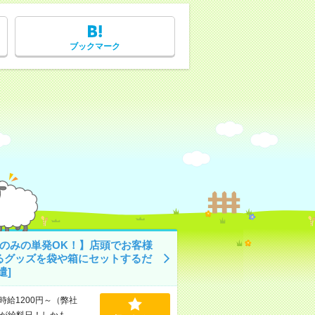
ブックマーク
日のみの単発OK！】店頭でお客様
るグッズを袋や箱にセットするだ
遣]
時給1200円～（弊社
が給料日！しかも、