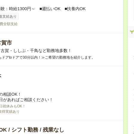
験：時給1300円～ ■週払いOK ■扶養内OK
途支給あり
費全額支給
古賀市
】古賀・ししぶ・千鳥など勤務地多数！
らドアtoドアで30分以内！≫ご希望の勤務地を紹介します。
休
の相談OK！
日があればご相談ください！
日祝休みもOK！
取得実績あり
K / シフト勤務 / 残業なし