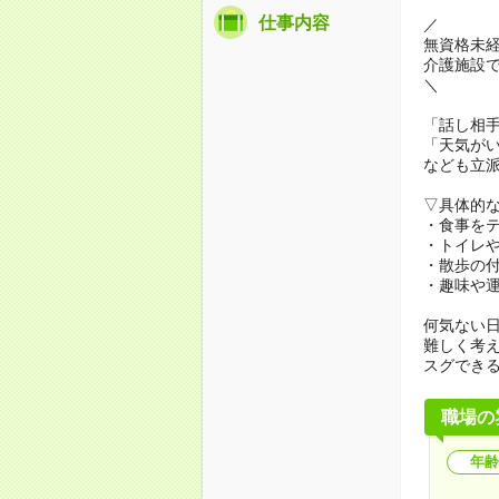
仕事内容
／
無資格未
介護施設
＼
「話し相
「天気が
なども立
▽具体的
・食事を
・トイレ
・散歩の
・趣味や
何気ない
難しく考
スグでき
職場の
年齢