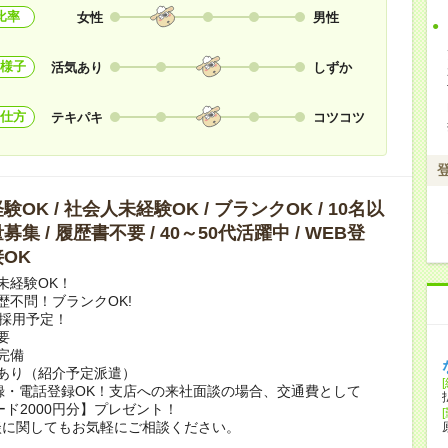
比率
女性
男性
様子
活気あり
しずか
仕方
テキパキ
コツコツ
OK / 社会人未経験OK / ブランクOK / 10名以
集 / 履歴書不要 / 40～50代活躍中 / WEB登
OK
未経験OK！
歴不問！ブランクOK!
上採用予定！
要
完備
あり（紹介予定派遣）
録・電話登録OK！支店への来社面談の場合、交通費として
ード2000円分】プレゼント！
談に関してもお気軽にご相談ください。