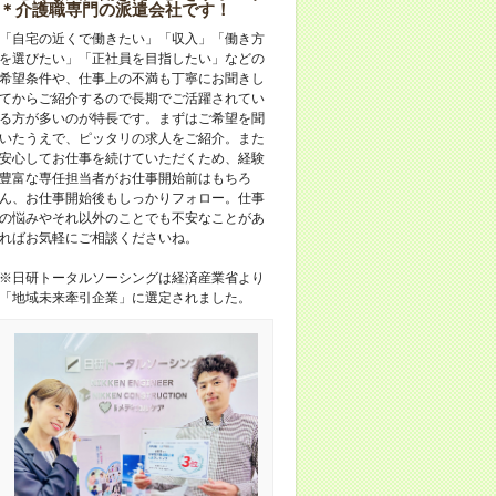
＊介護職専門の派遣会社です！
「自宅の近くで働きたい」「収入」「働き方
を選びたい」「正社員を目指したい」などの
希望条件や、仕事上の不満も丁寧にお聞きし
てからご紹介するので長期でご活躍されてい
る方が多いのが特長です。まずはご希望を聞
いたうえで、ピッタリの求人をご紹介。また
安心してお仕事を続けていただくため、経験
豊富な専任担当者がお仕事開始前はもちろ
ん、お仕事開始後もしっかりフォロー。仕事
の悩みやそれ以外のことでも不安なことがあ
ればお気軽にご相談くださいね。
※日研トータルソーシングは経済産業省より
「地域未来牽引企業」に選定されました。