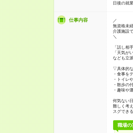
日後の就
仕事内容
／
無資格未
介護施設
＼
「話し相
「天気が
なども立
▽具体的
・食事を
・トイレ
・散歩の
・趣味や
何気ない
難しく考
スグでき
職場の