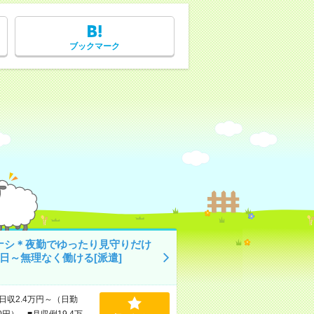
ブックマーク
ナシ＊夜勤でゆったり見守りだけ
1日～無理なく働ける[派遣]
日収2.4万円～（日勤
0円） ■月収例19.4万