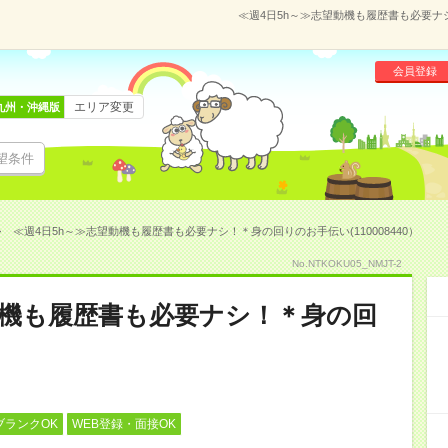
≪週4日5h～≫志望動機も履歴書も必要ナシ
会員登録
エリア変更
九州・沖縄版
望条件
≪週4日5h～≫志望動機も履歴書も必要ナシ！＊身の回りのお手伝い(110008440）
No.NTKOKU05_NMJT-2
動機も履歴書も必要ナシ！＊身の回
ブランクOK
WEB登録・面接OK