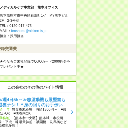
メディカルケア事業部 熊本オフィス
熊本県熊本市中央区花畑町1-7 MY熊本ビル
2F 2-3号室
TEL：0120-917-473
MAIL：
tenshoku@nikken-ts.jp
担当：採用担当
登録交通費
★今ならご来社登録でQUOカード2000円分を
プレゼント中★
この会社のその他のバイト情報
≪週4日5h～≫志望動機も履歴書も
必要ナシ！＊身の回りのお手伝い
[給 与]
無資格未経験：時給1300円～ ■週
払いOK ■扶養内OK
[勤務地]
【熊本市中央区】熊本城・市役所
前・平成・味噌天神前・祇園橋・洗馬橋など
勤務地多数！