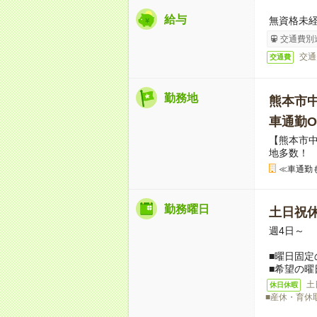
給与
無資格未経
交通費別
交通
交通費
勤務地
熊本市
車通勤O
【熊本市
地多数！
≪車通勤
勤務曜日
土日祝
週4日～
■曜日固定
■希望の曜
土
休日休暇
■産休・育休