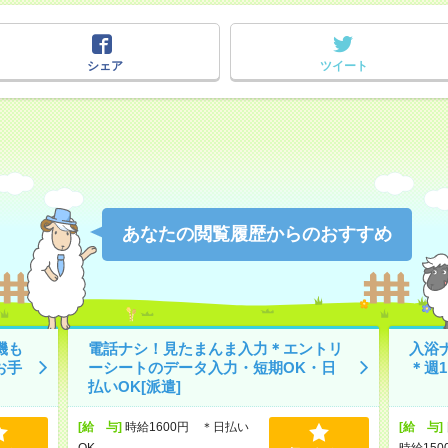
シェア
ツイート
あなたの閲覧履歴からのおすすめ
機も
電話ナシ！見たまんま入力＊エントリ
入浴
お手
ーシートのデータ入力・短期OK・日
＊週
払いOK[派遣]
[給 与]
時給1600円 ＊日払い
[給 与]
OK
時給150