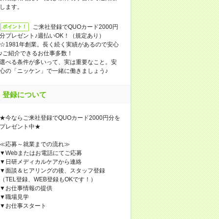
します。
ご来社登録でQUOカード2000円
ポイント！
分プレゼント♪週払いOK！（規定あり）
☆1981年創業。長く続く実績があるので安心
♪ご紹介できるお仕事多数！
選べる条件が多いって、実は重要なこと。安
心の「ニッケン」で一緒に働きましょう♪
登録について
★今ならご来社登録でQUOカード2000円分を
プレゼント中★
≪応募～就業までの流れ≫
▼Webまたはお電話にてご応募
▼日研メディカルケアから連絡
▼面談＆ヒアリングの後、スタッフ登録
（TEL登録、WEB登録もOKです！）
▼お仕事情報の提供
▼職場見学
▼お仕事スタート