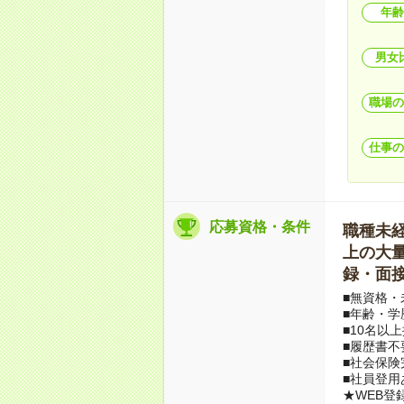
年齢
男女
職場の
仕事の
応募資格・条件
職種未経験
上の大量募
録・面接
■無資格・
■年齢・学
■10名以
■履歴書不
■社会保険
■社員登用
★WEB登