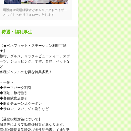
看護師や現場経験者がキャリアアドバイザー
としてしっかりフォローいたします
待遇・福利厚生
【★ベネフィット・ステーション利用可能
★】
旅行、グルメ、リラク＆ビューティー、スポ
ーツ、ショッピング、学習、育児、ペットな
ど
各種ジャンルのお得な特典多数！
＜一例＞
◆テーマパーク割引
◆宿泊、旅行割引
◆各種飲食店割引
◆飲食チェーン店クーポン
◆サロン、スパ、ジム割引など
【受動喫煙対策について】
派遣先により受動喫煙対策が異なります。
詳細は職場見学時及び条件明示書にて通知致