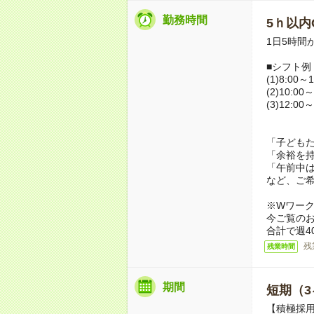
勤務時間
5ｈ以内O
1日5時間
■シフト例
(1)8:00～1
(2)10:00～
(3)12:00～
「子ども
「余裕を
「午前中
など、ご
※Wワー
今ご覧の
合計で週4
残
残業時間
期間
短期（3
【積極採用