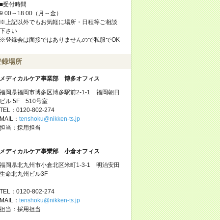
■受付時間
9:00～18:00（月～金）
※上記以外でもお気軽に場所・日程等ご相談
下さい
※登録会は面接ではありませんので私服でOK
登録場所
メディカルケア事業部 博多オフィス
福岡県福岡市博多区博多駅前2-1-1 福岡朝日
ビル 5F 510号室
TEL：0120-802-274
MAIL：
tenshoku@nikken-ts.jp
担当：採用担当
メディカルケア事業部 小倉オフィス
福岡県北九州市小倉北区米町1-3-1 明治安田
生命北九州ビル3F
TEL：0120-802-274
MAIL：
tenshoku@nikken-ts.jp
担当：採用担当