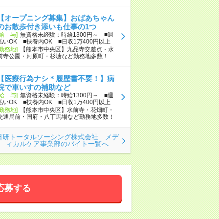
【オープニング募集】おばあちゃん
のお散歩付き添いも仕事の1つ
[給 与]
無資格未経験：時給1300円～ ■週
払いOK ■扶養内OK ■日収1万400円以上
[勤務地]
【熊本市中央区】九品寺交差点・水
前寺公園・河原町・杉塘など勤務地多数！
【医療行為ナシ＊履歴書不要！】病
院で車いすの補助など
[給 与]
無資格未経験：時給1300円～ ■週
払いOK ■扶養内OK ■日収1万400円以上
[勤務地]
【熊本市中央区】水前寺・花畑町・
交通局前・国府・八丁馬場など勤務地多数！
日研トータルソーシング株式会社 メデ
ィカルケア事業部のバイト一覧へ
応募する