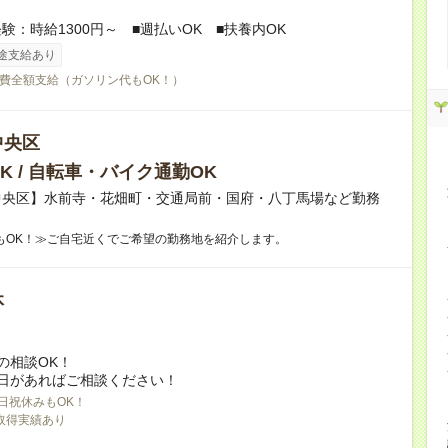
験：時給1300円～ ■週払いOK ■扶養内OK
途支給あり
費全額支給（ガソリン代もOK！）
中央区
K / 自転車・バイク通勤OK
中央区】水前寺・花畑町・交通局前・国府・八丁馬場など勤務
もOK！≫ご自宅近くでご希望の勤務地を紹介します。
休
の相談OK！
日があればご相談ください！
日祝休みもOK！
取得実績あり