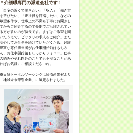
＊介護職専門の派遣会社です！
「自宅の近くで働きたい」「収入」「働き方
を選びたい」「正社員を目指したい」などの
希望条件や、仕事上の不満も丁寧にお聞きし
てからご紹介するので長期でご活躍されてい
る方が多いのが特長です。まずはご希望を聞
いたうえで、ピッタリの求人をご紹介。また
安心してお仕事を続けていただくため、経験
豊富な専任担当者がお仕事開始前はもちろ
ん、お仕事開始後もしっかりフォロー。仕事
の悩みやそれ以外のことでも不安なことがあ
ればお気軽にご相談くださいね。
※日研トータルソーシングは経済産業省より
「地域未来牽引企業」に選定されました。