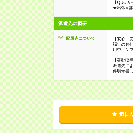
【QUOカ
★出張面
派遣先の概要
配属先について
【安心・
福祉のお
用中。シ
【受動喫
派遣先に
件明示書
気に