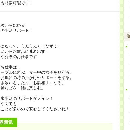
業も相談可能です！
経験から始める
での生活サポート！
手になって、うんうんとうなずく」
いいからお散歩に連れ出す」
派な介護のお仕事です！
なお仕事は…
テーブルに運ぶ、食事中の様子を見守る。
やお風呂の時の声かけやサポートをする。
付き添いをしたり、お話相手になる。
運動などを一緒に楽しむ。
日常生活のサポートがメイン！
えなくても、
ることが多いので安心してくださいね！
雰囲気