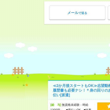
メール
で送る
≪2か月後スタートもOK≫志望動
履歴書も必要ナシ！＊身の回りの
伝い[派遣]
[給 与]
無資格未経験：時給
1300円～ ■週払いOK ■扶養