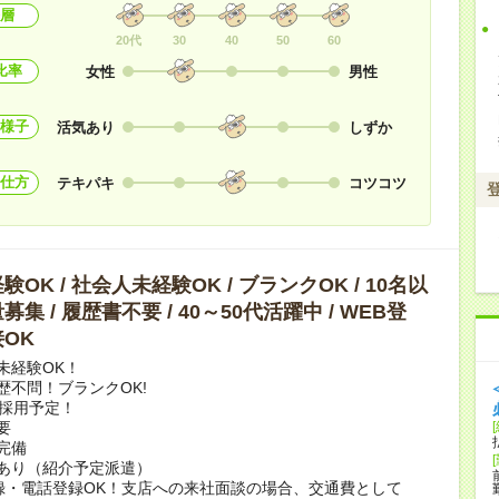
層
20代
30
40
50
60
比率
女性
男性
様子
活気あり
しずか
仕方
テキパキ
コツコツ
OK / 社会人未経験OK / ブランクOK / 10名以
集 / 履歴書不要 / 40～50代活躍中 / WEB登
OK
未経験OK！
歴不問！ブランクOK!
上採用予定！
要
完備
あり（紹介予定派遣）
録・電話登録OK！支店への来社面談の場合、交通費として