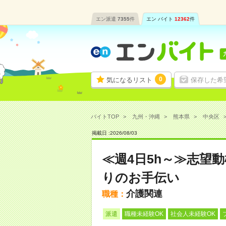
エン派遣
7355
件
エン バイト
12362
件
0
気になるリスト
保存した希
バイトTOP
九州・沖縄
熊本県
中央区
掲載日 :
2026
/
08
/
03
≪週4日5h～≫志望
りのお手伝い
介護関連
職種：
派遣
職種未経験OK
社会人未経験OK