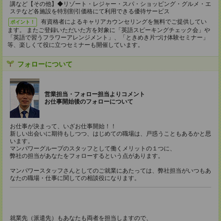
講など【その他】◆リゾート・レジャー・スパ・ショッピング・グルメ・エ
ステなど各施設を特別割引価格にて利用できる優待サービス
有資格者によるキャリアカウンセリングを無料でご提供してい
ポイント！
ます。 またご登録いただいた方を対象に「英語スピーキングチェック会」や
「英語で習うフラワーアレンジメント」、「ときめき片づけ体験セミナー」
等、楽しくて役に立つセミナーも開催しています。
フォローについて
営業担当・フォロー担当よりコメント
お仕事開始後のフォローについて
お仕事が決まって、いざお仕事開始！！
新しい出会いに期待もしつつ、はじめての職場は、戸惑うこともあるかと思
います。
マンパワーグループのスタッフとして働くメリットの１つに、
弊社の担当があなたをフォローするという点があります。
マンパワースタッフさんとしてのご就業にあたっては、弊社担当がいつもあ
なたの職場・仕事に関しての相談役になります。
就業先（派遣先）もあなたも両者を担当しますので、