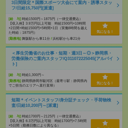
3日間限定＊国際スポーツ大会にて案内・誘導スタッ
フ/日給15,750円[派遣]
[給 与]
時給1500円～1875円（一律交通費込）
【収入例】3.9万円以上可能 時給1500円×10時間
×2日間+時給1500円×5時間×1日（実働8時間を越え
気になる！
た時給：1875円）
[勤務地]
舞阪駅から車11分
/
浜松駅から車21分
＜厚生労働省のお仕事・短期・週3日～◎＞静岡県・
労働保険のご案内スタッフ/Q311072225045[アルバイ
ト]
[給 与]
時給1,300円～
[勤務地]
静岡県静岡市駿河区（最寄り駅：静岡県内
気になる！
でご担当のエリアへ直行直帰）
短期＊イベントスタッフ/身分証チェック・手荷物検
査/日給10,200円～[派遣]
[給 与]
時給1700円～2125円（一律交通費込）
【収入例】6.3万円以上可能 時給1700円×7.5時間
×5日間（勤務日数により異なる）