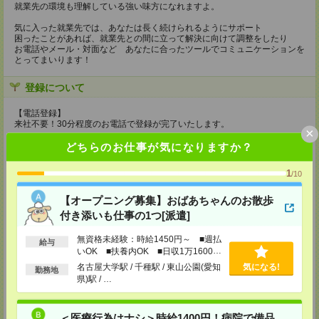
就業先の環境も理解している強い味方になれますよ。
気に入った就業先では、あなたは長く続けられるようにサポート
困ったことがあれば、就業先との間に立って解決に向けて調整をしたり
お電話やメール・対面など あなたに合ったツールでコミュニケーションを
とってまいります！
登録について
【電話登録】
来社不要！30分程度のお電話で登録が完了いたします。
×
★登録に際しての予約・来社は不要です★
どちらのお仕事が気になりますか？
(1)WEB応募の場合
1
/10
こちらからご連絡いたしますのでお待ちください。
ご応募頂いた後、案内メールをお送りしますので
内容をご確認ください。
【オープニング募集】おばあちゃんのお散歩
付き添いも仕事の1つ[派遣]
(2)電話応募の場合
お時間のあるときにお電話にてご応募いただければ
無資格未経験：時給1450円～ ■週払
その場で登録も可能です。
給与
いOK ■扶養内OK ■日収1万1600円
持ち物
以上
名古屋大学駅 / 千種駅 / 東山公園(愛知
気になる!
勤務地
県)駅 / …
【電話登録】
弊社HPよりマイページ作成をお願いします
電話での登録の際に、マイページ作成をいただいた旨をお伝えください。
＜医療行為はナシ＞時給1400円！病院で備品