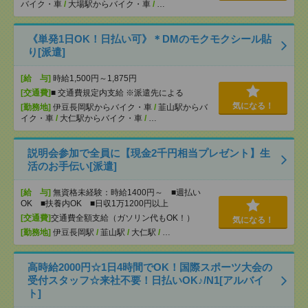
バイク・車
/
大場駅からバイク・車
/
…
《単発1日OK！日払い可》＊DMのモクモクシール貼
り[派遣]
[給 与]
時給1,500円～1,875円
[交通費]
■ 交通費規定内支給 ※派遣先による
気になる！
[勤務地]
伊豆長岡駅からバイク・車
/
韮山駅からバ
イク・車
/
大仁駅からバイク・車
/
…
説明会参加で全員に【現金2千円相当プレゼント】生
活のお手伝い[派遣]
[給 与]
無資格未経験：時給1400円～ ■週払い
OK ■扶養内OK ■日収1万1200円以上
[交通費]
交通費全額支給（ガソリン代もOK！）
気になる！
[勤務地]
伊豆長岡駅
/
韮山駅
/
大仁駅
/
…
高時給2000円☆1日4時間でOK！国際スポーツ大会の
受付スタッフ☆来社不要！日払いOK♪/N1[アルバイ
ト]