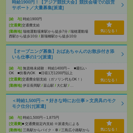
時給1900円！【アジア競技大会】競技会場での設営
サポート／大量募集[派遣]
[給 与]
時給1900円
[交通費]
交通費支給
気になる！
[勤務地]
瑞穂運動場東駅から徒歩7分
/
瑞穂運動場
西駅から徒歩10分
/
新瑞橋駅から徒歩10分
【オープニング募集】おばあちゃんのお散歩付き添
いも仕事の1つ[派遣]
[給 与]
無資格未経験：時給1400円～ ■週払い
OK ■扶養内OK ■日収1万1200円以上
[交通費]
交通費全額支給（ガソリン代もOK！）
気になる！
[勤務地]
伊豆長岡駅
/
韮山駅
/
大仁駅
/
…
＜時給1,500円～＊好きな時にお仕事＞文房具のモク
モク仕分け[派遣]
[給 与]
時給1,500円～1,875円
[交通費]
■ 交通費規定内支給 ※派遣先による
気になる！
[勤務地]
三島駅からバイク・車
/
三島広小路駅から