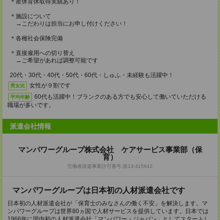
＊産休育休取得実績あり！
＊施設について
→こだわりは担当にお申し付けください！
＊各種社会保険完備
＊直接雇用への切り替え
→ご希望があれば調整可能です
20代・30代・40代・50代・60代・しゅふ・未経験も活躍中！
女性が９割です
男女比
60代も活躍中！ブランクのある方でも安心して働いていただける
平均年齢
職場が多いです。
派遣会社情報
マンパワーグループ株式会社 ケアサービス事業部（保
育）
労働者派遣事業許可番号:派13-315642
マンパワーグループは日本初の人材派遣会社です
日本初の人材派遣会社が「保育士のみなさんの働く不安」を解決します。マ
ンパワーグループは世界80ヵ国で人材サービスを提供しています。日本では
1966年に国内初の人材派遣会社「マンパワー・ジャパン」としてスタートし