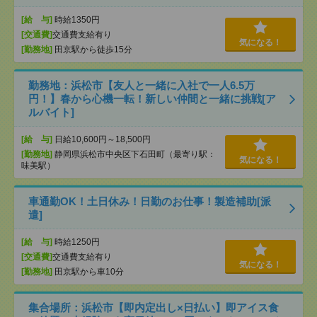
[給 与]
時給1350円
[交通費]
交通費支給有り
気になる！
[勤務地]
田京駅から徒歩15分
勤務地：浜松市【友人と一緒に入社で一人6.5万
円！】春から心機一転！新しい仲間と一緒に挑戦[ア
ルバイト]
[給 与]
日給10,600円～18,500円
[勤務地]
静岡県浜松市中央区下石田町（最寄り駅：
気になる！
味美駅）
車通勤OK！土日休み！日勤のお仕事！製造補助[派
遣]
[給 与]
時給1250円
[交通費]
交通費支給有り
気になる！
[勤務地]
田京駅から車10分
集合場所：浜松市【即内定出し×日払い】即アイス食