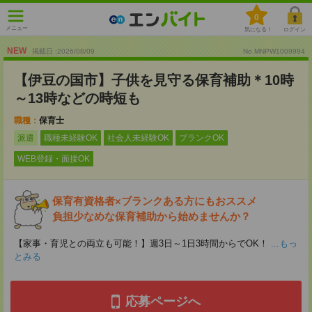
0
メニュー
気になる！
ログイン
NEW
掲載日 :2026
/
08
/
09
No.MNPW1009994
【伊豆の国市】子供を見守る保育補助＊10時
～13時などの時短も
職種：
保育士
派遣
職種未経験OK
社会人未経験OK
ブランクOK
WEB登録・面接OK
保育有資格者×ブランクある方にもおススメ
負担少なめな保育補助から始めませんか？
【家事・育児との両立も可能！】週3日～1日3時間からでOK！
...もっ
とみる
応募ページへ