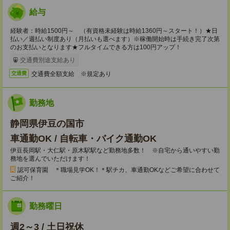
給与
経験者：時給1500円～ （有資格未経験は時給1360円～スタート！）★日
払い／週払い制度あり（月払いも選べます）※稼働開始時は手続き完了次第
のお支払いとなります★フルタイムできる方は100円アップ！
交通費別途支給あり
交通費全額支給 ※規定あり
交通費
勤務地
静岡県伊豆の国市
車通勤OK / 自転車・バイク通勤OK
伊豆長岡駅・大仁駅・原木駅駅など勤務地多数！ ※自宅から通いやすい勤
務地を選んでいただけます！
認可保育園 ＊職場見学OK！＊駅チカ、車通勤OKなどご希望に合わせて
ご紹介！
勤務曜日
週2～3 / 土日祝休