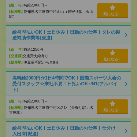
[給 与]
時給2,000円～
[勤務地]
愛知県名古屋市中区金山（最寄り駅：金山
気になる！
駅）
給与即払いOK！土日休み！日勤のお仕事！タレの製
造補助作業等[派遣]
[給 与]
時給1250円
[交通費]
交通費支給有り
気になる！
[勤務地]
伊豆長岡駅から車8分
高時給2000円☆1日4時間でOK！国際スポーツ大会の
受付スタッフ☆来社不要！日払いOK♪/N1[アルバイ
ト]
[給 与]
時給2,000円～
[勤務地]
愛知県名古屋市中村区名駅（最寄り駅：名
気になる！
古屋駅）
給与即払いOK！土日休み！日勤のお仕事！仕分け・
入出庫[派遣]