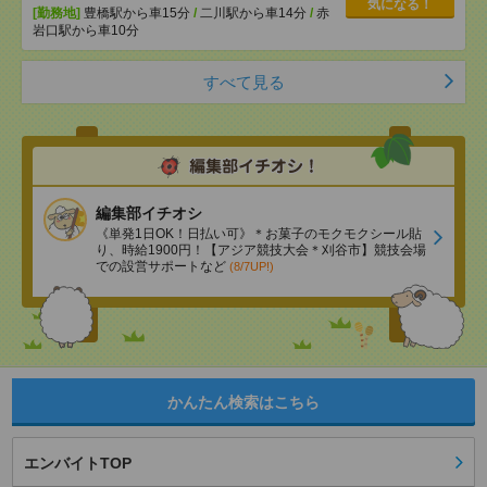
気になる！
[勤務地]
豊橋駅から車15分
/
二川駅から車14分
/
赤
岩口駅から車10分
すべて見る
編集部イチオシ
《単発1日OK！日払い可》＊お菓子のモクモクシール貼
り、時給1900円！【アジア競技大会＊刈谷市】競技会場
での設営サポートなど
(8/7UP!)
かんたん検索はこちら
エンバイトTOP