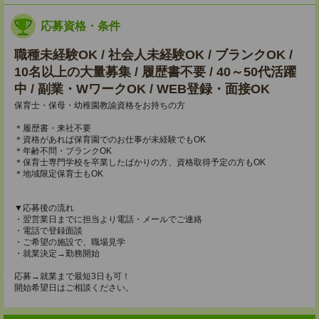
応募資格・条件
職種未経験OK / 社会人未経験OK / ブランクOK /
10名以上の大量募集 / 履歴書不要 / 40～50代活躍
中 / 副業・WワークOK / WEB登録・面接OK
保育士・保母・幼稚園教諭資格をお持ちの方
＊履歴書・来社不要
＊資格があれば保育園でのお仕事が未経験でもOK
＊年齢不問・ブランクOK
＊保育士専門学校を卒業したばかりの方、資格取得予定の方もOK
＊地域限定保育士もOK
▼応募後の流れ
・翌営業日までに担当より電話・メールでご連絡
・電話で登録面談
・ご希望の施設で、職場見学
・就業決定→勤務開始
応募→就業まで最短3日も可！
開始希望日はご相談ください。