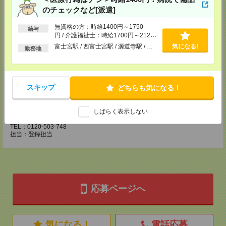
所要時間
のチェックなど[派遣]
【電話登録】30分程度
無資格の方：時給1400円～1750
・経験やご希望などをインタビュー
給与
円 / 介護福祉士：時給1700円～2125
・お仕事のご紹介など
円 / 初任者以上：時給1500円～1875
富士宮駅 / 西富士宮駅 / 源道寺駅 / …
気になる!
勤務地
登録場所
円
保育サービス支店（名古屋）
愛知県名古屋市中区栄 2-3-1 名古屋広小路ビルヂング 5F
TEL：0120-853-764
スキップ
どちらも気になる！
担当：登録担当
保育サービス支店（静岡）
しばらく表示しない
静岡県静岡市駿河区南町１８－１ サウスポット静岡 14F
TEL：0120-503-748
担当：登録担当
応募ページへ
気になる！
電話応募