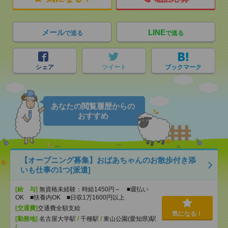
メール
LINE
で送る
で送る
シェア
ツイート
ブックマーク
あなたの閲覧履歴からの
おすすめ
【オープニング募集】おばあちゃんのお散歩付き添
いも仕事の1つ[派遣]
[給 与]
無資格未経験：時給1450円～ ■週払い
OK ■扶養内OK ■日収1万1600円以上
[交通費]
交通費全額支給
気になる！
[勤務地]
名古屋大学駅
/
千種駅
/
東山公園(愛知県)駅
/
…