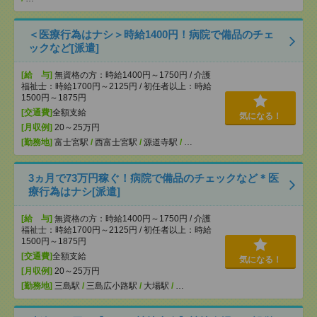
＜医療行為はナシ＞時給1400円！病院で備品のチェ
ックなど[派遣]
[給 与]
無資格の方：時給1400円～1750円 / 介護
福祉士：時給1700円～2125円 / 初任者以上：時給
1500円～1875円
[交通費]
全額支給
気になる！
[月収例]
20～25万円
[勤務地]
富士宮駅
/
西富士宮駅
/
源道寺駅
/
…
3ヵ月で73万円稼ぐ！病院で備品のチェックなど＊医
療行為はナシ[派遣]
[給 与]
無資格の方：時給1400円～1750円 / 介護
福祉士：時給1700円～2125円 / 初任者以上：時給
1500円～1875円
[交通費]
全額支給
気になる！
[月収例]
20～25万円
[勤務地]
三島駅
/
三島広小路駅
/
大場駅
/
…