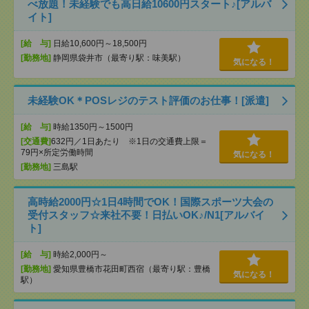
べ放題！未経験でも高日給10600円スタート♪[アルバ
イト]
[給 与]
日給10,600円～18,500円
[勤務地]
静岡県袋井市（最寄り駅：味美駅）
気になる！
未経験OK＊POSレジのテスト評価のお仕事！[派遣]
[給 与]
時給1350円～1500円
[交通費]
632円／1日あたり ※1日の交通費上限＝
79円×所定労働時間
気になる！
[勤務地]
三島駅
高時給2000円☆1日4時間でOK！国際スポーツ大会の
受付スタッフ☆来社不要！日払いOK♪/N1[アルバイ
ト]
[給 与]
時給2,000円～
[勤務地]
愛知県豊橋市花田町西宿（最寄り駅：豊橋
気になる！
駅）