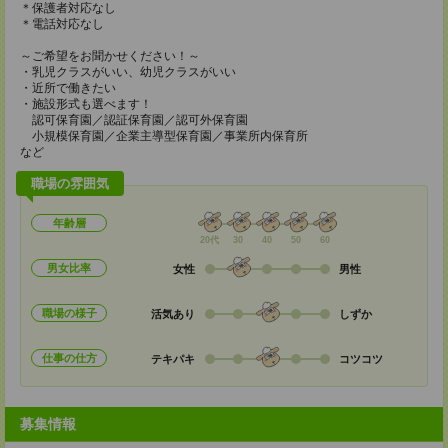
＊保護者対応なし
＊電話対応なし
～ご希望をお聞かせください！～
・乳児クラスがいい、幼児クラスがいい
・近所で働きたい
・施設形式も選べます！
認可保育園／認証保育園／認可外保育園
小規模保育園／企業主導型保育園／事業所内保育所
など
職場の雰囲気
年齢層
20代
30
40
50
60
男女比率
女性
男性
職場の様子
活気あり
しずか
仕事の仕方
テキパキ
コツコツ
募集情報