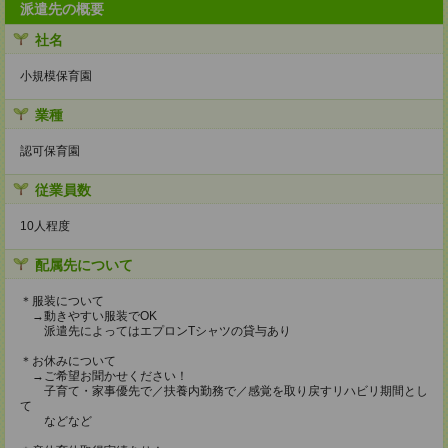
派遣先の概要
社名
小規模保育園
業種
認可保育園
従業員数
10人程度
配属先について
＊服装について
→動きやすい服装でOK
派遣先によってはエプロンTシャツの貸与あり
＊お休みについて
→ご希望お聞かせください！
子育て・家事優先で／扶養内勤務で／感覚を取り戻すリハビリ期間とし
て
などなど