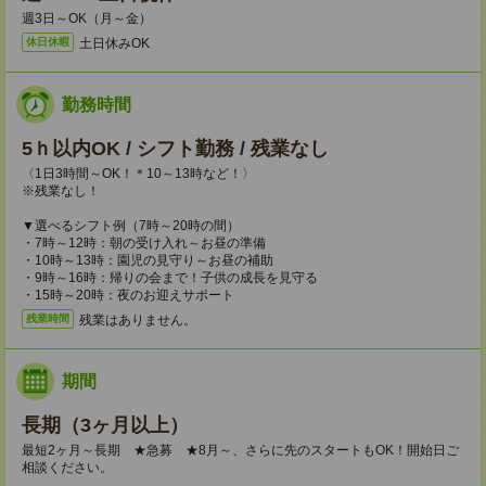
週3日～OK（月～金）
土日休みOK
休日休暇
勤務時間
5ｈ以内OK / シフト勤務 / 残業なし
〈1日3時間～OK！＊10～13時など！〉
※残業なし！
▼選べるシフト例（7時～20時の間）
・7時～12時：朝の受け入れ～お昼の準備
・10時～13時：園児の見守り～お昼の補助
・9時～16時：帰りの会まで！子供の成長を見守る
・15時～20時：夜のお迎えサポート
残業はありません。
残業時間
期間
長期（3ヶ月以上）
最短2ヶ月～長期 ★急募 ★8月～、さらに先のスタートもOK！開始日ご
相談ください。