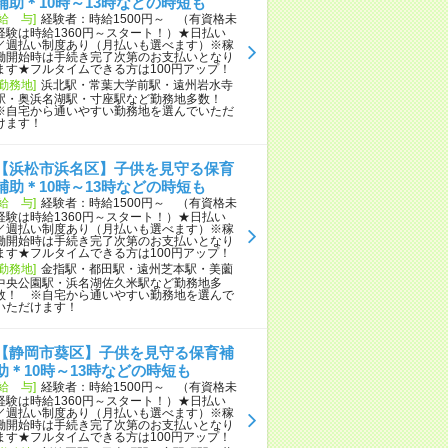
補助＊10時～13時などの時短も
[給 与]
経験者：時給1500円～ （有資格未
経験は時給1360円～スタート！）★日払い
／週払い制度あり（月払いも選べます）※稼
働開始時は手続き完了次第のお支払いとなり
ます★フルタイムできる方は100円アップ！
[勤務地]
浜北駅・常葉大学前駅・遠州岩水寺
駅・奥浜名湖駅・寸座駅など勤務地多数！
※自宅から通いやすい勤務地を選んでいただ
けます！
【浜松市浜名区】子供を見守る保育
補助＊10時～13時などの時短も
[給 与]
経験者：時給1500円～ （有資格未
経験は時給1360円～スタート！）★日払い
／週払い制度あり（月払いも選べます）※稼
働開始時は手続き完了次第のお支払いとなり
ます★フルタイムできる方は100円アップ！
[勤務地]
金指駅・都田駅・遠州芝本駅・美薗
中央公園駅・浜名湖佐久米駅など勤務地多
数！ ※自宅から通いやすい勤務地を選んで
いただけます！
【静岡市葵区】子供を見守る保育補
助＊10時～13時などの時短も
[給 与]
経験者：時給1500円～ （有資格未
経験は時給1360円～スタート！）★日払い
／週払い制度あり（月払いも選べます）※稼
働開始時は手続き完了次第のお支払いとなり
ます★フルタイムできる方は100円アップ！