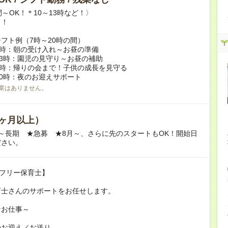
間～OK！＊10～13時など！〉
し！
フト例（7時～20時の間）
2時：朝の受け入れ～お昼の準備
13時：園児の見守り～お昼の補助
6時：帰りの会まで！子供の成長を見守る
20時：夜のお迎えサポート
業はありません。
ヶ月以上）
～長期 ★急募 ★8月～、さらに先のスタートもOK！開始日
ださい。
!フリー保育士】
育士さんのサポートをお任せします。
なお仕事～
のお迎え／お送り