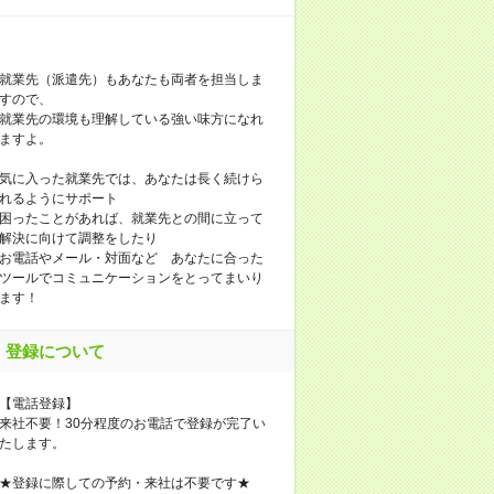
就業先（派遣先）もあなたも両者を担当しま
すので、
就業先の環境も理解している強い味方になれ
ますよ。
気に入った就業先では、あなたは長く続けら
れるようにサポート
困ったことがあれば、就業先との間に立って
解決に向けて調整をしたり
お電話やメール・対面など あなたに合った
ツールでコミュニケーションをとってまいり
ます！
登録について
【電話登録】
来社不要！30分程度のお電話で登録が完了い
たします。
★登録に際しての予約・来社は不要です★