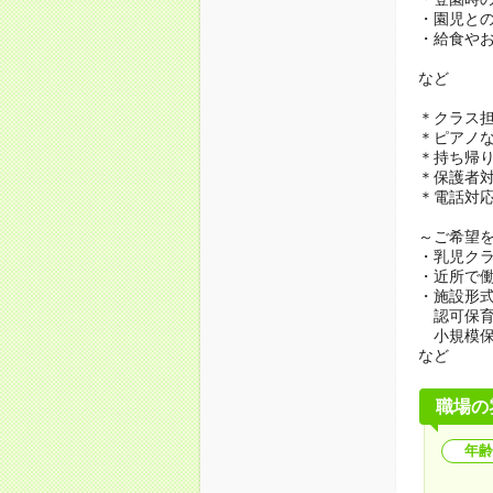
・園児と
・給食や
など
＊クラス
＊ピアノ
＊持ち帰
＊保護者
＊電話対
～ご希望
・乳児ク
・近所で
・施設形
認可保育
小規模保
など
職場の
年齢