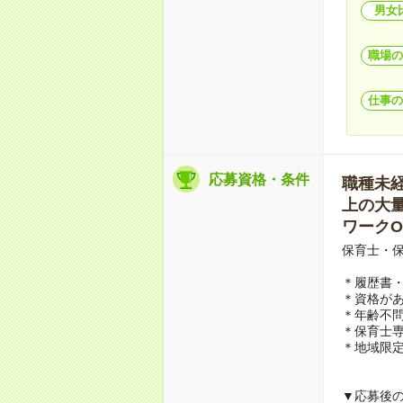
男女
職場の
仕事の
応募資格・条件
職種未経験
上の大量募
ワークO
保育士・
＊履歴書
＊資格があ
＊年齢不問
＊保育士
＊地域限定
▼応募後