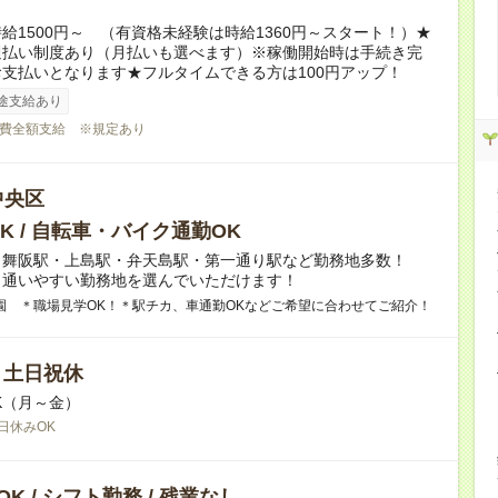
給1500円～ （有資格未経験は時給1360円～スタート！）★
週払い制度あり（月払いも選べます）※稼働開始時は手続き完
支払いとなります★フルタイムできる方は100円アップ！
途支給あり
費全額支給 ※規定あり
中央区
K / 自転車・バイク通勤OK
・舞阪駅・上島駅・弁天島駅・第一通り駅など勤務地多数！
ら通いやすい勤務地を選んでいただけます！
園 ＊職場見学OK！＊駅チカ、車通勤OKなどご希望に合わせてご紹介！
/ 土日祝休
K（月～金）
日休みOK
K / シフト勤務 / 残業なし