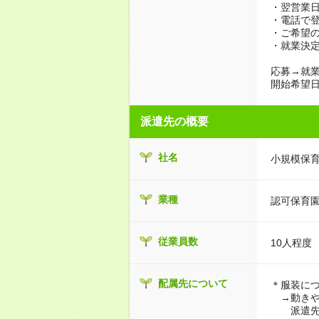
・翌営業
・電話で
・ご希望
・就業決
応募→就業
開始希望
派遣先の概要
社名
小規模保
業種
認可保育
従業員数
10人程度
配属先について
＊服装に
→動きや
派遣先に