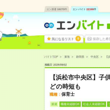
エン派遣
16273
件
エン バイト
22168
件
0
気になるリスト
保存した希
バイトTOP
東海
静岡県
中央区
【浜
掲載日 :
2026
/
08
/
02
【浜松市中央区】子供
どの時短も
保育士
職種：
派遣
職種未経験OK
社会人未経験OK