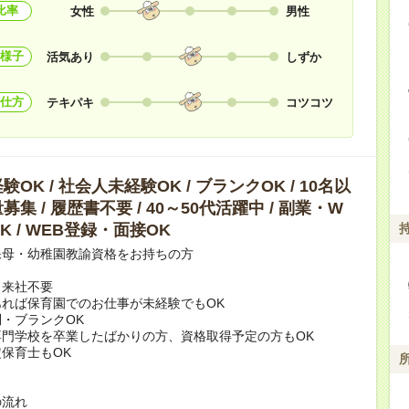
比率
女性
男性
様子
活気あり
しずか
仕方
テキパキ
コツコツ
OK / 社会人未経験OK / ブランクOK / 10名以
集 / 履歴書不要 / 40～50代活躍中 / 副業・W
K / WEB登録・面接OK
保母・幼稚園教諭資格をお持ちの方
・来社不要
れば保育園でのお仕事が未経験でもOK
・ブランクOK
専門学校を卒業したばかりの方、資格取得予定の方もOK
保育士もOK
の流れ