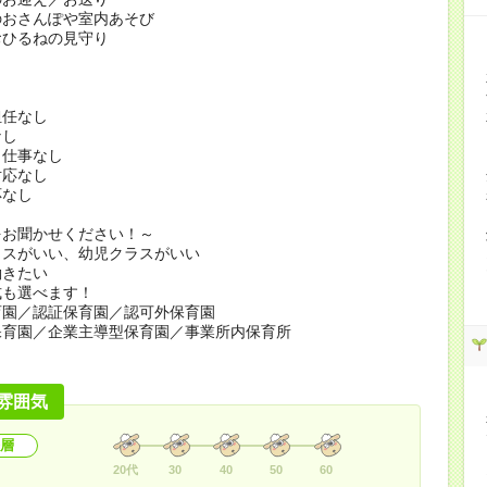
のおさんぽや室内あそび
おひるねの見守り
担任なし
なし
り仕事なし
対応なし
応なし
をお聞かせください！～
ラスがいい、幼児クラスがいい
働きたい
式も選べます！
園／認証保育園／認可外保育園
育園／企業主導型保育園／事業所内保育所
雰囲気
層
20代
30
40
50
60