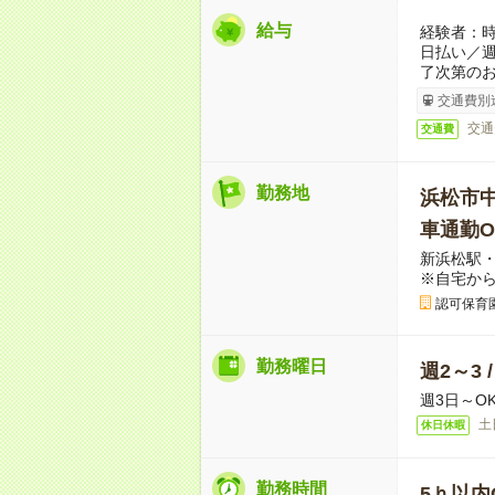
給与
経験者：時
日払い／
了次第のお
交通費別
交通
交通費
勤務地
浜松市
車通勤O
新浜松駅
※自宅か
認可保育
勤務曜日
週2～3 
週3日～O
土
休日休暇
勤務時間
5ｈ以内O