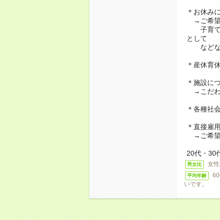
＊お休み
→ご希望
子育て・
として
などな
＊産休育
＊施設に
→こだわ
＊各種社
＊直接雇
→ご希望
20代・3
女性
男女比
6
平均年齢
いです。