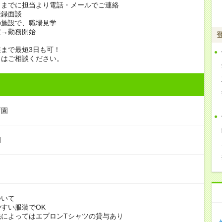
日までに担当より電話・メールでご連絡
登録面談
の施設で、職場見学
定→勤務開始
まで最短3日も可！
日はご相談ください。
育園
園
ついて
すい服装でOK
よってはエプロンTシャツの貸与あり