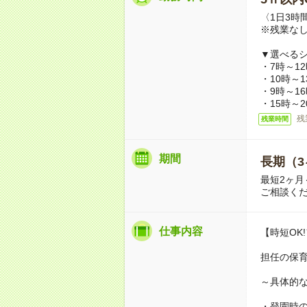
〈1日3時
※残業な
▼選べるシ
・7時～1
・10時～
・9時～1
・15時～
残
残業時間
期間
長期（3
最短2ヶ月
ご相談く
仕事内容
【時短OK
担任の保
～具体的
・登園時