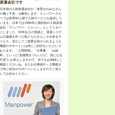
派遣会社です
日本初の人材派遣会社が「保育士のみなさん
の働く不安」を解決します。マンパワーグル
ープは世界80ヵ国で人材サービスを提供して
います。日本では1966年に国内初の人材派遣
会社「マンパワー・ジャパン」としてスター
トしました。50年以上の実績と、派遣システ
ムの基礎を作った私たちだからこそ出来るサ
ービス。安心してご就業を続けられるよう入
職後のサポートには特にご好評をいただいて
おります。「人間関係」「仕事量」「お給
料」といった”直接聞きづらいけど、気になる
不安”にお答えしますので、何でもお気軽にご
相談くださいね。またお仕事紹介～入職後ま
で同じ担当がサポートいたしますのでご安心
してお任せください。