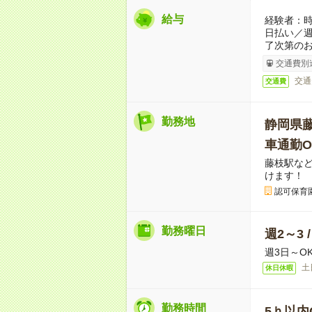
給与
経験者：時
日払い／
了次第のお
交通費別
交通
交通費
勤務地
静岡県
車通勤O
藤枝駅な
けます！
認可保育
勤務曜日
週2～3 
週3日～O
土
休日休暇
勤務時間
5ｈ以内O