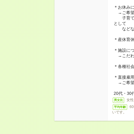
＊お休み
→ご希望
子育て・
として
などな
＊産休育
＊施設に
→こだわ
＊各種社
＊直接雇
→ご希望
20代・3
女性
男女比
6
平均年齢
いです。