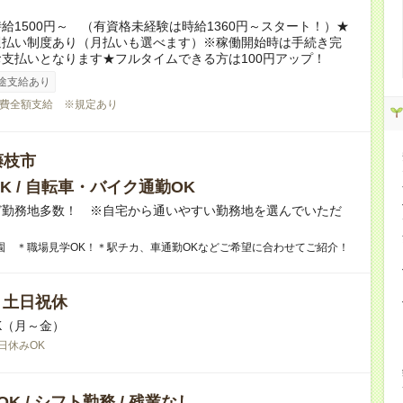
給1500円～ （有資格未経験は時給1360円～スタート！）★
週払い制度あり（月払いも選べます）※稼働開始時は手続き完
支払いとなります★フルタイムできる方は100円アップ！
途支給あり
費全額支給 ※規定あり
藤枝市
K / 自転車・バイク通勤OK
ど勤務地多数！ ※自宅から通いやすい勤務地を選んでいただ
園 ＊職場見学OK！＊駅チカ、車通勤OKなどご希望に合わせてご紹介！
/ 土日祝休
K（月～金）
日休みOK
K / シフト勤務 / 残業なし