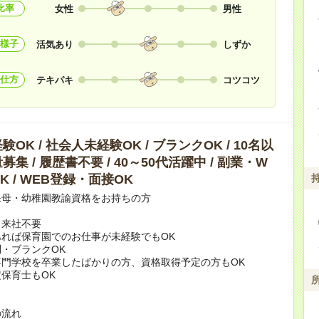
比率
女性
男性
様子
活気あり
しずか
仕方
テキパキ
コツコツ
OK / 社会人未経験OK / ブランクOK / 10名以
集 / 履歴書不要 / 40～50代活躍中 / 副業・W
K / WEB登録・面接OK
保母・幼稚園教諭資格をお持ちの方
・来社不要
れば保育園でのお仕事が未経験でもOK
・ブランクOK
専門学校を卒業したばかりの方、資格取得予定の方もOK
保育士もOK
の流れ