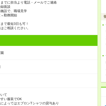
日までに担当より電話・メールでご連絡
登録面談
の施設で、職場見学
定→勤務開始
まで最短3日も可！
日はご相談ください。
育園
園
ついて
すい服装でOK
よってはエプロンTシャツの貸与あり