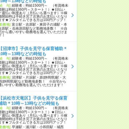
10時～13時などの時短も
[給 与]
経験者：時給1500円～ （有資格未
経験は時給1360円～スタート！）★日払い
／週払い制度あり（月払いも選べます）※稼
働開始時は手続き完了次第のお支払いとなり
ます★フルタイムできる方は100円アップ！
[勤務地]
富士駅・吉原駅・東田子の浦駅・本
吉原駅・岳南原田駅など勤務地多数！ ※自
宅から通いやすい勤務地を選んでいただけま
す！
【沼津市】子供を見守る保育補助＊
10時～13時などの時短も
[給 与]
経験者：時給1500円～ （有資格未
経験は時給1360円～スタート！）★日払い
／週払い制度あり（月払いも選べます）※稼
働開始時は手続き完了次第のお支払いとなり
ます★フルタイムできる方は100円アップ！
[勤務地]
沼津駅・片浜駅・原(静岡県)駅・大
岡(静岡県)駅など勤務地多数！ ※自宅から
通いやすい勤務地を選んでいただけます！
【浜松市天竜区】子供を見守る保育
補助＊10時～13時などの時短も
[給 与]
経験者：時給1500円～ （有資格未
経験は時給1360円～スタート！）★日払い
／週払い制度あり（月払いも選べます）※稼
働開始時は手続き完了次第のお支払いとなり
ます★フルタイムできる方は100円アップ！
[勤務地]
早瀬駅・浦川駅・小和田駅・城西