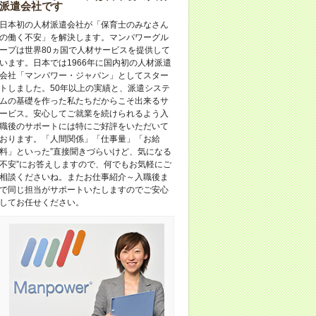
派遣会社です
日本初の人材派遣会社が「保育士のみなさん
の働く不安」を解決します。マンパワーグル
ープは世界80ヵ国で人材サービスを提供して
います。日本では1966年に国内初の人材派遣
会社「マンパワー・ジャパン」としてスター
トしました。50年以上の実績と、派遣システ
ムの基礎を作った私たちだからこそ出来るサ
ービス。安心してご就業を続けられるよう入
職後のサポートには特にご好評をいただいて
おります。「人間関係」「仕事量」「お給
料」といった”直接聞きづらいけど、気になる
不安”にお答えしますので、何でもお気軽にご
相談くださいね。またお仕事紹介～入職後ま
で同じ担当がサポートいたしますのでご安心
してお任せください。