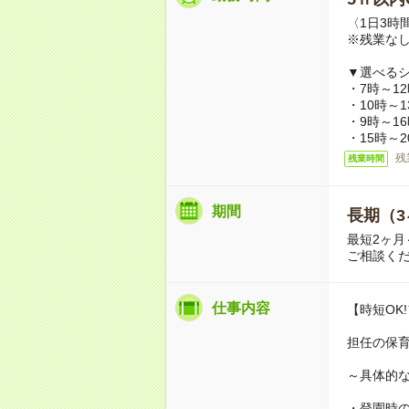
〈1日3時
※残業な
▼選べるシ
・7時～1
・10時～
・9時～1
・15時～
残
残業時間
期間
長期（3
最短2ヶ月
ご相談く
仕事内容
【時短OK
担任の保
～具体的
・登園時