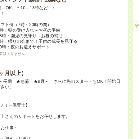
間～OK！＊10～13時など！〉
し！
フト例（7時～20時の間）
2時：朝の受け入れ～お昼の準備
13時：園児の見守り～お昼の補助
6時：帰りの会まで！子供の成長を見守る
20時：夜のお迎えサポート
業はありません。
ヶ月以上）
～長期 ★急募 ★8月～、さらに先のスタートもOK！開始日
ださい。
!フリー保育士】
育士さんのサポートをお任せします。
なお仕事～
のお迎え／お送り