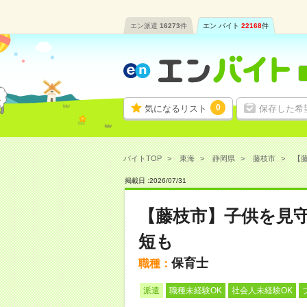
エン派遣
16273
件
エン バイト
22168
件
0
気になるリスト
保存した希
バイトTOP
東海
静岡県
藤枝市
【藤
掲載日 :
2026
/
07
/
31
【藤枝市】子供を見守
短も
保育士
職種：
派遣
職種未経験OK
社会人未経験OK