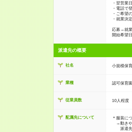
・翌営業
・電話で
・ご希望
・就業決
応募→就業
開始希望
派遣先の概要
社名
小規模保
業種
認可保育
従業員数
10人程度
配属先について
＊服装に
→動きや
派遣先に