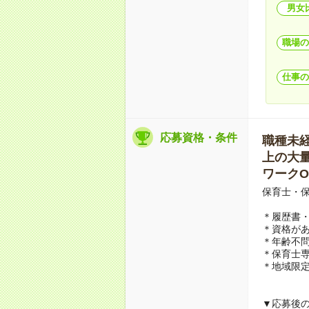
男女
職場の
仕事の
応募資格・条件
職種未経験
上の大量募
ワークO
保育士・
＊履歴書
＊資格があ
＊年齢不問
＊保育士
＊地域限定
▼応募後