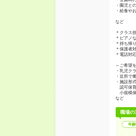
・園児と
・給食や
など
＊クラス
＊ピアノ
＊持ち帰
＊保護者
＊電話対
～ご希望
・乳児ク
・近所で
・施設形
認可保育
小規模保
など
職場の
年齢