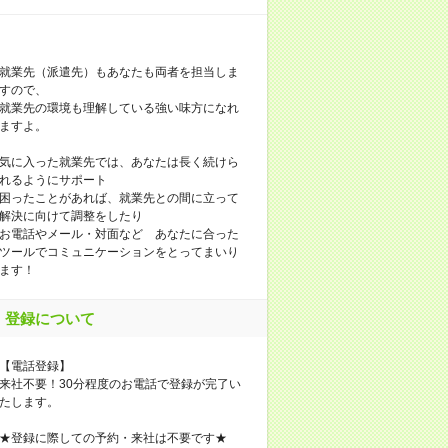
就業先（派遣先）もあなたも両者を担当しま
すので、
就業先の環境も理解している強い味方になれ
ますよ。
気に入った就業先では、あなたは長く続けら
れるようにサポート
困ったことがあれば、就業先との間に立って
解決に向けて調整をしたり
お電話やメール・対面など あなたに合った
ツールでコミュニケーションをとってまいり
ます！
登録について
【電話登録】
来社不要！30分程度のお電話で登録が完了い
たします。
★登録に際しての予約・来社は不要です★