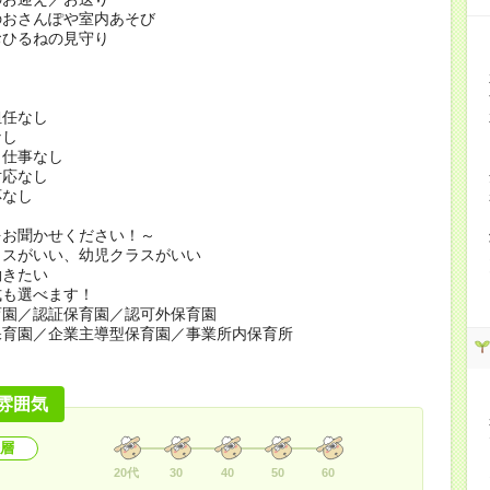
のおさんぽや室内あそび
おひるねの見守り
担任なし
なし
り仕事なし
対応なし
応なし
をお聞かせください！～
ラスがいい、幼児クラスがいい
働きたい
式も選べます！
園／認証保育園／認可外保育園
育園／企業主導型保育園／事業所内保育所
雰囲気
層
20代
30
40
50
60