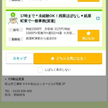
・お仕事のご紹介など
【来社登録】約1.5～2時間＊経験・ご希望による
・ガイダンス
17時まで＊未経験OK！残業ほぼなし▼紙屋
・経験や希望をインタビュー
町東で一般事務[派遣]
・スキルチェック
・お仕事のご紹介
時給1500円 月収例 21万円 時給
給与
登録場所
1500円×実働7h×週5日×4週 ※月収例
を保証するものではありません。※給
紙屋町東駅から徒歩2分
気になる!
勤務地
CS広島支店
与即受取りサービス利用可（利用条件
有）
広島県広島市中区袋町 3-17 シシンヨービル 11F
TEL：0120-921-943
担当：採用担当
スキップ
どちらも気になる！
CS高松支店
〒760-0027 香川県高松市紺屋町9-6 高松大同生命ビル7
TEL：0120-829-575
しばらく表示しない
担当：採用担当
CS松山支店
松山市三番町 4-4-6 松山センタービル2号館 2F
TEL：0120-926-400
担当：登録担当