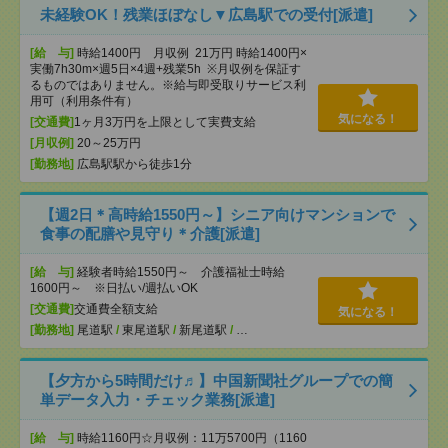
未経験OK！残業ほぼなし▼広島駅での受付[派遣]
[給 与]
時給1400円 月収例 21万円 時給1400円×
実働7h30m×週5日×4週+残業5h ※月収例を保証す
るものではありません。※給与即受取りサービス利
用可（利用条件有）
気になる！
[交通費]
1ヶ月3万円を上限として実費支給
[月収例]
20～25万円
[勤務地]
広島駅駅から徒歩1分
【週2日＊高時給1550円～】シニア向けマンションで
食事の配膳や見守り＊介護[派遣]
[給 与]
経験者時給1550円～ 介護福祉士時給
1600円～ ※日払い/週払いOK
[交通費]
交通費全額支給
気になる！
[勤務地]
尾道駅
/
東尾道駅
/
新尾道駅
/
…
【夕方から5時間だけ♬】中国新聞社グループでの簡
単データ入力・チェック業務[派遣]
[給 与]
時給1160円☆月収例：11万5700円（1160