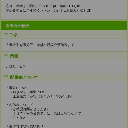
応募→就業まで最短3日＆10日後に給料GETも可！
開始希望日はご相談ください。1か月以上先の相談もOK！
派遣先の概要
社名
人気大手介護施設～老舗小規模介護施設まで！
業種
介護サービス
配属先について
＊服装について
→動きやすい服装でOK
派遣先によってはポロシャツの貸与あり
＊お休みについて
→ご希望お聞かせください！
子育て・家事優先で／はじめは日数少なめで
などなど
＊産休育休取得実績あり！