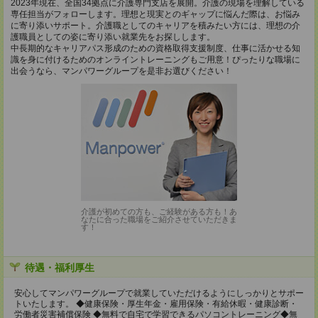
2023年現在、全国34拠点に介護専門支店を展開。介護の現場を理解している
専任担当がフォローします。理想と現実とのギャップに悩んだ際は、お悩み
に寄り添いサポート。介護職としてのキャリアを積みたい方には、理想の介
護職員としての姿に寄り添い就業先をお探しします。
中長期的なキャリアパス形成のための資格取得支援制度、仕事に活かせる知
識を身に付けるためのオンライントレーニングもご用意！ぴったりな職場に
出会うなら、マンパワーグループを是非お選びください！
介護が初めての方も、ご経験がある方も！あ
なたに合った職場をご紹介させていただきま
す！
待遇・福利厚生
安心してマンパワーグループで就業していただけるようにしっかりとサポー
トいたします。 ◆健康保険・厚生年金・雇用保険・有給休暇・健康診断・
労働者災害補償保険 ◆無料で自宅で学習できるパソコントレーニング◆無