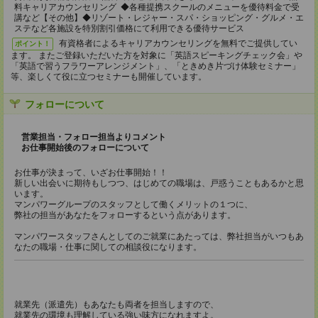
料キャリアカウンセリング ◆各種提携スクールのメニューを優待料金で受
講など【その他】◆リゾート・レジャー・スパ・ショッピング・グルメ・エ
ステなど各施設を特別割引価格にて利用できる優待サービス
有資格者によるキャリアカウンセリングを無料でご提供してい
ポイント！
ます。 またご登録いただいた方を対象に「英語スピーキングチェック会」や
「英語で習うフラワーアレンジメント」、「ときめき片づけ体験セミナー」
等、楽しくて役に立つセミナーも開催しています。
フォローについて
営業担当・フォロー担当よりコメント
お仕事開始後のフォローについて
お仕事が決まって、いざお仕事開始！！
新しい出会いに期待もしつつ、はじめての職場は、戸惑うこともあるかと思
います。
マンパワーグループのスタッフとして働くメリットの１つに、
弊社の担当があなたをフォローするという点があります。
マンパワースタッフさんとしてのご就業にあたっては、弊社担当がいつもあ
なたの職場・仕事に関しての相談役になります。
就業先（派遣先）もあなたも両者を担当しますので、
就業先の環境も理解している強い味方になれますよ。