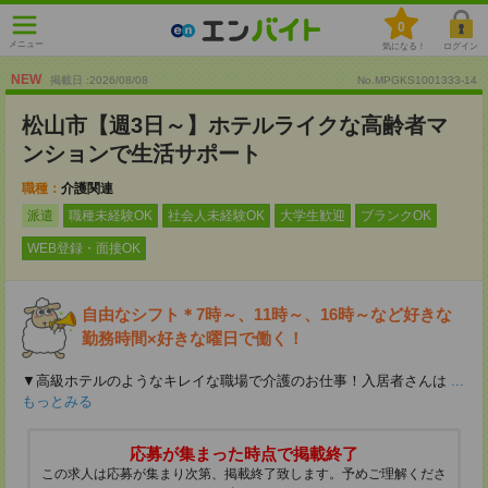
0
メニュー
気になる！
ログイン
NEW
掲載日 :2026
/
08
/
08
No.MPGKS1001333-14
松山市【週3日～】ホテルライクな高齢者マ
ンションで生活サポート
職種：
介護関連
派遣
職種未経験OK
社会人未経験OK
大学生歓迎
ブランクOK
WEB登録・面接OK
自由なシフト＊7時～、11時～、16時～など好きな
勤務時間×好きな曜日で働く！
▼高級ホテルのようなキレイな職場で介護のお仕事！入居者さんは
...
もっとみる
応募が集まった時点で掲載終了
この求人は応募が集まり次第、掲載終了致します。予めご理解くださ