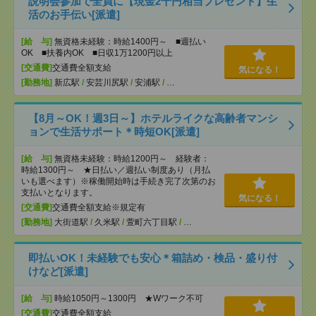
説明会参加で全員に【現金2千円相当プレゼント】生
活のお手伝い[派遣]
[給 与]
無資格未経験：時給1400円～ ■週払い
OK ■扶養内OK ■日収1万1200円以上
[交通費]
交通費全額支給
気になる！
[勤務地]
新広駅
/
安芸川尻駅
/
安浦駅
/
…
【8月～OK！週3日～】ホテルライクな高齢者マンシ
ョンで生活サポート＊時短OK[派遣]
[給 与]
無資格未経験：時給1200円～ 経験者：
時給1300円～ ★日払い／週払い制度あり（月払
いも選べます）※稼働開始時は手続き完了次第のお
支払いとなります。
気になる！
[交通費]
交通費全額支給※規定有
[勤務地]
大街道駅
/
久米駅
/
萱町六丁目駅
/
…
即払いOK！未経験でも安心＊箱詰め・検品・盛り付
けなど[派遣]
[給 与]
時給1050円～1300円 ★Wワーク不可
[交通費]
交通費全額支給