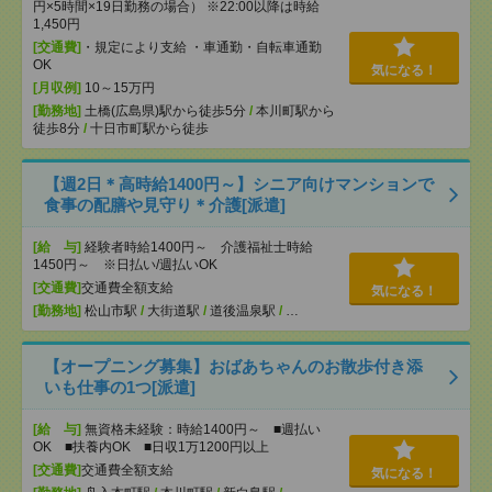
円×5時間×19日勤務の場合） ※22:00以降は時給
1,450円
[交通費]
・規定により支給 ・車通勤・自転車通勤
OK
気になる！
[月収例]
10～15万円
[勤務地]
土橋(広島県)駅から徒歩5分
/
本川町駅から
徒歩8分
/
十日市町駅から徒歩
【週2日＊高時給1400円～】シニア向けマンションで
食事の配膳や見守り＊介護[派遣]
[給 与]
経験者時給1400円～ 介護福祉士時給
1450円～ ※日払い/週払いOK
[交通費]
交通費全額支給
気になる！
[勤務地]
松山市駅
/
大街道駅
/
道後温泉駅
/
…
【オープニング募集】おばあちゃんのお散歩付き添
いも仕事の1つ[派遣]
[給 与]
無資格未経験：時給1400円～ ■週払い
OK ■扶養内OK ■日収1万1200円以上
[交通費]
交通費全額支給
気になる！