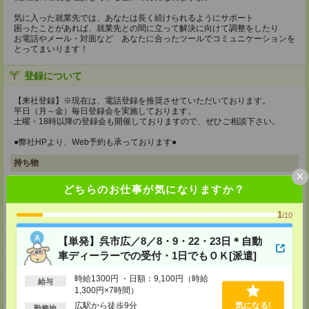
気に入った就業先では、あなたは長く続けられるようにサポート
困ったことがあれば、就業先との間に立って解決に向けて調整をしたり
お電話やメール・対面など あなたに合ったツールでコミュニケーションを
とってまいります！
登録について
【来社登録】※現在は、電話登録を推奨させていただいております。
平日（月～金）毎日登録会を実施しております。
土曜・18時以降の登録会も開催しておりますので、ぜひご相談下さい。
●弊社HPより、Web予約も承っております●
持ち物
×
【電話登録】
どちらのお仕事が気になりますか？
弊社HPよりマイページ作成をお願いします
1
【来社登録】※現在は、電話登録を推奨させていただいております。
/10
・印鑑
・免許証など本人確認書類
【単発】呉市広／8／8・9・22・23日＊自動
・職務経歴書
車ディーラーでの受付・1日でもＯＫ[派遣]
※履歴書、写真は不要です！
所要時間
時給1300円 ・日額：9,100円（時給
給与
1,300円×7時間）
【電話登録】30分程度
広駅から徒歩9分
気になる!
・経験やご希望などをインタビュー
勤務地