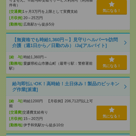
りません。※給与即受取りサービス利用可（利用条
件有）
気になる！
[交通費]
1ヶ月3万円を上限として実費支給
[月収例]
20～25万円
[勤務地]
広島駅から徒歩5分
【無資格でも時給1,360円～】見守りヘルパー✨訪問
介護（週1日から／日勤のみ） /Ja[アルバイト]
[給 与]
時給1,360円～
[勤務地]
愛媛県松山市勝山町（最寄り駅：警察署前
気になる！
駅）
給与即払いOK！高時給！土日休み！製品のピッキン
グ作業[派遣]
[給 与]
時給1200円 【月収例】206,712円以上可
能
[交通費]
交通費支給有り
気になる！
[月収例]
15～20万円
[勤務地]
伊予和気駅から徒歩10分