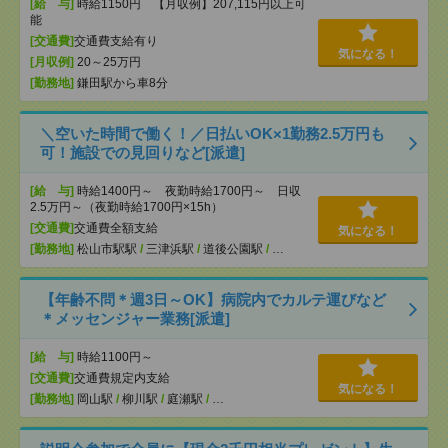
[給 与]
時給1150円 【月収例】207,115円以上可
能
[交通費]
交通費支給有り
気になる！
[月収例]
20～25万円
[勤務地]
鎌田駅から車8分
＼空いた時間で働く！／日払いOK×1勤務2.5万円も
可！施設での見回りなど[派遣]
[給 与]
時給1400円～ 夜勤時給1700円～ 日収
2.5万円～（夜勤時給1700円×15h）
[交通費]
交通費全額支給
気になる！
[勤務地]
松山市駅駅
/
三津浜駅
/
道後公園駅
/
…
【年齢不問＊週3日～OK】病院内でカルテ運びなど
＊メッセンジャー業務[派遣]
[給 与]
時給1100円～
[交通費]
交通費規定内支給
気になる！
[勤務地]
岡山駅
/
柳川駅
/
庭瀬駅
/
…