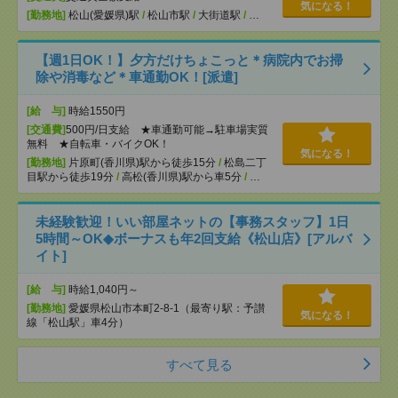
気になる！
[勤務地]
松山(愛媛県)駅
/
松山市駅
/
大街道駅
/
…
【週1日OK！】夕方だけちょこっと＊病院内でお掃
除や消毒など＊車通勤OK！[派遣]
[給 与]
時給1550円
[交通費]
500円/日支給 ★車通勤可能→駐車場実質
無料 ★自転車・バイクOK！
気になる！
[勤務地]
片原町(香川県)駅から徒歩15分
/
松島二丁
目駅から徒歩19分
/
高松(香川県)駅から車5分
/
…
未経験歓迎！いい部屋ネットの【事務スタッフ】1日
5時間～OK◆ボーナスも年2回支給《松山店》[アルバ
イト]
[給 与]
時給1,040円～
[勤務地]
愛媛県松山市本町2-8-1（最寄り駅：予讃
気になる！
線「松山駅」車4分）
すべて見る