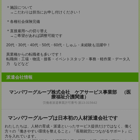
＊施設について
→こだわりは担当にお申し付けください！
＊各種社会保険完備
＊直接雇用への切り替え
→ご希望があれば調整可能です
20代・30代・40代・50代・60代・しゅふ・未経験も活躍中！
異業種からの転職者も多いです！
転職例：工場・物流・接客・イベントスタッフ・事務・軽作業・データ入
力 などなど
派遣会社情報
マンパワーグループ株式会社 ケアサービス事業部 （医
療福祉介護関連）
労働者派遣事業許可番号:派13-315642
マンパワーグループは日本初の人材派遣会社です
わたしたちは、人材の育成・派遣といったサービス提供だけではなく、働く
方々の『働きやすい環境を整えること』『長期就労につながるサポート』に
力を入れています。