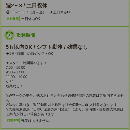
週2～3 / 土日祝休
週3日～5日OK（月～金） ★土日休みOK
土日休みOK
休日休暇
勤務時間
5ｈ以内OK / シフト勤務 / 残業なし
★1日4時間～の時短シフトOK
★スタート時間選べます！
7:00～16:00
9:00～17:00
11:00～19:00
など
残業なし！
※Wワークの場合、他のお仕事と合わせ週40時間超の就業はご案内できませ
ん
※法令に基づき、週20時間以上勤務は社会保険への加入対象となります
※労働者派遣法（日雇い派遣の原則禁止）により、短時間・短期間の就業は
ご案内が難しい場合があります
残業はありません。
残業時間