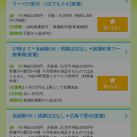
ラーでの受付・1日でもＯＫ[派遣]
[給 与]
時給1300円 ・日額：9,100円（時給1,300
円×7時間）
[交通費]
・自転車通勤可 ・車通勤可(駐車場無料)
気になる！
[勤務地]
広駅から徒歩9分
17時まで＊未経験OK！残業ほぼなし▼紙屋町東で一
般事務[派遣]
[給 与]
時給1500円 月収例 21万円 時給1500円×
実働7h×週5日×4週 ※月収例を保証するものではあ
りません。※給与即受取りサービス利用可（利用条
件有）
気になる！
[交通費]
1ヶ月3万円を上限として実費支給
[月収例]
20～25万円
[勤務地]
紙屋町東駅から徒歩2分
未経験OK！残業ほぼなし▼広島で受付[派遣]
[給 与]
時給1500円 月収例 21万円 時給1500円×
実働7h×週5日×4週 ※月収例を保証するものではあ