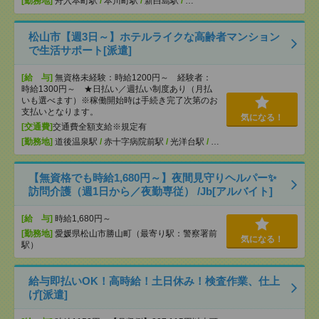
[勤務地]
舟入本町駅
/
本川町駅
/
新白島駅
/
…
松山市【週3日～】ホテルライクな高齢者マンション
で生活サポート[派遣]
[給 与]
無資格未経験：時給1200円～ 経験者：
時給1300円～ ★日払い／週払い制度あり（月払
いも選べます）※稼働開始時は手続き完了次第のお
支払いとなります。
気になる！
[交通費]
交通費全額支給※規定有
[勤務地]
道後温泉駅
/
赤十字病院前駅
/
光洋台駅
/
…
【無資格でも時給1,680円～】夜間見守りヘルパー✨
訪問介護（週1日から／夜勤専従） /Jb[アルバイト]
[給 与]
時給1,680円～
[勤務地]
愛媛県松山市勝山町（最寄り駅：警察署前
気になる！
駅）
給与即払いOK！高時給！土日休み！検査作業、仕上
げ[派遣]