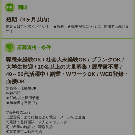
期間
短期（3ヶ月以内）
開始日はご相談ください！ ★急募 ★職場が気に入れば、長期でも働けま
す！
応募資格・条件
職種未経験OK / 社会人未経験OK / ブランクOK /
大学生歓迎 / 10名以上の大量募集 / 履歴書不要 /
40～50代活躍中 / 副業・WワークOK / WEB登録・
面接OK
無資格・未経験OK
年齢不問
★10名以上採用予定
★履歴書は不要です
▽応募後の流れ
1)翌営業日までに担当より電話・メールでご連絡
2)電話で登録面談→求人とマッチング
3)ご希望の施設で、職場見学
4)就業決定→勤務開始