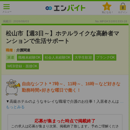
0
メニュー
気になる！
ログイン
掲載日 :2026
/
08
/
03
No.MPGKS1001333-18
松山市【週3日～】ホテルライクな高齢者マ
ンションで生活サポート
職種：
介護関連
派遣
職種未経験OK
社会人未経験OK
大学生歓迎
ブランクOK
WEB登録・面接OK
自由なシフト＊7時～、11時～、16時～など好きな
勤務時間×好きな曜日で働く！
▼高級ホテルのようなキレイな職場で介護のお仕事！入居者さんは
...
もっとみる
応募が集まった時点で掲載終了
この求人は応募が集まり次第、掲載終了致します。予めご理解くださ