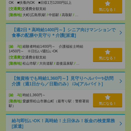
OK ■扶養内OK ■日収1万1200円以上
[交通費]
交通費全額支給
気になる！
[勤務地]
大町(広島県)駅
/
中筋駅
/
高取駅
/
…
【週2日＊高時給1400円～】シニア向けマンションで
食事の配膳や見守り＊介護[派遣]
[給 与]
経験者時給1400円～ 介護福祉士時給
1450円～ ※日払い/週払いOK
[交通費]
交通費全額支給
気になる！
[勤務地]
松山市駅
/
大街道駅
/
道後温泉駅
/
…
【無資格でも時給1,360円～】見守りヘルパー✨訪問
介護（週1日から／日勤のみ） /Ja[アルバイト]
[給 与]
時給1,360円～
[勤務地]
愛媛県松山市勝山町（最寄り駅：警察署前
気になる！
駅）
給与即払いOK！高時給！土日休み！板金の検査業務
[派遣]