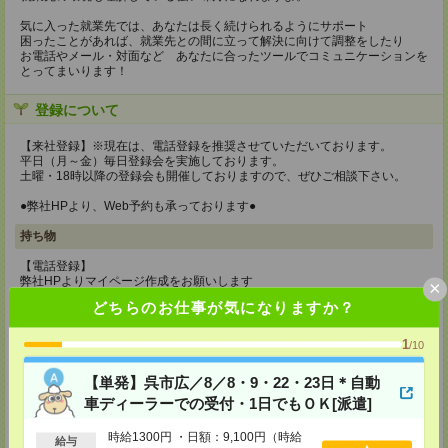
気に入った就業先では、あなたは長く続けられるようにサポート
困ったことがあれば、就業先との間に立って解決に向けて調整をしたり
お電話やメール・対面など あなたに合ったツールでコミュニケーションを
とってまいります！
登録について
【来社登録】※現在は、電話登録を推奨させていただいております。
平日（月～金）毎日登録会を実施しております。
土曜・18時以降の登録会も開催しておりますので、ぜひご相談下さい。
●弊社HPより、Web予約も承っております●
持ち物
【電話登録】
弊社HPよりマイページ作成をお願いします
×
どちらのお仕事が気になりますか？
【来社登録】※現在は、電話登録を推奨させていただいております。
・印鑑
・免許証など本人確認書類
1
/10
・職務経歴書
※履歴書、写真は不要です！
【単発】呉市広／8／8・9・22・23日＊自動
所要時間
車ディーラーでの受付・1日でもＯＫ[派遣]
【電話登録】30分程度
時給1300円 ・日額：9,100円（時給
給与
・経験やご希望などをインタビュー