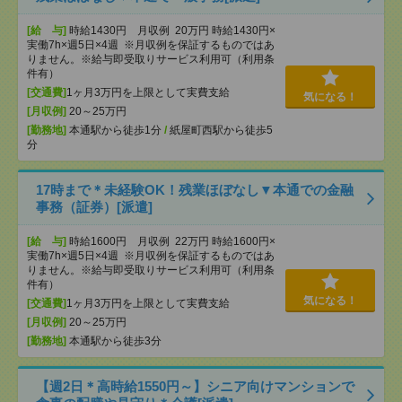
[給 与]
時給1430円 月収例 20万円 時給1430円×
実働7h×週5日×4週 ※月収例を保証するものではあ
りません。※給与即受取りサービス利用可（利用条
件有）
[交通費]
1ヶ月3万円を上限として実費支給
気になる！
[月収例]
20～25万円
[勤務地]
本通駅から徒歩1分
/
紙屋町西駅から徒歩5
分
17時まで＊未経験OK！残業ほぼなし▼本通での金融
事務（証券）[派遣]
[給 与]
時給1600円 月収例 22万円 時給1600円×
実働7h×週5日×4週 ※月収例を保証するものではあ
りません。※給与即受取りサービス利用可（利用条
件有）
気になる！
[交通費]
1ヶ月3万円を上限として実費支給
[月収例]
20～25万円
[勤務地]
本通駅から徒歩3分
【週2日＊高時給1550円～】シニア向けマンションで