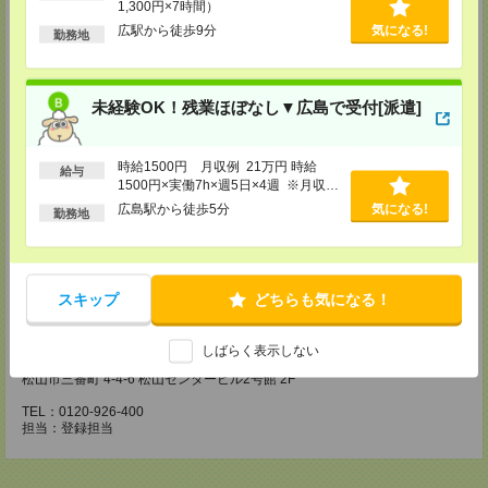
1,300円×7時間）
・お仕事のご紹介など
広駅から徒歩9分
気になる!
勤務地
【来社登録】約1.5～2時間＊経験・ご希望による
・ガイダンス
・経験や希望をインタビュー
・スキルチェック
未経験OK！残業ほぼなし▼広島で受付[派遣]
・お仕事のご紹介
登録場所
時給1500円 月収例 21万円 時給
給与
CS広島支店
1500円×実働7h×週5日×4週 ※月収例
を保証するものではありません。※給
広島県広島市中区袋町 3-17 シシンヨービル 11F
広島駅から徒歩5分
気になる!
勤務地
TEL：0120-921-943
与即受取りサービス利用可（利用条件
担当：採用担当
有）
CS高松支店
〒760-0027 香川県高松市紺屋町9-6 高松大同生命ビル7
スキップ
どちらも気になる！
TEL：0120-829-575
担当：採用担当
しばらく表示しない
CS松山支店
松山市三番町 4-4-6 松山センタービル2号館 2F
TEL：0120-926-400
担当：登録担当