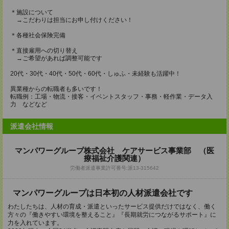
＊施設について
→こだわりは担当にお申し付けください！
＊各種社会保険完備
＊直接雇用への切り替え
→ご希望があれば調整可能です
20代・30代・40代・50代・60代・しゅふ・未経験も活躍中！
異業種からの転職者も多いです！
転職例：工場・物流・接客・イベントスタッフ・事務・軽作業・データ入
力 などなど
派遣会社情報
マンパワーグループ株式会社 ケアサービス事業部 （医
療福祉介護関連）
労働者派遣事業許可番号:派13-315642
マンパワーグループは日本初の人材派遣会社です
わたしたちは、人材の育成・派遣といったサービス提供だけではなく、働く
方々の『働きやすい環境を整えること』『長期就労につながるサポート』に
力を入れています。