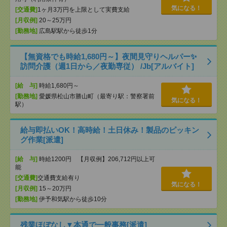
気になる！
[交通費]
1ヶ月3万円を上限として実費支給
[月収例]
20～25万円
[勤務地]
広島駅駅から徒歩1分
【無資格でも時給1,680円～】夜間見守りヘルパー✨
訪問介護（週1日から／夜勤専従） /Jb[アルバイト]
[給 与]
時給1,680円～
[勤務地]
愛媛県松山市勝山町（最寄り駅：警察署前
気になる！
駅）
給与即払いOK！高時給！土日休み！製品のピッキン
グ作業[派遣]
[給 与]
時給1200円 【月収例】206,712円以上可
能
[交通費]
交通費支給有り
気になる！
[月収例]
15～20万円
[勤務地]
伊予和気駅から徒歩10分
残業ほぼなし▼本通で一般事務[派遣]