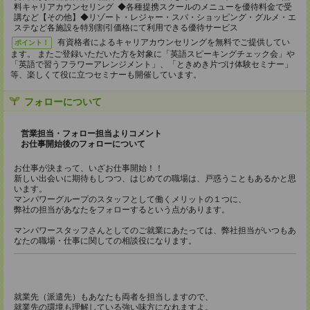
料キャリアカウンセリング ◆各種提携スクールのメニューを優待料金で受
講など【その他】◆リゾート・レジャー・スパ・ショッピング・グルメ・エ
ステなど各施設を特別割引価格にて利用できる優待サービス
有資格者によるキャリアカウンセリングを無料でご提供してい
ポイント！
ます。 またご登録いただいた方を対象に「英語スピーキングチェック会」や
「英語で習うフラワーアレンジメント」、「ときめき片づけ体験セミナー」
等、楽しくて役に立つセミナーも開催しています。
フォローについて
営業担当・フォロー担当よりコメント
お仕事開始後のフォローについて
お仕事が決まって、いざお仕事開始！！
新しい出会いに期待もしつつ、はじめての職場は、戸惑うこともあるかと思
います。
マンパワーグループのスタッフとして働くメリットの１つに、
弊社の担当があなたをフォローするという点があります。
マンパワースタッフさんとしてのご就業にあたっては、弊社担当がいつもあ
なたの職場・仕事に関しての相談役になります。
就業先（派遣先）もあなたも両者を担当しますので、
就業先の環境も理解している強い味方になれますよ。