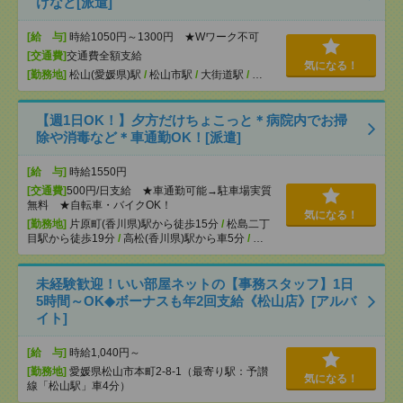
けなど[派遣]
[給 与]
時給1050円～1300円 ★Wワーク不可
[交通費]
交通費全額支給
気になる！
[勤務地]
松山(愛媛県)駅
/
松山市駅
/
大街道駅
/
…
【週1日OK！】夕方だけちょこっと＊病院内でお掃
除や消毒など＊車通勤OK！[派遣]
[給 与]
時給1550円
[交通費]
500円/日支給 ★車通勤可能→駐車場実質
無料 ★自転車・バイクOK！
気になる！
[勤務地]
片原町(香川県)駅から徒歩15分
/
松島二丁
目駅から徒歩19分
/
高松(香川県)駅から車5分
/
…
未経験歓迎！いい部屋ネットの【事務スタッフ】1日
5時間～OK◆ボーナスも年2回支給《松山店》[アルバ
イト]
[給 与]
時給1,040円～
[勤務地]
愛媛県松山市本町2-8-1（最寄り駅：予讃
気になる！
線「松山駅」車4分）