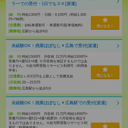
ラーでの受付・1日でもＯＫ[派遣]
[給 与]
時給1300円 ・日額：9,100円（時給1,300
円×7時間）
[交通費]
・自転車通勤可 ・車通勤可(駐車場無料)
気になる！
[勤務地]
広駅から徒歩9分
未経験OK！残業ほぼなし▼広島で受付[派遣]
[給 与]
時給1500円 月収例 21万円 時給1500円×
実働7h×週5日×4週 ※月収例を保証するものではあ
りません。※給与即受取りサービス利用可（利用条
件有）
気になる！
[交通費]
1ヶ月3万円を上限として実費支給
[月収例]
20～25万円
[勤務地]
広島駅から徒歩5分
未経験OK！残業ほぼなし▼広島駅での受付[派遣]
[給 与]
時給1400円 月収例 21万円 時給1400円×
実働7h30m×週5日×4週+残業5h ※月収例を保証す
るものではありません。※給与即受取りサービス利
用可（利用条件有）