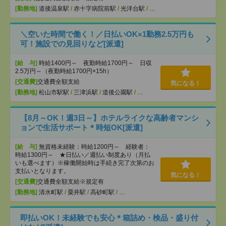
[勤務地]
道後温泉駅
/
赤十字病院前駅
/
光洋台駅
/
…
＼空いた時間で働く！／日払いOK×1勤務2.5万円も
可！施設での見回りなど[派遣]
[給 与]
時給1400円～ 夜勤時給1700円～ 日収
2.5万円～（夜勤時給1700円×15h）
[交通費]
交通費全額支給
気になる！
[勤務地]
松山市駅駅
/
三津浜駅
/
道後公園駅
/
…
【8月～OK！週3日～】ホテルライクな高齢者マンシ
ョンで生活サポート＊時短OK[派遣]
[給 与]
無資格未経験：時給1200円～ 経験者：
時給1300円～ ★日払い／週払い制度あり（月払
いも選べます）※稼働開始時は手続き完了次第のお
支払いとなります。
気になる！
[交通費]
交通費全額支給※規定有
[勤務地]
清水町駅
/
粟井駅
/
高砂町駅
/
…
即払いOK！未経験でも安心＊箱詰め・検品・盛り付