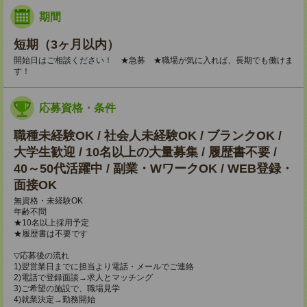
期間
短期（3ヶ月以内）
開始日はご相談ください！ ★急募 ★職場が気に入れば、長期でも働けま
す！
応募資格・条件
職種未経験OK / 社会人未経験OK / ブランクOK /
大学生歓迎 / 10名以上の大量募集 / 履歴書不要 /
40～50代活躍中 / 副業・WワークOK / WEB登録・
面接OK
無資格・未経験OK
年齢不問
★10名以上採用予定
★履歴書は不要です
▽応募後の流れ
1)翌営業日までに担当より電話・メールでご連絡
2)電話で登録面談→求人とマッチング
3)ご希望の施設で、職場見学
4)就業決定→勤務開始