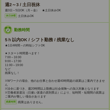
週2～3 / 土日祝休
週3日～5日OK（月～金） ★土日休みOK
土日休みOK
休日休暇
勤務時間
5ｈ以内OK / シフト勤務 / 残業なし
★1日4時間～の時短シフトOK
★スタート時間選べます！
7:00～16:00
9:00～17:00
11:00～19:00
など
残業なし！
※Wワークの場合、他のお仕事と合わせ週40時間超の就業はご案内できませ
ん
※法令に基づき、週20時間以上勤務は社会保険への加入対象となります
※労働者派遣法（日雇い派遣の原則禁止）により、短時間・短期間の就業は
ご案内が難しい場合があります
残業はありません。
残業時間