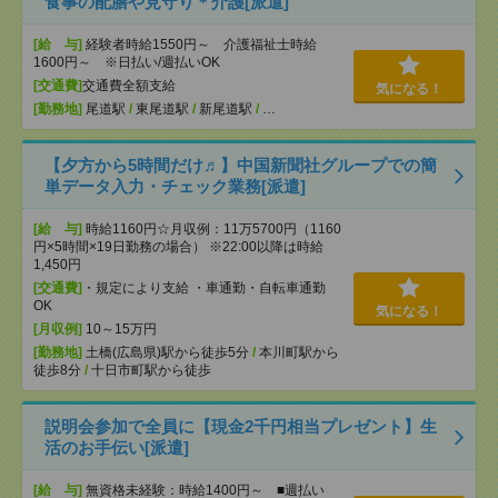
食事の配膳や見守り＊介護[派遣]
[給 与]
経験者時給1550円～ 介護福祉士時給
1600円～ ※日払い/週払いOK
[交通費]
交通費全額支給
気になる！
[勤務地]
尾道駅
/
東尾道駅
/
新尾道駅
/
…
【夕方から5時間だけ♬】中国新聞社グループでの簡
単データ入力・チェック業務[派遣]
[給 与]
時給1160円☆月収例：11万5700円（1160
円×5時間×19日勤務の場合） ※22:00以降は時給
1,450円
[交通費]
・規定により支給 ・車通勤・自転車通勤
OK
気になる！
[月収例]
10～15万円
[勤務地]
土橋(広島県)駅から徒歩5分
/
本川町駅から
徒歩8分
/
十日市町駅から徒歩
説明会参加で全員に【現金2千円相当プレゼント】生
活のお手伝い[派遣]
[給 与]
無資格未経験：時給1400円～ ■週払い