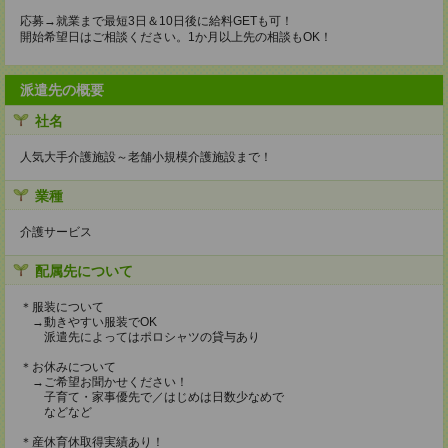
応募→就業まで最短3日＆10日後に給料GETも可！
開始希望日はご相談ください。1か月以上先の相談もOK！
派遣先の概要
社名
人気大手介護施設～老舗小規模介護施設まで！
業種
介護サービス
配属先について
＊服装について
→動きやすい服装でOK
派遣先によってはポロシャツの貸与あり
＊お休みについて
→ご希望お聞かせください！
子育て・家事優先で／はじめは日数少なめで
などなど
＊産休育休取得実績あり！