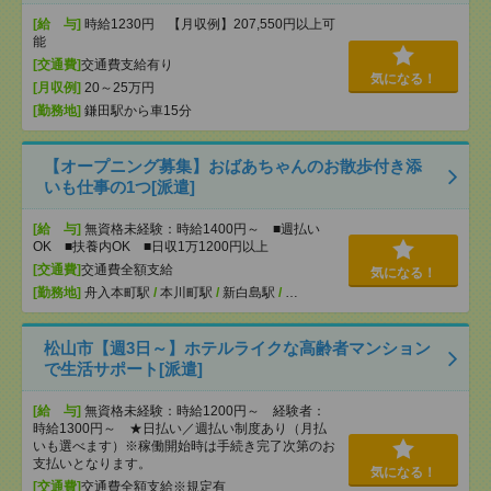
[給 与]
時給1230円 【月収例】207,550円以上可
能
[交通費]
交通費支給有り
気になる！
[月収例]
20～25万円
[勤務地]
鎌田駅から車15分
【オープニング募集】おばあちゃんのお散歩付き添
いも仕事の1つ[派遣]
[給 与]
無資格未経験：時給1400円～ ■週払い
OK ■扶養内OK ■日収1万1200円以上
[交通費]
交通費全額支給
気になる！
[勤務地]
舟入本町駅
/
本川町駅
/
新白島駅
/
…
松山市【週3日～】ホテルライクな高齢者マンション
で生活サポート[派遣]
[給 与]
無資格未経験：時給1200円～ 経験者：
時給1300円～ ★日払い／週払い制度あり（月払
いも選べます）※稼働開始時は手続き完了次第のお
支払いとなります。
気になる！
[交通費]
交通費全額支給※規定有