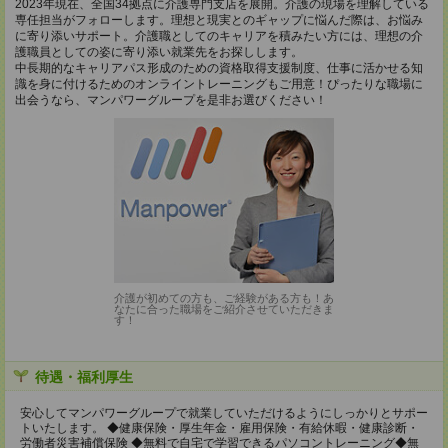
2023年現在、全国34拠点に介護専門支店を展開。介護の現場を理解している
専任担当がフォローします。理想と現実とのギャップに悩んだ際は、お悩み
に寄り添いサポート。介護職としてのキャリアを積みたい方には、理想の介
護職員としての姿に寄り添い就業先をお探しします。
中長期的なキャリアパス形成のための資格取得支援制度、仕事に活かせる知
識を身に付けるためのオンライントレーニングもご用意！ぴったりな職場に
出会うなら、マンパワーグループを是非お選びください！
介護が初めての方も、ご経験がある方も！あ
なたに合った職場をご紹介させていただきま
す！
待遇・福利厚生
安心してマンパワーグループで就業していただけるようにしっかりとサポー
トいたします。 ◆健康保険・厚生年金・雇用保険・有給休暇・健康診断・
労働者災害補償保険 ◆無料で自宅で学習できるパソコントレーニング◆無