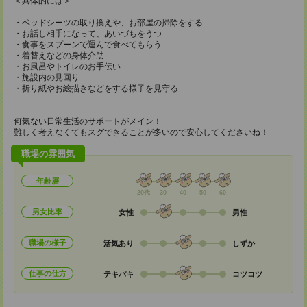
＜具体的には＞
・ベッドシーツの取り換えや、お部屋の掃除をする
・お話し相手になって、あいづちをうつ
・食事をスプーンで運んで食べてもらう
・着替えなどの身体介助
・お風呂やトイレのお手伝い
・施設内の見回り
・折り紙やお絵描きなどをする様子を見守る
何気ない日常生活のサポートがメイン！
難しく考えなくてもスグできることが多いので安心してくださいね！
職場の雰囲気
年齢層
20代
30
40
50
60
男女比率
女性
男性
職場の様子
活気あり
しずか
仕事の仕方
テキパキ
コツコツ