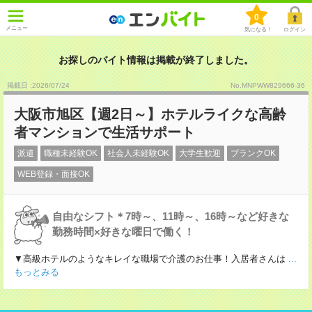
0
メニュー
気になる！
ログイン
お探しのバイト情報は掲載が終了しました。
掲載日 :2026
/
07
/
24
No.MNPWW829666-36
大阪市旭区【週2日～】ホテルライクな高齢
者マンションで生活サポート
派遣
職種未経験OK
社会人未経験OK
大学生歓迎
ブランクOK
WEB登録・面接OK
自由なシフト＊7時～、11時～、16時～など好きな
勤務時間×好きな曜日で働く！
▼高級ホテルのようなキレイな職場で介護のお仕事！入居者さんは
...
もっとみる