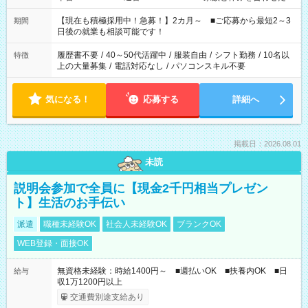
い」 「余裕を持って夕飯の準備がしたい」 「できれば残業はし
たくない」 など、ご希望を教えてくださいね。 ※Wワーク希望
【現在も積極採用中！急募！】2カ月～ ■ご応募から最短2～3
期間
の方へ 今ご覧のお仕事で希望する勤務時間と、もう1つのお仕事
日後の就業も相談可能です！
の勤務時間。 合計で週40時間を超える場合は応募できません。
履歴書不要
/
40～50代活躍中
/
服装自由
/
シフト勤務
/
10名以
特徴
上の大量募集
/
電話対応なし
/
パソコンスキル不要
気になる！
応募する
詳細へ
掲載日：2026.08.01
未読
説明会参加で全員に【現金2千円相当プレゼン
ト】生活のお手伝い
派遣
職種未経験OK
社会人未経験OK
ブランクOK
WEB登録・面接OK
無資格未経験：時給1400円～ ■週払いOK ■扶養内OK ■日
給与
収1万1200円以上
交通費別途支給あり