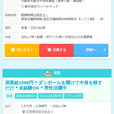
大阪府大阪市中央区難波（最寄り駅：難波駅）
株式会社ワンベルウッズ
勤務時間は指定なし
勤務時間
変形労働時間制 想定労働時間160時間/月 【シフト例】 ・10：
00～20：00
単発・1日のみOK
期間
日払いOK / 副業・WワークOK / 10名以上の大量募集
特徴
気になる！
応募する
詳細へ
未読
深夜給1589円＊ダンボールを開けて中身を移す
だけ＊未経験OK＊男性活躍中
派遣
職種未経験OK
社会人未経験OK
ブランクOK
1,271円 ～1,589円 ＊日払いOK
給与
交通費別途支給あり