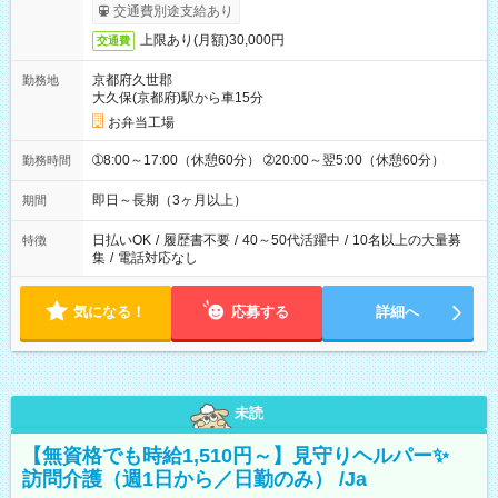
交通費別途支給あり
上限あり(月額)30,000円
交通費
京都府久世郡
勤務地
大久保(京都府)駅から車15分
お弁当工場
➀8:00～17:00（休憩60分） ➁20:00～翌5:00（休憩60分）
勤務時間
即日～長期（3ヶ月以上）
期間
日払いOK
/
履歴書不要
/
40～50代活躍中
/
10名以上の大量募
特徴
集
/
電話対応なし
気になる！
応募する
詳細へ
未読
【無資格でも時給1,510円～】見守りヘルパー✨
訪問介護（週1日から／日勤のみ） /Ja