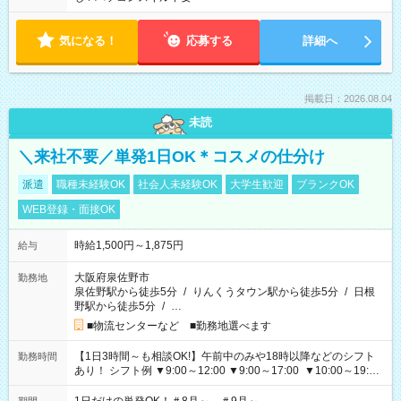
気になる！
応募する
詳細へ
掲載日：2026.08.04
未読
＼来社不要／単発1日OK＊コスメの仕分け
派遣
職種未経験OK
社会人未経験OK
大学生歓迎
ブランクOK
WEB登録・面接OK
時給1,500円～1,875円
給与
大阪府泉佐野市
勤務地
泉佐野駅から徒歩5分
/
りんくうタウン駅から徒歩5分
/
日根
野駅から徒歩5分
/
…
■物流センターなど ■勤務地選べます
【1日3時間～も相談OK!】午前中のみや18時以降などのシフト
勤務時間
あり！ シフト例 ▼9:00～12:00 ▼9:00～17:00 ▼10:00～19:00
▼18:00～21:00