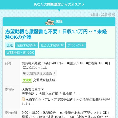
あなたの閲覧履歴からのオススメ
掲載日：2026.08.07
未読
志望動機も履歴書も不要！日収1.1万円～＊未経
験OKの介護
派遣
職種未経験OK
社会人未経験OK
ブランクOK
WEB登録・面接OK
無資格未経験：時給1400円～ ■週払いOK ■扶養内OK ■日
給与
収1万1200円以上
交通費別途支給あり
交通費全額支給
交通費
大阪市天王寺区
勤務地
天王寺駅
/
大阪上本町駅
/
鶴橋駅
/
…
≪自宅からドアtoドアで30分以内！≫ご希望の勤務地を紹介
します。
9:00～18:00（休憩60分） ■ご希望があれば下記シフトもOK！
勤務時間
早番 7:00～16:00 遅番 10:00～19:00 「家族と休みを合わせた