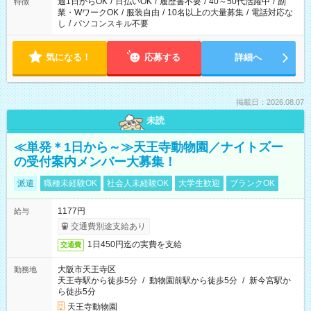
週1日からOK
/
日払いOK
/
履歴書不要
/
40～50代活躍中
/
副
特徴
業・WワークOK
/
服装自由
/
10名以上の大量募集
/
電話対応な
し
/
パソコンスキル不要
気になる！
応募する
詳細へ
掲載日：2026.08.07
未読
≪単発＊1日から～≫天王寺動物園／ナイトズー
の受付案内メンバー大募集！
派遣
職種未経験OK
社会人未経験OK
大学生歓迎
ブランクOK
1177円
給与
交通費別途支給あり
1日450円迄の実費を支給
交通費
大阪市天王寺区
勤務地
天王寺駅から徒歩5分
/
動物園前駅から徒歩5分
/
新今宮駅か
ら徒歩5分
天王寺動物園