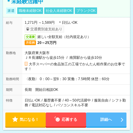
＊未経験活躍中
派遣
職種未経験OK
社会人未経験OK
ブランクOK
1,271円 ～1,589円 ＊日払いOK
給与
交通費別途支給あり
嬉しい全額支給（社内規定あり）
交通費
20～25万円
月収例
大阪府東大阪市
勤務地
ＪＲ長瀬駅から徒歩15分
/
南巽駅から徒歩10分
大手スーパーの食品加工の工場でかんたん軽作業のお仕事で
す！
〈夜勤〉 0：00～翌8：30 実働：7.5時間 休憩：60分
勤務時間
長期 開始日相談OK
期間
日払いOK
/
履歴書不要
/
40～50代活躍中
/
服装自由
/
シフト勤
特徴
務
/
電話対応なし
/
パソコンスキル不要
気になる！
応募する
詳細へ