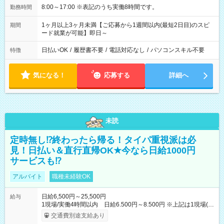
8:00～17:00 ※表記のうち実働8時間です。
勤務時間
1ヶ月以上3ヶ月未満【ご応募から1週間以内(最短2日目)のスピ
期間
ード就業が可能】即日～
日払いOK
/
履歴書不要
/
電話対応なし
/
パソコンスキル不要
特徴
気になる！
応募する
詳細へ
未読
定時無し⁉終わったら帰る！タイパ重視派は必
見！日払い＆直行直帰OK★今なら日給1000円
サービスも⁉
アルバイト
職種未経験OK
日給6,500円～25,500円
給与
1現場/実働4時間以内 日給6.500円～8.500円 ※上記は1現場(実
働4時間以内)あたりの給与です ※基本は1日あたり2現場(実働8
交通費別途支給あり
時間以内)をお任せします。その場合の支給額は日給1,3000円で