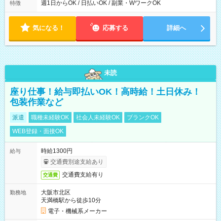
ら翌7時 ■23時から翌8時 ■24時から翌9時 など ※上記の時間
週1日からOK / 日払いOK / 副業・WワークOK
特徴
内で8時間勤務（休憩1時間）ご利用者様により、時間は異なり
ます。 ※曜日固定（毎週同じ曜日での勤務となります）
気になる！
応募する
詳細へ
未読
座り仕事！給与即払いOK！高時給！土日休み！
包装作業など
派遣
職種未経験OK
社会人未経験OK
ブランクOK
WEB登録・面接OK
時給1300円
給与
交通費別途支給あり
交通費支給有り
交通費
大阪市北区
勤務地
天満橋駅から徒歩10分
電子・機械系メーカー