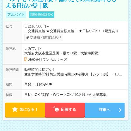
える日払い◎｜阪
アルバイト
職種未経験OK
日給16,500円～
給与
＋交通費支給 ★交通費全額支給！ ★日払いOK！（規定あり） ┗
働いたその日に現金GET♪ お仕事後はコンビニATMから 日払
交通費別途支給あり
い分を引き落とせます！ 【試用期間】試用期間なし
大阪市北区
勤務地
大阪府大阪市北区芝田（最寄り駅：大阪梅田駅）
株式会社ワンベルウッズ
勤務時間は指定なし
勤務時間
変形労働時間制 想定労働時間160時間/月 【シフト例】 ・10：
00～20：00
単発・1日のみOK
期間
日払いOK / 副業・WワークOK / 10名以上の大量募集
特徴
気になる！
応募する
詳細へ