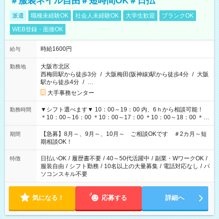
＃服装ネイル自由＃短時間OK＃日払
派遣
職種未経験OK
社会人未経験OK
大学生歓迎
ブランクOK
WEB登録・面接OK
時給1600円
給与
大阪市北区
勤務地
西梅田駅から徒歩3分
/
大阪梅田(阪神線)駅から徒歩4分
/
大阪
駅から徒歩4分
/
…
大手事務センター
▼シフト選べます▼ 10：00～19：00 内、6ｈから相談可能！
勤務時間
＊10：00～16：00 ＊10：00～17：00 ＊10：00～18：00 ＊
11：00～19：00 ＊12：00～19：00 ＊13：00～19：00
【急募】8月～、9月～、10月～ ご相談OKです ＃2カ月～短
期間
期相談OK！
日払いOK
/
履歴書不要
/
40～50代活躍中
/
副業・WワークOK
/
特徴
服装自由
/
シフト勤務
/
10名以上の大量募集
/
電話対応なし
/
パ
ソコンスキル不要
気になる！
応募する
詳細へ