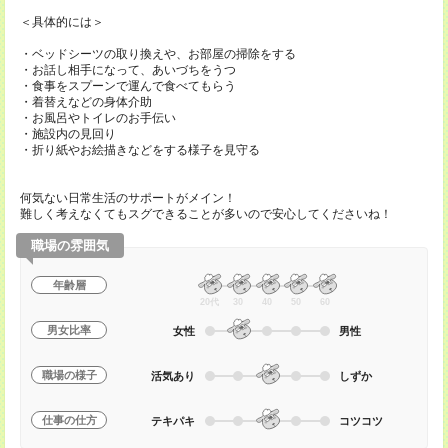
＜具体的には＞
・ベッドシーツの取り換えや、お部屋の掃除をする
・お話し相手になって、あいづちをうつ
・食事をスプーンで運んで食べてもらう
・着替えなどの身体介助
・お風呂やトイレのお手伝い
・施設内の見回り
・折り紙やお絵描きなどをする様子を見守る
何気ない日常生活のサポートがメイン！
難しく考えなくてもスグできることが多いので安心してくださいね！
職場の雰囲気
年齢層
20代
30
40
50
60
男女比率
女性
男性
職場の様子
活気あり
しずか
仕事の仕方
テキパキ
コツコツ