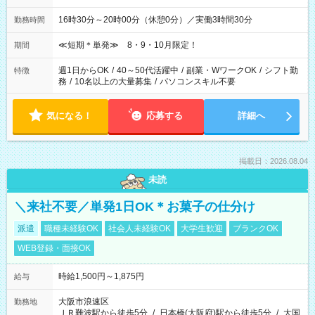
16時30分～20時00分（休憩0分）／実働3時間30分
勤務時間
≪短期＊単発≫ 8・9・10月限定！
期間
週1日からOK
/
40～50代活躍中
/
副業・WワークOK
/
シフト勤
特徴
務
/
10名以上の大量募集
/
パソコンスキル不要
気になる！
応募する
詳細へ
掲載日：2026.08.04
未読
＼来社不要／単発1日OK＊お菓子の仕分け
派遣
職種未経験OK
社会人未経験OK
大学生歓迎
ブランクOK
WEB登録・面接OK
時給1,500円～1,875円
給与
大阪市浪速区
勤務地
ＪＲ難波駅から徒歩5分
/
日本橋(大阪府)駅から徒歩5分
/
大国