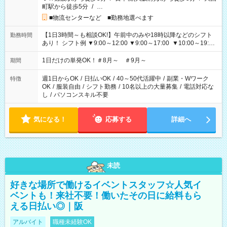
町駅から徒歩5分
/
…
■物流センターなど ■勤務地選べます
【1日3時間～も相談OK!】午前中のみや18時以降などのシフト
勤務時間
あり！ シフト例 ▼9:00～12:00 ▼9:00～17:00 ▼10:00～19:00
▼18:00～21:00
1日だけの単発OK！＃8月～ ＃9月～
期間
週1日からOK
/
日払いOK
/
40～50代活躍中
/
副業・Wワーク
特徴
OK
/
服装自由
/
シフト勤務
/
10名以上の大量募集
/
電話対応な
し
/
パソコンスキル不要
気になる！
応募する
詳細へ
未読
好きな場所で働けるイベントスタッフ☆人気イ
ベントも！来社不要！働いたその日に給料もら
える日払い◎｜阪
アルバイト
職種未経験OK