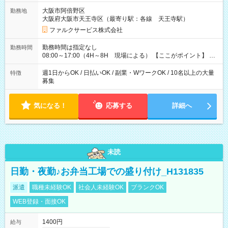
す ★研修期間20日間は「1現場/実働4時間以内 日給6.000円
大阪市阿倍野区
勤務地
～」ですが、今なら初出勤をした人は採用祝いで【日給+1.000
大阪府大阪市天王寺区（最寄り駅：各線 天王寺駅）
円】のボーナスが！★（その他待遇に変更ありません） 現場に
よっては早く終わることもあり！ その場合も給与金額は変わり
ファルクサービス株式会社
ません！ ≪給与例≫ ・週1日勤務 ㈪～㈮は本業のため㈯のみ
1現場/6.500×2現場＝日給13.000円×4日 ＝月給52.000円 ・週6
勤務時間は指定なし
勤務時間
日でレギュラー勤務(勤続1年) 1現場/7.200×2現場＝日給14.400
08:00～17:00（4H～8H 現場による） 【ここがポイント】 ◆
円×24日 ＝月給345.600円 ☆さらに「3現場の日」「夜勤に出
給与の日給保障あり！ 「4時間の現場」が「1時間」で終わった
る」などをして月に40万以上を稼ぐ人も☆ ◆支払い方法：日払
時も給料変わらず！ 「4時間の現場」のお給料をお支払いします
週1日からOK / 日払いOK / 副業・WワークOK / 10名以上の大量
特徴
い・週払い・月3回払いが選択可能 【試用期間】試用期間なし
♪ 1日にたくさんの現場をこなせば、高収入を実現可能！
募集
気になる！
応募する
詳細へ
未読
日勤・夜勤♪お弁当工場での盛り付け_H131835
派遣
職種未経験OK
社会人未経験OK
ブランクOK
WEB登録・面接OK
1400円
給与