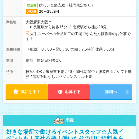
嬉しい全額支給（社内規定あり）
交通費
20～25万円
月収例
大阪府東大阪市
勤務地
ＪＲ長瀬駅から徒歩15分
/
南巽駅から徒歩10分
大手スーパーの食品加工の工場でかんたん軽作業のお仕事で
す！
〈夜勤〉 0：00～翌8：30 実働：7.5時間 休憩：60分
勤務時間
長期 開始日相談OK
期間
日払いOK
/
履歴書不要
/
40～50代活躍中
/
服装自由
/
シフト勤
特徴
務
/
電話対応なし
/
パソコンスキル不要
気になる！
応募する
詳細へ
未読
好きな場所で働けるイベントスタッフ☆人気イ
ベントも！来社不要！働いたその日に給料もら