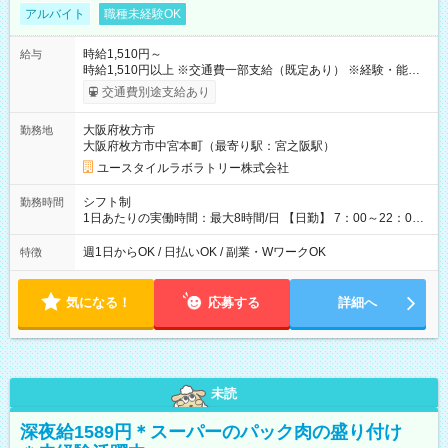
アルバイト
職種未経験OK
時給1,510円～
給与
時給1,510円以上 ※交通費一部支給（既定あり） ※経験・能力を
考慮して決定します 【収入例】 週1回勤務の場合：1,510円×8時
交通費別途支給あり
間×4回=4万8,320円 週3回勤務の場合：1,510円×8時間×12回
=14万4,960円 週5回勤務の場合：1,510円×8時間×20回=24万
大阪府枚方市
勤務地
1,600円 【試用期間】試用期間あり 試用期間の長さ：2ヶ月
大阪府枚方市中宮本町（最寄り駅：宮之阪駅）
※ 雇用形態と給与に、本採用時と異なる部分があります。 雇用
形態：本採用時と同じです。 給与：時給 1,180円以上
ユースタイルラボラトリー株式会社
シフト制
勤務時間
1日あたりの実働時間：最大8時間/日 【日勤】 7：00～22：00
の間で4～8時間勤務（休憩時間は法定通り） ※週1日～OK ／ 1
日4時間から勤務OK ／ 夜勤なし ＊＊ 勤務時間例 ＊＊ ■7時
週1日からOK / 日払いOK / 副業・WワークOK
特徴
から11時 ■9時から18時 ■17時から21時 など ※訪問先により
変動 ※曜日固定（毎週同じ曜日勤務）
気になる！
応募する
詳細へ
未読
深夜給1589円＊スーパーのパック肉の盛り付け