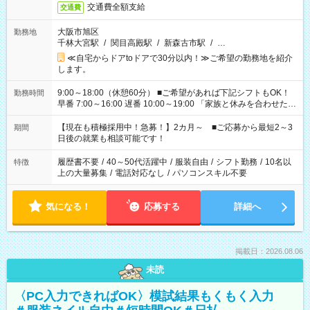
交通費全額支給
交通費
大阪市旭区
勤務地
千林大宮駅
/
関目高殿駅
/
新森古市駅
/
…
≪自宅からドアtoドアで30分以内！≫ご希望の勤務地を紹介
します。
9:00～18:00（休憩60分） ■ご希望があれば下記シフトもOK！
勤務時間
早番 7:00～16:00 遅番 10:00～19:00 「家族と休みを合わせた
い」 「余裕を持って夕飯の準備がしたい」 「できれば残業はし
たくない」 など、ご希望を教えてくださいね。 ※Wワーク希望
【現在も積極採用中！急募！】2カ月～ ■ご応募から最短2～3
期間
の方へ 今ご覧のお仕事で希望する勤務時間と、もう1つのお仕事
日後の就業も相談可能です！
の勤務時間。 合計で週40時間を超える場合は応募できません。
履歴書不要
/
40～50代活躍中
/
服装自由
/
シフト勤務
/
10名以
特徴
上の大量募集
/
電話対応なし
/
パソコンスキル不要
気になる！
応募する
詳細へ
掲載日：2026.08.06
未読
〈PC入力できればOK〉模試結果もくもく入力