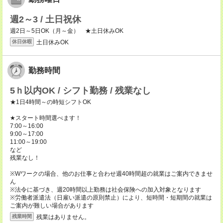
週2～3 / 土日祝休
週2日～5日OK（月～金） ★土日休みOK
土日休みOK
休日休暇
勤務時間
5ｈ以内OK / シフト勤務 / 残業なし
★1日4時間～の時短シフトOK
★スタート時間選べます！
7:00～16:00
9:00～17:00
11:00～19:00
など
残業なし！
※Wワークの場合、他のお仕事と合わせ週40時間超の就業はご案内できませ
ん
※法令に基づき、週20時間以上勤務は社会保険への加入対象となります
※労働者派遣法（日雇い派遣の原則禁止）により、短時間・短期間の就業は
ご案内が難しい場合があります
残業はありません。
残業時間