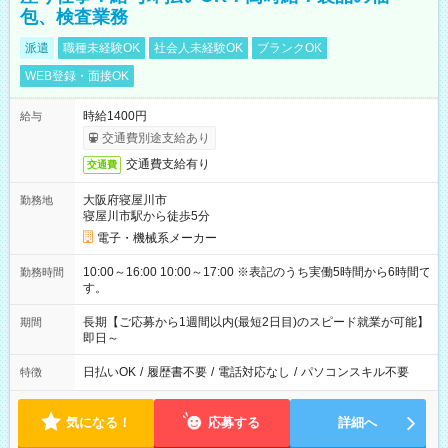
包、検査業務
派遣
職種未経験OK
社会人未経験OK
ブランクOK
WEB登録・面接OK
時給1400円
給与
交通費別途支給あり
交通費支給有り
交通費
大阪府寝屋川市
勤務地
寝屋川市駅から徒歩5分
電子・機械系メーカー
10:00～16:00 10:00～17:00 ※表記のうち実働5時間から6時間で
勤務時間
す。
長期【ご応募から1週間以内(最短2日目)のスピード就業が可能】
期間
即日～
日払いOK
/
履歴書不要
/
電話対応なし
/
パソコンスキル不要
特徴
気になる！
応募する
詳細へ