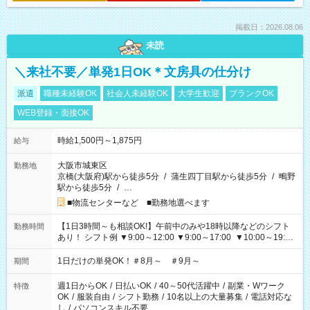
掲載日：2026.08.06
未読
＼来社不要／単発1日OK＊文房具の仕分け
派遣
職種未経験OK
社会人未経験OK
大学生歓迎
ブランクOK
WEB登録・面接OK
時給1,500円～1,875円
給与
大阪市城東区
勤務地
京橋(大阪府)駅から徒歩5分
/
蒲生四丁目駅から徒歩5分
/
鴫野
駅から徒歩5分
/
…
■物流センターなど ■勤務地選べます
【1日3時間～も相談OK!】午前中のみや18時以降などのシフト
勤務時間
あり！ シフト例 ▼9:00～12:00 ▼9:00～17:00 ▼10:00～19:00
▼18:00～21:00
1日だけの単発OK！＃8月～ ＃9月～
期間
週1日からOK
/
日払いOK
/
40～50代活躍中
/
副業・Wワーク
特徴
OK
/
服装自由
/
シフト勤務
/
10名以上の大量募集
/
電話対応な
し
/
パソコンスキル不要