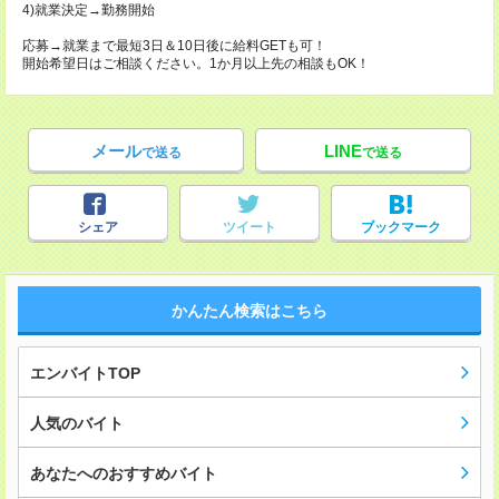
4)就業決定→勤務開始
応募→就業まで最短3日＆10日後に給料GETも可！
開始希望日はご相談ください。1か月以上先の相談もOK！
メール
LINE
で送る
で送る
シェア
ツイート
ブックマーク
かんたん検索はこちら
エンバイトTOP
人気のバイト
あなたへのおすすめバイト