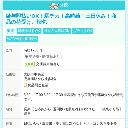
未読
給与即払いOK！駅チカ！高時給！土日休み！商
品の荷受け、梱包
派遣
職種未経験OK
社会人未経験OK
ブランクOK
WEB登録・面接OK
時給1700円
給与
交通費別途支給あり
交通費支給有り
交通費
大阪市中央区
勤務地
淀屋橋駅から徒歩3分
食品関連企業
8:30～17:00 8:30～17:30 ※表記のうち実働7時間30分から8時間
勤務時間
です。
長期【ご応募から1週間以内(最短2日目)のスピード就業が可能】
期間
即日～
日払いOK
/
履歴書不要
/
電話対応なし
/
パソコンスキル不要
特徴