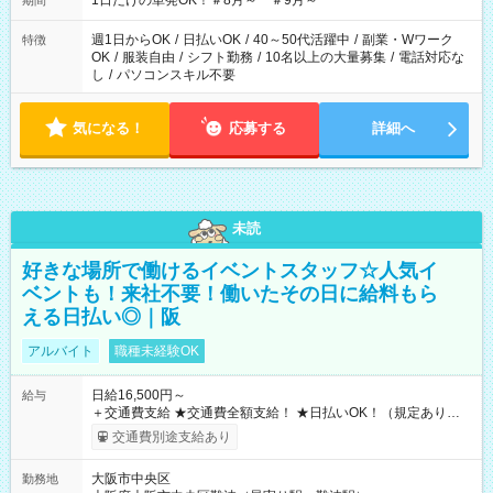
1日だけの単発OK！＃8月～ ＃9月～
期間
週1日からOK
/
日払いOK
/
40～50代活躍中
/
副業・Wワーク
特徴
OK
/
服装自由
/
シフト勤務
/
10名以上の大量募集
/
電話対応な
し
/
パソコンスキル不要
気になる！
応募する
詳細へ
未読
好きな場所で働けるイベントスタッフ☆人気イ
ベントも！来社不要！働いたその日に給料もら
える日払い◎｜阪
アルバイト
職種未経験OK
日給16,500円～
給与
＋交通費支給 ★交通費全額支給！ ★日払いOK！（規定あり） ┗
働いたその日に現金GET♪ お仕事後はコンビニATMから 日払
交通費別途支給あり
い分を引き落とせます！ 【試用期間】試用期間なし
大阪市中央区
勤務地