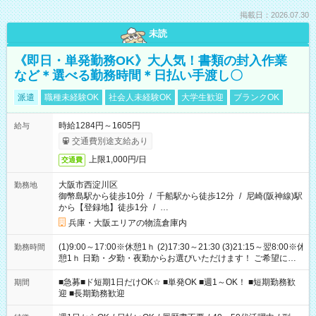
掲載日：2026.07.30
未読
《即日・単発勤務OK》大人気！書類の封入作業
など＊選べる勤務時間＊日払い手渡し〇
派遣
職種未経験OK
社会人未経験OK
大学生歓迎
ブランクOK
時給1284円～1605円
給与
交通費別途支給あり
上限1,000円/日
交通費
大阪市西淀川区
勤務地
御幣島駅から徒歩10分
/
千船駅から徒歩12分
/
尼崎(阪神線)駅
から【登録地】徒歩1分
/
…
兵庫・大阪エリアの物流倉庫内
(1)9:00～17:00※休憩1ｈ (2)17:30～21:30 (3)21:15～翌8:00※休
勤務時間
憩1ｈ 日勤・夕勤・夜勤からお選びいただけます！ ご希望に合
わせて働けるお仕事です(*^^*) 【その他選べる勤務時間】 8-17
時/9-17時/9-18時/10-18時/11-21時/18-22時/20-翌4時/21-翌5
■急募■ド短期1日だけOK☆ ■単発OK ■週1～OK！ ■短期勤務歓
期間
時/22-翌6時/0-翌8時 ご自身のご都合で選んで頂ける完全自由シ
迎 ■長期勤務歓迎
フト！