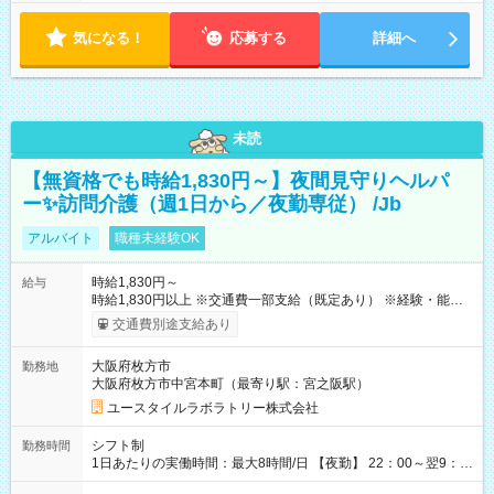
気になる！
応募する
詳細へ
未読
【無資格でも時給1,830円～】夜間見守りヘルパ
ー✨訪問介護（週1日から／夜勤専従） /Jb
アルバイト
職種未経験OK
時給1,830円～
給与
時給1,830円以上 ※交通費一部支給（既定あり） ※経験・能力を
考慮して決定します 【収入例】 週1回勤務の場合：1,830円×8時
交通費別途支給あり
間×4回=5万8,560円 週3回勤務の場合：1,830円×8時間×12回
=17万5,680円 【試用期間】試用期間あり 試用期間の長さ：2ヶ
大阪府枚方市
勤務地
月 ※ 雇用形態と給与に、本採用時と異なる部分があります。 雇
大阪府枚方市中宮本町（最寄り駅：宮之阪駅）
用形態：本採用時と同じです。 給与：時給 1,610円以上
ユースタイルラボラトリー株式会社
シフト制
勤務時間
1日あたりの実働時間：最大8時間/日 【夜勤】 22：00～翌9：
00 ※週1日～OK ／ 夜勤専従 ＊＊ 勤務時間例 ＊＊ ■22時か