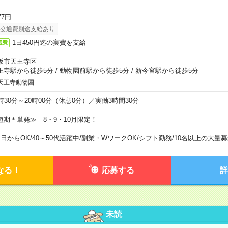
77円
交通費別途支給あり
1日450円迄の実費を支給
通費
阪市天王寺区
王寺駅から徒歩5分
/
動物園前駅から徒歩5分
/
新今宮駅から徒歩5分
天王寺動物園
6時30分～20時00分（休憩0分）／実働3時間30分
短期＊単発≫ 8・9・10月限定！
1日からOK
/
40～50代活躍中
/
副業・WワークOK
/
シフト勤務
/
10名以上の大量募
なる！
応募する
詳
未読