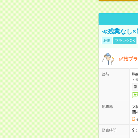
≪残業なし×
派遣
ブランクOK
✅旅プラ
時
給与
7.
交
大
勤務地
西
9
勤務時間