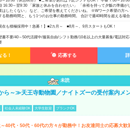
00～18:00（休憩60分） ■ご希望があれば下記シフトもOK！ 早番 7:00～16:00 遅
勤 16:30～翌9:30 「家族と休みを合わせたい」 「余裕を持って夕飯の準備
業はしたくない」 など、ご希望を教えてくださいね。 ※Wワーク希望の方へ
する勤務時間と、もう1つのお仕事の勤務時間。 合計で週40時間を超える場
現在も積極採用中！急募！】■2カ月～ ■8月～、9月スタートもOK！
歴書不要
/
40～50代活躍中
/
服装自由
/
シフト勤務
/
10名以上の大量募集
/
電話対応
要
なる！
応募する
詳
未読
から～≫天王寺動物園／ナイトズーの受付案内メ
K
社会人未経験OK
大学生歓迎
ブランクOK
～40代・50代・60代の方々が勤務中！お友達同士の応募大歓