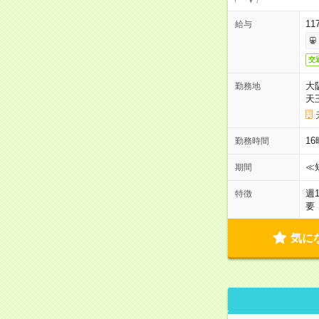
11
給与
交
大
勤務地
天
1
勤務時間
≪
期間
週
特徴
要
気に