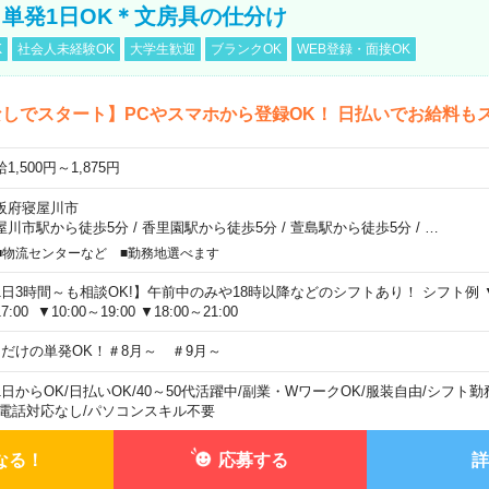
単発1日OK＊文房具の仕分け
K
社会人未経験OK
大学生歓迎
ブランクOK
WEB登録・面接OK
しでスタート】PCやスマホから登録OK！ 日払いでお給料も
1,500円～1,875円
阪府寝屋川市
屋川市駅から徒歩5分
/
香里園駅から徒歩5分
/
萱島駅から徒歩5分
/
…
■物流センターなど ■勤務地選べます
1日3時間～も相談OK!】午前中のみや18時以降などのシフトあり！ シフト例 ▼9:00
7:00 ▼10:00～19:00 ▼18:00～21:00
日だけの単発OK！＃8月～ ＃9月～
1日からOK
/
日払いOK
/
40～50代活躍中
/
副業・WワークOK
/
服装自由
/
シフト勤
電話対応なし
/
パソコンスキル不要
なる！
応募する
詳