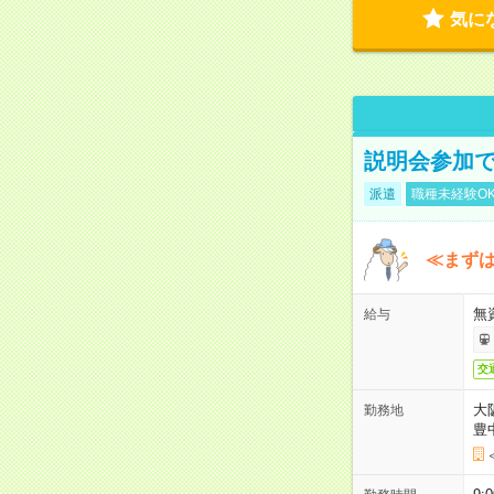
気に
説明会参加で
派遣
職種未経験O
≪まずは
無
給与
交
大
勤務地
豊