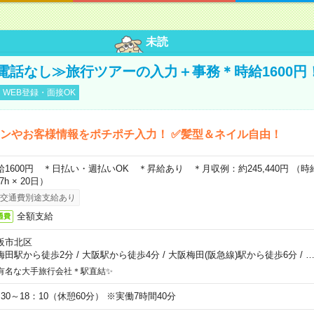
未読
電話なし≫旅行ツアーの入力＋事務＊時給1600円
WEB登録・面接OK
ンやお客様情報をポチポチ入力！ ✅髪型＆ネイル自由！
給1600円 ＊日払い・週払いOK ＊昇給あり ＊月収例：約245,440円 （時給1,
67h × 20日）
交通費別途支給あり
全額支給
通費
阪市北区
梅田駅から徒歩2分
/
大阪駅から徒歩4分
/
大阪梅田(阪急線)駅から徒歩6分
/
有名な大手旅行会社＊駅直結✨
：30～18：10（休憩60分） ※実働7時間40分