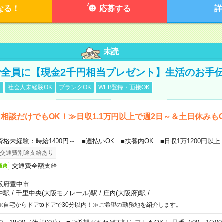
なる！
応募する
詳
未読
全員に【現金2千円相当プレゼント】生活のお手
K
社会人未経験OK
ブランクOK
WEB登録・面接OK
相談だけでもOK！≫日収1.1万円以上で週2日～＆土日休みも
資格未経験：時給1400円～ ■週払いOK ■扶養内OK ■日収1万1200円以上
交通費別途支給あり
交通費全額支給
通費
阪府豊中市
中駅
/
千里中央(大阪モノレール)駅
/
庄内(大阪府)駅
/
…
≪自宅からドアtoドアで30分以内！≫ご希望の勤務地を紹介します。