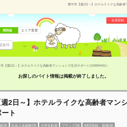
豊中市【週2日～】ホテルライクな高齢者マン
会員登録
エリア変更
関西版
望条件
市【週2日～】ホテルライクな高齢者マンションで生活サポート(109994431）
お探しのバイト情報は掲載が終了しました。
【週2日～】ホテルライクな高齢者マン
ポート
験OK
社会人未経験OK
大学生歓迎
ブランクOK
WEB登録・面接OK