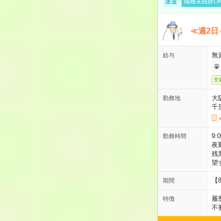
派遣
職種未経験O
≪週2日
無
給与
交
大
勤務地
千
9:
勤務時間
夜
残
望
【
期間
履
特徴
不