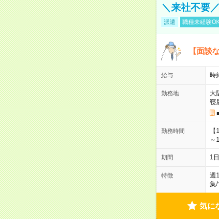
＼来社不要／
派遣
職種未経験O
【面談な
時給
給与
大
勤務地
寝
【
勤務時間
～1
1
期間
週
特徴
集
/
気に