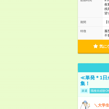
9:
勤務時間
夜
残
望
【
期間
履
特徴
不
気に
≪単発＊1日
集！
派遣
職種未経験O
＼大学生