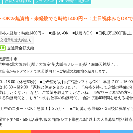
K
社会人未経験OK
ブランクOK
WEB登録・面接OK
～OK≫無資格・未経験でも時給1400円～！土日祝休みもOK
資格未経験：時給1400円～ ■週払いOK ■扶養内OK ■日収1万1200円以上
交通費別途支給あり
交通費全額支給
通費
阪府豊中市
里中央(北大阪急行)駅
/
大阪空港(大阪モノレール)駅
/
服部天神駅
/
…
≪自宅からドアtoドアで30分以内！≫ご希望の勤務地を紹介します。
00～18:00（休憩60分） ■ご希望があれば下記シフトもOK！ 早番 7:00～16:00 遅
勤 16:30～翌9:30 「家族と休みを合わせたい」 「余裕を持って夕飯の準備
業はしたくない」 など、ご希望を教えてくださいね。 ※Wワーク希望の方へ
する勤務時間と、もう1つのお仕事の勤務時間。 合計で週40時間を超える場
8月中のスタートOK！急募！】2カ月～ ■ご応募から最短2～3日後に就業が
歴書不要
/
40～50代活躍中
/
服装自由
/
シフト勤務
/
10名以上の大量募集
/
電話対応
要