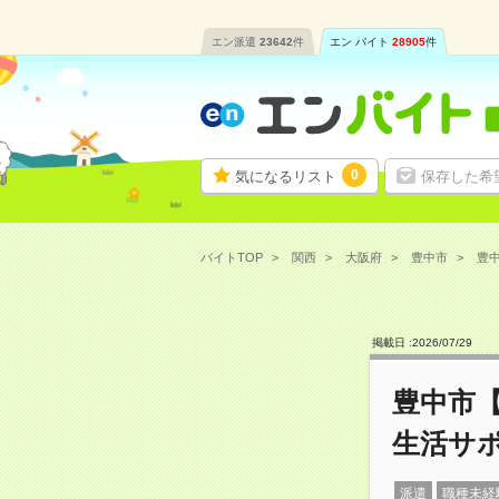
エン派遣
23642
件
エン バイト
28905
件
0
気になるリスト
保存した希
バイトTOP
関西
大阪府
豊中市
豊中
掲載日 :
2026
/
07
/
29
豊中市
生活サ
派遣
職種未経