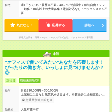
週1日からOK
/
履歴書不要
/
40～50代活躍中
/
服装自由
/
シフ
特徴
ト勤務
/
10名以上の大量募集
/
電話対応なし
/
パソコンスキル不
要
気になる！
応募する
詳細へ
掲載元企業名
日研トータルソーシング株式会社 メディカルケア事業部
未読
“オフィスで働いてみたい”あなたを応援します！
ぴったりの働き方、いっしょに見つけませんか？
◎
正社員
職種未経験OK
月給230,000円～300,000円
給与
上記額にはみなし残業代を含みます。※超過分は全額支給いたし
ます。 みなし残業代 16,600円／月 みなし残業時間 10時間／月
交通費別途支給あり
※経験・能力を考慮の上、当社規定により優遇いたします。 ※月
給には一律の職務手当（3万5000円）を含みます。 【 各種手
大阪府豊中市
勤務地
当 】 ■交通費支給（規定有） ■残業手当（全額） ■役職手当