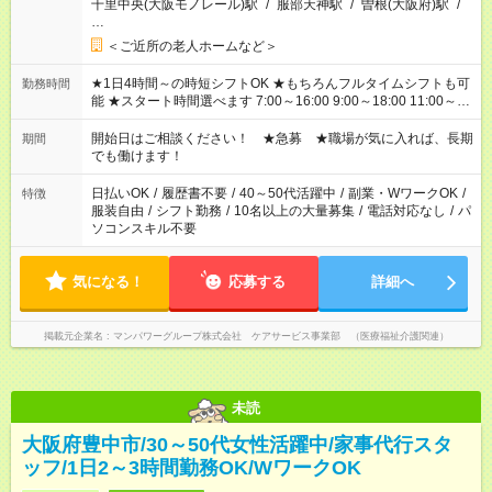
千里中央(大阪モノレール)駅
/
服部天神駅
/
曽根(大阪府)駅
/
…
＜ご近所の老人ホームなど＞
★1日4時間～の時短シフトOK ★もちろんフルタイムシフトも可
勤務時間
能 ★スタート時間選べます 7:00～16:00 9:00～18:00 11:00～
20:00 など 残業なし！ ※Wワークの場合、他のお仕事と合わせ
週40時間超の就業はご案内できません ※法令に基づき、週20時
開始日はご相談ください！ ★急募 ★職場が気に入れば、長期
期間
間以上勤務は社会保険への加入対象となります ※労働者派遣法
でも働けます！
（日雇い派遣の原則禁止）により、短時間・短期間の就業はご
案内が難しい場合があります
日払いOK
/
履歴書不要
/
40～50代活躍中
/
副業・WワークOK
/
特徴
服装自由
/
シフト勤務
/
10名以上の大量募集
/
電話対応なし
/
パ
ソコンスキル不要
気になる！
応募する
詳細へ
掲載元企業名
マンパワーグループ株式会社 ケアサービス事業部 （医療福祉介護関連）
未読
大阪府豊中市/30～50代女性活躍中/家事代行スタ
ッフ/1日2～3時間勤務OK/WワークOK