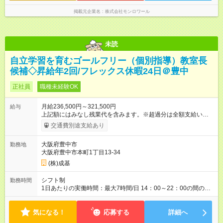
掲載元企業名
株式会社モンロワール
未読
自立学習を育むゴールフリー（個別指導）教室長
候補◇昇給年2回/フレックス休暇24日＠豊中
正社員
職種未経験OK
月給236,500円～321,500円
給与
上記額にはみなし残業代を含みます。※超過分は全額支給いたし
ます。 みなし残業代 44,289円 ～ 60,206円／月 みなし残業時
交通費別途支給あり
間 30時間／月 【試用期間】試用期間あり 試用期間の長さ：3ヶ
月 雇用形態、給与は本採用時と同じです。 その他労働条件の変
大阪府豊中市
勤務地
更なし
大阪府豊中市本町1丁目13-34
(株)成基
シフト制
勤務時間
1日あたりの実働時間：最大7時間/日 14：00～22：00の間のシ
フト制（実働7時間／休憩1時間）
気になる！
応募する
詳細へ