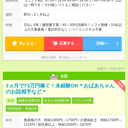
【シフト例】 07:00～16:00 09:00～18:00 17:00～09:00 ※ 上記
勤務時間
は一例です！その他シフトもご相談ください！
即日～2ヶ月以上
期間
日払いOK
/
履歴書不要
/
40～50代活躍中
/
シフト勤務
/
10名以
特徴
上の大量募集
/
電話対応なし
/
パソコンスキル不要
気になる！
応募する
詳細へ
掲載元企業名
株式会社ニッソーネット
掲載日：2026.08.07
未読
NEW
3ヵ月で73万円稼ぐ！未経験OK＊おばあちゃん
のお話相手など＊
派遣
職種未経験OK
社会人未経験OK
ブランクOK
WEB登録・面接OK
無資格の方：時給1400円～1750円 / 介護福祉士：時給1700円～
給与
2125円 / 初任者以上：時給1500円～1875円