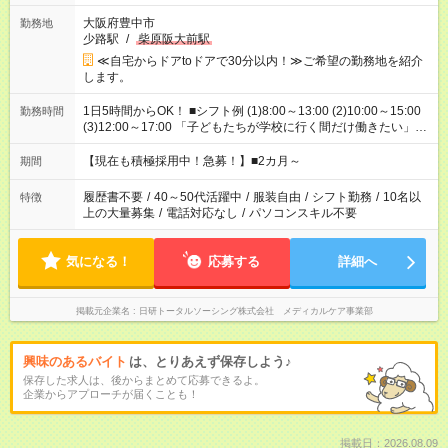
大阪府豊中市
勤務地
少路駅
/
柴原阪大前駅
≪自宅からドアtoドアで30分以内！≫ご希望の勤務地を紹介
します。
1日5時間からOK！ ■シフト例 (1)8:00～13:00 (2)10:00～15:00
勤務時間
(3)12:00～17:00 「子どもたちが学校に行く間だけ働きたい」
「余裕を持って夕飯の準備がしたい」 「午前中は働いて、午後
はプライベートの時間にしたい」 など、ご希望を教えてくださ
【現在も積極採用中！急募！】■2カ月～
期間
いね。 ※Wワーク希望の方へ 今ご覧のお仕事で希望する勤務時
間と、もう1つのお仕事の勤務時間。 合計で週40時間を超える
履歴書不要
/
40～50代活躍中
/
服装自由
/
シフト勤務
/
10名以
特徴
場合は応募できません。
上の大量募集
/
電話対応なし
/
パソコンスキル不要
気になる！
応募する
詳細へ
掲載元企業名
日研トータルソーシング株式会社 メディカルケア事業部
興味のあるバイト
は、とりあえず保存しよう♪
保存した求人は、後からまとめて応募できるよ。
企業からアプローチが届くことも！
掲載日：2026.08.09