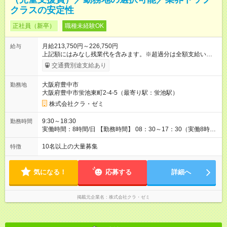
クラスの安定性
正社員（新卒）
職種未経験OK
月給213,750円～226,750円
給与
上記額にはみなし残業代を含みます。※超過分は全額支給いたし
ます。 みなし残業代 12,250円／月 みなし残業時間 8時間／月
交通費別途支給あり
【昇給】 年1回（4月） 【賞与】 年2回（6月・12月） 【各種手
当】 ・通勤手当 └全額支給（車通勤は社内規定あり） ・資格手
大阪府豊中市
勤務地
当※基本給に含まれます。 └3，000円～1万円／月（資格内容に
大阪府豊中市蛍池東町2-4-5（最寄り駅：蛍池駅）
応じて支給） ・地域手当※基本給に含まれます。 └2，000円～
1万5，000円／月 ・その他手当※基本給に含まれます。 └1万
株式会社クラ・ゼミ
3，500円 ・家族手当 └配偶者：1万円／子（1人）：5，000円
・役職手当 【試用期間】試用期間あり 試用期間の長さ：6ヶ月
9:30～18:30
勤務時間
※ 雇用形態と給与に、本採用時と異なる部分があります。 雇用
実働時間：8時間/日 【勤務時間】 08：30～17：30（実働8時間
形態：本採用時と同じです。 給与：月給 208,750円以上 上記額
／休憩1時間） 09：00～18：00（実働8時間／休憩1時間）
にはみなし残業代を含みます。※超過分は全額支給いたします。
09：30～18：30（実働8時間／休憩1時間） 10：00～19：
10名以上の大量募集
特徴
みなし残業代 12,250円／月 みなし残業時間 8時間／月
00（実働8時間／休憩1時間） ※教室によって異なります。
気になる！
応募する
詳細へ
掲載元企業名
株式会社クラ・ゼミ