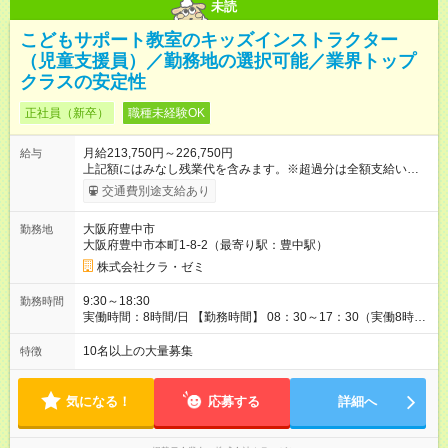
未読
こどもサポート教室のキッズインストラクター
（児童支援員）／勤務地の選択可能／業界トップ
クラスの安定性
正社員（新卒）
職種未経験OK
月給213,750円～226,750円
給与
上記額にはみなし残業代を含みます。※超過分は全額支給いたし
ます。 みなし残業代 12,250円／月 みなし残業時間 8時間／月
交通費別途支給あり
【昇給】 年1回（4月） 【賞与】 年2回（6月・12月） 【各種手
当】 ・通勤手当 └全額支給（車通勤は社内規定あり） ・資格手
大阪府豊中市
勤務地
当※基本給に含まれます。 └3，000円～1万円／月（資格内容に
大阪府豊中市本町1-8-2（最寄り駅：豊中駅）
応じて支給） ・地域手当※基本給に含まれます。 └2，000円～
1万5，000円／月 ・その他手当※基本給に含まれます。 └1万
株式会社クラ・ゼミ
3，500円 ・家族手当 └配偶者：1万円／子（1人）：5，000円
・役職手当 【試用期間】試用期間あり 試用期間の長さ：6ヶ月
9:30～18:30
勤務時間
※ 雇用形態と給与に、本採用時と異なる部分があります。 雇用
実働時間：8時間/日 【勤務時間】 08：30～17：30（実働8時間
形態：本採用時と同じです。 給与：月給 208,750円以上 上記額
／休憩1時間） 09：00～18：00（実働8時間／休憩1時間）
にはみなし残業代を含みます。※超過分は全額支給いたします。
09：30～18：30（実働8時間／休憩1時間） 10：00～19：
10名以上の大量募集
特徴
みなし残業代 12,250円／月 みなし残業時間 8時間／月
00（実働8時間／休憩1時間） ※教室によって異なります。
気になる！
応募する
詳細へ