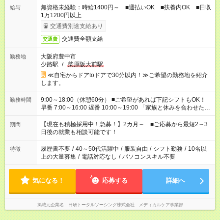
無資格未経験：時給1400円～ ■週払いOK ■扶養内OK ■日収
給与
1万1200円以上
交通費別途支給あり
交通費全額支給
交通費
大阪府豊中市
勤務地
少路駅
/
柴原阪大前駅
≪自宅からドアtoドアで30分以内！≫ご希望の勤務地を紹介
します。
9:00～18:00（休憩60分） ■ご希望があれば下記シフトもOK！
勤務時間
早番 7:00～16:00 遅番 10:00～19:00 「家族と休みを合わせた
い」 「余裕を持って夕飯の準備がしたい」 「できれば残業はし
たくない」 など、ご希望を教えてくださいね。 ※Wワーク希望
【現在も積極採用中！急募！】2カ月～ ■ご応募から最短2～3
期間
の方へ 今ご覧のお仕事で希望する勤務時間と、もう1つのお仕事
日後の就業も相談可能です！
の勤務時間。 合計で週40時間を超える場合は応募できません。
履歴書不要
/
40～50代活躍中
/
服装自由
/
シフト勤務
/
10名以
特徴
上の大量募集
/
電話対応なし
/
パソコンスキル不要
気になる！
応募する
詳細へ
掲載元企業名
日研トータルソーシング株式会社 メディカルケア事業部