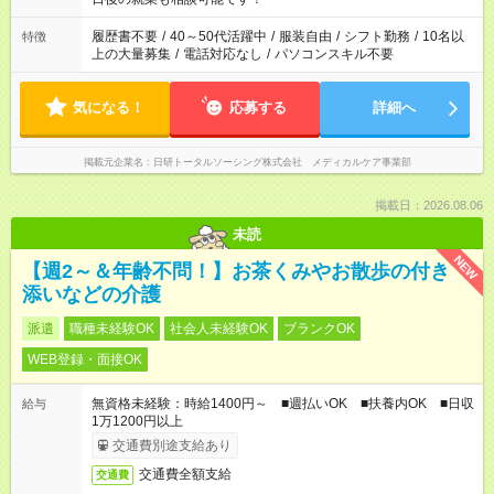
の勤務時間。 合計で週40時間を超える場合は応募できません。
履歴書不要
/
40～50代活躍中
/
服装自由
/
シフト勤務
/
10名以
特徴
上の大量募集
/
電話対応なし
/
パソコンスキル不要
気になる！
応募する
詳細へ
掲載元企業名
日研トータルソーシング株式会社 メディカルケア事業部
掲載日：2026.08.06
未読
NEW
【週2～＆年齢不問！】お茶くみやお散歩の付き
添いなどの介護
派遣
職種未経験OK
社会人未経験OK
ブランクOK
WEB登録・面接OK
無資格未経験：時給1400円～ ■週払いOK ■扶養内OK ■日収
給与
1万1200円以上
交通費別途支給あり
交通費全額支給
交通費