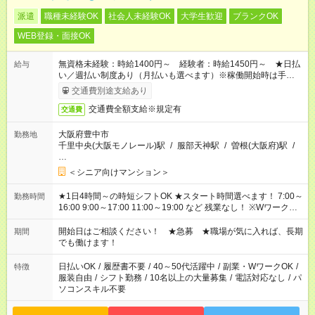
派遣
職種未経験OK
社会人未経験OK
大学生歓迎
ブランクOK
WEB登録・面接OK
無資格未経験：時給1400円～ 経験者：時給1450円～ ★日払
給与
い／週払い制度あり（月払いも選べます）※稼働開始時は手続き
完了次第のお支払いとなります。
交通費別途支給あり
交通費全額支給※規定有
交通費
大阪府豊中市
勤務地
千里中央(大阪モノレール)駅
/
服部天神駅
/
曽根(大阪府)駅
/
…
＜シニア向けマンション＞
★1日4時間～の時短シフトOK ★スタート時間選べます！ 7:00～
勤務時間
16:00 9:00～17:00 11:00～19:00 など 残業なし！ ※Wワークの
場合、他のお仕事と合わせ週40時間超の就業はご案内できませ
ん ※法令に基づき、週20時間以上勤務は社会保険への加入対象
開始日はご相談ください！ ★急募 ★職場が気に入れば、長期
期間
となります ※労働者派遣法（日雇い派遣の原則禁止）により、
でも働けます！
短時間・短期間の就業はご案内が難しい場合があります
日払いOK
/
履歴書不要
/
40～50代活躍中
/
副業・WワークOK
/
特徴
服装自由
/
シフト勤務
/
10名以上の大量募集
/
電話対応なし
/
パ
ソコンスキル不要