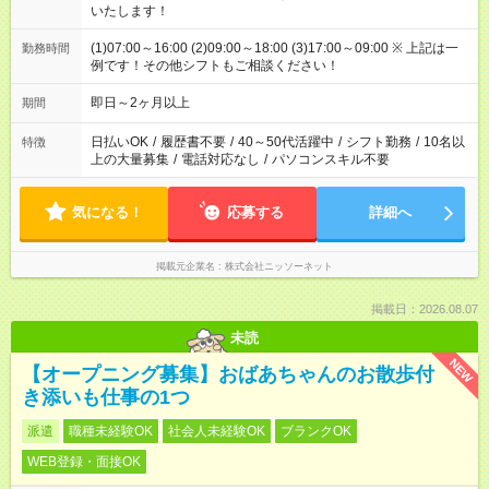
いたします！
(1)07:00～16:00 (2)09:00～18:00 (3)17:00～09:00 ※ 上記は一
勤務時間
例です！その他シフトもご相談ください！
即日～2ヶ月以上
期間
日払いOK
/
履歴書不要
/
40～50代活躍中
/
シフト勤務
/
10名以
特徴
上の大量募集
/
電話対応なし
/
パソコンスキル不要
気になる！
応募する
詳細へ
掲載元企業名
株式会社ニッソーネット
掲載日：2026.08.07
未読
NEW
【オープニング募集】おばあちゃんのお散歩付
き添いも仕事の1つ
派遣
職種未経験OK
社会人未経験OK
ブランクOK
WEB登録・面接OK