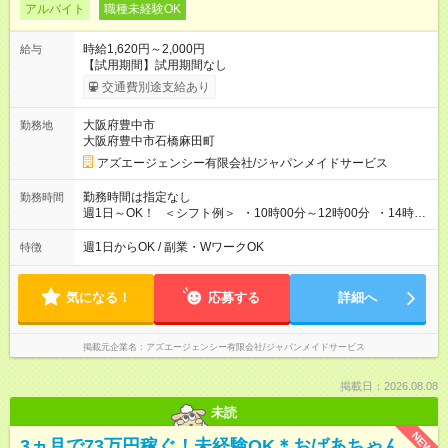
アルバイト
職種未経験OK
時給1,620円～2,000円
給与
【試用期間】試用期間なし
交通費別途支給あり
大阪府豊中市
勤務地
大阪府豊中市石橋麻田町
アズエージェンシー有限会社/ジャパンメイドサービス
勤務時間は指定なし
勤務時間
週1日～OK！ ＜シフト例＞ ・10時00分～12時00分 ・14時00
分～16時00分 ※勤務帯は複数あります！ ＼働き方のご希望を
聞かせてください！／ 気になることはなんでも相談してくださ
週1日からOK / 副業・WワークOK
特徴
いね。
気になる！
応募する
詳細へ
掲載元企業名
アズエージェンシー有限会社/ジャパンメイドサービス
掲載日：2026.08.08
未読
NEW
3ヵ月で73万円稼ぐ！未経験OK＊おばあちゃん