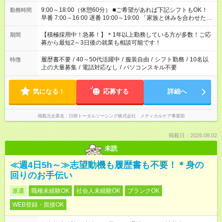
9:00～18:00（休憩60分） ■ご希望があれば下記シフトもOK！
勤務時間
早番 7:00～16:00 遅番 10:00～19:00 「家族と休みを合わせた
い」 「余裕を持って夕飯の準備がしたい」 「できれば残業はし
たくない」 など、ご希望を教えてくださいね。 ※Wワーク希望
【積極採用中！急募！】＊1年以上勤務している方が多数！ご応
期間
の方へ 今ご覧のお仕事で希望する勤務時間と、もう1つのお仕事
募から最短2～3日後の就業も相談可能です！
の勤務時間。 合計で週40時間を超える場合は応募できません。
履歴書不要
/
40～50代活躍中
/
服装自由
/
シフト勤務
/
10名以
特徴
上の大量募集
/
電話対応なし
/
パソコンスキル不要
気になる！
応募する
詳細へ
掲載元企業名
日研トータルソーシング株式会社 メディカルケア事業部
掲載日：2026.08.02
未読
≪週4日5h～≫志望動機も履歴書も不要！＊身の
回りのお手伝い
派遣
職種未経験OK
社会人未経験OK
ブランクOK
WEB登録・面接OK