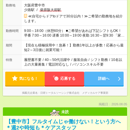
大阪府豊中市
勤務地
少路駅
/
柴原阪大前駅
≪自宅からドアtoドアで30分以内！≫ご希望の勤務地を紹介
します。
9:00～18:00（休憩60分） ■ご希望があれば下記シフトもOK！
勤務時間
早番 7:00～16:00 遅番 10:00～19:00 夜勤 16:30～翌9:30 「家族
と休みを合わせたい」 「余裕を持って夕飯の準備がしたい」
「できれば残業はしたくない」 など、ご希望を教えてください
【現在も積極採用中！急募！】勤務1年以上が多数！応募から最
期間
ね。 ※Wワーク希望の方へ 今ご覧のお仕事で希望する勤務時間
短2～3日後に就業可能！
と、もう1つのお仕事の勤務時間。 合計で週40時間を超える場
合は応募できません。
履歴書不要
/
40～50代活躍中
/
服装自由
/
シフト勤務
/
10名以
特徴
上の大量募集
/
電話対応なし
/
パソコンスキル不要
気になる！
応募する
詳細へ
掲載元企業名
日研トータルソーシング株式会社 メディカルケア事業部
掲載日：2026.08.05
未読
【豊中市】フルタイムじゃ働けない！という方へ
＊週2や時短も＊ケアスタッフ