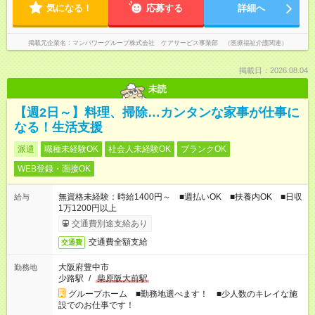
気になる！
応募する
詳細へ
掲載元企業名
マンパワーグループ株式会社 ケアサービス事業部 （医療福祉介護関連）
掲載日：2026.08.04
未読
【週2日～】料理、掃除…カンタンな家事が仕事に
なる！生活支援
派遣
職種未経験OK
社会人未経験OK
ブランクOK
WEB登録・面接OK
無資格未経験：時給1400円～ ■週払いOK ■扶養内OK ■日収
給与
1万1200円以上
交通費別途支給あり
交通費全額支給
交通費
大阪府豊中市
勤務地
少路駅
/
柴原阪大前駅
グループホーム ■勤務地選べます！ ■少人数のキレイな施
設でのお仕事です！