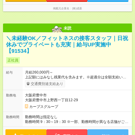
掲載元企業名
(株)成基
未読
＼未経験OK／フィットネスの接客スタッフ｜日祝
休みでプライベートも充実｜給与UP実施中
【91534】
正社員
月給260,000円～
給与
上記額にはみなし残業代を含みます。※超過分は全額支給いたし
ます。 みなし残業代 28,000円／月 みなし残業時間 20時間／月
交通費別途支給あり
【試用期間】試用期間あり 試用期間の長さ：3ヶ月 ※ 雇用形態
と給与に、本採用時と異なる部分があります。 雇用形態：本採
大阪府豊中市
勤務地
用時と同じです。 給与：月給 250,000円以上
大阪府豊中市上野西一丁目12-29
カーブスグループ
勤務時間は指定なし
勤務時間
勤務時間 9：30～19：30 ※一部、勤務時間が異なる店舗がござ
います。 ＜営業時間＞ 平日／10：00～13：00、15：00～19：
00 土曜／10：00～13：00 （全店舗閉店時間は19時です。早朝