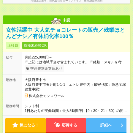
掲載元企業名
株式会社ヒューマンアイズ 菊陽統括事業所
未読
女性活躍中 大人気チョコレートの販売／残業ほと
んどナシ／有休消化率100％
正社員
職種未経験OK
月給225,000円～
給与
※上記には地域手当が含まれています。 ※経験・スキルを考慮し
て決定します。 ※残業代は全額支給します。（1分単位で支給）
交通費別途支給あり
【試用期間】試用期間なし
大阪府豊中市
勤務地
大阪府豊中市玉井町1-1-1 エトレ豊中内（最寄り駅：阪急宝塚
線豊中駅）
株式会社モンロワール
シフト制
勤務時間
1日あたりの実働時間：最大8時間/日 【9：30～21：30】の間で
シフト制 └1日あたりの実働時間：8時間 ＜シフト例＞ ・9：30
～18：30 ・11：00～20：00 ・12：30～21：30 ☆閑散期の夏
気になる！
季は残業がほとんどありません。繁忙期の冬季でも月10～15時
応募する
詳細へ
間程度です。