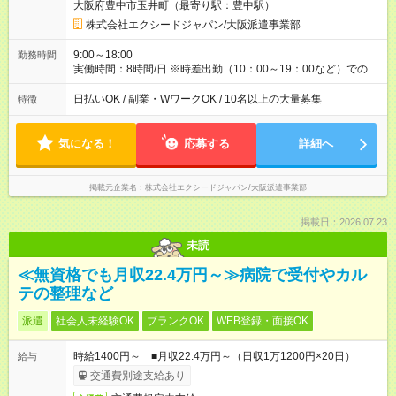
大阪府豊中市玉井町（最寄り駅：豊中駅）
（月3万円～20万円） ■資格手当（月3000円～28万円） ■住宅手
当（月5万円～10万円／規定有） ■扶養手当（1万円／月） ■子
株式会社エクシードジャパン/大阪派遣事業部
供手当（1人5000円／月） 【 試用期間 】 試用期間は2ヶ月で
す ※その他、給与・待遇の変更はありません 【試用期間】試用
9:00～18:00
勤務時間
期間あり 試用期間の長さ：2ヶ月 雇用形態、給与は本採用時と
実働時間：8時間/日 ※時差出勤（10：00～19：00など）での勤
同じです。 ※スムーズな選考のため、お電話番号のご入力は必
務も可能◎ ※原則、定時退社！残業は多くて月5時間程度です
須となっております。未記入の場合は応募が無効となる可能性
日払いOK / 副業・WワークOK / 10名以上の大量募集
特徴
がございます。
気になる！
応募する
詳細へ
掲載元企業名
株式会社エクシードジャパン/大阪派遣事業部
掲載日：2026.07.23
未読
≪無資格でも月収22.4万円～≫病院で受付やカル
テの整理など
派遣
社会人未経験OK
ブランクOK
WEB登録・面接OK
時給1400円～ ■月収22.4万円～（日収1万1200円×20日）
給与
交通費別途支給あり