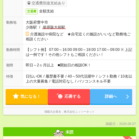
交通費別途支給あり
全額支給
交通費
大阪府豊中市
勤務地
少路駅
/
柴原阪大前駅
介護施設や病院など ★自宅近くの施設がいいなど勤務地ご
相談ください
【シフト例】 07:00～16:00 09:00～18:00 17:00～09:00 ※ 上記
勤務時間
は一例です！その他シフトもご相談ください！
即日～2ヶ月以上 ■開始日の相談OK！
期間
日払いOK
/
履歴書不要
/
40～50代活躍中
/
シフト勤務
/
10名以
特徴
上の大量募集
/
電話対応なし
/
パソコンスキル不要
気になる！
応募する
詳細へ
掲載元企業名
株式会社ニッソーネット
掲載日：2026.08.07
未読