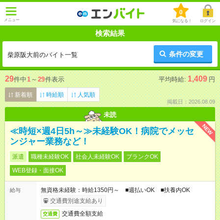
0
メニュー
気になる！
ログイン
検索結果
条件の変更
柴原阪大前のバイト一覧
29
1,409
件中
1
～
29
件表示
平均時給:
円
新着順
時給順
人気順
掲載日：2026.08.09
未読
NEW
≪時短×週4日5h～≫未経験OK！病院でメッセ
ンジャー業務など！
派遣
職種未経験OK
社会人未経験OK
ブランクOK
WEB登録・面接OK
無資格未経験：時給1350円～ ■週払いOK ■扶養内OK
給与
交通費別途支給あり
交通費全額支給
交通費