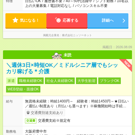
日払いOK
/
履歴書不要
/
40～50代活躍中
/
シフト勤務
/
10名以
特徴
上の大量募集
/
電話対応なし
/
パソコンスキル不要
気になる！
応募する
詳細へ
掲載元企業名
株式会社ニッソーネット
掲載日：2026.08.09
未読
NEW
＼週休3日×時短OK／ミドルシニア層でもシッ
カリ稼げる＊介護
派遣
職種未経験OK
社会人未経験OK
大学生歓迎
ブランクOK
WEB登録・面接OK
無資格未経験：時給1400円～ 経験者：時給1450円～★日払い
給与
／週払い制度あり（月払いも選べます）※稼働開始時は手続き完
了次第のお支払いとなります。
交通費別途支給あり
交通費支給※規定有
交通費
大阪府豊中市
勤務地