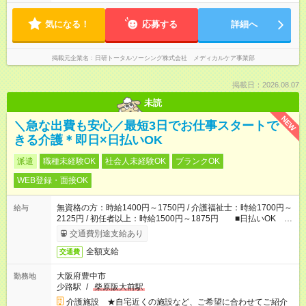
気になる！
応募する
詳細へ
掲載元企業名
日研トータルソーシング株式会社 メディカルケア事業部
掲載日：2026.08.07
未読
NEW
＼急な出費も安心／最短3日でお仕事スタートで
きる介護＊即日×日払いOK
派遣
職種未経験OK
社会人未経験OK
ブランクOK
WEB登録・面接OK
無資格の方：時給1400円～1750円 / 介護福祉士：時給1700円～
給与
2125円 / 初任者以上：時給1500円～1875円 ■日払いOK ■
日収例：1万1200円（時給1400円×8h）
交通費別途支給あり
全額支給
交通費
大阪府豊中市
勤務地
少路駅
/
柴原阪大前駅
介護施設 ★自宅近くの施設など、ご希望に合わせてご紹介