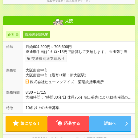
掲載元企業名
株式会社クラ・ゼミ
未読
正社員
職種未経験OK
月給604,200円～705,600円
給与
※通勤手当は1キロ×13円で計算して支給します。 ※出張手当
海外・為替により変動(10，000円～15，000円)、国内(4，000
交通費別途支給あり
円) ※出張にかかる費用(パスポート取得更新費、3つ星ホテル宿
泊費、現地タクシー費など)は会社負担です。 【試用期間】試用
大阪府豊中市
勤務地
期間あり 試用期間の長さ：3ヶ月 雇用形態、給与は本採用時と
大阪府豊中市（最寄り駅：新大阪駅）
同じです。
株式会社ヒューマンアイズ 菊陽統括事業所
8:30～17:15
勤務時間
実働時間：7時間30分/日 休憩75分 ※出張先により勤務時間の変
更があります 時間外労働：月あたり25時間程度あり
10名以上の大量募集
特徴
気になる！
応募する
詳細へ