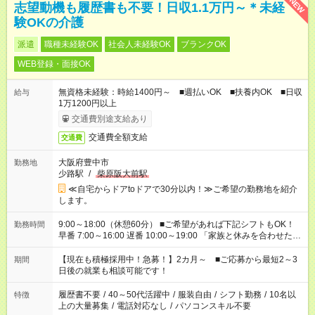
NEW
志望動機も履歴書も不要！日収1.1万円～＊未経
験OKの介護
派遣
職種未経験OK
社会人未経験OK
ブランクOK
WEB登録・面接OK
無資格未経験：時給1400円～ ■週払いOK ■扶養内OK ■日収
給与
1万1200円以上
交通費別途支給あり
交通費全額支給
交通費
大阪府豊中市
勤務地
少路駅
/
柴原阪大前駅
≪自宅からドアtoドアで30分以内！≫ご希望の勤務地を紹介
します。
9:00～18:00（休憩60分） ■ご希望があれば下記シフトもOK！
勤務時間
早番 7:00～16:00 遅番 10:00～19:00 「家族と休みを合わせた
い」 「余裕を持って夕飯の準備がしたい」 「できれば残業はし
たくない」 など、ご希望を教えてくださいね。 ※Wワーク希望
【現在も積極採用中！急募！】2カ月～ ■ご応募から最短2～3
期間
の方へ 今ご覧のお仕事で希望する勤務時間と、もう1つのお仕事
日後の就業も相談可能です！
の勤務時間。 合計で週40時間を超える場合は応募できません。
履歴書不要
/
40～50代活躍中
/
服装自由
/
シフト勤務
/
10名以
特徴
上の大量募集
/
電話対応なし
/
パソコンスキル不要