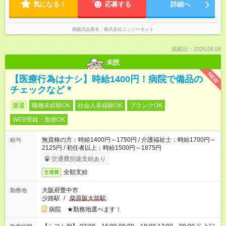
気になる！
応募する
詳細へ
掲載元企業名
株式会社ニッソーネット
掲載日：2026.08.08
未読
NEW
【医療行為はナシ】時給1400円！病院で備品の
チェックなど＊
派遣
職種未経験OK
社会人未経験OK
ブランクOK
WEB登録・面接OK
無資格の方：時給1400円～1750円 / 介護福祉士：時給1700円～
給与
2125円 / 初任者以上：時給1500円～1875円
交通費別途支給あり
全額支給
交通費
大阪府豊中市
勤務地
少路駅
/
柴原阪大前駅
病院 ★勤務地選べます！