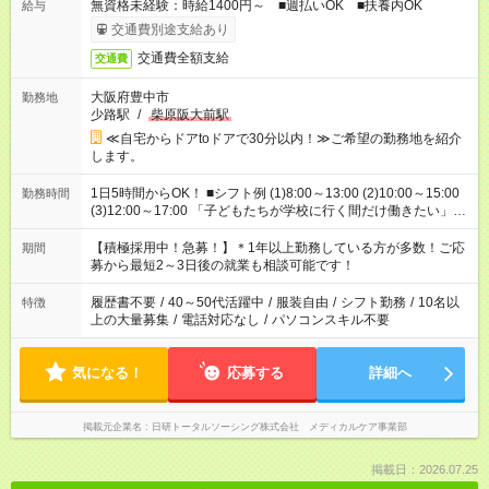
無資格未経験：時給1400円～ ■週払いOK ■扶養内OK
給与
交通費別途支給あり
交通費全額支給
交通費
大阪府豊中市
勤務地
少路駅
/
柴原阪大前駅
≪自宅からドアtoドアで30分以内！≫ご希望の勤務地を紹介
します。
1日5時間からOK！ ■シフト例 (1)8:00～13:00 (2)10:00～15:00
勤務時間
(3)12:00～17:00 「子どもたちが学校に行く間だけ働きたい」
「余裕を持って夕飯の準備がしたい」 「午前中は働いて、午後
はプライベートの時間にしたい」 など、ご希望を教えてくださ
【積極採用中！急募！】＊1年以上勤務している方が多数！ご応
期間
いね。 ※Wワーク希望の方へ 今ご覧のお仕事で希望する勤務時
募から最短2～3日後の就業も相談可能です！
間と、もう1つのお仕事の勤務時間。 合計で週40時間を超える
場合は応募できません。
履歴書不要
/
40～50代活躍中
/
服装自由
/
シフト勤務
/
10名以
特徴
上の大量募集
/
電話対応なし
/
パソコンスキル不要
気になる！
応募する
詳細へ
掲載元企業名
日研トータルソーシング株式会社 メディカルケア事業部
掲載日：2026.07.25