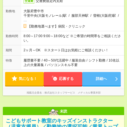
交通費規定内支給
交通費
大阪府豊中市
勤務地
千里中央(大阪モノレール)駅
/
服部天神駅
/
曽根(大阪府)駅
/
…
【勤務地選べます】病院・クリニック
8:00～17:00 9:00～18:00など ※ご希望の時間帯をご相談くださ
勤務時間
い。
2ヶ月～OK ※スタート日はお気軽にご相談ください！
期間
履歴書不要
/
40～50代活躍中
/
服装自由
/
シフト勤務
/
10名以
特徴
上の大量募集
/
パソコンスキル不要
気になる！
応募する
詳細へ
掲載元企業名
株式会社スタッフサービス メディカル事業本部
未読
こどもサポート教室のキッズインストラクター
（児童支援員）／勤務地の選択可能／業界トップ