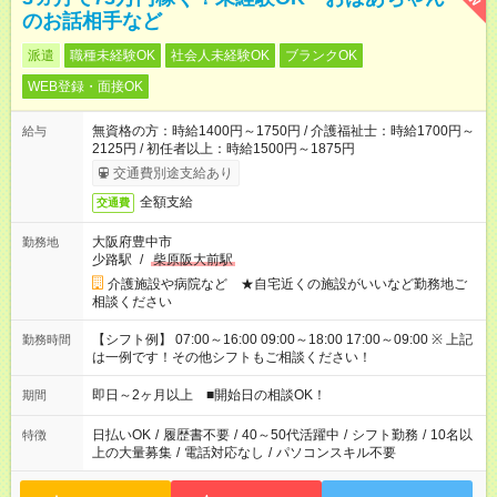
のお話相手など
派遣
職種未経験OK
社会人未経験OK
ブランクOK
WEB登録・面接OK
無資格の方：時給1400円～1750円 / 介護福祉士：時給1700円～
給与
2125円 / 初任者以上：時給1500円～1875円
交通費別途支給あり
全額支給
交通費
大阪府豊中市
勤務地
少路駅
/
柴原阪大前駅
介護施設や病院など ★自宅近くの施設がいいなど勤務地ご
相談ください
【シフト例】 07:00～16:00 09:00～18:00 17:00～09:00 ※ 上記
勤務時間
は一例です！その他シフトもご相談ください！
即日～2ヶ月以上 ■開始日の相談OK！
期間
日払いOK
/
履歴書不要
/
40～50代活躍中
/
シフト勤務
/
10名以
特徴
上の大量募集
/
電話対応なし
/
パソコンスキル不要