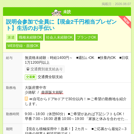
掲載日：2026.08.07
未読
NEW
説明会参加で全員に【現金2千円相当プレゼン
ト】生活のお手伝い
派遣
職種未経験OK
社会人未経験OK
ブランクOK
WEB登録・面接OK
無資格未経験：時給1400円～ ■週払いOK ■扶養内OK ■日収
給与
1万1200円以上
交通費別途支給あり
交通費全額支給
交通費
大阪府豊中市
勤務地
少路駅
/
柴原阪大前駅
≪自宅からドアtoドアで30分以内！≫ご希望の勤務地を紹介
します。
9:00～18:00（休憩60分） ■ご希望があれば下記シフトもOK！
勤務時間
早番 7:00～16:00 遅番 10:00～19:00 「家族と休みを合わせた
い」 「余裕を持って夕飯の準備がしたい」 「できれば残業はし
たくない」 など、ご希望を教えてくださいね。 ※Wワーク希望
【現在も積極採用中！急募！】2カ月～ ■ご応募から最短2～3
期間
の方へ 今ご覧のお仕事で希望する勤務時間と、もう1つのお仕事
日後の就業も相談可能です！