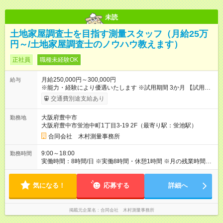
未読
土地家屋調査士を目指す測量スタッフ（月給25万
円～/土地家屋調査士のノウハウ教えます）
正社員
職種未経験OK
月給250,000円～300,000円
給与
※能力・経験により優遇いたします ※試用期間 3か月 【試用期
間】試用期間あり 試用期間の長さ：3ヶ月 雇用形態、給与は本
交通費別途支給あり
採用時と同じです。
大阪府豊中市
勤務地
大阪府豊中市蛍池中町1丁目3-19 2F（最寄り駅：蛍池駅）
合同会社 木村測量事務所
9:00～18:00
勤務時間
実働時間：8時間/日 ※実働8時間・休憩1時間 ※月の残業時間は
20時間以内です！
気になる！
応募する
詳細へ
掲載元企業名
合同会社 木村測量事務所