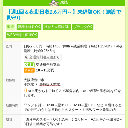
未読
【週1回＆夜勤日収2.6万円～】未経験OK！施設で
見守り
派遣
職種未経験OK
社会人未経験OK
ブランクOK
WEB登録・面接OK
日収2.6万円：時給1400円×8h＋残業割増（時給1.25×8h）+深夜
給与
割増（時給0.25×5h）
交通費別途支給あり
交通費全額支給
交通費
10～15万円
月収例
大阪府豊中市
勤務地
少路駅
/
柴原阪大前駅
≪自宅からドアtoドアで30分以内！≫ご希望の勤務地を紹介
します。
▽シフト例 ・16:30～翌9:30 ・16:30～翌10:30など ※慣れるま
勤務時間
での最初のうちは日勤からのスタート！ ※Wワーク希望の方へ
今ご覧のお仕事で希望する勤務時間と、もう1つのお仕事の勤務
時間。 合計で週40時間を超える場合は応募できません。
【8月中のスタートOK！急募！】2カ月～ ■ご応募から最短2～
期間
3日後に就業が可能です！