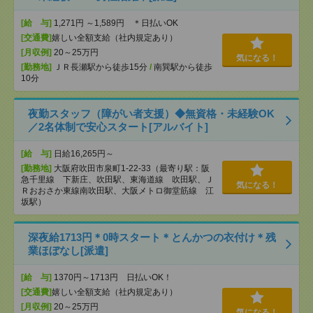
[給 与]
1,271円 ～1,589円 ＊日払いOK
[交通費]
嬉しい全額支給（社内規定あり）
[月収例]
20～25万円
気になる！
[勤務地]
ＪＲ長瀬駅から徒歩15分
/
南巽駅から徒歩
10分
夜勤スタッフ（障がい者支援）◆無資格・未経験OK
／2名体制で安心スタート[アルバイト]
[給 与]
日給16,265円～
[勤務地]
大阪府吹田市泉町1-22-33（最寄り駅：阪
急千里線 下新庄、吹田駅、東海道線 吹田駅、Ｊ
気になる！
Ｒおおさか東線南吹田駅、大阪メトロ御堂筋線 江
坂駅）
深夜給1713円＊0時スタート＊とんかつの衣付け＊残
業ほぼなし[派遣]
[給 与]
1370円～1713円 日払いOK！
[交通費]
嬉しい全額支給（社内規定あり）
[月収例]
20～25万円
気になる！