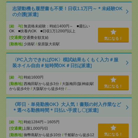
志望動機も履歴書も不要！日収1.1万円～＊未経験OK
の介護[派遣]
[給 与]
無資格未経験：時給1400円～ ■週払い
OK ■扶養内OK ■日収1万1200円以上
[交通費]
交通費全額支給
気になる！
[勤務地]
少路駅
/
柴原阪大前駅
〈PC入力できればOK〉模試結果もくもく入力＃服
装ネイル自由＃短時間OK＃日払[派遣]
[給 与]
時給1600円
[勤務地]
西梅田駅から徒歩3分
/
大阪梅田(阪神線)駅
気になる！
から徒歩4分
/
大阪駅から徒歩4分
/
…
《即日・単発勤務OK》大人気！書類の封入作業など
＊選べる勤務時間＊日払い手渡し〇[派遣]
[給 与]
時給1284円～1605円
[交通費]
上限1,000円/日
気になる！
[勤務地]
御幣島駅から徒歩10分
/
千船駅から徒歩12