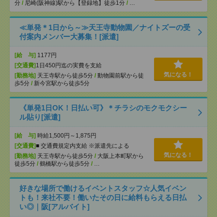
分
/
尼崎(阪神線)駅から【登録地】徒歩1分
/
…
≪単発＊1日から～≫天王寺動物園／ナイトズーの受
付案内メンバー大募集！[派遣]
[給 与]
1177円
[交通費]
1日450円迄の実費を支給
気になる！
[勤務地]
天王寺駅から徒歩5分
/
動物園前駅から徒
歩5分
/
新今宮駅から徒歩5分
《単発1日OK！日払い可》＊チラシのモクモクシー
ル貼り[派遣]
[給 与]
時給1,500円～1,875円
[交通費]
■ 交通費規定内支給 ※派遣先による
気になる！
[勤務地]
天王寺駅から徒歩5分
/
大阪上本町駅から
徒歩5分
/
鶴橋駅から徒歩5分
/
…
好きな場所で働けるイベントスタッフ☆人気イベン
トも！来社不要！働いたその日に給料もらえる日払
い◎｜阪[アルバイト]