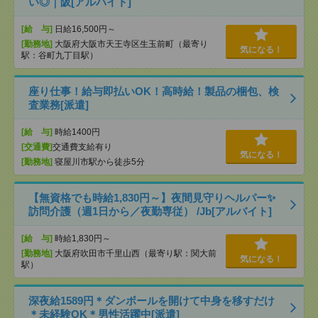
い◎｜阪[アルバイト]
[給 与]
日給16,500円～
[勤務地]
大阪府大阪市天王寺区生玉前町（最寄り
気になる！
駅：谷町九丁目駅）
座り仕事！給与即払いOK！高時給！製品の梱包、検
査業務[派遣]
[給 与]
時給1400円
[交通費]
交通費支給有り
気になる！
[勤務地]
寝屋川市駅から徒歩5分
【無資格でも時給1,830円～】夜間見守りヘルパー✨
訪問介護（週1日から／夜勤専従） /Jb[アルバイト]
[給 与]
時給1,830円～
[勤務地]
大阪府吹田市千里山西（最寄り駅：関大前
気になる！
駅）
深夜給1589円＊ダンボールを開けて中身を移すだけ
＊未経験OK＊男性活躍中[派遣]