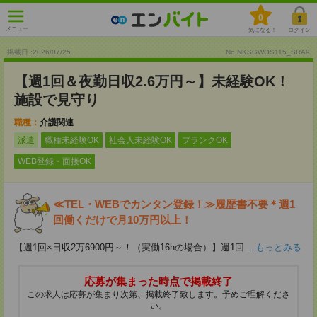
0
メニュー
気になる！
ログイン
掲載日 :2026
/
07
/
25
No.NKSGWOS115_SRA9
【週1回＆夜勤日収2.6万円～】未経験OK！
施設で見守り
職種：
介護関連
派遣
職種未経験OK
社会人未経験OK
ブランクOK
WEB登録・面接OK
≪TEL・WEBでカンタン登録！≫履歴書不要＊週1
回働くだけで月10万円以上！
【週1回×日収2万6900円～！（実働16hの場合）】週1回
...もっとみる
応募が集まった時点で掲載終了
この求人は応募が集まり次第、掲載終了致します。予めご理解くださ
い。