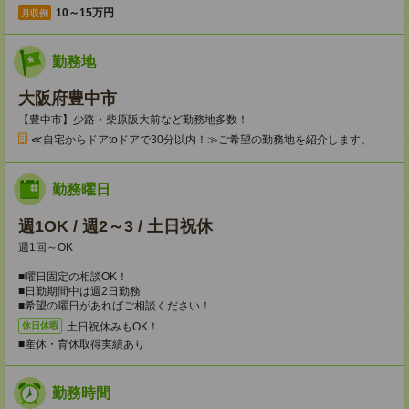
10～15万円
月収例
勤務地
大阪府豊中市
【豊中市】少路・柴原阪大前など勤務地多数！
≪自宅からドアtoドアで30分以内！≫ご希望の勤務地を紹介します。
勤務曜日
週1OK / 週2～3 / 土日祝休
週1回～OK
■曜日固定の相談OK！
■日勤期間中は週2日勤務
■希望の曜日があればご相談ください！
土日祝休みもOK！
休日休暇
■産休・育休取得実績あり
勤務時間