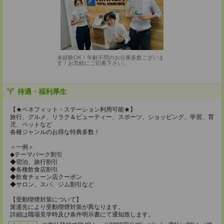
未経験OK！年齢不問のお仕事多数ございま
す！お気軽にご応募下さい。
待遇・福利厚生
【★ベネフィット・ステーション利用可能★】
旅行、グルメ、リラク＆ビューティー、スポーツ、ショッピング、学習、育
児、ペットなど
各種ジャンルのお得な特典多数！
＜一例＞
◆テーマパーク割引
◆宿泊、旅行割引
◆各種飲食店割引
◆飲食チェーン店クーポン
◆サロン、スパ、ジム割引など
【受動喫煙対策について】
派遣先により受動喫煙対策が異なります。
詳細は職場見学時及び条件明示書にて通知致します。