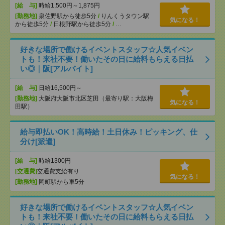
[給 与]
時給1,500円～1,875円
[勤務地]
泉佐野駅から徒歩5分
/
りんくうタウン駅
気になる！
から徒歩5分
/
日根野駅から徒歩5分
/
…
好きな場所で働けるイベントスタッフ☆人気イベン
トも！来社不要！働いたその日に給料もらえる日払
い◎｜阪[アルバイト]
[給 与]
日給16,500円～
[勤務地]
大阪府大阪市北区芝田（最寄り駅：大阪梅
気になる！
田駅）
給与即払いOK！高時給！土日休み！ピッキング、仕
分け[派遣]
[給 与]
時給1300円
[交通費]
交通費支給有り
気になる！
[勤務地]
岡町駅から車5分
好きな場所で働けるイベントスタッフ☆人気イベン
トも！来社不要！働いたその日に給料もらえる日払