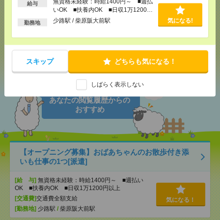
無資格未経験：時給1400円～ ■週払
給与
いOK ■扶養内OK ■日収1万1200円
以上
少路駅 / 柴原阪大前駅
気になる!
勤務地
メール
LINE
で送る
で送る
スキップ
どちらも気になる！
シェア
ツイート
ブックマーク
しばらく表示しない
あなたの閲覧履歴からの
おすすめ
【オープニング募集】おばあちゃんのお散歩付き添
いも仕事の1つ[派遣]
[給 与]
無資格未経験：時給1400円～ ■週払い
OK ■扶養内OK ■日収1万1200円以上
[交通費]
交通費全額支給
気になる！
[勤務地]
少路駅
/
柴原阪大前駅