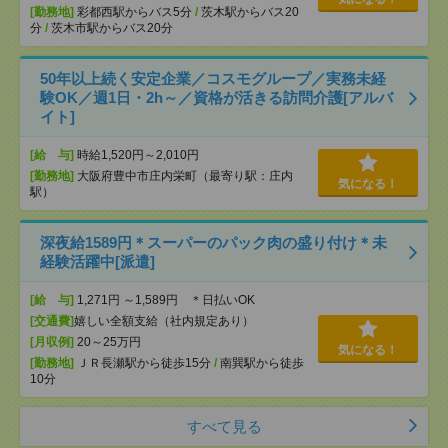
[勤務地]
彩都西駅からバス5分
/
茨木駅からバス20
分
/
茨木市駅からバス20分
50年以上続く安定企業／コスモグループ／実務未経
験OK／週1日・2h～／資格が活きる訪問介護[アルバ
イト]
[給 与]
時給1,520円～2,010円
[勤務地]
大阪府豊中市庄内栄町（最寄り駅：庄内
気になる！
駅）
深夜給1589円＊スーパーのパック肉の盛り付け＊未
経験活躍中[派遣]
[給 与]
1,271円 ～1,589円 ＊日払いOK
[交通費]
嬉しい全額支給（社内規定あり）
[月収例]
20～25万円
気になる！
[勤務地]
ＪＲ長瀬駅から徒歩15分
/
南巽駅から徒歩
10分
すべて見る