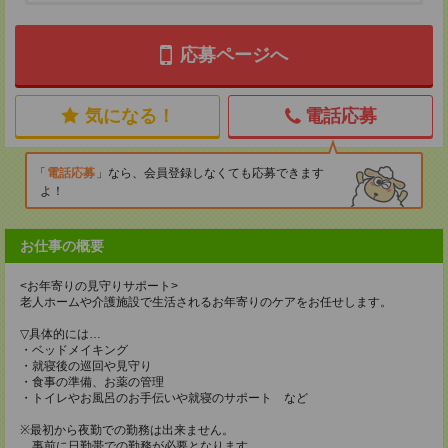
応募ページへ
気になる！
電話応募
電話応募
なら、会員登録しなくても応募できます
よ！
お仕事の概要
<お年寄りの見守りサポート>
老人ホームや介護施設で生活されるお年寄りのケアをお任せします。
▽具体的には…
・ベッドメイキング
・就寝後の巡回や見守り
・食事の準備、お薬の管理
・トイレやお風呂のお手伝いや就寝のサポート など
※最初から夜勤での勤務は出来ません。
事前に日勤帯での勤務が必要となります。