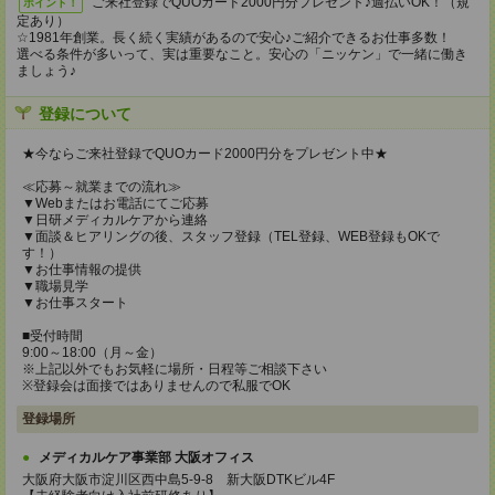
ご来社登録でQUOカード2000円分プレゼント♪週払いOK！（規
ポイント！
定あり）
☆1981年創業。長く続く実績があるので安心♪ご紹介できるお仕事多数！
選べる条件が多いって、実は重要なこと。安心の「ニッケン」で一緒に働き
ましょう♪
登録について
★今ならご来社登録でQUOカード2000円分をプレゼント中★
≪応募～就業までの流れ≫
▼Webまたはお電話にてご応募
▼日研メディカルケアから連絡
▼面談＆ヒアリングの後、スタッフ登録（TEL登録、WEB登録もOKで
す！）
▼お仕事情報の提供
▼職場見学
▼お仕事スタート
■受付時間
9:00～18:00（月～金）
※上記以外でもお気軽に場所・日程等ご相談下さい
※登録会は面接ではありませんので私服でOK
登録場所
メディカルケア事業部 大阪オフィス
大阪府大阪市淀川区西中島5-9-8 新大阪DTKビル4F