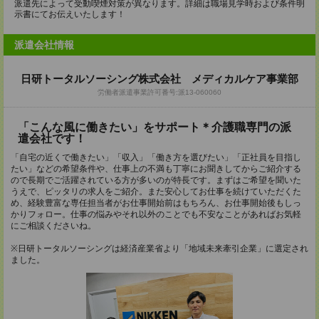
派遣先によって受動喫煙対策が異なります。詳細は職場見学時および条件明
示書にてお伝えいたします！
派遣会社情報
日研トータルソーシング株式会社 メディカルケア事業部
労働者派遣事業許可番号:派13-060060
「こんな風に働きたい」をサポート＊介護職専門の派
遣会社です！
「自宅の近くで働きたい」「収入」「働き方を選びたい」「正社員を目指し
たい」などの希望条件や、仕事上の不満も丁寧にお聞きしてからご紹介する
ので長期でご活躍されている方が多いのが特長です。まずはご希望を聞いた
うえで、ピッタリの求人をご紹介。また安心してお仕事を続けていただくた
め、経験豊富な専任担当者がお仕事開始前はもちろん、お仕事開始後もしっ
かりフォロー。仕事の悩みやそれ以外のことでも不安なことがあればお気軽
にご相談くださいね。
※日研トータルソーシングは経済産業省より「地域未来牽引企業」に選定され
ました。