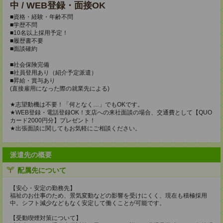
中 / WEB登録・面接OK
■資格・経験・年齢不問
■学歴不問
■10名以上採用予定！
■履歴書不要
■面談確約
■社会保険完備
■社員登用あり（紹介予定派遣）
■昇給・賞与あり
(直接雇用になった際の就業先による)
★志望動機は不要！「何となく…」でもOKです。
★WEB登録・電話登録OK！支店への来社面談の場合、交通費として【QUO
カード2000円分】プレゼント！
★出張面談に関してもお気軽にご相談ください。
派遣先の概要
配属先について
【安心・安定の勤務先】
福祉のお仕事のため、景気変動などの影響を受けにくく、現在も積極採用
中。シフト減少などもなく安定して働くことが可能です。
【受動喫煙対策について】