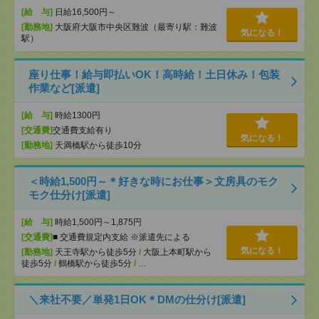
[給 与]
日給16,500円～
[勤務地]
大阪府大阪市中央区難波（最寄り駅：難波
気になる！
駅）
座り仕事！給与即払いOK！高時給！土日休み！包装
作業など[派遣]
[給 与]
時給1300円
[交通費]
交通費支給有り
気になる！
[勤務地]
天満橋駅から徒歩10分
＜時給1,500円～＊好きな時にお仕事＞文房具のモク
モク仕分け[派遣]
[給 与]
時給1,500円～1,875円
[交通費]
■ 交通費規定内支給 ※派遣先による
気になる！
[勤務地]
天王寺駅から徒歩5分
/
大阪上本町駅から
徒歩5分
/
鶴橋駅から徒歩5分
/
…
＼来社不要／単発1日OK＊DMの仕分け[派遣]