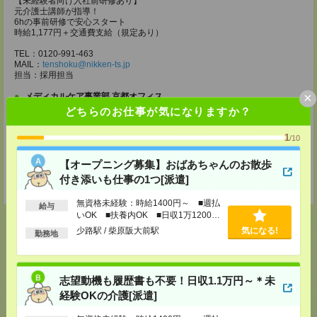
【未経験者向け入社前研修あり】
元介護士講師が指導！
6hの事前研修で安心スタート
時給1,177円＋交通費支給（規定あり）
TEL：0120-991-463
MAIL：
tenshoku@nikken-ts.jp
担当：採用担当
×
メディカルケア事業部 京都オフィス
どちらのお仕事が気になりますか？
京都府京都市下京区東塩小路町843番地2 日本生命京都ヤサカビル5F
TEL：0120-975-927
MAIL：
tenshoku@nikken-ts.jp
1
/10
担当：採用担当
【オープニング募集】おばあちゃんのお散歩
登録交通費
付き添いも仕事の1つ[派遣]
★今ならご来社登録でQUOカード2000円分をプレゼント中★
無資格未経験：時給1400円～ ■週払
給与
いOK ■扶養内OK ■日収1万1200円
以上
少路駅 / 柴原阪大前駅
気になる!
勤務地
応募ページへ
志望動機も履歴書も不要！日収1.1万円～＊未
経験OKの介護[派遣]
気になる！
電話応募