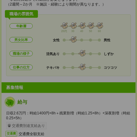
（2週間～2か月 ※施設・経験により期間が異なります。）
職場の雰囲気
年齢層
20代
30
40
50
60
男女比率
女性
男性
職場の様子
活気あり
しずか
仕事の仕方
テキパキ
コツコツ
募集情報
給与
日収2.6万円：時給1400円×8h＋残業割増（時給1.25×8h）+深夜割増（時給
0.25×5h）
交通費別途支給あり
交通費全額支給
交通費