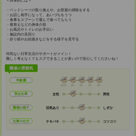
＜具体的には＞
・ベッドシーツの取り換えや、お部屋の掃除をする
・お話し相手になって、あいづちをうつ
・食事をスプーンで運んで食べてもらう
・着替えなどの身体介助
・お風呂やトイレのお手伝い
・施設内の見回り
・折り紙やお絵描きなどをする様子を見守る
何気ない日常生活のサポートがメイン！
難しく考えなくてもスグできることが多いので安心してくださいね！
職場の雰囲気
年齢層
20代
30
40
50
60
男女比率
女性
男性
職場の様子
活気あり
しずか
仕事の仕方
テキパキ
コツコツ