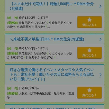
【スマホだけで完結！】時給1,500円～＊DMの仕分
け[派遣]
[給 与]
時給1,500円～1,875円
[勤務地]
岸和田駅から徒歩5分
/
東岸和田駅から徒
気になる！
歩5分
/
久米田駅から徒歩5分
/
…
＼来社不要／単発1日OK＊DMの仕分け[派遣]
[給 与]
時給1,500円～1,875円
[勤務地]
泉佐野駅から徒歩5分
/
りんくうタウン駅
気になる！
から徒歩5分
/
日根野駅から徒歩5分
/
…
好きな場所で働けるイベントスタッフ☆人気イベン
トも！来社不要！働いたその日に給料もらえる日払
い◎｜阪[アルバイト]
[給 与]
日給16,500円～
[勤務地]
大阪府大阪市中央区難波（最寄り駅：難波
気になる！
駅）