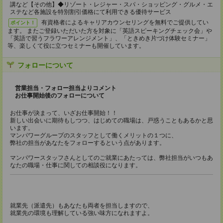
講など【その他】◆リゾート・レジャー・スパ・ショッピング・グルメ・エ
ステなど各施設を特別割引価格にて利用できる優待サービス
有資格者によるキャリアカウンセリングを無料でご提供してい
ポイント！
ます。 またご登録いただいた方を対象に「英語スピーキングチェック会」や
「英語で習うフラワーアレンジメント」、「ときめき片づけ体験セミナー」
等、楽しくて役に立つセミナーも開催しています。
フォローについて
営業担当・フォロー担当よりコメント
お仕事開始後のフォローについて
お仕事が決まって、いざお仕事開始！！
新しい出会いに期待もしつつ、はじめての職場は、戸惑うこともあるかと思
います。
マンパワーグループのスタッフとして働くメリットの１つに、
弊社の担当があなたをフォローするという点があります。
マンパワースタッフさんとしてのご就業にあたっては、弊社担当がいつもあ
なたの職場・仕事に関しての相談役になります。
就業先（派遣先）もあなたも両者を担当しますので、
就業先の環境も理解している強い味方になれますよ。