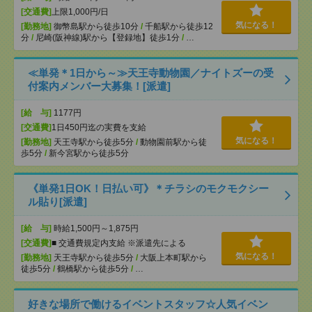
[交通費]
上限1,000円/日
気になる！
[勤務地]
御幣島駅から徒歩10分
/
千船駅から徒歩12
分
/
尼崎(阪神線)駅から【登録地】徒歩1分
/
…
≪単発＊1日から～≫天王寺動物園／ナイトズーの受
付案内メンバー大募集！[派遣]
[給 与]
1177円
[交通費]
1日450円迄の実費を支給
気になる！
[勤務地]
天王寺駅から徒歩5分
/
動物園前駅から徒
歩5分
/
新今宮駅から徒歩5分
《単発1日OK！日払い可》＊チラシのモクモクシー
ル貼り[派遣]
[給 与]
時給1,500円～1,875円
[交通費]
■ 交通費規定内支給 ※派遣先による
気になる！
[勤務地]
天王寺駅から徒歩5分
/
大阪上本町駅から
徒歩5分
/
鶴橋駅から徒歩5分
/
…
好きな場所で働けるイベントスタッフ☆人気イベン