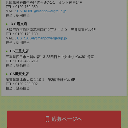
兵庫県神戸市中央区雲井通7-1-1 ミント神戸14F
TEL：0120-769-350
MAIL：
CS_KOBE@manpowergroup.jp
担当：採用担当
ＣＳ堺支店
大阪府堺市堺区南花田口町２丁３－２０ 三井堺東ビル6F
TEL：0120-179-130
MAIL：
CS_SAKAI@manpowergroup.jp
担当：採用担当
CS三重支店
三重県四日市市鵜の森1-3-23四日市中央通りビル301号室
TEL：0120-499-219
担当：登録担当
CS滋賀支店
滋賀県草津市大路 1-10-1 第2南洋軒ビル 6F
TEL：0120-239-902
担当：登録担当
応募ページへ