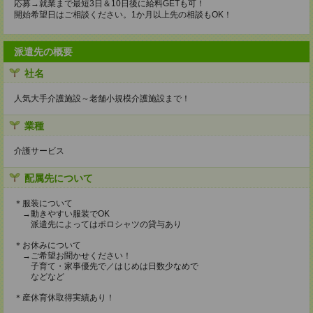
応募→就業まで最短3日＆10日後に給料GETも可！
開始希望日はご相談ください。1か月以上先の相談もOK！
派遣先の概要
社名
人気大手介護施設～老舗小規模介護施設まで！
業種
介護サービス
配属先について
＊服装について
→動きやすい服装でOK
派遣先によってはポロシャツの貸与あり
＊お休みについて
→ご希望お聞かせください！
子育て・家事優先で／はじめは日数少なめで
などなど
＊産休育休取得実績あり！