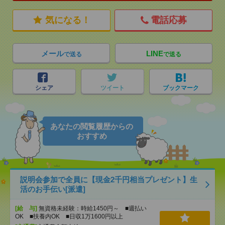
気になる！
電話応募
メール
LINE
で送る
で送る
シェア
ツイート
ブックマーク
あなたの閲覧履歴からの
おすすめ
説明会参加で全員に【現金2千円相当プレゼント】生
活のお手伝い[派遣]
[給 与]
無資格未経験：時給1450円～ ■週払い
OK ■扶養内OK ■日収1万1600円以上