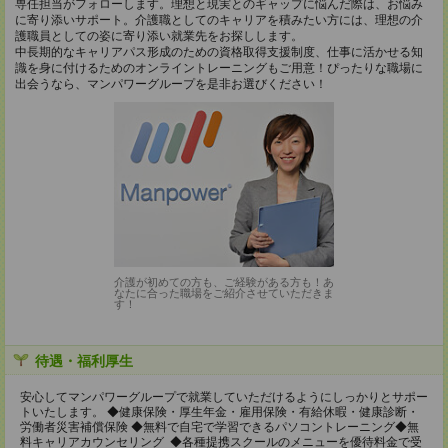
専任担当がフォローします。理想と現実とのギャップに悩んだ際は、お悩み
に寄り添いサポート。介護職としてのキャリアを積みたい方には、理想の介
護職員としての姿に寄り添い就業先をお探しします。
中長期的なキャリアパス形成のための資格取得支援制度、仕事に活かせる知
識を身に付けるためのオンライントレーニングもご用意！ぴったりな職場に
出会うなら、マンパワーグループを是非お選びください！
介護が初めての方も、ご経験がある方も！あ
なたに合った職場をご紹介させていただきま
す！
待遇・福利厚生
安心してマンパワーグループで就業していただけるようにしっかりとサポー
トいたします。 ◆健康保険・厚生年金・雇用保険・有給休暇・健康診断・
労働者災害補償保険 ◆無料で自宅で学習できるパソコントレーニング◆無
料キャリアカウンセリング ◆各種提携スクールのメニューを優待料金で受