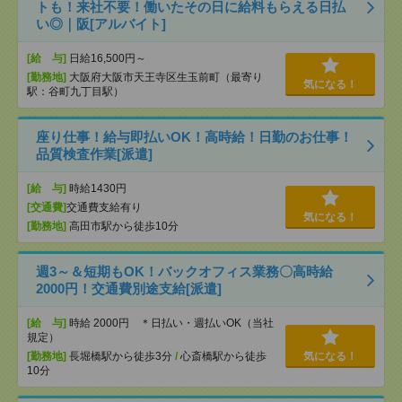
トも！来社不要！働いたその日に給料もらえる日払
い◎｜阪[アルバイト]
[給 与]
日給16,500円～
[勤務地]
大阪府大阪市天王寺区生玉前町（最寄り
気になる！
駅：谷町九丁目駅）
座り仕事！給与即払いOK！高時給！日勤のお仕事！
品質検査作業[派遣]
[給 与]
時給1430円
[交通費]
交通費支給有り
気になる！
[勤務地]
高田市駅から徒歩10分
週3～＆短期もOK！バックオフィス業務〇高時給
2000円！交通費別途支給[派遣]
[給 与]
時給 2000円 ＊日払い・週払いOK（当社
規定）
[勤務地]
長堀橋駅から徒歩3分
/
心斎橋駅から徒歩
気になる！
10分