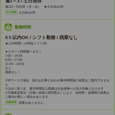
週2～3 / 土日祝休
週2日～5日OK（月～金） ★土日休みOK
土日休みOK
休日休暇
勤務時間
5ｈ以内OK / シフト勤務 / 残業なし
★1日4時間～の時短シフトOK
★スタート時間選べます！
7:00～16:00
9:00～17:00
11:00～19:00
など
残業なし！
※Wワークの場合、他のお仕事と合わせ週40時間超の就業はご案内できませ
ん
※法令に基づき、週20時間以上勤務は社会保険への加入対象となります
※労働者派遣法（日雇い派遣の原則禁止）により、短時間・短期間の就業は
ご案内が難しい場合があります
残業はありません。
残業時間