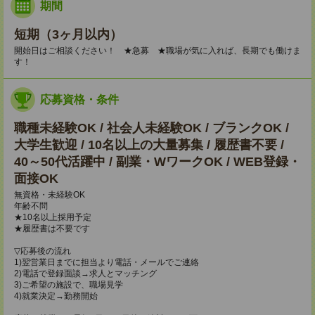
期間
短期（3ヶ月以内）
開始日はご相談ください！ ★急募 ★職場が気に入れば、長期でも働けま
す！
応募資格・条件
職種未経験OK / 社会人未経験OK / ブランクOK /
大学生歓迎 / 10名以上の大量募集 / 履歴書不要 /
40～50代活躍中 / 副業・WワークOK / WEB登録・
面接OK
無資格・未経験OK
年齢不問
★10名以上採用予定
★履歴書は不要です
▽応募後の流れ
1)翌営業日までに担当より電話・メールでご連絡
2)電話で登録面談→求人とマッチング
3)ご希望の施設で、職場見学
4)就業決定→勤務開始