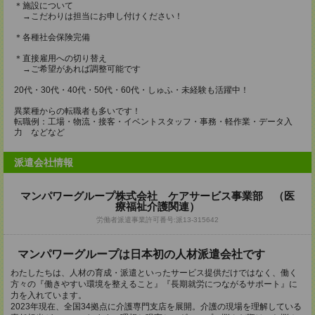
＊施設について
→こだわりは担当にお申し付けください！
＊各種社会保険完備
＊直接雇用への切り替え
→ご希望があれば調整可能です
20代・30代・40代・50代・60代・しゅふ・未経験も活躍中！
異業種からの転職者も多いです！
転職例：工場・物流・接客・イベントスタッフ・事務・軽作業・データ入
力 などなど
派遣会社情報
マンパワーグループ株式会社 ケアサービス事業部 （医
療福祉介護関連）
労働者派遣事業許可番号:派13-315642
マンパワーグループは日本初の人材派遣会社です
わたしたちは、人材の育成・派遣といったサービス提供だけではなく、働く
方々の『働きやすい環境を整えること』『長期就労につながるサポート』に
力を入れています。
2023年現在、全国34拠点に介護専門支店を展開。介護の現場を理解している