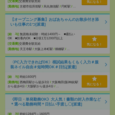
[交通費]
交通費全額支給
気になる！
[勤務地]
京都市役所前駅
/
烏丸御池駅
/
円町駅
/
…
【オープニング募集】おばあちゃんのお散歩付き添
いも仕事の1つ[派遣]
[給 与]
無資格未経験：時給1400円～ ■週払い
OK ■扶養内OK ■日収1万1200円以上
[交通費]
交通費全額支給
気になる！
[勤務地]
天王寺駅
/
大阪上本町駅
/
鶴橋駅
/
…
〈PC入力できればOK〉模試結果もくもく入力＃服
装ネイル自由＃短時間OK＃日払[派遣]
[給 与]
時給1600円
[勤務地]
西梅田駅から徒歩3分
/
大阪梅田(阪神線)駅
気になる！
から徒歩4分
/
大阪駅から徒歩4分
/
…
《即日・単発勤務OK》大人気！書類の封入作業など
＊選べる勤務時間＊日払い手渡し〇[派遣]
[給 与]
時給1284円～1605円