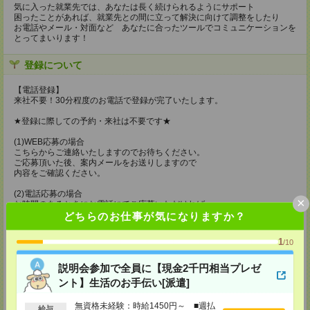
気に入った就業先では、あなたは長く続けられるようにサポート
困ったことがあれば、就業先との間に立って解決に向けて調整をしたり
お電話やメール・対面など あなたに合ったツールでコミュニケーションを
とってまいります！
登録について
【電話登録】
来社不要！30分程度のお電話で登録が完了いたします。
★登録に際しての予約・来社は不要です★
(1)WEB応募の場合
こちらからご連絡いたしますのでお待ちください。
ご応募頂いた後、案内メールをお送りしますので
内容をご確認ください。
(2)電話応募の場合
×
お時間のあるときにお電話にてご応募いただければ
その場で登録も可能です。
どちらのお仕事が気になりますか？
持ち物
1
/10
【電話登録】
弊社HPよりマイページ作成をお願いします
説明会参加で全員に【現金2千円相当プレゼ
電話での登録の際に、マイページ作成をいただいた旨をお伝えください。
ント】生活のお手伝い[派遣]
所要時間
無資格未経験：時給1450円～ ■週払
給与