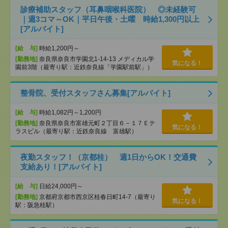
診療補助スタッフ（耳鼻咽喉科医院） ◎未経験可
｜週3コマ～OK｜平日午後・土曜 時給1,300円以上
[アルバイト]
[給 与]
時給1,200円～
[勤務地]
奈良県奈良市学園北1-14-13 メディカル学
気になる！
園前3階（最寄り駅：近鉄奈良線「学園駅前駅」）
整骨院、受付スタッフさん募集[アルバイト]
[給 与]
時給1,082円～1,200円
[勤務地]
奈良県奈良市富雄元町２丁目６－１７Ｅテ
気になる！
ラスビル（最寄り駅：近鉄奈良線 富雄駅）
夜勤スタッフ！（京都桂） 週1日からOK！交通費
支給あり！[アルバイト]
[給 与]
日給24,000円～
[勤務地]
京都府京都市西京区桂春日町14-7（最寄り
気になる！
駅：阪急桂駅）