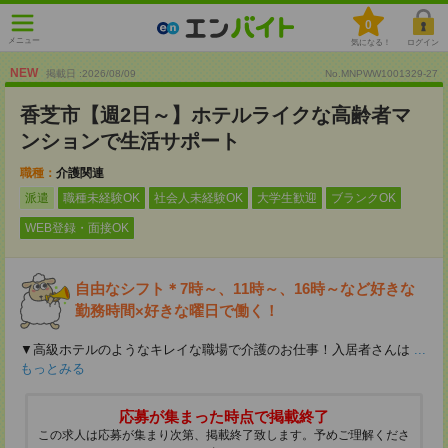
0
メニュー
気になる！
ログイン
NEW
掲載日 :2026
/
08
/
09
No.MNPWW1001329-27
香芝市【週2日～】ホテルライクな高齢者マ
ンションで生活サポート
職種：
介護関連
派遣
職種未経験OK
社会人未経験OK
大学生歓迎
ブランクOK
WEB登録・面接OK
自由なシフト＊7時～、11時～、16時～など好きな
勤務時間×好きな曜日で働く！
▼高級ホテルのようなキレイな職場で介護のお仕事！入居者さんは
...
もっとみる
応募が集まった時点で掲載終了
この求人は応募が集まり次第、掲載終了致します。予めご理解くださ