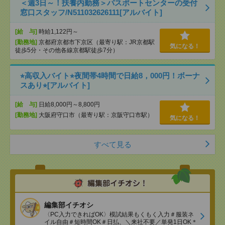
＜週3日～！扶養内勤務＞パスポートセンターの受付
窓口スタッフ/N511032626111[アルバイト]
[給 与]
時給1,122円～
[勤務地]
京都府京都市下京区（最寄り駅：JR京都駅
気になる！
徒歩5分・その他各線京都駅徒歩7分）
⭐︎高収入バイト⭐︎夜間帯4時間で日給8，000円！ボーナ
スあり⭐︎[アルバイト]
[給 与]
日給8,000円～8,800円
[勤務地]
大阪府守口市（最寄り駅：京阪守口市駅）
気になる！
すべて見る
編集部イチオシ
〈PC入力できればOK〉模試結果もくもく入力＃服装ネ
イル自由＃短時間OK＃日払、＼来社不要／単発1日OK＊