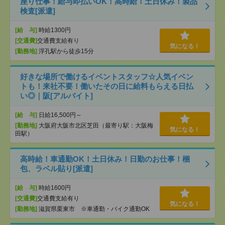
座り仕事！給与即払いOK！高時給！土日休み！製品
検査[派遣]
[給 与]
時給1300円
[交通費]
交通費支給有り
気になる！
[勤務地]
浮孔駅から徒歩15分
好きな場所で働けるイベントスタッフ☆人気イベン
トも！来社不要！働いたその日に給料もらえる日払
い◎｜阪[アルバイト]
[給 与]
日給16,500円～
[勤務地]
大阪府大阪市北区芝田（最寄り駅：大阪梅
気になる！
田駅）
高時給！車通勤OK！土日休み！日勤のお仕事！梱
包、ラベル貼り[派遣]
[給 与]
時給1600円
[交通費]
交通費支給有り
気になる！
[勤務地]
滋賀県栗東市 ※車通勤・バイク通勤OK