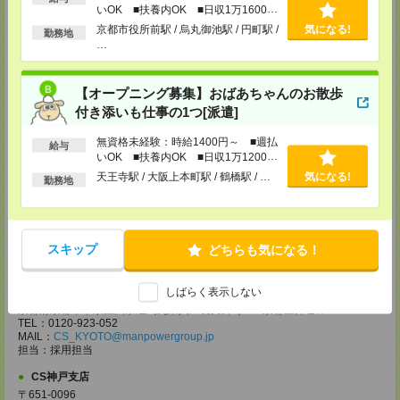
いOK ■扶養内OK ■日収1万1600円
【電話登録】30分程度
・経験やご希望などをインタビュー
以上
京都市役所前駅 / 烏丸御池駅 / 円町駅 /
気になる!
勤務地
・お仕事のご紹介など
…
登録場所
【オープニング募集】おばあちゃんのお散歩
CS大阪支店
付き添いも仕事の1つ[派遣]
大阪府大阪市北区堂島2-2-2 近鉄堂島ビル11ＦMAP
TEL：0120-923-052
MAIL：
CS_OSAKA@manpowergroup.jp
無資格未経験：時給1400円～ ■週払
給与
担当：採用担当
いOK ■扶養内OK ■日収1万1200円
以上
天王寺駅 / 大阪上本町駅 / 鶴橋駅 / …
気になる!
CS難波支店
勤務地
〒542-0076
大阪市中央区難波 2-2-3 御堂筋グランドビル 3F
TEL：0120-923-052
MAIL：
CS_NANBA@manpowergroup.jp
スキップ
どちらも気になる！
担当：採用担当
CS京都支店
しばらく表示しない
〒600-8008
京都府京都市下京区四条通烏丸東入ル長刀鉾町 8 京都三井ビル 6F
TEL：0120-923-052
MAIL：
CS_KYOTO@manpowergroup.jp
担当：採用担当
CS神戸支店
〒651-0096