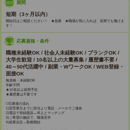
期間
短期（3ヶ月以内）
開始日はご相談ください！ ★急募 ★職場が気に入れば、長期でも働けま
す！
応募資格・条件
職種未経験OK / 社会人未経験OK / ブランクOK /
大学生歓迎 / 10名以上の大量募集 / 履歴書不要 /
40～50代活躍中 / 副業・WワークOK / WEB登録・
面接OK
無資格・未経験OK
年齢不問
★10名以上採用予定
★履歴書は不要です
▽応募後の流れ
1)翌営業日までに担当より電話・メールでご連絡
2)電話で登録面談→求人とマッチング
3)ご希望の施設で、職場見学
4)就業決定→勤務開始