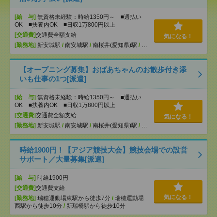
[給 与]
無資格未経験：時給1350円～ ■週払い
OK ■扶養内OK ■日収1万800円以上
[交通費]
交通費全額支給
気になる！
[勤務地]
新安城駅
/
南安城駅
/
南桜井(愛知県)駅
/
…
【オープニング募集】おばあちゃんのお散歩付き添
いも仕事の1つ[派遣]
[給 与]
無資格未経験：時給1350円～ ■週払い
OK ■扶養内OK ■日収1万800円以上
[交通費]
交通費全額支給
気になる！
[勤務地]
新安城駅
/
南安城駅
/
南桜井(愛知県)駅
/
…
時給1900円！【アジア競技大会】競技会場での設営
サポート／大量募集[派遣]
[給 与]
時給1900円
[交通費]
交通費支給
気になる！
[勤務地]
瑞穂運動場東駅から徒歩7分
/
瑞穂運動場
西駅から徒歩10分
/
新瑞橋駅から徒歩10分