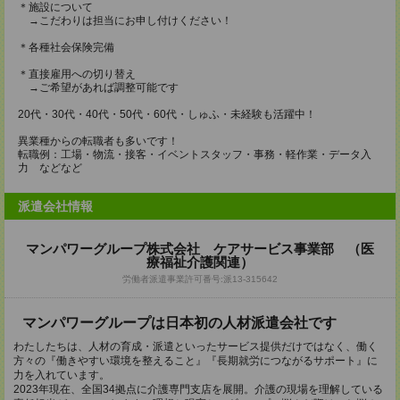
＊施設について
→こだわりは担当にお申し付けください！
＊各種社会保険完備
＊直接雇用への切り替え
→ご希望があれば調整可能です
20代・30代・40代・50代・60代・しゅふ・未経験も活躍中！
異業種からの転職者も多いです！
転職例：工場・物流・接客・イベントスタッフ・事務・軽作業・データ入
力 などなど
派遣会社情報
マンパワーグループ株式会社 ケアサービス事業部 （医
療福祉介護関連）
労働者派遣事業許可番号:派13-315642
マンパワーグループは日本初の人材派遣会社です
わたしたちは、人材の育成・派遣といったサービス提供だけではなく、働く
方々の『働きやすい環境を整えること』『長期就労につながるサポート』に
力を入れています。
2023年現在、全国34拠点に介護専門支店を展開。介護の現場を理解している