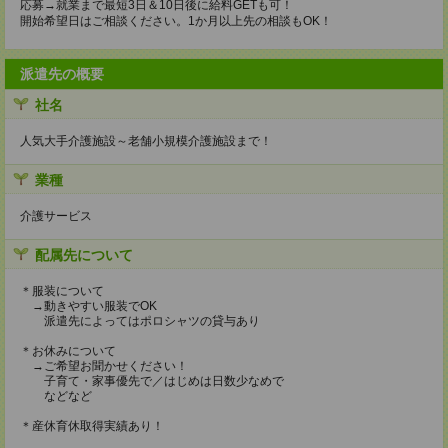
応募→就業まで最短3日＆10日後に給料GETも可！
開始希望日はご相談ください。1か月以上先の相談もOK！
派遣先の概要
社名
人気大手介護施設～老舗小規模介護施設まで！
業種
介護サービス
配属先について
＊服装について
→動きやすい服装でOK
派遣先によってはポロシャツの貸与あり
＊お休みについて
→ご希望お聞かせください！
子育て・家事優先で／はじめは日数少なめで
などなど
＊産休育休取得実績あり！