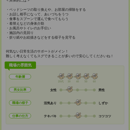
＜具体的には＞
・ベッドシーツの取り換えや、お部屋の掃除をする
・お話し相手になって、あいづちをうつ
・食事をスプーンで運んで食べてもらう
・着替えなどの身体介助
・お風呂やトイレのお手伝い
・施設内の見回り
・折り紙やお絵描きなどをする様子を見守る
何気ない日常生活のサポートがメイン！
難しく考えなくてもスグできることが多いので安心してくださいね！
職場の雰囲気
年齢層
20代
30
40
50
60
男女比率
女性
男性
職場の様子
活気あり
しずか
仕事の仕方
テキパキ
コツコツ