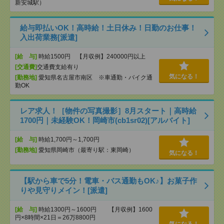
新安城駅）
給与即払いOK！高時給！土日休み！日勤のお仕事！
入出荷業務[派遣]
[給 与]
時給1500円 【月収例】240000円以上
[交通費]
交通費支給有り
気になる！
[勤務地]
愛知県名古屋市南区 ※車通勤・バイク通
勤OK
レア求人！［物件の写真撮影］8月スタート｜高時給
1700円｜未経験OK！岡崎市(cb1sr02)[アルバイト]
[給 与]
時給1,700円～1,700円
[勤務地]
愛知県岡崎市（最寄り駅：東岡崎）
気になる！
【駅から車で5分！電車・バス通勤もOK♪】お菓子作
りや見守りメイン！[派遣]
[給 与]
時給1300円～1600円 【月収例】1600
円×8時間×21日＝26万8800円