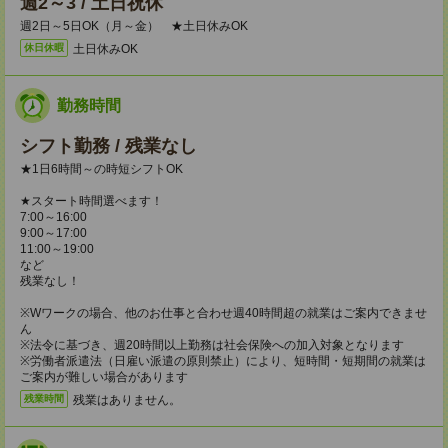
週2～3 / 土日祝休
週2日～5日OK（月～金） ★土日休みOK
土日休みOK
休日休暇
勤務時間
シフト勤務 / 残業なし
★1日6時間～の時短シフトOK
★スタート時間選べます！
7:00～16:00
9:00～17:00
11:00～19:00
など
残業なし！
※Wワークの場合、他のお仕事と合わせ週40時間超の就業はご案内できませ
ん
※法令に基づき、週20時間以上勤務は社会保険への加入対象となります
※労働者派遣法（日雇い派遣の原則禁止）により、短時間・短期間の就業は
ご案内が難しい場合があります
残業はありません。
残業時間