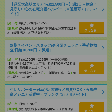
【緑区大高駅エリア/時給1,500円～】週1日～歓迎／
見守り中心の在宅介護ヘルパー（車通勤可）[アルバ
イト]
[給 与]
時給1,500円～1,650円
[勤務地]
愛知県名古屋市昭和区阿由知通三丁目23番
気になる！
地（最寄り駅：地下鉄御器所駅）
短期＊イベントスタッフ/身分証チェック・手荷物検
査/日給10,200円～[派遣]
[給 与]
時給1700円～2125円（一律交通費込）
【収入例】6.3万円以上可能 時給1700円×7.5時間
×5日間（勤務日数により異なる）
気になる！
[勤務地]
豊橋駅から車15分
/
二川駅から車14分
/
赤
岩口駅から車10分
生活サポーター✨障がい者施設／無資格OK・夜勤専
従／シニア活躍中・ブランク /Gi[アルバイト]
[給 与]
日給18,700円～
[勤務地]
愛知県安城市今本町石田57-2（最寄り駅：
気になる！