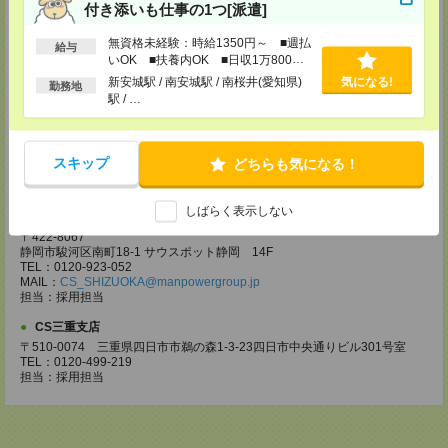
付き添いも仕事の1つ[派遣]
【電話登録】30分程度
・経験やご希望などをインタビュー
・お仕事のご紹介など
無資格未経験：時給1350円～ ■週払
給与
いOK ■扶養内OK ■日収1万800円
登録場所
以上
新安城駅 / 南安城駅 / 南桜井(愛知県)
気になる!
勤務地
駅 / …
CS名古屋支店
〒460-0008
名古屋市中区栄 2-3-1 名古屋広小路ビルヂング 5F
TEL：0120-503-713
スキップ
どちらも気になる！
MAIL：
CS_NAGOYA@manpowergroup.jp
担当：採用担当
しばらく表示しない
CS静岡支店
〒422-8067
静岡市駿河区南町18-1 サウスポット静岡 14F
TEL：0120-923-052
MAIL：
CS_SHIZUOKA@manpowergroup.jp
担当：採用担当
CS三重支店
〒510-0074 三重県四日市市鵜の森1-3-23四日市中央通りビル301号室
TEL：0120-499-219
担当：採用担当