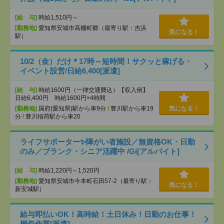
[給 与]
時給1,510円～
[勤務地]
愛知県安城市高棚町郷（最寄り駅：吉浜
気になる！
駅）
10/2（金）だけ＊17時～短時間！サクッと稼げる・
イベント設営/日給6,400[派遣]
[給 与]
時給1600円（一律交通費込）【収入例】
日給6,400円 時給1600円×4時間
[勤務地]
国府(愛知県)駅から車9分
/
豊川駅から車19
気になる！
分
/
豊川稲荷駅から車20
ライフサポーター✨障がい者施設／無資格OK・日勤
のみ／ブランク・シニア活躍中 /Gi[アルバイト]
[給 与]
時給1,220円～1,520円
[勤務地]
愛知県安城市今本町石田57-2（最寄り駅：
気になる！
新安城駅）
給与即払いOK！高時給！土日休み！日勤のお仕事！
梱包作業[派遣]