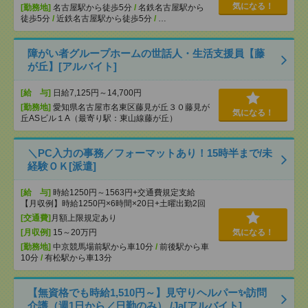
気になる！
[勤務地]
名古屋駅から徒歩5分
/
名鉄名古屋駅から
徒歩5分
/
近鉄名古屋駅から徒歩5分
/
…
障がい者グループホームの世話人・生活支援員【藤
が丘】[アルバイト]
[給 与]
日給7,125円～14,700円
[勤務地]
愛知県名古屋市名東区藤見が丘３０藤見が
気になる！
丘ASビル１A（最寄り駅：東山線藤が丘）
＼PC入力の事務／フォーマットあり！15時半まで/未
経験ＯＫ[派遣]
[給 与]
時給1250円～1563円+交通費規定支給
【月収例】時給1250円×6時間×20日+土曜出勤2回
[交通費]
月額上限規定あり
[月収例]
15～20万円
気になる！
[勤務地]
中京競馬場前駅から車10分
/
前後駅から車
10分
/
有松駅から車13分
【無資格でも時給1,510円～】見守りヘルパー✨訪問
介護（週1日から／日勤のみ） /Ja[アルバイト]