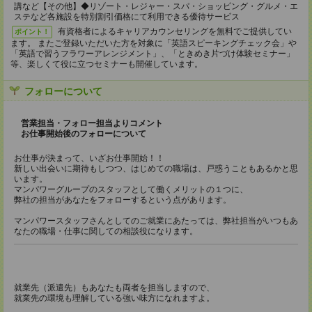
講など【その他】◆リゾート・レジャー・スパ・ショッピング・グルメ・エ
ステなど各施設を特別割引価格にて利用できる優待サービス
有資格者によるキャリアカウンセリングを無料でご提供してい
ポイント！
ます。 またご登録いただいた方を対象に「英語スピーキングチェック会」や
「英語で習うフラワーアレンジメント」、「ときめき片づけ体験セミナー」
等、楽しくて役に立つセミナーも開催しています。
フォローについて
営業担当・フォロー担当よりコメント
お仕事開始後のフォローについて
お仕事が決まって、いざお仕事開始！！
新しい出会いに期待もしつつ、はじめての職場は、戸惑うこともあるかと思
います。
マンパワーグループのスタッフとして働くメリットの１つに、
弊社の担当があなたをフォローするという点があります。
マンパワースタッフさんとしてのご就業にあたっては、弊社担当がいつもあ
なたの職場・仕事に関しての相談役になります。
就業先（派遣先）もあなたも両者を担当しますので、
就業先の環境も理解している強い味方になれますよ。