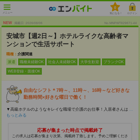
0
メニュー
気になる！
ログイン
NEW
掲載日 :2026
/
08
/
06
No.MNPWT829671-44
安城市【週2日～】ホテルライクな高齢者マ
ンションで生活サポート
職種：
介護関連
派遣
職種未経験OK
社会人未経験OK
大学生歓迎
ブランクOK
WEB登録・面接OK
自由なシフト＊7時～、11時～、16時～など好きな
勤務時間×好きな曜日で働く！
▼高級ホテルのようなキレイな職場で介護のお仕事！入居者さんは
...
もっとみる
応募が集まった時点で掲載終了
この求人は応募が集まり次第、掲載終了致します。予めご理解くださ