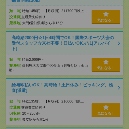
[給 与]
時給1450円 【月収例】211700円以上
[交通費]
交通費支給有り
気になる！
[勤務地]
大門(愛知県)駅から車16分
高時給2000円☆1日4時間でOK！国際スポーツ大会の
受付スタッフ☆来社不要！日払いOK♪/N1[アルバイ
ト]
[給 与]
時給2,000円～
[勤務地]
愛知県名古屋市中区金山（最寄り駅：金山
気になる！
駅）
給与即払いOK！高時給！土日休み！ピッキング、検
査[派遣]
[給 与]
時給1350円 【月収例】216000円以上
[交通費]
交通費支給有り
[月収例]
20～25万円
気になる！
[勤務地]
知立駅から車1分