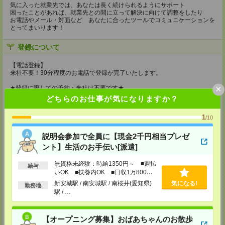
気に入った就業先では、あなたは長く続けられるようにサポート
困ったことがあれば、就業先との間に立って解決に向けて調整をしたり
お電話やメール・対面など あなたに合ったツールでコミュニケーションを
とってまいります！
登録について
【電話登録】
来社不要！30分程度のお電話で登録が完了いたします。
×
★登録に際しての予約・来社は不要です★
どちらのお仕事が気になりますか？
(1)WEB応募の場合
こちらからご連絡いたしますのでお待ちください。
1
/10
ご応募頂いた後、案内メールをお送りしますので
内容をご確認ください。
説明会参加で全員に【現金2千円相当プレゼ
(2)電話応募の場合
ント】生活のお手伝い[派遣]
お時間のあるときにお電話にてご応募いただければ
その場で登録も可能です。
無資格未経験：時給1350円～ ■週払
給与
持ち物
いOK ■扶養内OK ■日収1万800円
以上
新安城駅 / 南安城駅 / 南桜井(愛知県)
気になる!
勤務地
【電話登録】
駅 / …
弊社HPよりマイページ作成をお願いします
電話での登録の際に、マイページ作成をいただいた旨をお伝えください。
所要時間
【オープニング募集】おばあちゃんのお散歩