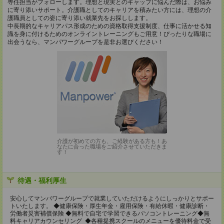
専任担当がフォローします。理想と現実とのギャップに悩んだ際は、お悩み
に寄り添いサポート。介護職としてのキャリアを積みたい方には、理想の介
護職員としての姿に寄り添い就業先をお探しします。
中長期的なキャリアパス形成のための資格取得支援制度、仕事に活かせる知
識を身に付けるためのオンライントレーニングもご用意！ぴったりな職場に
出会うなら、マンパワーグループを是非お選びください！
介護が初めての方も、ご経験がある方も！あ
なたに合った職場をご紹介させていただきま
す！
待遇・福利厚生
安心してマンパワーグループで就業していただけるようにしっかりとサポー
トいたします。 ◆健康保険・厚生年金・雇用保険・有給休暇・健康診断・
労働者災害補償保険 ◆無料で自宅で学習できるパソコントレーニング◆無
料キャリアカウンセリング ◆各種提携スクールのメニューを優待料金で受