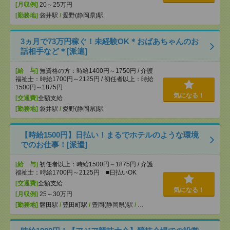
[月収例]
20～25万円
[勤務地]
袋井駅
/
愛野(静岡県)駅
3ヵ月で73万円稼ぐ！未経験OK＊おばあちゃんのお
話相手など＊[派遣]
[給 与]
無資格の方：時給1400円～1750円 / 介護
福祉士：時給1700円～2125円 / 初任者以上：時給
1500円～1875円
気になる！
[交通費]
全額支給
[勤務地]
袋井駅
/
愛野(静岡県)駅
【時給1500円】日払い！まるでホテルのような環境
でのお仕事！[派遣]
[給 与]
初任者以上：時給1500円～1875円 / 介護
福祉士：時給1700円～2125円 ■日払いOK
[交通費]
全額支給
気になる！
[月収例]
25～30万円
[勤務地]
磐田駅
/
豊田町駅
/
豊岡(静岡県)駅
/
…