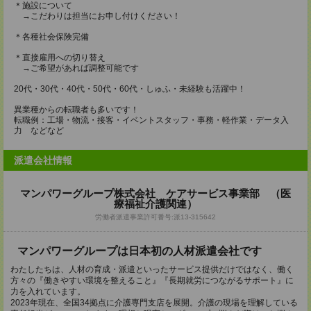
＊施設について
→こだわりは担当にお申し付けください！
＊各種社会保険完備
＊直接雇用への切り替え
→ご希望があれば調整可能です
20代・30代・40代・50代・60代・しゅふ・未経験も活躍中！
異業種からの転職者も多いです！
転職例：工場・物流・接客・イベントスタッフ・事務・軽作業・データ入
力 などなど
派遣会社情報
マンパワーグループ株式会社 ケアサービス事業部 （医
療福祉介護関連）
労働者派遣事業許可番号:派13-315642
マンパワーグループは日本初の人材派遣会社です
わたしたちは、人材の育成・派遣といったサービス提供だけではなく、働く
方々の『働きやすい環境を整えること』『長期就労につながるサポート』に
力を入れています。
2023年現在、全国34拠点に介護専門支店を展開。介護の現場を理解している