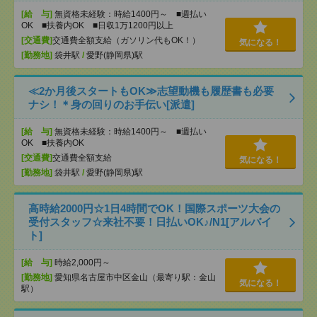
[給 与]
無資格未経験：時給1400円～ ■週払い
OK ■扶養内OK ■日収1万1200円以上
[交通費]
交通費全額支給（ガソリン代もOK！）
気になる！
[勤務地]
袋井駅
/
愛野(静岡県)駅
≪2か月後スタートもOK≫志望動機も履歴書も必要
ナシ！＊身の回りのお手伝い[派遣]
[給 与]
無資格未経験：時給1400円～ ■週払い
OK ■扶養内OK
[交通費]
交通費全額支給
気になる！
[勤務地]
袋井駅
/
愛野(静岡県)駅
高時給2000円☆1日4時間でOK！国際スポーツ大会の
受付スタッフ☆来社不要！日払いOK♪/N1[アルバイ
ト]
[給 与]
時給2,000円～
[勤務地]
愛知県名古屋市中区金山（最寄り駅：金山
気になる！
駅）