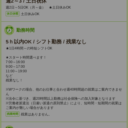
週2～3 / 土日祝休
週2日～5日OK（月～金） ★土日休みOK
土日休みOK
休日休暇
勤務時間
5ｈ以内OK / シフト勤務 / 残業なし
★1日4時間～の時短シフトOK
★スタート時間選べます！
7:00～16:00
9:00～17:00
11:00～19:00
など
残業なし！
※Wワークの場合、他のお仕事と合わせ週40時間超の就業はご案内できませ
ん
※法令に基づき、週20時間以上勤務は社会保険への加入対象となります
※労働者派遣法（日雇い派遣の原則禁止）により、短時間・短期間の就業は
ご案内が難しい場合があります
残業はありません。
残業時間