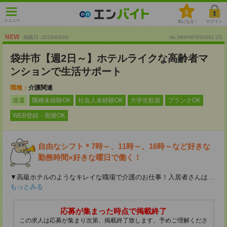
0
メニュー
気になる！
ログイン
NEW
掲載日 :2026
/
08
/
06
No.MNPWT856962-25
袋井市【週2日～】ホテルライクな高齢者マ
ンションで生活サポート
職種：
介護関連
派遣
職種未経験OK
社会人未経験OK
大学生歓迎
ブランクOK
WEB登録・面接OK
自由なシフト＊7時～、11時～、16時～など好きな
勤務時間×好きな曜日で働く！
▼高級ホテルのようなキレイな職場で介護のお仕事！入居者さんは
...
もっとみる
応募が集まった時点で掲載終了
この求人は応募が集まり次第、掲載終了致します。予めご理解くださ