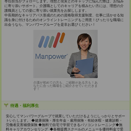
専任担当がフォローします。理想と現実とのギャップに悩んだ際は、お悩み
に寄り添いサポート。介護職としてのキャリアを積みたい方には、理想の介
護職員としての姿に寄り添い就業先をお探しします。
中長期的なキャリアパス形成のための資格取得支援制度、仕事に活かせる知
識を身に付けるためのオンライントレーニングもご用意！ぴったりな職場に
出会うなら、マンパワーグループを是非お選びください！
介護が初めての方も、ご経験がある方も！あ
なたに合った職場をご紹介させていただきま
す！
待遇・福利厚生
安心してマンパワーグループで就業していただけるようにしっかりとサポー
トいたします。 ◆健康保険・厚生年金・雇用保険・有給休暇・健康診断・
労働者災害補償保険 ◆無料で自宅で学習できるパソコントレーニング◆無
料キャリアカウンセリング ◆各種提携スクールのメニューを優待料金で受