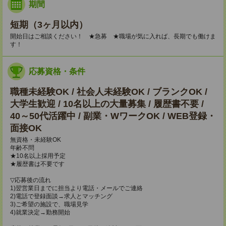
期間
短期（3ヶ月以内）
開始日はご相談ください！ ★急募 ★職場が気に入れば、長期でも働けま
す！
応募資格・条件
職種未経験OK / 社会人未経験OK / ブランクOK /
大学生歓迎 / 10名以上の大量募集 / 履歴書不要 /
40～50代活躍中 / 副業・WワークOK / WEB登録・
面接OK
無資格・未経験OK
年齢不問
★10名以上採用予定
★履歴書は不要です
▽応募後の流れ
1)翌営業日までに担当より電話・メールでご連絡
2)電話で登録面談→求人とマッチング
3)ご希望の施設で、職場見学
4)就業決定→勤務開始