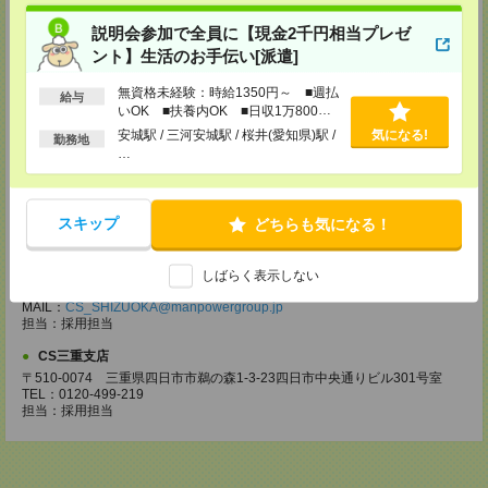
【電話登録】30分程度
・経験やご希望などをインタビュー
説明会参加で全員に【現金2千円相当プレゼ
・お仕事のご紹介など
ント】生活のお手伝い[派遣]
登録場所
無資格未経験：時給1350円～ ■週払
給与
いOK ■扶養内OK ■日収1万800円
CS名古屋支店
以上
安城駅 / 三河安城駅 / 桜井(愛知県)駅 /
気になる!
〒460-0008
勤務地
…
名古屋市中区栄 2-3-1 名古屋広小路ビルヂング 5F
TEL：0120-503-713
MAIL：
CS_NAGOYA@manpowergroup.jp
担当：採用担当
スキップ
どちらも気になる！
CS静岡支店
〒422-8067
静岡市駿河区南町18-1 サウスポット静岡 14F
しばらく表示しない
TEL：0120-923-052
MAIL：
CS_SHIZUOKA@manpowergroup.jp
担当：採用担当
CS三重支店
〒510-0074 三重県四日市市鵜の森1-3-23四日市中央通りビル301号室
TEL：0120-499-219
担当：採用担当