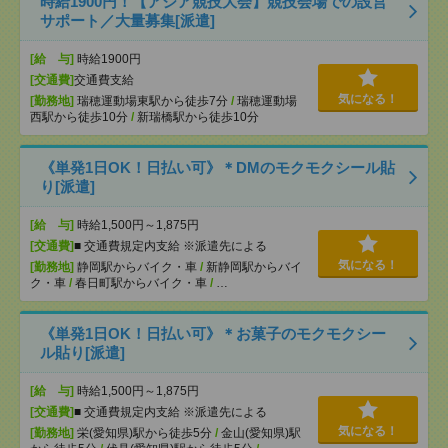
時給1900円！【アジア競技大会】競技会場での設営
サポート／大量募集[派遣]
[給 与]
時給1900円
[交通費]
交通費支給
気になる！
[勤務地]
瑞穂運動場東駅から徒歩7分
/
瑞穂運動場
西駅から徒歩10分
/
新瑞橋駅から徒歩10分
《単発1日OK！日払い可》＊DMのモクモクシール貼
り[派遣]
[給 与]
時給1,500円～1,875円
[交通費]
■ 交通費規定内支給 ※派遣先による
気になる！
[勤務地]
静岡駅からバイク・車
/
新静岡駅からバイ
ク・車
/
春日町駅からバイク・車
/
…
《単発1日OK！日払い可》＊お菓子のモクモクシー
ル貼り[派遣]
[給 与]
時給1,500円～1,875円
[交通費]
■ 交通費規定内支給 ※派遣先による
気になる！
[勤務地]
栄(愛知県)駅から徒歩5分
/
金山(愛知県)駅