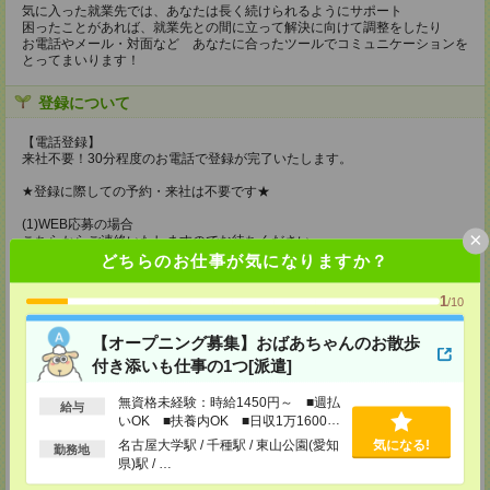
気に入った就業先では、あなたは長く続けられるようにサポート
困ったことがあれば、就業先との間に立って解決に向けて調整をしたり
お電話やメール・対面など あなたに合ったツールでコミュニケーションを
とってまいります！
登録について
【電話登録】
来社不要！30分程度のお電話で登録が完了いたします。
★登録に際しての予約・来社は不要です★
(1)WEB応募の場合
×
こちらからご連絡いたしますのでお待ちください。
ご応募頂いた後、案内メールをお送りしますので
どちらのお仕事が気になりますか？
内容をご確認ください。
1
/10
(2)電話応募の場合
お時間のあるときにお電話にてご応募いただければ
その場で登録も可能です。
【オープニング募集】おばあちゃんのお散歩
付き添いも仕事の1つ[派遣]
持ち物
無資格未経験：時給1450円～ ■週払
【電話登録】
給与
いOK ■扶養内OK ■日収1万1600円
弊社HPよりマイページ作成をお願いします
電話での登録の際に、マイページ作成をいただいた旨をお伝えください。
以上
名古屋大学駅 / 千種駅 / 東山公園(愛知
気になる!
勤務地
県)駅 / …
所要時間