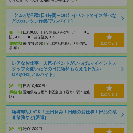
から徒歩5分
/
伏見(愛知県)駅から徒歩5分
/
…
《4.50代活躍1日4時間～OK》イベントでイス並べな
どのカンタン作業[アルバイト]
[給 与]
日給9600円（交通費込みor無し） ■日
払いOK！ ■日給保証あり！
[勤務地]
栄(愛知県)駅
/
金山(愛知県)駅
/
伏見(愛知
気になる！
県)駅
/
…
レアなお仕事・人気イベントがいっぱい♪イベントス
タッフ☆働いたその日に給料もらえる日払い
OK◎/N1[アルバイト]
[給 与]
日給10,400円～
[勤務地]
愛知県名古屋市中区金山（最寄り駅：金山
気になる！
駅）
給与即払いOK！土日休み！日勤のお仕事！部品の検
査業務など[派遣]
[給 与]
時給1200円