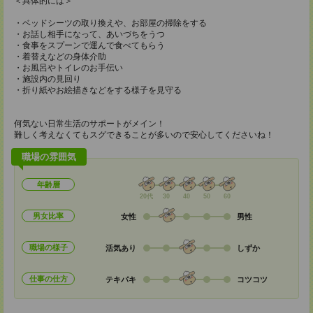
＜具体的には＞
・ベッドシーツの取り換えや、お部屋の掃除をする
・お話し相手になって、あいづちをうつ
・食事をスプーンで運んで食べてもらう
・着替えなどの身体介助
・お風呂やトイレのお手伝い
・施設内の見回り
・折り紙やお絵描きなどをする様子を見守る
何気ない日常生活のサポートがメイン！
難しく考えなくてもスグできることが多いので安心してくださいね！
職場の雰囲気
年齢層
20代
30
40
50
60
男女比率
女性
男性
職場の様子
活気あり
しずか
仕事の仕方
テキパキ
コツコツ