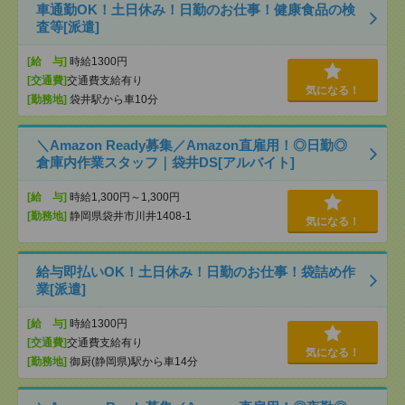
車通勤OK！土日休み！日勤のお仕事！健康食品の検
査等[派遣]
[給 与]
時給1300円
[交通費]
交通費支給有り
気になる！
[勤務地]
袋井駅から車10分
＼Amazon Ready募集／Amazon直雇用！◎日勤◎
倉庫内作業スタッフ｜袋井DS[アルバイト]
[給 与]
時給1,300円～1,300円
[勤務地]
静岡県袋井市川井1408-1
気になる！
給与即払いOK！土日休み！日勤のお仕事！袋詰め作
業[派遣]
[給 与]
時給1300円
[交通費]
交通費支給有り
気になる！
[勤務地]
御厨(静岡県)駅から車14分