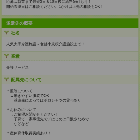
応募→就業まで最短3日＆10日後に給料GETも可！
開始希望日はご相談ください。1か月以上先の相談もOK！
派遣先の概要
社名
人気大手介護施設～老舗小規模介護施設まで！
業種
介護サービス
配属先について
＊服装について
→動きやすい服装でOK
派遣先によってはポロシャツの貸与あり
＊お休みについて
→ご希望お聞かせください！
子育て・家事優先で／はじめは日数少なめで
などなど
＊産休育休取得実績あり！