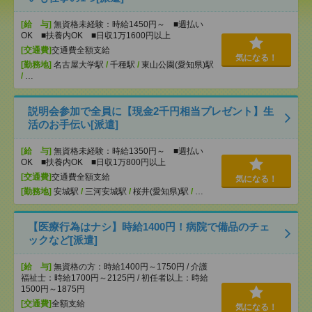
[給 与]
無資格未経験：時給1450円～ ■週払い
OK ■扶養内OK ■日収1万1600円以上
[交通費]
交通費全額支給
気になる！
[勤務地]
名古屋大学駅
/
千種駅
/
東山公園(愛知県)駅
/
…
説明会参加で全員に【現金2千円相当プレゼント】生
活のお手伝い[派遣]
[給 与]
無資格未経験：時給1350円～ ■週払い
OK ■扶養内OK ■日収1万800円以上
[交通費]
交通費全額支給
気になる！
[勤務地]
安城駅
/
三河安城駅
/
桜井(愛知県)駅
/
…
【医療行為はナシ】時給1400円！病院で備品のチェ
ックなど[派遣]
[給 与]
無資格の方：時給1400円～1750円 / 介護
福祉士：時給1700円～2125円 / 初任者以上：時給
1500円～1875円
[交通費]
全額支給
気になる！