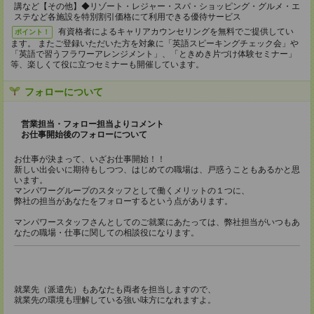
講など【その他】◆リゾート・レジャー・スパ・ショッピング・グルメ・エ
ステなど各施設を特別割引価格にて利用できる優待サービス
有資格者によるキャリアカウンセリングを無料でご提供してい
ポイント！
ます。 またご登録いただいた方を対象に「英語スピーキングチェック会」や
「英語で習うフラワーアレンジメント」、「ときめき片づけ体験セミナー」
等、楽しくて役に立つセミナーも開催しています。
フォローについて
営業担当・フォロー担当よりコメント
お仕事開始後のフォローについて
お仕事が決まって、いざお仕事開始！！
新しい出会いに期待もしつつ、はじめての職場は、戸惑うこともあるかと思
います。
マンパワーグループのスタッフとして働くメリットの１つに、
弊社の担当があなたをフォローするという点があります。
マンパワースタッフさんとしてのご就業にあたっては、弊社担当がいつもあ
なたの職場・仕事に関しての相談役になります。
就業先（派遣先）もあなたも両者を担当しますので、
就業先の環境も理解している強い味方になれますよ。