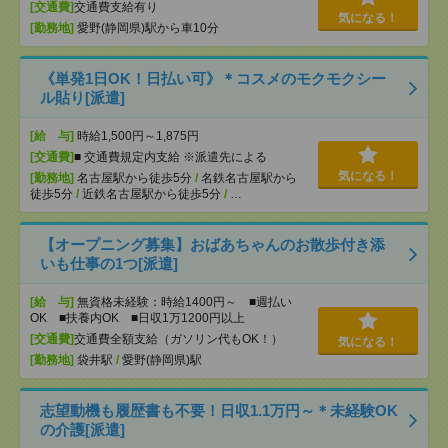
[交通費]
交通費支給有り
気になる！
[勤務地]
愛野(静岡県)駅から車10分
《単発1日OK！日払い可》＊コスメのモクモクシー
ル貼り[派遣]
[給 与]
時給1,500円～1,875円
[交通費]
■ 交通費規定内支給 ※派遣先による
気になる！
[勤務地]
名古屋駅から徒歩5分
/
名鉄名古屋駅から
徒歩5分
/
近鉄名古屋駅から徒歩5分
/
…
【オープニング募集】おばあちゃんのお散歩付き添
いも仕事の1つ[派遣]
[給 与]
無資格未経験：時給1400円～ ■週払い
OK ■扶養内OK ■日収1万1200円以上
[交通費]
交通費全額支給（ガソリン代もOK！）
気になる！
[勤務地]
袋井駅
/
愛野(静岡県)駅
志望動機も履歴書も不要！日収1.1万円～＊未経験OK
の介護[派遣]