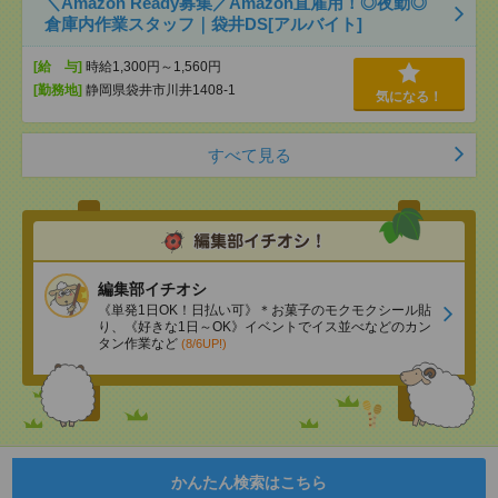
＼Amazon Ready募集／Amazon直雇用！◎夜勤◎
倉庫内作業スタッフ｜袋井DS[アルバイト]
[給 与]
時給1,300円～1,560円
[勤務地]
静岡県袋井市川井1408-1
気になる！
すべて見る
編集部イチオシ
《単発1日OK！日払い可》＊お菓子のモクモクシール貼
り、《好きな1日～OK》イベントでイス並べなどのカン
タン作業など
(8/6UP!)
かんたん検索はこちら