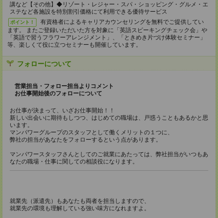
講など【その他】◆リゾート・レジャー・スパ・ショッピング・グルメ・エ
ステなど各施設を特別割引価格にて利用できる優待サービス
有資格者によるキャリアカウンセリングを無料でご提供してい
ポイント！
ます。 またご登録いただいた方を対象に「英語スピーキングチェック会」や
「英語で習うフラワーアレンジメント」、「ときめき片づけ体験セミナー」
等、楽しくて役に立つセミナーも開催しています。
フォローについて
営業担当・フォロー担当よりコメント
お仕事開始後のフォローについて
お仕事が決まって、いざお仕事開始！！
新しい出会いに期待もしつつ、はじめての職場は、戸惑うこともあるかと思
います。
マンパワーグループのスタッフとして働くメリットの１つに、
弊社の担当があなたをフォローするという点があります。
マンパワースタッフさんとしてのご就業にあたっては、弊社担当がいつもあ
なたの職場・仕事に関しての相談役になります。
就業先（派遣先）もあなたも両者を担当しますので、
就業先の環境も理解している強い味方になれますよ。