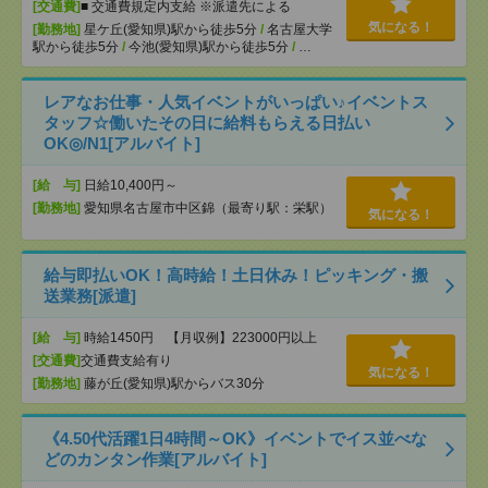
[交通費]
■ 交通費規定内支給 ※派遣先による
気になる！
[勤務地]
星ケ丘(愛知県)駅から徒歩5分
/
名古屋大学
駅から徒歩5分
/
今池(愛知県)駅から徒歩5分
/
…
レアなお仕事・人気イベントがいっぱい♪イベントス
タッフ☆働いたその日に給料もらえる日払い
OK◎/N1[アルバイト]
[給 与]
日給10,400円～
[勤務地]
愛知県名古屋市中区錦（最寄り駅：栄駅）
気になる！
給与即払いOK！高時給！土日休み！ピッキング・搬
送業務[派遣]
[給 与]
時給1450円 【月収例】223000円以上
[交通費]
交通費支給有り
気になる！
[勤務地]
藤が丘(愛知県)駅からバス30分
《4.50代活躍1日4時間～OK》イベントでイス並べな
どのカンタン作業[アルバイト]