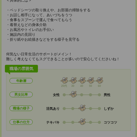
＜具体的には＞
・ベッドシーツの取り換えや、お部屋の掃除をする
・お話し相手になって、あいづちをうつ
・食事をスプーンで運んで食べてもらう
・着替えなどの身体介助
・お風呂やトイレのお手伝い
・施設内の見回り
・折り紙やお絵描きなどをする様子を見守る
何気ない日常生活のサポートがメイン！
難しく考えなくてもスグできることが多いので安心してくださいね！
職場の雰囲気
年齢層
20代
30
40
50
60
男女比率
女性
男性
職場の様子
活気あり
しずか
仕事の仕方
テキパキ
コツコツ