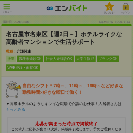
0
メニュー
気になる！
ログイン
掲載日 :2026
/
08
/
01
No.MNPWT829671-14
名古屋市名東区【週2日～】ホテルライクな
高齢者マンションで生活サポート
職種：
介護関連
派遣
職種未経験OK
社会人未経験OK
大学生歓迎
ブランクOK
WEB登録・面接OK
自由なシフト＊7時～、11時～、16時～など好きな
勤務時間×好きな曜日で働く！
▼高級ホテルのようなキレイな職場で介護のお仕事！入居者さんは
...
もっとみる
応募が集まった時点で掲載終了
この求人は応募が集まり次第、掲載終了致します。予めご理解くださ