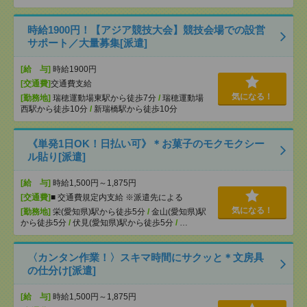
時給1900円！【アジア競技大会】競技会場での設営
サポート／大量募集[派遣]
[給 与]
時給1900円
[交通費]
交通費支給
気になる！
[勤務地]
瑞穂運動場東駅から徒歩7分
/
瑞穂運動場
西駅から徒歩10分
/
新瑞橋駅から徒歩10分
《単発1日OK！日払い可》＊お菓子のモクモクシー
ル貼り[派遣]
[給 与]
時給1,500円～1,875円
[交通費]
■ 交通費規定内支給 ※派遣先による
気になる！
[勤務地]
栄(愛知県)駅から徒歩5分
/
金山(愛知県)駅
から徒歩5分
/
伏見(愛知県)駅から徒歩5分
/
…
〈カンタン作業！〉スキマ時間にサクッと＊文房具
の仕分け[派遣]
[給 与]
時給1,500円～1,875円