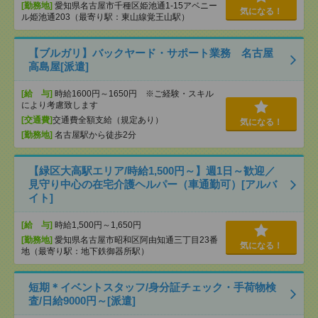
[勤務地]
愛知県名古屋市千種区姫池通1-15アベニー
気になる！
ル姫池通203（最寄り駅：東山線覚王山駅）
【ブルガリ】バックヤード・サポート業務 名古屋
高島屋[派遣]
[給 与]
時給1600円～1650円 ※ご経験・スキル
により考慮致します
[交通費]
交通費全額支給（規定あり）
気になる！
[勤務地]
名古屋駅から徒歩2分
【緑区大高駅エリア/時給1,500円～】週1日～歓迎／
見守り中心の在宅介護ヘルパー（車通勤可）[アルバ
イト]
[給 与]
時給1,500円～1,650円
[勤務地]
愛知県名古屋市昭和区阿由知通三丁目23番
気になる！
地（最寄り駅：地下鉄御器所駅）
短期＊イベントスタッフ/身分証チェック・手荷物検
査/日給9000円～[派遣]