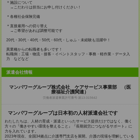
＊施設について
→こだわりは担当にお申し付けください！
＊各種社会保険完備
＊直接雇用への切り替え
→ご希望があれば調整可能です
20代・30代・40代・50代・60代・しゅふ・未経験も活躍中！
異業種からの転職者も多いです！
転職例：工場・物流・接客・イベントスタッフ・事務・軽作業・データ入
力 などなど
派遣会社情報
マンパワーグループ株式会社 ケアサービス事業部 （医
療福祉介護関連）
労働者派遣事業許可番号:派13-315642
マンパワーグループは日本初の人材派遣会社です
わたしたちは、人材の育成・派遣といったサービス提供だけではなく、働く
方々の『働きやすい環境を整えること』『長期就労につながるサポート』に
力を入れています。
2023年現在、全国34拠点に介護専門支店を展開。介護の現場を理解している