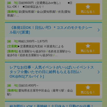
[給 与]
日給9600円（交通費込みor無し） ■日
払いOK！ ■日給保証あり！
[勤務地]
栄(愛知県)駅
/
金山(愛知県)駅
/
伏見(愛知
気になる！
県)駅
/
…
《単発1日OK！日払い可》＊コスメのモクモクシー
ル貼り[派遣]
[給 与]
時給1,500円～1,875円
[交通費]
■ 交通費規定内支給 ※派遣先による
気になる！
[勤務地]
名古屋駅から徒歩5分
/
名鉄名古屋駅から
徒歩5分
/
近鉄名古屋駅から徒歩5分
/
…
レアなお仕事・人気イベントがいっぱい♪イベントス
タッフ☆働いたその日に給料もらえる日払い
OK◎/N1[アルバイト]
[給 与]
日給10,400円～
[勤務地]
愛知県名古屋市中区金山（最寄り駅：金山
気になる！
駅）
給与即払いOK！高時給！土日休み！日勤のお仕事！