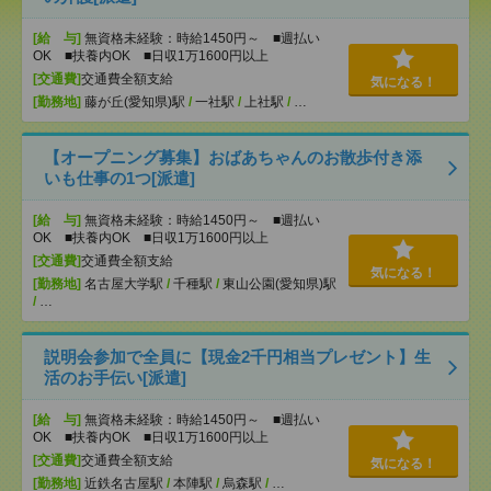
[給 与]
無資格未経験：時給1450円～ ■週払い
OK ■扶養内OK ■日収1万1600円以上
[交通費]
交通費全額支給
気になる！
[勤務地]
藤が丘(愛知県)駅
/
一社駅
/
上社駅
/
…
【オープニング募集】おばあちゃんのお散歩付き添
いも仕事の1つ[派遣]
[給 与]
無資格未経験：時給1450円～ ■週払い
OK ■扶養内OK ■日収1万1600円以上
[交通費]
交通費全額支給
気になる！
[勤務地]
名古屋大学駅
/
千種駅
/
東山公園(愛知県)駅
/
…
説明会参加で全員に【現金2千円相当プレゼント】生
活のお手伝い[派遣]
[給 与]
無資格未経験：時給1450円～ ■週払い
OK ■扶養内OK ■日収1万1600円以上
[交通費]
交通費全額支給
気になる！
[勤務地]
近鉄名古屋駅
/
本陣駅
/
烏森駅
/
…