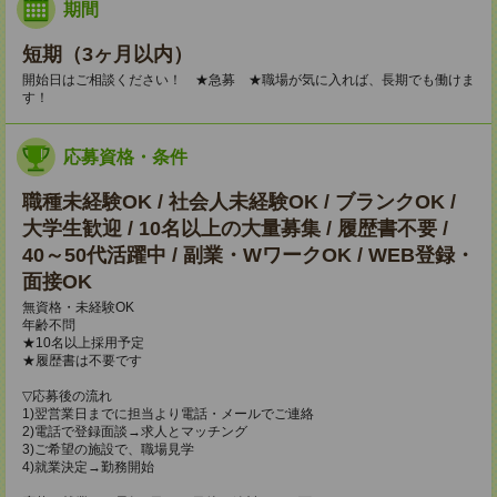
期間
短期（3ヶ月以内）
開始日はご相談ください！ ★急募 ★職場が気に入れば、長期でも働けま
す！
応募資格・条件
職種未経験OK / 社会人未経験OK / ブランクOK /
大学生歓迎 / 10名以上の大量募集 / 履歴書不要 /
40～50代活躍中 / 副業・WワークOK / WEB登録・
面接OK
無資格・未経験OK
年齢不問
★10名以上採用予定
★履歴書は不要です
▽応募後の流れ
1)翌営業日までに担当より電話・メールでご連絡
2)電話で登録面談→求人とマッチング
3)ご希望の施設で、職場見学
4)就業決定→勤務開始