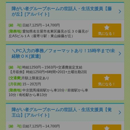
障がい者グループホームの世話人・生活支援員【藤
が丘】[アルバイト]
[給 与]
日給7,125円～14,700円
[勤務地]
愛知県名古屋市名東区藤見が丘３０藤見が
気になる！
丘ASビル１A（最寄り駅：東山線藤が丘）
＼PC入力の事務／フォーマットあり！15時半まで/未
経験ＯＫ[派遣]
[給 与]
時給1250円～1563円+交通費規定支給
【月収例】時給1250円×6時間×20日+土曜出勤2回
[交通費]
月額上限規定あり
[月収例]
15～20万円
気になる！
[勤務地]
中京競馬場前駅から車10分
/
前後駅から車
10分
/
有松駅から車13分
障がい者グループホームの世話人・生活支援員【覚
王山】[アルバイト]
[給 与]
日給7,125円～14,700円