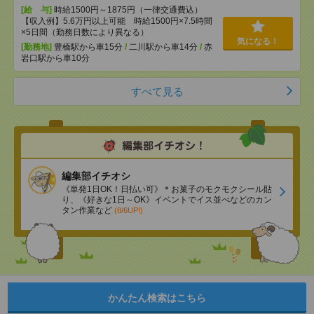
[給 与]
時給1500円～1875円（一律交通費込）
【収入例】5.6万円以上可能 時給1500円×7.5時間
×5日間（勤務日数により異なる）
気になる！
[勤務地]
豊橋駅から車15分
/
二川駅から車14分
/
赤
岩口駅から車10分
すべて見る
編集部イチオシ
《単発1日OK！日払い可》＊お菓子のモクモクシール貼
り、《好きな1日～OK》イベントでイス並べなどのカン
タン作業など
(8/6UP!)
かんたん検索はこちら