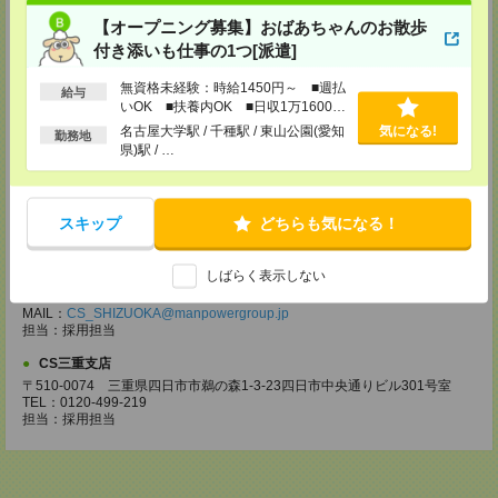
【電話登録】30分程度
【オープニング募集】おばあちゃんのお散歩
・経験やご希望などをインタビュー
・お仕事のご紹介など
付き添いも仕事の1つ[派遣]
登録場所
無資格未経験：時給1450円～ ■週払
給与
いOK ■扶養内OK ■日収1万1600円
CS名古屋支店
以上
名古屋大学駅 / 千種駅 / 東山公園(愛知
気になる!
勤務地
〒460-0008
県)駅 / …
名古屋市中区栄 2-3-1 名古屋広小路ビルヂング 5F
TEL：0120-503-713
MAIL：
CS_NAGOYA@manpowergroup.jp
担当：採用担当
スキップ
どちらも気になる！
CS静岡支店
〒422-8067
しばらく表示しない
静岡市駿河区南町18-1 サウスポット静岡 14F
TEL：0120-923-052
MAIL：
CS_SHIZUOKA@manpowergroup.jp
担当：採用担当
CS三重支店
〒510-0074 三重県四日市市鵜の森1-3-23四日市中央通りビル301号室
TEL：0120-499-219
担当：採用担当