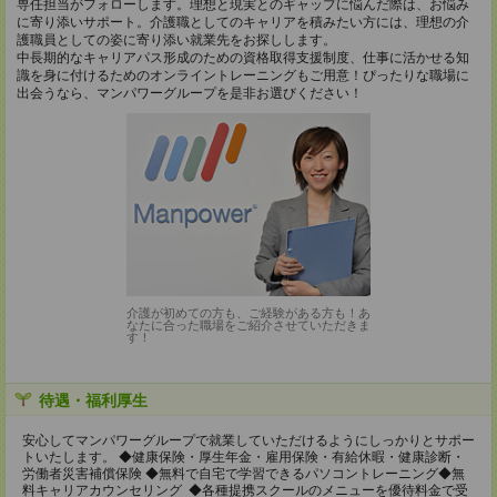
専任担当がフォローします。理想と現実とのギャップに悩んだ際は、お悩み
に寄り添いサポート。介護職としてのキャリアを積みたい方には、理想の介
護職員としての姿に寄り添い就業先をお探しします。
中長期的なキャリアパス形成のための資格取得支援制度、仕事に活かせる知
識を身に付けるためのオンライントレーニングもご用意！ぴったりな職場に
出会うなら、マンパワーグループを是非お選びください！
介護が初めての方も、ご経験がある方も！あ
なたに合った職場をご紹介させていただきま
す！
待遇・福利厚生
安心してマンパワーグループで就業していただけるようにしっかりとサポー
トいたします。 ◆健康保険・厚生年金・雇用保険・有給休暇・健康診断・
労働者災害補償保険 ◆無料で自宅で学習できるパソコントレーニング◆無
料キャリアカウンセリング ◆各種提携スクールのメニューを優待料金で受