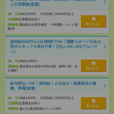
入出荷業務[派遣]
[給 与]
時給1500円 【月収例】240000円以上
[交通費]
交通費支給有り
気になる！
[勤務地]
愛知県名古屋市南区 ※車通勤・バイク通
勤OK
高時給2000円☆1日4時間でOK！国際スポーツ大会の
受付スタッフ☆来社不要！日払いOK♪/N1[アルバイ
ト]
[給 与]
時給2,000円～
[勤務地]
愛知県名古屋市中村区名駅（最寄り駅：名
気になる！
古屋駅）
給与即払いOK！高時給！土日休み！医療器具の運
搬、準備[派遣]
[給 与]
時給1450円 【月収例】232000円以上
[交通費]
交通費支給有り
気になる！
[勤務地]
藤が丘(愛知県)駅からバス30分