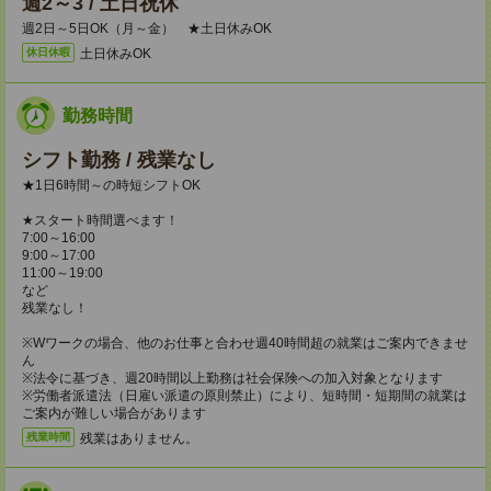
週2～3 / 土日祝休
週2日～5日OK（月～金） ★土日休みOK
土日休みOK
休日休暇
勤務時間
シフト勤務 / 残業なし
★1日6時間～の時短シフトOK
★スタート時間選べます！
7:00～16:00
9:00～17:00
11:00～19:00
など
残業なし！
※Wワークの場合、他のお仕事と合わせ週40時間超の就業はご案内できませ
ん
※法令に基づき、週20時間以上勤務は社会保険への加入対象となります
※労働者派遣法（日雇い派遣の原則禁止）により、短時間・短期間の就業は
ご案内が難しい場合があります
残業はありません。
残業時間