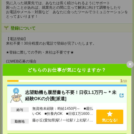
気に入った就業先では、あなたは長く続けられるようにサポート
困ったことがあれば、就業先との間に立って解決に向けて調整をしたり
お電話やメール・対面など あなたに合ったツールでコミュニケーションを
とってまいります！
登録について
【電話登録】
来社不要！30分程度のお電話で登録が完了いたします。
★登録に際しての予約・来社は不要です★
(1)WEB応募の場合
×
こちらからご連絡いたしますのでお待ちください。
どちらのお仕事が気になりますか？
ご応募頂いた後、案内メールをお送りしますので
内容をご確認ください。
1
/10
(2)電話応募の場合
お時間のあるときにお電話にてご応募いただければ
志望動機も履歴書も不要！日収1.1万円～＊未
その場で登録も可能です。
経験OKの介護[派遣]
持ち物
無資格未経験：時給1450円～ ■週払
給与
【電話登録】
いOK ■扶養内OK ■日収1万1600円
弊社HPよりマイページ作成をお願いします
以上
電話での登録の際に、マイページ作成をいただいた旨をお伝えください。
藤が丘(愛知県)駅 / 一社駅 / 上社駅 / …
気になる!
勤務地
所要時間