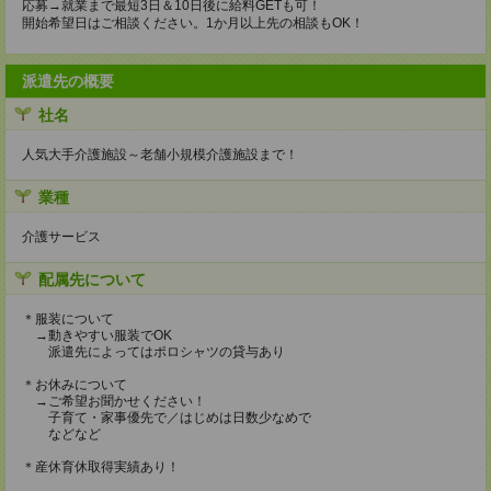
応募→就業まで最短3日＆10日後に給料GETも可！
開始希望日はご相談ください。1か月以上先の相談もOK！
派遣先の概要
社名
人気大手介護施設～老舗小規模介護施設まで！
業種
介護サービス
配属先について
＊服装について
→動きやすい服装でOK
派遣先によってはポロシャツの貸与あり
＊お休みについて
→ご希望お聞かせください！
子育て・家事優先で／はじめは日数少なめで
などなど
＊産休育休取得実績あり！