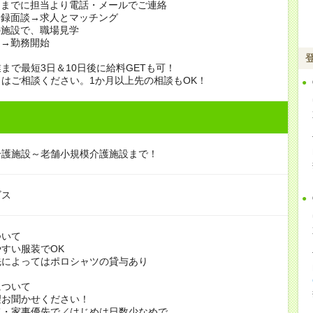
日までに担当より電話・メールでご連絡
登録面談→求人とマッチング
の施設で、職場見学
定→勤務開始
まで最短3日＆10日後に給料GETも可！
はご相談ください。1か月以上先の相談もOK！
介護施設～老舗小規模介護施設まで！
ビス
ついて
すい服装でOK
よってはポロシャツの貸与あり
について
お聞かせください！
家事優先で／はじめは日数少なめで