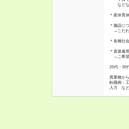
などな
＊産休育
＊施設に
→こだわ
＊各種社
＊直接雇
→ご希望
20代・3
異業種か
転職例：
入力 な