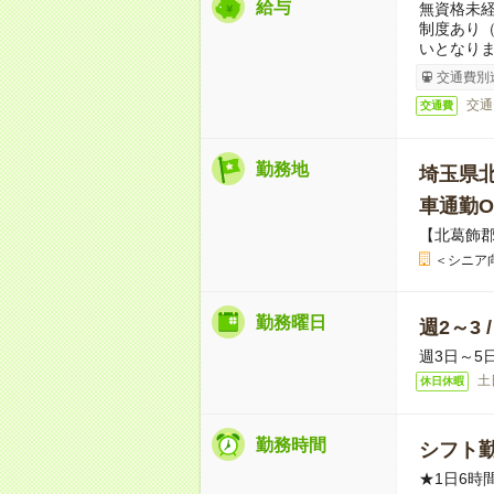
給与
無資格未経
制度あり
いとなり
交通費別
交通
交通費
勤務地
埼玉県
車通勤O
【北葛飾
＜シニア
勤務曜日
週2～3 
週3日～5
土
休日休暇
勤務時間
シフト勤
★1日6時