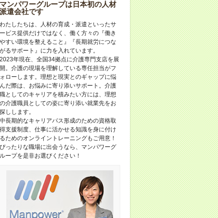
マンパワーグループは日本初の人材
派遣会社です
わたしたちは、人材の育成・派遣といったサ
ービス提供だけではなく、働く方々の『働き
やすい環境を整えること』『長期就労につな
がるサポート』に力を入れています。
2023年現在、全国34拠点に介護専門支店を展
開。介護の現場を理解している専任担当がフ
ォローします。理想と現実とのギャップに悩
んだ際は、お悩みに寄り添いサポート。介護
職としてのキャリアを積みたい方には、理想
の介護職員としての姿に寄り添い就業先をお
探しします。
中長期的なキャリアパス形成のための資格取
得支援制度、仕事に活かせる知識を身に付け
るためのオンライントレーニングもご用意！
ぴったりな職場に出会うなら、マンパワーグ
ループを是非お選びください！