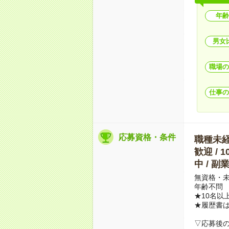
年齢
男女
職場の
仕事の
応募資格・条件
職種未経験
歓迎 / 
中 / 
無資格・未
年齢不問
★10名以
★履歴書
▽応募後