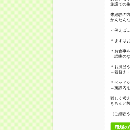
施設での
未経験の
かんたん
＜例えば
＊まずは
＊お食事
→誤嚥の
＊お風呂
→着替え
＊ベッド
→施設内
難しく考
きちんと
（ご経験
職場の