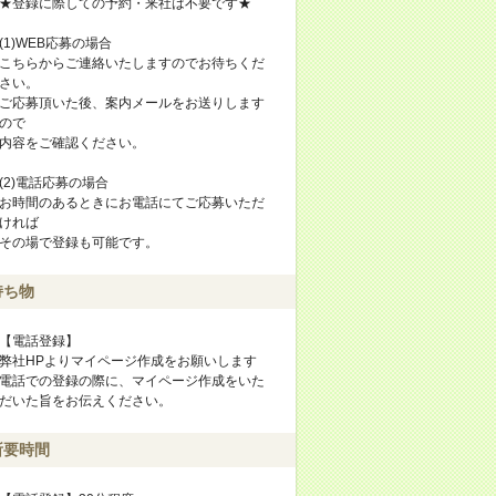
★登録に際しての予約・来社は不要です★
(1)WEB応募の場合
こちらからご連絡いたしますのでお待ちくだ
さい。
ご応募頂いた後、案内メールをお送りします
ので
内容をご確認ください。
(2)電話応募の場合
お時間のあるときにお電話にてご応募いただ
ければ
その場で登録も可能です。
持ち物
【電話登録】
弊社HPよりマイページ作成をお願いします
電話での登録の際に、マイページ作成をいた
だいた旨をお伝えください。
所要時間