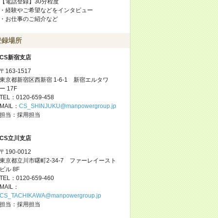
【電話登録】30分程度
・経験やご希望などをインタビュー
・お仕事のご紹介など
登録場所
CS新宿支店
〒163-1517
東京都新宿区西新宿 1-6-1 新宿エルタワ
ー 17F
TEL：0120-659-458
MAIL：
CS_SHINJUKU@manpowergroup.jp
担当：採用担当
CS立川支店
〒190-0012
東京都立川市曙町2-34-7 ファーレイースト
ビル 8F
TEL：0120-659-460
MAIL：
CS_TACHIKAWA@manpowergroup.jp
担当：採用担当