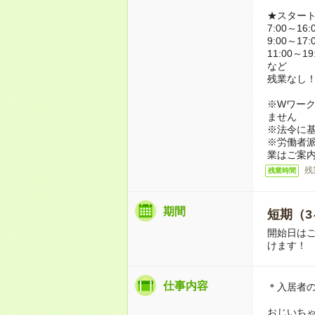
★スター
7:00～16:
9:00～17:
11:00～19
など
残業なし
※Wワーク
ません
※法令に基
※労働者
業はご案
残
残業時間
期間
短期（3
開始日は
けます！
仕事内容
＊入居者
おじいち