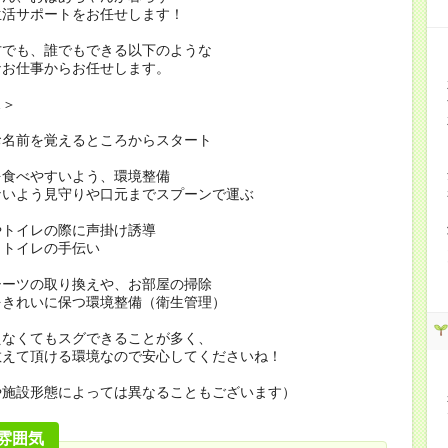
生活サポートをお任せします！
方でも、誰でもできる以下のような
なお仕事からお任せします。
…＞
お名前を覚えるところからスタート
を食べやすいよう、環境整備
ないよう見守りや口元までスプーンで運ぶ
やトイレの際に声掛け誘導
・トイレの手伝い
シーツの取り換えや、お部屋の掃除
をきれいに保つ環境整備（衛生管理）
えなくてもスグできることが多く、
教えて頂ける環境なので安心してくださいね！
や施設形態によっては異なることもございます）
雰囲気