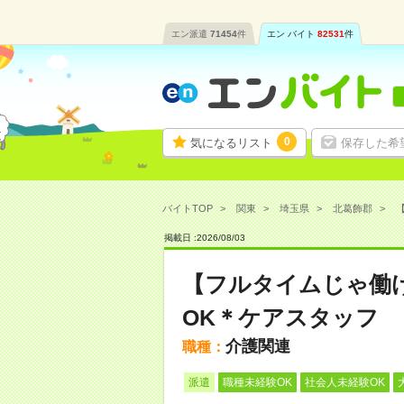
エン派遣
71454
件
エン バイト
82531
件
0
気になるリスト
保存した希
バイトTOP
関東
埼玉県
北葛飾郡
掲載日 :
2026
/
08
/
03
【フルタイムじゃ働
OK＊ケアスタッフ
介護関連
職種：
派遣
職種未経験OK
社会人未経験OK