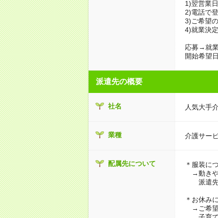
1)翌営業
2)電話で
3)ご希望
4)就業決
応募→就業
開始希望日
派遣先の概要
社名
人気大手
業種
介護サー
配属先について
＊服装に
→動きや
派遣先に
＊お休み
→ご希望
子育て・