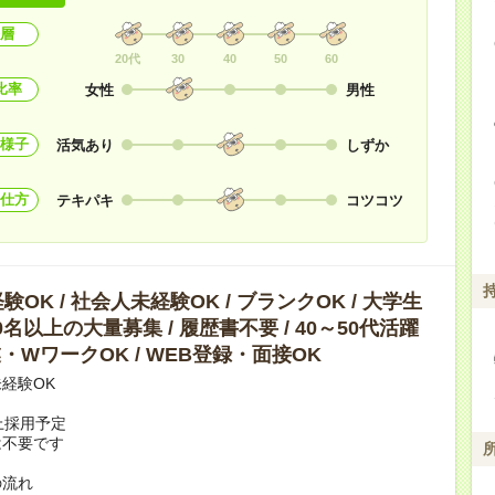
層
20代
30
40
50
60
比率
女性
男性
様子
活気あり
しずか
仕方
テキパキ
コツコツ
OK / 社会人未経験OK / ブランクOK / 大学生
10名以上の大量募集 / 履歴書不要 / 40～50代活躍
副業・WワークOK / WEB登録・面接OK
経験OK
上採用予定
は不要です
の流れ