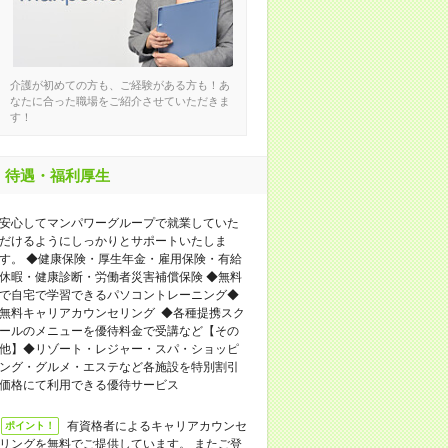
介護が初めての方も、ご経験がある方も！あ
なたに合った職場をご紹介させていただきま
す！
待遇・福利厚生
安心してマンパワーグループで就業していた
だけるようにしっかりとサポートいたしま
す。 ◆健康保険・厚生年金・雇用保険・有給
休暇・健康診断・労働者災害補償保険 ◆無料
で自宅で学習できるパソコントレーニング◆
無料キャリアカウンセリング ◆各種提携スク
ールのメニューを優待料金で受講など【その
他】◆リゾート・レジャー・スパ・ショッピ
ング・グルメ・エステなど各施設を特別割引
価格にて利用できる優待サービス
有資格者によるキャリアカウンセ
ポイント！
リングを無料でご提供しています。 またご登