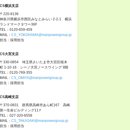
CS横浜支店
〒220-8136
神奈川県横浜市西区みなとみらい 2-2-1 横浜
ランドマークタワー36F
TEL：0120-659-459
MAIL：
CS_YOKOHAMA@manpowergroup.jp
担当：採用担当
CS大宮支店
〒330-0854 埼玉県さいたま市大宮区桜木
町 1-10-16 シーノ大宮ノースウイング 9階
TEL：0120-769-355
MAIL：
CS_OMIYA@manpowergroup.jp
担当：採用担当
CS高崎支店
〒370-0831 群馬県高崎市あら町167 高崎
第一生命ビルディング11Ｆ
TEL：027-320-6558
MAIL：
CS_TAKASAKI@manpowergroup.jp
担当：採用担当