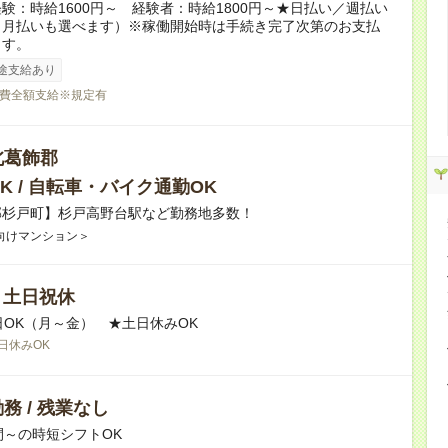
験：時給1600円～ 経験者：時給1800円～★日払い／週払い
（月払いも選べます）※稼働開始時は手続き完了次第のお支払
ます。
途支給あり
費全額支給※規定有
北葛飾郡
K / 自転車・バイク通勤OK
郡杉戸町】杉戸高野台駅など勤務地多数！
向けマンション＞
/ 土日祝休
日OK（月～金） ★土日休みOK
日休みOK
務 / 残業なし
間～の時短シフトOK