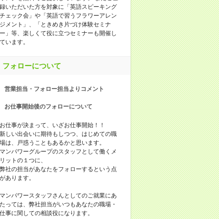
録いただいた方を対象に「英語スピーキング
チェック会」や「英語で習うフラワーアレン
ジメント」、「ときめき片づけ体験セミナ
ー」等、楽しくて役に立つセミナーも開催し
ています。
フォローについて
営業担当・フォロー担当よりコメント
お仕事開始後のフォローについて
お仕事が決まって、いざお仕事開始！！
新しい出会いに期待もしつつ、はじめての職
場は、戸惑うこともあるかと思います。
マンパワーグループのスタッフとして働くメ
リットの１つに、
弊社の担当があなたをフォローするという点
があります。
マンパワースタッフさんとしてのご就業にあ
たっては、弊社担当がいつもあなたの職場・
仕事に関しての相談役になります。