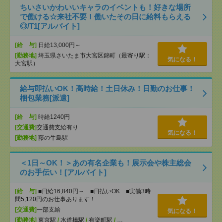
ちいさいかわいいキャラのイベントも！好きな場所
で働ける☆来社不要！働いたその日に給料もらえる
◎/T1[アルバイト]
[給 与]
日給13,000円～
[勤務地]
埼玉県さいたま市大宮区錦町（最寄り駅：
気になる！
大宮駅）
給与即払いOK！高時給！土日休み！日勤のお仕事！
梱包業務[派遣]
[給 与]
時給1240円
[交通費]
交通費支給有り
気になる！
[勤務地]
藤の牛島駅
＜1日～OK！＞あの有名企業も！展示会や株主総会
のお手伝い！[アルバイト]
[給 与]
■日給16,840円～ ■日払いOK ■実働3時
間5,120円のお仕事あります！
[交通費]
一部支給
気になる！
[勤務地]
東京駅
/
水道橋駅
/
有楽町駅
/
…