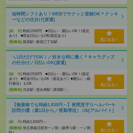
短時間シフトあり！WEBでサクッと登録OK＊クッキ
ーなどの仕分け[派遣]
[給 与]
時給1500円 ■日払い・週払いOK！(規定
あり) ■現金日払いもOK(規定あり)
気になる！
[勤務地]
新宿駅
/
新宿三丁目駅
＼1日だけでOK！／好きな時に働く＊キャラグッズ
の仕分け／日払いOK[派遣]
[給 与]
時給1500円 ■日払い・週払いOK！(規定
あり) ■現金日払いもOK（規定あり）■週払い（銀
行振込）もOK
気になる！
[勤務地]
渋谷駅
/
恵比寿駅
/
原宿駅
/
…
【無資格でも時給1,830円～】夜間見守りヘルパー✨
訪問介護（週1日から／夜勤専従） /Jb[アルバイト]
[給 与]
時給1,830円～
[勤務地]
埼玉県春日部市一ノ割（最寄り駅：一ノ割
気になる！
駅）