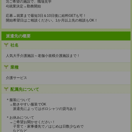
3)ご希望の施設で、職場見学
4)就業決定→勤務開始
応募→就業まで最短3日＆10日後に給料GETも可！
開始希望日はご相談ください。1か月以上先の相談もOK！
派遣先の概要
社名
人気大手介護施設～老舗小規模介護施設まで！
業種
介護サービス
配属先について
＊服装について
→動きやすい服装でOK
派遣先によってはポロシャツの貸与あり
＊お休みについて
→ご希望お聞かせください！
子育て・家事優先で／はじめは日数少なめで
などなど