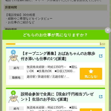
電話での登録の際に、マイページ作成をいただいた旨をお伝えください。
所要時間
【電話登録】30分程度
・経験やご希望などをインタビュー
・お仕事のご紹介など
×
登録場所
どちらのお仕事が気になりますか？
CS新宿支店
〒163-1517
1
/10
東京都新宿区西新宿 1-6-1 新宿エルタワー 17F
TEL：0120-659-458
【オープニング募集】おばあちゃんのお散歩
MAIL：
CS_SHINJUKU@manpowergroup.jp
付き添いも仕事の1つ[派遣]
担当：採用担当
CS立川支店
無資格未経験：時給1350円～ ■週払
給与
〒190-0012
いOK ■扶養内OK ■日収1万800円
東京都立川市曙町2-34-7 ファーレイーストビル 8F
以上
越谷駅 / 新越谷駅 / 北越谷駅 / …
気になる!
勤務地
TEL：0120-659-460
MAIL：
CS_TACHIKAWA@manpowergroup.jp
担当：採用担当
CS横浜支店
説明会参加で全員に【現金2千円相当プレゼ
〒220-8136
ント】生活のお手伝い[派遣]
神奈川県横浜市西区みなとみらい 2-2-1 横浜ランドマークタワー36F
TEL：0120-659-459
無資格未経験：時給1350円～ ■週払
給与
MAIL：
CS_YOKOHAMA@manpowergroup.jp