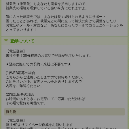
就業先（派遣先）もあなたも両者を担当しますので、
就業先の環境も理解している強い味方になれますよ。
気に入った就業先では、あなたは長く続けられるようにサポート
困ったことがあれば、就業先との間に立って解決に向けて調整をしたり
お電話やメール・対面など あなたに合ったツールでコミュニケーションを
とってまいります！
登録について
【電話登録】
来社不要！30分程度のお電話で登録が完了いたします。
★登録に際しての予約・来社は不要です★
(1)WEB応募の場合
こちらからご連絡いたしますのでお待ちください。
ご応募頂いた後、案内メールをお送りしますので
内容をご確認ください。
(2)電話応募の場合
お時間のあるときにお電話にてご応募いただければ
その場で登録も可能です。
持ち物
【電話登録】
弊社HPよりマイページ作成をお願いします