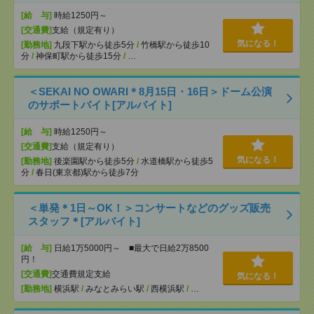
[給 与]
時給1250円～
[交通費]
支給（規定有り）
気になる！
[勤務地]
九段下駅から徒歩5分
/
竹橋駅から徒歩10
分
/
神保町駅から徒歩15分
/
…
＜SEKAI NO OWARI＊8月15日・16日＞ドーム公演
のサポートバイト[アルバイト]
[給 与]
時給1250円～
[交通費]
支給（規定有り）
気になる！
[勤務地]
後楽園駅から徒歩5分
/
水道橋駅から徒歩5
分
/
春日(東京都)駅から徒歩7分
＜単発＊1日～OK！＞コンサートなどのグッズ販売
スタッフ＊[アルバイト]
[給 与]
日給1万5000円～ ■最大で日給2万8500
円！
[交通費]
交通費規定支給
気になる！
[勤務地]
横浜駅
/
みなとみらい駅
/
西横浜駅
/
…