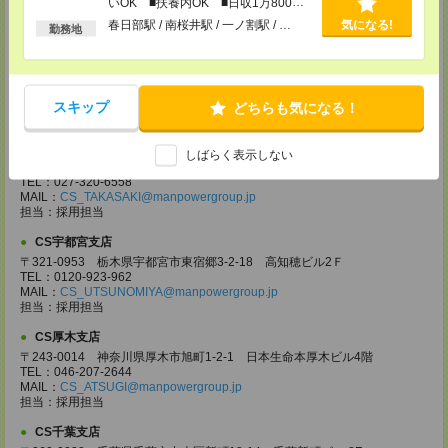
いOK ■扶養内OK ■日収1万800円
担当：採用担当
以上
春日部駅 / 南桜井駅 / 一ノ割駅 / …
気になる!
勤務地
CS大宮支店
〒330-0854 埼玉県さいたま市大宮区桜木町 1-10-16 シーノ大宮ノース
ウイング 9階
TEL：0120-769-355
MAIL：
CS_OMIYA@manpowergroup.jp
スキップ
どちらも気になる！
担当：採用担当
CS高崎支店
しばらく表示しない
〒370-0831 群馬県高崎市あら町167 高崎第一生命ビルディング11Ｆ
TEL：027-320-6558
MAIL：
CS_TAKASAKI@manpowergroup.jp
担当：採用担当
CS宇都宮支店
〒321-0953 栃木県宇都宮市東宿郷3-2-18 高知穂ビル2Ｆ
TEL：0120-923-962
MAIL：
CS_UTSUNOMIYA@manpowergroup.jp
担当：採用担当
CS厚木支店
〒243-0014 神奈川県厚木市旭町1-2-1 日本生命本厚木ビル4階
TEL：046-207-2644
MAIL：
CS_ATSUGI@manpowergroup.jp
担当：採用担当
CS千葉支店