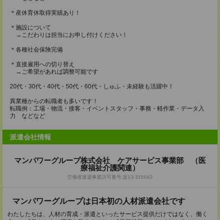
＊産休育休取得実績あり！
＊施設について
→こだわりは担当にお申し付けください！
＊各種社会保険完備
＊直接雇用への切り替え
→ご希望があれば調整可能です
20代・30代・40代・50代・60代・しゅふ・未経験も活躍中！
異業種からの転職者も多いです！
転職例：工場・物流・接客・イベントスタッフ・事務・軽作業・データ入
力 などなど
派遣会社情報
マンパワーグループ株式会社 ケアサービス事業部 （医
療福祉介護関連）
労働者派遣事業許可番号:派13-315642
マンパワーグループは日本初の人材派遣会社です
わたしたちは、人材の育成・派遣といったサービス提供だけではなく、働く