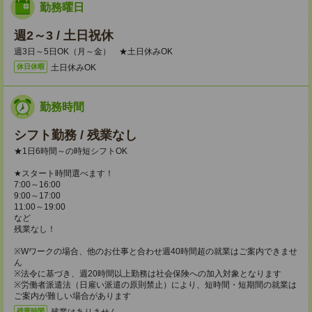
勤務曜日
週2～3 / 土日祝休
週3日～5日OK（月～金） ★土日休みOK
土日休みOK
休日休暇
勤務時間
シフト勤務 / 残業なし
★1日6時間～の時短シフトOK
★スタート時間選べます！
7:00～16:00
9:00～17:00
11:00～19:00
など
残業なし！
※Wワークの場合、他のお仕事と合わせ週40時間超の就業はご案内できませ
ん
※法令に基づき、週20時間以上勤務は社会保険への加入対象となります
※労働者派遣法（日雇い派遣の原則禁止）により、短時間・短期間の就業は
ご案内が難しい場合があります
残業はありません。
残業時間