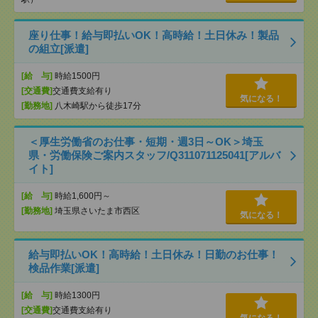
座り仕事！給与即払いOK！高時給！土日休み！製品
の組立[派遣]
[給 与]
時給1500円
[交通費]
交通費支給有り
気になる！
[勤務地]
八木崎駅から徒歩17分
＜厚生労働省のお仕事・短期・週3日～OK＞埼玉
県・労働保険ご案内スタッフ/Q311071125041[アルバ
イト]
[給 与]
時給1,600円～
[勤務地]
埼玉県さいたま市西区
気になる！
給与即払いOK！高時給！土日休み！日勤のお仕事！
検品作業[派遣]
[給 与]
時給1300円
[交通費]
交通費支給有り