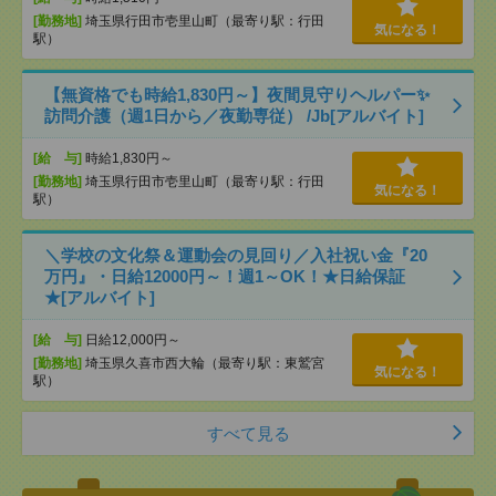
[勤務地]
埼玉県行田市壱里山町（最寄り駅：行田
気になる！
駅）
【無資格でも時給1,830円～】夜間見守りヘルパー✨
訪問介護（週1日から／夜勤専従） /Jb[アルバイト]
[給 与]
時給1,830円～
[勤務地]
埼玉県行田市壱里山町（最寄り駅：行田
気になる！
駅）
＼学校の文化祭＆運動会の見回り／入社祝い金『20
万円』・日給12000円～！週1～OK！★日給保証
★[アルバイト]
[給 与]
日給12,000円～
[勤務地]
埼玉県久喜市西大輪（最寄り駅：東鷲宮
気になる！
駅）
すべて見る