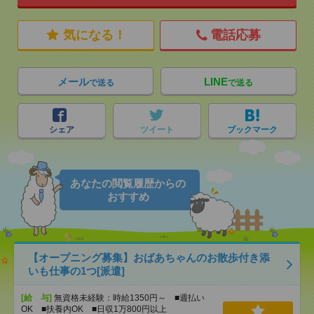
気になる！
電話応募
メール
LINE
で送る
で送る
シェア
ツイート
ブックマーク
あなたの閲覧履歴からの
おすすめ
【オープニング募集】おばあちゃんのお散歩付き添
いも仕事の1つ[派遣]
[給 与]
無資格未経験：時給1350円～ ■週払い
OK ■扶養内OK ■日収1万800円以上