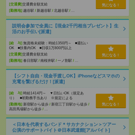
[交通費]
交通費全額支給
気になる！
[勤務地]
越谷駅
/
新越谷駅
/
北越谷駅
/
…
説明会参加で全員に【現金2千円相当プレゼント】生
活のお手伝い[派遣]
[給 与]
無資格未経験：時給1350円～ ■週払い
OK ■扶養内OK ■日収1万800円以上
[交通費]
交通費全額支給
気になる！
[勤務地]
春日部駅
/
南桜井駅
/
一ノ割駅
/
…
【シフト自由・現金手渡しOK】iPhoneなどスマホの
充電を繋げるだけ！[派遣]
[給 与]
時給1414円～ ▼日払いOK（規定あ
り） ■初勤務手当あり ※規定による
[勤務地]
新宿駅から徒歩
/
新宿三丁目駅から徒歩
/
気になる！
高田馬場駅から徒歩
/
…
＜日本を代表するバンド＊サカナクション＞ツアー
公演のサポートバイト＠日本武道館[アルバイト]