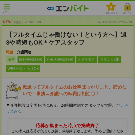
0
メニュー
気になる！
ログイン
NEW
掲載日 :2026
/
08
/
08
No.MANPWK912517-30
【フルタイムじゃ働けない！という方へ】週
3や時短もOK＊ケアスタッフ
職種：
介護関連
派遣
職種未経験OK
社会人未経験OK
大学生歓迎
ブランクOK
WEB登録・面接OK
派遣ってフルタイムのお仕事ばっかり…と、諦めな
いで！事務→介護への転職は相性〇！
▼介護施設は全国各地にあり、24時間体制でスタッフが常駐。だ
...も
っとみる
応募が集まった時点で掲載終了
この求人は応募が集まり次第、掲載終了致します。予めご理解くださ