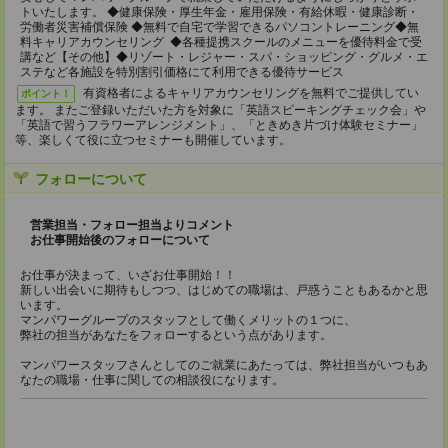
トいたします。 ◆健康保険・厚生年金・雇用保険・有給休暇・健康診断・
労働者災害補償保険 ◆無料で自宅で学習できるパソコントレーニング◆無
料キャリアカウンセリング ◆各種提携スクールのメニューを優待料金で受
講など【その他】◆リゾート・レジャー・スパ・ショッピング・グルメ・エ
ステなど各施設を特別割引価格にて利用できる優待サービス
有資格者によるキャリアカウンセリングを無料でご提供してい
ポイント！
ます。 またご登録いただいた方を対象に「英語スピーキングチェック会」や
「英語で習うフラワーアレンジメント」、「ときめき片づけ体験セミナー」
等、楽しくて役に立つセミナーも開催しています。
フォローについて
営業担当・フォロー担当よりコメント
お仕事開始後のフォローについて
お仕事が決まって、いざお仕事開始！！
新しい出会いに期待もしつつ、はじめての職場は、戸惑うこともあるかと思
います。
マンパワーグループのスタッフとして働くメリットの１つに、
弊社の担当があなたをフォローするという点があります。
マンパワースタッフさんとしてのご就業にあたっては、弊社担当がいつもあ
なたの職場・仕事に関しての相談役になります。