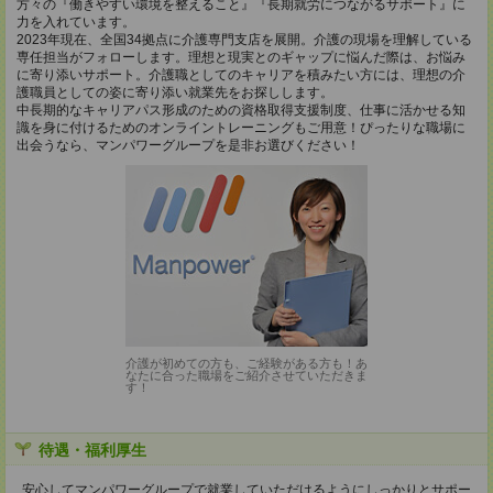
方々の『働きやすい環境を整えること』『長期就労につながるサポート』に
力を入れています。
2023年現在、全国34拠点に介護専門支店を展開。介護の現場を理解している
専任担当がフォローします。理想と現実とのギャップに悩んだ際は、お悩み
に寄り添いサポート。介護職としてのキャリアを積みたい方には、理想の介
護職員としての姿に寄り添い就業先をお探しします。
中長期的なキャリアパス形成のための資格取得支援制度、仕事に活かせる知
識を身に付けるためのオンライントレーニングもご用意！ぴったりな職場に
出会うなら、マンパワーグループを是非お選びください！
介護が初めての方も、ご経験がある方も！あ
なたに合った職場をご紹介させていただきま
す！
待遇・福利厚生
安心してマンパワーグループで就業していただけるようにしっかりとサポー