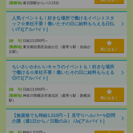
気になる！
[勤務地]
春日部駅からバス23分
人気イベントも！好きな場所で働けるイベントスタ
ッフ☆来社不要！働いたその日に給料もらえる日払
い/T1[アルバイト]
[給 与]
日給13,000円～
[勤務地]
東京都目黒区自由が丘（最寄り駅：自由が
気になる！
丘駅）
ちいさいかわいいキャラのイベントも！好きな場所
で働ける☆来社不要！働いたその日に給料もらえる
◎/T1[アルバイト]
[給 与]
日給13,000円～
[勤務地]
神奈川県横浜市港北区（最寄り駅：新横浜
気になる！
駅）
【無資格でも時給1,510円～】見守りヘルパー✨訪問
介護（週1日から／日勤のみ） /Ja[アルバイト]
[給 与]
時給1,510円～