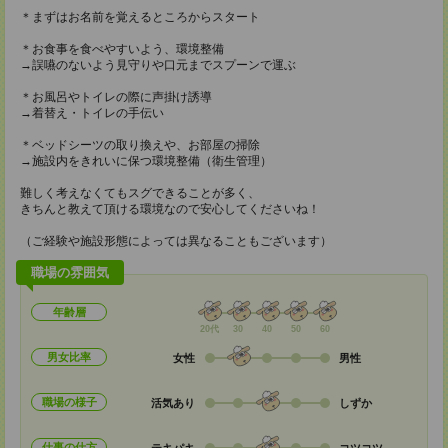
＊まずはお名前を覚えるところからスタート
＊お食事を食べやすいよう、環境整備
→誤嚥のないよう見守りや口元までスプーンで運ぶ
＊お風呂やトイレの際に声掛け誘導
→着替え・トイレの手伝い
＊ベッドシーツの取り換えや、お部屋の掃除
→施設内をきれいに保つ環境整備（衛生管理）
難しく考えなくてもスグできることが多く、
きちんと教えて頂ける環境なので安心してくださいね！
（ご経験や施設形態によっては異なることもございます）
職場の雰囲気
年齢層
20代
30
40
50
60
男女比率
女性
男性
職場の様子
活気あり
しずか
仕事の仕方
テキパキ
コツコツ