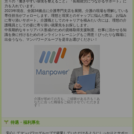
方々の『働きやすい環境を整えること』『長期就労につながるサポート』に
力を入れています。
2023年現在、全国34拠点に介護専門支店を展開。介護の現場を理解している
専任担当がフォローします。理想と現実とのギャップに悩んだ際は、お悩み
に寄り添いサポート。介護職としてのキャリアを積みたい方には、理想の介
護職員としての姿に寄り添い就業先をお探しします。
中長期的なキャリアパス形成のための資格取得支援制度、仕事に活かせる知
識を身に付けるためのオンライントレーニングもご用意！ぴったりな職場に
出会うなら、マンパワーグループを是非お選びください！
介護が初めての方も、ご経験がある方も！あ
なたに合った職場をご紹介させていただきま
す！
待遇・福利厚生
安心してマンパワーグループで就業していただけるようにしっかりとサポー