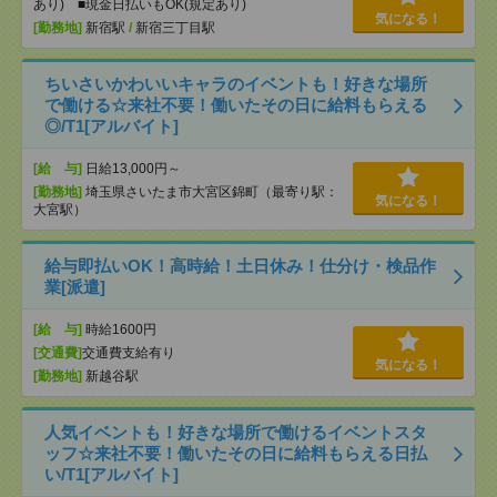
あり) ■現金日払いもOK(規定あり)
気になる！
[勤務地]
新宿駅
/
新宿三丁目駅
ちいさいかわいいキャラのイベントも！好きな場所
で働ける☆来社不要！働いたその日に給料もらえる
◎/T1[アルバイト]
[給 与]
日給13,000円～
[勤務地]
埼玉県さいたま市大宮区錦町（最寄り駅：
気になる！
大宮駅）
給与即払いOK！高時給！土日休み！仕分け・検品作
業[派遣]
[給 与]
時給1600円
[交通費]
交通費支給有り
気になる！
[勤務地]
新越谷駅
人気イベントも！好きな場所で働けるイベントスタ
ッフ☆来社不要！働いたその日に給料もらえる日払
い/T1[アルバイト]