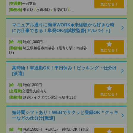
[交通費]
一部支給
気になる！
[勤務地]
東京駅
/
水道橋駅
/
有楽町駅
/
…
マニュアル通りに簡単WORK◆未経験から好きな時
にお仕事できる！単発OK◎試験監督[アルバイト]
[給 与]
時給1,300円～
[勤務地]
埼玉県越谷市南越谷（最寄り駅：南越谷
気になる！
駅）
高時給！車通勤OK！平日休み！ピッキング・仕分け
[派遣]
[給 与]
時給1300円
[交通費]
交通費支給有り
気になる！
[勤務地]
越谷レイクタウン駅から徒歩11分
短時間シフトあり！WEBでサクッと登録OK＊クッキ
ーなどの仕分け[派遣]
[給 与]
時給1500円 ■日払い・週払いOK！(規定