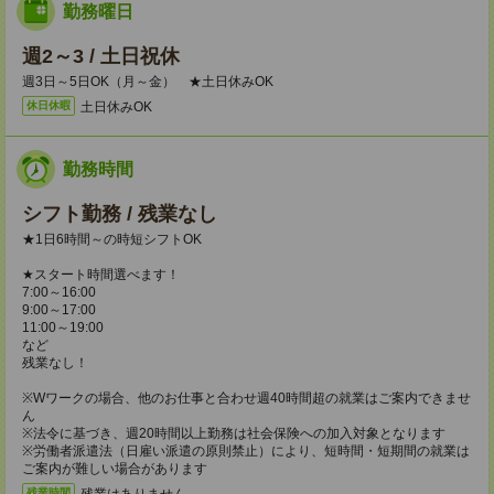
勤務曜日
週2～3 / 土日祝休
週3日～5日OK（月～金） ★土日休みOK
土日休みOK
休日休暇
勤務時間
シフト勤務 / 残業なし
★1日6時間～の時短シフトOK
★スタート時間選べます！
7:00～16:00
9:00～17:00
11:00～19:00
など
残業なし！
※Wワークの場合、他のお仕事と合わせ週40時間超の就業はご案内できませ
ん
※法令に基づき、週20時間以上勤務は社会保険への加入対象となります
※労働者派遣法（日雇い派遣の原則禁止）により、短時間・短期間の就業は
ご案内が難しい場合があります
残業はありません。
残業時間