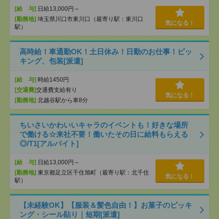
[給 与]
日給13,000円～
[勤務地]
埼玉県川口市東川口（最寄り駅：東川口
気になる！
駅）
高時給！車通勤OK！土日休み！日勤のお仕事！ピッ
キング、包装[派遣]
[給 与]
時給1450円
[交通費]
交通費支給有り
気になる！
[勤務地]
北越谷駅から車8分
ちいさいかわいいキャラのイベントも！好きな場所
で働ける☆来社不要！働いたその日に給料もらえる
◎/T1[アルバイト]
[給 与]
日給13,000円～
[勤務地]
東京都足立区千住旭町（最寄り駅：北千住
気になる！
駅）
【未経験OK】【服装＆髪色自由！】お菓子のピッキ
ング・シール貼り｜短期[派遣]