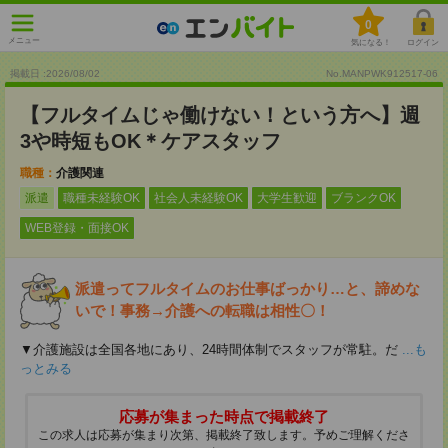
0
メニュー
気になる！
ログイン
掲載日 :2026
/
08
/
02
No.MANPWK912517-06
【フルタイムじゃ働けない！という方へ】週
3や時短もOK＊ケアスタッフ
職種：
介護関連
派遣
職種未経験OK
社会人未経験OK
大学生歓迎
ブランクOK
WEB登録・面接OK
派遣ってフルタイムのお仕事ばっかり…と、諦めな
いで！事務→介護への転職は相性〇！
▼介護施設は全国各地にあり、24時間体制でスタッフが常駐。だ
...も
っとみる
応募が集まった時点で掲載終了
この求人は応募が集まり次第、掲載終了致します。予めご理解くださ