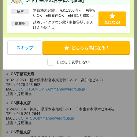
ント】生活のお手伝い[派遣]
担当：採用担当
無資格未経験：時給1350円～ ■週払
CS大宮支店
給与
いOK ■扶養内OK ■日収1万800円
〒330-0854 埼玉県さいたま市大宮区桜木町 1-10-16 シーノ大宮ノース
以上
ウイング 9階
越谷レイクタウン駅 / 南越谷駅 / せん
気になる!
勤務地
TEL：0120-769-355
げん台駅 / …
MAIL：
CS_OMIYA@manpowergroup.jp
担当：採用担当
CS高崎支店
スキップ
どちらも気になる！
〒370-0831 群馬県高崎市あら町167 高崎第一生命ビルディング11Ｆ
TEL：027-320-6558
MAIL：
CS_TAKASAKI@manpowergroup.jp
しばらく表示しない
担当：採用担当
CS宇都宮支店
〒321-0953 栃木県宇都宮市東宿郷3-2-18 高知穂ビル2Ｆ
TEL：0120-923-962
MAIL：
CS_UTSUNOMIYA@manpowergroup.jp
担当：採用担当
CS厚木支店
〒243-0014 神奈川県厚木市旭町1-2-1 日本生命本厚木ビル4階
TEL：046-207-2644
MAIL：
CS_ATSUGI@manpowergroup.jp
担当：採用担当
CS千葉支店