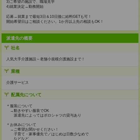
3)ご希望の施設で、職場見学
4)就業決定→勤務開始
応募→就業まで最短3日＆10日後に給料GETも可！
開始希望日はご相談ください。1か月以上先の相談もOK！
派遣先の概要
社名
人気大手介護施設～老舗小規模介護施設まで！
業種
介護サービス
配属先について
＊服装について
→動きやすい服装でOK
派遣先によってはポロシャツの貸与あり
＊お休みについて
→ご希望お聞かせください！
子育て・家事優先で／はじめは日数少なめで
などなど