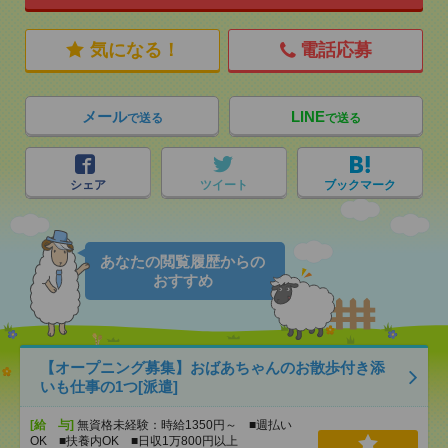
気になる！
電話応募
メール
LINE
で送る
で送る
シェア
ツイート
ブックマーク
あなたの閲覧履歴からの
おすすめ
【オープニング募集】おばあちゃんのお散歩付き添
いも仕事の1つ[派遣]
[給 与]
無資格未経験：時給1350円～ ■週払い
OK ■扶養内OK ■日収1万800円以上