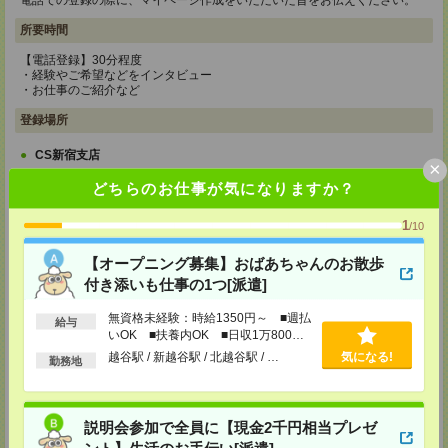
電話での登録の際に、マイページ作成をいただいた旨をお伝えください。
所要時間
【電話登録】30分程度
・経験やご希望などをインタビュー
・お仕事のご紹介など
登録場所
CS新宿支店
×
〒163-1517
どちらのお仕事が気になりますか？
東京都新宿区西新宿 1-6-1 新宿エルタワー 17F
TEL：0120-659-458
MAIL：
CS_SHINJUKU@manpowergroup.jp
1
/10
担当：採用担当
【オープニング募集】おばあちゃんのお散歩
CS立川支店
付き添いも仕事の1つ[派遣]
〒190-0012
東京都立川市曙町2-34-7 ファーレイーストビル 8F
TEL：0120-659-460
無資格未経験：時給1350円～ ■週払
給与
MAIL：
CS_TACHIKAWA@manpowergroup.jp
いOK ■扶養内OK ■日収1万800円
担当：採用担当
以上
越谷駅 / 新越谷駅 / 北越谷駅 / …
気になる!
勤務地
CS横浜支店
〒220-8136
神奈川県横浜市西区みなとみらい 2-2-1 横浜ランドマークタワー36F
TEL：0120-659-459
説明会参加で全員に【現金2千円相当プレゼ
MAIL：
CS_YOKOHAMA@manpowergroup.jp