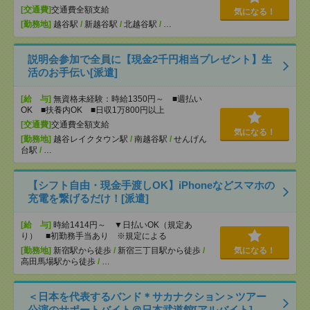
[交通費]
交通費全額支給
気になる！
[勤務地]
越谷駅
/
新越谷駅
/
北越谷駅
/
…
説明会参加で全員に【現金2千円相当プレゼント】生
活のお手伝い[派遣]
[給 与]
無資格未経験：時給1350円～ ■週払い
OK ■扶養内OK ■日収1万800円以上
[交通費]
交通費全額支給
気になる！
[勤務地]
越谷レイクタウン駅
/
南越谷駅
/
せんげん
台駅
/
…
【シフト自由・現金手渡しOK】iPhoneなどスマホの
充電を繋げるだけ！[派遣]
[給 与]
時給1414円～ ▼日払いOK（規定あ
り） ■初勤務手当あり ※規定による
[勤務地]
新宿駅から徒歩
/
新宿三丁目駅から徒歩
/
気になる！
高田馬場駅から徒歩
/
…
＜日本を代表するバンド＊サカナクション＞ツアー
公演のサポートバイト＠日本武道館[アルバイト]