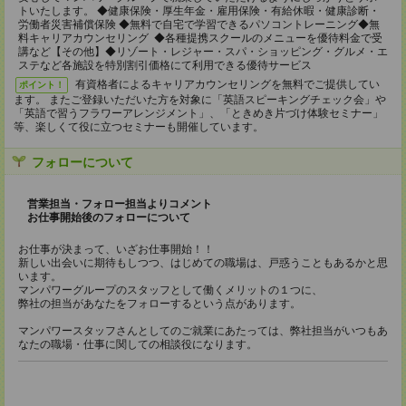
トいたします。 ◆健康保険・厚生年金・雇用保険・有給休暇・健康診断・
労働者災害補償保険 ◆無料で自宅で学習できるパソコントレーニング◆無
料キャリアカウンセリング ◆各種提携スクールのメニューを優待料金で受
講など【その他】◆リゾート・レジャー・スパ・ショッピング・グルメ・エ
ステなど各施設を特別割引価格にて利用できる優待サービス
有資格者によるキャリアカウンセリングを無料でご提供してい
ポイント！
ます。 またご登録いただいた方を対象に「英語スピーキングチェック会」や
「英語で習うフラワーアレンジメント」、「ときめき片づけ体験セミナー」
等、楽しくて役に立つセミナーも開催しています。
フォローについて
営業担当・フォロー担当よりコメント
お仕事開始後のフォローについて
お仕事が決まって、いざお仕事開始！！
新しい出会いに期待もしつつ、はじめての職場は、戸惑うこともあるかと思
います。
マンパワーグループのスタッフとして働くメリットの１つに、
弊社の担当があなたをフォローするという点があります。
マンパワースタッフさんとしてのご就業にあたっては、弊社担当がいつもあ
なたの職場・仕事に関しての相談役になります。