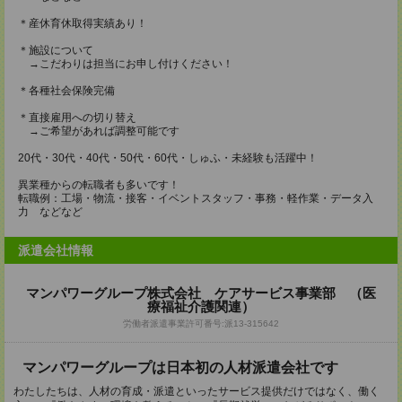
＊産休育休取得実績あり！
＊施設について
→こだわりは担当にお申し付けください！
＊各種社会保険完備
＊直接雇用への切り替え
→ご希望があれば調整可能です
20代・30代・40代・50代・60代・しゅふ・未経験も活躍中！
異業種からの転職者も多いです！
転職例：工場・物流・接客・イベントスタッフ・事務・軽作業・データ入
力 などなど
派遣会社情報
マンパワーグループ株式会社 ケアサービス事業部 （医
療福祉介護関連）
労働者派遣事業許可番号:派13-315642
マンパワーグループは日本初の人材派遣会社です
わたしたちは、人材の育成・派遣といったサービス提供だけではなく、働く