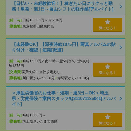
【日払い・未経験歓迎！】稼ぎたい日にサクッと勤
務！単発・週1日～自由シフトの軽作業[アルバイト]
[給 与]
日給10,305円～37,204円
[勤務地]
東京都墨田区東向島
気になる！
【未経験OK】【深夜時給1875円】写真アルバムの貼
り付け・確認｜短期[派遣]
[給 与]
時給1500円／夜22時～翌5時までは深夜時
給1875円
[交通費]
実費支給／当社規定あり。
気になる！
[勤務地]
川口駅からバス10分
/
赤羽駅からバス10分
＜厚生労働省のお仕事・短期・週3日～OK＞埼玉
県・労働保険ご案内スタッフ/Q311071125041[アルバ
イト]
[給 与]
時給1,600円～
[勤務地]
埼玉県さいたま市西区
気になる！