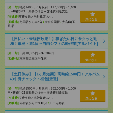
[給 与]
時給1400円／月収例：117,600円＝1,400
円×4時間×21日勤務の場合＋交通費別途支給
[交通費]
実費支給／当社規定あり。
気になる！
[勤務地]
七里駅から車6分
/
大宮公園駅
/
大宮(埼玉
県)駅
【日払い・未経験歓迎！】稼ぎたい日にサクッと勤
務！単発・週1日～自由シフトの軽作業[アルバイト]
[給 与]
日給10,305円～37,204円
[勤務地]
東京都足立区千住東
気になる！
【土日休み】【1ヶ月短期】高時給1500円！アルバム
の中身チェック・梱包[派遣]
[給 与]
時給1500円／月収例：252,000円＝1,500
円×8時間×21日勤務の場合＋交通費別途支給
[交通費]
実費支給／当社規定あり。
気になる！
[勤務地]
赤羽駅からバス10分
/
川口元郷駅