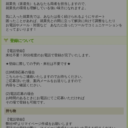
就業先（派遣先）もあなたも両者を担当しますので、
就業先の環境も理解している強い味方になれますよ。
気に入った就業先では、あなたは長く続けられるようにサポート
困ったことがあれば、就業先との間に立って解決に向けて調整をしたり
お電話やメール・対面など あなたに合ったツールでコミュニケーションを
とってまいります！
登録について
【電話登録】
来社不要！30分程度のお電話で登録が完了いたします。
★登録に際しての予約・来社は不要です★
(1)WEB応募の場合
こちらからご連絡いたしますのでお待ちください。
ご応募頂いた後、案内メールをお送りしますので
内容をご確認ください。
(2)電話応募の場合
お時間のあるときにお電話にてご応募いただければ
その場で登録も可能です。
持ち物
【電話登録】
弊社HPよりマイページ作成をお願いします