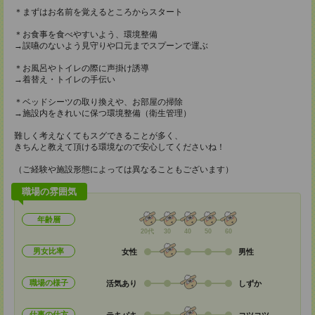
＊まずはお名前を覚えるところからスタート
＊お食事を食べやすいよう、環境整備
→誤嚥のないよう見守りや口元までスプーンで運ぶ
＊お風呂やトイレの際に声掛け誘導
→着替え・トイレの手伝い
＊ベッドシーツの取り換えや、お部屋の掃除
→施設内をきれいに保つ環境整備（衛生管理）
難しく考えなくてもスグできることが多く、
きちんと教えて頂ける環境なので安心してくださいね！
（ご経験や施設形態によっては異なることもございます）
職場の雰囲気
年齢層
20代
30
40
50
60
男女比率
女性
男性
職場の様子
活気あり
しずか
仕事の仕方
テキパキ
コツコツ