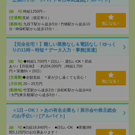
[給 与]
時給1250円～
[交通費]
支給（規定有り）
気になる！
[勤務地]
九段下駅から徒歩5分
/
竹橋駅から徒歩10
分
/
神保町駅から徒歩15分
/
…
【完全在宅！】難しい業務なし＆電話なし！ゆっく
りの11時～時短＊データ入力・事務[派遣]
[給 与]
◆時給1,700円＊日払い・週払いOK＊昇給
あり♪【月収例】 ・約204,000円 （時給1,700
円 × 実働6h × 20日）
[交通費]
◆全額支給 ＊家が少し遠くても安心！
気になる！
[月収例]
20～25万円
[勤務地]
竹芝駅から徒歩2分
/
浜松町駅から徒歩4分
/
大門(東京都)駅から徒歩5分
/
…
＜1日～OK！＞あの有名企業も！展示会や株主総会
のお手伝い！[アルバイト]
[給 与]
■日給16,840円～ ■日払いOK ■実働3時
間5,120円のお仕事あります！