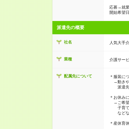
応募→就業
開始希望日
派遣先の概要
社名
人気大手
業種
介護サー
配属先について
＊服装に
→動きや
派遣先に
＊お休み
→ご希望
子育て・
などな
＊産休育