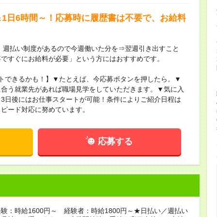
＆1日6時間～！応募時に履歴書は不要で、お給料
】週払い制度があるので今週働いた分を⇒翌週引き出すこと
事ですぐにお給料が必要」という方にはおすすめです。
トできるかも！】▼たとえば、今応募ボタンを押したら。▼
に合う就業先があれば職場見学をしていただきます。▼気に入
3日後にはお仕事スタートが可能！条件によりご紹介日程は
スピード対応に努めています。
応募する
験：時給1600円～ 経験者：時給1800円～★日払い／週払い