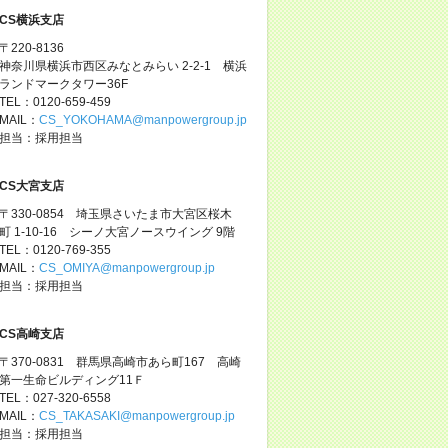
CS横浜支店
〒220-8136
神奈川県横浜市西区みなとみらい 2-2-1 横浜
ランドマークタワー36F
TEL：0120-659-459
MAIL：
CS_YOKOHAMA@manpowergroup.jp
担当：採用担当
CS大宮支店
〒330-0854 埼玉県さいたま市大宮区桜木
町 1-10-16 シーノ大宮ノースウイング 9階
TEL：0120-769-355
MAIL：
CS_OMIYA@manpowergroup.jp
担当：採用担当
CS高崎支店
〒370-0831 群馬県高崎市あら町167 高崎
第一生命ビルディング11Ｆ
TEL：027-320-6558
MAIL：
CS_TAKASAKI@manpowergroup.jp
担当：採用担当