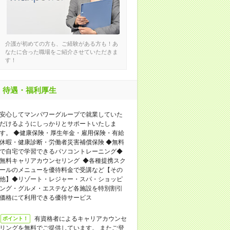
介護が初めての方も、ご経験がある方も！あ
なたに合った職場をご紹介させていただきま
す！
待遇・福利厚生
安心してマンパワーグループで就業していた
だけるようにしっかりとサポートいたしま
す。 ◆健康保険・厚生年金・雇用保険・有給
休暇・健康診断・労働者災害補償保険 ◆無料
で自宅で学習できるパソコントレーニング◆
無料キャリアカウンセリング ◆各種提携スク
ールのメニューを優待料金で受講など【その
他】◆リゾート・レジャー・スパ・ショッピ
ング・グルメ・エステなど各施設を特別割引
価格にて利用できる優待サービス
有資格者によるキャリアカウンセ
ポイント！
リングを無料でご提供しています。 またご登