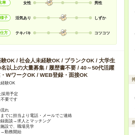
比率
女性
男性
様子
活気あり
しずか
仕方
テキパキ
コツコツ
OK / 社会人未経験OK / ブランクOK / 大学生
10名以上の大量募集 / 履歴書不要 / 40～50代活躍
副業・WワークOK / WEB登録・面接OK
経験OK
上採用予定
は不要です
の流れ
日までに担当より電話・メールでご連絡
登録面談→求人とマッチング
の施設で、職場見学
定→勤務開始