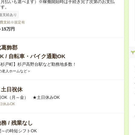
（月払いも選べます）※稼働開始時は手続き完了次第のお支払
ます。
途支給あり
費支給※規定有
～15万円
北葛飾郡
K / 自転車・バイク通勤OK
郡杉戸町】杉戸高野台駅など勤務地多数！
の老人ホームなど＞
/ 土日祝休
日OK（月～金） ★土日休みOK
日休みOK
務 / 残業なし
間～の時短シフトOK