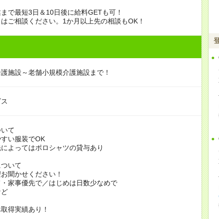
まで最短3日＆10日後に給料GETも可！
はご相談ください。1か月以上先の相談もOK！
介護施設～老舗小規模介護施設まで！
ビス
ついて
すい服装でOK
よってはポロシャツの貸与あり
について
お聞かせください！
家事優先で／はじめは日数少なめで
ど
休取得実績あり！