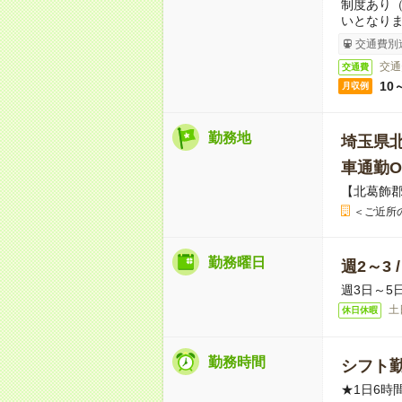
制度あり
いとなり
交通費別
交通
交通費
10
月収例
勤務地
埼玉県
車通勤O
【北葛飾
＜ご近所
勤務曜日
週2～3 
週3日～5
土
休日休暇
勤務時間
シフト勤
★1日6時