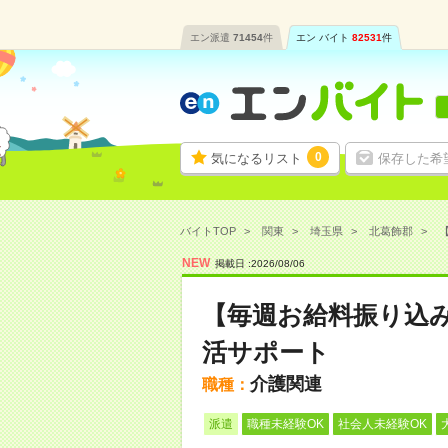
エン派遣
71454
件
エン バイト
82531
件
0
気になるリスト
保存した希
バイトTOP
関東
埼玉県
北葛飾郡
NEW
掲載日 :
2026
/
08
/
06
【毎週お給料振り込
活サポート
介護関連
職種：
派遣
職種未経験OK
社会人未経験OK