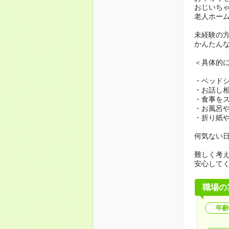
おじいち
老人ホー
未経験の
かんたん
＜具体的
・ベッド
・お話し
・食事を
・お風呂
・折り紙
何気ない
難しく考
安心して
職場の
年齢