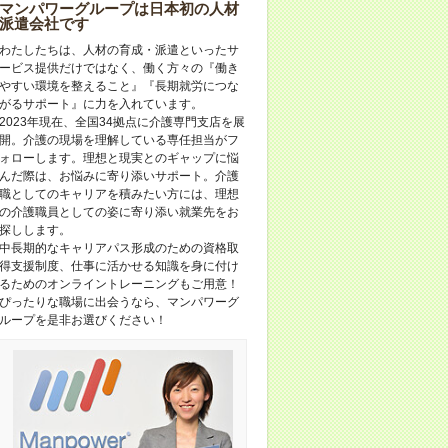
マンパワーグループは日本初の人材
派遣会社です
わたしたちは、人材の育成・派遣といったサ
ービス提供だけではなく、働く方々の『働き
やすい環境を整えること』『長期就労につな
がるサポート』に力を入れています。
2023年現在、全国34拠点に介護専門支店を展
開。介護の現場を理解している専任担当がフ
ォローします。理想と現実とのギャップに悩
んだ際は、お悩みに寄り添いサポート。介護
職としてのキャリアを積みたい方には、理想
の介護職員としての姿に寄り添い就業先をお
探しします。
中長期的なキャリアパス形成のための資格取
得支援制度、仕事に活かせる知識を身に付け
るためのオンライントレーニングもご用意！
ぴったりな職場に出会うなら、マンパワーグ
ループを是非お選びください！