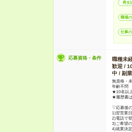
男女
職場の
仕事の
応募資格・条件
職種未経験
歓迎 / 
中 / 
無資格・未
年齢不問
★10名以
★履歴書
▽応募後
1)翌営業
2)電話で
3)ご希望
4)就業決