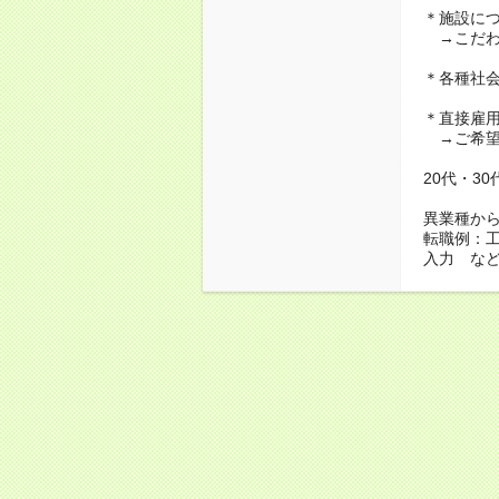
＊施設に
→こだわ
＊各種社
＊直接雇
→ご希望
20代・3
異業種か
転職例：
入力 な