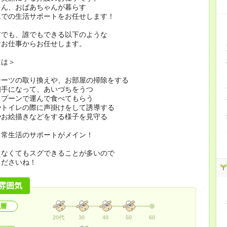
ゃん、おばあちゃんが暮らす
ムでの生活サポートをお任せします！
方でも、誰でもできる以下のような
なお仕事からお任せします。
には＞
シーツの取り換えや、お部屋の掃除をする
相手になって、あいづちをうつ
スプーンで運んで食べてもらう
やトイレの際に声掛けをして誘導する
やお絵描きなどをする様子を見守る
日常生活のサポートがメイン！
えなくてもスグできることが多いので
くださいね！
雰囲気
層
20代
30
40
50
60