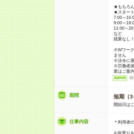
★もちろ
★スター
7:00～16:
9:00～18:
11:00～20
など
残業なし
※Wワーク
ません
※法令に基
※労働者
業はご案
残
残業時間
期間
短期（3
開始日は
仕事内容
＊利用者
お年寄り