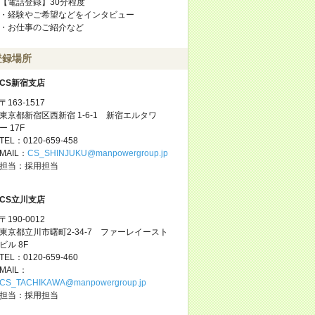
【電話登録】30分程度
・経験やご希望などをインタビュー
・お仕事のご紹介など
登録場所
CS新宿支店
〒163-1517
東京都新宿区西新宿 1-6-1 新宿エルタワ
ー 17F
TEL：0120-659-458
MAIL：
CS_SHINJUKU@manpowergroup.jp
担当：採用担当
CS立川支店
〒190-0012
東京都立川市曙町2-34-7 ファーレイースト
ビル 8F
TEL：0120-659-460
MAIL：
CS_TACHIKAWA@manpowergroup.jp
担当：採用担当