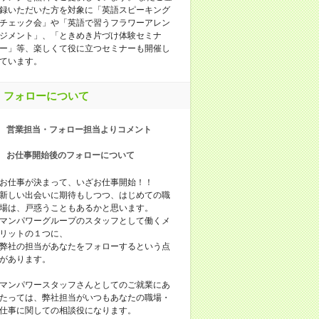
録いただいた方を対象に「英語スピーキング
チェック会」や「英語で習うフラワーアレン
ジメント」、「ときめき片づけ体験セミナ
ー」等、楽しくて役に立つセミナーも開催し
ています。
フォローについて
営業担当・フォロー担当よりコメント
お仕事開始後のフォローについて
お仕事が決まって、いざお仕事開始！！
新しい出会いに期待もしつつ、はじめての職
場は、戸惑うこともあるかと思います。
マンパワーグループのスタッフとして働くメ
リットの１つに、
弊社の担当があなたをフォローするという点
があります。
マンパワースタッフさんとしてのご就業にあ
たっては、弊社担当がいつもあなたの職場・
仕事に関しての相談役になります。