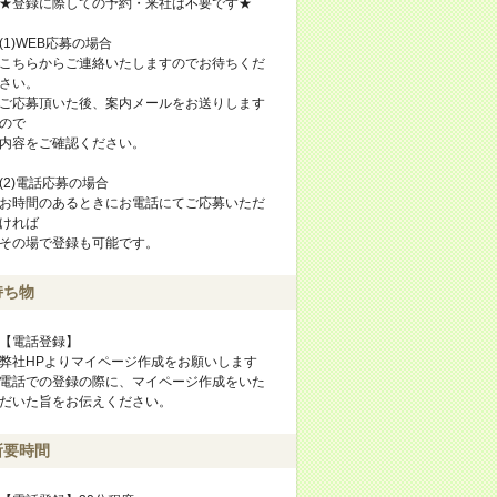
★登録に際しての予約・来社は不要です★
(1)WEB応募の場合
こちらからご連絡いたしますのでお待ちくだ
さい。
ご応募頂いた後、案内メールをお送りします
ので
内容をご確認ください。
(2)電話応募の場合
お時間のあるときにお電話にてご応募いただ
ければ
その場で登録も可能です。
持ち物
【電話登録】
弊社HPよりマイページ作成をお願いします
電話での登録の際に、マイページ作成をいた
だいた旨をお伝えください。
所要時間