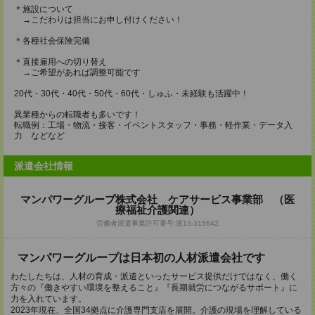
＊施設について
→こだわりは担当にお申し付けください！
＊各種社会保険完備
＊直接雇用への切り替え
→ご希望があれば調整可能です
20代・30代・40代・50代・60代・しゅふ・未経験も活躍中！
異業種からの転職者も多いです！
転職例：工場・物流・接客・イベントスタッフ・事務・軽作業・データ入
力 などなど
派遣会社情報
マンパワーグループ株式会社 ケアサービス事業部 （医
療福祉介護関連）
労働者派遣事業許可番号:派13-315642
マンパワーグループは日本初の人材派遣会社です
わたしたちは、人材の育成・派遣といったサービス提供だけではなく、働く
方々の『働きやすい環境を整えること』『長期就労につながるサポート』に
力を入れています。
2023年現在、全国34拠点に介護専門支店を展開。介護の現場を理解している