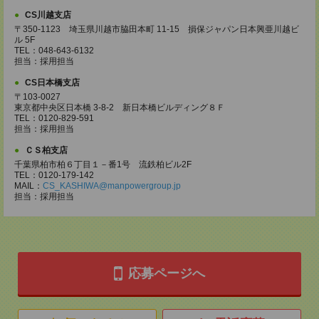
CS川越支店
〒350-1123 埼玉県川越市脇田本町 11-15 損保ジャパン日本興亜川越ビ
ル 5F
TEL：048-643-6132
担当：採用担当
CS日本橋支店
〒103-0027
東京都中央区日本橋 3-8-2 新日本橋ビルディング８Ｆ
TEL：0120-829-591
担当：採用担当
ＣＳ柏支店
千葉県柏市柏６丁目１－番1号 流鉄柏ビル2F
TEL：0120-179-142
MAIL：
CS_KASHIWA@manpowergroup.jp
担当：採用担当
応募ページへ