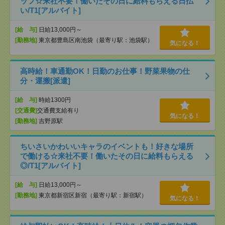
ッフ☆来社不要！働いたその日に給料もらえる日払
い/T1[アルバイト]
[給 与]
日給13,000円～
[勤務地]
東京都豊島区南池袋（最寄り駅：池袋駅）
気になる！
高時給！車通勤OK！日勤のお仕事！野菜果物の仕
分・運搬[派遣]
[給 与]
時給1300円
[交通費]
交通費支給有り
気になる！
[勤務地]
吉野原駅
ちいさいかわいいキャラのイベントも！好きな場所
で働ける☆来社不要！働いたその日に給料もらえる
◎/T1[アルバイト]
[給 与]
日給13,000円～
[勤務地]
東京都新宿区新宿（最寄り駅：新宿駅）
気になる！