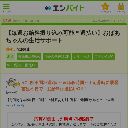
0
メニュー
気になる！
ログイン
NEW
掲載日 :2026
/
08
/
08
No.MANPWK912517-29
【毎週お給料振り込み可能＊週払い】おばあ
ちゃんの生活サポート
職種：
介護関連
派遣
職種未経験OK
社会人未経験OK
大学生歓迎
ブランクOK
WEB登録・面接OK
≪年齢不問≫週3日～＆1日6時間～！応募時に履歴
書は不要で、お給料は週払いOK！
【毎週がお給料日？週払い制度あり!】週払い制度があるので今週
...
もっとみる
応募が集まった時点で掲載終了
この求人は応募が集まり次第、掲載終了致します。予めご理解くださ