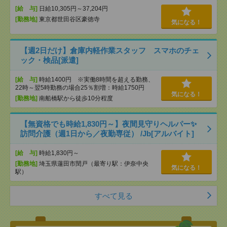
[給 与]
日給10,305円～37,204円
[勤務地]
東京都世田谷区豪徳寺
気になる！
【週2日だけ】倉庫内軽作業スタッフ スマホのチェ
ック・検品[派遣]
[給 与]
時給1400円 ※実働8時間を超える勤務、
22時～翌5時勤務の場合25％割増：時給1750円
気になる！
[勤務地]
南船橋駅から徒歩10分程度
【無資格でも時給1,830円～】夜間見守りヘルパー✨
訪問介護（週1日から／夜勤専従） /Jb[アルバイト]
[給 与]
時給1,830円～
[勤務地]
埼玉県蓮田市閏戸（最寄り駅：伊奈中央
気になる！
駅）
すべて見る