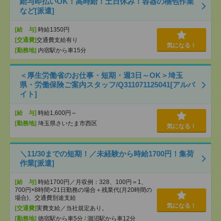
給与即払いOK！高時給！土日休み！容器の梱包作業
など[派遣]
[給 与]
時給1350円
[交通費]
交通費支給有り
気になる！
[勤務地]
内宿駅から車15分
＜厚生労働省のお仕事・短期・週3日～OK＞埼玉
県・労働保険ご案内スタッフ/Q311071125041[アルバ
イト]
[給 与]
時給1,600円～
[勤務地]
埼玉県さいたま市西区
気になる！
＼11/30までの短期！／未経験から時給1700円！集荷
作業[派遣]
[給 与]
時給1700円／月収例：328、100円＝1、
700円×8時間×21日勤務の場合＋残業代(月20時間の
場合)、交通費別途支給
気になる！
[交通費]
実費支給／当社規定あり。
[勤務地]
徳宿駅から車5分
/
涸沼駅から車12分