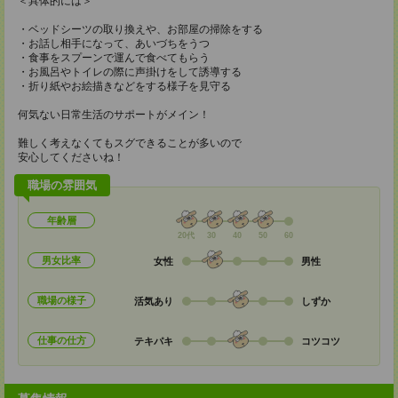
＜具体的には＞
・ベッドシーツの取り換えや、お部屋の掃除をする
・お話し相手になって、あいづちをうつ
・食事をスプーンで運んで食べてもらう
・お風呂やトイレの際に声掛けをして誘導する
・折り紙やお絵描きなどをする様子を見守る
何気ない日常生活のサポートがメイン！
難しく考えなくてもスグできることが多いので
安心してくださいね！
職場の雰囲気
年齢層
20代
30
40
50
60
男女比率
女性
男性
職場の様子
活気あり
しずか
仕事の仕方
テキパキ
コツコツ