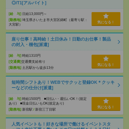
◎/T1[アルバイト]
[給 与]
日給13,000円～
[勤務地]
埼玉県さいたま市大宮区錦町（最寄り駅：
気になる！
大宮駅）
座り仕事！高時給！土日休み！日勤のお仕事！製品
の封入・梱包[派遣]
[給 与]
時給1310円
[交通費]
交通費支給有り
気になる！
[勤務地]
土呂駅から徒歩13分
短時間シフトあり！WEBでサクッと登録OK＊クッキ
ーなどの仕分け[派遣]
[給 与]
時給1500円 ■日払い・週払いOK！(規定
あり) ■現金日払いもOK(規定あり)
気になる！
[勤務地]
新宿駅
/
新宿三丁目駅
人気イベントも！好きな場所で働けるイベントスタ