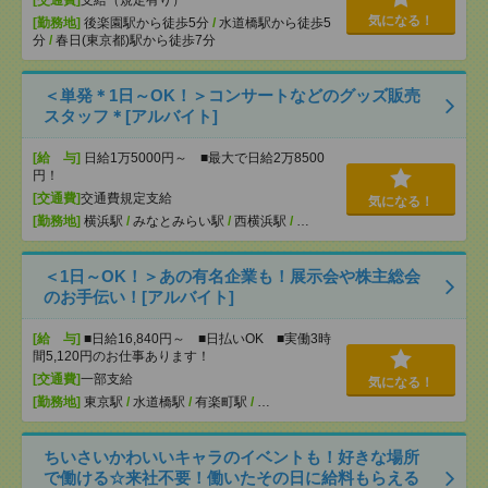
[交通費]
支給（規定有り）
気になる！
[勤務地]
後楽園駅から徒歩5分
/
水道橋駅から徒歩5
分
/
春日(東京都)駅から徒歩7分
＜単発＊1日～OK！＞コンサートなどのグッズ販売
スタッフ＊[アルバイト]
[給 与]
日給1万5000円～ ■最大で日給2万8500
円！
[交通費]
交通費規定支給
気になる！
[勤務地]
横浜駅
/
みなとみらい駅
/
西横浜駅
/
…
＜1日～OK！＞あの有名企業も！展示会や株主総会
のお手伝い！[アルバイト]
[給 与]
■日給16,840円～ ■日払いOK ■実働3時
間5,120円のお仕事あります！
[交通費]
一部支給
気になる！
[勤務地]
東京駅
/
水道橋駅
/
有楽町駅
/
…
ちいさいかわいいキャラのイベントも！好きな場所
で働ける☆来社不要！働いたその日に給料もらえる