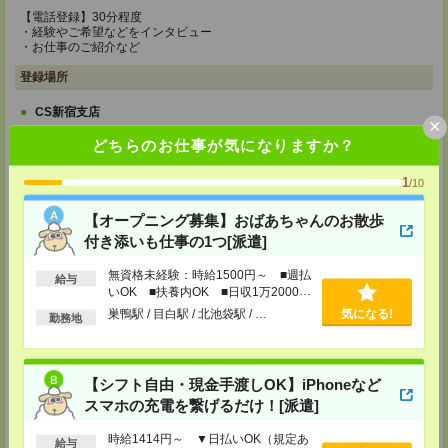
【電話登録】30分程度
・経験やご希望などをインタビュー
・お仕事のご紹介など
登録場所
CS新宿支店
×
〒163-1517
どちらのお仕事が気になりますか？
東京都新宿区西新宿 1-6-1 新宿エルタワー 17F
TEL：0120-659-458
MAIL：
CS_SHINJUKU@manpowergroup.jp
1
/10
担当：採用担当
【オープニング募集】おばあちゃんのお散歩
CS立川支店
付き添いも仕事の1つ[派遣]
〒190-0012
東京都立川市曙町2-34-7 ファーレイーストビル 8F
TEL：0120-659-460
無資格未経験：時給1500円～ ■週払
給与
MAIL：
CS_TACHIKAWA@manpowergroup.jp
いOK ■扶養内OK ■日収1万2000円
担当：採用担当
以上
巣鴨駅 / 目白駅 / 北池袋駅 / …
気になる!
勤務地
CS横浜支店
〒220-8136
神奈川県横浜市西区みなとみらい 2-2-1 横浜ランドマークタワー36F
TEL：0120-659-459
【シフト自由・現金手渡しOK】iPhoneなど
MAIL：
CS_YOKOHAMA@manpowergroup.jp
スマホの充電を繋げるだけ！[派遣]
担当：採用担当
時給1414円～ ▼日払いOK（規定あ
CS大宮支店
給与