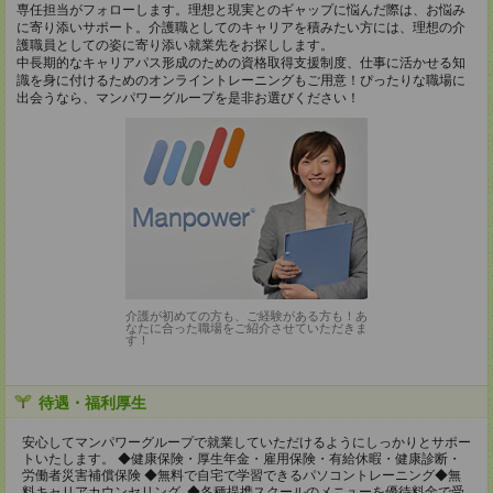
専任担当がフォローします。理想と現実とのギャップに悩んだ際は、お悩み
に寄り添いサポート。介護職としてのキャリアを積みたい方には、理想の介
護職員としての姿に寄り添い就業先をお探しします。
中長期的なキャリアパス形成のための資格取得支援制度、仕事に活かせる知
識を身に付けるためのオンライントレーニングもご用意！ぴったりな職場に
出会うなら、マンパワーグループを是非お選びください！
介護が初めての方も、ご経験がある方も！あ
なたに合った職場をご紹介させていただきま
す！
待遇・福利厚生
安心してマンパワーグループで就業していただけるようにしっかりとサポー
トいたします。 ◆健康保険・厚生年金・雇用保険・有給休暇・健康診断・
労働者災害補償保険 ◆無料で自宅で学習できるパソコントレーニング◆無
料キャリアカウンセリング ◆各種提携スクールのメニューを優待料金で受