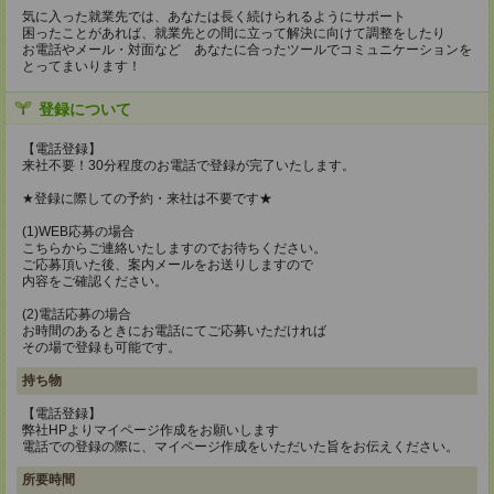
気に入った就業先では、あなたは長く続けられるようにサポート
困ったことがあれば、就業先との間に立って解決に向けて調整をしたり
お電話やメール・対面など あなたに合ったツールでコミュニケーションを
とってまいります！
登録について
【電話登録】
来社不要！30分程度のお電話で登録が完了いたします。
★登録に際しての予約・来社は不要です★
(1)WEB応募の場合
こちらからご連絡いたしますのでお待ちください。
ご応募頂いた後、案内メールをお送りしますので
内容をご確認ください。
(2)電話応募の場合
お時間のあるときにお電話にてご応募いただければ
その場で登録も可能です。
持ち物
【電話登録】
弊社HPよりマイページ作成をお願いします
電話での登録の際に、マイページ作成をいただいた旨をお伝えください。
所要時間