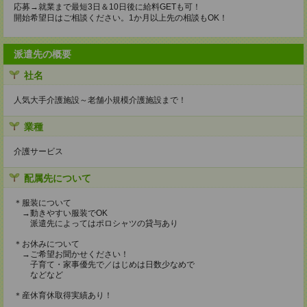
応募→就業まで最短3日＆10日後に給料GETも可！
開始希望日はご相談ください。1か月以上先の相談もOK！
派遣先の概要
社名
人気大手介護施設～老舗小規模介護施設まで！
業種
介護サービス
配属先について
＊服装について
→動きやすい服装でOK
派遣先によってはポロシャツの貸与あり
＊お休みについて
→ご希望お聞かせください！
子育て・家事優先で／はじめは日数少なめで
などなど
＊産休育休取得実績あり！