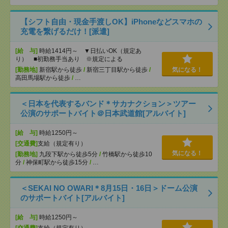
【シフト自由・現金手渡しOK】iPhoneなどスマホの
充電を繋げるだけ！[派遣]
[給 与]
時給1414円～ ▼日払いOK（規定あ
り） ■初勤務手当あり ※規定による
[勤務地]
新宿駅から徒歩
/
新宿三丁目駅から徒歩
/
気になる！
高田馬場駅から徒歩
/
…
＜日本を代表するバンド＊サカナクション＞ツアー
公演のサポートバイト＠日本武道館[アルバイト]
[給 与]
時給1250円～
[交通費]
支給（規定有り）
気になる！
[勤務地]
九段下駅から徒歩5分
/
竹橋駅から徒歩10
分
/
神保町駅から徒歩15分
/
…
＜SEKAI NO OWARI＊8月15日・16日＞ドーム公演
のサポートバイト[アルバイト]
[給 与]
時給1250円～