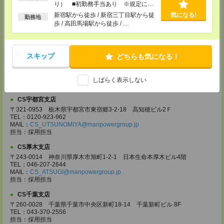
り） ■初勤務手当あり ※規定によ
〒330-0854 埼玉県さいたま市大宮区桜木町 1-10-16 シーノ大宮ノース
る
ウイング 9階
新宿駅から徒歩 / 新宿三丁目駅から徒
気になる!
勤務地
TEL：0120-769-355
歩 / 高田馬場駅から徒歩 / …
MAIL：
CS_OMIYA@manpowergroup.jp
担当：採用担当
CS高崎支店
スキップ
どちらも気になる！
〒370-0831 群馬県高崎市あら町167 高崎第一生命ビルディング11Ｆ
TEL：027-320-6558
MAIL：
CS_TAKASAKI@manpowergroup.jp
しばらく表示しない
担当：採用担当
CS宇都宮支店
〒321-0953 栃木県宇都宮市東宿郷3-2-18 高知穂ビル2Ｆ
TEL：0120-923-962
MAIL：
CS_UTSUNOMIYA@manpowergroup.jp
担当：採用担当
CS厚木支店
〒243-0014 神奈川県厚木市旭町1-2-1 日本生命本厚木ビル4階
TEL：046-207-2644
MAIL：
CS_ATSUGI@manpowergroup.jp
担当：採用担当
CS千葉支店
〒260-0028 千葉県千葉市中央区新町18-14 千葉新町ビル 8F
TEL：043-370-2556
担当：採用担当