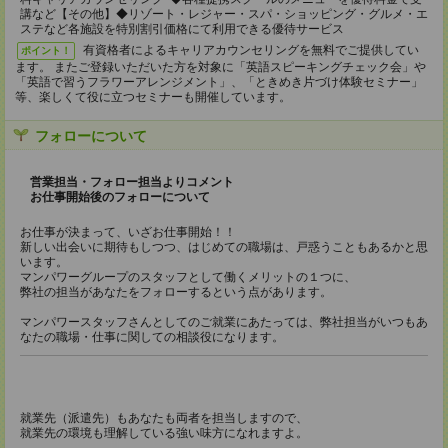
講など【その他】◆リゾート・レジャー・スパ・ショッピング・グルメ・エ
ステなど各施設を特別割引価格にて利用できる優待サービス
有資格者によるキャリアカウンセリングを無料でご提供してい
ポイント！
ます。 またご登録いただいた方を対象に「英語スピーキングチェック会」や
「英語で習うフラワーアレンジメント」、「ときめき片づけ体験セミナー」
等、楽しくて役に立つセミナーも開催しています。
フォローについて
営業担当・フォロー担当よりコメント
お仕事開始後のフォローについて
お仕事が決まって、いざお仕事開始！！
新しい出会いに期待もしつつ、はじめての職場は、戸惑うこともあるかと思
います。
マンパワーグループのスタッフとして働くメリットの１つに、
弊社の担当があなたをフォローするという点があります。
マンパワースタッフさんとしてのご就業にあたっては、弊社担当がいつもあ
なたの職場・仕事に関しての相談役になります。
就業先（派遣先）もあなたも両者を担当しますので、
就業先の環境も理解している強い味方になれますよ。