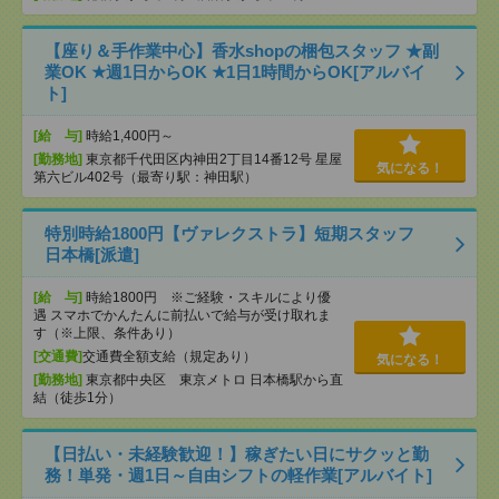
【座り＆手作業中心】香水shopの梱包スタッフ ★副
業OK ★週1日からOK ★1日1時間からOK[アルバイ
ト]
[給 与]
時給1,400円～
[勤務地]
東京都千代田区内神田2丁目14番12号 星屋
気になる！
第六ビル402号（最寄り駅：神田駅）
特別時給1800円【ヴァレクストラ】短期スタッフ
日本橋[派遣]
[給 与]
時給1800円 ※ご経験・スキルにより優
遇 スマホでかんたんに前払いで給与が受け取れま
す（※上限、条件あり）
[交通費]
交通費全額支給（規定あり）
気になる！
[勤務地]
東京都中央区 東京メトロ 日本橋駅から直
結（徒歩1分）
【日払い・未経験歓迎！】稼ぎたい日にサクッと勤
務！単発・週1日～自由シフトの軽作業[アルバイト]