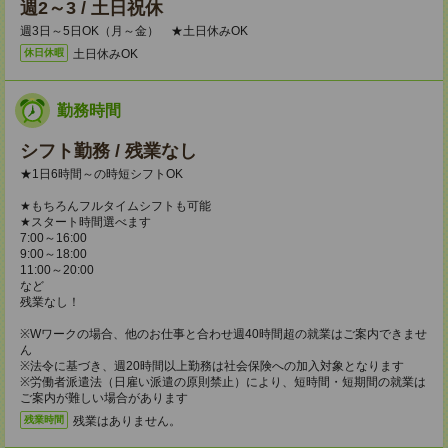
週2～3 / 土日祝休
週3日～5日OK（月～金） ★土日休みOK
土日休みOK
休日休暇
勤務時間
シフト勤務 / 残業なし
★1日6時間～の時短シフトOK
★もちろんフルタイムシフトも可能
★スタート時間選べます
7:00～16:00
9:00～18:00
11:00～20:00
など
残業なし！
※Wワークの場合、他のお仕事と合わせ週40時間超の就業はご案内できませ
ん
※法令に基づき、週20時間以上勤務は社会保険への加入対象となります
※労働者派遣法（日雇い派遣の原則禁止）により、短時間・短期間の就業は
ご案内が難しい場合があります
残業はありません。
残業時間