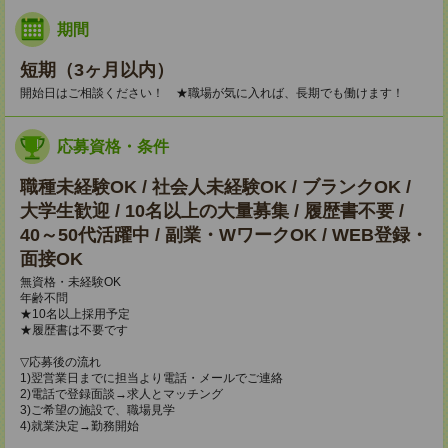
期間
短期（3ヶ月以内）
開始日はご相談ください！ ★職場が気に入れば、長期でも働けます！
応募資格・条件
職種未経験OK / 社会人未経験OK / ブランクOK /
大学生歓迎 / 10名以上の大量募集 / 履歴書不要 /
40～50代活躍中 / 副業・WワークOK / WEB登録・
面接OK
無資格・未経験OK
年齢不問
★10名以上採用予定
★履歴書は不要です
▽応募後の流れ
1)翌営業日までに担当より電話・メールでご連絡
2)電話で登録面談→求人とマッチング
3)ご希望の施設で、職場見学
4)就業決定→勤務開始