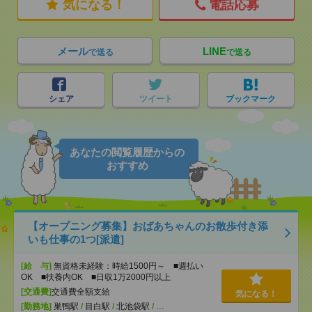
気になる！
電話応募
メール
LINE
で送る
で送る
シェア
ツイート
ブックマーク
あなたの閲覧履歴からの
おすすめ
【オープニング募集】おばあちゃんのお散歩付き添
いも仕事の1つ[派遣]
[給 与]
無資格未経験：時給1500円～ ■週払い
OK ■扶養内OK ■日収1万2000円以上
[交通費]
交通費全額支給
気になる！
[勤務地]
巣鴨駅
/
目白駅
/
北池袋駅
/
…