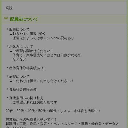
病院
配属先について
＊服装について
→動きやすい服装でOK
派遣先によってはポロシャツの貸与あり
＊お休みについて
→ご希望お聞かせください！
子育て・家事優先で／はじめは日数少なめで
などなど
＊産休育休取得実績あり！
＊病院について
→こだわりは担当にお申し付けください！
＊各種社会保険完備
＊直接雇用への切り替え
→ご希望があれば調整可能です
20代・30代・40代・50代・60代・しゅふ・未経験も活躍中！
異業種からの転職者も多いです！
転職例：工場・物流・接客・イベントスタッフ・事務・軽作業・データ入