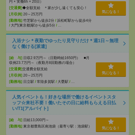
円 × 実働6h × 20日）
[交通費]
◆全額支給 ＊家が少し遠くても安心！
気になる！
[月収例]
20～25万円
[勤務地]
竹芝駅から徒歩2分
/
浜松町駅から徒歩4分
/
大門(東京都)駅から徒歩5分
/
…
入浴ナシ＊夜勤でゆったり見守りだけ＊週1日～無理
なく働ける[派遣]
[給 与]
日収2.9万円～（日勤時給1650円） ■月
収例23.7万円～（夜勤月8回勤務の場合）
[交通費]
交通費全額支給
気になる！
[月収例]
20～25万円
[勤務地]
日立駅
/
常陸多賀駅
/
大甕駅
/
…
人気イベントも！好きな場所で働けるイベントスタ
ッフ☆来社不要！働いたその日に給料もらえる日払
い/T1[アルバイト]
[給 与]
日給13,000円～
[勤務地]
東京都豊島区南池袋（最寄り駅：池袋駅）
気になる！