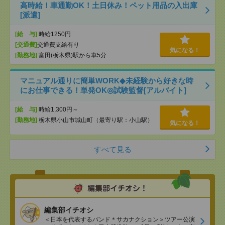
高時給！車通勤OK！土日休み！ペット用品の入出庫
[派遣]
[給 与]
時給1250円
[交通費]
交通費支給有り
気になる！
[勤務地]
富田(栃木県)駅から車5分
マニュアル通りに簡単WORK◆未経験から好きな時
にお仕事できる！単発OK◎試験監督[アルバイト]
[給 与]
時給1,300円～
[勤務地]
栃木県小山市城山町（最寄り駅：小山駅）
気になる！
すべて見る
編集部イチオシ
＜日本を代表するバンド＊サカナクション＞ツアー公演