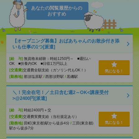
あなたの閲覧履歴からの
おすすめ
【オープニング募集】おばあちゃんのお散歩付き添
いも仕事の1つ[派遣]
[給 与]
無資格未経験：時給1250円～ ■週払い
OK ■扶養内OK ■日収1万円以上
[交通費]
交通費全額支給（ガソリン代もOK！）
気になる！
[勤務地]
那須塩原駅
/
西那須野駅
/
黒磯駅
＼！完全在宅！／土日含む週2～OK<講座受付
>@2400円[派遣]
[給 与]
時給2400円＋交
[交通費]
交通費実費支給（当社規定あり）
気になる！
[勤務地]
田町(東京都)駅から徒歩4分
/
三田(東京都)
駅から徒歩7分