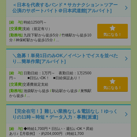
＜日本を代表するバンド＊サカナクション＞ツアー
公演のサポートバイト＠日本武道館[アルバイト]
[給 与]
時給1250円～
[交通費]
支給（規定有り）
気になる！
[勤務地]
九段下駅から徒歩5分
/
竹橋駅から徒歩10
分
/
神保町駅から徒歩15分
/
…
＼急募！単発1日のみOK／イベントでイスを並べた
り…簡単作業[アルバイト]
[給 与]
日勤日給：1万円～ 夜勤日給：1万2500
円～ ■日払いOK！ ■日給保証あり！
[交通費]
交通費規定支給
気になる！
[勤務地]
池袋駅から徒歩
/
駒込駅から徒歩
/
巣鴨駅
から徒歩
/
…
【完全在宅！】難しい業務なし＆電話なし！ゆっく
りの11時～時短＊データ入力・事務[派遣]
[給 与]
◆時給1,700円＊日払い・週払いOK＊昇給
あり♪【月収例】 ・約204,000円 （時給1,700