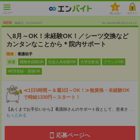
0
メニュー
気になる！
ログイン
NEW
掲載日 :2026
/
08
/
05
No.MANPWK903193-12
＼8月～OK！未経験OK！／シーツ交換など
カンタンなことから＊院内サポート
職種：
看護助手
派遣
職種未経験OK
社会人未経験OK
大学生歓迎
ブランクOK
WEB登録・面接OK
≪1日5時間～＆週3日～OK！≫無資格・未経験OK
で時給1330円～スタート！
【あくまでお手伝いから】看護師さんのサポート役として、患者さ
...
もっとみる
応募ページへ