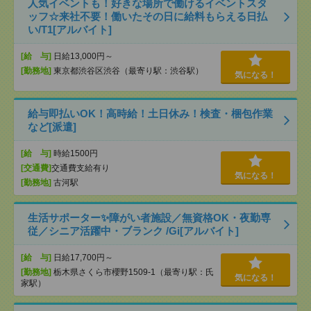
人気イベントも！好きな場所で働けるイベントスタ
ッフ☆来社不要！働いたその日に給料もらえる日払
い/T1[アルバイト]
[給 与]
日給13,000円～
[勤務地]
東京都渋谷区渋谷（最寄り駅：渋谷駅）
気になる！
給与即払いOK！高時給！土日休み！検査・梱包作業
など[派遣]
[給 与]
時給1500円
[交通費]
交通費支給有り
気になる！
[勤務地]
古河駅
生活サポーター✨障がい者施設／無資格OK・夜勤専
従／シニア活躍中・ブランク /Gi[アルバイト]
[給 与]
日給17,700円～
[勤務地]
栃木県さくら市櫻野1509-1（最寄り駅：氏
気になる！
家駅）