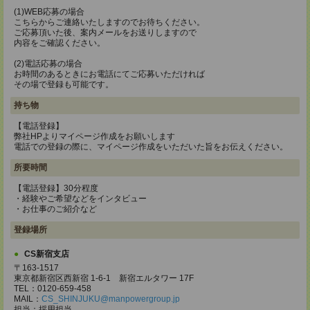
(1)WEB応募の場合
こちらからご連絡いたしますのでお待ちください。
ご応募頂いた後、案内メールをお送りしますので
内容をご確認ください。
(2)電話応募の場合
お時間のあるときにお電話にてご応募いただければ
その場で登録も可能です。
持ち物
【電話登録】
弊社HPよりマイページ作成をお願いします
電話での登録の際に、マイページ作成をいただいた旨をお伝えください。
所要時間
【電話登録】30分程度
・経験やご希望などをインタビュー
・お仕事のご紹介など
登録場所
CS新宿支店
〒163-1517
東京都新宿区西新宿 1-6-1 新宿エルタワー 17F
TEL：0120-659-458
MAIL：
CS_SHINJUKU@manpowergroup.jp
担当：採用担当