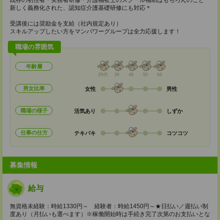
既存の初任者・実務者研修・介護福祉士のスクール補助はもちろんのこと
新しく義務化された、認知症介護基礎研修にも対応＊
受講後には奨励金を支給（社内規定あり）
スキルアップしたい方をマンパワーグループは全力応援します！
職場の雰囲気
年齢層
20代
30
40
50
60
男女比率
女性
男性
職場の様子
活気あり
しずか
仕事の仕方
テキパキ
コツコツ
募集情報
給与
無資格未経験：時給1330円～ 経験者：時給1450円～★日払い／週払い制
度あり（月払いも選べます）※稼働開始時は手続き完了次第のお支払いとな