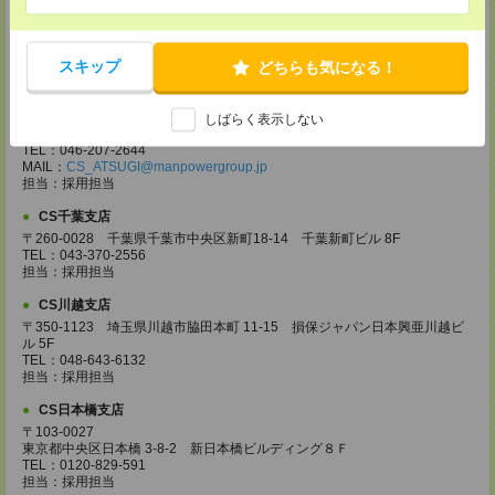
CS宇都宮支店
〒321-0953 栃木県宇都宮市東宿郷3-2-18 高知穂ビル2Ｆ
TEL：0120-923-962
MAIL：
CS_UTSUNOMIYA@manpowergroup.jp
スキップ
どちらも気になる！
担当：採用担当
CS厚木支店
しばらく表示しない
〒243-0014 神奈川県厚木市旭町1-2-1 日本生命本厚木ビル4階
TEL：046-207-2644
MAIL：
CS_ATSUGI@manpowergroup.jp
担当：採用担当
CS千葉支店
〒260-0028 千葉県千葉市中央区新町18-14 千葉新町ビル 8F
TEL：043-370-2556
担当：採用担当
CS川越支店
〒350-1123 埼玉県川越市脇田本町 11-15 損保ジャパン日本興亜川越ビ
ル 5F
TEL：048-643-6132
担当：採用担当
CS日本橋支店
〒103-0027
東京都中央区日本橋 3-8-2 新日本橋ビルディング８Ｆ
TEL：0120-829-591
担当：採用担当