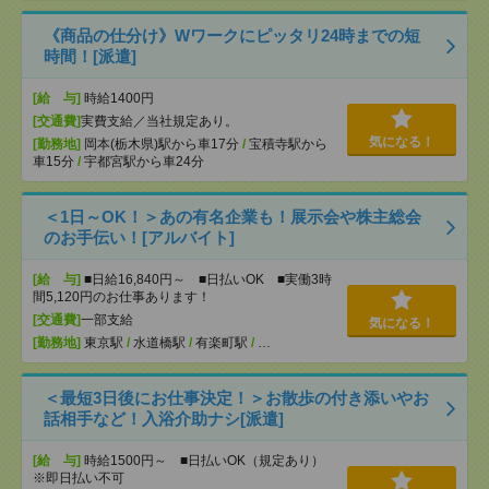
《商品の仕分け》Wワークにピッタリ24時までの短
時間！[派遣]
[給 与]
時給1400円
[交通費]
実費支給／当社規定あり。
気になる！
[勤務地]
岡本(栃木県)駅から車17分
/
宝積寺駅から
車15分
/
宇都宮駅から車24分
＜1日～OK！＞あの有名企業も！展示会や株主総会
のお手伝い！[アルバイト]
[給 与]
■日給16,840円～ ■日払いOK ■実働3時
間5,120円のお仕事あります！
[交通費]
一部支給
気になる！
[勤務地]
東京駅
/
水道橋駅
/
有楽町駅
/
…
＜最短3日後にお仕事決定！＞お散歩の付き添いやお
話相手など！入浴介助ナシ[派遣]
[給 与]
時給1500円～ ■日払いOK（規定あり）
※即日払い不可