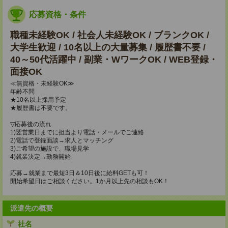
応募資格・条件
職種未経験OK / 社会人未経験OK / ブランクOK /
大学生歓迎 / 10名以上の大量募集 / 履歴書不要 /
40～50代活躍中 / 副業・WワークOK / WEB登録・
面接OK
≪無資格・未経験OK≫
年齢不問
★10名以上採用予定
★履歴書は不要です。
▽応募後の流れ
1)翌営業日までに担当より電話・メールでご連絡
2)電話で登録面談→求人とマッチング
3)ご希望の施設で、職場見学
4)就業決定→勤務開始
応募→就業まで最短3日＆10日後に給料GETも可！
開始希望日はご相談ください。1か月以上先の相談もOK！
派遣先の概要
社名