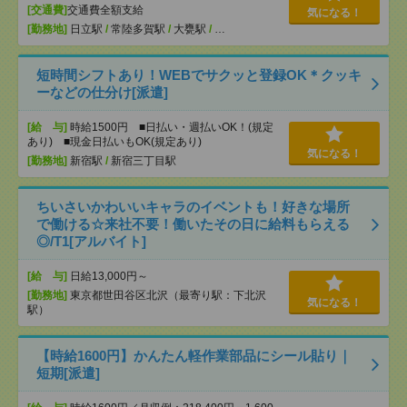
[交通費]
交通費全額支給
気になる！
[勤務地]
日立駅
/
常陸多賀駅
/
大甕駅
/
…
短時間シフトあり！WEBでサクッと登録OK＊クッキ
ーなどの仕分け[派遣]
[給 与]
時給1500円 ■日払い・週払いOK！(規定
あり) ■現金日払いもOK(規定あり)
気になる！
[勤務地]
新宿駅
/
新宿三丁目駅
ちいさいかわいいキャラのイベントも！好きな場所
で働ける☆来社不要！働いたその日に給料もらえる
◎/T1[アルバイト]
[給 与]
日給13,000円～
[勤務地]
東京都世田谷区北沢（最寄り駅：下北沢
気になる！
駅）
【時給1600円】かんたん軽作業部品にシール貼り｜
短期[派遣]