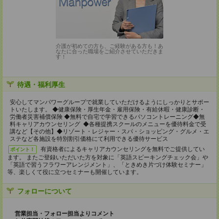
介護が初めての方も、ご経験がある方も！あ
なたに合った職場をご紹介させていただきま
す！
待遇・福利厚生
安心してマンパワーグループで就業していただけるようにしっかりとサポー
トいたします。 ◆健康保険・厚生年金・雇用保険・有給休暇・健康診断・
労働者災害補償保険 ◆無料で自宅で学習できるパソコントレーニング◆無
料キャリアカウンセリング ◆各種提携スクールのメニューを優待料金で受
講など【その他】◆リゾート・レジャー・スパ・ショッピング・グルメ・エ
ステなど各施設を特別割引価格にて利用できる優待サービス
有資格者によるキャリアカウンセリングを無料でご提供してい
ポイント！
ます。 またご登録いただいた方を対象に「英語スピーキングチェック会」や
「英語で習うフラワーアレンジメント」、「ときめき片づけ体験セミナー」
等、楽しくて役に立つセミナーも開催しています。
フォローについて
営業担当・フォロー担当よりコメント