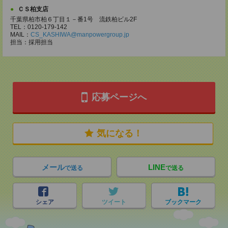
ＣＳ柏支店
千葉県柏市柏６丁目１－番1号 流鉄柏ビル2F
TEL：0120-179-142
MAIL：
CS_KASHIWA@manpowergroup.jp
担当：採用担当
応募ページへ
気になる！
メール
LINE
で送る
で送る
シェア
ツイート
ブックマーク