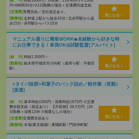
[給 与]
時給1600円／月収例：218,400円＝1,600
円×6時間30分×21日勤務の場合＋交通費別途支給
[交通費]
実費支給／当社規定あり。
気になる！
[勤務地]
志村坂上駅から徒歩10分
/
北赤羽駅から徒
歩15分
/
赤羽駅からバス15分
マニュアル通りに簡単WORK◆未経験から好きな時
にお仕事できる！単発OK◎試験監督[アルバイト]
[給 与]
時給1,300円～
[勤務地]
栃木県宇都宮市川向町（最寄り駅：宇都宮
気になる！
駅）
<タイパ抜群>和菓子のパック詰め／軽作業（夜勤）
[派遣]
[給 与]
基本時給1500円・深夜時給1875円 ※交通
費全額支給（規定あり） 【月収例】28.5万円（20
日勤務＋深夜120h ※残業なしの場合）
気になる！
[交通費]
交通費支給あり
[勤務地]
木場(東京都)駅
/
東陽町駅
/
門前仲町駅