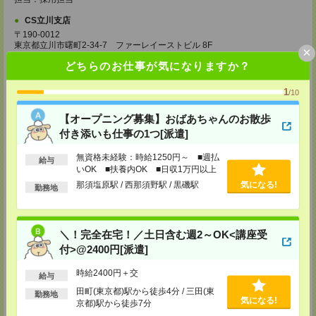
CS立川支店
〒190-0012
東京都立川市曙町2-34-7 ファーレイーストビル 8F
×
TEL：0120-659-460
どちらのお仕事が気になりますか？
MAIL：
CS_TACHIKAWA@manpowergroup.jp
担当：採用担当
1
/10
CS横浜支店
〒220-8136
【オープニング募集】おばあちゃんのお散歩
神奈川県横浜市西区みなとみらい 2-2-1 横浜ランドマークタワー36F
付き添いも仕事の1つ[派遣]
TEL：0120-659-459
MAIL：
CS_YOKOHAMA@manpowergroup.jp
担当：採用担当
無資格未経験：時給1250円～ ■週払
給与
いOK ■扶養内OK ■日収1万円以上
CS大宮支店
那須塩原駅 / 西那須野駅 / 黒磯駅
気になる!
勤務地
〒330-0854 埼玉県さいたま市大宮区桜木町 1-10-16 シーノ大宮ノース
ウイング 9階
TEL：0120-769-355
MAIL：
CS_OMIYA@manpowergroup.jp
担当：採用担当
＼！完全在宅！／土日含む週2～OK<講座受
付>@2400円[派遣]
CS高崎支店
〒370-0831 群馬県高崎市あら町167 高崎第一生命ビルディング11Ｆ
時給2400円＋交
給与
TEL：027-320-6558
MAIL：
CS_TAKASAKI@manpowergroup.jp
田町(東京都)駅から徒歩4分 / 三田(東
勤務地
担当：採用担当
気になる!
京都)駅から徒歩7分