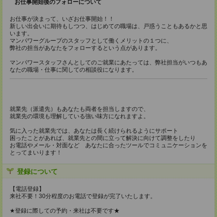
お仕事開始後のフォローについて
お仕事が決まって、いざお仕事開始！！
新しい出会いに期待もしつつ、はじめての職場は、戸惑うこともあるかと思
います。
マンパワーグループのスタッフとして働くメリットの１つに、
弊社の担当があなたをフォローするという点があります。
マンパワースタッフさんとしてのご就業にあたっては、弊社担当がいつもあ
なたの職場・仕事に関しての相談役になります。
就業先（派遣先）もあなたも両者を担当しますので、
就業先の環境も理解している強い味方になれますよ。
気に入った就業先では、あなたは長く続けられるようにサポート
困ったことがあれば、就業先との間に立って解決に向けて調整をしたり
お電話やメール・対面など あなたに合ったツールでコミュニケーションを
とってまいります！
登録について
【電話登録】
来社不要！30分程度のお電話で登録が完了いたします。
★登録に際しての予約・来社は不要です★