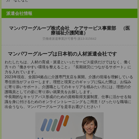
力 などなど
派遣会社情報
マンパワーグループ株式会社 ケアサービス事業部 （医
療福祉介護関連）
労働者派遣事業許可番号:派13-315642
マンパワーグループは日本初の人材派遣会社です
わたしたちは、人材の育成・派遣といったサービス提供だけではなく、働く
方々の『働きやすい環境を整えること』『長期就労につながるサポート』に
力を入れています。
2023年現在、全国34拠点に介護専門支店を展開。介護の現場を理解している
専任担当がフォローします。理想と現実とのギャップに悩んだ際は、お悩み
に寄り添いサポート。介護職としてのキャリアを積みたい方には、理想の介
護職員としての姿に寄り添い就業先をお探しします。
中長期的なキャリアパス形成のための資格取得支援制度、仕事に活かせる知
識を身に付けるためのオンライントレーニングもご用意！ぴったりな職場に
出会うなら、マンパワーグループを是非お選びください！