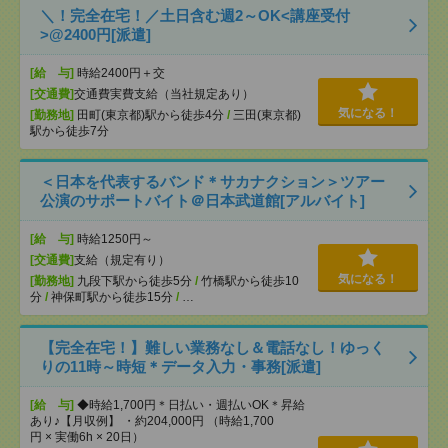
＼！完全在宅！／土日含む週2～OK<講座受付
>@2400円[派遣]
[給 与]
時給2400円＋交
[交通費]
交通費実費支給（当社規定あり）
気になる！
[勤務地]
田町(東京都)駅から徒歩4分
/
三田(東京都)
駅から徒歩7分
＜日本を代表するバンド＊サカナクション＞ツアー
公演のサポートバイト＠日本武道館[アルバイト]
[給 与]
時給1250円～
[交通費]
支給（規定有り）
気になる！
[勤務地]
九段下駅から徒歩5分
/
竹橋駅から徒歩10
分
/
神保町駅から徒歩15分
/
…
【完全在宅！】難しい業務なし＆電話なし！ゆっく
りの11時～時短＊データ入力・事務[派遣]
[給 与]
◆時給1,700円＊日払い・週払いOK＊昇給
あり♪【月収例】 ・約204,000円 （時給1,700
円 × 実働6h × 20日）