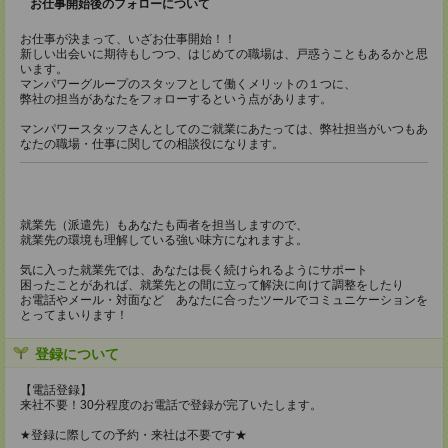
お仕事開始後のフォローについて
お仕事が決まって、いざお仕事開始！！
新しい出会いに期待もしつつ、はじめての職場は、戸惑うこともあるかと思
います。
マンパワーグループのスタッフとして働くメリットの１つに、
弊社の担当があなたをフォローするという点があります。
マンパワースタッフさんとしてのご就業にあたっては、弊社担当がいつもあ
なたの職場・仕事に関しての相談役になります。
就業先（派遣先）もあなたも両者を担当しますので、
就業先の環境も理解している強い味方になれますよ。
気に入った就業先では、あなたは長く続けられるようにサポート
困ったことがあれば、就業先との間に立って解決に向けて調整をしたり
お電話やメール・対面など あなたに合ったツールでコミュニケーションを
とってまいります！
登録について
【電話登録】
来社不要！30分程度のお電話で登録が完了いたします。
★登録に際しての予約・来社は不要です★