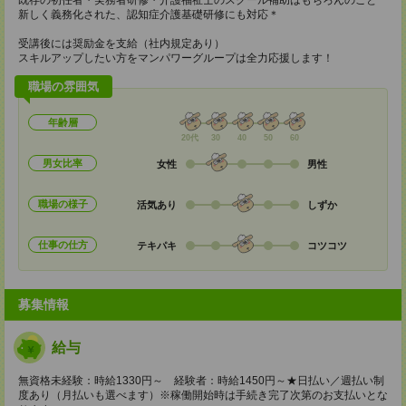
既存の初任者・実務者研修・介護福祉士のスクール補助はもちろんのこと
新しく義務化された、認知症介護基礎研修にも対応＊
受講後には奨励金を支給（社内規定あり）
スキルアップしたい方をマンパワーグループは全力応援します！
職場の雰囲気
年齢層
20代
30
40
50
60
男女比率
女性
男性
職場の様子
活気あり
しずか
仕事の仕方
テキパキ
コツコツ
募集情報
給与
無資格未経験：時給1330円～ 経験者：時給1450円～★日払い／週払い制
度あり（月払いも選べます）※稼働開始時は手続き完了次第のお支払いとな