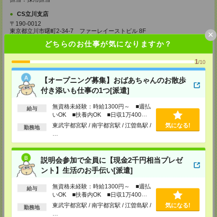
CS立川支店
〒190-0012
東京都立川市曙町2-34-7 ファーレイーストビル 8F
×
TEL：0120-659-460
どちらのお仕事が気になりますか？
MAIL：
CS_TACHIKAWA@manpowergroup.jp
担当：採用担当
1
/10
CS横浜支店
〒220-8136
【オープニング募集】おばあちゃんのお散歩
神奈川県横浜市西区みなとみらい 2-2-1 横浜ランドマークタワー36F
付き添いも仕事の1つ[派遣]
TEL：0120-659-459
MAIL：
CS_YOKOHAMA@manpowergroup.jp
担当：採用担当
無資格未経験：時給1300円～ ■週払
給与
いOK ■扶養内OK ■日収1万400円
CS大宮支店
以上
東武宇都宮駅 / 南宇都宮駅 / 江曽島駅 /
気になる!
勤務地
〒330-0854 埼玉県さいたま市大宮区桜木町 1-10-16 シーノ大宮ノース
…
ウイング 9階
TEL：0120-769-355
MAIL：
CS_OMIYA@manpowergroup.jp
説明会参加で全員に【現金2千円相当プレゼ
担当：採用担当
ント】生活のお手伝い[派遣]
CS高崎支店
〒370-0831 群馬県高崎市あら町167 高崎第一生命ビルディング11Ｆ
無資格未経験：時給1300円～ ■週払
給与
TEL：027-320-6558
いOK ■扶養内OK ■日収1万400円
MAIL：
CS_TAKASAKI@manpowergroup.jp
以上
東武宇都宮駅 / 南宇都宮駅 / 江曽島駅 /
気になる!
担当：採用担当
勤務地
…