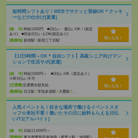
短時間シフトあり！WEBでサクッと登録OK＊クッキ
ーなどの仕分け[派遣]
[給 与]
時給1500円 ■日払い・週払いOK！(規定
あり) ■現金日払いもOK(規定あり)
気になる！
[勤務地]
新宿駅
/
新宿三丁目駅
【1日5時間～OK＊自由シフト】高級シニア向けマン
ションで生活サポ[派遣]
[給 与]
時給1500円～ ■日払いOK（規定あり）
※即日払い不可
[交通費]
交通費全額支給
気になる！
[勤務地]
日立駅
/
常陸多賀駅
/
大甕駅
/
…
人気イベントも！好きな場所で働けるイベントスタ
ッフ☆来社不要！働いたその日に給料もらえる日払
い/T1[アルバイト]
[給 与]
日給13,000円～
[勤務地]
東京都豊島区南池袋（最寄り駅：池袋駅）