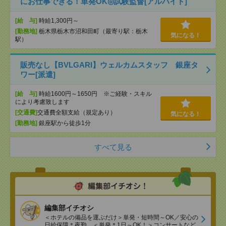
にお仕事できる！単発OK◎試験監督[アルバイト]
[給 与]
時給1,300円～
[勤務地]
栃木県栃木市沼和田町（最寄り駅：栃木
気になる！
駅）
販売なし【BVLGARI】ウェルカムスタッフ 銀座タ
ワー[派遣]
[給 与]
時給1600円～1650円 ※ご経験・スキル
により考慮致します
[交通費]
交通費全額支給（規定あり）
気になる！
[勤務地]
銀座駅から徒歩1分
すべて見る
編集部イチオシ
＜ホテルの備品を運ぶだけ＞単発・短時間～OK／安心の
日給保障＊夜勤、＜単発＊1日～OK！＞コンサートなど