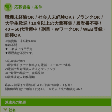
応募資格・条件
職種未経験OK / 社会人未経験OK / ブランクOK /
大学生歓迎 / 10名以上の大量募集 / 履歴書不要 /
40～50代活躍中 / 副業・WワークOK / WEB登録・
面接OK
≪無資格・未経験OK≫
年齢不問
★10名以上採用予定
★履歴書は不要です。
▽応募後の流れ
1)翌営業日までに担当より電話・メールでご連絡
2)電話で登録面談→求人とマッチング
3)ご希望の施設で、職場見学
4)就業決定→勤務開始
応募→就業まで最短3日＆10日後に給料GETも可！
開始希望日はご相談ください。1か月以上先の相談もOK！
派遣先の概要
社名