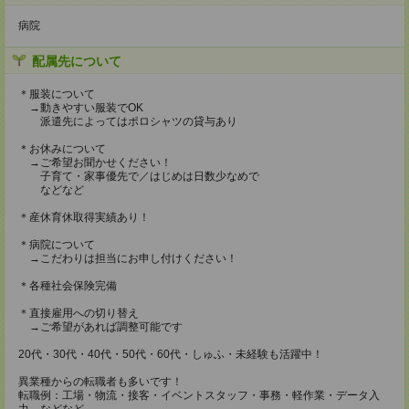
病院
配属先について
＊服装について
→動きやすい服装でOK
派遣先によってはポロシャツの貸与あり
＊お休みについて
→ご希望お聞かせください！
子育て・家事優先で／はじめは日数少なめで
などなど
＊産休育休取得実績あり！
＊病院について
→こだわりは担当にお申し付けください！
＊各種社会保険完備
＊直接雇用への切り替え
→ご希望があれば調整可能です
20代・30代・40代・50代・60代・しゅふ・未経験も活躍中！
異業種からの転職者も多いです！
転職例：工場・物流・接客・イベントスタッフ・事務・軽作業・データ入