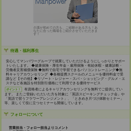
介護が初めての方も、ご経験がある方も！あ
なたに合った職場をご紹介させていただきま
す！
待遇・福利厚生
安心してマンパワーグループで就業していただけるようにしっかりとサポー
トいたします。 ◆健康保険・厚生年金・雇用保険・有給休暇・健康診断・
労働者災害補償保険 ◆無料で自宅で学習できるパソコントレーニング◆無
料キャリアカウンセリング ◆各種提携スクールのメニューを優待料金で受
講など【その他】◆リゾート・レジャー・スパ・ショッピング・グルメ・エ
ステなど各施設を特別割引価格にて利用できる優待サービス
有資格者によるキャリアカウンセリングを無料でご提供してい
ポイント！
ます。 またご登録いただいた方を対象に「英語スピーキングチェック会」や
「英語で習うフラワーアレンジメント」、「ときめき片づけ体験セミナー」
等、楽しくて役に立つセミナーも開催しています。
フォローについて
営業担当・フォロー担当よりコメント