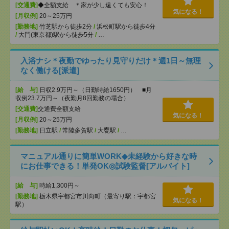
[交通費]
◆全額支給 ＊家が少し遠くても安心！
気になる！
[月収例]
20～25万円
[勤務地]
竹芝駅から徒歩2分
/
浜松町駅から徒歩4分
/
大門(東京都)駅から徒歩5分
/
…
入浴ナシ＊夜勤でゆったり見守りだけ＊週1日～無理
なく働ける[派遣]
[給 与]
日収2.9万円～（日勤時給1650円） ■月
収例23.7万円～（夜勤月8回勤務の場合）
[交通費]
交通費全額支給
気になる！
[月収例]
20～25万円
[勤務地]
日立駅
/
常陸多賀駅
/
大甕駅
/
…
マニュアル通りに簡単WORK◆未経験から好きな時
にお仕事できる！単発OK◎試験監督[アルバイト]
[給 与]
時給1,300円～
[勤務地]
栃木県宇都宮市川向町（最寄り駅：宇都宮
気になる！
駅）