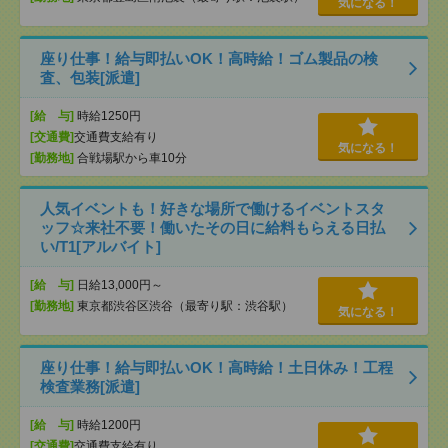
気になる！
座り仕事！給与即払いOK！高時給！ゴム製品の検
査、包装[派遣]
[給 与]
時給1250円
[交通費]
交通費支給有り
気になる！
[勤務地]
合戦場駅から車10分
人気イベントも！好きな場所で働けるイベントスタ
ッフ☆来社不要！働いたその日に給料もらえる日払
い/T1[アルバイト]
[給 与]
日給13,000円～
[勤務地]
東京都渋谷区渋谷（最寄り駅：渋谷駅）
気になる！
座り仕事！給与即払いOK！高時給！土日休み！工程
検査業務[派遣]
[給 与]
時給1200円
[交通費]
交通費支給有り