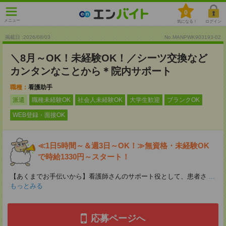
0
メニュー
気になる！
ログイン
掲載日 :2026
/
08
/
03
No.MANPWK903193-02
＼8月～OK！未経験OK！／シーツ交換など
カンタンなことから＊院内サポート
職種：
看護助手
派遣
職種未経験OK
社会人未経験OK
大学生歓迎
ブランクOK
WEB登録・面接OK
≪1日5時間～＆週3日～OK！≫無資格・未経験OK
で時給1330円～スタート！
【あくまでお手伝いから】看護師さんのサポート役として、患者さ
...
もっとみる
応募ページへ