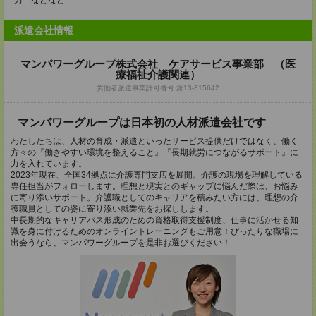
力 などなど
派遣会社情報
マンパワーグループ株式会社 ケアサービス事業部 （医
療福祉介護関連）
労働者派遣事業許可番号:派13-315642
マンパワーグループは日本初の人材派遣会社です
わたしたちは、人材の育成・派遣といったサービス提供だけではなく、働く
方々の『働きやすい環境を整えること』『長期就労につながるサポート』に
力を入れています。
2023年現在、全国34拠点に介護専門支店を展開。介護の現場を理解している
専任担当がフォローします。理想と現実とのギャップに悩んだ際は、お悩み
に寄り添いサポート。介護職としてのキャリアを積みたい方には、理想の介
護職員としての姿に寄り添い就業先をお探しします。
中長期的なキャリアパス形成のための資格取得支援制度、仕事に活かせる知
識を身に付けるためのオンライントレーニングもご用意！ぴったりな職場に
出会うなら、マンパワーグループを是非お選びください！