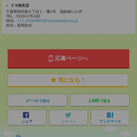
ＣＳ柏支店
千葉県柏市柏６丁目１－番1号 流鉄柏ビル2F
TEL：0120-179-142
MAIL：
CS_KASHIWA@manpowergroup.jp
担当：採用担当
応募ページへ
気になる！
メール
LINE
で送る
で送る
シェア
ツイート
ブックマーク