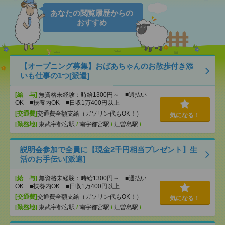
あなたの閲覧履歴からの
おすすめ
【オープニング募集】おばあちゃんのお散歩付き添
いも仕事の1つ[派遣]
[給 与]
無資格未経験：時給1300円～ ■週払い
OK ■扶養内OK ■日収1万400円以上
[交通費]
交通費全額支給（ガソリン代もOK！）
気になる！
[勤務地]
東武宇都宮駅
/
南宇都宮駅
/
江曽島駅
/
…
説明会参加で全員に【現金2千円相当プレゼント】生
活のお手伝い[派遣]
[給 与]
無資格未経験：時給1300円～ ■週払い
OK ■扶養内OK ■日収1万400円以上
[交通費]
交通費全額支給（ガソリン代もOK！）
気になる！
[勤務地]
東武宇都宮駅
/
南宇都宮駅
/
江曽島駅
/
…