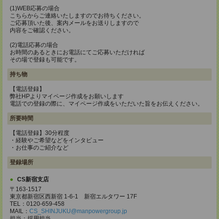
(1)WEB応募の場合
こちらからご連絡いたしますのでお待ちください。
ご応募頂いた後、案内メールをお送りしますので
内容をご確認ください。
(2)電話応募の場合
お時間のあるときにお電話にてご応募いただければ
その場で登録も可能です。
持ち物
【電話登録】
弊社HPよりマイページ作成をお願いします
電話での登録の際に、マイページ作成をいただいた旨をお伝えください。
所要時間
【電話登録】30分程度
・経験やご希望などをインタビュー
・お仕事のご紹介など
登録場所
CS新宿支店
〒163-1517
東京都新宿区西新宿 1-6-1 新宿エルタワー 17F
TEL：0120-659-458
MAIL：
CS_SHINJUKU@manpowergroup.jp
担当：採用担当