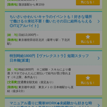
気になる！
[勤務地]
蒲須坂駅から車10分
ちいさいかわいいキャラのイベントも！好きな場所
で働ける☆来社不要！働いたその日に給料もらえる
◎/T1[アルバイト]
[給 与]
日給13,000円～
[勤務地]
東京都世田谷区北沢（最寄り駅：下北沢
気になる！
駅）
特別時給1800円【ヴァレクストラ】短期スタッフ
日本橋[派遣]
[給 与]
時給1800円 ※ご経験・スキルにより優
遇 スマホでかんたんに前払いで給与が受け取れま
す（※上限、条件あり）
[交通費]
交通費全額支給（規定あり）
気になる！
[勤務地]
東京都中央区 東京メトロ 日本橋駅から直
結（徒歩1分）
マニュアル通りに簡単WORK◆未経験から好きな時