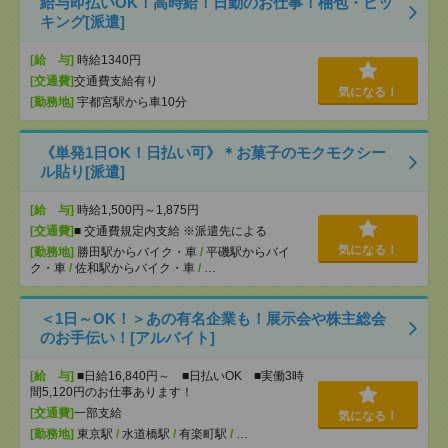
給与即払いOK！高時給！日勤のお仕事！梱包・ピッ
キング[派遣]
[給 与]
時給1340円
[交通費]
交通費支給有り
気になる！
[勤務地]
宇都宮駅から車10分
《単発1日OK！日払い可》＊お菓子のモクモクシー
ル貼り[派遣]
[給 与]
時給1,500円～1,875円
[交通費]
■ 交通費規定内支給 ※派遣先による
気になる！
[勤務地]
勝田駅からバイク・車
/
平磯駅からバイ
ク・車
/
佐和駅からバイク・車
/
…
＜1日～OK！＞あの有名企業も！展示会や株主総会
のお手伝い！[アルバイト]
[給 与]
■日給16,840円～ ■日払いOK ■実働3時
間5,120円のお仕事あります！
[交通費]
一部支給
気になる！
[勤務地]
東京駅
/
水道橋駅
/
有楽町駅
/
…