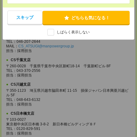
CS宇都宮支店
〒321-0953 栃木県宇都宮市東宿郷3-2-18 高知穂ビル2Ｆ
TEL：0120-923-962
スキップ
MAIL：
CS_UTSUNOMIYA@manpowergroup.jp
どちらも気になる！
担当：採用担当
CS厚木支店
しばらく表示しない
〒243-0014 神奈川県厚木市旭町1-2-1 日本生命本厚木ビル4階
TEL：046-207-2644
MAIL：
CS_ATSUGI@manpowergroup.jp
担当：採用担当
CS千葉支店
〒260-0028 千葉県千葉市中央区新町18-14 千葉新町ビル 8F
TEL：043-370-2556
担当：採用担当
CS川越支店
〒350-1123 埼玉県川越市脇田本町 11-15 損保ジャパン日本興亜川越ビ
ル 5F
TEL：048-643-6132
担当：採用担当
CS日本橋支店
〒103-0027
東京都中央区日本橋 3-8-2 新日本橋ビルディング８Ｆ
TEL：0120-829-591
担当：採用担当