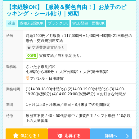
【未経験OK】【服装＆髪色自由！】お菓子のピ
ッキング・シール貼り｜短期
派遣
職種未経験OK
ブランクOK
WEB登録・面接OK
時給1400円／月収例：117,600円＝1,400円×4時間×21日勤務の
給与
場合＋交通費別途支給
交通費別途支給あり
実費支給／当社規定あり。
交通費
さいたま市見沼区
勤務地
七里駅から車6分
/
大宮公園駅
/
大宮(埼玉県)駅
アパレル・日用雑貨
(1)14:00-18:00(休憩0分) (2)14:00-19:00(休憩0分) (3)14:00-
勤務時間
19:30(休憩0分) (4)14:00-20:00(休憩45分) ※お好きな時間が選べ
ます
1ヶ月以上3ヶ月未満／即日～8月末までの期間限定
期間
履歴書不要
/
40～50代活躍中
/
服装自由
/
シフト勤務
/
10名以
特徴
上の大量募集
気になる！
応募する
詳細へ