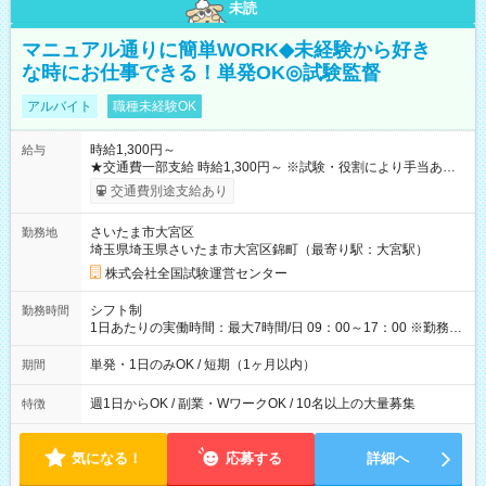
未読
マニュアル通りに簡単WORK◆未経験から好き
な時にお仕事できる！単発OK◎試験監督
アルバイト
職種未経験OK
時給1,300円～
給与
★交通費一部支給 時給1,300円～ ※試験・役割により手当あり
※勤務回数により昇給あり 【即給（前払い）オプションあ
交通費別途支給あり
り！】 希望される場合、勤務から1週間ほどで給与の一部を受け
取れます。 ※手数料418円がかかります。 【過去試験日の収入
さいたま市大宮区
勤務地
例】 ・河合塾模擬試験 8:30～17:30（休憩1時間） 時給1,300円
埼玉県埼玉県さいたま市大宮区錦町（最寄り駅：大宮駅）
×8時間＝日収10,400円＋交通費 ※当日の役割により時給＋100
円の場合あり ・国家試験 7:00～13:30（休憩なし） 時給1,300
株式会社全国試験運営センター
円（役割手当＋100円）×6時間＝日収8,400円＋交通費 【試用期
間】試用期間なし
シフト制
勤務時間
1日あたりの実働時間：最大7時間/日 09：00～17：00 ※勤務時
間は 試験により異なります。
単発・1日のみOK / 短期（1ヶ月以内）
期間
週1日からOK / 副業・WワークOK / 10名以上の大量募集
特徴
気になる！
応募する
詳細へ