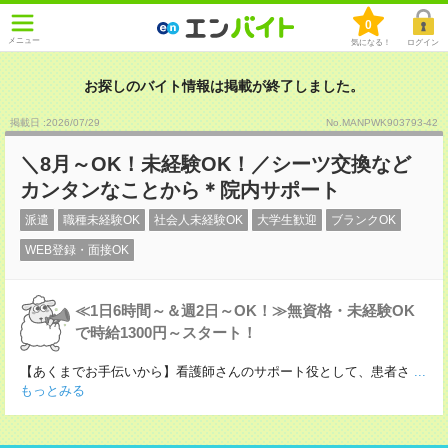
0
メニュー
気になる！
ログイン
お探しのバイト情報は掲載が終了しました。
掲載日 :2026
/
07
/
29
No.MANPWK903793-42
＼8月～OK！未経験OK！／シーツ交換など
カンタンなことから＊院内サポート
派遣
職種未経験OK
社会人未経験OK
大学生歓迎
ブランクOK
WEB登録・面接OK
≪1日6時間～＆週2日～OK！≫無資格・未経験OK
で時給1300円～スタート！
【あくまでお手伝いから】看護師さんのサポート役として、患者さ
...
もっとみる