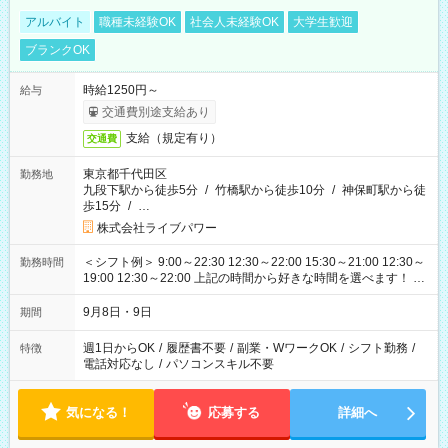
アルバイト
職種未経験OK
社会人未経験OK
大学生歓迎
ブランクOK
時給1250円～
給与
交通費別途支給あり
支給（規定有り）
交通費
東京都千代田区
勤務地
九段下駅から徒歩5分
/
竹橋駅から徒歩10分
/
神保町駅から徒
歩15分
/
…
株式会社ライブパワー
＜シフト例＞ 9:00～22:30 12:30～22:00 15:30～21:00 12:30～
勤務時間
19:00 12:30～22:00 上記の時間から好きな時間を選べます！ ※
時間は変更となる可能性があります
9月8日・9日
期間
週1日からOK
/
履歴書不要
/
副業・WワークOK
/
シフト勤務
/
特徴
電話対応なし
/
パソコンスキル不要
気になる！
応募する
詳細へ