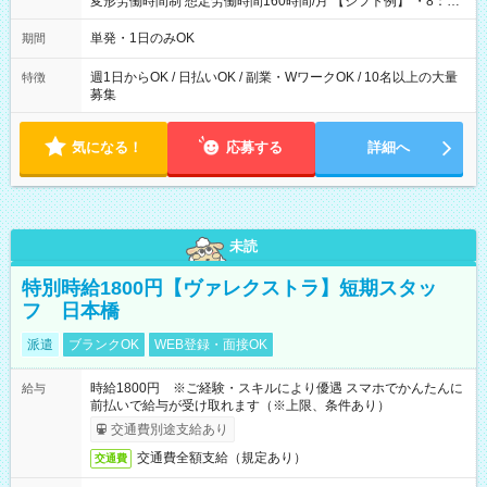
変形労働時間制 想定労働時間160時間/月 【シフト例】 ・8：00
～21：00
単発・1日のみOK
期間
週1日からOK / 日払いOK / 副業・WワークOK / 10名以上の大量
特徴
募集
気になる！
応募する
詳細へ
未読
特別時給1800円【ヴァレクストラ】短期スタッ
フ 日本橋
派遣
ブランクOK
WEB登録・面接OK
時給1800円 ※ご経験・スキルにより優遇 スマホでかんたんに
給与
前払いで給与が受け取れます（※上限、条件あり）
交通費別途支給あり
交通費全額支給（規定あり）
交通費