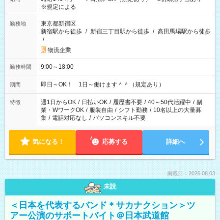
※規定による
東京都新宿区
勤務地
新宿駅から徒歩
/
新宿三丁目駅から徒歩
/
高田馬場駅から徒歩
/
…
物流企業
9:00～18:00
勤務時間
即日～OK！ 1日～働けます＾＾（規定あり）
期間
週1日からOK
/
日払いOK
/
履歴書不要
/
40～50代活躍中
/
副
特徴
業・WワークOK
/
服装自由
/
シフト勤務
/
10名以上の大量募
集
/
電話対応なし
/
パソコンスキル不要
気になる！
応募する
詳細へ
掲載日：2026.08.03
未読
＜日本を代表するバンド＊サカナクション＞ツ
アー公演のサポートバイト＠日本武道館