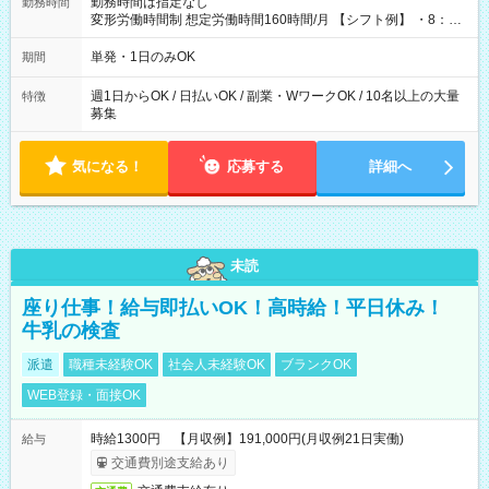
勤務時間は指定なし
勤務時間
変形労働時間制 想定労働時間160時間/月 【シフト例】 ・8：00
～21：00
単発・1日のみOK
期間
週1日からOK / 日払いOK / 副業・WワークOK / 10名以上の大量
特徴
募集
気になる！
応募する
詳細へ
未読
座り仕事！給与即払いOK！高時給！平日休み！
牛乳の検査
派遣
職種未経験OK
社会人未経験OK
ブランクOK
WEB登録・面接OK
時給1300円 【月収例】191,000円(月収例21日実働)
給与
交通費別途支給あり