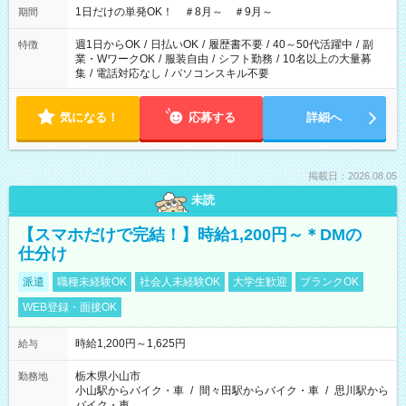
1日だけの単発OK！ ＃8月～ ＃9月～
期間
週1日からOK
/
日払いOK
/
履歴書不要
/
40～50代活躍中
/
副
特徴
業・WワークOK
/
服装自由
/
シフト勤務
/
10名以上の大量募
集
/
電話対応なし
/
パソコンスキル不要
気になる！
応募する
詳細へ
掲載日：2026.08.05
未読
【スマホだけで完結！】時給1,200円～＊DMの
仕分け
派遣
職種未経験OK
社会人未経験OK
大学生歓迎
ブランクOK
WEB登録・面接OK
時給1,200円～1,625円
給与
栃木県小山市
勤務地
小山駅からバイク・車
/
間々田駅からバイク・車
/
思川駅から
バイク・車