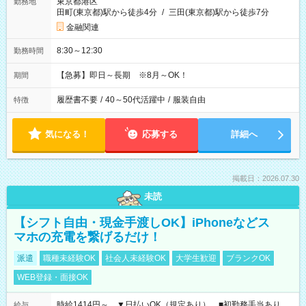
東京都港区
勤務地
田町(東京都)駅から徒歩4分
/
三田(東京都)駅から徒歩7分
金融関連
8:30～12:30
勤務時間
【急募】即日～長期 ※8月～OK！
期間
履歴書不要
/
40～50代活躍中
/
服装自由
特徴
気になる！
応募する
詳細へ
掲載日：2026.07.30
未読
【シフト自由・現金手渡しOK】iPhoneなどス
マホの充電を繋げるだけ！
派遣
職種未経験OK
社会人未経験OK
大学生歓迎
ブランクOK
WEB登録・面接OK
時給1414円～ ▼日払いOK（規定あり） ■初勤務手当あり
給与