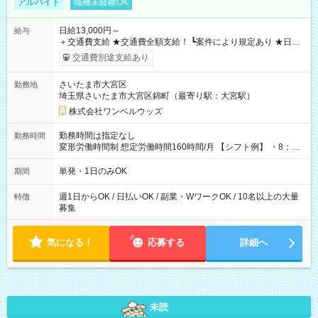
アルバイト
職種未経験OK
日給13,000円～
給与
＋交通費支給 ★交通費全額支給！ ┗案件により規定あり ★日払
いOK！（規定あり） ┗働いたその日に現金GET♪ お仕事後はコ
交通費別途支給あり
ンビニATMから 日払い分を引き落とせます！ 【試用期間】試
用期間なし
さいたま市大宮区
勤務地
埼玉県さいたま市大宮区錦町（最寄り駅：大宮駅）
株式会社ワンベルウッズ
勤務時間は指定なし
勤務時間
変形労働時間制 想定労働時間160時間/月 【シフト例】 ・8：00
～21：00
単発・1日のみOK
期間
週1日からOK / 日払いOK / 副業・WワークOK / 10名以上の大量
特徴
募集
気になる！
応募する
詳細へ
未読