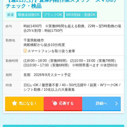
【週2日だけ】倉庫内軽作業スタッフ スマホの
チェック・検品
派遣
職種未経験OK
ブランクOK
WEB登録・面接OK
時給1400円 ※実働8時間を超える勤務、22時～翌5時勤務の場
給与
合25％割増：時給1750円
千葉県船橋市
勤務地
南船橋駅から徒歩10分程度
スマートフォンを取り扱う倉庫
(1)9:00～18:00（実働8時間） (2)10:00～18:00（実働7時間）
勤務時間
(3)10:00～17:00（実働6時間） ※時間帯選べます ※休憩60分
長期 2026年9月スタート予定
期間
日払いOK
/
履歴書不要
/
40～50代活躍中
/
副業・WワークOK
/
特徴
シフト勤務
/
10名以上の大量募集
気になる！
応募する
詳細へ