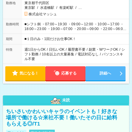
東京都千代田区
勤務地
東京駅
/
水道橋駅
/
有楽町駅
/
…
株式会社マッシュ
■シフト例 ・07:00～19:30 ・09:00～12:00 ・10:00～17:00 ・
勤務時間
18:00～23:00 ・19:00～07:00 ・20:00～09:00 ・22:00～06:00
etc ★最短で3時間で5,120円のお仕事から 15時間で2万円近く稼
げるお仕事も！ ご希望のお時間に合わせてご紹介！ ※シフトは
■１日のみ・1回だけお仕事OK！
期間
現場によって異なります。 ※勿論、休憩時間はあるのでご安心
ください！
週1日からOK
/
日払いOK
/
履歴書不要
/
副業・WワークOK
/
シ
特徴
フト勤務
/
10名以上の大量募集
/
電話対応なし
/
パソコンスキ
ル不要
気になる！
応募する
詳細へ
未読
ちいさいかわいいキャラのイベントも！好きな
場所で働ける☆来社不要！働いたその日に給料
もらえる◎/T1