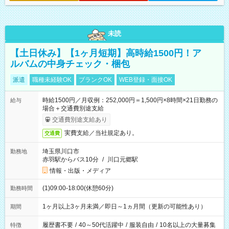
未読
【土日休み】【1ヶ月短期】高時給1500円！ア
ルバムの中身チェック・梱包
派遣
職種未経験OK
ブランクOK
WEB登録・面接OK
時給1500円／月収例：252,000円＝1,500円×8時間×21日勤務の
給与
場合＋交通費別途支給
交通費別途支給あり
実費支給／当社規定あり。
交通費
埼玉県川口市
勤務地
赤羽駅からバス10分
/
川口元郷駅
情報・出版・メディア
(1)09:00-18:00(休憩60分)
勤務時間
1ヶ月以上3ヶ月未満／即日～1ヵ月間（更新の可能性あり）
期間
履歴書不要
/
40～50代活躍中
/
服装自由
/
10名以上の大量募集
特徴