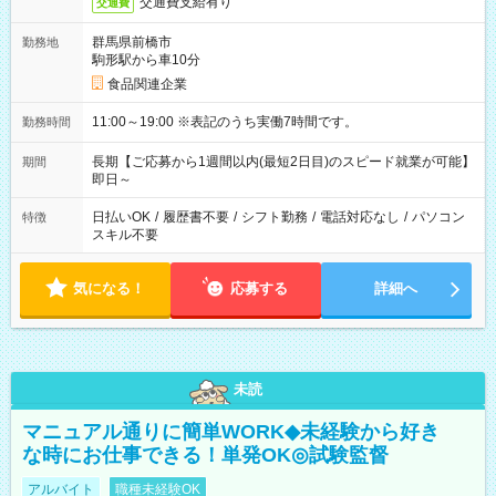
交通費支給有り
交通費
群馬県前橋市
勤務地
駒形駅から車10分
食品関連企業
11:00～19:00 ※表記のうち実働7時間です。
勤務時間
長期【ご応募から1週間以内(最短2日目)のスピード就業が可能】
期間
即日～
日払いOK
/
履歴書不要
/
シフト勤務
/
電話対応なし
/
パソコン
特徴
スキル不要
気になる！
応募する
詳細へ
未読
マニュアル通りに簡単WORK◆未経験から好き
な時にお仕事できる！単発OK◎試験監督
アルバイト
職種未経験OK