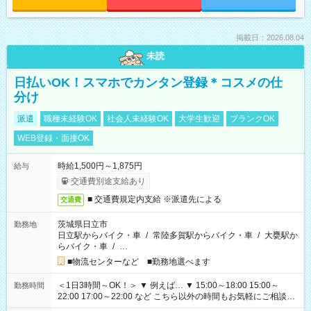
掲載日：2026.08.04
未読
日払いOK！スマホでカンタン登録＊コスメの仕
分け
派遣
職種未経験OK
社会人未経験OK
大学生歓迎
ブランクOK
WEB登録・面接OK
時給1,500円～1,875円
給与
交通費別途支給あり
■ 交通費規定内支給 ※派遣先による
交通費
茨城県日立市
勤務地
日立駅からバイク・車
/
常陸多賀駅からバイク・車
/
大甕駅か
らバイク・車
/
…
■物流センターなど ■勤務地選べます
＜1日3時間～OK！＞ ▼ 例えば… ▼ 15:00～18:00 15:00～
勤務時間
22:00 17:00～22:00 など こちら以外の時間もお気軽にご相談く
ださい！