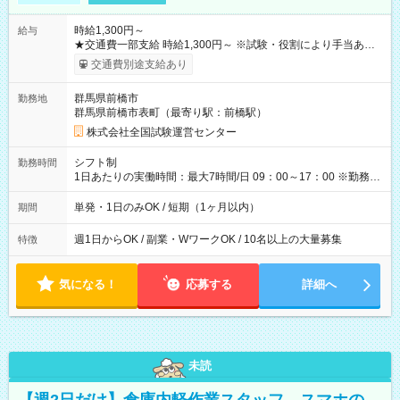
時給1,300円～
給与
★交通費一部支給 時給1,300円～ ※試験・役割により手当あり
※勤務回数により昇給あり 【即給（前払い）オプションあ
交通費別途支給あり
り！】 希望される場合、勤務から1週間ほどで給与の一部を受け
取れます。 ※手数料418円がかかります。 【過去試験日の収入
群馬県前橋市
勤務地
例】 ・河合塾模擬試験 8:30～17:30（休憩1時間） 時給1,300円
群馬県前橋市表町（最寄り駅：前橋駅）
×8時間＝日収10,400円＋交通費 ※当日の役割により時給＋100
円の場合あり ・国家試験 7:00～13:30（休憩なし） 時給1,300
株式会社全国試験運営センター
円（役割手当＋100円）×6時間＝日収8,400円＋交通費 【試用期
間】試用期間なし
シフト制
勤務時間
1日あたりの実働時間：最大7時間/日 09：00～17：00 ※勤務時
間は 試験により異なります。
単発・1日のみOK / 短期（1ヶ月以内）
期間
週1日からOK / 副業・WワークOK / 10名以上の大量募集
特徴
気になる！
応募する
詳細へ
未読