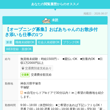
あなたの閲覧履歴からのオススメ
掲載日：2026.08.07
未読
【オープニング募集】おばあちゃんのお散歩付
き添いも仕事の1つ
派遣
職種未経験OK
社会人未経験OK
ブランクOK
WEB登録・面接OK
無資格未経験：時給1500円～ ■週払いOK ■扶養内OK ■日
給与
収1万2000円以上
交通費別途支給あり
交通費全額支給
交通費
神奈川県平塚市
勤務地
平塚駅
≪自宅からドアtoドアで30分以内！≫ご希望の勤務地を紹介
します。
9:00～18:00（休憩60分） ■ご希望があれば下記シフトもOK！
勤務時間
早番 7:00～16:00 遅番 10:00～19:00 夜勤 16:30～翌9:30 「家族