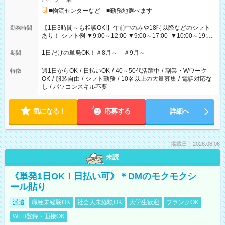
■物流センターなど ■勤務地選べます
【1日3時間～も相談OK!】午前中のみや18時以降などのシフト
勤務時間
あり！ シフト例 ▼9:00～12:00 ▼9:00～17:00 ▼10:00～19:00
▼18:00～21:00
1日だけの単発OK！＃8月～ ＃9月～
期間
週1日からOK
/
日払いOK
/
40～50代活躍中
/
副業・Wワーク
特徴
OK
/
服装自由
/
シフト勤務
/
10名以上の大量募集
/
電話対応な
し
/
パソコンスキル不要
気になる！
応募する
詳細へ
掲載日：2026.08.06
未読
《単発1日OK！日払い可》＊DMのモクモクシ
ール貼り
派遣
職種未経験OK
社会人未経験OK
大学生歓迎
ブランクOK
WEB登録・面接OK