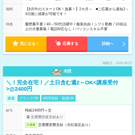
と休みを合わせたい」 「余裕を持って夕飯の準備がしたい」
「できれば残業はしたくない」 など、ご希望を教えてください
【8月中のスタートOK！急募！】2カ月～ ■ご応募から最短2～
期間
ね。 ※Wワーク希望の方へ 今ご覧のお仕事で希望する勤務時間
3日後に就業が可能です！
と、もう1つのお仕事の勤務時間。 合計で週40時間を超える場
合は応募できません。
履歴書不要
/
40～50代活躍中
/
服装自由
/
シフト勤務
/
10名以
特徴
上の大量募集
/
電話対応なし
/
パソコンスキル不要
気になる！
応募する
詳細へ
掲載日：2026.08.07
未読
＼！完全在宅！／土日含む週2～OK<講座受付
>@2400円
派遣
ブランクOK
WEB登録・面接OK
時給2400円＋交
給与
交通費別途支給あり
交通費実費支給（当社規定あり）
交通費