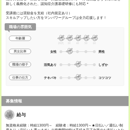
新しく義務化された、認知症介護基礎研修にも対応＊
受講後には奨励金を支給（社内規定あり）
スキルアップしたい方をマンパワーグループは全力応援します！
職場の雰囲気
年齢層
20代
30
40
50
60
男女比率
女性
男性
職場の様子
活気あり
しずか
仕事の仕方
テキパキ
コツコツ
募集情報
給与
無資格未経験：時給1300円～ 経験者：時給1300円～★日払い／週払い制