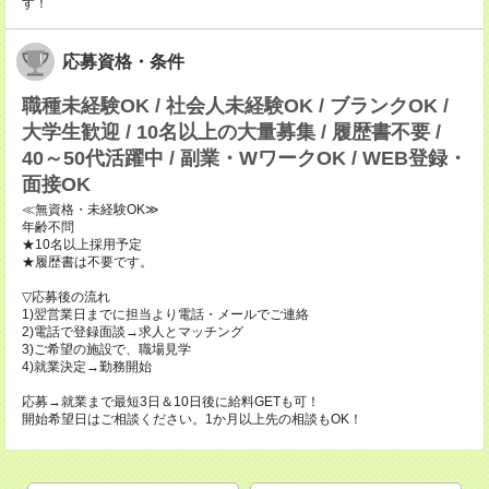
す！
応募資格・条件
職種未経験OK / 社会人未経験OK / ブランクOK /
大学生歓迎 / 10名以上の大量募集 / 履歴書不要 /
40～50代活躍中 / 副業・WワークOK / WEB登録・
面接OK
≪無資格・未経験OK≫
年齢不問
★10名以上採用予定
★履歴書は不要です。
▽応募後の流れ
1)翌営業日までに担当より電話・メールでご連絡
2)電話で登録面談→求人とマッチング
3)ご希望の施設で、職場見学
4)就業決定→勤務開始
応募→就業まで最短3日＆10日後に給料GETも可！
開始希望日はご相談ください。1か月以上先の相談もOK！