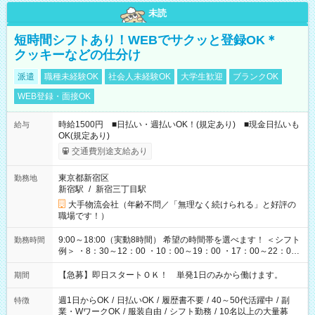
未読
短時間シフトあり！WEBでサクッと登録OK＊
クッキーなどの仕分け
派遣
職種未経験OK
社会人未経験OK
大学生歓迎
ブランクOK
WEB登録・面接OK
時給1500円 ■日払い・週払いOK！(規定あり) ■現金日払いも
給与
OK(規定あり)
交通費別途支給あり
東京都新宿区
勤務地
新宿駅
/
新宿三丁目駅
大手物流会社（年齢不問／「無理なく続けられる」と好評の
職場です！）
9:00～18:00（実動8時間） 希望の時間帯を選べます！ ＜シフト
勤務時間
例＞ ・8：30～12：00 ・10：00～19：00 ・17：00～22：00
・13：00～22：00 ・22：00～翌6：00 など
【急募】即日スタートＯＫ！ 単発1日のみから働けます。
期間
週1日からOK
/
日払いOK
/
履歴書不要
/
40～50代活躍中
/
副
特徴
業・WワークOK
/
服装自由
/
シフト勤務
/
10名以上の大量募