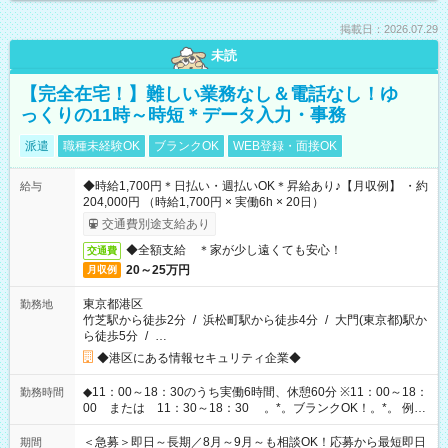
掲載日：2026.07.29
未読
【完全在宅！】難しい業務なし＆電話なし！ゆ
っくりの11時～時短＊データ入力・事務
派遣
職種未経験OK
ブランクOK
WEB登録・面接OK
◆時給1,700円＊日払い・週払いOK＊昇給あり♪【月収例】 ・約
給与
204,000円 （時給1,700円 × 実働6h × 20日）
交通費別途支給あり
◆全額支給 ＊家が少し遠くても安心！
交通費
20～25万円
月収例
東京都港区
勤務地
竹芝駅から徒歩2分
/
浜松町駅から徒歩4分
/
大門(東京都)駅か
ら徒歩5分
/
…
◆港区にある情報セキュリティ企業◆
◆11：00～18：30のうち実働6時間、休憩60分 ※11：00～18：
勤務時間
00 または 11：30～18：30 。*。ブランクOK！。*。 例え
ば前職が、 在宅/財団法人/事務/コールセンター/受付/販売/カフェ
スタッフ スイーツ販売/ホテルフロント/化粧品販売/など 様々な
＜急募＞即日～長期／8月～9月～も相談OK！応募から最短即日
期間