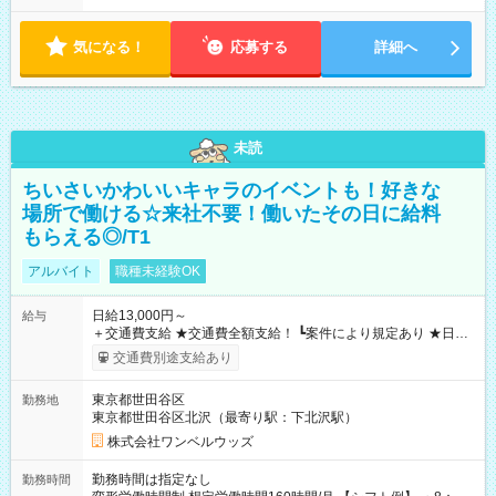
気になる！
応募する
詳細へ
未読
ちいさいかわいいキャラのイベントも！好きな
場所で働ける☆来社不要！働いたその日に給料
もらえる◎/T1
アルバイト
職種未経験OK
日給13,000円～
給与
＋交通費支給 ★交通費全額支給！ ┗案件により規定あり ★日払
いOK！（規定あり） ┗働いたその日に現金GET♪ お仕事後はコ
交通費別途支給あり
ンビニATMから 日払い分を引き落とせます！ 【試用期間】試
用期間なし
東京都世田谷区
勤務地
東京都世田谷区北沢（最寄り駅：下北沢駅）
株式会社ワンベルウッズ
勤務時間は指定なし
勤務時間