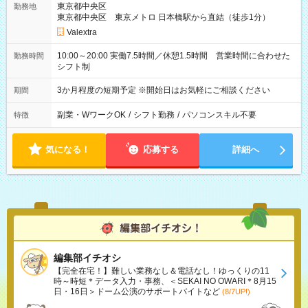
東京都中央区
勤務地
東京都中央区 東京メトロ 日本橋駅から直結（徒歩1分）
Valextra
10:00～20:00 実働7.5時間／休憩1.5時間 営業時間に合わせた
勤務時間
シフト制
3か月程度の短期予定 ※開始日はお気軽にご相談ください
期間
副業・WワークOK
/
シフト勤務
/
パソコンスキル不要
特徴
気になる！
応募する
詳細へ
編集部イチオシ
【完全在宅！】難しい業務なし＆電話なし！ゆっくりの11
時～時短＊データ入力・事務、＜SEKAI NO OWARI＊8月15
日・16日＞ドーム公演のサポートバイトなど
(8/7UP!)