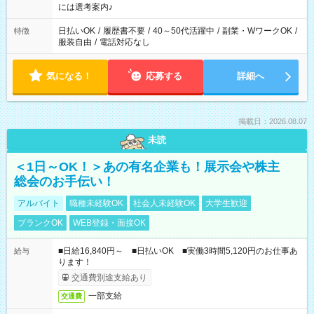
業界から入社して活躍されています♪
には選考案内♪
日払いOK
/
履歴書不要
/
40～50代活躍中
/
副業・WワークOK
/
特徴
服装自由
/
電話対応なし
気になる！
応募する
詳細へ
掲載日：2026.08.07
未読
＜1日～OK！＞あの有名企業も！展示会や株主
総会のお手伝い！
アルバイト
職種未経験OK
社会人未経験OK
大学生歓迎
ブランクOK
WEB登録・面接OK
■日給16,840円～ ■日払いOK ■実働3時間5,120円のお仕事あ
給与
ります！
交通費別途支給あり
一部支給
交通費