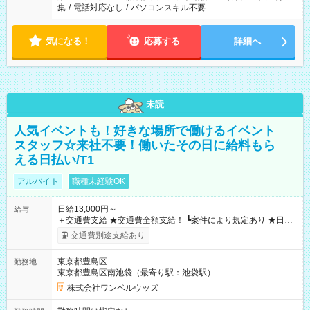
集
/
電話対応なし
/
パソコンスキル不要
気になる！
応募する
詳細へ
未読
人気イベントも！好きな場所で働けるイベント
スタッフ☆来社不要！働いたその日に給料もら
える日払い/T1
アルバイト
職種未経験OK
日給13,000円～
給与
＋交通費支給 ★交通費全額支給！ ┗案件により規定あり ★日払
いOK！（規定あり） ┗働いたその日に現金GET♪ お仕事後はコ
交通費別途支給あり
ンビニATMから 日払い分を引き落とせます！ 【試用期間】試
用期間なし
東京都豊島区
勤務地
東京都豊島区南池袋（最寄り駅：池袋駅）
株式会社ワンベルウッズ