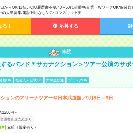
1日からOK
/
日払いOK
/
履歴書不要
/
40～50代活躍中
/
副業・WワークOK
/
服装自
上の大量募集
/
電話対応なし
/
パソコンスキル不要
なる！
応募する
詳
未読
表するバンド＊サカナクション＞ツアー公演のサポ
館
経験OK
社会人未経験OK
大学生歓迎
ブランクOK
ションのアリーナツアー＠日本武道館／9月8日～9日
給1250円～
交通費別途支給あり
支給（規定有り）
通費