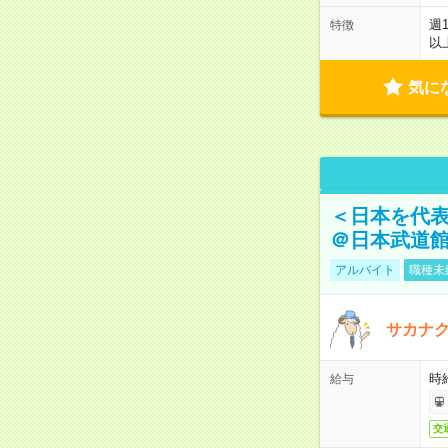
週
特徴
以
気に
＜日本を代
＠日本武道
アルバイト
職種未
サカナク
時
給与
交