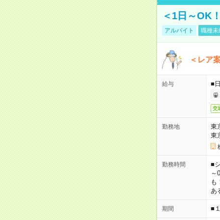
＜1日～OK
アルバイト
職種未
＜レア
■
給与
交
東
勤務地
東
■シ
勤務時間
～0
も
あ
■
期間