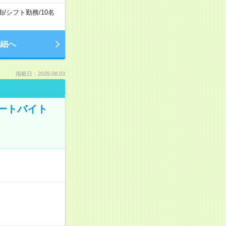
由
/
シフト勤務
/
10名
細へ
掲載日：2026.08.03
ートバイト