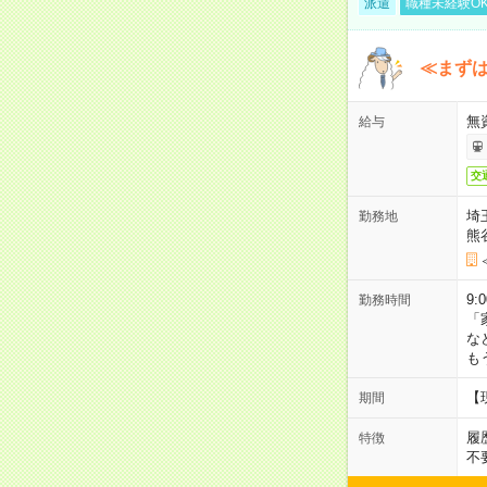
派遣
職種未経験O
≪まずは
無
給与
交
埼
勤務地
熊
9:
勤務時間
「
な
も
【
期間
履
特徴
不