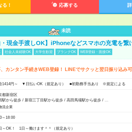
なる！
応募する
詳
未読
・現金手渡しOK】iPhoneなどスマホの充電を繋
K
社会人未経験OK
大学生歓迎
ブランクOK
WEB登録・面接OK
、カンタン手続きWEB登録！ LINEでサクッと翌日振り込み
給1414円～ ▼日払いOK（規定あり） ■初勤務手当あり ※規定による
京都新宿区
宿駅から徒歩
/
新宿三丁目駅から徒歩
/
高田馬場駅から徒歩
/
…
物流企業
00～18:00
日～OK！ 1日～働けます＾＾（規定あり）