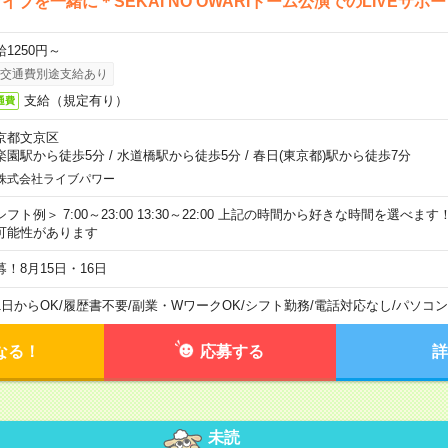
イブを一緒に＊SEKAI NO OWARIドーム公演でのLIVEサポ
給1250円～
交通費別途支給あり
支給（規定有り）
通費
京都文京区
楽園駅から徒歩5分
/
水道橋駅から徒歩5分
/
春日(東京都)駅から徒歩7分
株式会社ライブパワー
シフト例＞ 7:00～23:00 13:30～22:00 上記の時間から好きな時間を選べま
可能性があります
募！8月15日・16日
1日からOK
/
履歴書不要
/
副業・WワークOK
/
シフト勤務
/
電話対応なし
/
パソコン
なる！
応募する
詳
未読