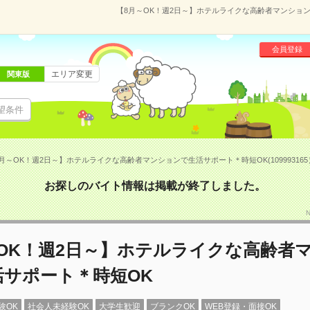
【8月～OK！週2日～】ホテルライクな高齢者マンションで
会員登録
エリア変更
関東版
望条件
月～OK！週2日～】ホテルライクな高齢者マンションで生活サポート＊時短OK(109993165
お探しのバイト情報は掲載が終了しました。
～OK！週2日～】ホテルライクな高齢者
活サポート＊時短OK
験OK
社会人未経験OK
大学生歓迎
ブランクOK
WEB登録・面接OK