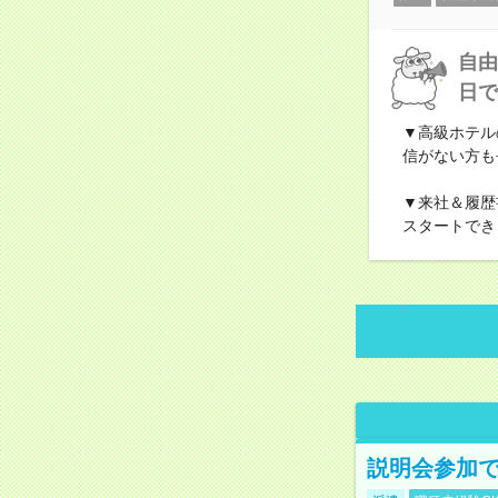
自由
日で
▼高級ホテル
信がない方も
▼来社＆履歴
スタートでき
説明会参加で