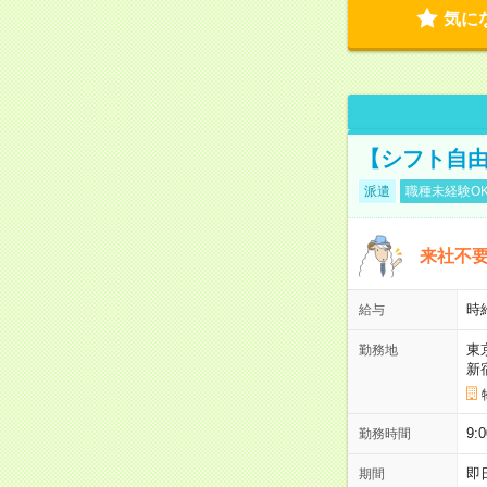
気に
【シフト自由
派遣
職種未経験O
来社不要
時
給与
東
勤務地
新
9:
勤務時間
即
期間