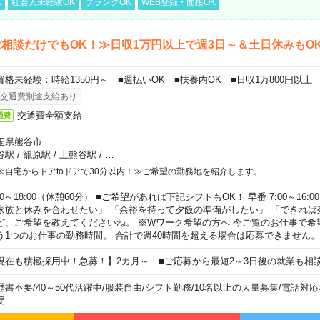
K
社会人未経験OK
ブランクOK
WEB登録・面接OK
相談だけでもOK！≫日収1万円以上で週3日～＆土日休みもO
資格未経験：時給1350円～ ■週払いOK ■扶養内OK ■日収1万800円以上
交通費別途支給あり
交通費全額支給
通費
玉県熊谷市
谷駅
/
籠原駅
/
上熊谷駅
/
…
≪自宅からドアtoドアで30分以内！≫ご希望の勤務地を紹介します。
00～18:00（休憩60分） ■ご希望があれば下記シフトもOK！ 早番 7:00～16:00 遅
家族と休みを合わせたい」 「余裕を持って夕飯の準備がしたい」 「できれば
ど、ご希望を教えてくださいね。 ※Wワーク希望の方へ 今ご覧のお仕事で希
う1つのお仕事の勤務時間。 合計で週40時間を超える場合は応募できません。
現在も積極採用中！急募！】2カ月～ ■ご応募から最短2～3日後の就業も相
歴書不要
/
40～50代活躍中
/
服装自由
/
シフト勤務
/
10名以上の大量募集
/
電話対応
要