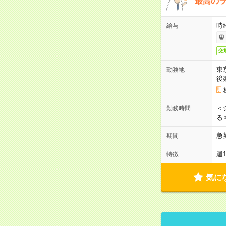
最高のラ
時
給与
交
東
勤務地
後
＜
勤務時間
る
急
期間
週
特徴
気に