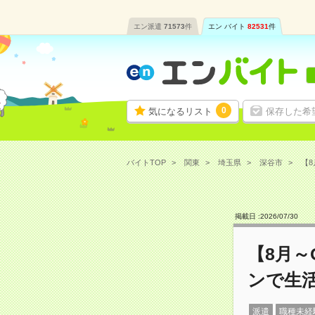
エン派遣
71573
件
エン バイト
82531
件
0
気になるリスト
保存した希
バイトTOP
関東
埼玉県
深谷市
【8
掲載日 :
2026
/
07
/
30
【8月
ンで生
派遣
職種未経