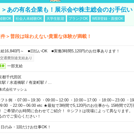
！＞あの有名企業も！展示会や株主総会のお手伝い
経験OK
社会人未経験OK
大学生歓迎
ブランクOK
WEB登録・面接OK
案件＞普段は味わえない貴重な体験が満載！
日給16,840円～ ■日払いOK ■実働3時間5,120円のお仕事あります！
交通費別途支給あり
一部支給
通費
京都千代田区
京駅
/
水道橋駅
/
有楽町駅
/
…
株式会社マッシュ
フト例 ・07:00～19:30 ・09:00～12:00 ・10:00～17:00 ・18:00～23:00 ・19:
9:00 ・22:00～06:00 etc ★最短で3時間で5,120円のお仕事から 15時間
！ ご希望のお時間に合わせてご紹介！ ※シフトは現場によって異なります。
るのでご安心ください！
１日のみ・1回だけお仕事OK！