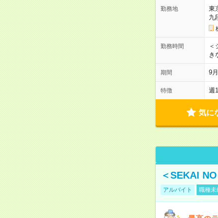
東
勤務地
九
＜シ
勤務時間
き
9
期間
週
特徴
気に
＜SEKAI 
アルバイト
職種未