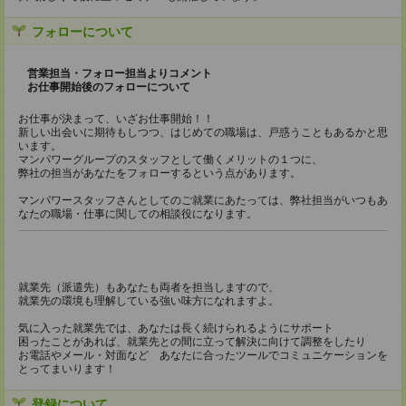
フォローについて
営業担当・フォロー担当よりコメント
お仕事開始後のフォローについて
お仕事が決まって、いざお仕事開始！！
新しい出会いに期待もしつつ、はじめての職場は、戸惑うこともあるかと思
います。
マンパワーグループのスタッフとして働くメリットの１つに、
弊社の担当があなたをフォローするという点があります。
マンパワースタッフさんとしてのご就業にあたっては、弊社担当がいつもあ
なたの職場・仕事に関しての相談役になります。
就業先（派遣先）もあなたも両者を担当しますので、
就業先の環境も理解している強い味方になれますよ。
気に入った就業先では、あなたは長く続けられるようにサポート
困ったことがあれば、就業先との間に立って解決に向けて調整をしたり
お電話やメール・対面など あなたに合ったツールでコミュニケーションを
とってまいります！
登録について