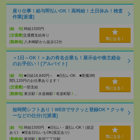
座り仕事！給与即払いOK！高時給！土日休み！検査
作業[派遣]
[給 与]
時給1500円
[交通費]
交通費支給有り
気になる！
[勤務地]
八木崎駅から徒歩12分
＜1日～OK！＞あの有名企業も！展示会や株主総会
のお手伝い！[アルバイト]
[給 与]
■日給16,840円～ ■日払いOK ■実働3時
間5,120円のお仕事あります！
[交通費]
一部支給
気になる！
[勤務地]
東京駅
/
水道橋駅
/
有楽町駅
/
…
短時間シフトあり！WEBでサクッと登録OK＊クッキ
ーなどの仕分け[派遣]
[給 与]
時給1500円 ■日払い・週払いOK！(規定
あり) ■現金日払いもOK(規定あり)
気になる！
[勤務地]
新宿駅
/
新宿三丁目駅