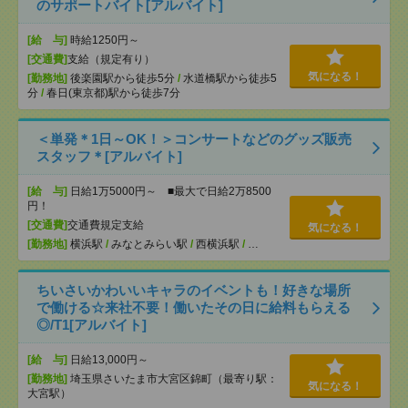
のサポートバイト[アルバイト]
[給 与]
時給1250円～
[交通費]
支給（規定有り）
気になる！
[勤務地]
後楽園駅から徒歩5分
/
水道橋駅から徒歩5
分
/
春日(東京都)駅から徒歩7分
＜単発＊1日～OK！＞コンサートなどのグッズ販売
スタッフ＊[アルバイト]
[給 与]
日給1万5000円～ ■最大で日給2万8500
円！
[交通費]
交通費規定支給
気になる！
[勤務地]
横浜駅
/
みなとみらい駅
/
西横浜駅
/
…
ちいさいかわいいキャラのイベントも！好きな場所
で働ける☆来社不要！働いたその日に給料もらえる
◎/T1[アルバイト]
[給 与]
日給13,000円～
[勤務地]
埼玉県さいたま市大宮区錦町（最寄り駅：
気になる！
大宮駅）