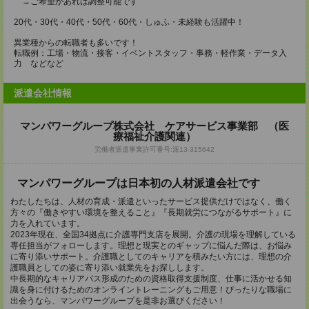
→ご希望があれば調整可能です
20代・30代・40代・50代・60代・しゅふ・未経験も活躍中！
異業種からの転職者も多いです！
転職例：工場・物流・接客・イベントスタッフ・事務・軽作業・データ入
力 などなど
派遣会社情報
マンパワーグループ株式会社 ケアサービス事業部 （医
療福祉介護関連）
労働者派遣事業許可番号:派13-315642
マンパワーグループは日本初の人材派遣会社です
わたしたちは、人材の育成・派遣といったサービス提供だけではなく、働く
方々の『働きやすい環境を整えること』『長期就労につながるサポート』に
力を入れています。
2023年現在、全国34拠点に介護専門支店を展開。介護の現場を理解している
専任担当がフォローします。理想と現実とのギャップに悩んだ際は、お悩み
に寄り添いサポート。介護職としてのキャリアを積みたい方には、理想の介
護職員としての姿に寄り添い就業先をお探しします。
中長期的なキャリアパス形成のための資格取得支援制度、仕事に活かせる知
識を身に付けるためのオンライントレーニングもご用意！ぴったりな職場に
出会うなら、マンパワーグループを是非お選びください！