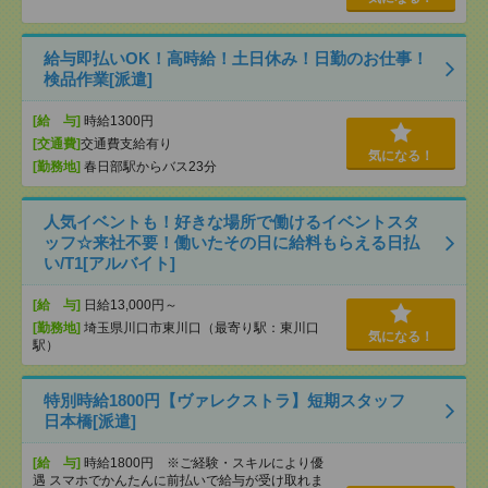
給与即払いOK！高時給！土日休み！日勤のお仕事！
検品作業[派遣]
[給 与]
時給1300円
[交通費]
交通費支給有り
気になる！
[勤務地]
春日部駅からバス23分
人気イベントも！好きな場所で働けるイベントスタ
ッフ☆来社不要！働いたその日に給料もらえる日払
い/T1[アルバイト]
[給 与]
日給13,000円～
[勤務地]
埼玉県川口市東川口（最寄り駅：東川口
気になる！
駅）
特別時給1800円【ヴァレクストラ】短期スタッフ
日本橋[派遣]
[給 与]
時給1800円 ※ご経験・スキルにより優
遇 スマホでかんたんに前払いで給与が受け取れま