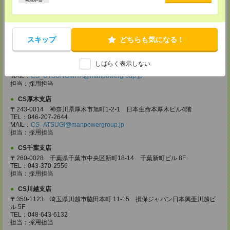
CS高崎支店
〒370-0831 群馬県高崎市あら町167 高崎第一生命ビルディング11Ｆ
TEL：027-320-6558
MAIL：
CS_TAKASAKI@manpowergroup.jp
担当：採用担当
スキップ
どちらも気になる！
CS宇都宮支店
〒321-0953 栃木県宇都宮市東宿郷3-2-18 高知穂ビル2Ｆ
しばらく表示しない
TEL：0120-923-962
MAIL：
CS_UTSUNOMIYA@manpowergroup.jp
担当：採用担当
CS厚木支店
〒243-0014 神奈川県厚木市旭町1-2-1 日本生命本厚木ビル4階
TEL：046-207-2644
MAIL：
CS_ATSUGI@manpowergroup.jp
担当：採用担当
CS千葉支店
〒260-0028 千葉県千葉市中央区新町18-14 千葉新町ビル 8F
TEL：043-370-2556
担当：採用担当
CS川越支店
〒350-1123 埼玉県川越市脇田本町 11-15 損保ジャパン日本興亜川越ビ
ル 5F
TEL：048-643-6132
担当：採用担当