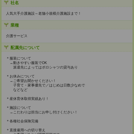
社名
人気大手介護施設～老舗小規模介護施設まで！
業種
介護サービス
配属先について
＊服装について
→動きやすい服装でOK
派遣先によってはポロシャツの貸与あり
＊お休みについて
→ご希望お聞かせください！
子育て・家事優先で／はじめは日数少なめで
などなど
＊産休育休取得実績あり！
＊施設について
→こだわりは担当にお申し付けください！
＊各種社会保険完備
＊直接雇用への切り替え