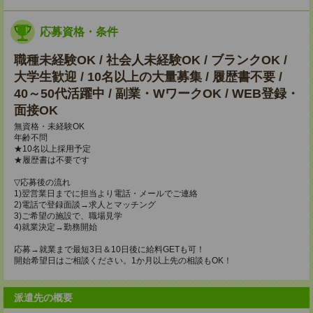
応募資格・条件
職種未経験OK / 社会人未経験OK / ブランクOK /
大学生歓迎 / 10名以上の大量募集 / 履歴書不要 /
40～50代活躍中 / 副業・WワークOK / WEB登録・
面接OK
無資格・未経験OK
年齢不問
★10名以上採用予定
★履歴書は不要です
▽応募後の流れ
1)翌営業日までに担当より電話・メールでご連絡
2)電話で登録面談→求人とマッチング
3)ご希望の施設で、職場見学
4)就業決定→勤務開始
応募→就業まで最短3日＆10日後に給料GETも可！
開始希望日はご相談ください。1か月以上先の相談もOK！
派遣先の概要