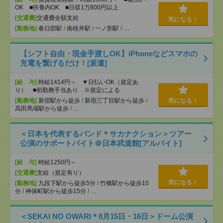
OK ■扶養内OK ■日収1万800円以上
[交通費]
交通費全額支給
気になる！
[勤務地]
春日部駅
/
南桜井駅
/
一ノ割駅
/
…
【シフト自由・現金手渡しOK】iPhoneなどスマホの
充電を繋げるだけ！[派遣]
[給 与]
時給1414円～ ▼日払いOK（規定あ
り） ■初勤務手当あり ※規定による
[勤務地]
新宿駅から徒歩
/
新宿三丁目駅から徒歩
/
気になる！
高田馬場駅から徒歩
/
…
＜日本を代表するバンド＊サカナクション＞ツアー
公演のサポートバイト＠日本武道館[アルバイト]
[給 与]
時給1250円～
[交通費]
支給（規定有り）
気になる！
[勤務地]
九段下駅から徒歩5分
/
竹橋駅から徒歩10
分
/
神保町駅から徒歩15分
/
…
＜SEKAI NO OWARI＊8月15日・16日＞ドーム公演