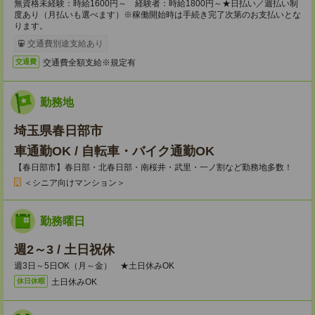
無資格未経験：時給1600円～ 経験者：時給1800円～★日払い／週払い制
度あり（月払いも選べます）※稼働開始時は手続き完了次第のお支払いとな
ります。
交通費別途支給あり
交通費全額支給※規定有
交通費
勤務地
埼玉県春日部市
車通勤OK / 自転車・バイク通勤OK
【春日部市】春日部・北春日部・南桜井・武里・一ノ割など勤務地多数！
＜シニア向けマンション＞
勤務曜日
週2～3 / 土日祝休
週3日～5日OK（月～金） ★土日休みOK
土日休みOK
休日休暇