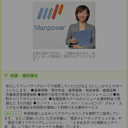
介護が初めての方も、ご経験がある方も！あ
なたに合った職場をご紹介させていただきま
す！
待遇・福利厚生
安心してマンパワーグループで就業していただけるようにしっかりとサポー
トいたします。 ◆健康保険・厚生年金・雇用保険・有給休暇・健康診断・
労働者災害補償保険 ◆無料で自宅で学習できるパソコントレーニング◆無
料キャリアカウンセリング ◆各種提携スクールのメニューを優待料金で受
講など【その他】◆リゾート・レジャー・スパ・ショッピング・グルメ・エ
ステなど各施設を特別割引価格にて利用できる優待サービス
有資格者によるキャリアカウンセリングを無料でご提供してい
ポイント！
ます。 またご登録いただいた方を対象に「英語スピーキングチェック会」や
「英語で習うフラワーアレンジメント」、「ときめき片づけ体験セミナー」
等、楽しくて役に立つセミナーも開催しています。