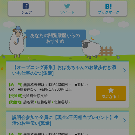
シェア
ツイート
ブックマーク
あなたの閲覧履歴からの
おすすめ
【オープニング募集】おばあちゃんのお散歩付き添
いも仕事の1つ[派遣]
[給 与]
無資格未経験：時給1350円～ ■週払い
OK ■扶養内OK ■日収1万800円以上
[交通費]
交通費全額支給
気になる！
[勤務地]
越谷駅
/
新越谷駅
/
北越谷駅
/
…
説明会参加で全員に【現金2千円相当プレゼント】生
活のお手伝い[派遣]
[給 与]
無資格未経験：時給1350円～ ■週払い