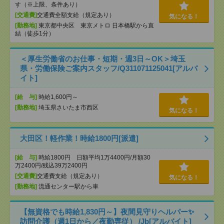
す（※上限、条件あり）
[交通費]
交通費全額支給（規定あり）
気になる！
[勤務地]
東京都中央区 東京メトロ 日本橋駅から直
結（徒歩1分）
＜厚生労働省のお仕事・短期・週3日～OK＞埼玉
県・労働保険ご案内スタッフ/Q311071125041[アルバ
イト]
[給 与]
時給1,600円～
[勤務地]
埼玉県さいたま市西区
気になる！
大田区！軽作業！時給1800円[派遣]
[給 与]
時給1800円 日額平均1万4400円/月額30
万2400円/残込39万2400円
[交通費]
交通費支給（規定あり）
気になる！
[勤務地]
流通センター駅から車
【無資格でも時給1,830円～】夜間見守りヘルパー✨
訪問介護（週1日から／夜勤専従） /Jb[アルバイト]