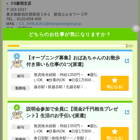
CS新宿支店
〒163-1517
東京都新宿区西新宿 1-6-1 新宿エルタワー 17F
TEL：0120-659-458
MAIL：
CS_SHINJUKU@manpowergroup.jp
×
担当：採用担当
どちらのお仕事が気になりますか？
CS立川支店
〒190-0012
1
/10
東京都立川市曙町2-34-7 ファーレイーストビル 8F
TEL：0120-659-460
【オープニング募集】おばあちゃんのお散歩
MAIL：
CS_TACHIKAWA@manpowergroup.jp
担当：採用担当
付き添いも仕事の1つ[派遣]
CS横浜支店
無資格未経験：時給1350円～ ■週払
給与
〒220-8136
いOK ■扶養内OK ■日収1万800円
神奈川県横浜市西区みなとみらい 2-2-1 横浜ランドマークタワー36F
以上
越谷駅 / 新越谷駅 / 北越谷駅 / …
気になる!
TEL：0120-659-459
勤務地
MAIL：
CS_YOKOHAMA@manpowergroup.jp
担当：採用担当
CS大宮支店
説明会参加で全員に【現金2千円相当プレゼ
〒330-0854 埼玉県さいたま市大宮区桜木町 1-10-16 シーノ大宮ノース
ント】生活のお手伝い[派遣]
ウイング 9階
TEL：0120-769-355
無資格未経験：時給1350円～ ■週払
MAIL：
CS_OMIYA@manpowergroup.jp
給与
いOK ■扶養内OK ■日収1万800円
担当：採用担当
以上
春日部駅 / 南桜井駅 / 一ノ割駅 / …
気になる!
勤務地