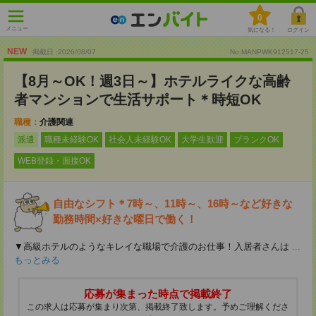
0
メニュー
気になる！
ログイン
NEW
掲載日 :2026
/
08
/
07
No.MANPWK912517-25
【8月～OK！週3日～】ホテルライクな高齢
者マンションで生活サポート＊時短OK
職種：
介護関連
派遣
職種未経験OK
社会人未経験OK
大学生歓迎
ブランクOK
WEB登録・面接OK
自由なシフト＊7時～、11時～、16時～など好きな
勤務時間×好きな曜日で働く！
▼高級ホテルのようなキレイな職場で介護のお仕事！入居者さんは
...
もっとみる
応募が集まった時点で掲載終了
この求人は応募が集まり次第、掲載終了致します。予めご理解くださ