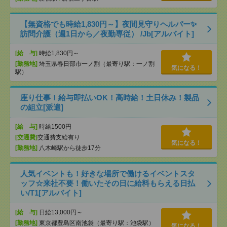
【無資格でも時給1,830円～】夜間見守りヘルパー✨
訪問介護（週1日から／夜勤専従） /Jb[アルバイト]
[給 与]
時給1,830円～
[勤務地]
埼玉県春日部市一ノ割（最寄り駅：一ノ割
気になる！
駅）
座り仕事！給与即払いOK！高時給！土日休み！製品
の組立[派遣]
[給 与]
時給1500円
[交通費]
交通費支給有り
気になる！
[勤務地]
八木崎駅から徒歩17分
人気イベントも！好きな場所で働けるイベントスタ
ッフ☆来社不要！働いたその日に給料もらえる日払
い/T1[アルバイト]
[給 与]
日給13,000円～
[勤務地]
東京都豊島区南池袋（最寄り駅：池袋駅）
気になる！