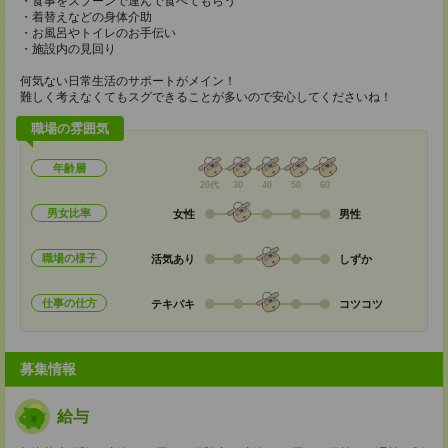
・食事をスプーンで運んで食べてもらう
・着替えなどの身体介助
・お風呂やトイレのお手伝い
・施設内の見回り
何気ない日常生活のサポートがメイン！
難しく考えなくてもスグできることが多いので安心してくださいね！
職場の雰囲気
年齢層
20代
30
40
50
60
男女比率
女性
男性
職場の様子
活気あり
しずか
仕事の仕方
テキパキ
コツコツ
募集情報
給与