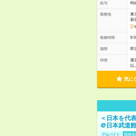
時
給与
東
勤務地
新
9:
勤務時間
即
期間
週
特徴
以
気に
＜日本を代
＠日本武道
アルバイト
職種未