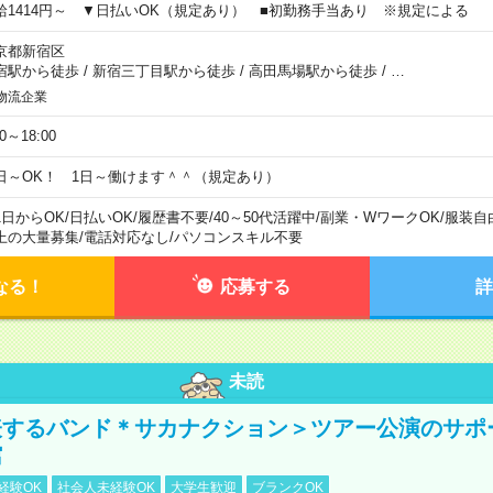
給1414円～ ▼日払いOK（規定あり） ■初勤務手当あり ※規定による
京都新宿区
宿駅から徒歩
/
新宿三丁目駅から徒歩
/
高田馬場駅から徒歩
/
…
物流企業
00～18:00
日～OK！ 1日～働けます＾＾（規定あり）
1日からOK
/
日払いOK
/
履歴書不要
/
40～50代活躍中
/
副業・WワークOK
/
服装自
上の大量募集
/
電話対応なし
/
パソコンスキル不要
なる！
応募する
詳
未読
表するバンド＊サカナクション＞ツアー公演のサポ
館
経験OK
社会人未経験OK
大学生歓迎
ブランクOK