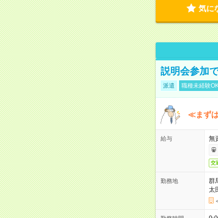
気に
説明会参加で
派遣
職種未経験O
≪まずは
無
給与
交
群
勤務地
太