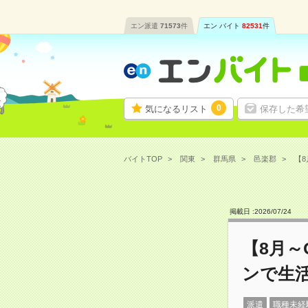
エン派遣
71573
件
エン バイト
82531
件
0
気になるリスト
保存した希
バイトTOP
関東
群馬県
邑楽郡
【8
掲載日 :
2026
/
07
/
24
【8月
ンで生
派遣
職種未経