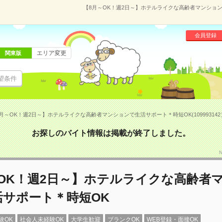
【8月～OK！週2日～】ホテルライクな高齢者マンションで
会員登録
エリア変更
関東版
望条件
月～OK！週2日～】ホテルライクな高齢者マンションで生活サポート＊時短OK(109993142
お探しのバイト情報は掲載が終了しました。
～OK！週2日～】ホテルライクな高齢者
活サポート＊時短OK
験OK
社会人未経験OK
大学生歓迎
ブランクOK
WEB登録・面接OK