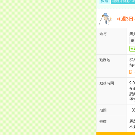
派遣
職種未経験O
≪週3日
無
給与
交
群
勤務地
前
9:
勤務時間
夜
残
望
【
期間
履
特徴
不