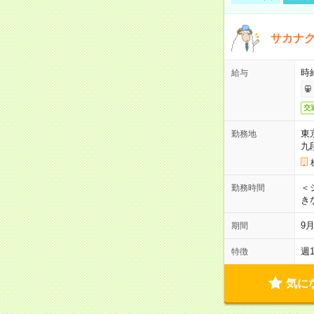
サカナク
時
給与
交
東
勤務地
九
＜シ
勤務時間
き
9
期間
週
特徴
気に