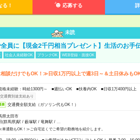
なる！
応募する
詳
未読
全員に【現金2千円相当プレゼント】生活のお手
K
社会人未経験OK
ブランクOK
WEB登録・面接OK
相談だけでもOK！≫日収1万円以上で週3日～＆土日休みもO
資格未経験：時給1300円～ ■週払いOK ■扶養内OK ■日収1万400円以上
交通費別途支給あり
交通費全額支給（ガソリン代もOK！）
通費
馬県太田市
田(群馬県)駅
/
藪塚駅
/
竜舞駅
/
…
≪車通勤もOK！≫ご自宅近くでご希望の勤務地を紹介します。