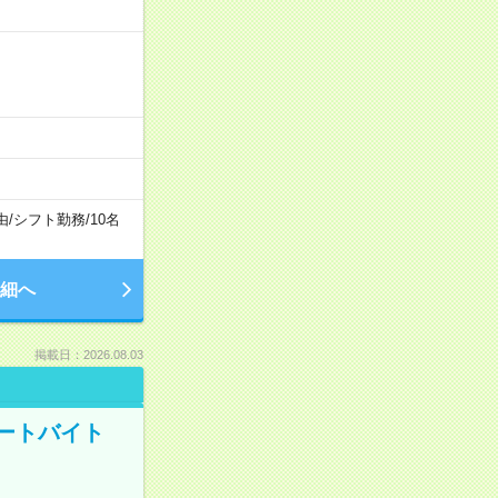
由
/
シフト勤務
/
10名
細へ
掲載日：2026.08.03
ートバイト