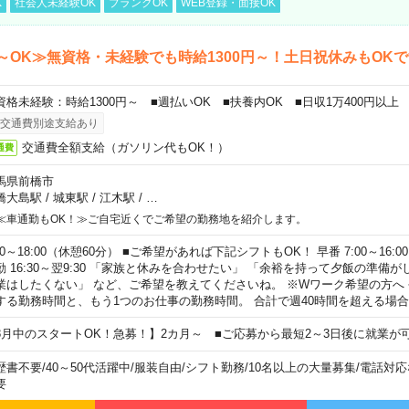
K
社会人未経験OK
ブランクOK
WEB登録・面接OK
～OK≫無資格・未経験でも時給1300円～！土日祝休みもOK
資格未経験：時給1300円～ ■週払いOK ■扶養内OK ■日収1万400円以上
交通費別途支給あり
交通費全額支給（ガソリン代もOK！）
通費
馬県前橋市
橋大島駅
/
城東駅
/
江木駅
/
…
≪車通勤もOK！≫ご自宅近くでご希望の勤務地を紹介します。
00～18:00（休憩60分） ■ご希望があれば下記シフトもOK！ 早番 7:00～16:00 遅
勤 16:30～翌9:30 「家族と休みを合わせたい」 「余裕を持って夕飯の準備
業はしたくない」 など、ご希望を教えてくださいね。 ※Wワーク希望の方へ
する勤務時間と、もう1つのお仕事の勤務時間。 合計で週40時間を超える場
8月中のスタートOK！急募！】2カ月～ ■ご応募から最短2～3日後に就業が
歴書不要
/
40～50代活躍中
/
服装自由
/
シフト勤務
/
10名以上の大量募集
/
電話対応
要