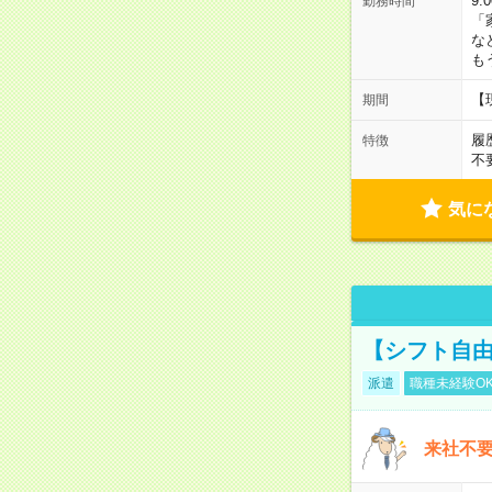
9:
勤務時間
「
な
も
【
期間
履
特徴
不
気に
【シフト自由
派遣
職種未経験O
来社不要