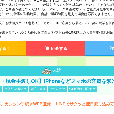
00～18:00（休憩60分） ■ご希望があれば下記シフトもOK！ 早番 7:00～16:00 遅
家族と休みを合わせたい」 「余裕を持って夕飯の準備がしたい」 「できれば
ど、ご希望を教えてくださいね。 ※Wワーク希望の方へ 今ご覧のお仕事で希
う1つのお仕事の勤務時間。 合計で週40時間を超える場合は応募できません。
現在も積極採用中！急募！】2カ月～ ■ご応募から最短2～3日後の就業も相
歴書不要
/
40～50代活躍中
/
服装自由
/
シフト勤務
/
10名以上の大量募集
/
電話対応
要
なる！
応募する
詳
未読
・現金手渡しOK】iPhoneなどスマホの充電を繋
K
社会人未経験OK
大学生歓迎
ブランクOK
WEB登録・面接OK
、カンタン手続きWEB登録！ LINEでサクッと翌日振り込み