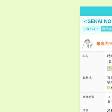
＜SEKAI 
アルバイト
職種未
最高のラ
時
給与
交
東
勤務地
後
＜
勤務時間
る
急
期間