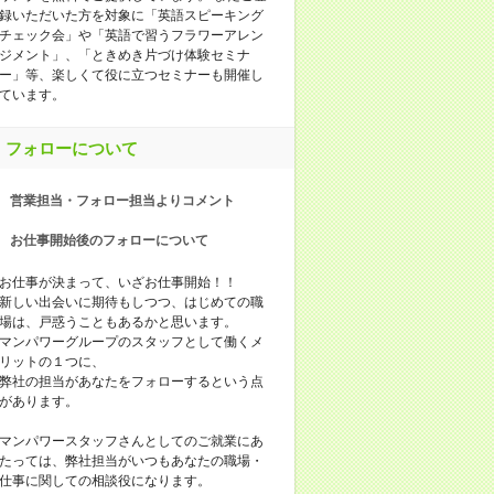
録いただいた方を対象に「英語スピーキング
チェック会」や「英語で習うフラワーアレン
ジメント」、「ときめき片づけ体験セミナ
ー」等、楽しくて役に立つセミナーも開催し
ています。
フォローについて
営業担当・フォロー担当よりコメント
お仕事開始後のフォローについて
お仕事が決まって、いざお仕事開始！！
新しい出会いに期待もしつつ、はじめての職
場は、戸惑うこともあるかと思います。
マンパワーグループのスタッフとして働くメ
リットの１つに、
弊社の担当があなたをフォローするという点
があります。
マンパワースタッフさんとしてのご就業にあ
たっては、弊社担当がいつもあなたの職場・
仕事に関しての相談役になります。