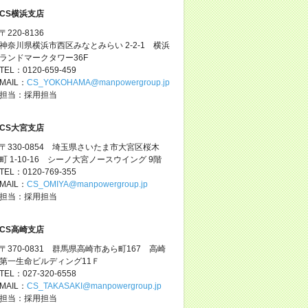
CS横浜支店
〒220-8136
神奈川県横浜市西区みなとみらい 2-2-1 横浜
ランドマークタワー36F
TEL：0120-659-459
MAIL：
CS_YOKOHAMA@manpowergroup.jp
担当：採用担当
CS大宮支店
〒330-0854 埼玉県さいたま市大宮区桜木
町 1-10-16 シーノ大宮ノースウイング 9階
TEL：0120-769-355
MAIL：
CS_OMIYA@manpowergroup.jp
担当：採用担当
CS高崎支店
〒370-0831 群馬県高崎市あら町167 高崎
第一生命ビルディング11Ｆ
TEL：027-320-6558
MAIL：
CS_TAKASAKI@manpowergroup.jp
担当：採用担当