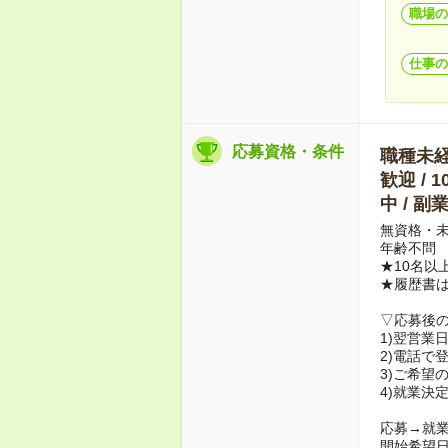
職場の
仕事の
応募資格・条件
職種未経験
歓迎 / 
中 / 
無資格・未
年齢不問
★10名以
★履歴書
▽応募後
1)翌営業
2)電話で
3)ご希望
4)就業決
応募→就業
開始希望日