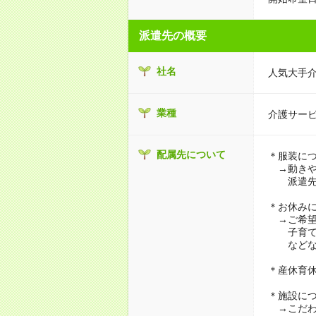
派遣先の概要
社名
人気大手
業種
介護サー
配属先について
＊服装に
→動きや
派遣先に
＊お休み
→ご希望
子育て・
などな
＊産休育
＊施設に
→こだわ