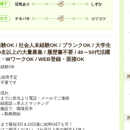
様子
活気あり
しずか
仕方
テキパキ
コツコツ
OK / 社会人未経験OK / ブランクOK / 大学生
10名以上の大量募集 / 履歴書不要 / 40～50代活躍
副業・WワークOK / WEB登録・面接OK
経験OK
上採用予定
は不要です
の流れ
日までに担当より電話・メールでご連絡
登録面談→求人とマッチング
の施設で、職場見学
定→勤務開始
まで最短3日＆10日後に給料GETも可！
はご相談ください。1か月以上先の相談もOK！