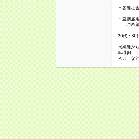
＊各種社
＊直接雇
→ご希望
20代・3
異業種か
転職例：
入力 な