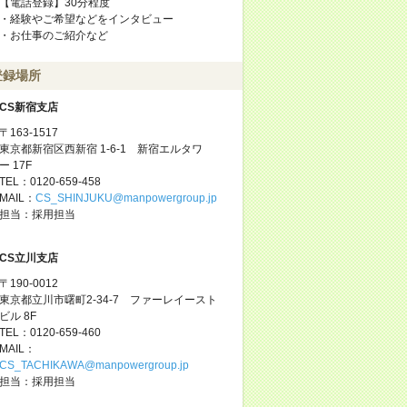
【電話登録】30分程度
・経験やご希望などをインタビュー
・お仕事のご紹介など
登録場所
CS新宿支店
〒163-1517
東京都新宿区西新宿 1-6-1 新宿エルタワ
ー 17F
TEL：0120-659-458
MAIL：
CS_SHINJUKU@manpowergroup.jp
担当：採用担当
CS立川支店
〒190-0012
東京都立川市曙町2-34-7 ファーレイースト
ビル 8F
TEL：0120-659-460
MAIL：
CS_TACHIKAWA@manpowergroup.jp
担当：採用担当