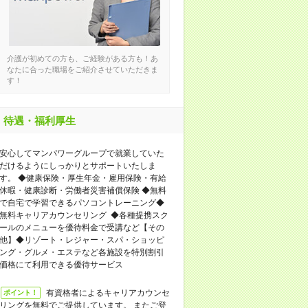
介護が初めての方も、ご経験がある方も！あ
なたに合った職場をご紹介させていただきま
す！
待遇・福利厚生
安心してマンパワーグループで就業していた
だけるようにしっかりとサポートいたしま
す。 ◆健康保険・厚生年金・雇用保険・有給
休暇・健康診断・労働者災害補償保険 ◆無料
で自宅で学習できるパソコントレーニング◆
無料キャリアカウンセリング ◆各種提携スク
ールのメニューを優待料金で受講など【その
他】◆リゾート・レジャー・スパ・ショッピ
ング・グルメ・エステなど各施設を特別割引
価格にて利用できる優待サービス
有資格者によるキャリアカウンセ
ポイント！
リングを無料でご提供しています。 またご登