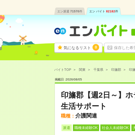
エン派遣
71570
件
エン バイト
82182
件
0
気になるリスト
保存した希
バイトTOP
関東
千葉県
印旛郡
印旛
掲載日 :
2026
/
08
/
05
印旛郡【週2日～】
生活サポート
介護関連
職種：
派遣
職種未経験OK
社会人未経験OK