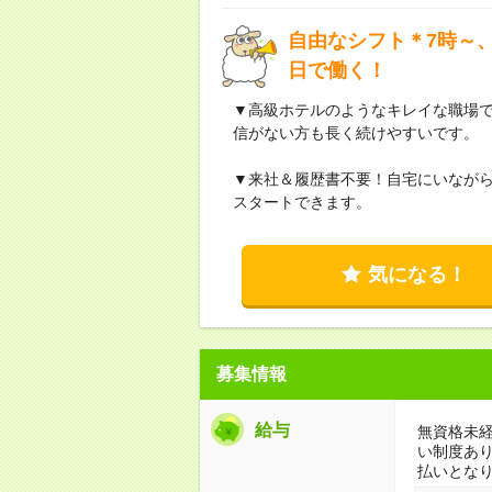
自由なシフト＊7時～、
日で働く！
▼高級ホテルのようなキレイな職場
信がない方も長く続けやすいです。
▼来社＆履歴書不要！自宅にいなが
スタートできます。
気になる！
募集情報
給与
無資格未経
い制度あ
払いとな