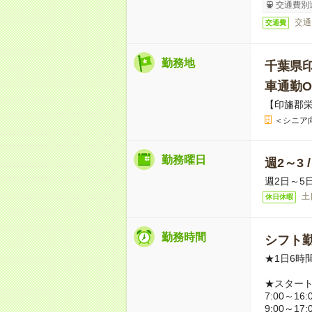
交通費別
交通
交通費
勤務地
千葉県
車通勤O
【印旛郡
＜シニア
勤務曜日
週2～3 
週2日～5
土
休日休暇
勤務時間
シフト勤
★1日6時
★スター
7:00～16:
9:00～17: