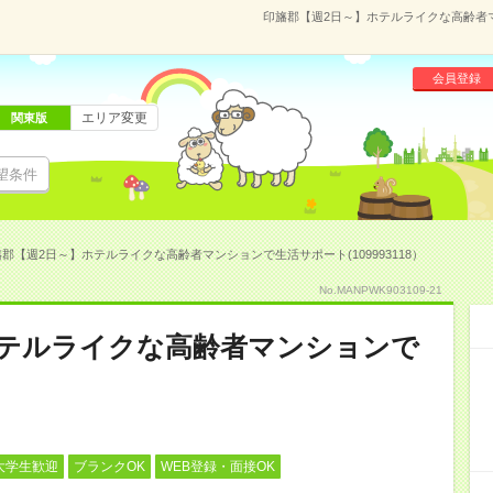
印旛郡【週2日～】ホテルライクな高齢者マン
会員登録
エリア変更
関東版
望条件
郡【週2日～】ホテルライクな高齢者マンションで生活サポート(109993118）
No.MANPWK903109-21
ホテルライクな高齢者マンションで
大学生歓迎
ブランクOK
WEB登録・面接OK