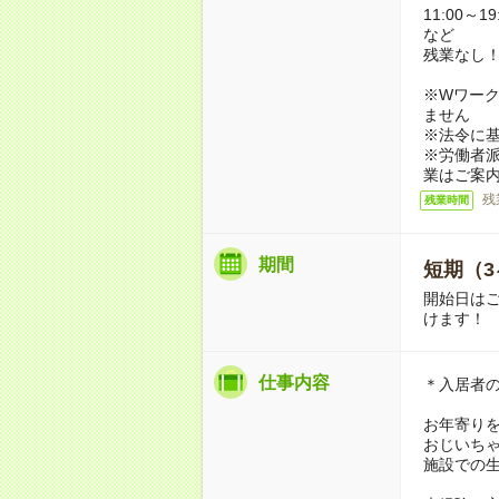
11:00～19
など
残業なし
※Wワーク
ません
※法令に基
※労働者
業はご案
残
残業時間
期間
短期（3
開始日は
けます！
仕事内容
＊入居者
お年寄り
おじいち
施設での