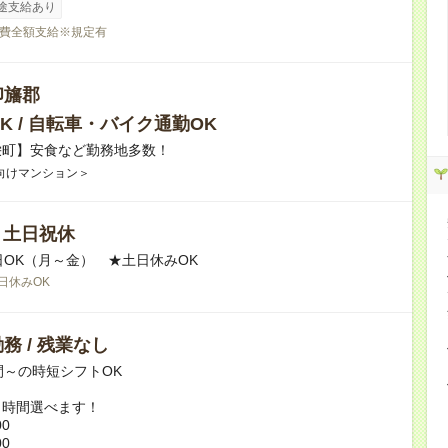
途支給あり
費全額支給※規定有
印旛郡
K / 自転車・バイク通勤OK
栄町】安食など勤務地多数！
向けマンション＞
/ 土日祝休
日OK（月～金） ★土日休みOK
日休みOK
務 / 残業なし
間～の時短シフトOK
ト時間選べます！
00
00