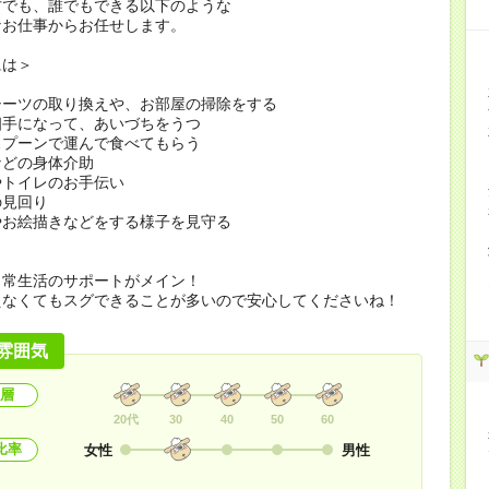
方でも、誰でもできる以下のような
なお仕事からお任せします。
には＞
シーツの取り換えや、お部屋の掃除をする
相手になって、あいづちをうつ
スプーンで運んで食べてもらう
などの身体介助
やトイレのお手伝い
の見回り
やお絵描きなどをする様子を見守る
日常生活のサポートがメイン！
えなくてもスグできることが多いので安心してくださいね！
雰囲気
層
20代
30
40
50
60
比率
女性
男性