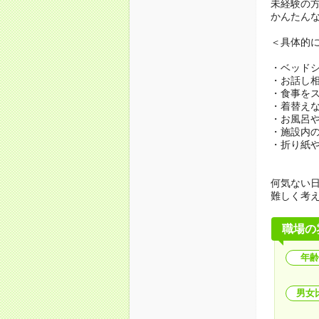
未経験の
かんたん
＜具体的
・ベッド
・お話し
・食事を
・着替え
・お風呂
・施設内
・折り紙
何気ない
難しく考
職場の
年齢
男女