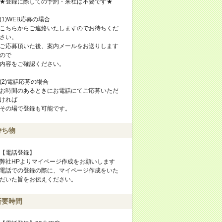
★登録に際しての予約・来社は不要です★
(1)WEB応募の場合
こちらからご連絡いたしますのでお待ちくだ
さい。
ご応募頂いた後、案内メールをお送りします
ので
内容をご確認ください。
(2)電話応募の場合
お時間のあるときにお電話にてご応募いただ
ければ
その場で登録も可能です。
持ち物
【電話登録】
弊社HPよりマイページ作成をお願いします
電話での登録の際に、マイページ作成をいた
だいた旨をお伝えください。
所要時間