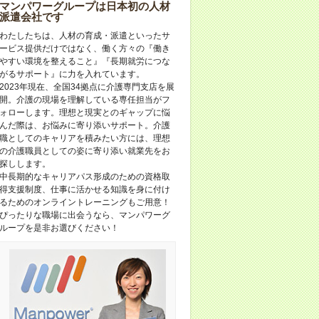
マンパワーグループは日本初の人材
派遣会社です
わたしたちは、人材の育成・派遣といったサ
ービス提供だけではなく、働く方々の『働き
やすい環境を整えること』『長期就労につな
がるサポート』に力を入れています。
2023年現在、全国34拠点に介護専門支店を展
開。介護の現場を理解している専任担当がフ
ォローします。理想と現実とのギャップに悩
んだ際は、お悩みに寄り添いサポート。介護
職としてのキャリアを積みたい方には、理想
の介護職員としての姿に寄り添い就業先をお
探しします。
中長期的なキャリアパス形成のための資格取
得支援制度、仕事に活かせる知識を身に付け
るためのオンライントレーニングもご用意！
ぴったりな職場に出会うなら、マンパワーグ
ループを是非お選びください！