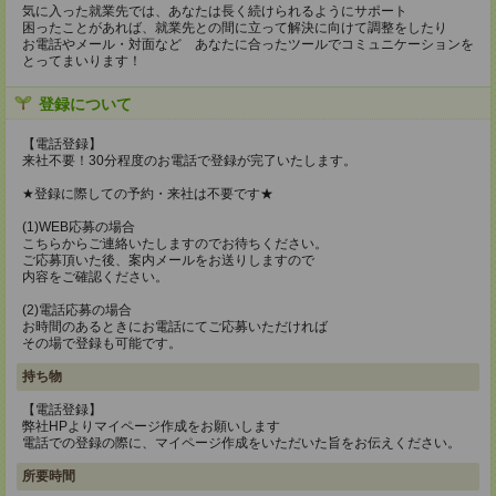
気に入った就業先では、あなたは長く続けられるようにサポート
困ったことがあれば、就業先との間に立って解決に向けて調整をしたり
お電話やメール・対面など あなたに合ったツールでコミュニケーションを
とってまいります！
登録について
【電話登録】
来社不要！30分程度のお電話で登録が完了いたします。
★登録に際しての予約・来社は不要です★
(1)WEB応募の場合
こちらからご連絡いたしますのでお待ちください。
ご応募頂いた後、案内メールをお送りしますので
内容をご確認ください。
(2)電話応募の場合
お時間のあるときにお電話にてご応募いただければ
その場で登録も可能です。
持ち物
【電話登録】
弊社HPよりマイページ作成をお願いします
電話での登録の際に、マイページ作成をいただいた旨をお伝えください。
所要時間