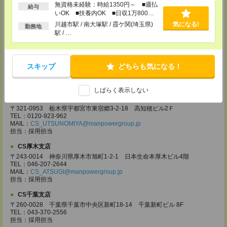
無資格未経験：時給1350円～ ■週払
〒330-0854 埼玉県さいたま市大宮区桜木町 1-10-16 シーノ大宮ノース
給与
ウイング 9階
いOK ■扶養内OK ■日収1万800円
TEL：0120-769-355
以上
川越市駅 / 南大塚駅 / 霞ケ関(埼玉県)
気になる!
勤務地
MAIL：
CS_OMIYA@manpowergroup.jp
駅 / …
担当：採用担当
CS高崎支店
〒370-0831 群馬県高崎市あら町167 高崎第一生命ビルディング11Ｆ
スキップ
どちらも気になる！
TEL：027-320-6558
MAIL：
CS_TAKASAKI@manpowergroup.jp
担当：採用担当
しばらく表示しない
CS宇都宮支店
〒321-0953 栃木県宇都宮市東宿郷3-2-18 高知穂ビル2Ｆ
TEL：0120-923-962
MAIL：
CS_UTSUNOMIYA@manpowergroup.jp
担当：採用担当
CS厚木支店
〒243-0014 神奈川県厚木市旭町1-2-1 日本生命本厚木ビル4階
TEL：046-207-2644
MAIL：
CS_ATSUGI@manpowergroup.jp
担当：採用担当
CS千葉支店
〒260-0028 千葉県千葉市中央区新町18-14 千葉新町ビル 8F
TEL：043-370-2556
担当：採用担当