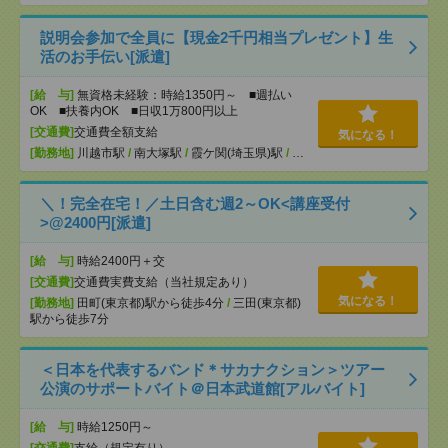
説明会参加で全員に【現金2千円相当プレゼント】生
活のお手伝い[派遣]
[給 与]
無資格未経験：時給1350円～ ■週払い
OK ■扶養内OK ■日収1万800円以上
[交通費]
交通費全額支給
気になる！
[勤務地]
川越市駅
/
南大塚駅
/
霞ケ関(埼玉県)駅
/
…
＼！完全在宅！／土日含む週2～OK<講座受付
>@2400円[派遣]
[給 与]
時給2400円＋交
[交通費]
交通費実費支給（当社規定あり）
気になる！
[勤務地]
田町(東京都)駅から徒歩4分
/
三田(東京都)
駅から徒歩7分
＜日本を代表するバンド＊サカナクション＞ツアー
公演のサポートバイト＠日本武道館[アルバイト]
[給 与]
時給1250円～