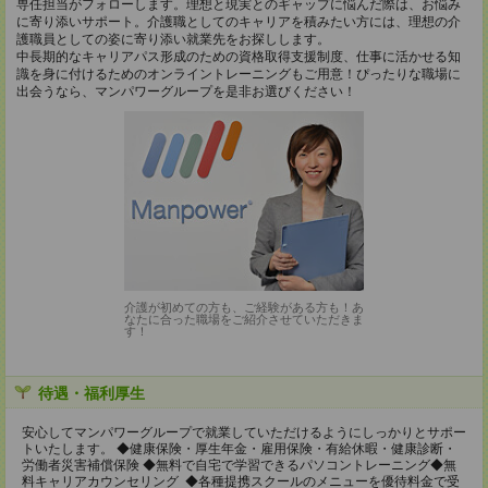
専任担当がフォローします。理想と現実とのギャップに悩んだ際は、お悩み
に寄り添いサポート。介護職としてのキャリアを積みたい方には、理想の介
護職員としての姿に寄り添い就業先をお探しします。
中長期的なキャリアパス形成のための資格取得支援制度、仕事に活かせる知
識を身に付けるためのオンライントレーニングもご用意！ぴったりな職場に
出会うなら、マンパワーグループを是非お選びください！
介護が初めての方も、ご経験がある方も！あ
なたに合った職場をご紹介させていただきま
す！
待遇・福利厚生
安心してマンパワーグループで就業していただけるようにしっかりとサポー
トいたします。 ◆健康保険・厚生年金・雇用保険・有給休暇・健康診断・
労働者災害補償保険 ◆無料で自宅で学習できるパソコントレーニング◆無
料キャリアカウンセリング ◆各種提携スクールのメニューを優待料金で受