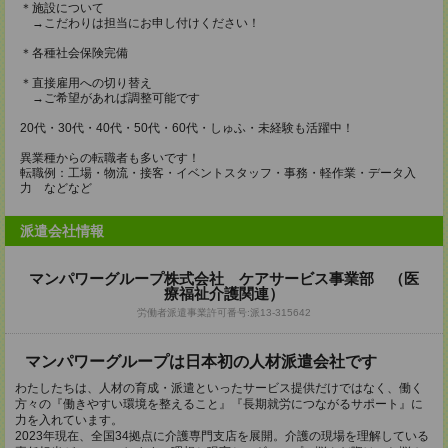
＊施設について
→こだわりは担当にお申し付けください！
＊各種社会保険完備
＊直接雇用への切り替え
→ご希望があれば調整可能です
20代・30代・40代・50代・60代・しゅふ・未経験も活躍中！
異業種からの転職者も多いです！
転職例：工場・物流・接客・イベントスタッフ・事務・軽作業・データ入
力 などなど
派遣会社情報
マンパワーグループ株式会社 ケアサービス事業部 （医
療福祉介護関連）
労働者派遣事業許可番号:派13-315642
マンパワーグループは日本初の人材派遣会社です
わたしたちは、人材の育成・派遣といったサービス提供だけではなく、働く
方々の『働きやすい環境を整えること』『長期就労につながるサポート』に
力を入れています。
2023年現在、全国34拠点に介護専門支店を展開。介護の現場を理解している