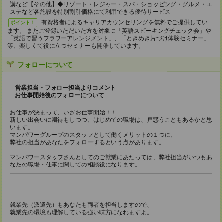
講など【その他】◆リゾート・レジャー・スパ・ショッピング・グルメ・エ
ステなど各施設を特別割引価格にて利用できる優待サービス
有資格者によるキャリアカウンセリングを無料でご提供してい
ポイント！
ます。 またご登録いただいた方を対象に「英語スピーキングチェック会」や
「英語で習うフラワーアレンジメント」、「ときめき片づけ体験セミナー」
等、楽しくて役に立つセミナーも開催しています。
フォローについて
営業担当・フォロー担当よりコメント
お仕事開始後のフォローについて
お仕事が決まって、いざお仕事開始！！
新しい出会いに期待もしつつ、はじめての職場は、戸惑うこともあるかと思
います。
マンパワーグループのスタッフとして働くメリットの１つに、
弊社の担当があなたをフォローするという点があります。
マンパワースタッフさんとしてのご就業にあたっては、弊社担当がいつもあ
なたの職場・仕事に関しての相談役になります。
就業先（派遣先）もあなたも両者を担当しますので、
就業先の環境も理解している強い味方になれますよ。