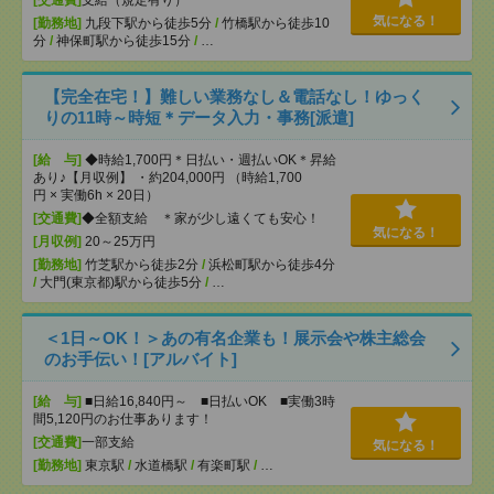
[交通費]
支給（規定有り）
気になる！
[勤務地]
九段下駅から徒歩5分
/
竹橋駅から徒歩10
分
/
神保町駅から徒歩15分
/
…
【完全在宅！】難しい業務なし＆電話なし！ゆっく
りの11時～時短＊データ入力・事務[派遣]
[給 与]
◆時給1,700円＊日払い・週払いOK＊昇給
あり♪【月収例】 ・約204,000円 （時給1,700
円 × 実働6h × 20日）
[交通費]
◆全額支給 ＊家が少し遠くても安心！
気になる！
[月収例]
20～25万円
[勤務地]
竹芝駅から徒歩2分
/
浜松町駅から徒歩4分
/
大門(東京都)駅から徒歩5分
/
…
＜1日～OK！＞あの有名企業も！展示会や株主総会
のお手伝い！[アルバイト]
[給 与]
■日給16,840円～ ■日払いOK ■実働3時
間5,120円のお仕事あります！
[交通費]
一部支給
気になる！
[勤務地]
東京駅
/
水道橋駅
/
有楽町駅
/
…