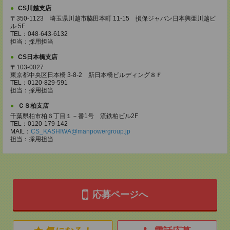
CS川越支店
〒350-1123 埼玉県川越市脇田本町 11-15 損保ジャパン日本興亜川越ビ
ル 5F
TEL：048-643-6132
担当：採用担当
CS日本橋支店
〒103-0027
東京都中央区日本橋 3-8-2 新日本橋ビルディング８Ｆ
TEL：0120-829-591
担当：採用担当
ＣＳ柏支店
千葉県柏市柏６丁目１－番1号 流鉄柏ビル2F
TEL：0120-179-142
MAIL：
CS_KASHIWA@manpowergroup.jp
担当：採用担当
応募ページへ