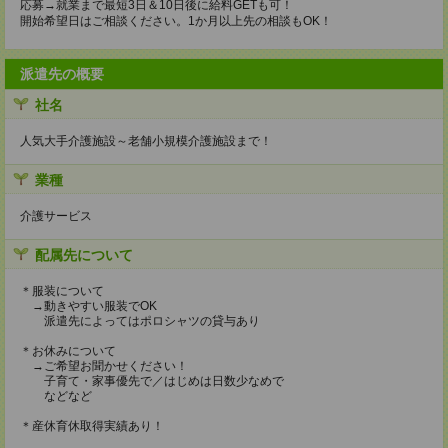
応募→就業まで最短3日＆10日後に給料GETも可！
開始希望日はご相談ください。1か月以上先の相談もOK！
派遣先の概要
社名
人気大手介護施設～老舗小規模介護施設まで！
業種
介護サービス
配属先について
＊服装について
→動きやすい服装でOK
派遣先によってはポロシャツの貸与あり
＊お休みについて
→ご希望お聞かせください！
子育て・家事優先で／はじめは日数少なめで
などなど
＊産休育休取得実績あり！