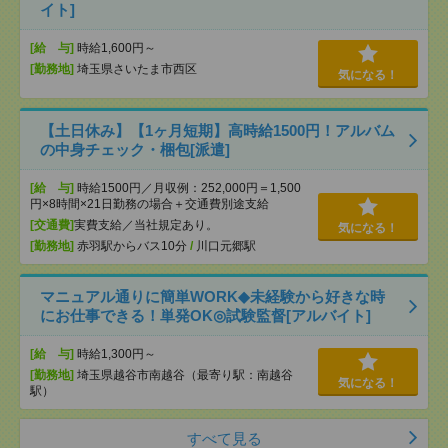
イト]
[給 与]
時給1,600円～
[勤務地]
埼玉県さいたま市西区
気になる！
【土日休み】【1ヶ月短期】高時給1500円！アルバム
の中身チェック・梱包[派遣]
[給 与]
時給1500円／月収例：252,000円＝1,500
円×8時間×21日勤務の場合＋交通費別途支給
[交通費]
実費支給／当社規定あり。
気になる！
[勤務地]
赤羽駅からバス10分
/
川口元郷駅
マニュアル通りに簡単WORK◆未経験から好きな時
にお仕事できる！単発OK◎試験監督[アルバイト]
[給 与]
時給1,300円～
[勤務地]
埼玉県越谷市南越谷（最寄り駅：南越谷
気になる！
駅）
すべて見る