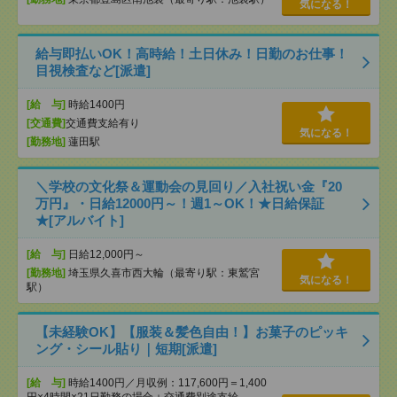
気になる！
給与即払いOK！高時給！土日休み！日勤のお仕事！
目視検査など[派遣]
[給 与]
時給1400円
[交通費]
交通費支給有り
気になる！
[勤務地]
蓮田駅
＼学校の文化祭＆運動会の見回り／入社祝い金『20
万円』・日給12000円～！週1～OK！★日給保証
★[アルバイト]
[給 与]
日給12,000円～
[勤務地]
埼玉県久喜市西大輪（最寄り駅：東鷲宮
気になる！
駅）
【未経験OK】【服装＆髪色自由！】お菓子のピッキ
ング・シール貼り｜短期[派遣]
[給 与]
時給1400円／月収例：117,600円＝1,400