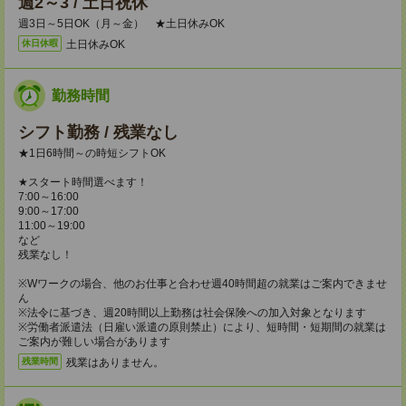
週2～3 / 土日祝休
週3日～5日OK（月～金） ★土日休みOK
土日休みOK
休日休暇
勤務時間
シフト勤務 / 残業なし
★1日6時間～の時短シフトOK
★スタート時間選べます！
7:00～16:00
9:00～17:00
11:00～19:00
など
残業なし！
※Wワークの場合、他のお仕事と合わせ週40時間超の就業はご案内できませ
ん
※法令に基づき、週20時間以上勤務は社会保険への加入対象となります
※労働者派遣法（日雇い派遣の原則禁止）により、短時間・短期間の就業は
ご案内が難しい場合があります
残業はありません。
残業時間