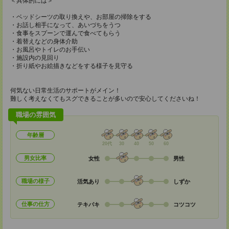
＜具体的には＞
・ベッドシーツの取り換えや、お部屋の掃除をする
・お話し相手になって、あいづちをうつ
・食事をスプーンで運んで食べてもらう
・着替えなどの身体介助
・お風呂やトイレのお手伝い
・施設内の見回り
・折り紙やお絵描きなどをする様子を見守る
何気ない日常生活のサポートがメイン！
難しく考えなくてもスグできることが多いので安心してくださいね！
職場の雰囲気
年齢層
20代
30
40
50
60
男女比率
女性
男性
職場の様子
活気あり
しずか
仕事の仕方
テキパキ
コツコツ