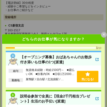
【電話登録】30分程度
・経験やご希望などをインタビュー
・お仕事のご紹介など
登録場所
CS新宿支店
〒163-1517
×
東京都新宿区西新宿 1-6-1 新宿エルタワー 17F
TEL：0120-659-458
どちらのお仕事が気になりますか？
MAIL：
CS_SHINJUKU@manpowergroup.jp
担当：採用担当
1
/10
CS立川支店
【オープニング募集】おばあちゃんのお散歩
〒190-0012
東京都立川市曙町2-34-7 ファーレイーストビル 8F
付き添いも仕事の1つ[派遣]
TEL：0120-659-460
MAIL：
CS_TACHIKAWA@manpowergroup.jp
無資格未経験：時給1500円～ ■週払
担当：採用担当
給与
いOK ■扶養内OK ■日収1万2000円
以上
CS横浜支店
巣鴨駅 / 目白駅 / 北池袋駅 / …
気になる!
勤務地
〒220-8136
神奈川県横浜市西区みなとみらい 2-2-1 横浜ランドマークタワー36F
TEL：0120-659-459
MAIL：
CS_YOKOHAMA@manpowergroup.jp
説明会参加で全員に【現金2千円相当プレゼ
担当：採用担当
ント】生活のお手伝い[派遣]
CS大宮支店