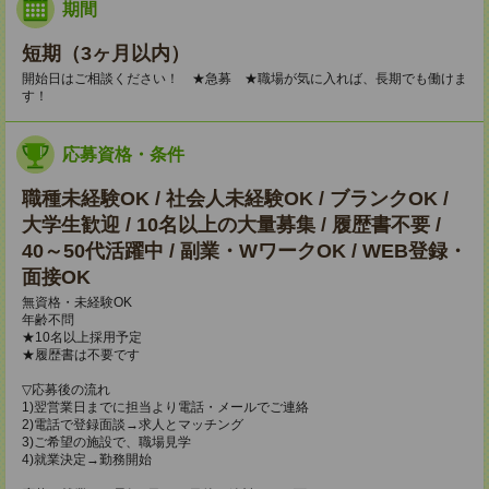
期間
短期（3ヶ月以内）
開始日はご相談ください！ ★急募 ★職場が気に入れば、長期でも働けま
す！
応募資格・条件
職種未経験OK / 社会人未経験OK / ブランクOK /
大学生歓迎 / 10名以上の大量募集 / 履歴書不要 /
40～50代活躍中 / 副業・WワークOK / WEB登録・
面接OK
無資格・未経験OK
年齢不問
★10名以上採用予定
★履歴書は不要です
▽応募後の流れ
1)翌営業日までに担当より電話・メールでご連絡
2)電話で登録面談→求人とマッチング
3)ご希望の施設で、職場見学
4)就業決定→勤務開始