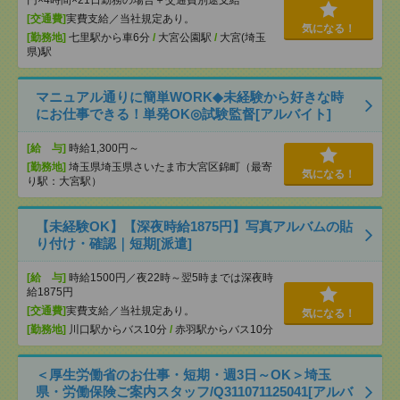
円×4時間×21日勤務の場合＋交通費別途支給
[交通費]
実費支給／当社規定あり。
気になる！
[勤務地]
七里駅から車6分
/
大宮公園駅
/
大宮(埼玉
県)駅
マニュアル通りに簡単WORK◆未経験から好きな時
にお仕事できる！単発OK◎試験監督[アルバイト]
[給 与]
時給1,300円～
[勤務地]
埼玉県埼玉県さいたま市大宮区錦町（最寄
気になる！
り駅：大宮駅）
【未経験OK】【深夜時給1875円】写真アルバムの貼
り付け・確認｜短期[派遣]
[給 与]
時給1500円／夜22時～翌5時までは深夜時
給1875円
[交通費]
実費支給／当社規定あり。
気になる！
[勤務地]
川口駅からバス10分
/
赤羽駅からバス10分
＜厚生労働省のお仕事・短期・週3日～OK＞埼玉
県・労働保険ご案内スタッフ/Q311071125041[アルバ