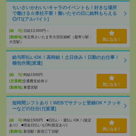
ちいさいかわいいキャラのイベントも！好きな場所
で働ける☆来社不要！働いたその日に給料もらえる
◎/T1[アルバイト]
[給 与]
日給13,000円～
[勤務地]
埼玉県さいたま市大宮区錦町（最寄り駅：
気になる！
大宮駅）
給与即払いOK！高時給！土日休み！日勤のお仕事！
梱包作業[派遣]
[給 与]
時給1500円
[交通費]
交通費支給有り
気になる！
[勤務地]
東鷲宮駅
短時間シフトあり！WEBでサクッと登録OK＊クッキ
ーなどの仕分け[派遣]
[給 与]
時給1500円 ■日払い・週払いOK！(規定
あり) ■現金日払いもOK(規定あり)
気になる！
[勤務地]
新宿駅
/
新宿三丁目駅