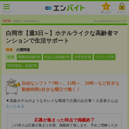
0
メニュー
気になる！
ログイン
NEW
掲載日 :2026
/
08
/
04
No.MANPWK912517-32
白岡市【週3日～】ホテルライクな高齢者マ
ンションで生活サポート
職種：
介護関連
派遣
職種未経験OK
社会人未経験OK
大学生歓迎
ブランクOK
WEB登録・面接OK
自由なシフト＊7時～、11時～、16時～など好きな
勤務時間×好きな曜日で働く！
▼高級ホテルのようなキレイな職場で介護のお仕事！入居者さんは
...
もっとみる
応募が集まった時点で掲載終了
この求人は応募が集まり次第、掲載終了致します。予めご理解くださ