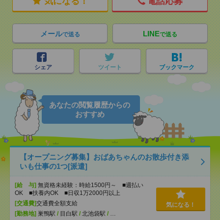
気になる！
電話応募
メール
LINE
で送る
で送る
シェア
ツイート
ブックマーク
あなたの閲覧履歴からの
おすすめ
【オープニング募集】おばあちゃんのお散歩付き添
いも仕事の1つ[派遣]
[給 与]
無資格未経験：時給1500円～ ■週払い
OK ■扶養内OK ■日収1万2000円以上
[交通費]
交通費全額支給
気になる！
[勤務地]
巣鴨駅
/
目白駅
/
北池袋駅
/
…