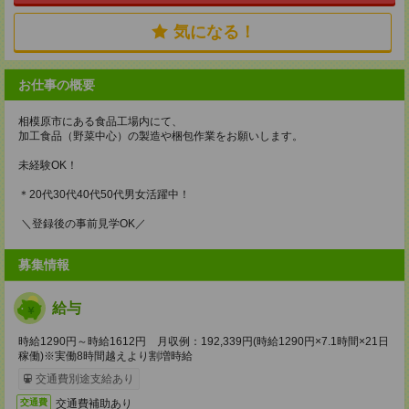
気になる！
お仕事の概要
相模原市にある食品工場内にて、
加工食品（野菜中心）の製造や梱包作業をお願いします。
未経験OK！
＊20代30代40代50代男女活躍中！
＼登録後の事前見学OK／
募集情報
給与
時給1290円～時給1612円 月収例：192,339円(時給1290円×7.1時間×21日
稼働)※実働8時間越えより割増時給
交通費別途支給あり
交通費補助あり
交通費