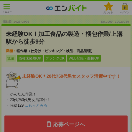
0
メニュー
気になる！
ログイン
掲載日 :2026
/
08
/
03
No.LOFAT10020986
未経験OK！加工食品の製造・梱包作業/上溝
駅から徒歩9分
職種：
軽作業（仕分け・ピッキング・検品、商品管理）
派遣
職種未経験OK
ブランクOK
WEB登録・面接OK
未経験OK＊20代?50代男女スタッフ活躍中です！
・かんたん作業！
・20代?50代男女活躍中！
・時給129
...もっとみる
応募ページへ