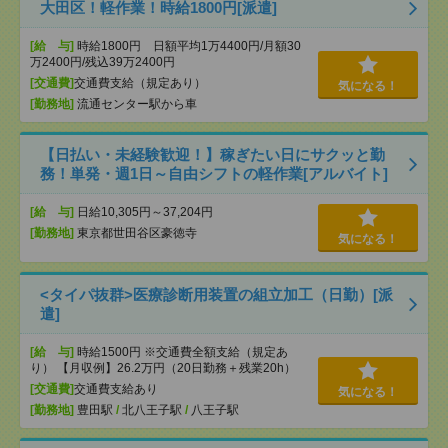
大田区！軽作業！時給1800円[派遣]
[給 与]
時給1800円 日額平均1万4400円/月額30
万2400円/残込39万2400円
[交通費]
交通費支給（規定あり）
気になる！
[勤務地]
流通センター駅から車
【日払い・未経験歓迎！】稼ぎたい日にサクッと勤
務！単発・週1日～自由シフトの軽作業[アルバイト]
[給 与]
日給10,305円～37,204円
[勤務地]
東京都世田谷区豪徳寺
気になる！
<タイパ抜群>医療診断用装置の組立加工（日勤）[派
遣]
[給 与]
時給1500円 ※交通費全額支給（規定あ
り） 【月収例】26.2万円（20日勤務＋残業20h）
[交通費]
交通費支給あり
気になる！
[勤務地]
豊田駅
/
北八王子駅
/
八王子駅