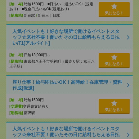
[給 与]
時給1500円 ■日払い・週払いOK！(規定
あり) ■現金日払いもOK(規定あり)
気になる！
[勤務地]
新宿駅
/
新宿三丁目駅
人気イベントも！好きな場所で働けるイベントスタ
ッフ☆来社不要！働いたその日に給料もらえる日払
い/T1[アルバイト]
[給 与]
日給13,000円～
[勤務地]
東京都八王子市明神町（最寄り駅：京王八
気になる！
王子駅）
座り仕事！給与即払いOK！高時給！在庫管理・資料
作成[派遣]
[給 与]
時給1500円
[交通費]
交通費支給有り
気になる！
[勤務地]
藤沢駅
人気イベントも！好きな場所で働けるイベントスタ
ッフ☆来社不要！働いたその日に給料もらえる日払