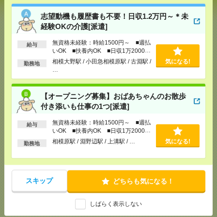
の介護[派遣]
志望動機も履歴書も不要！日収1.2万円～＊未
[給 与]
無資格未経験：時給1500円～ ■週払い
経験OKの介護[派遣]
OK ■扶養内OK ■日収1万2000円以上
[交通費]
交通費全額支給
気になる！
無資格未経験：時給1500円～ ■週払
給与
[勤務地]
相模大野駅
/
小田急相模原駅
/
古淵駅
/
…
いOK ■扶養内OK ■日収1万2000円
以上
相模大野駅 / 小田急相模原駅 / 古淵駅 /
気になる!
勤務地
…
【オープニング募集】おばあちゃんのお散歩付き添
いも仕事の1つ[派遣]
【オープニング募集】おばあちゃんのお散歩
[給 与]
無資格未経験：時給1500円～ ■週払い
付き添いも仕事の1つ[派遣]
OK ■扶養内OK ■日収1万2000円以上
[交通費]
交通費全額支給
気になる！
無資格未経験：時給1500円～ ■週払
給与
[勤務地]
相模原駅
/
淵野辺駅
/
上溝駅
/
…
いOK ■扶養内OK ■日収1万2000円
以上
相模原駅 / 淵野辺駅 / 上溝駅 / …
気になる!
勤務地
【シフト自由・現金手渡しOK】iPhoneなどスマホの
充電を繋げるだけ！[派遣]
スキップ
どちらも気になる！
[給 与]
時給1414円～ ▼日払いOK（規定あ
り） ■初勤務手当あり ※規定による
[勤務地]
新宿駅から徒歩
/
新宿三丁目駅から徒歩
/
気になる！
しばらく表示しない
高田馬場駅から徒歩
/
…