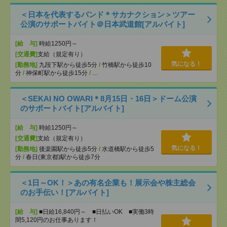
＜日本を代表するバンド＊サカナクション＞ツアー
公演のサポートバイト＠日本武道館[アルバイト]
[給 与]
時給1250円～
[交通費]
支給（規定有り）
気になる！
[勤務地]
九段下駅から徒歩5分
/
竹橋駅から徒歩10
分
/
神保町駅から徒歩15分
/
…
＜SEKAI NO OWARI＊8月15日・16日＞ドーム公演
のサポートバイト[アルバイト]
[給 与]
時給1250円～
[交通費]
支給（規定有り）
気になる！
[勤務地]
後楽園駅から徒歩5分
/
水道橋駅から徒歩5
分
/
春日(東京都)駅から徒歩7分
＜1日～OK！＞あの有名企業も！展示会や株主総会
のお手伝い！[アルバイト]
[給 与]
■日給16,840円～ ■日払いOK ■実働3時
間5,120円のお仕事あります！