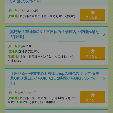
い/T1[アルバイト]
[給 与]
日給13,000円～
[勤務地]
東京都豊島区南池袋（最寄り駅：池袋駅）
気になる！
高時給！車通勤OK！平日休み！倉庫内・管理作業な
ど[派遣]
[給 与]
時給1500円
[交通費]
交通費支給有り
気になる！
[勤務地]
神奈川県座間市バス8分 ※車通勤・バイ
ク通勤OK
【座り＆手作業中心】香水shopの梱包スタッフ ★副
業OK ★週1日からOK ★1日1時間からOK[アルバイ
ト]
[給 与]
時給1,400円～
[勤務地]
東京都千代田区内神田2丁目14番12号 星屋
気になる！
第六ビル402号（最寄り駅：神田駅）