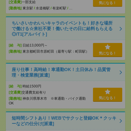
[交通費]
一部支給
気になる！
[勤務地]
東京駅
/
水道橋駅
/
有楽町駅
/
…
ちいさいかわいいキャラのイベントも！好きな場所
で働ける☆来社不要！働いたその日に給料もらえる
◎/T1[アルバイト]
[給 与]
日給13,000円～
[勤務地]
東京都町田市原町田（最寄り駅：町田駅）
気になる！
座り仕事！高時給！車通勤OK！土日休み！品質管
理・検査業務[派遣]
[給 与]
時給1500円
[交通費]
交通費支給有り
気になる！
[勤務地]
神奈川県厚木市 ※車通勤・バイク通勤
OK
短時間シフトあり！WEBでサクッと登録OK＊クッキ
ーなどの仕分け[派遣]