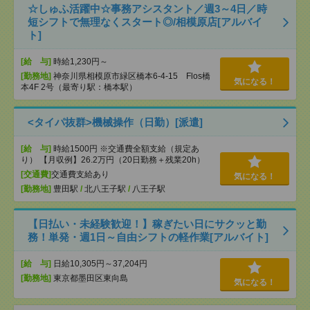
☆しゅふ活躍中☆事務アシスタント／週3～4日／時
短シフトで無理なくスタート◎/相模原店[アルバイ
ト]
[給 与]
時給1,230円～
[勤務地]
神奈川県相模原市緑区橋本6-4-15 Flos橋
気になる！
本4F 2号（最寄り駅：橋本駅）
<タイパ抜群>機械操作（日勤）[派遣]
[給 与]
時給1500円 ※交通費全額支給（規定あ
り） 【月収例】26.2万円（20日勤務＋残業20h）
[交通費]
交通費支給あり
気になる！
[勤務地]
豊田駅
/
北八王子駅
/
八王子駅
【日払い・未経験歓迎！】稼ぎたい日にサクッと勤
務！単発・週1日～自由シフトの軽作業[アルバイト]
[給 与]
日給10,305円～37,204円
[勤務地]
東京都墨田区東向島
気になる！