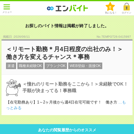
0
メニュー
気になる！
ログイン
お探しのバイト情報は掲載が終了しました。
掲載日 :2026
/
06
/
11
No.TEMPGT26-0415997
＜リモート勤務＊月4日程度の出社のみ！＞
働き方を変えるチャンス＊事務
派遣
職種未経験OK
ブランクOK
WEB登録・面接OK
＜憧れのリモート勤務をここから！＞未経験でOK！
手順が決まってる！事務職
【在宅勤務あり】1～2ヶ月後から週4日在宅可能です！ 働き方
...も
っとみる
あなたの閲覧履歴からのオススメ