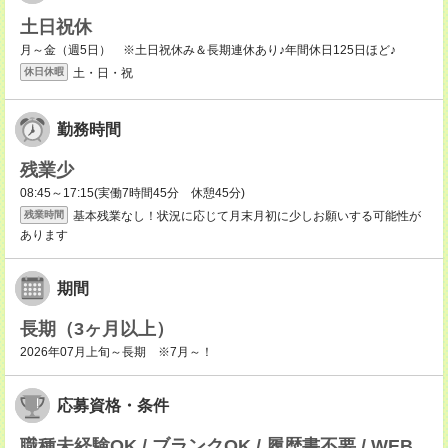
土日祝休
月～金（週5日） ※土日祝休み＆長期連休あり♪年間休日125日ほど♪
土・日・祝
休日休暇
勤務時間
残業少
08:45～17:15(実働7時間45分 休憩45分)
基本残業なし！状況に応じて月末月初に少しお願いする可能性が
残業時間
あります
期間
長期（3ヶ月以上）
2026年07月上旬～長期 ※7月～！
応募資格・条件
職種未経験OK / ブランクOK / 履歴書不要 / WEB