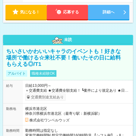
気になる！
応募する
詳細へ
未読
ちいさいかわいいキャラのイベントも！好きな
場所で働ける☆来社不要！働いたその日に給料
もらえる◎/T1
アルバイト
職種未経験OK
日給13,000円～
給与
＋交通費支給 ★交通費全額支給！ ┗案件により規定あり ★日払
いOK！（規定あり） ┗働いたその日に現金GET♪ お仕事後はコ
交通費別途支給あり
ンビニATMから 日払い分を引き落とせます！ 【試用期間】試
用期間なし
横浜市港北区
勤務地
神奈川県横浜市港北区（最寄り駅：新横浜駅）
株式会社ワンベルウッズ
勤務時間は指定なし
勤務時間
変形労働時間制 想定労働時間160時間/月 【シフト例】 ・8：00