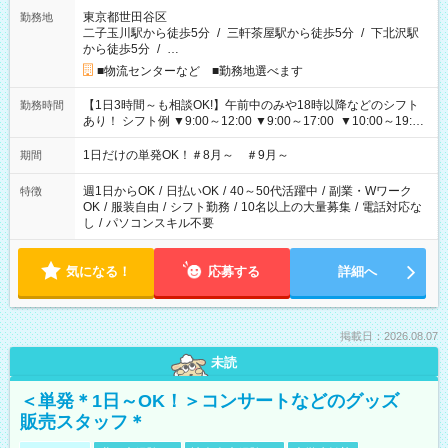
東京都世田谷区
勤務地
二子玉川駅から徒歩5分
/
三軒茶屋駅から徒歩5分
/
下北沢駅
から徒歩5分
/
…
■物流センターなど ■勤務地選べます
【1日3時間～も相談OK!】午前中のみや18時以降などのシフト
勤務時間
あり！ シフト例 ▼9:00～12:00 ▼9:00～17:00 ▼10:00～19:00
▼18:00～21:00
1日だけの単発OK！＃8月～ ＃9月～
期間
週1日からOK
/
日払いOK
/
40～50代活躍中
/
副業・Wワーク
特徴
OK
/
服装自由
/
シフト勤務
/
10名以上の大量募集
/
電話対応な
し
/
パソコンスキル不要
気になる！
応募する
詳細へ
掲載日：2026.08.07
未読
＜単発＊1日～OK！＞コンサートなどのグッズ
販売スタッフ＊