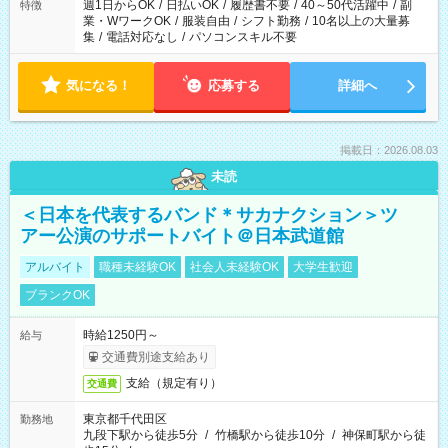
週1日からOK
/
日払いOK
/
履歴書不要
/
40～50代活躍中
/
副
特徴
業・WワークOK
/
服装自由
/
シフト勤務
/
10名以上の大量募
集
/
電話対応なし
/
パソコンスキル不要
気になる！
応募する
詳細へ
掲載日：2026.08.03
未読
＜日本を代表するバンド＊サカナクション＞ツ
アー公演のサポートバイト＠日本武道館
アルバイト
職種未経験OK
社会人未経験OK
大学生歓迎
ブランクOK
時給1250円～
給与
交通費別途支給あり
支給（規定有り）
交通費
東京都千代田区
勤務地
九段下駅から徒歩5分
/
竹橋駅から徒歩10分
/
神保町駅から徒