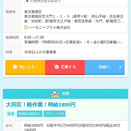
交通費別途支給あり
当を全額支給します。 ※交通費支給（月額上限50,000円／当社
規定による） ※給与は月末締め、翌月15日払いです。 ※試用期
東京都港区
勤務地
間中も給与・待遇に変更はありません。 【試用期間】試用期間
東京都港区芝大門１－１－３（最寄り駅：JR山手線・京浜東北
あり 試用期間の長さ：1ヶ月 雇用形態、給与は本採用時と同じ
線「浜松町」駅/都営大江戸線・都営浅草線「⼤⾨」駅/都営三田
です。 試用期間中は、健康保険などの福利厚生の一部が制限さ
線「御成⾨」駅）
れる可能性があります。
ハーモニープラス株式会社
9:00～17:30
勤務時間
実働時間：7時間30分/日 ○応募歓迎○ ・月～金の週5日稼働いた
だける方 ・実働時間：7.5時間（休憩1時間）
10名以上の大量募集
特徴
気になる！
応募する
詳細へ
未読
大田区！軽作業！時給1800円
派遣
職種未経験OK
ブランクOK
時給1800円 日額平均1万4400円/月額30万2400円/残込39万
給与
2400円