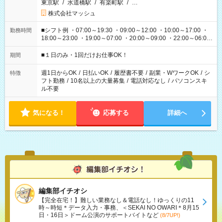
東京駅
/
水道橋駅
/
有楽町駅
/
…
株式会社マッシュ
■シフト例 ・07:00～19:30 ・09:00～12:00 ・10:00～17:00 ・
勤務時間
18:00～23:00 ・19:00～07:00 ・20:00～09:00 ・22:00～06:00
etc ★最短で3時間で5,120円のお仕事から 15時間で2万円近く稼
げるお仕事も！ ご希望のお時間に合わせてご紹介！ ※シフトは
■１日のみ・1回だけお仕事OK！
期間
現場によって異なります。 ※勿論、休憩時間はあるのでご安心
ください！
週1日からOK
/
日払いOK
/
履歴書不要
/
副業・WワークOK
/
シ
特徴
フト勤務
/
10名以上の大量募集
/
電話対応なし
/
パソコンスキ
ル不要
気になる！
応募する
詳細へ
編集部イチオシ
【完全在宅！】難しい業務なし＆電話なし！ゆっくりの11
時～時短＊データ入力・事務、＜SEKAI NO OWARI＊8月15
日・16日＞ドーム公演のサポートバイトなど
(8/7UP!)