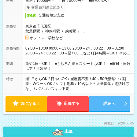
日給：10000円～ 半日：5000円～ ■日払いOK！
給与
交通費別途支給あり
交通費規定支給
交通費
東京都千代田区
勤務地
秋葉原駅
/
神保町駅
/
麹町駅
/
…
オフィス・学校など
09:00～18:00 09:00～13:00 20:00～24：00 22：00～31:00
勤務時間
20:00～24：00 22：00～翌7:00 …など1日4時間～OK！ その他
シフトもございます！ お気軽にご相談ください！
激短1日～OK！ ■もちろん即日スタートもOK！ ■曜日・日数
期間
はアナタ次第！
週1日からOK
/
日払いOK
/
履歴書不要
/
40～50代活躍中
/
副
特徴
業・WワークOK
/
シフト勤務
/
10名以上の大量募集
/
電話対応
なし
/
パソコンスキル不要
気になる！
応募する
詳細へ
掲載日：2026.08.05
未読