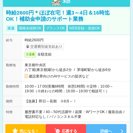
未読
時給2600円＊ほぼ在宅！週3～4日＆16時迄
OK！補助金申請のサポート業務
派遣
職種未経験OK
ブランクOK
WEB登録・面接OK
時給2600円
給与
交通費別途支給あり
全額支給
交通費
東京都中央区
勤務地
八丁堀(東京都)駅から徒歩2分
/
茅場町駅から徒歩6分
建設業界向けのAIサービスの提供など
10:00～17:00(実働6時間 休憩1時間) ※定時：10:00～
勤務時間
19:00（※終わりの時間：16:00～19:00で相談可！）
【急募】即日～長期 ※8月～！
期間
履歴書不要
/
40～50代活躍中
/
副業・WワークOK
/
服装自由
/
特徴
電話対応なし
/
パソコンスキル不要
気になる！
応募する
詳細へ