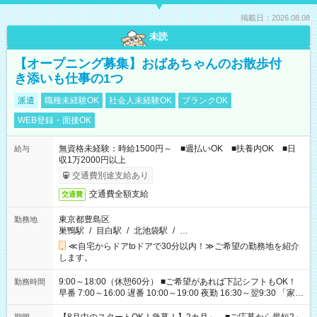
掲載日：2026.08.08
未読
【オープニング募集】おばあちゃんのお散歩付
き添いも仕事の1つ
派遣
職種未経験OK
社会人未経験OK
ブランクOK
WEB登録・面接OK
無資格未経験：時給1500円～ ■週払いOK ■扶養内OK ■日
給与
収1万2000円以上
交通費別途支給あり
交通費全額支給
交通費
東京都豊島区
勤務地
巣鴨駅
/
目白駅
/
北池袋駅
/
…
≪自宅からドアtoドアで30分以内！≫ご希望の勤務地を紹介
します。
9:00～18:00（休憩60分） ■ご希望があれば下記シフトもOK！
勤務時間
早番 7:00～16:00 遅番 10:00～19:00 夜勤 16:30～翌9:30 「家族
と休みを合わせたい」 「余裕を持って夕飯の準備がしたい」
「できれば残業はしたくない」 など、ご希望を教えてください