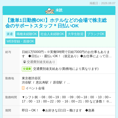
掲載日：2026.08.07
未読
【激単1日勤務OK!】ホテルなどの会場で株主総
会のサポートスタッフ＊日払いOK
派遣
職種未経験OK
社会人未経験OK
大学生歓迎
ブランクOK
WEB登録・面接OK
日給1万5000円～※実働5時間で日給7000円のお仕事もありま
給与
す ◆日払い・週払いOK！（規定あり）◆お仕事によって日給
も異なります
交通費別途支給あり
交通費別途支給あり(勤務地により異なります)
交通費
東京都渋谷区
勤務地
渋谷駅
/
恵比寿駅
/
原宿駅
/
…
イベント会場
▼シフト例 ・08：00～19：00 ・09：00～18：00 ・10：00～
勤務時間
17：00 ・13：00～22：00 ・16：00～21：00 など多数！ ※お
仕事により勤務時間が異なります
即日～OK！ ◆お好きな日1日～働けます ◆急募
期間