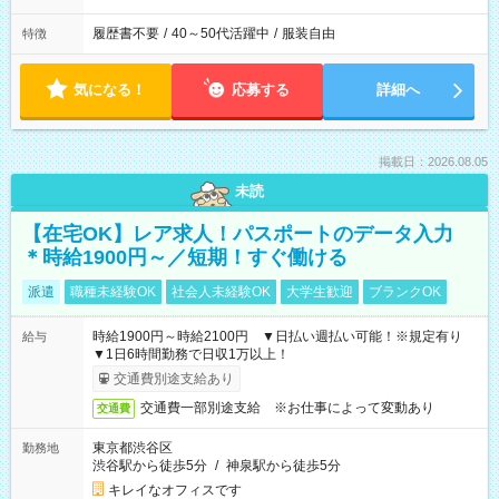
履歴書不要
/
40～50代活躍中
/
服装自由
特徴
気になる！
応募する
詳細へ
掲載日：2026.08.05
未読
【在宅OK】レア求人！パスポートのデータ入力
＊時給1900円～／短期！すぐ働ける
派遣
職種未経験OK
社会人未経験OK
大学生歓迎
ブランクOK
時給1900円～時給2100円 ▼日払い週払い可能！※規定有り
給与
▼1日6時間勤務で日収1万以上！
交通費別途支給あり
交通費一部別途支給 ※お仕事によって変動あり
交通費
東京都渋谷区
勤務地
渋谷駅から徒歩5分
/
神泉駅から徒歩5分
キレイなオフィスです