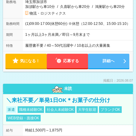
埼玉県加須市
勤務地
加須駅から車10分
/
久喜駅から車20分
/
鴻巣駅から車20分
物流・ロジスティクス
(1)09:00-17:00(休憩60分) ※休憩（12:00-12:50、15:00-15:10）
勤務時間
1ヶ月以上3ヶ月未満／即日～9月末まで
期間
履歴書不要
/
40～50代活躍中
/
10名以上の大量募集
特徴
気になる！
応募する
詳細へ
掲載日：2026.08.07
未読
＼来社不要／単発1日OK＊お菓子の仕分け
派遣
職種未経験OK
社会人未経験OK
大学生歓迎
ブランクOK
WEB登録・面接OK
時給1,500円～1,875円
給与