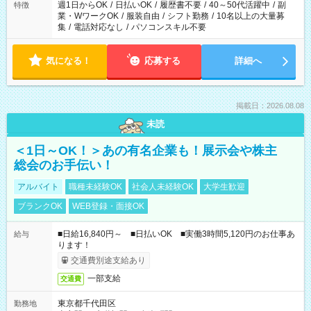
週1日からOK
/
日払いOK
/
履歴書不要
/
40～50代活躍中
/
副
特徴
業・WワークOK
/
服装自由
/
シフト勤務
/
10名以上の大量募
集
/
電話対応なし
/
パソコンスキル不要
気になる！
応募する
詳細へ
掲載日：2026.08.08
未読
＜1日～OK！＞あの有名企業も！展示会や株主
総会のお手伝い！
アルバイト
職種未経験OK
社会人未経験OK
大学生歓迎
ブランクOK
WEB登録・面接OK
■日給16,840円～ ■日払いOK ■実働3時間5,120円のお仕事あ
給与
ります！
交通費別途支給あり
一部支給
交通費
東京都千代田区
勤務地