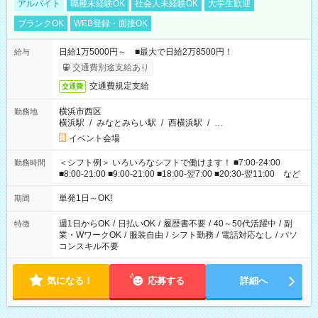
アルバイト
職種未経験OK
社会人未経験OK
大学生歓迎
ブランクOK
WEB登録・面接OK
日給1万5000円～ ■最大で日給2万8500円！
給与
交通費別途支給あり
交通費規定支給
交通費
横浜市西区
勤務地
横浜駅
/
みなとみらい駅
/
西横浜駅
/
…
イベント会場
＜シフト例＞ いろいろなシフトで働けます！ ■7:00-24:00
勤務時間
■8:00-21:00 ■9:00-21:00 ■18:00-翌7:00 ■20:30-翌11:00 など
単発1日～OK!
期間
週1日からOK
/
日払いOK
/
履歴書不要
/
40～50代活躍中
/
副
特徴
業・WワークOK
/
服装自由
/
シフト勤務
/
電話対応なし
/
パソ
コンスキル不要
気になる！
応募する
詳細へ