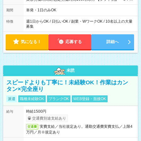
～21：00
単発・1日のみOK
期間
週1日からOK / 日払いOK / 副業・WワークOK / 10名以上の大量
特徴
募集
気になる！
応募する
詳細へ
未読
スピードよりも丁寧に！未経験OK！作業はカン
タン×完全座り
派遣
職種未経験OK
ブランクOK
WEB登録・面接OK
時給1500円
給与
交通費別途支給あり
実費支給／当社規定あり。通勤交通費実費支払／上限4
交通費
万円／月※規定あり