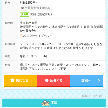
時給1250円～
給与
交通費別途支給あり
支給（規定有り）
交通費
東京都文京区
勤務地
後楽園駅から徒歩5分
/
水道橋駅から徒歩5分
/
春日(東京都)駅
から徒歩7分
株式会社ライブパワー
＜シフト例＞ 7:00～23:00 13:30～22:00 上記の時間から好きな
勤務時間
時間を選べます！ ※時間は変更となる可能性があります
急募！8月15日・16日
期間
週1日からOK
/
履歴書不要
/
副業・WワークOK
/
シフト勤務
/
特徴
電話対応なし
/
パソコンスキル不要
気になる！
応募する
詳細へ
掲載日：2026.08.07
未読