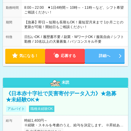
8:00～22:00 ▼1日4時間～ 10時～・11時～など、シフト希望
勤務時間
ご相談ください！
【急募】即日～短期も長期もOK！最短翌月末まで 1か月ごとの
期間
更新が可能！開始日もご相談ください！
日払いOK
/
履歴書不要
/
副業・WワークOK
/
服装自由
/
シフト
特徴
勤務
/
10名以上の大量募集
/
パソコンスキル不要
気になる！
応募する
詳細へ
未読
《日本赤十字社で災害寄付データ入力》★急募
★未経験OK★
アルバイト
職種未経験OK
時給1,400円～
給与
※経験・スキルを考慮のうえ、給与を決定します。 ※昇給あり
（勤務実績・評価による） ※残業が発生した場合は、時間外手