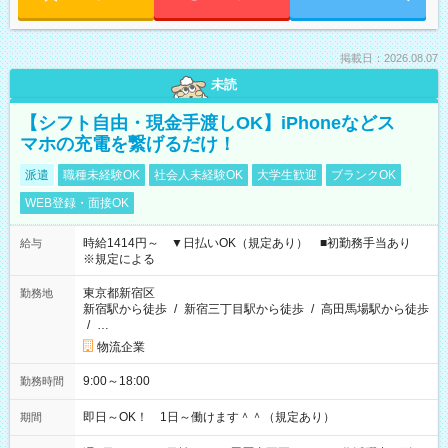
掲載日：2026.08.07
未読
【シフト自由・現金手渡しOK】iPhoneなどス
マホの充電を繋げるだけ！
派遣
職種未経験OK
社会人未経験OK
大学生歓迎
ブランクOK
WEB登録・面接OK
時給1414円～ ▼日払いOK（規定あり） ■初勤務手当あり
給与
※規定による
東京都新宿区
勤務地
新宿駅から徒歩
/
新宿三丁目駅から徒歩
/
高田馬場駅から徒歩
/
…
物流企業
9:00～18:00
勤務時間
即日～OK！ 1日～働けます＾＾（規定あり）
期間