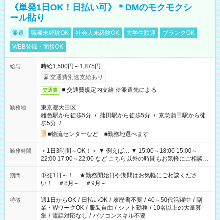
《単発1日OK！日払い可》＊DMのモクモクシ
ール貼り
派遣
職種未経験OK
社会人未経験OK
大学生歓迎
ブランクOK
WEB登録・面接OK
時給1,500円～1,875円
給与
交通費別途支給あり
■ 交通費規定内支給 ※派遣先による
交通費
東京都大田区
勤務地
雑色駅から徒歩5分
/
蒲田駅から徒歩5分
/
京急蒲田駅から徒
歩5分
/
…
■物流センターなど ■勤務地選べます
＜1日3時間～OK！＞ ▼ 例えば… ▼ 15:00～18:00 15:00～
勤務時間
22:00 17:00～22:00 など こちら以外の時間もお気軽にご相談く
ださい！
単発1日～！ ★勤務開始日や期間はお気軽にご相談くださ
期間
い！ ＃8月～ ＃9月～
週1日からOK
/
日払いOK
/
履歴書不要
/
40～50代活躍中
/
副
特徴
業・WワークOK
/
服装自由
/
シフト勤務
/
10名以上の大量募
集
/
電話対応なし
/
パソコンスキル不要