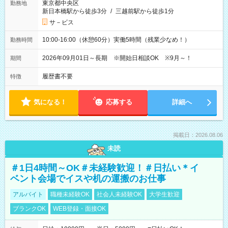
東京都中央区
勤務地
新日本橋駅から徒歩3分
/
三越前駅から徒歩1分
サ－ビス
10:00-16:00（休憩60分）実働5時間（残業少なめ！）
勤務時間
2026年09月01日～長期 ※開始日相談OK ※9月～！
期間
履歴書不要
特徴
気になる！
応募する
詳細へ
掲載日：2026.08.06
未読
＃1日4時間～OK＃未経験歓迎！＃日払い＊イ
ベント会場でイスや机の運搬のお仕事
アルバイト
職種未経験OK
社会人未経験OK
大学生歓迎
ブランクOK
WEB登録・面接OK