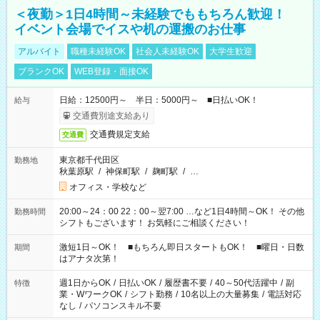
＜夜勤＞1日4時間～未経験でももちろん歓迎！
イベント会場でイスや机の運搬のお仕事
アルバイト
職種未経験OK
社会人未経験OK
大学生歓迎
ブランクOK
WEB登録・面接OK
日給：12500円～ 半日：5000円～ ■日払いOK！
給与
交通費別途支給あり
交通費規定支給
交通費
東京都千代田区
勤務地
秋葉原駅
/
神保町駅
/
麹町駅
/
…
オフィス・学校など
20:00～24：00 22：00～翌7:00 …など1日4時間～OK！ その他
勤務時間
シフトもございます！ お気軽にご相談ください！
激短1日～OK！ ■もちろん即日スタートもOK！ ■曜日・日数
期間
はアナタ次第！
週1日からOK
/
日払いOK
/
履歴書不要
/
40～50代活躍中
/
副
特徴
業・WワークOK
/
シフト勤務
/
10名以上の大量募集
/
電話対応
なし
/
パソコンスキル不要