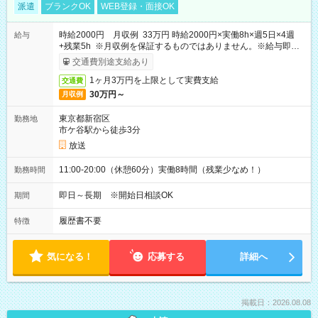
派遣
ブランクOK
WEB登録・面接OK
時給2000円 月収例 33万円 時給2000円×実働8h×週5日×4週
給与
+残業5h ※月収例を保証するものではありません。※給与即受
取りサービス利用可（利用条件有）
交通費別途支給あり
1ヶ月3万円を上限として実費支給
交通費
30万円～
月収例
東京都新宿区
勤務地
市ケ谷駅から徒歩3分
放送
11:00-20:00（休憩60分）実働8時間（残業少なめ！）
勤務時間
即日～長期 ※開始日相談OK
期間
履歴書不要
特徴
気になる！
応募する
詳細へ
掲載日：2026.08.08