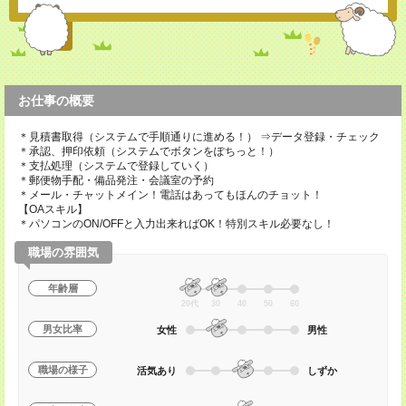
お仕事の概要
＊見積書取得（システムで手順通りに進める！） ⇒データ登録・チェック
＊承認、押印依頼（システムでボタンをぽちっと！）
＊支払処理（システムで登録していく）
＊郵便物手配・備品発注・会議室の予約
＊メール・チャットメイン！電話はあってもほんのチョット！
【OAスキル】
＊パソコンのON/OFFと入力出来ればOK！特別スキル必要なし！
職場の雰囲気
年齢層
20代
30
40
50
60
男女比率
女性
男性
職場の様子
活気あり
しずか