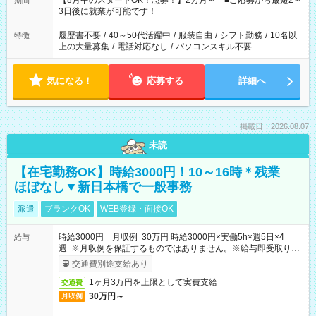
【8月中のスタートOK！急募！】2カ月～ ■ご応募から最短2～
期間
ね。 ※Wワーク希望の方へ 今ご覧のお仕事で希望する勤務時間
3日後に就業が可能です！
と、もう1つのお仕事の勤務時間。 合計で週40時間を超える場
合は応募できません。
履歴書不要
/
40～50代活躍中
/
服装自由
/
シフト勤務
/
10名以
特徴
上の大量募集
/
電話対応なし
/
パソコンスキル不要
気になる！
応募する
詳細へ
掲載日：2026.08.07
未読
【在宅勤務OK】時給3000円！10～16時＊残業
ほぼなし▼新日本橋で一般事務
派遣
ブランクOK
WEB登録・面接OK
時給3000円 月収例 30万円 時給3000円×実働5h×週5日×4
給与
週 ※月収例を保証するものではありません。※給与即受取りサ
ービス利用可（利用条件有）
交通費別途支給あり
1ヶ月3万円を上限として実費支給
交通費
30万円～
月収例