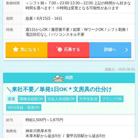
＜シフト例＞ 7:00～23:00 13:30～22:00 上記の時間から好きな
勤務時間
時間を選べます！ ※時間は変更となる可能性があります
急募！8月15日・16日
期間
週1日からOK
/
履歴書不要
/
副業・WワークOK
/
シフト勤務
/
特徴
電話対応なし
/
パソコンスキル不要
気になる！
応募する
詳細へ
掲載日：2026.08.05
未読
＼来社不要／単発1日OK＊文房具の仕分け
派遣
職種未経験OK
社会人未経験OK
大学生歓迎
ブランクOK
WEB登録・面接OK
時給1,500円～1,875円
給与
神奈川県厚木市
勤務地
本厚木駅から徒歩5分
/
愛甲石田駅から徒歩5分