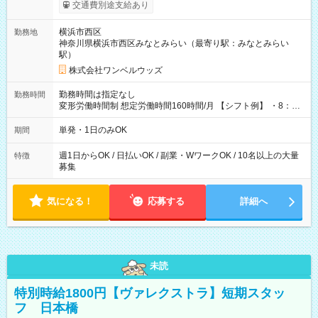
いOK！（規定あり） ┗働いたその日に現金GET♪ お仕事後はコ
交通費別途支給あり
ンビニATMから 日払い分を引き落とせます！ 【試用期間】試
用期間なし
横浜市西区
勤務地
神奈川県横浜市西区みなとみらい（最寄り駅：みなとみらい
駅）
株式会社ワンベルウッズ
勤務時間は指定なし
勤務時間
変形労働時間制 想定労働時間160時間/月 【シフト例】 ・8：00
～21：00
単発・1日のみOK
期間
週1日からOK / 日払いOK / 副業・WワークOK / 10名以上の大量
特徴
募集
気になる！
応募する
詳細へ
未読
特別時給1800円【ヴァレクストラ】短期スタッ
フ 日本橋