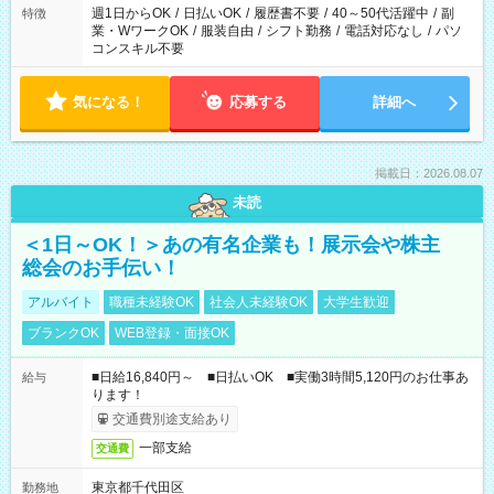
週1日からOK
/
日払いOK
/
履歴書不要
/
40～50代活躍中
/
副
特徴
業・WワークOK
/
服装自由
/
シフト勤務
/
電話対応なし
/
パソ
コンスキル不要
気になる！
応募する
詳細へ
掲載日：2026.08.07
未読
＜1日～OK！＞あの有名企業も！展示会や株主
総会のお手伝い！
アルバイト
職種未経験OK
社会人未経験OK
大学生歓迎
ブランクOK
WEB登録・面接OK
■日給16,840円～ ■日払いOK ■実働3時間5,120円のお仕事あ
給与
ります！
交通費別途支給あり
一部支給
交通費
東京都千代田区
勤務地