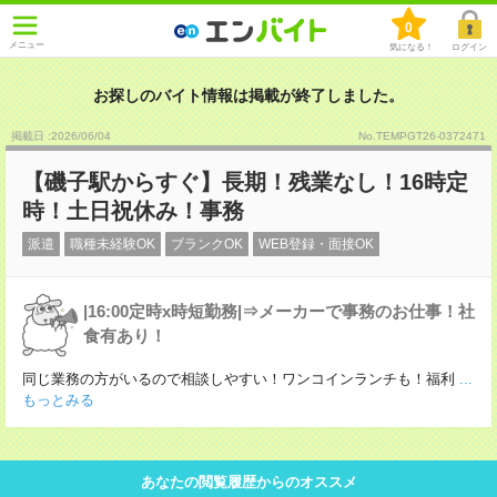
0
メニュー
気になる！
ログイン
お探しのバイト情報は掲載が終了しました。
掲載日 :2026
/
06
/
04
No.TEMPGT26-0372471
【磯子駅からすぐ】長期！残業なし！16時定
時！土日祝休み！事務
派遣
職種未経験OK
ブランクOK
WEB登録・面接OK
|16:00定時x時短勤務|⇒メーカーで事務のお仕事！社
食有あり！
同じ業務の方がいるので相談しやすい！ワンコインランチも！福利
...
もっとみる
あなたの閲覧履歴からのオススメ