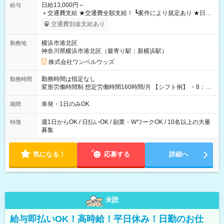
日給13,000円～
給与
＋交通費支給 ★交通費全額支給！ ┗案件により規定あり ★日払
いOK！（規定あり） ┗働いたその日に現金GET♪ お仕事後はコ
交通費別途支給あり
ンビニATMから 日払い分を引き落とせます！ 【試用期間】試
用期間なし
横浜市港北区
勤務地
神奈川県横浜市港北区（最寄り駅：新横浜駅）
株式会社ワンベルウッズ
勤務時間は指定なし
勤務時間
変形労働時間制 想定労働時間160時間/月 【シフト例】 ・8：00
～21：00
単発・1日のみOK
期間
週1日からOK / 日払いOK / 副業・WワークOK / 10名以上の大量
特徴
募集
気になる！
応募する
詳細へ
未読
給与即払いOK！高時給！平日休み！日勤のお仕