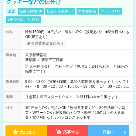
クッキーなどの仕分け
派遣
職種未経験OK
社会人未経験OK
大学生歓迎
ブランクOK
WEB登録・面接OK
時給1500円 ■日払い・週払いOK！(規定あり) ■現金日払いも
給与
OK(規定あり)
交通費別途支給あり
東京都新宿区
勤務地
新宿駅
/
新宿三丁目駅
大手物流会社（年齢不問／「無理なく続けられる」と好評の
職場です！）
9:00～18:00（実動8時間） 希望の時間帯を選べます！ ＜シフト
勤務時間
例＞ ・8：30～12：00 ・10：00～19：00 ・17：00～22：00
・13：00～22：00 ・22：00～翌6：00 など
【急募】即日スタートＯＫ！ 単発1日のみから働けます。
期間
週1日からOK
/
日払いOK
/
履歴書不要
/
40～50代活躍中
/
副
特徴
業・WワークOK
/
服装自由
/
シフト勤務
/
10名以上の大量募
集
/
電話対応なし
/
パソコンスキル不要
気になる！
応募する
詳細へ