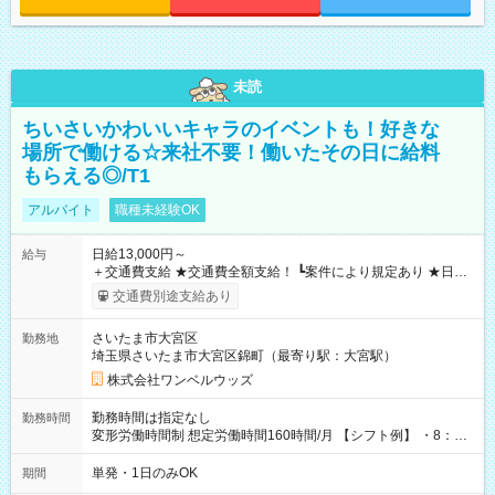
未読
ちいさいかわいいキャラのイベントも！好きな
場所で働ける☆来社不要！働いたその日に給料
もらえる◎/T1
アルバイト
職種未経験OK
日給13,000円～
給与
＋交通費支給 ★交通費全額支給！ ┗案件により規定あり ★日払
いOK！（規定あり） ┗働いたその日に現金GET♪ お仕事後はコ
交通費別途支給あり
ンビニATMから 日払い分を引き落とせます！ 【試用期間】試
用期間なし
さいたま市大宮区
勤務地
埼玉県さいたま市大宮区錦町（最寄り駅：大宮駅）
株式会社ワンベルウッズ
勤務時間は指定なし
勤務時間
変形労働時間制 想定労働時間160時間/月 【シフト例】 ・8：00
～21：00
単発・1日のみOK
期間