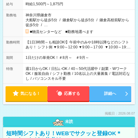
時給1,500円～1,875円
給与
神奈川県鎌倉市
勤務地
大船駅から徒歩5分
/
鎌倉駅から徒歩5分
/
鎌倉高校前駅から
徒歩5分
/
…
■物流センターなど ■勤務地選べます
【1日3時間～も相談OK!】午前中のみや18時以降などのシフト
勤務時間
あり！ シフト例 ▼9:00～12:00 ▼9:00～17:00 ▼10:00～19:00
▼18:00～21:00
1日だけの単発OK！＃8月～ ＃9月～
期間
週1日からOK
/
日払いOK
/
40～50代活躍中
/
副業・Wワーク
特徴
OK
/
服装自由
/
シフト勤務
/
10名以上の大量募集
/
電話対応な
し
/
パソコンスキル不要
気になる！
応募する
詳細へ
掲載日：2026.08.07
未読
短時間シフトあり！WEBでサクッと登録OK＊