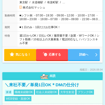
東京駅
/
水道橋駅
/
有楽町駅
/
…
株式会社マッシュ
■シフト例 ・07:00～19:30 ・09:00～12:00 ・10:00～17:00 ・
勤務時間
18:00～23:00 ・19:00～07:00 ・20:00～09:00 ・22:00～06:00
etc ★最短で3時間で5,120円のお仕事から 15時間で2万円近く稼
げるお仕事も！ ご希望のお時間に合わせてご紹介！ ※シフトは
■１日のみ・1回だけお仕事OK！
期間
現場によって異なります。 ※勿論、休憩時間はあるのでご安心
ください！
週1日からOK
/
日払いOK
/
履歴書不要
/
副業・WワークOK
/
シ
特徴
フト勤務
/
10名以上の大量募集
/
電話対応なし
/
パソコンスキ
ル不要
気になる！
応募する
詳細へ
掲載日：2026.08.04
未読
＼来社不要／単発1日OK＊DMの仕分け
派遣
職種未経験OK
社会人未経験OK
大学生歓迎
ブランクOK
WEB登録・面接OK