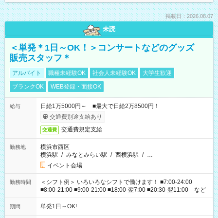
掲載日：2026.08.07
未読
＜単発＊1日～OK！＞コンサートなどのグッズ
販売スタッフ＊
アルバイト
職種未経験OK
社会人未経験OK
大学生歓迎
ブランクOK
WEB登録・面接OK
日給1万5000円～ ■最大で日給2万8500円！
給与
交通費別途支給あり
交通費規定支給
交通費
横浜市西区
勤務地
横浜駅
/
みなとみらい駅
/
西横浜駅
/
…
イベント会場
＜シフト例＞ いろいろなシフトで働けます！ ■7:00-24:00
勤務時間
■8:00-21:00 ■9:00-21:00 ■18:00-翌7:00 ■20:30-翌11:00 など
単発1日～OK!
期間