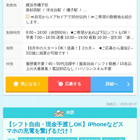
横浜市磯子区
勤務地
新杉田駅
/
洋光台駅
/
磯子駅
/
…
≪自宅からドアtoドアで30分以内！≫ご希望の勤務地を紹介
します。
9:00～18:00（休憩60分） ■ご希望があれば下記シフトもOK！
勤務時間
早番 7:00～16:00 遅番 10:00～19:00 夜勤 16:30～翌9:30 「家族
と休みを合わせたい」 「余裕を持って夕飯の準備がしたい」
「できれば残業はしたくない」 など、ご希望を教えてください
【8月中のスタートOK！急募！】2カ月～ ■ご応募から最短2～
期間
ね。 ※Wワーク希望の方へ 今ご覧のお仕事で希望する勤務時間
3日後に就業が可能です！
と、もう1つのお仕事の勤務時間。 合計で週40時間を超える場
合は応募できません。
履歴書不要
/
40～50代活躍中
/
服装自由
/
シフト勤務
/
10名以
特徴
上の大量募集
/
電話対応なし
/
パソコンスキル不要
気になる！
応募する
詳細へ
掲載日：2026.08.07
未読
【シフト自由・現金手渡しOK】iPhoneなどス
マホの充電を繋げるだけ！