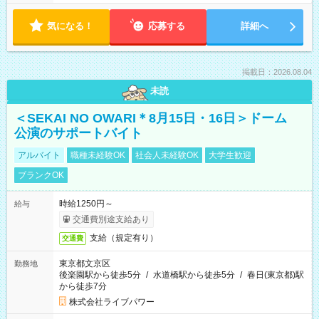
気になる！
応募する
詳細へ
掲載日：2026.08.04
未読
＜SEKAI NO OWARI＊8月15日・16日＞ドーム
公演のサポートバイト
アルバイト
職種未経験OK
社会人未経験OK
大学生歓迎
ブランクOK
時給1250円～
給与
交通費別途支給あり
支給（規定有り）
交通費
東京都文京区
勤務地
後楽園駅から徒歩5分
/
水道橋駅から徒歩5分
/
春日(東京都)駅
から徒歩7分
株式会社ライブパワー