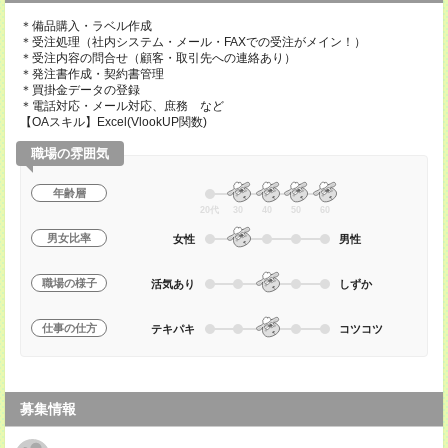
＊備品購入・ラベル作成
＊受注処理（社内システム・メール・FAXでの受注がメイン！）
＊受注内容の問合せ（顧客・取引先への連絡あり）
＊発注書作成・契約書管理
＊買掛金データの登録
＊電話対応・メール対応、庶務 など
【OAスキル】Excel(VlookUP関数)
職場の雰囲気
年齢層
20代
30
40
50
60
男女比率
女性
男性
職場の様子
活気あり
しずか
仕事の仕方
テキパキ
コツコツ
募集情報