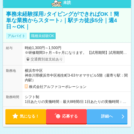
未読
事務未経験採用♪タイピングができればOK！簡
単な業務からスタート♪｜駅チカ徒歩5分｜週4
日～OK｜
アルバイト
職種未経験OK
時給1,300円～1,500円
給与
※研修期間3ヶ月～6ヶ月になります。 【試用期間】試用期間あ
り 試用期間の長さ：1ヶ月 雇用形態、給与は本採用時と同じで
交通費別途支給あり
す。
横浜市中区
勤務地
神奈川県横浜市中区相生町3-63ヤオマサビル5階（最寄り駅：関
内駅）
株式会社アルファコーポレーション
シフト制
勤務時間
1日あたりの実働時間：最大8時間/日 1日あたりの実働時間：
7~8時間 シフト例 ・10時00分～18時00分 ・10時00分～19時00
分
気になる！
応募する
詳細へ