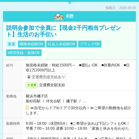
掲載日：2026.08.03
未読
説明会参加で全員に【現金2千円相当プレゼン
ト】生活のお手伝い
派遣
職種未経験OK
社会人未経験OK
ブランクOK
WEB登録・面接OK
無資格未経験：時給1500円～ ■週払いOK ■扶養内OK ■日
給与
収1万2000円以上
交通費別途支給あり
交通費全額支給
交通費
横浜市磯子区
勤務地
新杉田駅
/
洋光台駅
/
磯子駅
/
…
≪自宅からドアtoドアで30分以内！≫ご希望の勤務地を紹介
します。
9:00～18:00（休憩60分） ■ご希望があれば下記シフトもOK！
勤務時間
早番 7:00～16:00 遅番 10:00～19:00 「家族と休みを合わせた
い」 「余裕を持って夕飯の準備がしたい」 「できれば残業はし
たくない」 など、ご希望を教えてくださいね。 ※Wワーク希望