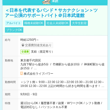
未読
＜日本を代表するバンド＊サカナクション＞ツ
アー公演のサポートバイト＠日本武道館
アルバイト
職種未経験OK
社会人未経験OK
大学生歓迎
ブランクOK
時給1250円～
給与
交通費別途支給あり
支給（規定有り）
交通費
東京都千代田区
勤務地
九段下駅から徒歩5分
/
竹橋駅から徒歩10分
/
神保町駅から徒
歩15分
/
…
株式会社ライブパワー
＜シフト例＞ 9:00～22:30 12:30～22:00 15:30～21:00 12:30～
勤務時間
19:00 12:30～22:00 上記の時間から好きな時間を選べます！ ※
時間は変更となる可能性があります
9月8日・9日
期間
週1日からOK
/
履歴書不要
/
副業・WワークOK
/
シフト勤務
/
特徴
電話対応なし
/
パソコンスキル不要