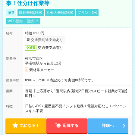
事！仕分け作業等
派遣
職種未経験OK
社会人未経験OK
ブランクOK
WEB登録・面接OK
時給1600円
給与
交通費別途支給あり
交通費支給有り
交通費
横浜市西区
勤務地
平沼橋駅から徒歩12分
素材系メーカー
8:00～17:30 ※表記のうち実働8時間です。
勤務時間
長期【ご応募から1週間以内(最短2日目)のスピード就業が可能】
期間
即日～
日払いOK
/
履歴書不要
/
シフト勤務
/
電話対応なし
/
パソコン
特徴
スキル不要
気になる！
応募する
詳細へ