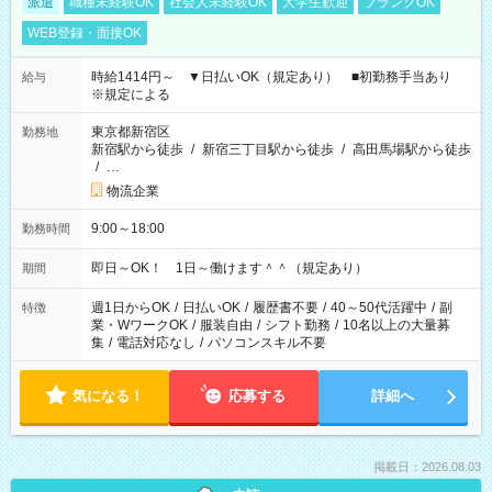
派遣
職種未経験OK
社会人未経験OK
大学生歓迎
ブランクOK
WEB登録・面接OK
時給1414円～ ▼日払いOK（規定あり） ■初勤務手当あり
給与
※規定による
東京都新宿区
勤務地
新宿駅から徒歩
/
新宿三丁目駅から徒歩
/
高田馬場駅から徒歩
/
…
物流企業
9:00～18:00
勤務時間
即日～OK！ 1日～働けます＾＾（規定あり）
期間
週1日からOK
/
日払いOK
/
履歴書不要
/
40～50代活躍中
/
副
特徴
業・WワークOK
/
服装自由
/
シフト勤務
/
10名以上の大量募
集
/
電話対応なし
/
パソコンスキル不要
気になる！
応募する
詳細へ
掲載日：2026.08.03