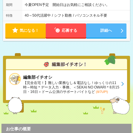
今夏OPEN予定 開始日はお気軽にご相談ください。
期間
40～50代活躍中
/
シフト勤務
/
パソコンスキル不要
特徴
気になる！
応募する
詳細へ
編集部イチオシ
【完全在宅！】難しい業務なし＆電話なし！ゆっくりの11
時～時短＊データ入力・事務、＜SEKAI NO OWARI＊8月15
日・16日＞ドーム公演のサポートバイトなど
(8/7UP!)
お仕事の概要