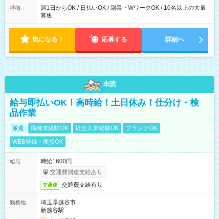
週1日からOK / 日払いOK / 副業・WワークOK / 10名以上の大量
特徴
募集
気になる！
応募する
詳細へ
未読
給与即払いOK！高時給！土日休み！仕分け・検
品作業
派遣
職種未経験OK
社会人未経験OK
ブランクOK
WEB登録・面接OK
時給1600円
給与
交通費別途支給あり
交通費支給有り
交通費
埼玉県越谷市
勤務地
新越谷駅