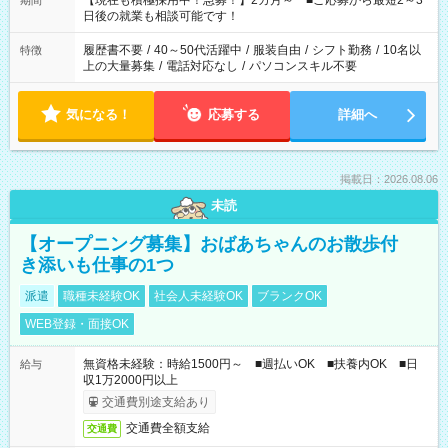
【現在も積極採用中！急募！】2カ月～ ■ご応募から最短2～3
期間
の方へ 今ご覧のお仕事で希望する勤務時間と、もう1つのお仕事
日後の就業も相談可能です！
の勤務時間。 合計で週40時間を超える場合は応募できません。
履歴書不要
/
40～50代活躍中
/
服装自由
/
シフト勤務
/
10名以
特徴
上の大量募集
/
電話対応なし
/
パソコンスキル不要
気になる！
応募する
詳細へ
掲載日：2026.08.06
未読
【オープニング募集】おばあちゃんのお散歩付
き添いも仕事の1つ
派遣
職種未経験OK
社会人未経験OK
ブランクOK
WEB登録・面接OK
無資格未経験：時給1500円～ ■週払いOK ■扶養内OK ■日
給与
収1万2000円以上
交通費別途支給あり
交通費全額支給
交通費