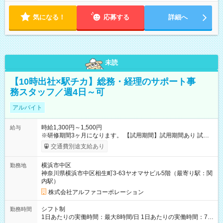
気になる！
応募する
詳細へ
未読
【10時出社×駅チカ】総務・経理のサポート事
務スタッフ／週4日～可
アルバイト
時給1,300円～1,500円
給与
※研修期間3ヶ月になります。 【試用期間】試用期間あり 試用
期間の長さ：3ヶ月 雇用形態、給与は本採用時と同じです。
交通費別途支給あり
横浜市中区
勤務地
神奈川県横浜市中区相生町3-63ヤオマサビル5階（最寄り駅：関
内駅）
株式会社アルファコーポレーション
シフト制
勤務時間
1日あたりの実働時間：最大8時間/日 1日あたりの実働時間：7～