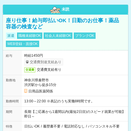
未読
座り仕事！給与即払いOK！日勤のお仕事！薬品
容器の検査など
派遣
職種未経験OK
社会人未経験OK
ブランクOK
WEB登録・面接OK
時給1450円
給与
交通費別途支給あり
交通費支給有り
交通費
神奈川県秦野市
勤務地
渋沢駅から徒歩15分
日用品医薬関係
13:00～22:00 ※表記のうち実働8時間です。
勤務時間
長期【ご応募から1週間以内(最短2日目)のスピード就業が可能】
期間
即日～
日払いOK
/
履歴書不要
/
電話対応なし
/
パソコンスキル不要
特徴