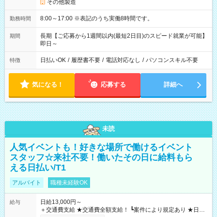
その他製造
8:00～17:00 ※表記のうち実働8時間です。
勤務時間
長期【ご応募から1週間以内(最短2日目)のスピード就業が可能】
期間
即日～
日払いOK
/
履歴書不要
/
電話対応なし
/
パソコンスキル不要
特徴
気になる！
応募する
詳細へ
未読
人気イベントも！好きな場所で働けるイベント
スタッフ☆来社不要！働いたその日に給料もら
える日払い/T1
アルバイト
職種未経験OK
日給13,000円～
給与
＋交通費支給 ★交通費全額支給！ ┗案件により規定あり ★日払