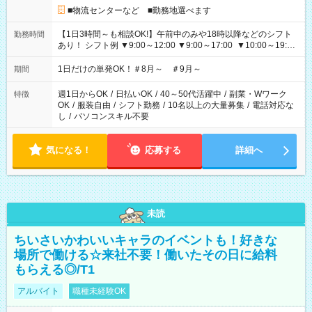
■物流センターなど ■勤務地選べます
【1日3時間～も相談OK!】午前中のみや18時以降などのシフト
勤務時間
あり！ シフト例 ▼9:00～12:00 ▼9:00～17:00 ▼10:00～19:00
▼18:00～21:00
1日だけの単発OK！＃8月～ ＃9月～
期間
週1日からOK
/
日払いOK
/
40～50代活躍中
/
副業・Wワーク
特徴
OK
/
服装自由
/
シフト勤務
/
10名以上の大量募集
/
電話対応な
し
/
パソコンスキル不要
気になる！
応募する
詳細へ
未読
ちいさいかわいいキャラのイベントも！好きな
場所で働ける☆来社不要！働いたその日に給料
もらえる◎/T1
アルバイト
職種未経験OK