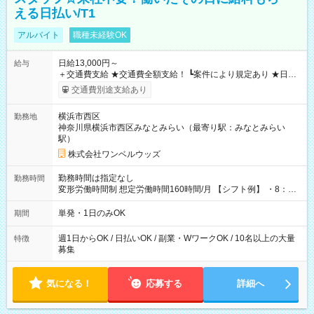
える日払い/T1
アルバイト
職種未経験OK
日給13,000円～
給与
＋交通費支給 ★交通費全額支給！ ┗案件により規定あり ★日払
いOK！（規定あり） ┗働いたその日に現金GET♪ お仕事後はコ
交通費別途支給あり
ンビニATMから 日払い分を引き落とせます！ 【試用期間】試
用期間なし
横浜市西区
勤務地
神奈川県横浜市西区みなとみらい（最寄り駅：みなとみらい
駅）
株式会社ワンベルウッズ
勤務時間は指定なし
勤務時間
変形労働時間制 想定労働時間160時間/月 【シフト例】 ・8：00
～21：00
単発・1日のみOK
期間
週1日からOK / 日払いOK / 副業・WワークOK / 10名以上の大量
特徴
募集
気になる！
応募する
詳細へ