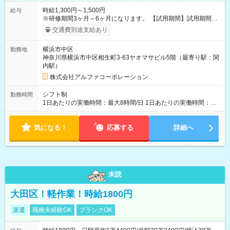
時給1,300円～1,500円
給与
※研修期間3ヶ月～6ヶ月になります。 【試用期間】試用期間あ
り 試用期間の長さ：1ヶ月 雇用形態、給与は本採用時と同じで
交通費別途支給あり
す。
横浜市中区
勤務地
神奈川県横浜市中区相生町3-63ヤオマサビル5階（最寄り駅：関
内駅）
株式会社アルファコーポレーション
シフト制
勤務時間
1日あたりの実働時間：最大8時間/日 1日あたりの実働時間：
7~8時間 シフト例 ・10時00分～18時00分 ・10時00分～19時00
分
気になる！
応募する
詳細へ
未読
大田区！軽作業！時給1800円
派遣
職種未経験OK
ブランクOK