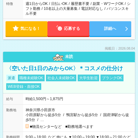
ください！
週1日からOK
/
日払いOK
/
履歴書不要
/
副業・WワークOK
/
シ
特徴
フト勤務
/
10名以上の大量募集
/
電話対応なし
/
パソコンスキ
ル不要
気になる！
応募する
詳細へ
掲載日：2026.08.04
未読
〈空いた日1日のみからOK〉＊コスメの仕分け
派遣
職種未経験OK
社会人未経験OK
大学生歓迎
ブランクOK
WEB登録・面接OK
時給1,500円～1,875円
給与
神奈川県小田原市
勤務地
小田原駅から徒歩5分
/
鴨宮駅から徒歩5分
/
国府津駅から徒
歩5分
/
…
■物流センターなど ■勤務地選べます
9:00～18:00 など 他にも ▼10:00～19:00 ▼18:00～21:00 など
勤務時間