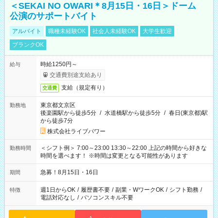
＜SEKAI NO OWARI＊8月15日・16日＞ドーム
公演のサポートバイト
アルバイト
職種未経験OK
社会人未経験OK
大学生歓迎
ブランクOK
時給1250円～
給与
交通費別途支給あり
支給（規定有り）
交通費
東京都文京区
勤務地
後楽園駅から徒歩5分
/
水道橋駅から徒歩5分
/
春日(東京都)駅
から徒歩7分
株式会社ライブパワー
＜シフト例＞ 7:00～23:00 13:30～22:00 上記の時間から好きな
勤務時間
時間を選べます！ ※時間は変更となる可能性があります
急募！8月15日・16日
期間
週1日からOK
/
履歴書不要
/
副業・WワークOK
/
シフト勤務
/
特徴
電話対応なし
/
パソコンスキル不要