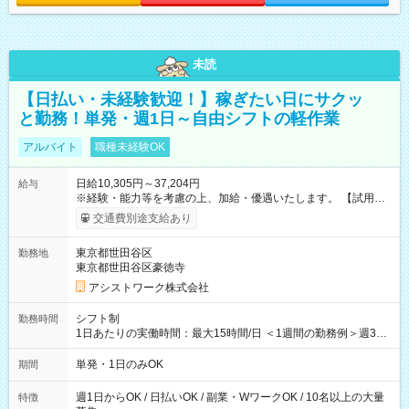
未読
【日払い・未経験歓迎！】稼ぎたい日にサクッ
と勤務！単発・週1日～自由シフトの軽作業
アルバイト
職種未経験OK
日給10,305円～37,204円
給与
※経験・能力等を考慮の上、加給・優遇いたします。 【試用期
間】試用期間なし
交通費別途支給あり
東京都世田谷区
勤務地
東京都世田谷区豪徳寺
アシストワーク株式会社
シフト制
勤務時間
1日あたりの実働時間：最大15時間/日 ＜1週間の勤務例＞週3回
勤務 勤務：月・水・金 休み：火・木・土・日 好きな時にお仕事
可能です！ ※1日あたりの最大実働時間は日勤、夜勤共に勤務し
単発・1日のみOK
期間
た時間になります。
週1日からOK / 日払いOK / 副業・WワークOK / 10名以上の大量
特徴