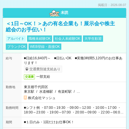
掲載日：2026.08.07
未読
＜1日～OK！＞あの有名企業も！展示会や株主
総会のお手伝い！
アルバイト
職種未経験OK
社会人未経験OK
大学生歓迎
ブランクOK
WEB登録・面接OK
■日給16,840円～ ■日払いOK ■実働3時間5,120円のお仕事あ
給与
ります！
交通費別途支給あり
一部支給
交通費
東京都千代田区
勤務地
東京駅
/
水道橋駅
/
有楽町駅
/
…
株式会社マッシュ
■シフト例 ・07:00～19:30 ・09:00～12:00 ・10:00～17:00 ・
勤務時間
18:00～23:00 ・19:00～07:00 ・20:00～09:00 ・22:00～06:00
etc ★最短で3時間で5,120円のお仕事から 15時間で2万円近く稼
げるお仕事も！ ご希望のお時間に合わせてご紹介！ ※シフトは
■１日のみ・1回だけお仕事OK！
期間
現場によって異なります。 ※勿論、休憩時間はあるのでご安心