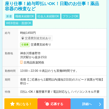
座り仕事！給与即払いOK！日勤のお仕事！薬品
容器の検査など
派遣
職種未経験OK
社会人未経験OK
ブランクOK
WEB登録・面接OK
時給1450円
給与
交通費別途支給あり
交通費支給有り
交通費
神奈川県秦野市
勤務地
渋沢駅から徒歩15分
日用品医薬関係
13:00～22:00 ※表記のうち実働8時間です。
勤務時間
長期【ご応募から1週間以内(最短2日目)のスピード就業が可能】
期間
即日～
日払いOK
/
履歴書不要
/
電話対応なし
/
パソコンスキル不要
特徴
気になる！
応募する
詳細へ