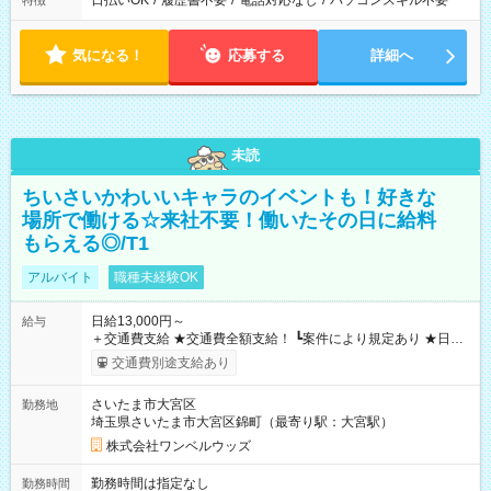
日払いOK
/
履歴書不要
/
電話対応なし
/
パソコンスキル不要
特徴
気になる！
応募する
詳細へ
未読
ちいさいかわいいキャラのイベントも！好きな
場所で働ける☆来社不要！働いたその日に給料
もらえる◎/T1
アルバイト
職種未経験OK
日給13,000円～
給与
＋交通費支給 ★交通費全額支給！ ┗案件により規定あり ★日払
いOK！（規定あり） ┗働いたその日に現金GET♪ お仕事後はコ
交通費別途支給あり
ンビニATMから 日払い分を引き落とせます！ 【試用期間】試
用期間なし
さいたま市大宮区
勤務地
埼玉県さいたま市大宮区錦町（最寄り駅：大宮駅）
株式会社ワンベルウッズ
勤務時間は指定なし
勤務時間