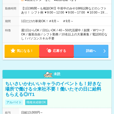
【1日3時間～も相談OK!】午前中のみや18時以降などのシフト
勤務時間
あり！ シフト例 ▼9:00～12:00 ▼9:00～17:00 ▼10:00～19:00
▼18:00～21:00
1日だけの単発OK！＃8月～ ＃9月～
期間
週1日からOK
/
日払いOK
/
40～50代活躍中
/
副業・Wワーク
特徴
OK
/
服装自由
/
シフト勤務
/
10名以上の大量募集
/
電話対応な
し
/
パソコンスキル不要
気になる！
応募する
詳細へ
未読
ちいさいかわいいキャラのイベントも！好きな
場所で働ける☆来社不要！働いたその日に給料
もらえる◎/T1
アルバイト
職種未経験OK
日給13,000円～
給与