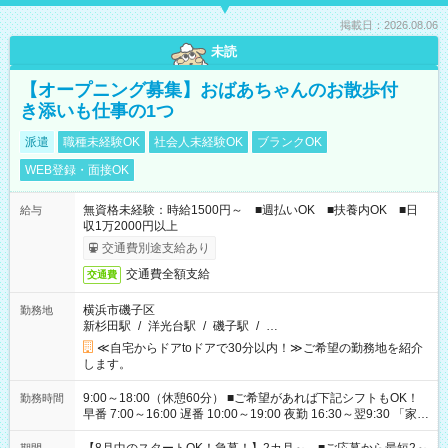
掲載日：2026.08.06
未読
【オープニング募集】おばあちゃんのお散歩付
き添いも仕事の1つ
派遣
職種未経験OK
社会人未経験OK
ブランクOK
WEB登録・面接OK
無資格未経験：時給1500円～ ■週払いOK ■扶養内OK ■日
給与
収1万2000円以上
交通費別途支給あり
交通費全額支給
交通費
横浜市磯子区
勤務地
新杉田駅
/
洋光台駅
/
磯子駅
/
…
≪自宅からドアtoドアで30分以内！≫ご希望の勤務地を紹介
します。
9:00～18:00（休憩60分） ■ご希望があれば下記シフトもOK！
勤務時間
早番 7:00～16:00 遅番 10:00～19:00 夜勤 16:30～翌9:30 「家族
と休みを合わせたい」 「余裕を持って夕飯の準備がしたい」
「できれば残業はしたくない」 など、ご希望を教えてください