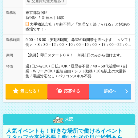
交通費別途支給あり
東京都新宿区
勤務地
新宿駅
/
新宿三丁目駅
大手物流会社（年齢不問／「無理なく続けられる」と好評の
職場です！）
9:00～18:00（実動8時間） 希望の時間帯を選べます！ ＜シフト
勤務時間
例＞ ・8：30～12：00 ・10：00～19：00 ・17：00～22：00
・13：00～22：00 ・22：00～翌6：00 など
【急募】即日スタートＯＫ！ 単発1日のみから働けます。
期間
週1日からOK
/
日払いOK
/
履歴書不要
/
40～50代活躍中
/
副
特徴
業・WワークOK
/
服装自由
/
シフト勤務
/
10名以上の大量募
集
/
電話対応なし
/
パソコンスキル不要
気になる！
応募する
詳細へ
未読
人気イベントも！好きな場所で働けるイベント
スタッフ☆来社不要！働いたその日に給料もら