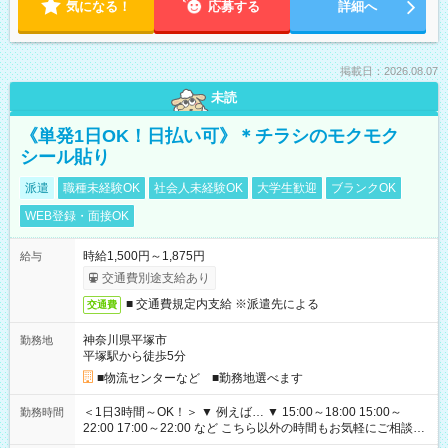
気になる！
応募する
詳細へ
掲載日：2026.08.07
未読
《単発1日OK！日払い可》＊チラシのモクモク
シール貼り
派遣
職種未経験OK
社会人未経験OK
大学生歓迎
ブランクOK
WEB登録・面接OK
時給1,500円～1,875円
給与
交通費別途支給あり
■ 交通費規定内支給 ※派遣先による
交通費
神奈川県平塚市
勤務地
平塚駅から徒歩5分
■物流センターなど ■勤務地選べます
＜1日3時間～OK！＞ ▼ 例えば… ▼ 15:00～18:00 15:00～
勤務時間
22:00 17:00～22:00 など こちら以外の時間もお気軽にご相談く
ださい！