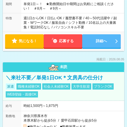
単発1日～！ ★勤務開始日や期間はお気軽にご相談くださ
期間
い！ ＃8月～ ＃9月～
週1日からOK
/
日払いOK
/
履歴書不要
/
40～50代活躍中
/
副
特徴
業・WワークOK
/
服装自由
/
シフト勤務
/
10名以上の大量募
集
/
電話対応なし
/
パソコンスキル不要
気になる！
応募する
詳細へ
掲載日：2026.08.05
未読
＼来社不要／単発1日OK＊文房具の仕分け
派遣
職種未経験OK
社会人未経験OK
大学生歓迎
ブランクOK
WEB登録・面接OK
時給1,500円～1,875円
給与
神奈川県厚木市
勤務地
本厚木駅から徒歩5分
/
愛甲石田駅から徒歩5分
■物流センターなど ■勤務地選べます