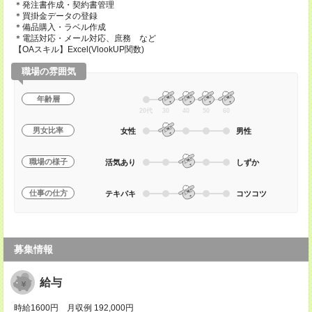
＊発注書作成・契約書管理
＊買掛金データの登録
＊備品購入・ラベル作成
＊電話対応・メール対応、庶務 など
【OAスキル】Excel(VlookUP関数)
職場の雰囲気
年齢層
20代
30
40
50
60
男女比率
女性
男性
職場の様子
活気あり
しずか
仕事の仕方
テキパキ
コツコツ
募集情報
給与
時給1600円 月収例 192,000円