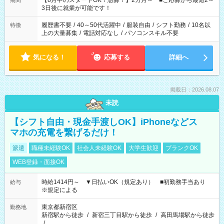
【8月中のスタートOK！急募！】2カ月～ ■ご応募から最短2～
期間
ね。 ※Wワーク希望の方へ 今ご覧のお仕事で希望する勤務時間
3日後に就業が可能です！
と、もう1つのお仕事の勤務時間。 合計で週40時間を超える場
合は応募できません。
履歴書不要
/
40～50代活躍中
/
服装自由
/
シフト勤務
/
10名以
特徴
上の大量募集
/
電話対応なし
/
パソコンスキル不要
気になる！
応募する
詳細へ
掲載日：2026.08.07
未読
【シフト自由・現金手渡しOK】iPhoneなどス
マホの充電を繋げるだけ！
派遣
職種未経験OK
社会人未経験OK
大学生歓迎
ブランクOK
WEB登録・面接OK
時給1414円～ ▼日払いOK（規定あり） ■初勤務手当あり
給与
※規定による
東京都新宿区
勤務地
新宿駅から徒歩
/
新宿三丁目駅から徒歩
/
高田馬場駅から徒歩
/
…