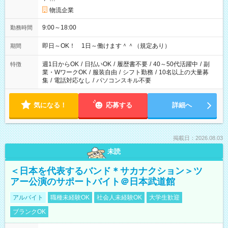
物流企業
9:00～18:00
勤務時間
即日～OK！ 1日～働けます＾＾（規定あり）
期間
週1日からOK
/
日払いOK
/
履歴書不要
/
40～50代活躍中
/
副
特徴
業・WワークOK
/
服装自由
/
シフト勤務
/
10名以上の大量募
集
/
電話対応なし
/
パソコンスキル不要
気になる！
応募する
詳細へ
掲載日：2026.08.03
未読
＜日本を代表するバンド＊サカナクション＞ツ
アー公演のサポートバイト＠日本武道館
アルバイト
職種未経験OK
社会人未経験OK
大学生歓迎
ブランクOK