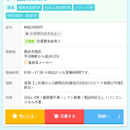
派遣
職種未経験OK
社会人未経験OK
ブランクOK
WEB登録・面接OK
時給1600円
給与
交通費別途支給あり
交通費支給有り
交通費
横浜市西区
勤務地
平沼橋駅から徒歩12分
素材系メーカー
8:00～17:30 ※表記のうち実働8時間です。
勤務時間
長期【ご応募から1週間以内(最短2日目)のスピード就業が可能】
期間
即日～
日払いOK
/
履歴書不要
/
シフト勤務
/
電話対応なし
/
パソコン
特徴
スキル不要
気になる！
応募する
詳細へ