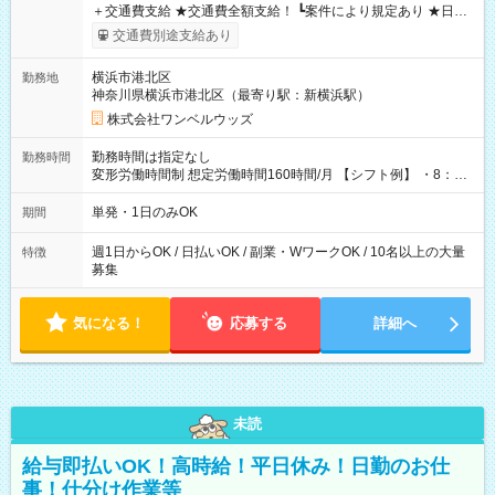
＋交通費支給 ★交通費全額支給！ ┗案件により規定あり ★日払
いOK！（規定あり） ┗働いたその日に現金GET♪ お仕事後はコ
交通費別途支給あり
ンビニATMから 日払い分を引き落とせます！ 【試用期間】試
用期間なし
横浜市港北区
勤務地
神奈川県横浜市港北区（最寄り駅：新横浜駅）
株式会社ワンベルウッズ
勤務時間は指定なし
勤務時間
変形労働時間制 想定労働時間160時間/月 【シフト例】 ・8：00
～21：00
単発・1日のみOK
期間
週1日からOK / 日払いOK / 副業・WワークOK / 10名以上の大量
特徴
募集
気になる！
応募する
詳細へ
未読
給与即払いOK！高時給！平日休み！日勤のお仕
事！仕分け作業等