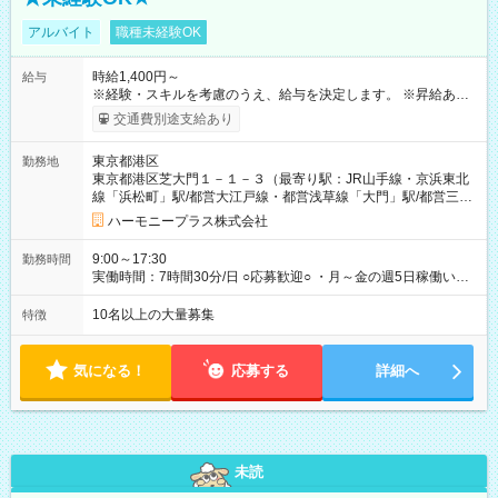
アルバイト
職種未経験OK
時給1,400円～
給与
※経験・スキルを考慮のうえ、給与を決定します。 ※昇給あり
（勤務実績・評価による） ※残業が発生した場合は、時間外手
交通費別途支給あり
当を全額支給します。 ※交通費支給（月額上限50,000円／当社
規定による） ※給与は月末締め、翌月15日払いです。 ※試用期
東京都港区
勤務地
間中も給与・待遇に変更はありません。 【試用期間】試用期間
東京都港区芝大門１－１－３（最寄り駅：JR山手線・京浜東北
あり 試用期間の長さ：1ヶ月 雇用形態、給与は本採用時と同じ
線「浜松町」駅/都営大江戸線・都営浅草線「⼤⾨」駅/都営三田
です。 試用期間中は、健康保険などの福利厚生の一部が制限さ
線「御成⾨」駅）
れる可能性があります。
ハーモニープラス株式会社
9:00～17:30
勤務時間
実働時間：7時間30分/日 ○応募歓迎○ ・月～金の週5日稼働いた
だける方 ・実働時間：7.5時間（休憩1時間）
10名以上の大量募集
特徴
気になる！
応募する
詳細へ
未読