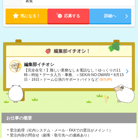
募集
気になる！
応募する
詳細へ
編集部イチオシ
【完全在宅！】難しい業務なし＆電話なし！ゆっくりの11
時～時短＊データ入力・事務、＜SEKAI NO OWARI＊8月15
日・16日＞ドーム公演のサポートバイトなど
(8/7UP!)
お仕事の概要
＊受注処理（社内システム・メール・FAXでの受注がメイン！）
＊受注内容の問合せ（顧客・取引先への連絡あり）