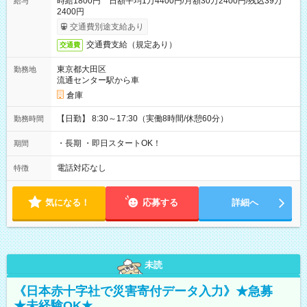
時給1800円 日額平均1万4400円/月額30万2400円/残込39万
給与
2400円
交通費別途支給あり
交通費支給（規定あり）
交通費
東京都大田区
勤務地
流通センター駅から車
倉庫
【日勤】 8:30～17:30（実働8時間/休憩60分）
勤務時間
・長期 ・即日スタートOK！
期間
電話対応なし
特徴
気になる！
応募する
詳細へ
未読
《日本赤十字社で災害寄付データ入力》★急募
★未経験OK★