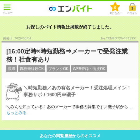
0
メニュー
気になる！
ログイン
お探しのバイト情報は掲載が終了しました。
掲載日 :2026
/
06
/
04
No.TEMPGT26-0371351
|16:00定時×時短勤務⇒メーカーで受発注業
務！社食有あり
派遣
職種未経験OK
ブランクOK
WEB登録・面接OK
＼時短勤務／あの有名メーカー！受注処理メイン！
事務サポ！1600円＠磯子
＼みんな知っている！あのメーカーで事務の募集です／磯子駅から
...
もっとみる
あなたの閲覧履歴からのオススメ