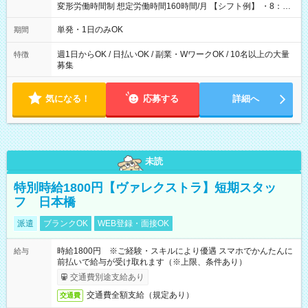
変形労働時間制 想定労働時間160時間/月 【シフト例】 ・8：00
～21：00
単発・1日のみOK
期間
週1日からOK / 日払いOK / 副業・WワークOK / 10名以上の大量
特徴
募集
気になる！
応募する
詳細へ
未読
特別時給1800円【ヴァレクストラ】短期スタッ
フ 日本橋
派遣
ブランクOK
WEB登録・面接OK
時給1800円 ※ご経験・スキルにより優遇 スマホでかんたんに
給与
前払いで給与が受け取れます（※上限、条件あり）
交通費別途支給あり
交通費全額支給（規定あり）
交通費