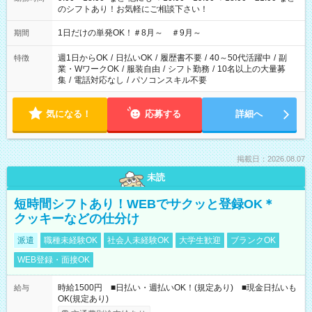
のシフトあり！お気軽にご相談下さい！
1日だけの単発OK！＃8月～ ＃9月～
期間
週1日からOK
/
日払いOK
/
履歴書不要
/
40～50代活躍中
/
副
特徴
業・WワークOK
/
服装自由
/
シフト勤務
/
10名以上の大量募
集
/
電話対応なし
/
パソコンスキル不要
気になる！
応募する
詳細へ
掲載日：2026.08.07
未読
短時間シフトあり！WEBでサクッと登録OK＊
クッキーなどの仕分け
派遣
職種未経験OK
社会人未経験OK
大学生歓迎
ブランクOK
WEB登録・面接OK
時給1500円 ■日払い・週払いOK！(規定あり) ■現金日払いも
給与
OK(規定あり)